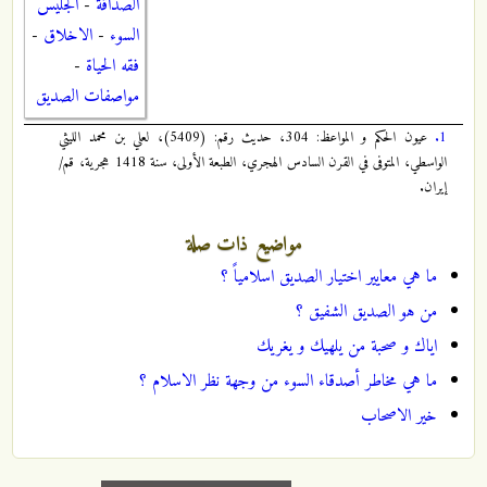
الصداقة
-
الجليس
السوء
-
الاخلاق
-
فقه الحياة
-
مواصفات الصديق
1.
عيون الحكم و المواعظ: 304، حديث رقم: (5409)، لعلي بن محمد الليثي
الواسطي، المتوفى في القرن السادس الهجري، الطبعة الأولى، سنة 1418 هجرية، قم/
إيران.
مواضيع ذات صلة
ما هي معايير اختيار الصديق اسلامياً ؟
من هو الصديق الشفيق ؟
اياك و صحبة من يلهيك و يغريك
ما هي مخاطر أصدقاء السوء من وجهة نظر الاسلام ؟
خير الاصحاب