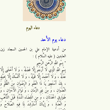
دعاء اليوم
دعاء يوم الأحد
من أدعية الإمام علي بن الحسين السجاد زين
العابدين ( عليه السَّلام ) :
" بِسْمِ اللَّهِ الرَّحْمنِ الرَّحِيمِ
بِسْمِ اللَّهِ الَّذِي لَا أَرْجُو إِلَّا فَضْلَهُ ، وَ لَا أَخْشَى إِلَّا
عَدْلَهُ ، وَ لَا أَعْتَمِدُ إِلَّا قَوْلَهُ ، وَ لَا أَتَمَسَّكُ إِلَّا بِحَبْلِهِ
، بِكَ أَسْتَجِيرُ يَا ذَا الْعَفْوِ وَ الرِّضْوَانِ مِنَ الظُّلْمِ وَ
الْعُدْوَانِ ، وَ مِنْ غِيَرِ الزَّمَانِ ، وَ تَوَاتُرِ الْأَحْزَانِ ، وَ
طَوَارِقِ الْحَدَثَانِ ، وَ مِنِ انْقِضَاءِ الْمُدَّةِ قَبْلَ التَّأَهُّبِ
وَ الْعُدَّةِ ، وَ إِيَّاكَ أَسْتَرْشِدُ لِمَا فِيهِ الصَّلَاحُ وَ