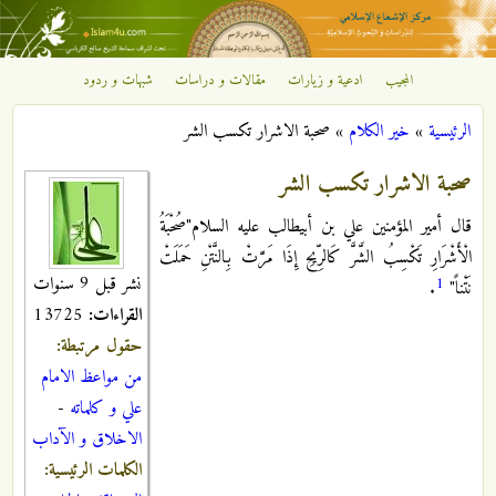
تجاوز إلى المحتوى الرئيسي
المجيب
ادعية و زيارات
مقالات و دراسات
شبهات و ردود
مركز
الرئيسية
»
خير الكلام
»
صحبة الاشرار تكسب الشر
الإشعاع
أنت هنا
صحبة الاشرار تكسب الشر
الإسلامي
قال أمير المؤمنين علي بن أبي‏طالب عليه السلام"صُحْبَةُ
الْأَشْرَارِ تَكْسِبُ الشَّرَّ كَالرِّيحِ إِذَا مَرَّتْ بِالنَّتْنِ حَمَلَتْ
نشر قبل 9 سنوات
1
نَتْناً"
.
القراءات:
13725
حقول مرتبطة:
من مواعظ الامام
علي و كلماته
-
الاخلاق و الآداب
الكلمات الرئيسية: