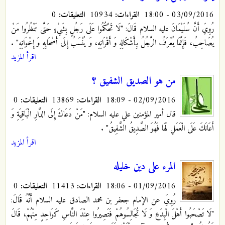
03/09/2016 - 18:00
القراءات:
10934
التعليقات:
0
رُوِيَ أَنَّ سُلَيْمَانَ عليه السلام قَالَ: "لَا تَحْكُمُوا عَلَى رَجُلٍ بِشَيْ‏ءٍ حَتَّى تَنْظُرُوا مَنْ
يُصَاحِبُ، فَإِنَّمَا يُعْرَفُ‏ الرَّجُلُ‏ بِأَشْكَالِهِ‏ وَ أَقْرَانِهِ، وَ يُنْسَبُ إِلَى أَصْحَابِهِ وَ إِخْوَانِهِ"
.
اقرأ المزيد
من هو الصديق الشفيق ؟
02/09/2016 - 18:09
القراءات:
13869
التعليقات:
0
قال أمير المؤمنين علي عليه السلام: "مَنْ دَعَاكَ إِلَى الدَّارِ الْبَاقِيَةِ وَ
أَعَانَكَ عَلَى الْعَمَلِ لَهَا فَهُوَ الصَّدِيقُ‏ الشَّفِيقُ"‏
.
اقرأ المزيد
المرء على دين خليله
01/09/2016 - 18:06
القراءات:
11413
التعليقات:
0
رُوِيَ عن الإمام جعفر بن محمد الصادق عليه السلام أَنَّهُ قَالَ:
"لَا تَصْحَبُوا أَهْلَ الْبِدَعِ وَ لَا تُجَالِسُوهُمْ فَتَصِيرُوا عِنْدَ النَّاسِ كَوَاحِدٍ مِنْهُمْ، قَالَ