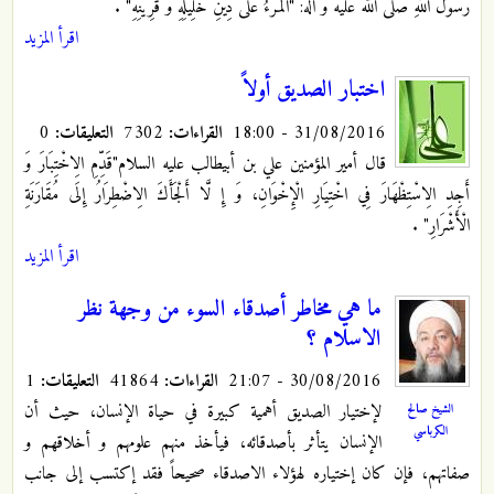
رَسُولُ اللَّهِ صلى الله عليه و آله: "الْمَرْءُ عَلَى دِينِ‏ خَلِيلِهِ‏ وَ قَرِينِهِ"
.
اقرأ المزيد
اختبار الصديق أولاً
31/08/2016 - 18:00
القراءات:
7302
التعليقات:
0
قال أمير المؤمنين علي بن أبي‏طالب عليه السلام"قَدِّمِ الِاخْتِبَارَ وَ
أَجِدِ الِاسْتِظْهَارَ فِي اخْتِيَارِ الْإِخْوَانِ،‏ وَ إِ لَّا أَلْجَأَكَ الِاضْطِرَارُ إِلَى مُقَارَنَةِ
الْأَشْرَارِ"
.
اقرأ المزيد
ما هي مخاطر أصدقاء السوء من وجهة نظر
الاسلام ؟
30/08/2016 - 21:07
القراءات:
41864
التعليقات:
1
لإختيار الصديق أهمية كبيرة في حياة الإنسان، حيث أن
الشيخ صالح
الكرباسي
الإنسان يتأثر بأصدقائه، فيأخذ منهم علومهم و أخلاقهم و
صفاتهم، فإن كان إختياره لهؤلاء الاصدقاء صحيحاً فقد إكتسب إلى جانب