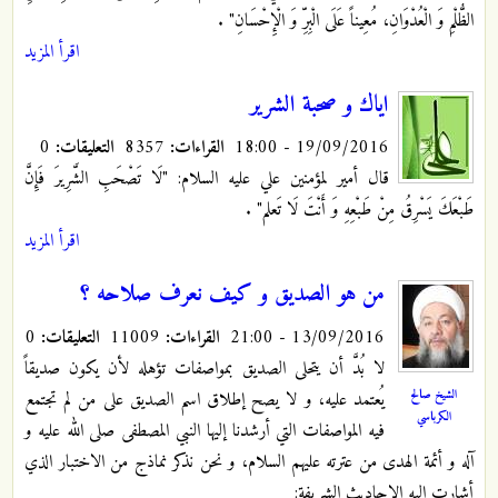
الظُّلْمِ وَ الْعُدْوَانِ، مُعِيناً عَلَى الْبِرِّ وَ الْإِحْسَانِ"
.
اقرأ المزيد
اياك و صحبة الشرير
19/09/2016 - 18:00
القراءات:
8357
التعليقات:
0
قال أمير لمؤمنين علي عليه السلام: "لَا تَصْحَبِ‏ الشَّرِيرَ فَإِنَّ
طَبْعَكَ يَسْرِقُ مِنْ طَبْعِهِ وَ أَنْتَ لَا تَعلم"
.
اقرأ المزيد
من هو الصديق و كيف نعرف صلاحه ؟
13/09/2016 - 21:00
القراءات:
11009
التعليقات:
0
لا بُدَّ أن يتحلى الصديق بمواصفات تؤهله لأن يكون صديقاً
الشيخ صالح
يُعتمد عليه، و لا يصح إطلاق اسم الصديق على من لم تجتمع
الكرباسي
فيه المواصفات التي أرشدنا إليها النبي المصطفى صلى الله عليه و
آله و أئمة الهدى من عترته عليهم السلام، و نحن نذكر نماذج من الاختبار الذي
أشارت اليه الاحاديث الشريفة: