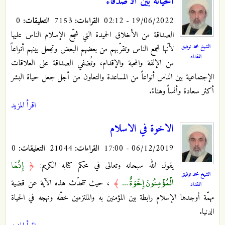
الخيانة بين الأصدقاء
19/06/2022 - 02:12
القراءات:
7153
التعليقات:
0
الصداقة من الأخلاق الحميدة التي شجّع الإسلام الناس عليها
الشيخ محمد توفيق
لأنّها تجمع الناس وتقرّبهم من بعضهم البعض وتجعل بينهم أنواعاً
المقداد
من الإلفة والمحبة والإقدام، وتُضفي الصداقة على العلاقات
الإجتماعية بين الناس أنواعاً من المساعدة والتعاون من أجل جعل حياة البشر
أكثر سعادة وأنساً وهناءً.
اقرأ المزيد
الاخوة في الاسلام
06/12/2019 - 17:00
القراءات:
21044
التعليقات:
0
إِنَّمَا
يقول الله سبحانه وتعالى في محكم كتابه الكريم:
﴿
الشيخ محمد توفيق
الْمُؤْمِنُونَ إِخْوَةٌ ...
﴾
، حيث تتحدّث هذه الآية عن قضية
المقداد
مهمّة أوجدها الإسلام رابطة بين المؤمنين به والملتزمين خطّه ونهجه في الحياة
الدنيا.