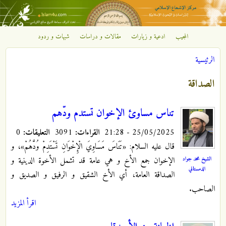
تجاوز إلى المحتوى الرئيسي
المجيب
ادعية و زيارات
مقالات و دراسات
شبهات و ردود
مركز
الرئيسية
الإشعاع
أنت هنا
الصداقة
الإسلامي
تناس مساوئ الإخوان تستدم ودّهم
25/05/2025 - 21:28
القراءات:
3091
التعليقات:
0
قال عليه السلام: «تَنَاسَ مَسَاوِيَ الْإِخْوَانِ تَسْتَدِمْ وُدَّهُمْ»، و
الشيخ محمد جواد
الإخوان جمع الأخ و هي عامة قد تشمل الأخوة الدينية و
الدمستاني
الصداقة العامة، أي الأخ الشقيق و الرفيق و الصديق و
الصاحب.
اقرأ المزيد