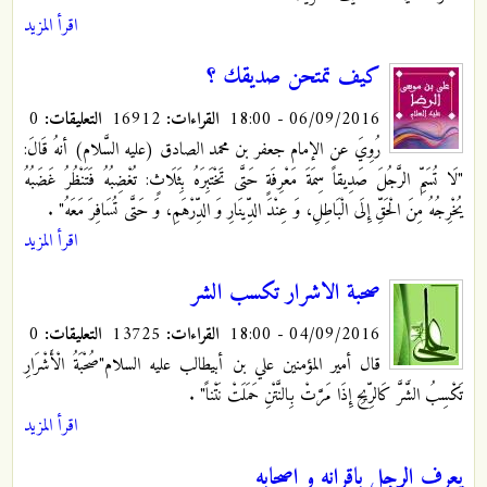
اقرأ المزيد
كيف تمتحن صديقك ؟
06/09/2016 - 18:00
القراءات:
16912
التعليقات:
0
رُوِيَ عن الإمام جعفر بن محمد الصادق (عليه السَّلام) أنهُ قَالَ:
"لَا تُسَمِّ الرَّجُلَ صَدِيقاً سِمَةَ مَعْرِفَةٍ حَتَّى تَخْتَبِرَهُ بِثَلَاثٍ: تُغْضِبُهُ فَتَنْظُرُ غَضَبُهُ
يُخْرِجُهُ مِنَ الْحَقِّ إِلَى الْبَاطِلِ، وَ عِنْدَ الدِّينَارِ وَ الدِّرْهَمِ‏، وَ حَتَّى تُسَافِرَ مَعَهُ"
.
اقرأ المزيد
صحبة الاشرار تكسب الشر
04/09/2016 - 18:00
القراءات:
13725
التعليقات:
0
قال أمير المؤمنين علي بن أبي‏طالب عليه السلام"صُحْبَةُ الْأَشْرَارِ
تَكْسِبُ الشَّرَّ كَالرِّيحِ إِذَا مَرَّتْ بِالنَّتْنِ حَمَلَتْ نَتْناً"
.
اقرأ المزيد
يعرف الرجل باقرانه و اصحابه