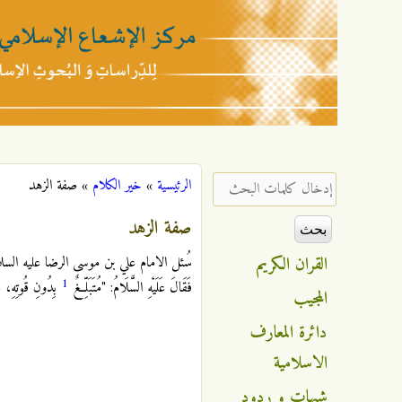
مركز
الإشعاع
‏إدخال كلمات البحث ‏
الرئيسية
»
خير الكلام
»
صفة الزهد
أنت هنا
الإسلامي
صفة الزهد
القران الكريم
سُئل الامام علي بن موسى الرضا عليه السلام عَ
1
فَقَالَ عَلَيْهِ السَّلَامُ: "مُتَبَلِّغٌ
بِدُونِ قُوتِهِ، مُسْ
المجيب
دائرة المعارف
الاسلامية
شبهات و ردود