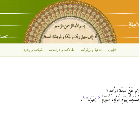
تجاوز إلى المحتوى الرئيسي
المجيب
ادعية و زيارات
مقالات و دراسات
شبهات و ردود
نْ صِفَةِ الزَّاهِدِ؟
3
2
تَعِدٌّ لِيَوْمِ مَوْتِهِ، مُتَبَرِّمٌ
بِحَيَاتِهِ‏"
.