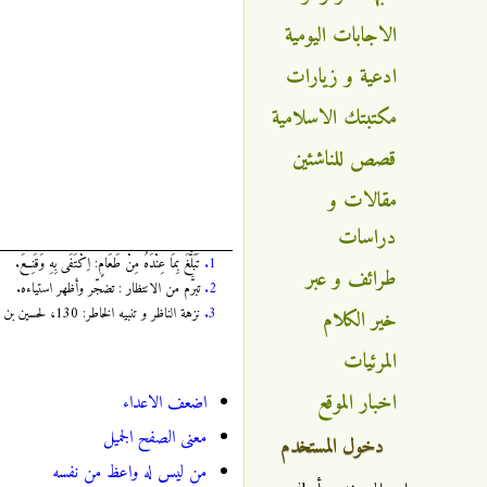
الاجابات اليومية
ادعية و زيارات
مكتبتك الاسلامية
قصص للناشئين
مقالات و
دراسات
1.
تَبَلَّغَ بِمَا عِنْدَهُ مِنْ طَعَامٍ: اِكْتَفَى بِهِ وَقَنِعَ.
طرائف و عبر
2.
تبرَّم من الانتظار : تضجّر وأظهر استياءه.
3.
نزهة الناظر و تنبيه الخاطر: 130، لحسين بن محمد بن حسن بن نصر الحلواني، المتوفى في القرن الخامس الهجري، الطبعة الأولى سنة: 1408 هجرية، مدرسة الامام المهدي قم/إيران.
خير الكلام
المرئيات
اخبار الموقع
اضعف الاعداء
معنى الصفح الجميل
دخول المستخدم
من ليس له واعظ من نفسه