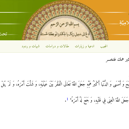
تجاوز إلى المحتوى الرئيسي
المجيب
ادعية و زيارات
مقالات و دراسات
شبهات و ردود
كبر همك فتخسر
وَ الدُّنْيَا أَكْبَرُ هَمِّهِ جَعَلَ اللَّهُ تَعَالَى الْفَقْرَ بَيْنَ عَيْنَيْهِ، وَ شَتَّتَ أَمْرَهُ، وَ لَمْ يَنَلْ مِن
1
َعَلَ اللَّهُ الْغِنَى فِي قَلْبِهِ، وَ جَمَعَ لَهُ أَمْرَهُ"
.