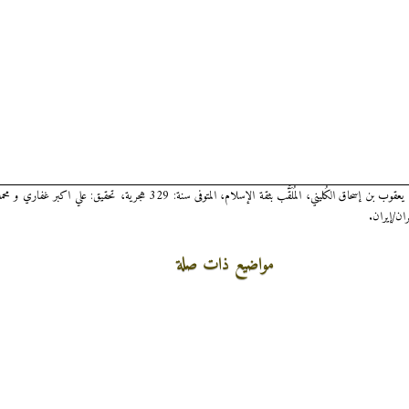
الكافي: 2 / 319، للشيخ أبي جعفر محمد بن يعقوب بن إسحاق الكُليني، المُلَقَّب بثقة الإسلام، المت
مواضيع ذات صلة