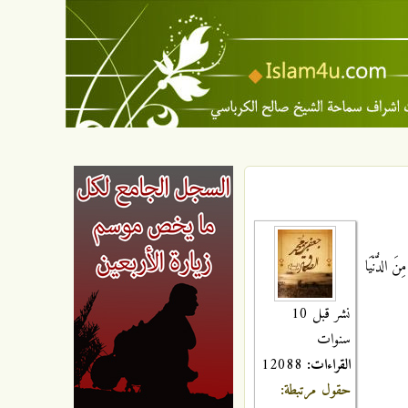
َ الدُّنْيَا
نشر قبل 10
سنوات
القراءات:
12088
حقول مرتبطة: