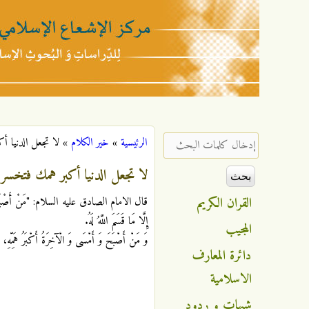
مركز
الإشعاع
‏إدخال كلمات البحث ‏
الرئيسية
»
خير الكلام
»
لا تجعل الدنيا أ
أنت هنا
الإسلامي
لا تجعل الدنيا أكبر همك فتخسر
القران الكريم
قال الامام الصادق عليه السلام: "مَنْ‏ أَصْبَحَ‏ وَ أَمْسَى 
إِلَّا مَا قَسَمَ اللَّهُ لَهُ.
المجيب
وَ مَنْ‏ أَصْبَحَ‏ وَ أَمْسَى وَ الْآخِرَةُ أَكْبَرُ هَمِّهِ، ج
دائرة المعارف
الاسلامية
شبهات و ردود