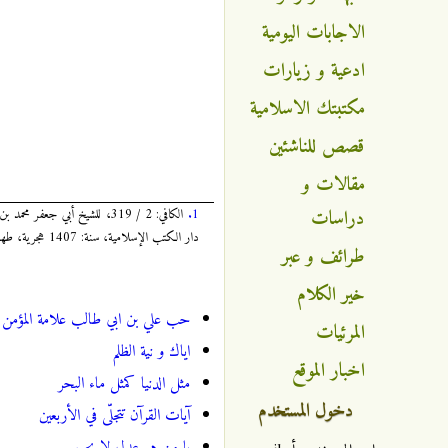
الاجابات اليومية
ادعية و زيارات
مكتبتك الاسلامية
قصص للناشئين
مقالات و
دراسات
1.
دار الكتب الإسلامية، سنة: 1407 هجرية، طهران/إيران.
طرائف و عبر
خير الكلام
حب علي بن ابي طالب علامة المؤمن
المرئيات
اياك و نية الظلم
اخبار الموقع
مثل الدنيا كمثل ماء البحر
دخول المستخدم
آيات القرآن تتجلّى في الأربعين
يا من هو عدل لا يجور