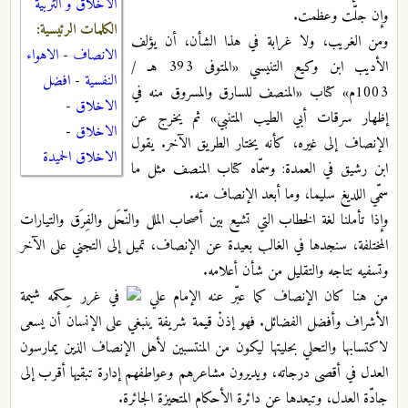
الاخلاق و التربية
وإن جلّت وعظمت.
الكلمات الرئيسية:
ومن الغريب، ولا غرابة في هذا الشأن، أن يؤلف
الانصاف
-
الاهواء
الأديب ابن وكيع التنيسي «المتوفى 393 هـ /
النفسية
-
افضل
1003م» كتاب «المنصف للسارق والمسروق منه في
الاخلاق
-
إظهار سرقات أبي الطيب المتنبي» ثم يخرج عن
الاخلاق
-
الإنصاف إلى غيره، كأنه يختار الطريق الآخر. يقول
الاخلاق الحميدة
ابن رشيق في العمدة: وسمّاه كتاب المنصف مثل ما
سمّي اللديغ سليما، وما أبعد الإنصاف منه.
وإذا تأملنا لغة الخطاب التي تشيع بين أصحاب الملل والنّحَل والفِرَق والتيارات
المختلفة، سنجدها في الغالب بعيدة عن الإنصاف، تميل إلى التجني على الآخر
وتسفيه نتاجه والتقليل من شأن أعلامه.
من هنا كان الإنصاف كما عبّر عنه الإمام علي
في غرر حِكمه شيمة
الأشراف وأفضل الفضائل. فهو إذنْ قيمة شريفة ينبغي على الإنسان أن يسعى
لاكتسابها والتحلي بحليتها ليكون من المنتسبين لأهل الإنصاف الذين يمارسون
العدل في أقصى درجاته، ويديرون مشاعرهم وعواطفهم إدارة تبقيها أقرب إلى
جادّة العدل، وتبعدها عن دائرة الأحكام المتحيزة الجائرة.