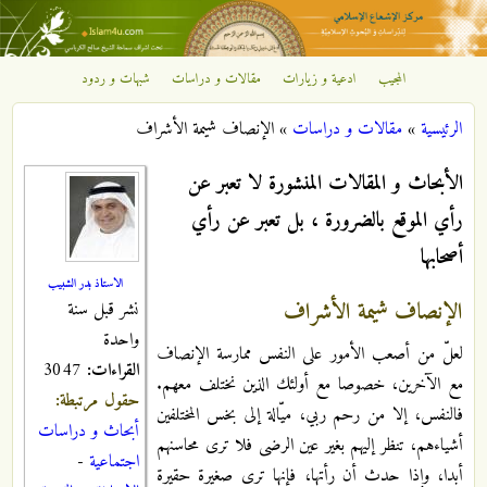
تجاوز إلى المحتوى الرئيسي
المجيب
ادعية و زيارات
مقالات و دراسات
شبهات و ردود
مركز
الرئيسية
»
مقالات و دراسات
»
الإنصاف شيمة الأشراف
الإشعاع
أنت هنا
الأبحاث و المقالات المنشورة لا تعبر عن
الإسلامي
رأي الموقع بالضرورة ، بل تعبر عن رأي
أصحابها
الاستاذ بدر الشبيب
الإنصاف شيمة الأشراف
نشر قبل سنة
واحدة
لعلّ من أصعب الأمور على النفس ممارسة الإنصاف
القراءات:
3047
مع الآخرين، خصوصا مع أولئك الذين نختلف معهم.
حقول مرتبطة:
فالنفس، إلا من رحم ربي، ميّالة إلى بخس المختلفين
أبحاث و دراسات
أشياءهم، تنظر إليهم بغير عين الرضى فلا ترى محاسنهم
اجتماعية
-
أبدا، وإذا حدث أن رأتها، فإنها ترى صغيرة حقيرة