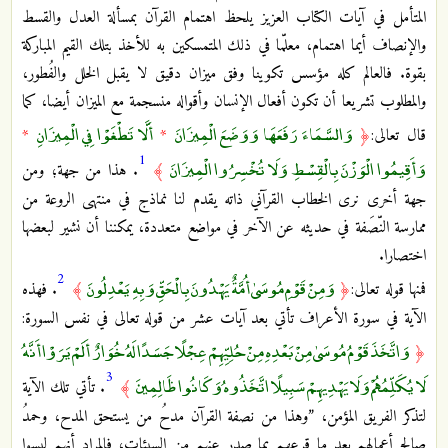
المتأمل في آيات الكتاب العزيز يلحظ اهتمام القرآن بمسألة العدل والقسط
والإنصاف أيما اهتمام، معلّما في ذلك المتمسكين به للأخذ بتلك القيم المباركة
بقوة. فالعالم كله مؤسس تكوينا وفق ميزان دقيق لا يقبل الخلل والفُطور،
والمطلوب تشريعا أن تكون أفعال الإنسان وأقواله منسجمة مع الميزان أيضا، كما
وَالسَّمَاءَ رَفَعَهَا وَوَضَعَ الْمِيزَانَ
أَلَّا تَطْغَوْا فِي الْمِيزَانِ
قال تعالى:
﴿
*
*
1
وَأَقِيمُوا الْوَزْنَ بِالْقِسْطِ وَلَا تُخْسِرُوا الْمِيزَانَ
﴾
. هذا من جهة؛ ومن
جهة أخرى نرى الخطاب القرآني ذاته يقدم لنا نماذج في منتهى الروعة من
ممارسة النّصَفة في حديثه عن الآخر في مواضع متعددة، يمكننا أن نشير لبعضها
اختصارا.
2
وَمِنْ قَوْمِ مُوسَىٰ أُمَّةٌ يَهْدُونَ بِالْحَقِّ وَبِهِ يَعْدِلُونَ
فمنها قوله تعالى:
﴿
﴾
. فهذه
الآية في سورة الأعراف تأتي بعد آيات عشر من قوله تعالى في نفس السورة:
وَاتَّخَذَ قَوْمُ مُوسَىٰ مِنْ بَعْدِهِ مِنْ حُلِيِّهِمْ عِجْلًا جَسَدًا لَهُ خُوَارٌ أَلَمْ يَرَوْا أَنَّهُ
﴿
3
لَا يُكَلِّمُهُمْ وَلَا يَهْدِيهِمْ سَبِيلًا اتَّخَذُوهُ وَكَانُوا ظَالِمِينَ
﴾
. تأتي تلك الآية
لتذكر الفريق المؤمن، ”وهذا من نصفة القرآن مدحُ من يستحق المدح، وحمدُ
صالح أعمالهم بعد ما قرعهم بما صدر عنهم من السيئات، فالمراد أنهم ليسوا