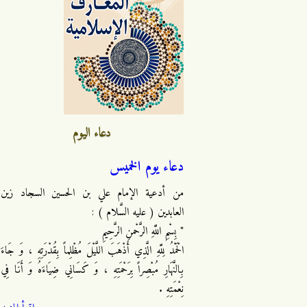
دعاء اليوم
دعاء يوم الخميس
من أدعية الإمام علي بن الحسين السجاد زين
العابدين ( عليه السَّلام ) :
" بِسْمِ اللَّهِ الرَّحْمنِ الرَّحِيمِ
الْحَمْدُ لِلَّهِ الَّذِي أَذْهَبَ اللَّيْلَ مُظْلِماً بِقُدْرَتِهِ ، وَ جَاءَ
بِالنَّهَارِ مُبْصِراً بِرَحْمَتِهِ ، وَ كَسَانِي ضِيَاءَهُ وَ أَنَا فِي
نِعْمَتِهِ .