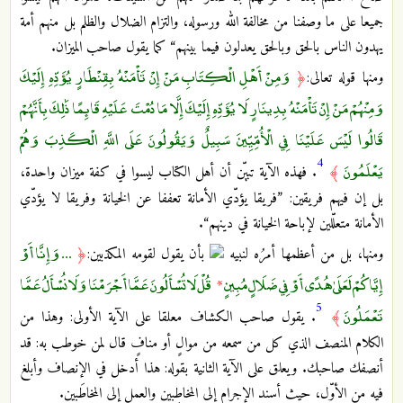
جميعا على ما وصفنا من مخالفة الله ورسوله، والتزام الضلال والظلم بل منهم أمة
يهدون الناس بالحق وبالحق يعدلون فيما بينهم“ كما يقول صاحب الميزان.
وَمِنْ أَهْلِ الْكِتَابِ مَنْ إِنْ تَأْمَنْهُ بِقِنْطَارٍ يُؤَدِّهِ إِلَيْكَ
ومنها قوله تعالى:
﴿
وَمِنْهُمْ مَنْ إِنْ تَأْمَنْهُ بِدِينَارٍ لَا يُؤَدِّهِ إِلَيْكَ إِلَّا مَا دُمْتَ عَلَيْهِ قَائِمًا ذَٰلِكَ بِأَنَّهُمْ
قَالُوا لَيْسَ عَلَيْنَا فِي الْأُمِّيِّينَ سَبِيلٌ وَيَقُولُونَ عَلَى اللَّهِ الْكَذِبَ وَهُمْ
4
يَعْلَمُونَ
﴾
. فهذه الآية تبيّن أن أهل الكتاب ليسوا في كفة ميزان واحدة،
بل إن فيهم فريقين: ”فريقا يؤدّي الأمانة تعففا عن الخيانة وفريقا لا يؤدّي
الأمانة متعلّلين لإباحة الخيانة في دينهم“.
... وَإِنَّا أَوْ
ومنها، بل من أعظمها أمرُه لنبيه
بأن يقول لقومه المكذبين:
﴿
إِيَّاكُمْ لَعَلَىٰ هُدًى أَوْ فِي ضَلَالٍ مُبِينٍ
قُلْ لَا تُسْأَلُونَ عَمَّا أَجْرَمْنَا وَلَا نُسْأَلُ عَمَّا
*
5
تَعْمَلُونَ
﴾
. يقول صاحب الكشاف معلقا على الآية الأولى: وهذا من
الكلام المنصف الذي كل من سمعه من موالٍ أو منافٍ قال لمن خوطب به: قد
أنصفك صاحبك. ويعلق على الآية الثانية بقوله: هذا أدخل في الإنصاف وأبلغ
فيه من الأوّل، حيث أسند الإجرام إلى المخاطِبين والعمل إلى المخاطَبين.