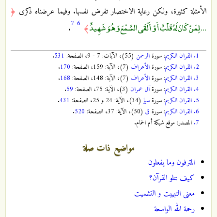
الأمثلة كثيرة، ولكن رعاية الاختصار تفرض نفسها. وفيما عرضناه ذكرى
﴿
7
6
... لِمَنْ كَانَ لَهُ قَلْبٌ أَوْ أَلْقَى السَّمْعَ وَهُوَ شَهِيدٌ
.
﴾
1.
القران الكريم
: سورة
الرحمن
(55)، الآيات: 7 - 9، الصفحة:
531
.
2.
القران الكريم
: سورة
الأعراف
(7)، الآية: 159، الصفحة:
170
.
3.
القران الكريم
: سورة
الأعراف
(7)، الآية: 148، الصفحة:
168
.
4.
القران الكريم
: سورة
آل عمران
(3)، الآية: 75، الصفحة:
59
.
5.
القران الكريم
: سورة
سبإ
(34)، الآية: 24 و 25، الصفحة:
431
.
6.
القران الكريم
: سورة
ق
(50)، الآية: 37، الصفحة:
520
.
7.
المصدر: موقع شبكة أم الحمام.
مواضيع ذات صلة
المترفون وما يفعلون
كيف نتلو القرآن؟
معنى التبييت و التشميت
رحمة الله الواسعة