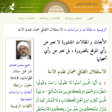
تجاوز إلى المحتوى الرئيسي
المجيب
ادعية و زيارات
مقالات و دراسات
شبهات و ردود
مركز
الرئيسية
»
مقالات و دراسات
»
الاستقلال الثقافي ضمان تقدم الامة
الإشعاع
أنت هنا
الأبحاث و المقالات المنشورة لا تعبر عن
الإسلامي
رأي الموقع بالضرورة ، بل تعبر عن رأي
أصحابها
الشيخ صاحب الصادق
الاستقلال الثقافي ضمان تقدم الامة
نشر قبل سنتان
القراءات:
3668
يَا أَيُّهَا الَّذِينَ آمَنُوا لَا تَقُولُوا رَاعِنَا وَقُولُوا
﴿
حقول مرتبطة:
انْظُرْنَا وَاسْمَعُوا وَلِلْكَافِرِينَ عَذَابٌ أَلِيمٌ
مَا يَوَدُّ
*
أبحاث و دراسات
الَّذِينَ كَفَرُوا مِنْ أَهْلِ الْكِتَابِ وَلَا الْمُشْرِكِينَ أَنْ
اجتماعية
الكلمات الرئيسية:
يُنَزَّلَ عَلَيْكُمْ مِنْ خَيْرٍ مِنْ رَبِّكُمْ وَاللَّهُ يَخْتَصُّ