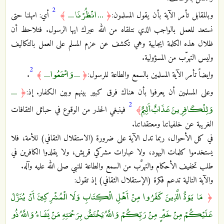
2
... انْظُرْنَا ...
وبالمقابل تأمر الآية بأن يقول المسلمون:
﴿
﴾
أي: امهلنا حتى
نستعد للعمل بالواجب الذي نتلقاه من الله عبرك ايها الرسول. فتلاحظ أن
ظلال هذه الكلمة ايجابية وهي تكشف عن عزم المسلم على العمل بالتكاليف
وليس التهرّب من المسؤولية.
2
... وَاسْمَعُوا ...
وايضاً تأمر الآية المسلمين بالسمع والطاعة للرسول:
﴿
﴾
.
...
وعلى المسلمين أن يعرفوا بأن هناك فرق كبير بينهم وبين الكفار. إذ:
﴿
2
وَلِلْكَافِرِينَ عَذَابٌ أَلِيمٌ
﴾
فينبغي الحذر من الوقوع في حبائل الثقافات
الغريبة عن خلفياتنا ومعتقداتنا.
في كل الأحوال، ربما تدل الآية على ضرورة (الاستقلال الثقافي) للأمة، فلا
يستخدموا كلمات اليهود، ولا عبارات مشركي قريش، ولا يقلدوا الكافرين في
طلب تخفيف الأحكام والتهرَّب من السمع والطاعة للنبي صلى الله عليه وآله.
والآية التالية تدعم فكرة (الإستقلال الثقافي) إذ تقول:
مَا يَوَدُّ الَّذِينَ كَفَرُوا مِنْ أَهْلِ الْكِتَابِ وَلَا الْمُشْرِكِينَ أَنْ يُنَزَّلَ
﴿
عَلَيْكُمْ مِنْ خَيْرٍ مِنْ رَبِّكُمْ وَاللَّهُ يَخْتَصُّ بِرَحْمَتِهِ مَنْ يَشَاءُ وَاللَّهُ ذُو