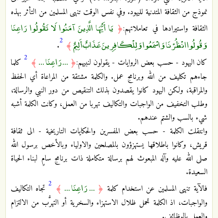
نموذج من الثقافة المتدنية لليهود. وفي نفس الوقت تنهى المسلمين من التأثر بهذه
يَا أَيُّهَا الَّذِينَ آمَنُوا لَا تَقُولُوا رَاعِنَا
الثقافة واستيرادها في تعاملاتهم:
﴿
2
وَقُولُوا انْظُرْنَا وَاسْمَعُوا وَلِلْكَافِرِينَ عَذَابٌ أَلِيمٌ
.
﴾
2
... رَاعِنَا ...
كان اليهود - حسب بعض الروايات - يقولون لنبيهم:
﴿
﴾
كلما
جاءهم تكليف من الله وبرنامج عمل. والكلمة مشتقة من المراعاة أي الحفظ
والمراقبة، ولكن اليهود كانوا يقصدون بذلك التنقيص من دور النبي والرسالة،
وطلب التخفيف من الواجبات والتكاليف تهربا من العمل، وكانت الكلمة أشبه
شيء بالسب والشتم عندهم.
وانتقلت الكلمة - حسب بعض المفسرين والحكايات التاريخية - الى ثقافة
قريش، وكانوا باطلاقها يستهزؤون بالمصلحين والاولياء وبالأخص برسول الله
صلى الله عليه وآله المبعوث لهم برسالة متكاملة ذات برنامج سامٍ لبناء الحياة
السعيدة.
2
... رَاعِنَا ...
فالآية تنهى المسلمين عن استخدام كلمة
﴿
﴾
تجاه التكاليف
والواجبات، اذ الكلمة تحمل ظلال الاستهزاء والسخرية أو التهرُّب من الالتزام
والعمل بالوظائف.