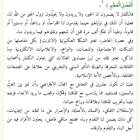
3
الْفَضْلِ الْعَظِيمِ
.
﴾
فالكفار لا يضمرون لنا الخير، ولا يريدون ولا يحبِّذون نزول الخير من الله لنا،
فعلينا أن نشك في نواياهم حينما يقدمون لنا اقتراحاً، او برنامجاً، أو دستوراً أو
قانوناً، وعلينا أن نفكر ألف مرة قبل أن نتبعهم ونقلدهم فيما يريدون منا.
وفي عصرنا الحاضر، تعتبر الشبكة العنكبوتية (الانترنت) بكل مفاصلها من
الشبكات الاجتماعية، والمنصات، والبرامج، والاعلاميات الالكترونية وما
شاكل، تعتبر تلك من ابرز مصاديق المجالات التي يحاول الكفار وأصحاب
الثقافات المنحرفة والضالة التأثير السلبي والتخريبي من خلالها على المجتمعات
المختلفة، وبالأخص الأمة الإسلامية.
علينا ان نكون حذرين في التعامل مع المجال الافتراضي وأن نميز بين الغثِّ
والسمين، فنستفيد مما يتناسب مع ثقافتنا وفكرنا، ونتجنب ما يريد الاعداء فرضه
علينا وتخريب ثقافتنا وعلاقاتنا وبرامج حياتنا.
الإستقلال الثقافي، والتمسك بالأصالة، والإصرار على ما نملك من ايجابيات،
كل ذلك يضمن لنا التقدم وبناء مجتمع مناقبي فاضل، يتعاون الأفراد فيه من
أجل البناء والتقدم والرفاه.