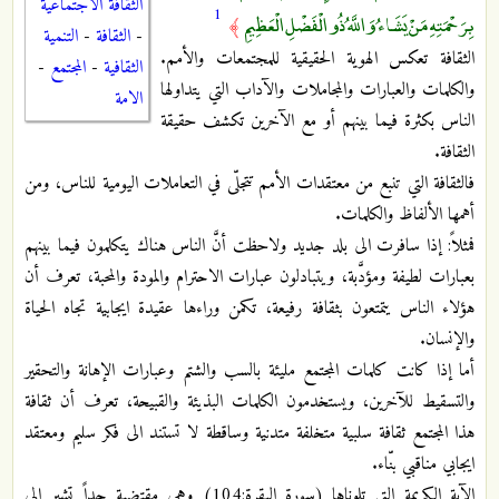
الثقافة الاجتماعية
1
بِرَحْمَتِهِ مَنْ يَشَاءُ وَاللَّهُ ذُو الْفَضْلِ الْعَظِيمِ
﴾
-
الثقافة
-
التنمية
الثقافة تعكس الهوية الحقيقية للمجتمعات والأمم.
الثقافية
-
المجتمع
-
والكلمات والعبارات والمجاملات والآداب التي يتداولها
الامة
الناس بكثرة فيما بينهم أو مع الآخرين تكشف حقيقة
الثقافة.
فالثقافة التي تنبع من معتقدات الأمم تتجلّى في التعاملات اليومية للناس، ومن
أهمها الألفاظ والكلمات.
فمثلاً: إذا سافرت الى بلد جديد ولاحظت أنَّ الناس هناك يتكلمون فيما بينهم
بعبارات لطيفة ومؤدَّبة، ويتبادلون عبارات الاحترام والمودة والمحبة، تعرف أن
هؤلاء الناس يتمتعون بثقافة رفيعة، تكمن وراءها عقيدة ايجابية تجاه الحياة
والإنسان.
أما إذا كانت كلمات المجتمع مليئة بالسب والشتم وعبارات الإهانة والتحقير
والتسقيط للآخرين، ويستخدمون الكلمات البذيئة والقبيحة، تعرف أن ثقافة
هذا المجتمع ثقافة سلبية متخلفة متدنية وساقطة لا تستند الى فكر سليم ومعتقد
ايجابي مناقبي بنّاء.
الآية الكريمة التي تلوناها (سورة البقرة:104) وهي مقتضبة جداً تشير الى