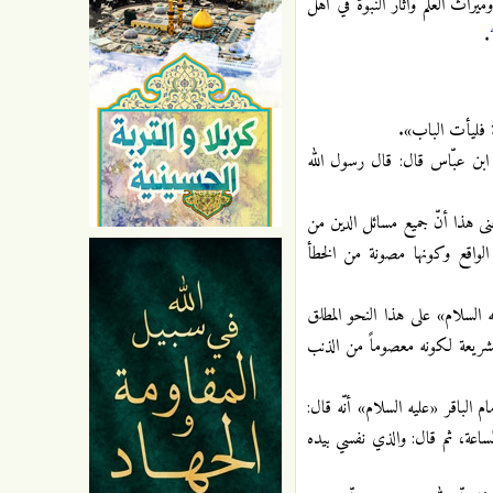
راث العلم وآثار النبوّة في أهل
.
نة فليأت الباب».
ابن عبّاس قال: قال رسول الله
عنى هذا أنّ جميع مسائل الدين من
لواقع وكونها مصونة من الخطأ
ه السلام» على هذا النحو المطلق
لشريعة لكونه معصوماً من الذنب
 الباقر «عليه السلام» أنّه قال:
لساعة، ثم قال: والذي نفسي بيده