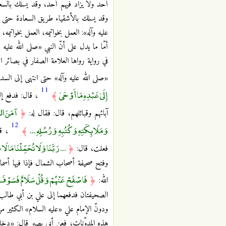
أحد ولا يزاد فيهم أحد، وقد يسلك بالسع
وقد يسلك بالأشقياء طريق السعادة حتى يق
عليه وآله»: العمل بخواتيمه، العمل بخواتيمه،
أمّا ما يدل على أنّ النبي «صلى الله عليه
في رواية رواها العلامة الصفار في بصائر
«صلى الله عليه وآله» حتى انتهى إلى الس
11
إِلَىٰ عَبْدِهِ مَا أَوْحَىٰ
﴾
، قال: فدفع إلي
آمَنَ الرّ
آبائهم وقبائلهم، قال: فقال له:
﴿
12
وَمَلَائِكَتِهِ وَكُتُبِهِ وَرُسُلِهِ ...
﴾
، قا
... رَبَّنَا وَلَا تُحَمِّلْنَا مَا لَا
فعلت، قال:
﴿
وفتح صحيفة أصحاب الشمال فإذا فيها أسماء
فَاصْفَحْ عَنْهُمْ وَقُلْ سَلَامٌ فَسَوْفَ 
الله:
﴿
الصحيفتان فدفعهما إلى علي بن أبي طالب
ودونّ الإمام علي «عليه السلام» الكثير م
هذه المدوّنات، فعن أبي بصير قال: «دخل