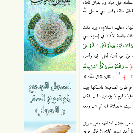
دته قبل موته ولو بفواق ناقة،
اق ناقة، وقال النبي «صلى الله
 البيت «عليهم السلام»، ورد ذلك
ان وقصة الأذان في إسراء النبي
 قَابَ قَوْسَيْنِ أَوْ أَدْنَىٰ
فَأَوْحَىٰ
*
إذا فيه أسماء أهل الجنة وأسماء
... وَالْمُؤْمِنُونَ كُلٌّ آمَنَ بِاللَّهِ
13
ا ...
﴾
، قال: فقال الله: قد
م طوى الصحيفة فامسكها بيمينه
هؤلاء قوم لا يؤمنون، قال: فقال
لبيت والصلاة فيه ثم نزل ومعه
بعده من خلال المشافهة وعن طريق
نا أحد يسمع كلامي؟ قال: فرفع