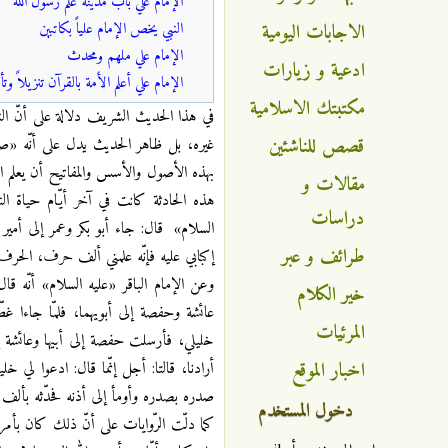
الإمام علي باب مدينة علم رسول الله
النبي يخص الإمام علياً بكاتبين
الاجابات اليومية
الإمام علي ملهم ومحدث
ادعية و زيارات
الإمام علي أعلم الأمة بالقرآن تنزيلاً وتأو
مكتبتك الاسلامية
في هذا الحديث الشريف دلالة على أنّ النب
قصص للناشئين
غيره، بل ظاهر الحديث يدل على أنّه «صلى
بهذه الأصول والأسس والمفاتيح أن يعلم ال
مقالات و
هذه الحادثة كانت في آخر أيّام حياة ا
دراسات
السلام» قال: جاء أبو بكر وعمر إلى أمير
طرائف و عبر
إكبابي عليه فإنّه علمني ألف حرف، الحر
وعن الإمام الباقر «عليه السلام» أنّه ق
خير الكلام
عائشة وحفصة إلى أبويهما، فلمّا جاءا غ
المرئيات
خليلي، فأرسلت حفصة إلى أبيها وعائشة إلى
اخبار الموقع
أرادنا، قالتا: أجل إنّما قال: ادعوا لي خ
صدره بصدره وأومأ إلى أذنه فحدّثه ب
دخول المستخدم
كما دلّت الرّوايات على أنّ ذلك كان بأمر 