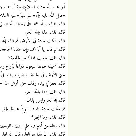
أبو عبد الله «عليه السلام» ستراً بينه و
«صلى الله عليه وآله» علّم عليّاً «عليه السل
قال: فقال: يا أبا محمد علّم رسول الله «ص
قال: قلت: هذا والله العلم.
قال: فنكت ساعة في الأرض ثم قال: إنّه لع
قال: ثم قال: يا أبا محمد وإنّ عندنا الجامعة
قال: قلت: جعلت فداك ما الجامعة؟
قال: صحيفة طولها سبعون ذراعاً بذراع رس
حتى الأرش في الخدش وضرب بيده إليَّ فقا
قال: فغمزني بيده وقال: حتى أرش هذا -
قال: قلت: هذا والله العلم.
قال: إنّه لعلم وليس بذاك.
ثم سكت ساعة، ثم قال: وإنّ عندنا الجفر و
قال: قلت: وما الجفر؟
قال: وعاء من أدم فيه علم النبيين والوصيين
قال: قلت: إنّ هذا هو العلم، قال: إنّه لعل