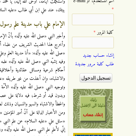
‏اسم المستخدم، أو e-mail
واستكملت أيّامه، أوحى الله إليه؛ يا محم
*
بيتك، عند علي ابن أبي طالب «عليه السلام
الإمام علي باب مدينة علم رسول ا
‏كلمة المرور ‏
*
وأخبر النبي «صلى الله عليه وآله» بأنّ الإم
وأخرج هذا الحديث الشريف من علماء أهل 
«صلى الله عليه وآله»: «أنا مدينة العلم وعل
إنشاء حساب جديد
وفيه يشبّه النبي «صلى الله عليه وآله» عل
طلب كلمة مرور جديدة
أحكام شرعية ومسائل عقائدية وأخلاقية 
والاشتباه، وإن أخذت من غير طريقه «عليه 
وتوجيه النبي «صلى الله عليه وآله» الأمّ
وبدون قيد أو شرط؛ فيه دلالة على عصمته 
والخطأ والاشتباه والسهو والنسيان وذلك لض
ومن الأخبار الدالة على أنّ أمير المؤمنين 
«سئل علي «عليه السلام» عن علم النبي «صلى
إنّي لأعلم علم النبي «صلى الله عليه وآله»