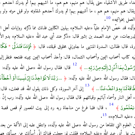
داء طريق الأشقياء حتى يقال: هم منهم، هم هم، ما أشبههم بهم! ثم يدرك أحدهم سعا
ال: هم منهم، هم هم ، ما أشبههم بهم! ثم يدرك أحدهم شقاوته ولو قبل موته ولو بفو
10
 العمل بخواتيمه»
.
 وآله» قد خصّ الإمام عليّاً «عليه السلام» بهذين الكتابين فذلك مما ذكرته روايات أهل
 الدرجات، عن عبد الصمد بن بشير قال: «ذكر عند أبي عبد الله «عليه السلام» بدو الأذ
ثُمَّ دَنَا فَتَدَلَّىٰ
فَكَانَ
درة، قال: فقالت: السدرة المنتهى ما جاوزني مخلوق قبلك، قال:
﴿
*
ه كتاب أصحاب اليمين وأصحاب الشمال، قال: وأخذ أصحاب اليمين بيمينه ففتحه فنظر إليه ف
12
َسُولُ بِمَا أُنْزِلَ إِلَيْهِ مِنْ رَبِّهِ ...
﴾
قال: فقال رسول الله «صلى الله عليه وآله»:
﴿
... رَبَّنَا لَا تُؤَاخِذْنَا إِنْ نَسِينَا أَوْ أَخْطَأْنَ
ل: فقال رسول الله «صلى الله عليه وآله»:
﴿
13
 طَاقَةَ لَنَا بِهِ وَاعْفُ عَنَّا ...
﴾
إلى آخر السورة، وكل ذلك يقول الله قد فعلت، قال: ث
 أهل النار وأسماء آبائهم وقبائلهم قال فقال رسول الله «صلى الله عليه وآله»: رب إنّ 
14
يَعْلَمُونَ
﴾
، قال: فلما فرغ من مناجاة ربه رد إلى بيت المعمور ثم قص قصة ا
15
 «عليه السلام»»
.
ن العلوم التي تلقاها من رسول الله «صلى الله عليه وآله»، وانتقل علمه إلى الأئمة من 
ت على أبي عبد الله «عليه السلام» فقلت له: جعلت فداك إنّي أسألك عن مسألة، هه