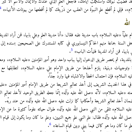
د قد قضيت نبوّتك واستكملت أيامك، فاجعل العلم الذي عندك والأيمان والاسم الأكبر ومي
4
»، فإني لم أقطع علم النبوّة من العقب من ذرّيتك كما لم أقطعها من بيوتات الأنبياء»
لله
ام عليّاً «عليه السلام» باب مدينة علمه فقال: «أنا مدينة العلم وعلي بابها، فمن أراد المدي
السنة جماعة منهم الحاكم النيسابوري في كتابه المستدرك على الصحيحين بسنده إلى 
5
ي بابها، فمن أراد المدينة فليأت الباب»
.
مه بالمدينة، ثم يحصر طريق الدخول إليها بباب واحد وهو أمير المؤمنين «عليه السلام»، وم
وتوجيهات دينية، يلزم أخذها من طريق الإمام علي «عليه السلام»، لتطابقها مع ا
السلام» فإن احتمال الخطأ والاشتباه فيها واردٌ جدّاً.
ة في هذا الحديث الشريف إلى أخذ تعاليم الشريعة من طريق الإمام أمير المؤمنين «علي
«عليه السلام»، لأنّه «صلى الله عليه وآله» إنّما جعله الطريق الوحيد لأخذ تعاليم ا
مان أخذ تعاليم الشريعة وأحكامها كما نزلت عليه «صلى الله عليه وآله» من عند ربّه.
«عليه السلام» تلقى من النبي «صلى الله عليه وآله» طوال حياته علوماً كثيرة ما عن الإمام
 الله عليه وآله» فقال: علم النبي علم جميع النبيين، وعلم ما كان وما يكون إلى قيام ا
6
 وعلم ما كان وما هو كائن فيما بيني وبين قيام الساعة»
.