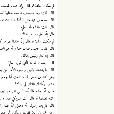
ثم سكت ساعة ثم قال: وإنّ عندنا لمصحف 
قال: قلت: وما مصحف فاطمة «عليها الس
قال: مصحف فيه مثل قرآنكم هذا ثلاث مر
قال: قلت: هذا والله العلم.
قال: إنّه لعلم وما هو بذاك.
ثم سكت ساعة ثم قال: إنّ عندنا علم ما كا
قال: قلت: جعلت فداك هذا والله هو العلم
قال: إنّه لعلم وليس بذاك.
قلت: جعلت فداك فأي شيء العلم؟
قال: ما يحدث بالليل والنهار، الأمر من بع
وعن محمد بن مسلم، قال: سمعت أبا جعفر «ع
هاتان الرّمانتان اللتان في يدك؟
فقال: أمّا هذه فالنبوّة؛ ليس لك فيها نص
وآله» نصفها ثم قال: أنت شريكي فيه، وأن
قال: فلم يعلم رسول الله «صلى الله عليه وآله
وعن عمر بن أبان فقال: «سألت أبا عبد الل