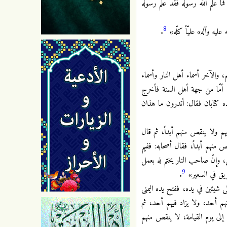
 علّم الله رسوله فقد علّم رسوله
8
ليه وآله» عليّاً كلّه»
.
، والآخر أسماء أهل النار وأسماء
عة، أمّا من جهة أهل السنة فأخرج
ه كتابان فقال: أتدرون ما هذان
هم ولا ينقص منهم أبداً، ثم قال
 منهم أبداً، فقال أصحابه: ففيم
 وإنّ صاحب النار يختم له بعمل
9
ريق في السعير»
.
 شيئين في يده، ففتح يده اليمنى
نهم أحد، ولا يزاد فيهم أحد، ثم
 إلى يوم القيامة، لا ينقص منهم