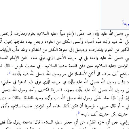
يلاً
ي «صلى الله عليه وآله» قد خصّ الإمام عليّاً «عليه السلام» بعلوم ومعارف لم يخص ب
 الله عليه وآله» علّمه أصول وأسس الكثير من العلوم، وجعل بيده مفاتيحها بحيث أنّ
كثير من العلوم والمعارف، ويتوصل إلى معرفة الكثير من الحقائق، ولقد دلّت الرّوايات
لنبي «صلى الله عليه وآله»، بل في مرضه الأخير الذي توفي منه، فعن الإمام الصاد
 المؤمنين «عليه السلام» حين دفن فاطمة «عليها السلام» - في حديث طويل - قال لهما
2
ف يفتح ألف حرف فلم أكن لأطلعكما على سر رسول الله «صلى الله عليه وآله»»
.
ال: «قال رسول الله «صلى الله عليه وآله» في مرضه الّذي توفي فيه: ادعوا لي خليلي
طّى رسول الله «صلى الله عليه وآله» وجهه، فانصرفا فكشف رأسه رسول الله «صلى الل
 أبيها فلمّا جاءا غطّى رسول الله «صلى الله عليه وآله» وجهه فانطلقا، وقالا: ما نرى 
ليلي - أو قال حبيبي - فرجونا أن تكونا أنتما، فجاءه أمير المؤمنين «عليه السلام» وألزق
3
ألف حديث لكل حديث ألف باب»
.
إلهي، فعن أبي حمزة الثمالي، عن أبي جعفر «عليه السلام» قال: «سمعته يقول فلمّا قضى م