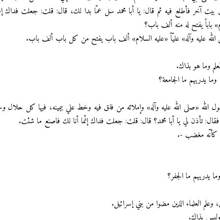
بين بيت آخر فأطلع فيه ثم قال: يا أبا محمد سل عمّا بدا لك، قال: قلت: جعلت فداك إ
ام» باباً يفتح له منه ألف باب؟
لى الله عليه وآله» عليّاً «عليه السلام» ألف باب يفتح من كل باب ألف باب.
لم وما هو بذاك.
، وما يدريهم ما الجامعة؟
ول الله «صلى الله عليه وآله» وإملائه من فلق فيه وخط علي بيمينه، فيها كل حلال وح
ل: تأذن لي يا أبا محمد؟ قال: قلت: جعلت فداك إنّما أنا لك فاصنع ما شئت.
 كأنّه مغضب -.
ما يدريهم ما الجفر؟
، وعلم العلماء الذين مضوا من بني إسرائيل.
م وليس بذاك.