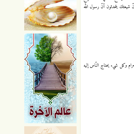
نّ شيعتك يتحدثون أنّ رسول الله
رام وكل شيء يحتاج النّاس إليه