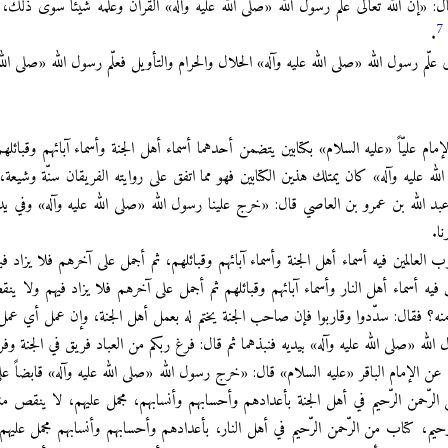
«إنّ الله تعالى علّم رسول الله «صلى الله عليه وآله» القرآن وعلّمه شيئاً سوى ذلك، فما
7
.
علّم رسول الله «صلى الله عليه وآله» الحلال والحرام والتأويل فعلّم رسول الله «صلى الله ع
م عليّاً «عليه السلام» بكتابين يتضمن أحدهما أسماء أهل الجنة وأسماء آبائهم وقبائلهم
 الله عليه وآله» كان يمتلك هذين الكتابين فهو مما اتفق على روايته الفريقان سنّة وشي
عبد الله بن عمرو بن العاصي قال: «خرج علينا رسول الله «صلى الله عليه وآله» وفي يد
نا.
العالمين فيه أسماء أهل الجنة وأسماء آبائهم وقبائلهم، ثم أجمل على آخرهم فلا يزاد في
يه أسماء أهل النار وأسماء آبائهم وقبائلهم ثم أجمل على آخرهم فلا يزاد فيهم ولا ينقص
نه؟ فقال: سدّدوا وقاربوا فإن صاحب الجنة يختم له بعمل أهل الجنة، وإن عمل أي عمل،
لله «صلى الله عليه وآله» بيديه فنبذهما ثم قال: فرغ ربكم من العباد فريق في الجنة وف
عن الإمام الباقر «عليه السلام» قال: «خرج رسول الله «صلى الله عليه وآله» قابضاً على
 الرّحمن الرّحيم في أهل الجنة بأعدادهم وأحسابهم وأنسابهم، مجمل عليهم، لا ينقص م
رحيم، كتاب من الرّحمن الرّحيم في أهل النار، بأعدادهم وأحسابهم وأنسابهم مجمل عليهم