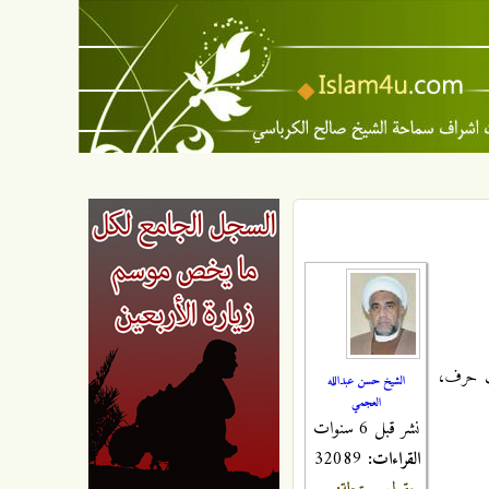
لف حرف،
الشيخ حسن عبدالله
العجمي
نشر قبل 6 سنوات
القراءات:
32089