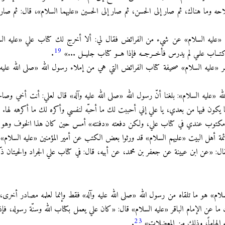
 وما هناك، ثم صار إلى الحسن، ثم صار إلى الحسين «عليهما السلام»، قال: ثم صار إ
ه «عليه السلام» عن شيء من الفرائض فقال لي: ألا أخرج لك كتاب علي «عليه ال
19
ّ كتــاب علـي لم يدرس فأخــرجــه فإذا هــو كتاب جليــل ...»
.
ر «عليه السلام» صحيفة كتاب الفرائض التي هي من إملاء رسول الله «صلى الله عليه
ه «عليه السلام»: بلغنا أنّ رسول الله «صلى الله عليه وآله» قال لعلي: أنت أخي 
 يكون فيها من بعدي، يا علي إني أحببت لك ما أحبّه لنفسي وأكره لك ما أكرهه لها.
 هذا مكتوب عندي في كتاب علي، ولكن دفعته «دفنته» أمس حين كان هذا الخوف وهو 
مة أهل البيت «عليهم السلام» قد ورثوا بعض الكتب عن أمير المؤمنين «عليه السلام» ما
فقال: «عن ابن عيينة عن جعفر بن محمد، عن أبيه، قال: في كتاب علي الجراد والحيتان 
سلام» هو ما تلقاه من رسول الله «صلى الله عليه وآله» فقط وإنما لعلمه مصادر أخرى،
 ذلك ما عن الإمام الباقر «عليه السلام» قال: «كان علي يعمل بكتاب الله وسنّة رسوله، 
23
فيه إلهاماً، وذلك من المعضلات»
.