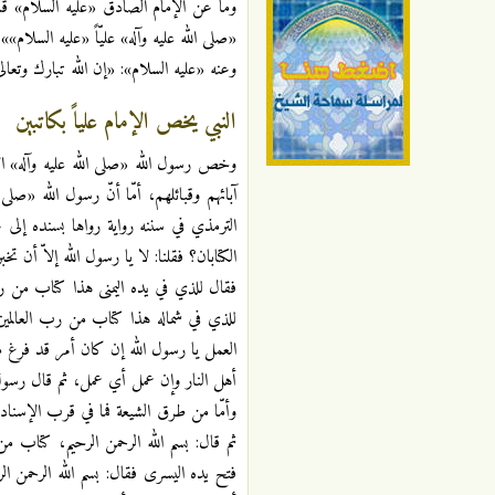
وما عن الإمام الصادق «عليه السلام» قال: 
«صلى الله عليه وآله» عليّاً «عليه السلام»»
وعنه «عليه السلام»: «إن الله تبارك وتعالى 
النبي يخص الإمام علياً بكاتبين
وخص رسول الله «صلى الله عليه وآله» الإما
آبائهم وقبائلهم، أمّا أنّ رسول الله «صلى
الترمذي في سننه رواية رواها بسنده إلى 
الكتابان؟ فقلنا: لا يا رسول الله إلاّ أن تخبر
فقال للذي في يده اليمنى هذا كتاب من رب 
للذي في شماله هذا كتاب من رب العالمين ف
العمل يا رسول الله إن كان أمر قد فرغ م
أهل النار وإن عمل أي عمل، ثم قال رسول ا
وأمّا من طرق الشيعة فما في قرب الإسناد 
ثم قال: بسم الله الرحمن الرحيم، كتاب من
فتح يده اليسرى فقال: بسم الله الرحمن ال