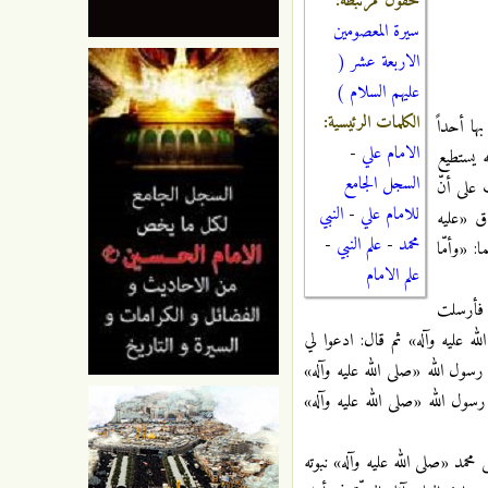
حقول مرتبطة:
سيرة المعصومين
الاربعة عشر (
عليهم السلام )
الكلمات الرئيسية:
ها أحداً
الامام علي
-
ه يستطيع
السجل الجامع
 على أنّ
للامام علي
-
النبي
ق «عليه
محمد
-
علم النبي
-
: «وأمّا
علم الامام
، فأرسلت
ه عليه وآله» ثم قال: ادعوا لي
رسول الله «صلى الله عليه وآله»
 رسول الله «صلى الله عليه وآله»
حمد «صلى الله عليه وآله» نبوته