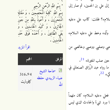
لى علي بن الحسين، ثم صار إلى
" بِسْمِ اللَّهِ الرَّحْمنِ الرَّحِيمِ
بِسْمِ اللَّهِ كَلِمَةِ الْمُعْتَصِمِينَ ، وَ مَقَالَةِ
سلام»؟ فقلت: كتاب علي «عليه
الْمُتَحَرِّزِينَ ، وَ أَعُوذُ بِاللَّهِ مِنْ جَوْرِ
الْجَائِرِينَ ، وَ كَيْدِ الْحَاسِدِينَ ، وَ
 وآله» وخط علي «عليه السلام»
بَغْيِ الطَّاغِينَ ، وَ أَحْمَدُهُ فَوْقَ حَمْدِ
الْحَامِدِينَ .
وصاحبي وصفيي ووصيي وخالصي من
اقرأ المزيد
المرفق
الحجم
21
حين صلب المغيرة»
.
 رواه عبد الرّزاق الصنعاني في
سماحة الشيخ
22
ذكي»
.
316.94
ضياء الزبيدي حفظه
كيلوبايت
الله
 فعلي «عليه السلام» كان ملهماً
فإذا ورد شيءٌ والحادث الذي ليس