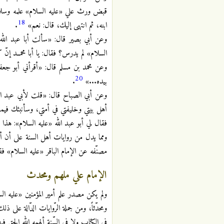
قبض ورث علي «عليه السلام» علمه وسلاحه
18
ابنه، ثم انتهى إليك، قال: نعم»
.
وعن أبي بصير قال: «سألت أبا عبد الل
السلام» لم يدرس؟ فقال: يا أبا محمــد إن
وعن محمد بن مسلم قال: «أقرأني أبو جعف
20
بيده...»
.
وعن أبي الصباح قال: «قلت لأبي عبد الل
أهل بيتي وخليفتي في أمتي، وسأنبئك فيما
فقال لي أبو عبد الله «عليه السلام»:
ومما يدل من روايات أهل السنة على أن أئ
مصنّفه عن الإمام الباقر «عليه السلام» 
الإمام علي ملهم ومحدث
ولم يكن مصدر علم أمير المؤمنين «عليه ال
ومحدّثاً، ومن جملة الرّوايات الدّالة على
في الكتاب ولا في السّنة ألهمه الله الحق 