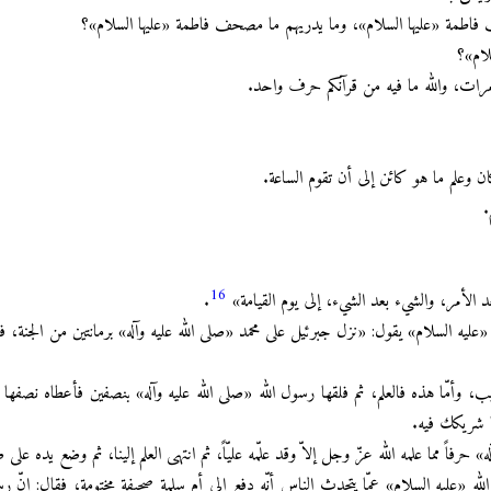
فاطمة «عليها السلام»، وما يدريهم ما مصحف فاطمة «عليها السلام»؟
لام»؟
ات، والله ما فيه من قرآنكم حرف واحد.
ن وعلم ما هو كائن إلى أن تقوم الساعة.
.
16
د الأمر، والشيء بعد الشيء، إلى يوم القيامة»
.
ليه السلام» يقول: «نزل جبرئيل على محمد «صلى الله عليه وآله» برمانتين من الجنة، فل
يب، وأمّا هذه فالعلم، ثم فلقها رسول الله «صلى الله عليه وآله» بنصفين فأعطاه نصفها
ا شريكك فيه.
» حرفاً مما علمه الله عزّ وجل إلاّ وقد علّمه عليّاً، ثم انتهى العلم إلينا، ثم وضع يده عل
ه «عليه السلام» عمّا يتحدث الناس أنّه دفع إلى أم سلمة صحيفة مختومة، فقال: إنّ رسول