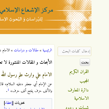
مركز
الإشعاع
‏إدخال كلمات البحث ‏
الرئيسية
»
مقالات و دراسات
»
الامام ع
أنت هنا
الإسلامي
الأبحاث و المقالات المنشورة لا تع
القران الكريم
الامام علي وارث علم رسول الله
المجيب
عن الإمام أبي جعفر «عليه السلام» قا
دائرة المعارف
1
والألف حرف يفتح ألف حرف»
.
الاسلامية
محتويات
[
إخفاء
]
شبهات و ردود