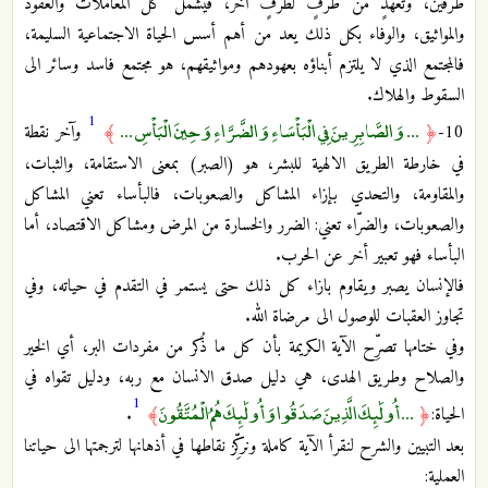
طرفين، وتعهّدٍ من طرفٍ لطرفٍ آخر، فيشمل كل المعاملات والعقود
والمواثيق، والوفاء بكل ذلك يعد من أهم أسس الحياة الاجتماعية السليمة،
فالمجتمع الذي لا يلتزم أبناؤه بعهودهم ومواثيقهم، هو مجتمع فاسد وسائر الى
السقوط والهلاك.
1
... وَالصَّابِرِينَ فِي الْبَأْسَاءِ وَالضَّرَّاءِ وَحِينَ الْبَأْسِ ...
10-
﴿
﴾
وآخر نقطة
في خارطة الطريق الالهية للبشر، هو (الصبر) بمعنى الاستقامة، والثبات،
والمقاومة، والتحدي بإزاء المشاكل والصعوبات، فالبأساء تعني المشاكل
والصعوبات، والضرّاء تعني: الضرر والخسارة من المرض ومشاكل الاقتصاد، أما
البأساء فهو تعبير أخر عن الحرب.
فالإنسان يصبر ويقاوم بازاء كل ذلك حتى يستمر في التقدم في حياته، وفي
تجاوز العقبات للوصول الى مرضاة الله.
وفي ختامها تصرِّح الآية الكريمة بأن كل ما ذُكر من مفردات البر، أي الخير
والصلاح وطريق الهدى، هي دليل صدق الانسان مع ربه، ودليل تقواه في
1
... أُولَٰئِكَ الَّذِينَ صَدَقُوا وَأُولَٰئِكَ هُمُ الْمُتَّقُونَ
الحياة:
﴿
﴾
.
بعد التبيين والشرح لنقرأ الآية كاملة ونركِّز نقاطها في أذهانها لترجمتها الى حياتنا
العملية: