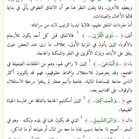
ويعطيه للآخرين. ومما يلفت النظر هنا هو أن الانفاق التطوعي يأتي في بداية
قائمة الأعمال والعبادات.
أما مفردات المنفق عليهم، فالاية تهدينا لترتيب لابد من مراعاته:
1
... ذَوِي الْقُرْبَىٰ ...
ألف:
﴿
﴾
فالانفاق قبل كل أحد يكون للأرحام
والأقرباء الذين يأتون في المرتبة الأولى، بخلاف ما نرى عند البعض حيث
ينفق على الأباعد ويترك الأقربين في الفقر والمسكنة والحاجة.
1
... وَالْيَتَامَىٰ ...
باء:
﴿
﴾
الذين لا راعي لهم، وهم من الحلقات الضعيفة في
المجتمع، وقد يتعرضون للاستغلال وإغماط حقوقهم، فهم قد يكونون أكثر
الناس حاجة للمساعدة المالية، خاصة وأنهم صغار لم يبلغوا مرحلة الاستقلال
والوقوف على اقدامهم بعد.
1
... وَالْمَسَاكِينَ ...
جيم:
﴿
﴾
الذين أسكنتهم الحاجة والفاقة عن ممارسة الحياة
الطبيعية.
1
... وَابْنَ السَّبِيلِ ...
دال:
﴿
﴾
الذي قد يكون غنيا في بلده ولكنه - وهو في
السفر - أصبح ذا حاجة بسبب نفاذ ما معه من المال أو ضياعه أو ما شاكل.
1