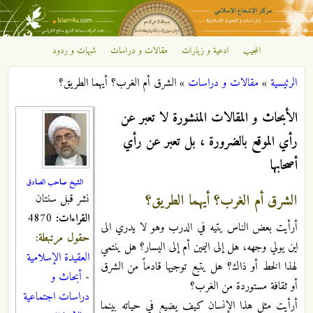
تجاوز إلى المحتوى الرئيسي
المجيب
ادعية و زيارات
مقالات و دراسات
شبهات و ردود
مركز
الرئيسية
»
مقالات و دراسات
»
الشرق أم الغرب؟ أيهما الطريق؟
الإشعاع
أنت هنا
الأبحاث و المقالات المنشورة لا تعبر عن
الإسلامي
رأي الموقع بالضرورة ، بل تعبر عن رأي
أصحابها
الشيخ صاحب الصادق
الشرق أم الغرب؟ أيهما الطريق؟
نشر قبل سنتان
القراءات:
4870
أرأيت بعض الناس يتیه في الدرب وهو لا يدري الى
حقول مرتبطة:
اين يولي وجهه، هل إلى اليمين أم إلى اليسار؟ هل ينتمي
العقيدة الإسلامية
لهذا الخط أو ذاك؟ هل يتبع توجيها قادماً من الشرق
-
أبحاث و
أو ثقافة مستوردة من الغرب؟
دراسات اجتماعية
أرأيت مثل هذا الإنسان كيف يضيع في حياته بينما