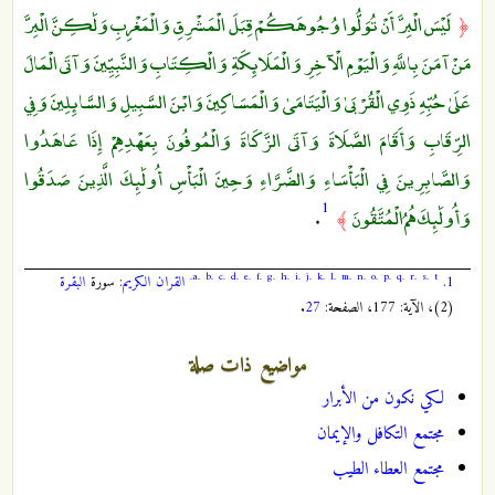
لَيْسَ الْبِرَّ أَنْ تُوَلُّوا وُجُوهَكُمْ قِبَلَ الْمَشْرِقِ وَالْمَغْرِبِ وَلَٰكِنَّ الْبِرَّ
﴿
مَنْ آمَنَ بِاللَّهِ وَالْيَوْمِ الْآخِرِ وَالْمَلَائِكَةِ وَالْكِتَابِ وَالنَّبِيِّينَ وَآتَى الْمَالَ
عَلَىٰ حُبِّهِ ذَوِي الْقُرْبَىٰ وَالْيَتَامَىٰ وَالْمَسَاكِينَ وَابْنَ السَّبِيلِ وَالسَّائِلِينَ وَفِي
الرِّقَابِ وَأَقَامَ الصَّلَاةَ وَآتَى الزَّكَاةَ وَالْمُوفُونَ بِعَهْدِهِمْ إِذَا عَاهَدُوا
وَالصَّابِرِينَ فِي الْبَأْسَاءِ وَالضَّرَّاءِ وَحِينَ الْبَأْسِ أُولَٰئِكَ الَّذِينَ صَدَقُوا
1
وَأُولَٰئِكَ هُمُ الْمُتَّقُونَ
.
﴾
a.
b.
c.
d.
e.
f.
g.
h.
i.
j.
k.
l.
m.
n.
o.
p.
q.
r.
s.
t.
1.
القران الكريم
: سورة
البقرة
(2)، الآية: 177، الصفحة:
27
.
مواضيع ذات صلة
لكي نكون من الأبرار
مجتمع التكافل والإيمان
مجتمع العطاء الطيب