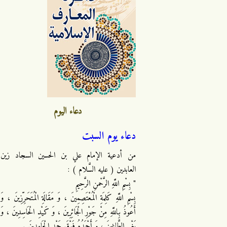
دعاء اليوم
دعاء يوم السبت
من أدعية الإمام علي بن الحسين السجاد زين
العابدين ( عليه السَّلام ) :
" بِسْمِ اللَّهِ الرَّحْمنِ الرَّحِيمِ
بِسْمِ اللَّهِ كَلِمَةِ الْمُعْتَصِمِينَ ، وَ مَقَالَةِ الْمُتَحَرِّزِينَ ، وَ
أَعُوذُ بِاللَّهِ مِنْ جَوْرِ الْجَائِرِينَ ، وَ كَيْدِ الْحَاسِدِينَ ، وَ
بَغْيِ الطَّاغِينَ ، وَ أَحْمَدُهُ فَوْقَ حَمْدِ الْحَامِدِينَ .