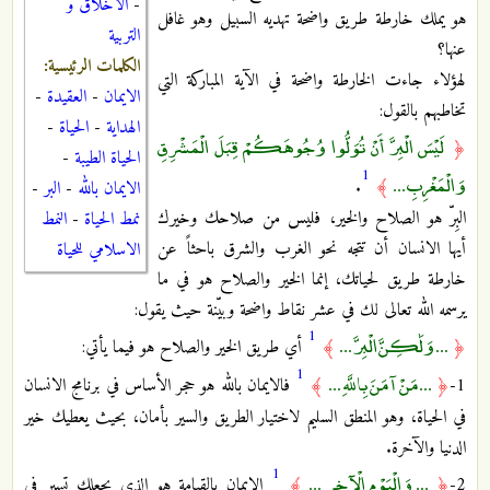
-
الاخلاق و
هو يملك خارطة طريق واضحة تهديه السبيل وهو غافل
التربية
عنها؟
الكلمات الرئيسية:
لهؤلاء جاءت الخارطة واضحة في الآية المباركة التي
الايمان
-
العقيدة
-
تخاطبهم بالقول:
الهداية
-
الحياة
-
لَيْسَ الْبِرَّ أَنْ تُوَلُّوا وُجُوهَكُمْ قِبَلَ الْمَشْرِقِ
﴿
الحياة الطيبة
-
1
وَالْمَغْرِبِ ...
.
﴾
الايمان بالله
-
البر
-
البِرّ هو الصلاح والخير، فليس من صلاحك وخيرك
نمط الحياة
-
النمط
أيها الانسان أن تتجه نحو الغرب والشرق باحثاً عن
الاسلامي للحياة
خارطة طريق لحياتك، إنما الخير والصلاح هو في ما
يرسمه الله تعالى لك في عشر نقاط واضحة وبيّنة حيث يقول:
1
... وَلَٰكِنَّ الْبِرَّ ...
﴿
﴾
أي طريق الخير والصلاح هو فيما يأتي:
1
... مَنْ آمَنَ بِاللَّهِ ...
1-
﴿
﴾
فالايمان بالله هو حجر الأساس في برنامج الانسان
في الحياة، وهو المنطق السليم لاختيار الطريق والسير بأمان، بحيث يعطيك خير
الدنيا والآخرة.
1
... وَالْيَوْمِ الْآخِرِ ...
2-
﴿
﴾
الايمان بالقيامة هو الذي يجعلك تسير في