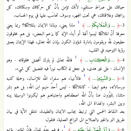
حياتك على صراط مستقيم، لأنك تؤمن بأنَّ كل حركاتك وسكناتك، كل
برامجك وعلاقاتك، هي تحت المجهر، وسوف تحاسَب عليها في يوم الحساب.
1
... وَالْمَلَائِكَةِ ...
3-
﴿
﴾
ماذا يعني، ولماذا الايمان بالملائكة؟ ربما يعني
معرفة أنّ الملائكة ليسوا آلهة أو أبناء الإله كما يزعم البعض، بل هم مخلوقون
مطيعون لله ويقومون بادارة شؤون الكون بإذن الله تعالى، فهذا الإيمان يعمق
رؤية التوحيد في القلب.
1
... وَالْكِتَابِ ...
4-
﴿
﴾
فالله تعالى لم يترك أفضل مخلوقاته - وهو
الإنسان - على غير هدى، بل جعل له الكتاب نوراً فيه تفصيل كل شيء.
1
... وَالنَّبِيِّينَ ...
5-
﴿
﴾
فالأنبياء هم سفراء الله للإنسان، وحملة كتبه
ورسالاته، وهم ايضا - كالملائكة - ليس أحدٌ منهم ابن الله، بل هم بشر
مثلنا، يتميّزون عنا بأنَّ الله اصطفاهم واجتباهم هم ليكونوا الوسيلة بينه
وبين البشر، والهداة الى الله.
بعد النقاط الخمس التي ترتبط بجانب الايمان والعقيدة، تنتقل الآية في بيان
طريق البر والخير والصلاح الى البرامج العملية، فتقول:
1
... وَآتَى الْمَالَ عَلَىٰ حُبِّهِ ...
6-
﴿
﴾
. فرغم حبّه للمال فإنَّ المؤمن يؤتيه