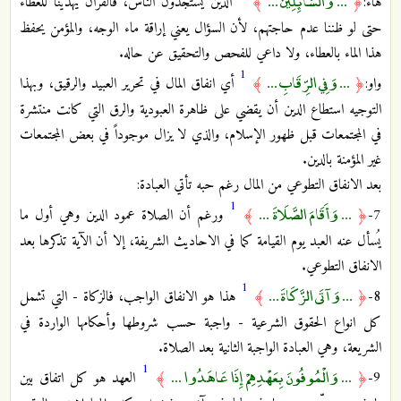
... وَالسَّائِلِينَ ...
هاء:
﴿
﴾
الذين يستجدون الناس، فالقرآن يهدينا للعطاء
حتى لو ظننا عدم حاجتهم، لأن السؤال يعني إراقة ماء الوجه، والمؤمن يحفظ
هذا الماء بالعطاء، ولا داعي للفحص والتحقيق عن حاله.
1
... وَفِي الرِّقَابِ ...
واو:
﴿
﴾
أي انفاق المال في تحرير العبيد والرقيق، وبهذا
التوجيه استطاع الدين أن يقضي على ظاهرة العبودية والرق التي كانت منتشرة
في المجتمعات قبل ظهور الإسلام، والذي لا يزال موجوداً في بعض المجتمعات
غير المؤمنة بالدين.
بعد الانفاق التطوعي من المال رغم حبه تأتي العبادة:
1
... وَأَقَامَ الصَّلَاةَ ...
7-
﴿
﴾
ورغم أن الصلاة عمود الدين وهي أول ما
يُسأل عنه العبد يوم القيامة كما في الاحاديث الشريفة، إلا أن الآية تذكرها بعد
الانفاق التطوعي.
1
... وَآتَى الزَّكَاةَ ...
8-
﴿
﴾
هذا هو الانفاق الواجب، فالزكاة - التي تشمل
كل انواع الحقوق الشرعية - واجبة حسب شروطها وأحكامها الواردة في
الشريعة، وهي العبادة الواجبة الثانية بعد الصلاة.
1
... وَالْمُوفُونَ بِعَهْدِهِمْ إِذَا عَاهَدُوا ...
9-
﴿
﴾
العهد هو كل اتفاق بين