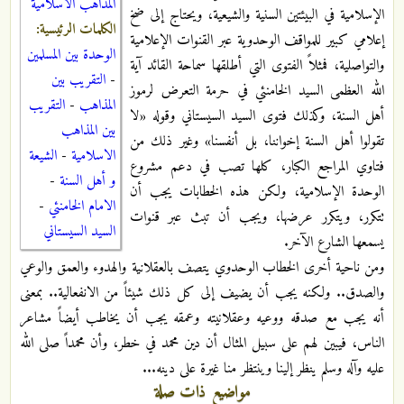
المذاهب الاسلامية
الإسلامية في البيئتين السنية والشيعية، ويحتاج إلى ضخ
الكلمات الرئيسية:
إعلامي كبير للمواقف الوحدوية عبر القنوات الإعلامية
الوحدة بين المسلمين
والتواصلية، فمثلاً الفتوى التي أطلقها سماحة القائد آية
-
التقريب بين
الله العظمى السيد الخامنئي في حرمة التعرض لرموز
المذاهب
-
التقريب
أهل السنة، وكذلك فتوى السيد السيستاني وقوله «لا
بين المذاهب
تقولوا أهل السنة إخواننا، بل أنفسنا» وغير ذلك من
الاسلامية
-
الشيعة
فتاوي المراجع الكبار، كلها تصب في دعم مشروع
و أهل السنة
-
الوحدة الإسلامية، ولكن هذه الخطابات يجب أن
الامام الخامنئي
-
تتكرر، ويتكرر عرضها، ويجب أن تبث عبر قنوات
السيد السيستاني
يسمعها الشارع الآخر.
ومن ناحية أخرى الخطاب الوحدوي يتصف بالعقلانية والهدوء والعمق والوعي
والصدق.. ولكنه يجب أن يضيف إلى كل ذلك شيئاً من الانفعالية.. بمعنى
أنه يجب مع صدقه ووعيه وعقلانيته وعمقه يجب أن يخاطب أيضاً مشاعر
الناس، فيبين لهم على سبيل المثال أن دين محمد في خطر، وأن محمداً صلى الله
عليه وآله وسلم ينظر إلينا وينتظر منا غيرة على دينه...
مواضيع ذات صلة