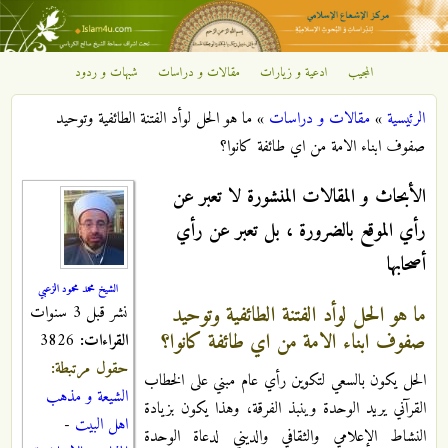
تجاوز إلى المحتوى الرئيسي
المجيب
ادعية و زيارات
مقالات و دراسات
شبهات و ردود
مركز
الرئيسية
»
مقالات و دراسات
»
ما هو الحل لوأد الفتنة الطائفية وتوحيد
الإشعاع
أنت هنا
صفوف ابناء الامة من اي طائفة كانوا؟
الإسلامي
الأبحاث و المقالات المنشورة لا تعبر عن
رأي الموقع بالضرورة ، بل تعبر عن رأي
أصحابها
الشيخ محمد محمود الزعبي
ما هو الحل لوأد الفتنة الطائفية وتوحيد
نشر قبل 3 سنوات
صفوف ابناء الامة من اي طائفة كانوا؟
القراءات:
3826
حقول مرتبطة:
الحل يكون بالسعي لتكوين رأي عام مبني على الخطاب
الشيعة و مذهب
القرآني يريد الوحدة وينبذ الفرقة، وهذا يكون بزيادة
اهل البيت
-
النشاط الإعلامي والثقافي والديني لدعاة الوحدة