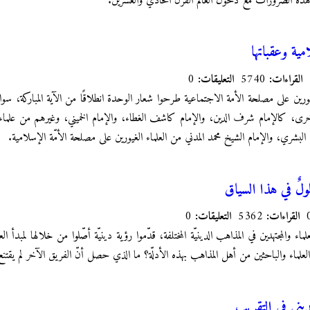
هذه الضرورات مع دخول العالم القرن الحادي والعشرين.
ية وعقباتها
القراءات:
5740
التعليقات:
0
يورين على مصلحة الأمة الاجتماعية طرحوا شعار الوحدة انطلاقًا من الآية المباركة، سوا
أخرى، كالإمام شرف الدين، والإمام كاشف الغطاء، والإمام الخميني، وغيرهم من علماء
البشري، والإمام الشيخ محمد المدني من العلماء الغيورين على مصلحة الأمّة الإسلامية.
لٌ في هذا السياق
القراءات:
5362
التعليقات:
0
علماء والمجتهدين في المذاهب الدينيّة المختلفة، قدّموا رؤية دينيّة أصّلوا من خلالها لمبدأ ا
العلماء والباحثين من أهل المذاهب بهذه الأدلّة؟ ما الذي حصل أنّ الفريق الآخر لم يقتنع 
يني في التقريب