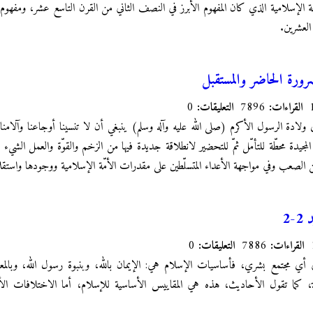
معة الإسلامية الذي كان المفهوم الأبرز في النصف الثاني من القرن التاسع عشر، ومفهو
العشرين.
رورة الحاضر والمستقبل
القراءات:
7896
التعليقات:
0
 ولادة الرسول الأكرم (صلى الله عليه وآله وسلم) ينبغي أن لا تنسينا أوجاعنا وآلامن
جيدة محطّة للتأمّل ثمّ للتحضير لانطلاقة جديدة فيها من الزخم والقوّة والعمل الشيء
 الصعب وفي مواجهة الأعداء المتسلّطين على مقدرات الأمّة الإسلامية ووجودها واستقلا
-2
القراءات:
7886
التعليقات:
0
ي مجتمع بشري، فأساسيات الإسلام هي: الإيمان بالله، وبنبوة رسول الله، وبالمعاد
قبلة، كما تقول الأحاديث، هذه هي المقاييس الأساسية للإسلام، أما الاختلافات 