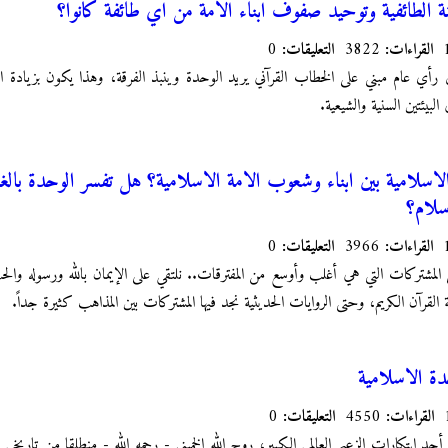
تنة الطائفية وتوحيد صفوف ابناء الامة من اي طائفة كانوا؟
القراءات:
3822
التعليقات:
0
رأي عام مبني على الخطاب القرآني يريد الوحدة وينبذ الفرقة، وهذا يكون بزيادة الن
لبيئتين السنية والشيعية.
لاسلامية بين ابناء وشعوب الامة الاسلامية؟ هل تفسر الوحدة بالغ
سلام؟
القراءات:
3966
التعليقات:
0
 المشتركات التي هي أغلب وأوسع من المفترقات.. نلتقي على الإيمان بالله ورسوله والح
القرآن الكريم، وحتى الروايات الحديثية نجد فيها المشتركات بين المذاهب كثيرة جداً.
دة الاسلامية
القراءات:
4550
التعليقات:
0
حد ابتكارات الزعيم العالمي الكبير، روح الله الخميني - رحمه الله - منطلقا من تاريخي 