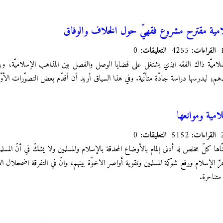
امية مقترح مشروع فقهيّ حول الخلاف والوفاق
القراءات:
4255
التعليقات:
0
لاميّة ذاك الفقه الذي يشتغل على قضايا الوصل والفصل بين المذاهب الإسلاميّة، وي
هم؛ ليدرسها دراسة جادّة متأنّية. وفي هذا السياق أريد أن أقدّم بعض التصوّرات الأوّليّ
مية وموانعها
القراءات:
5152
التعليقات:
0
نّاها كلّ مخلص له أدنى إلمام بالأوضاع المحدقة بالإسلام والمسلمين ولا يشكّ في أنّ المسل
ّ الإسلام ورفع شوكة المسلمين وتقوية أواصر الاخوّة بينهم، وانّ في التفرقة اضمحلال ا
متناحرة.