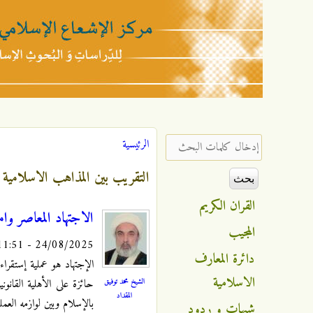
مركز
الإشعاع
‏إدخال كلمات البحث ‏
الرئيسية
أنت هنا
الإسلامي
التقريب بين المذاهب الاسلامية
القران الكريم
الاجتهاد المعاصر وا
المجيب
24/08/2025 - 11:51
دائرة المعارف
الإجتهاد هو عملية إستقراء
الاسلامية
الشيخ محمد توفيق
حائزة على الأهلية القانو
المقداد
بالإسلام وبين لوازمه العم
شبهات و ردود