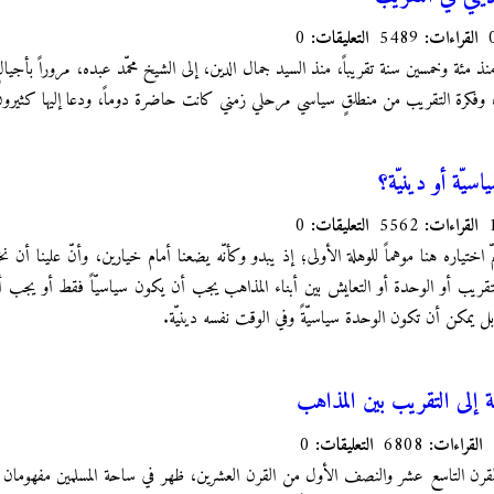
القراءات:
5489
التعليقات:
0
 مئة وخمسين سنة تقريباً، منذ السيد جمال الدين، إلى الشيخ محمّد عبده، مروراً بأجيالٍ 
، وفكرة التقريب من منطلقٍ سياسي مرحلي زمني كانت حاضرة دوماً، ودعا إليها كثيرون ون
سيّة أو دينيّة؟
القراءات:
5562
التعليقات:
0
 اختياره هنا موهماً للوهلة الأولى؛ إذ يبدو وكأنّه يضعنا أمام خيارين، وأنّ علينا أن نخت
التقريب أو الوحدة أو التعايش بين أبناء المذاهب يجب أن يكون سياسيّاً فقط أو يجب
بل يمكن أن تكون الوحدة سياسيّةً وفي الوقت نفسه دينيّة.
 إلى التقريب بين المذاهب
القراءات:
6808
التعليقات:
0
لقرن التاسع عشر والنصف الأول من القرن العشرين، ظهر في ساحة المسلمين مفهومان أ