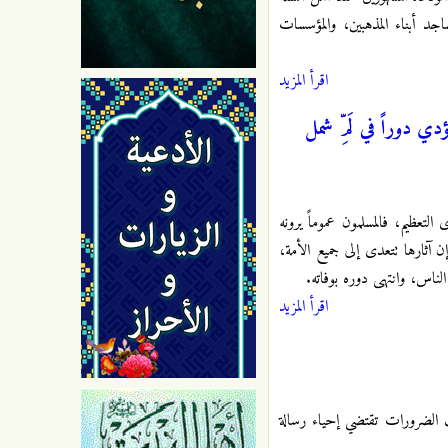
عد مساجد أبناء المذهبين، والمؤسسات
اقرأ المزيد
 دوراً في لَمِّ شمل
تعظيم، فالمسلمون عموماً يرونه
 آثارها تتعدى إلى جميع الأمة،
 الناس، وانتهى دوره بوفاته.
اقرأ المزيد
بين المذاهب الإسلامية في القاهرة (١٣٦٨ هـ / ١٩٤٧م)، ما زالت الضرورات تقتضي إحياء رسالة