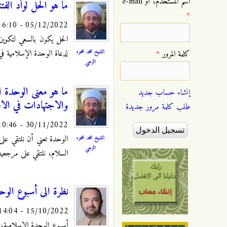
‏اسم المستخدم، أو e-mail
ما هو الحل لوأد الف
*
05/12/2022 - 16:10
الحل يكون بالسعي لتكوين 
الشيخ محمد محمود
لدعاة الوحدة الإسلامية في ا
‏كلمة المرور ‏
*
الزعبي
ما هو معنى الوحدة ا
إنشاء حساب جديد
والاجتهادات في الا
طلب كلمة مرور جديدة
30/11/2022 - 10:46
الوحدة تعني أن نلتقي على
الشيخ محمد محمود
الزعبي
السلام، نلتقي على مرجعية 
نظرة الی أسبوع الوح
15/10/2022 - 14:04
أسبوع الوحدة الإسلامية، أ