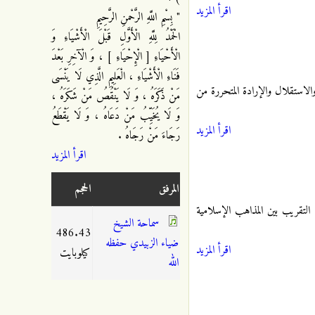
اقرأ المزيد
" بِسْمِ اللَّهِ الرَّحْمنِ الرَّحِيمِ
الْحَمْدُ لِلَّهِ الْأَوَّلِ قَبْلَ الْأَشْيَاءِ وَ
الْأَحْيَاءِ [ الْإِحْيَاءِ ] ، وَ الْآخِرِ بَعْدَ
فَنَاءِ الْأَشْيَاءِ ، الْعَلِيمِ الَّذِي لَا يَنْسَى
والاستقلال والإرادة المتحررة من
مَنْ ذَكَرَهُ ، وَ لَا يَنْقُصُ مَنْ شَكَرَهُ ،
وَ لَا يُخَيِّبُ مَنْ دَعَاهُ ، وَ لَا يَقْطَعُ
اقرأ المزيد
رَجَاءَ مَنْ رَجَاهُ .
اقرأ المزيد
المرفق
الحجم
التقريب بين المذاهب الإسلامية
سماحة الشيخ
486.43
ضياء الزبيدي حفظه
اقرأ المزيد
كيلوبايت
الله