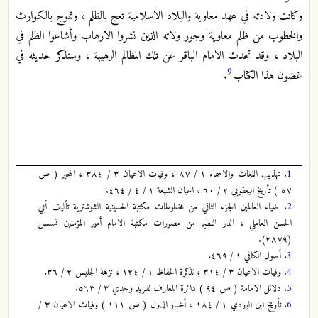
وكانت ولادته في عهد معاوية والبلاد الاسلامية تعج بالظلم ، وتموج بالكوارث
والخطوب من ظلم معاوية وجور ولاته الذين نشروا الارهاب وأشاعوا الظلم في
البلاد ، وقد تحدث الامام الباقر عن تلك المظالم الرهيبة ، وسنذكر حديثه في
9
غضون هذا الكتاب
.
1.
تهذيب اللغات والاسماء ١ / ٨٧ ، وفيات الاعيان ٣ / ٣٨٤ ، المحبر ( ص
٥٧ ) تأريخ اليعقوبي ٢ / ٦٠ ، اعيان الشيعة ١ / ٤ / ٤٦٤.
2.
ضياء العالمين الجزء الثاني من مخطوطات مكتبة الحسينية الشوشترية تأليف أبي
الحسن العاملي ، الدر النظيم من مصورات مكتبة الامام أمير المؤمنين تسلسل
(٢٨٧٩).
3.
أصول الكافي ١ / ٤٦٩.
4.
وفيات الاعيان ٣ / ٣١٤ ، تذكرة الحفاظ ١ / ١٢٤ ، نزهة الجليس ٢ / ٣٦.
5.
دلائل الامامة ( ص ٩٤ ) دائرة المعارف لفريد وجدي ٣ / ٥٦٣.
6.
تأريخ ابن الوردي ١ / ١٨٤ ، أخبار الدول ( ص ١١١ ) وفيات الاعيان ٣ /