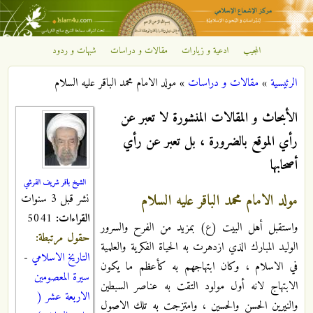
تجاوز إلى المحتوى الرئيسي
المجيب
ادعية و زيارات
مقالات و دراسات
شبهات و ردود
مركز
الرئيسية
»
مقالات و دراسات
»
مولد الامام محمد الباقر عليه السلام
الإشعاع
أنت هنا
الأبحاث و المقالات المنشورة لا تعبر عن
الإسلامي
رأي الموقع بالضرورة ، بل تعبر عن رأي
أصحابها
الشيخ باقر شريف القرشي
مولد الامام محمد الباقر عليه السلام
نشر قبل 3 سنوات
القراءات:
5041
واستقبل أهل البيت (ع) بمزيد من الفرح والسرور
حقول مرتبطة:
الوليد المبارك الذي ازدهرت به الحياة الفكرية والعلمية
التاريخ الاسلامي
-
في الاسلام ، وكان ابتهاجهم به كأعظم ما يكون
سيرة المعصومين
الابتهاج لانه أول مولود التقت به عناصر السبطين
الاربعة عشر (
والنيرين الحسن والحسين ، وامتزجت به تلك الاصول