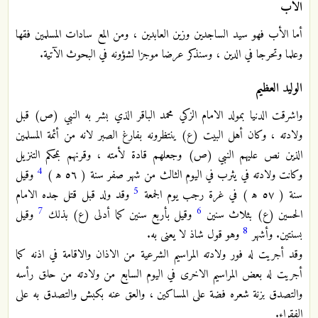
الاب
أما الأب فهو سيد الساجدين وزين العابدين ، ومن المع سادات المسلمين فقها
وعلما وتحرجا في الدين ، وسنذكر عرضا موجزا لشؤونه في البحوث الآتية.
الوليد العظيم
واشرقت الدنيا بمولد الامام الزكي محمد الباقر الذي بشر به النبي (ص) قبل
ولادته ، وكان أهل البيت (ع) ينتظرونه بفارغ الصبر لانه من أئمة المسلمين
الذين نص عليهم النبي (ص) وجعلهم قادة لأمته ، وقرنهم بمحكم التنزيل
4
وكانت ولادته في يثرب في اليوم الثالث من شهر صفر سنة ( ٥٦ ه‍ )
وقيل
5
سنة ( ٥٧ ه‍ ) في غرة رجب يوم الجمعة
وقد ولد قبل قتل جده الامام
7
6
الحسين (ع) بثلاث سنين
وقيل بأربع سنين كما أدلى (ع) بذلك
وقيل
8
بسنتين. وأشهر
وهو قول شاذ لا يعنى به.
وقد أجريت له فور ولادته المراسيم الشرعية من الاذان والاقامة في اذنه كما
أجريت له بعض المراسيم الاخرى في اليوم السابع من ولادته من حلق رأسه
والتصدق بزنة شعره فضة على المساكين ، والعق عنه بكبش والتصدق به على
الفقراء.