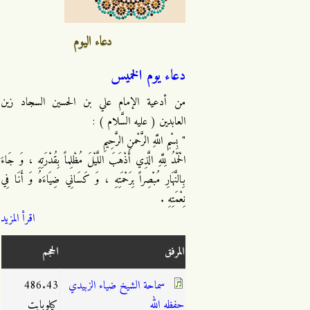
دعاء اليوم
دعاء يوم الخميس
من أدعية الإمام علي بن الحسين السجاد زين
العابدين ( عليه السَّلام ) :
" بِسْمِ اللَّهِ الرَّحْمنِ الرَّحِيمِ
الْحَمْدُ لِلَّهِ الَّذِي أَذْهَبَ اللَّيْلَ مُظْلِماً بِقُدْرَتِهِ ، وَ جَاءَ
بِالنَّهَارِ مُبْصِراً بِرَحْمَتِهِ ، وَ كَسَانِي ضِيَاءَهُ وَ أَنَا فِي
نِعْمَتِهِ .
اقرأ المزيد
المرفق
الحجم
سماحة الشيخ ضياء الزبيدي
486.43
حفظه الله
كيلوبايت