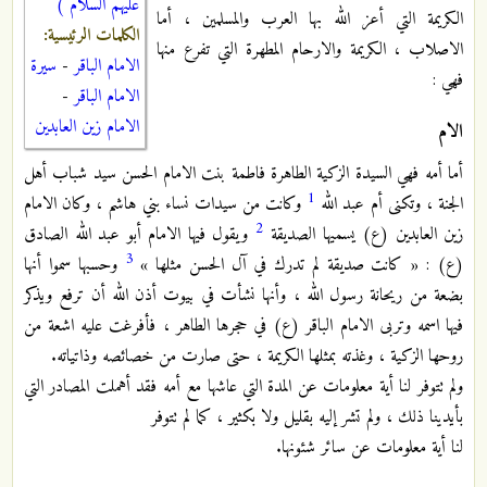
عليهم السلام )
الكريمة التي أعز الله بها العرب والمسلمين ، أما
الكلمات الرئيسية:
الاصلاب ، الكريمة والارحام المطهرة التي تفرع منها
الامام الباقر
-
سيرة
فهي :
الامام الباقر
-
الامام زين العابدين
الام
أما أمه فهي السيدة الزكية الطاهرة فاطمة بنت الامام الحسن سيد شباب أهل
1
الجنة ، وتكنى أم عبد الله
وكانت من سيدات نساء بني هاشم ، وكان الامام
2
زين العابدين (ع) يسميها الصديقة
ويقول فيها الامام أبو عبد الله الصادق
3
(ع) : « كانت صديقة لم تدرك في آل الحسن مثلها »
وحسبها سموا أنها
بضعة من ريحانة رسول الله ، وأنها نشأت في بيوت أذن الله أن ترفع ويذكر
فيها اسمه وتربى الامام الباقر (ع) في حجرها الطاهر ، فأفرغت عليه اشعة من
روحها الزكية ، وغذته بمثلها الكريمة ، حتى صارت من خصائصه وذاتياته.
ولم تتوفر لنا أية معلومات عن المدة التي عاشها مع أمه فقد أهملت المصادر التي
بأيدينا ذلك ، ولم تشر إليه بقليل ولا بكثير ، كما لم تتوفر
لنا أية معلومات عن سائر شئونها.