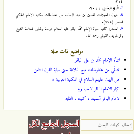
٣١٤.
7.
تأريخ اليعقوبي ٢ / ٦٠.
8.
عيون المعجزات للحسين بن عبد الوهاب من مخطوطات مكتبة الامام الحكيم
تسلسل (٩٧٥).
9.
المصدر: كتاب حياة الإمام محمّد الباقر عليه السلام دراسة وتحليل للعلامة الشيخ
باقر شريف القرشي رحمه الله.
مواضيع ذات صلة
نشأة الإمام محمّد بن علي الباقر
المتبقّي من مخطوطات نهج البلاغة حتى نهاية القرن الثامن
اهل البيت عليهم السلام في المكتبة العربية ٤
اكبار الامام الباقر لاخيه زيد
الامام الباقر تسميته ، كنيته ، القابه
‏إدخال كلمات البحث ‏