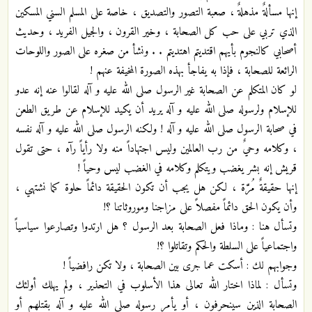
إنها مسألةٌ مذهلةٌ ، صعبة التصور والتصديق ، خاصة على المسلم السني المسكين
الذي تربي على حب كل الصحابة ، وخير القرون ، والجيل الفريد ، وحديث
أصحابي كالنجوم بأيهم اقتديتم اهتديتم . . ونشأ من صغره على الصور واللوحات
الرائعة للصحابة ، فإذا به يفاجأ بهذه الصورة المخيفة عنهم !
لو كان المتكلم عن الصحابة غير الرسول صلى الله عليه و آله لقالوا عنه إنه عدو
للإسلام ولرسوله صلى الله عليه و آله يريد أن يكيد للإسلام عن طريق الطعن
في صحابة الرسول صلى الله عليه و آله ! ولكنه الرسول صلى الله عليه و آله نفسه
، وكلامه وحيٌ من رب العالمين وليس اجتهاداً منه ولا رأياً رآه ، حتى تقول
قريش إنه بشر يغضب ويتكلم وكلامه في الغضب ليس وحياً !
إنها حقيقةٌ مُرَّة ، لكن هل يجب أن تكون الحقيقة دائماً حلوة كما نشتهي ،
وأن يكون الحق دائماً مفصلاً على مزاجنا وموروثاتنا ؟!
وتسأل هنا : وماذا فعل الصحابة بعد الرسول ؟ هل ارتدوا وتصارعوا سياسياً
واجتماعياً على السلطة والحكم وتقاتلوا ؟!
وجوابهم لك : أسكت عما جرى بين الصحابة ، ولا تكن رافضياً !
وتسأل : لماذا اختار الله تعالى هذا الأسلوب في التحذير ، ولم يهلك أولئك
الصحابة الذين سينحرفون ، أو يأمر رسوله صلى الله عليه و آله بقتلهم أو