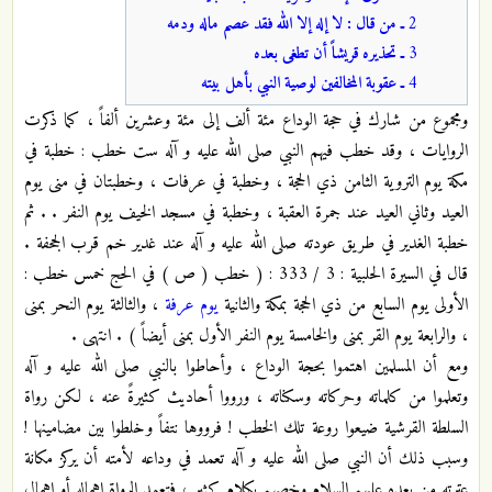
2
ـ من قال : لا إله إلا الله فقد عصم ماله ودمه
3
ـ تحذيره قريشاً أن تطغى بعده
4
ـ عقوبة المخالفين لوصية النبي بأهل بيته
ومجموع من شارك في حجة الوداع مئة ألف إلى مئة وعشرين ألفاً ، كما ذكرت
الروايات ، وقد خطب فيهم النبي صلى الله عليه و آله ست خطب : خطبة في
مكة يوم التروية الثامن ذي الحجة ، وخطبة في عرفات ، وخطبتان في منى يوم
العيد وثاني العيد عند جمرة العقبة ، وخطبة في مسجد الخيف يوم النفر . . ثم
خطبة الغدير في طريق عودته صلى الله عليه و آله عند غدير خم قرب الجحفة .
قال في السيرة الحلبية : 3 / 333 : ( خطب ( ص ) في الحج خمس خطب :
الأولى يوم السابع من ذي الحجة بمكة والثانية
يوم عرفة
، والثالثة يوم النحر بمنى
، والرابعة يوم القر بمنى والخامسة يوم النفر الأول بمنى أيضاً ) . انتهى .
ومع أن المسلمين اهتموا بحجة الوداع ، وأحاطوا بالنبي صلى الله عليه و آله
وتعلموا من كلماته وحركاته وسكناته ، ورووا أحاديث كثيرةً عنه ، لكن رواة
السلطة القرشية ضيعوا روعة تلك الخطب ! فرووها نتفاً وخلطوا بين مضامينها !
وسبب ذلك أن النبي صلى الله عليه و آله تعمد في وداعه لأمته أن يركز مكانة
عترته من بعده عليهم السلام وخصهم بكلام كثير ، فتعمد الرواة إهماله أو إهمال