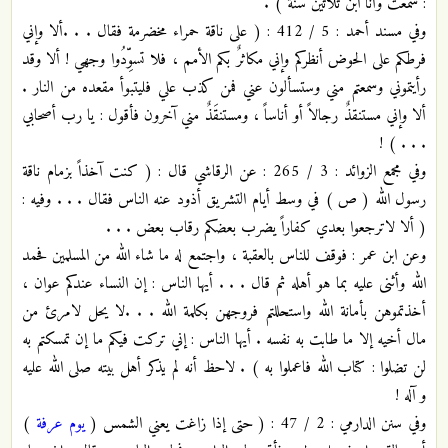
: سمعت وأنا ابن ثلاثين سنة ) .
وفي مسند أحمد : 5 / 412 : ( على ناقة حمراء مخضرمة فقال . . .ألا وإني
فرطكم على الحوض أنظركم وإني مكاثرٌ بكم الأمم ، فلا تسوِّدُوا وجهي ! ألا وقد
رأيتموني وسمعتم مني وستسألون عني فمن كذب علي فليتبوأ مقعده من النار .
ألا وإني مستنقذٌ رجالاً أو أناساً ، ومستنقَذٌ مني آخرون فأقول : يا رب أصحابي
. . . ) !
وفي مجمع الزوائد : 3 / 265 : عن الرقاشي قال : ( كنت آخذاً بزمام ناقة
رسول الله ( ص ) في وسط أيام التشريق أذود عنه الناس فقال . . . وفيه :
( ألا لاترجعوا بعدي كفاراً يضرب بعضكم رقاب بعض . . .
وعن ابن عمر : فوقف للناس بالعقبة ، واجتمع له ما شاء الله من المسلمين فحمد
الله وأثنى عليه بما هو أهله ثم قال . . . أيها الناس : إن النساء عندكم عوان ،
أخذتموهن بأمانة الله واستحللتم فروجهن بكلمة الله . . .لا يحل لامرئ من
مال أخيه إلا ما طابت به نفسه . أيها الناس : إني تركت فيكم ما إن تمسكتم به
لن تضلوا : كتاب الله فاعملوا به ) . لاحظ أنه لم يذكر أهل بيته صلى الله عليه
و آله !
وفي سنن الدارمي : 2 / 47 : ( حتى إذا زاغت يعني الشمس (
يوم عرفة
)