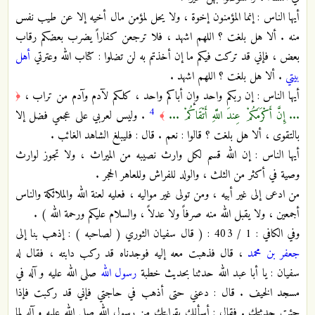
أيها الناس : إنما المؤمنون إخوة ، ولا يحل لمؤمن مال أخيه إلا عن طيب نفس
منه . ألا هل بلغت ؟ اللهم اشهد ، فلا ترجعن كفاراً يضرب بعضكم رقاب
بعض ، فإني قد تركت فيكم ما إن أخذتم به لن تضلوا : كتاب الله وعترتي
أهل
بيتي
. ألا هل بلغت ؟ اللهم اشهد .
أيها الناس : إن ربكم واحد وإن أباكم واحد ، كلكم لآدم وآدم من تراب ،
﴿
4
... إِنَّ أَكْرَمَكُمْ عِندَ اللَّهِ أَتْقَاكُمْ ...
. وليس لعربي على عجمي فضل إلا
﴾
بالتقوى ، ألا هل بلغت ؟ قالوا : نعم . قال : فليبلغ الشاهد الغائب .
أيها الناس : إن الله قسم لكل وارث نصيبه من الميراث ، ولا تجوز لوارث
وصية في أكثر من الثلث ، والولد للفراش وللعاهر الحجر .
من ادعى إلى غير أبيه ، ومن تولى غير مواليه ، فعليه لعنة الله والملائكة والناس
أجمعين ، ولا يقبل الله منه صرفاً ولا عدلاً ، والسلام عليكم ورحمة الله ) .
وفي الكافي : 1 / 403 : ( قال سفيان الثوري ( لصاحبه ) : إذهب بنا إلى
جعفر بن محمد
، قال فذهبت معه إليه فوجدناه قد ركب دابته ، فقال له
سفيان : يا أبا عبد الله حدثنا بحديث خطبة
رسول الله
صلى الله عليه و آله في
مسجد الخيف . قال : دعني حتى أذهب في حاجتي فإني قد ركبت فإذا
جئت حدثتك . فقال : أسألك بقرابتك من رسول الله صلى الله عليه و آله لما