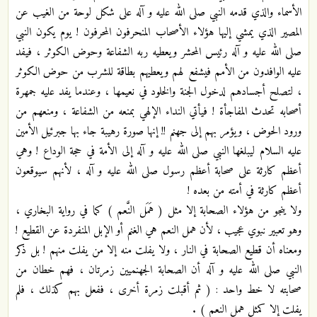
الأسماء والذي قدمه النبي صلى الله عليه و آله على شكل لوحة من الغيب عن
المصير الذي يمشي إليها هؤلاء الأصحاب المنحرفون المحرفون ! يوم يكون النبي
صلى الله عليه و آله رئيس المحشر ويعطيه ربه الشفاعة وحوض الكوثر ، فيفد
عليه الوافدون من الأمم فيشفع لهم ويعطيهم بطاقة للشرب من حوض الكوثر
، لتصلح أجسادهم لدخول الجنة والخلود في نعيمها ، وعندما يفد عليه جمهرة
أصحابه تحدث المفاجأة ! فيأتي النداء الإلهي بمنعه من الشفاعة ، ومنعهم من
ورود الحوض ، ويؤمر بهم إلى جهنم !! إنها صورة رهيبة جاء بها جبرئيل الأمين
عليه السلام ليبلغها النبي صلى الله عليه و آله إلى الأمة في حجة الوداع ! وهي
أعظم كارثة على صحابة أعظم رسول صلى الله عليه و آله ، لأنهم سيوقعون
أعظم كارثة في أمته من بعده !
ولا ينجو من هؤلاء الصحابة إلا مثل ( هَمَل النَّعم ) كما في رواية البخاري ،
وهو تعبير نبوي عجيب ، لأن همل النعم هي الغنم أو الإبل المنفردة عن القطيع !
ومعناه أن قطيع الصحابة في النار ، ولا يفلت منه إلا من يفلت منهم ! بل ذكر
النبي صلى الله عليه و آله أن الصحابة الجهنميين زمرتان ، فهم خطان من
صحابته لا خط واحد : ( ثم أقبلت زمرة أخرى ، ففعل بهم كذلك ، فلم
يفلت إلا كمثل همل النعم ) .