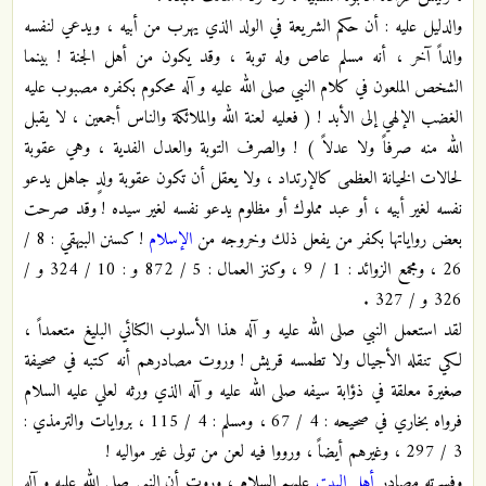
والدليل عليه : أن حكم الشريعة في الولد الذي يهرب من أبيه ، ويدعي لنفسه
والداً آخر ، أنه مسلم عاص وله توبة ، وقد يكون من أهل الجنة ! بينما
الشخص الملعون في كلام النبي صلى الله عليه و آله محكوم بكفره مصبوب عليه
الغضب الإلهي إلى الأبد ! ( فعليه لعنة الله والملائكة والناس أجمعين ، لا يقبل
الله منه صرفاً ولا عدلاً ) ! والصرف التوبة والعدل الفدية ، وهي عقوبة
لحالات الخيانة العظمى كالإرتداد ، ولا يعقل أن تكون عقوبة ولدٍ جاهل يدعو
نفسه لغير أبيه ، أو عبد مملوك أو مظلوم يدعو نفسه لغير سيده ! وقد صرحت
بعض رواياتها بكفر من يفعل ذلك وخروجه من
الإسلام
! كسنن البيهقي : 8 /
26 ، ومجمع الزوائد : 1 / 9 ، وكنز العمال : 5 / 872 و : 10 / 324 و /
326 و / 327 .
لقد استعمل النبي صلى الله عليه و آله هذا الأسلوب الكنائي البليغ متعمداً ،
لكي تنقله الأجيال ولا تطمسه قريش ! وروت مصادرهم أنه كتبه في صحيفة
صغيرة معلقة في ذؤابة سيفه صلى الله عليه و آله الذي ورثه لعلي عليه السلام
فرواه بخاري في صحيحه : 4 / 67 ، ومسلم : 4 / 115 ، بروايات والترمذي :
3 / 297 ، وغيرهم أيضاً ، ورووا فيه لعن من تولى غير مواليه !
وفسرته مصادر
أهل البيت
عليهم السلام ، وروت أن النبي صلى الله عليه و آله