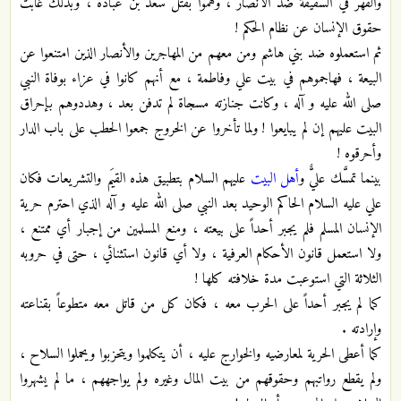
والقهر في السقيفة ضد الأنصار ، وهموا بقتل سعد بن عبادة ، وبذلك غابت
حقوق الإنسان عن نظام الحكم !
ثم استعملوه ضد بني هاشم ومن معهم من المهاجرين والأنصار الذين امتنعوا عن
البيعة ، فهاجموهم في بيت علي وفاطمة ، مع أنهم كانوا في عزاء بوفاة النبي
صلى الله عليه و آله ، وكانت جنازته مسجاة لم تدفن بعد ، وهددوهم بإحراق
البيت عليهم إن لم يبايعوا ! ولما تأخروا عن الخروج جمعوا الحطب على باب الدار
وأحرقوه !
بينما تمسَّك عليٌّ و
أهل البيت
عليهم السلام بتطبيق هذه القيَم والتشريعات فكان
علي عليه السلام الحاكم الوحيد بعد النبي صلى الله عليه و آله الذي احترم حرية
الإنسان المسلم فلم يجبر أحداً على بيعته ، ومنع المسلمين من إجبار أي ممتنع ،
ولا استعمل قانون الأحكام العرفية ، ولا أي قانون استثنائي ، حتى في حروبه
الثلاثة التي استوعبت مدة خلافته كلها !
كما لم يجبر أحداً على الحرب معه ، فكان كل من قاتل معه متطوعاً بقناعته
وإرادته .
كما أعطى الحرية لمعارضيه والخوارج عليه ، أن يتكلموا ويتحزبوا ويحملوا السلاح ،
ولم يقطع رواتبهم وحقوقهم من بيت المال وغيره ولم يواجههم ، ما لم يشهروا