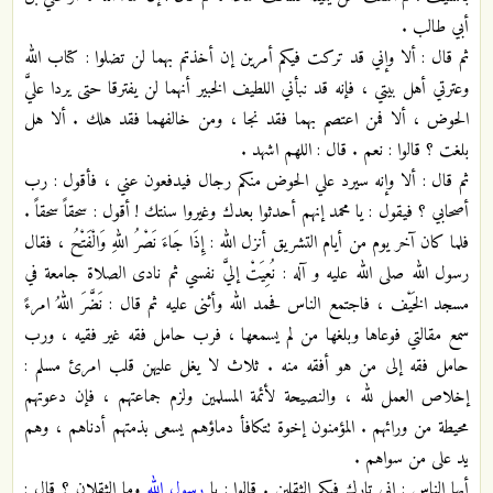
أبي طالب .
ثم قال : ألا وإني قد تركت فيكم أمرين إن أخذتم بهما لن تضلوا : كتاب الله
وعترتي أهل بيتي ، فإنه قد نبأني اللطيف الخبير أنهما لن يفترقا حتى يردا عليَّ
الحوض ، ألا فمن اعتصم بهما فقد نجا ، ومن خالفهما فقد هلك . ألا هل
بلغت ؟ قالوا : نعم . قال : اللهم اشهد .
ثم قال : ألا وإنه سيرد علي الحوض منكم رجال فيدفعون عني ، فأقول : رب
أصحابي ؟ فيقول : يا محمد إنهم أحدثوا بعدك وغيروا سنتك ! أقول : سحقاً سحقاً .
فلما كان آخر يوم من أيام التشريق أنزل الله : إِذَا جَاءَ نَصْرُ اللهِ وَالْفَتْحُ ، فقال
رسول الله صلى الله عليه و آله : نُعِيَتْ إليَّ نفسي ثم نادى الصلاة جامعة في
مسجد الخَيْف ، فاجتمع الناس فحمد الله وأثنى عليه ثم قال : نَضَّرَ اللهُ امرءً
سمع مقالتي فوعاها وبلغها من لم يسمعها ، فرب حامل فقه غير فقيه ، ورب
حامل فقه إلى من هو أفقه منه . ثلاث لا يغل عليهن قلب امرئ مسلم :
إخلاص العمل لله ، والنصيحة لأئمة المسلمين ولزم جماعتهم ، فإن دعوتهم
محيطة من ورائهم . المؤمنون إخوة تتكافأ دماؤهم يسعى بذمتهم أدناهم ، وهم
يد على من سواهم .
أيها الناس : إني تارك فيكم الثقلين . قالوا : يا
رسول الله
وما الثقلان ؟ قال :