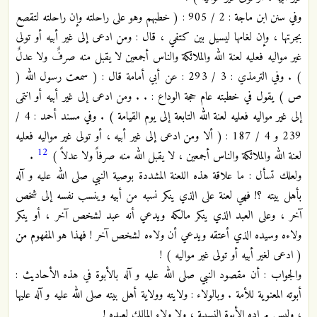
وفي سنن ابن ماجة : 2 / 905 : ( خطبهم وهو على راحلته وإن راحلته لتقصع
بجرتها ، وإن لغامها ليسيل بين كتفي ، قال : ومن ادعى إلى غير أبيه أو تولى
غير مواليه فعليه لعنة الله والملائكة والناس أجمعين لا يقبل منه صرفٌ ولا عدلٌ
) . وفي الترمذي : 3 / 293 : عن أبي أمامة قال : ( سمعت رسول الله (
ص ) يقول في خطبته عام حجة الوداع : . . ومن ادعى إلى غير أبيه أو انتمى
إلى غير مواليه فعليه لعنة الله التابعة إلى يوم القيامة ) . وفي مسند أحمد : 4 /
239 و 4 / 187 : ( ألا ومن ادعى إلى غير أبيه ، أو تولى غير مواليه فعليه
12
لعنة الله والملائكة والناس أجمعين ، لا يقبل الله منه صرفاً ولا عدلاً )
.
ولعلك تسأل : ما علاقة هذه اللعنة المشددة بوصية النبي صلى الله عليه و آله
بأهل بيته ؟! فهي لعنة على الذي ينكر نسبه من أبيه وينسب نفسه إلى شخص
آخر ، وعلى العبد الذي ينكر مالكه ويدعي أنه عبد لشخص آخر ، أو ينكر
ولاءه وسيده الذي أعتقه ويدعي أن ولاءه لشخص آخر ! فهذا هو المفهوم من
( ادعى لغير أبيه أو تولى غير مواليه ) !
والجواب : أن مقصود النبي صلى الله عليه و آله بالأبوة في هذه الأحاديث :
أبوته المعنوية للأمة . وبالولاء : ولايته وولاية أهل بيته صلى الله عليه و آله عليها
، وليس مراده الأبوة النسبية ، ولا ولاء المالك لعبده !