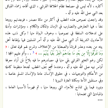
أكثره ، لأنه ليس في مصلحة نظام الخلافة القرشي ، الذي أقامه زعماء القبائل
بعد النبي صلى الله عليه و آله .
وقد راجعت نصوص هذه الخطب في أكثر من مائة مصدر ، فوجدتهم رووها
نتفاً ، فيها التعارض والتضارب في الزمان والمكان والكلام ، ومؤشرات وأدلة
على تدخلات السلطة في نصوصها ، وخوف الرواة منها ! وكل ذنب هذه
الأحاديث الشريفة أن النبي صلى الله عليه و آله أمر المسلمين فيها بإطاعة أهل
بيته من بعده وحذر قريشاً والصحابة من الإختلاف وشرح لهم قوله تعالى :
﴿
3
وَمَا تَفَرَّقُوا إِلَّا مِن بَعْدِ مَا جَاءهُمُ الْعِلْمُ بَغْيًا بَيْنَهُمْ ...
. . وأتم عليهم الحجة !
﴾
لكن رغم التعتيم القرشي بقي منها في مصادرهم ما فيه بلاغٌ لمن أراد معرفة
أوامر نبيه صلى الله عليه و آله . وعندما تَجمع نُتَف الخطب تجدها منظومة كاملة
من الأحكام والتوجيهات ، في حقوق الإنسان عامة والإنسان المسلم خاصة ،
وفي مستقبل الأمة ومكانة العترة النبوية !
ونورد فيما يلي نماذج للأجزاء التي رووها منها ، ثم فهرساً لأسسها العامة ،
والمبادئ التي تضمنتها :
***