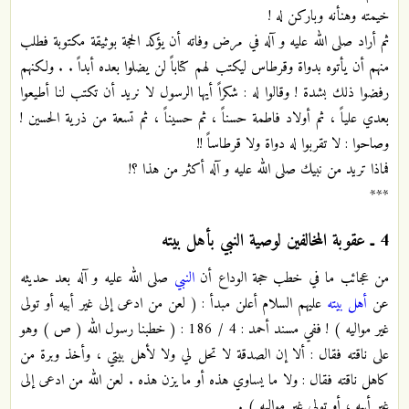
خيمته وهنأنه وباركن له !
ثم أراد صلى الله عليه و آله في مرض وفاته أن يؤكد الحجة بوثيقة مكتوبة فطلب
منهم أن يأتوه بدواة وقرطاس ليكتب لهم كتاباً لن يضلوا بعده أبداً . . ولكنهم
رفضوا ذلك بشدة ! وقالوا له : شكراً أيها الرسول لا نريد أن تكتب لنا أطيعوا
بعدي علياً ، ثم أولاد فاطمة حسناً ، ثم حسيناً ، ثم تسعة من ذرية الحسين !
وصاحوا : لا تقربوا له دواة ولا قرطاساً !!
فماذا تريد من نبيك صلى الله عليه و آله أكثر من هذا ؟!
***
4
ـ عقوبة المخالفين لوصية النبي بأهل بيته
من عجائب ما في خطب حجة الوداع أن
النبي
صلى الله عليه و آله بعد حديثه
عن
أهل بيته
عليهم السلام أعلن مبدأ : ( لعن من ادعى إلى غير أبيه أو تولى
غير مواليه ) ! ففي مسند أحمد : 4 / 186 : ( خطبنا رسول الله ( ص ) وهو
على ناقته فقال : ألا إن الصدقة لا تحل لي ولا لأهل بيتي ، وأخذ وبرة من
كاهل ناقته فقال : ولا ما يساوي هذه أو ما يزن هذه . لعن الله من ادعى إلى
غير أبيه ، أو تولى غير مواليه ) .