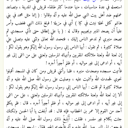
استعمله في عدة مناسبات ، منها عندما كثر طلقاء قريش في المدينة ، وتصاعد
عملهم ضد أهل بيت النبي صلى الله عليه و آله وقالوا : ( إنما مثل محمد في بني
هاشم كمثل نخلة نبتت في كبا ) أي في مزبلة ! فبلغ ذلك النبي فغضب وأمر
علياً أن يصعد المنبر ويجيبهم وقال له : ( يا علي إنطلق حتى تأتي مسجدي ثم
تصعد منبري ثم تدعو الناس إليك ، فتحمد الله تعالى وتثني عليه وتصلي عليَّ
صلاة كثيرة ، ثم تقول : أيها الناس إني رسول رسول الله إليكم وهو يقول لكم :
إن لعنة الله ولعنة ملائكته المقربين وأنبيائه المرسلين ولعنتي على من انتمى إلى غير
أبيه ، أو ادعى إلى غير مواليه ، أو ظلم أجيراً أجره !
فأتيت مسجده وصعدت منبره ، فلما رأتني قريش ومن كان في المسجد أقبلوا
نحوي فحمدت الله وأثنيت عليه ، وصليت على رسول الله صلى الله عليه و آله
صلاة كثيرة ثم قلت : أيها الناس إني رسول رسول الله إليكم وهو يقول لكم :
ألا إن لعنة الله ولعنة ملائكته المقربين وأنبيائه المرسلين ولعنتي ، على من انتمى
إلى غير أبيه ، أو ادعى إلى غير مواليه ، أو ظلم أجيراً أجره . قال : فلم يتكلم
أحد من القوم إلا عمر بن الخطاب فإنه قال : قد أبلغت يا أبا الحسن ولكنك
جئت بكلام غير مفسر ، فقلت : أُبْلِغُ ذلك رسول الله صلى الله عليه و آله
فرجعت إلى النبي صلى الله عليه و آله فأخبرته الخبر فقال : إرجع إلى مسجدي