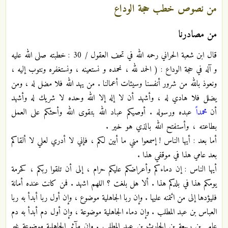
من نصوص خطب حجة الوداع
من مصادرنا
قال ابن شعبة الحراني رحمه الله في تحف العقول / 30 : خطبته صلى الله عليه
و آله في حجة الوداع : ( الحمد لله ، نحمده و نستعينه ، ونستغفره ونتوب إليه ،
ونعوذ بالله من شرور أنفسنا وسيئات أعمالنا . من يهد الله فلا مضل له ، ومن
يضلل فلا هادي له ، وأشهد أن لا إله إلا الله وحده لا شريك له وأشهد
أن
محمداً
عبده ورسوله . أوصيكم عباد الله بتقوى الله وأحثكم على العمل
بطاعته ، وأستفتح الله بالذي هو خير .
أما بعد : أيها الناس ! إسمعوا مني ما أبين لكم ، فإني لا أدري لعلي لا ألقاكم
بعد عامي هذا في موقفي هذا .
أيها الناس : إن دماءكم وأعراضكم عليكم حرام ، إلى أن تلقوا ربكم ، كحرمة
يومكم هذا في بلدكم هذا . ألا هل بلغت ؟ اللهم اشهد . فمن كانت عنده أمانة
فليؤدها إلى من ائتمنه عليها . وإن ربا الجاهلية موضوع ، وإن أول ربا أبدأ به ربا
العباس بن عبد المطلب . وإن دماء الجاهلية موضوعة ، وإن أول دم أبدأ به دم
عامر بن ربيعة بن الحارث بن عبد المطلب . وإن مآثر الجاهلية موضوعة غير