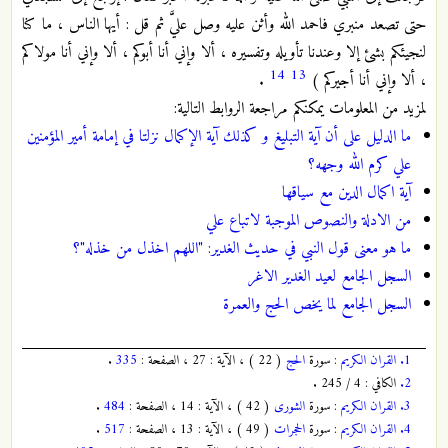
حتى تصعد منبري فاحمد الله وأثن عليه وصل عليَّ ثم قل : أيها الناس ، ما كنا
لنجيئكم بشئ إلا وعندنا تأويله وتفسيره ، ألا وإني أنا أبوكم ، ألا وإني أنا مولاكم
14
13
، ألا وإني أنا أجيركم )
.
لمزيد من المعلومات يمكنكم مراجعة الروابط التالية:
ما الدليل على أن آية التبليغ و كذلك آية الإكمال نزلتا في إمامة أمير المؤمنين
علي كرم الله وجهه؟
آية اكمال الدين مع سياقها
من الادلة والنصوص الموجبة لاتباع علي
ما هو معنى قول النبي في حديث الغدير: "اللهم اخذل من خذله"؟
السجل الجامع لعيد الغدير الاغر
السجل الجامع لما يخص الحج والعمرة
1.
القران الكريم
: سورة
الحج
( 22 ) ، الآية : 27 ، الصفحة :
335
.
2.
الكافي : 4 / 245 .
3.
القران الكريم
: سورة
الشورى
( 42 ) ، الآية : 14 ، الصفحة :
484
.
4.
القران الكريم
: سورة
الحجرات
( 49 ) ، الآية : 13 ، الصفحة :
517
.