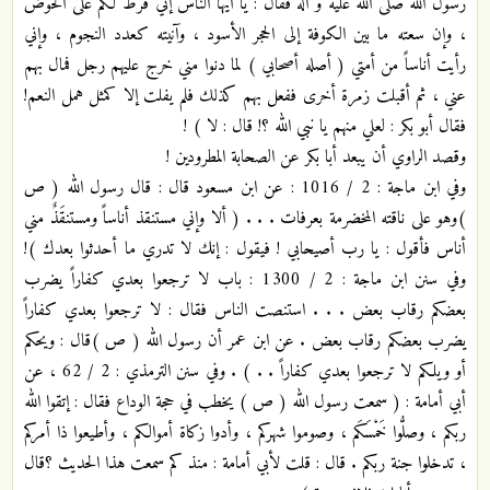
رسول الله صلى الله عليه و آله فقال : يا أيها الناس إني فرط لكم على الحوض
، وإن سعته ما بين الكوفة إلى الحجر الأسود ، وآنيته كعدد النجوم ، وإني
رأيت أناساً من أمتي ( أصله أصحابي ) لما دنوا مني خرج عليهم رجل فمال بهم
عني ، ثم أقبلت زمرة أخرى ففعل بهم كذلك فلم يفلت إلا كمثل همل النعم!
فقال أبو بكر : لعلي منهم يا نبي الله ؟! قال : لا ) !
وقصد الراوي أن يبعد أبا بكر عن الصحابة المطرودين !
وفي ابن ماجة : 2 / 1016 : عن ابن مسعود قال : قال رسول الله ( ص
)وهو على ناقته المخضرمة بعرفات . . . ( ألا وإني مستنقذ أناساً ومستنقَذٌ مني
أناس فأقول : يا رب أصيحابي ! فيقول : إنك لا تدري ما أحدثوا بعدك )!
وفي سنن ابن ماجة : 2 / 1300 : باب لا ترجعوا بعدي كفاراً يضرب
بعضكم رقاب بعض . . . استنصت الناس فقال : لا ترجعوا بعدي كفاراً
يضرب بعضكم رقاب بعض . عن ابن عمر أن رسول الله ( ص )قال : ويحكم
أو ويلكم لا ترجعوا بعدي كفاراً . . ) . وفي سنن الترمذي : 2 / 62 ، عن
أبي أمامة : ( سمعت رسول الله ( ص ) يخطب في حجة الوداع فقال : إتقوا الله
ربكم ، وصلُّوا خَمْسَكَم ، وصوموا شهركم ، وأدوا زكاة أموالكم ، وأطيعوا ذا أمركم
، تدخلوا جنة ربكم . قال : قلت لأبي أمامة : منذ كم سمعت هذا الحديث ؟قال