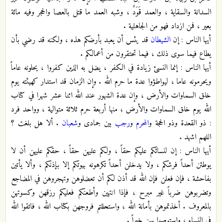
السدانة والسقاية ، والعمد قَوَدٌ ، وشبه العمد ما قتل بالعصا والحجر وفيه مائة
بعير ، فمن ازداد فهو من الجاهلية .
أيها الناس : إن
الشيطان
قد يئس أن يعبد بأرضكم هذه ، ولكنه قد رضي بأن
يطاع فيما سوى ذلك ، فيما تحتقرون من أعمالكم .
أيها الناس : إنما النسئ زيادة في الكفر ، يضل به الذين كفروا ، يحلونه عاماً
ويحرمونه عاما ، ليواطؤوا عدة ما حرم الله . وإن الزمان قد استدار كهيئته يوم
خلق السماوات والأرض ، وإن عدة الشهور عند الله اثنا عشر شهرا في كتاب
الله يوم خلق السماوات والأرض ، منها أربعة حرم ثلاثة متوالية ، وواحد فرد
: ذو القعدة وذو الحجة و
المحرم
و
رجب
بين جمادى و
شعبان
. ألا هل بلغت ؟
اللهم اشهد .
أيها الناس : إن لنسائكم عليكم حقاً ، ولكم عليهن حقاً ، حقكم عليهن أن لا
يوطئن أحداً فرشكم ، ولا يدخلن أحداً تكرهونه بيوتكم إلا بإذنكم ، وألا يأتين
بفاحشة ، فإن فعلن فإن الله قد أذن لكم أن تعضلوهن وتهجروهن في المضاجع
وتضربوهن ضرباً غير مبرح ، فإذا انتهين وأطعنكم فعليكم رزقهن وكسوتهن
بالمعروف . أخذتموهن بأمانة الله ، واستحللتم فروجهن بكتاب الله ، فاتقوا الله
في النساء ، واستوصوا بهن خيراً .