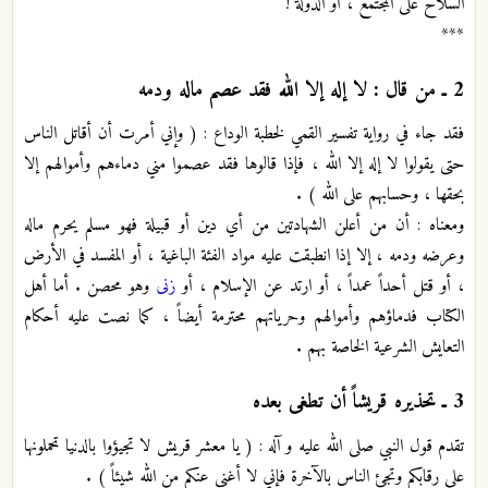
السلاح على المجتمع ، أو الدولة !
***
2
ـ من قال : لا إله إلا الله فقد عصم ماله ودمه
فقد جاء في رواية تفسير القمي لخطبة الوداع : ( وإني أمرت أن أقاتل الناس
حتى يقولوا لا إله إلا الله ، فإذا قالوها فقد عصموا مني دماءهم وأموالهم إلا
بحقها ، وحسابهم على الله ) .
ومعناه : أن من أعلن الشهادتين من أي دين أو قبيلة فهو مسلم يحرم ماله
وعرضه ودمه ، إلا إذا انطبقت عليه مواد الفئة الباغية ، أو المفسد في الأرض
، أو قتل أحداً عمداً ، أو ارتد عن الإسلام ، أو
زنى
وهو محصن . أما أهل
الكتاب فدماؤهم وأموالهم وحرياتهم محترمة أيضاً ، كما نصت عليه أحكام
التعايش الشرعية الخاصة بهم .
3
ـ تحذيره قريشاً أن تطغى بعده
تقدم قول النبي صلى الله عليه و آله : ( يا معشر قريش لا تجيؤوا بالدنيا تحملونها
على رقابكم وتجئ الناس بالآخرة فإني لا أغني عنكم من الله شيئاً ) .