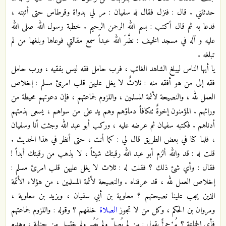
حدثتني . قال : فنزل فقال له سفيان : مر لي بدواة وقرطاس حتى أثبته ،
فدعا به ثم قال أكتب : بسم الله الرحمن الرحيم . خطبة رسول الله صلى الله
عليه و آله في مسجد الخيف : نضَّرَ الله عبداً سمع مقالتي فوعاها وبلغها من لم
تبلغه .
يا أيها الناس ليبلغ الشاهد الغائب ، فرب حامل فقه ليس بفقيه ، ورب حامل
فقه إلى من هو أفقه منه : ثلاثٌ لا يغل عليهن قلب امرئ مسلم : إخلاص
العمل لله ، والنصيحة لأئمة المسلمين ، واللزوم لجماعتهم ، فإن دعوتهم محيطة من
ورائهم . المؤمنون إخوةٌ تتكافأ دماؤهم وهم يد على من سواهم ، يسعى بذمتهم
أدناهم . فكتبه سفيان ثم عرضه عليه ، وركب أبو عبد الله وجئت أنا وسفيان
، فلما كنا في بعض الطريق قال لي : كما أنت ، حتى أنظر في هذا الحديث .
قلت له : قد والله ألزم أبو عبد الله رقبتك شيئاً ، لا يذهب من رقبتك أبداً !
فقال : وأي شئ ذلك ؟ فقلت له : ثلاث لا يغل عليهن قلب امرئ مسلم :
إخلاص العمل لله ، قد عرفناه . والنصيحة لأئمة المسلمين ، من هؤلاء الأئمة
الذين يجب علينا نصيحتهم ؟ معاوية بن أبي سفيان ، ويزيد بن معاوية ،
ومروان بن الحكم ، وكل من لا تجوز
الصلاة
خلفهم ؟ وقوله : واللزوم لجماعتهم
فأي الجماعة ؟ مُرْجِئٌ يقول : من لم يُصلِّ ولم يَصُم ولم يغتسل من جنابة ، وهدم