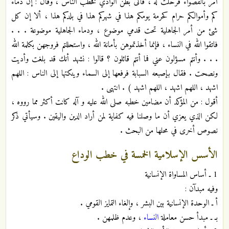
أمر بالقصواء فرحلت له ، فأتى بطن الوادي فخطب الناس ، وقال : إن دماء
كم وأموالكم حرام كحرمة يومكم هذا في شهركم هذا في بلدكم هذا ، ألا إن كل
شئ من أمر الجاهلية تحت قدمي موضوع ، ودماء الجاهلية موضوعة . . .
فاتقوا الله في النساء ، فإنما أخذتموهن بأمانة الله ، واستحللتم فروجهن بكلمة الله
. . . وأنتم مسؤلون عني فما أنتم قائلون ؟ قالوا : نشهد أنك قد بلغت وأديت
ونصحت . فقال بإصبعه السبابة فرفعها إلى السماء وينكتها إلى الناس : اللهم
اشهد ، اللهم اشهد ، اللهم اشهد ) . انتهى .
أقول : من المؤكد أن مضامين خطبه صلى الله عليه و آله كانت أكثر مما رووه ،
لكن الذي يعزي أن ما وصلنا فيه كفاية لمن أراد الدين واليقين . وسيأتي ذكر
نصوص أخرى في محلها من البحث .
الأسس الإسلامية الخمسة في خطب الوداع
1 ـ أساس المساواة الإنسانية
وفيه مبدآن :
أ ـ الوحدة الإنسانية بين البشر ، وإلغاء التمايز القومي .
بـ ـ مبدأ حسن معاملة
النساء
، وعدم ظلمهن .