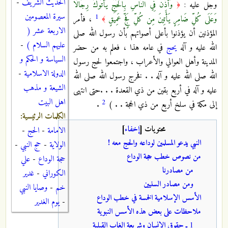
الحديث الشريف
-
وجل عليه :
وَأَذِّن فِي النَّاسِ بِالْحَجِّ يَأْتُوكَ رِجَالًا
﴿
سيرة المعصومين
1
وَعَلَى كُلِّ ضَامِرٍ يَأْتِينَ مِن كُلِّ فَجٍّ عَمِيقٍ
، فأمر
﴾
الاربعة عشر (
المؤذنين أن يؤذنوا بأعلى أصواتهم بأن رسول الله صلى
عليهم السلام )
-
الله عليه و آله
يحج
في عامه هذا ، فعلم به من حضر
السياسة و الحكم و
المدينة وأهل العوالي والأعراب ، واجتمعوا لحج رسول
الدولة الاسلامية
-
الله صلى الله عليه و آله . . فخرج رسول الله صلى الله
الشيعة و مذهب
عليه و آله في أربع بقين من ذي القعدة . . .حتى انتهى
اهل البيت
2
إلى مكة في سلخ أربع من ذي الحجة . . )
.
الكلمات الرئيسية:
محتويات
[
إخفاء
]
الامامة
-
الحج
-
النبي يدعو المسلمين لوداعه والحج معه !
الولاية
-
حج النبي
-
من نصوص خطب حجة الوداع
حجة الوداع
-
علي
من مصادرنا
الكوراني
-
غدير
ومن مصادر السنيين
خم
-
وصايا النبي
الأسس الإسلامية الخمسة في خطب الوداع
-
يوم الغدير
ملاحظات على بعض هذه الأسس النبوية
1
ـ حقوق الإنسان وشريعة الغاب القبلية