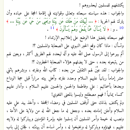
يكشفهم للمسلمين ليحذروهم !
والجواب : هذه سياسته سبحانه وتعالى وقوانينه في إقامة الحجة على عباده وأن
يترك لهم الحرية :
... لِّيَهْلِكَ مَنْ هَلَكَ عَن بَيِّنَةٍ وَيَحْيَى مَنْ حَيَّ عَن بَيِّنَةٍ ...
﴾
﴿
11
10
. و :
لَا يُسْأَلُ عَمَّا يَفْعَلُ وَهُمْ يُسْأَلُونَ
.
﴾
﴿
فهو سبحانه يفضل هذا الوضع على إعلانهم الإرتداد !
وتسأل : ماذا كان وقع الخبر النبوي على الصحابة والمسلمين ؟!
ألم يهرعوا إلى الرسول صلى الله عليه و آله ليحدد لهم الطريق أكثر ، ويعين لهم
من يتبعونه بعده ، حتى لا يضلهم هؤلاء الصحابة الخطرون ؟!
والجواب : لقد عيَّنَ لهم الثقليْن من بعده : كتابَ الله وعترته ، وبشرهم باثني
عشر إماماً ربانياً عليهم السلام وحدد عترته وأهل بيته مراراً قبل حجة الوداع
وبعدها بأسمائهم : علي وفاطمة والحسن والحسين عليهم السلام ، وأدار عليهم
كساء يمانياً ! فهم مصطلح وليسوا بالمعنى اللغوي!
ولم يكتف بذلك حتى أوقف المسلمين في رمضاء الجحفة ، وأخذ بيد علي عليه
السلام وأعلن إمامته بعده ، وجعل له ما جعل الله له من ولاية على الأمة ،
ونصب له خيمة وأمر المسلمين أن يسلموا عليه بإمرة المؤمنين ويباركوا له ولايته
عليهم ، فهنؤوه وباركوا له وبخبخوا له ، وأمر نساءه أن يهنئنه ، فجئن إلى باب