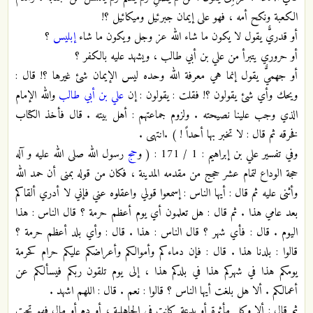
الكعبة ونكح أمه ، فهو على إيمان جبرئيل وميكائيل ؟!
أو قدريٌّ يقول لا يكون ما شاء الله عز وجل ويكون ما شاء
إبليس
؟
أو حروري يتبرأ من علي بن أبي طالب ، ويشهد عليه بالكفر ؟
أو جهميٌّ يقول إنما هي معرفة الله وحده ليس الإيمان شئ غيرها ؟! قال :
ويحك وأي شئ يقولون ؟! فقلت : يقولون : إن
علي بن أبي طالب
والله الإمام
الذي وجب علينا نصيحته . ولزوم جماعتهم : أهل بيته . قال فأخذ الكتاب
فخرقه ثم قال : لا تخبر بها أحداً ! ) .انتهى .
وفي تفسير علي بن إبراهيم : 1 / 171 : ( و
حج
رسول الله صلى الله عليه و آله
حجة الوداع لتمام عشر حجج من مقدمه المدينة ، فكان من قوله بمنى أن حمد الله
وأثنى عليه ثم قال : أيها الناس : إسمعوا قولي واعقلوه عني فإني لا أدري ألقاكم
بعد عامي هذا . ثم قال : هل تعلمون أي يوم أعظم حرمة ؟ قال الناس : هذا
اليوم . قال : فأي شهر ؟ قال الناس : هذا . قال : وأي بلد أعظم حرمة ؟
قالوا : بلدنا هذا . قال : فإن دماءكم وأموالكم وأعراضكم عليكم حرام كحرمة
يومكم هذا في شهركم هذا في بلدكم هذا ، إلى يوم تلقون ربكم فيسألكم عن
أعمالكم . ألا هل بلغت أيها الناس ؟ قالوا : نعم . قال : اللهم اشهد .
ثم قال : ألا وكل مأثرة أو بدعة كانت في الجاهلية ، أو دم أو مال فهو تحت