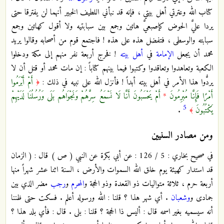
كتاب الله وعترتي أهل بيتي ، فإنه قد نبأني اللطيف الخبير أنهما لن يفترقا حتى
يردا عليَّ الحوض كإصبعيَّ هاتين وجمع بين سبابتيه ولا أقول كهاتين وجمع
سبابته والوسطى ، فتفضل هذه على هذه ! فاجتمع قوم من أصحابه وقالوا يريد
محمد أن يجعل
الإمامة
في
أهل بيته
! فخرج أربعة نفر منهم إلى مكة ودخلوا
الكعبة وتعاهدوا وتعاقدوا وكتبوا فيما بينهم كتاباً : إن مات محمد أو قتل أن لا
يردُّوا هذا الأمر في أهل بيته أبداً ! فأنزل الله على نبيه في ذلك :
أَمْ أَبْرَمُوا
﴿
أَمْرًا فَإِنَّا مُبْرِمُونَ
*
أَمْ يَحْسَبُونَ أَنَّا لَا نَسْمَعُ سِرَّهُمْ وَنَجْوَاهُم بَلَى وَرُسُلُنَا لَدَيْهِمْ
5
يَكْتُبُونَ
.
﴾
ومن مصادر السنيين
في صحيح بخاري : 5 / 126 : عن أبي بكرة عن النبي ( ص ) قال : ( الزمان
قد استدار كهيئة يوم خلق الله السموات والأرض ، السنة اثنا عشر شهراً منها
أربعة حرم ، ثلاثة متواليات ذو القعدة وذو الحجة و
المحرم
و
رجب
مضر الذي بين
جمادى و
وشعبان
. أي شهر هذا ؟ قلنا : الله ورسوله أعلم . فسكت حتى ظننا
أنه سيسميه بغير اسمه قال : أليس ذا الحجة ؟ قلنا : بلى . قال : فأي بلد هذا ؟