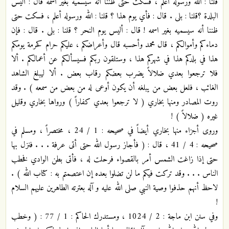
قلنا : الله ورسوله أعلم ، فسكت حتى ظننا أنه سيسميه بغير اسمه قال : أليس
البلدة ؟قلنا : بلى . قال : فأي يوم هذا ؟ قلنا : الله ورسوله أعلم ، فسكت حتى
ظننا أنه سيسميه بغير اسمه ! قال : أليس يوم النحر ؟ قلنا : بلى . قال : فإن
دماءكم وأموالكم ، قال محمد وأحسبه قال وأعراضكم ، عليكم حرام كحرمة يومكم
هذا في بلدكم هذا في شهركم هذا ، وستلقون ربكم فسيسألكم عن أعمالكم . ألا
فلا ترجعوا بعدي ضلالاً يضرب بعضكم رقاب بعض . ألا ليبلغ الشاهد
الغائب ، فلعل بعض من يبلغه أن يكون أوعى له من بعض من سمعه ) . وقد
روت المصادر ومنها بخاري ( لا ترجعوا بعدي كفاراً ) ورواها بخاري وقليل
غيره ( ضلالاً ) !
وروى أجزاء منها بخاري أيضاً في صحيحه : 1 / 24 ، مختصراً ، ومسلم في
صحيحه : 4 / 41 ، قال : ( فأجاز رسول الله حتى أتى عرفة . . . فنزل بها
حتى إذا زاغت الشمس أمر بالقصواء فرحلت له ، فأتى بطن الوادي فخطب
الناس . . . وقد تركت فيكم ما لن تضلوا بعده إن اعتصمتم به : كتاب الله ) .
لاحظ أنهم حذفوا وصية النبي صلى الله عليه و آله بعترته الطاهرين عليهم السلام
!
وفي سنن ابن ماجة : 2 / 1024 ، ومستدرك الحاكم : 1 / 77 : ( وخطب