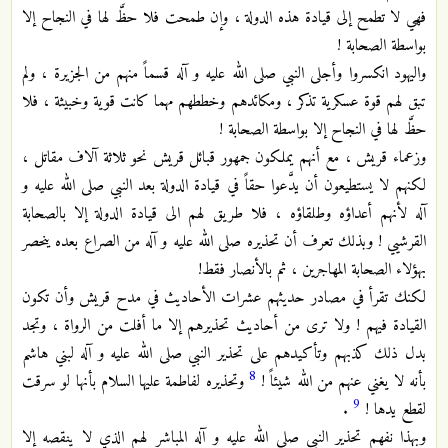
فهي لا تطمح إلى قيادة هذه الدولة ، وإن طمحت فلا حظَّ لها في النجاح إلا
بواسطة الصحابة !
واليهود انكسروا وأجلى النبي صلى الله عليه و آله قسماً منهم من الجزيرة ، ولم
تبق لهم قوة عسكرية تذكر ، ومكائدهم وخططهم مهما كانت قوية وخبيثة ، فلا
حظَّ لها في النجاح إلا بواسطة الصحابة !
وزعماء قريش ، مع أنهم يملكون جمهور قبائل قريش نحو ثلاثة آلاف مقاتل ،
لكنهم لا يستطيعون أن يدَّعوا حقاً في قيادة الدولة بعد النبي صلى الله عليه و
آله لأنهم أعداؤه وطلقاؤه ، فلا طريق لهم الى قيادة الدولة إلا بالصحابة
القرشيي ! وبذلك تعرف أن تحذيره صلى الله عليه و آله من الصراع بعده ينحصر
بهؤلاء الصحابة المهاجرين ، ثم بالأنصار فقط!
لكنك تقرأ في مصادر حديثهم عشرات الأحاديث في مدح قريش وأن تكون
القيادة فيهم ! ولا ترى من أحاديث تحذيرهم إلا ما أفلت من الرواة ، وتجد
بدل ذلك كذبهم وتأكيدهم على تحذير النبي صلى الله عليه و آله لبني هاشم
8
بأنه لا يغني عنهم من الله شيئاً !
وتحذيره لفاطمة عليها السلام بأنها لو سرقت
9
لقطع يدها !
.
وبهذا نفهم تحذير النبي صلى الله عليه و آله المباشر لهم الذي لا ينقصه إلا