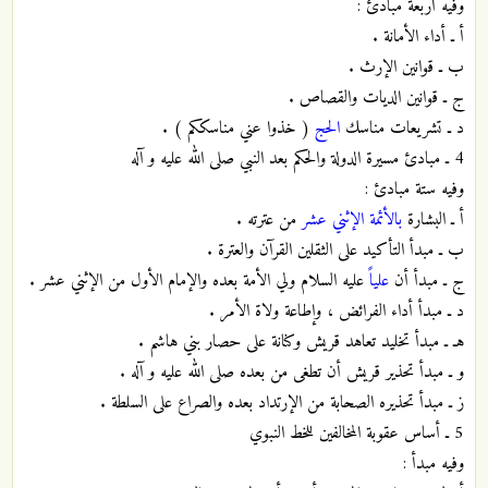
وفيه أربعة مبادئ :
أ ـ أداء الأمانة .
ب ـ قوانين الإرث .
ج ـ قوانين الديات والقصاص .
د ـ تشريعات مناسك
الحج
( خذوا عني مناسككم ) .
4 ـ مبادئ مسيرة الدولة والحكم بعد النبي صلى الله عليه و آله
وفيه ستة مبادئ :
أ ـ البشارة
بالأئمة الإثني عشر
من عترته .
ب ـ مبدأ التأكيد على الثقلين القرآن والعترة .
ج ـ مبدأ أن
علياً
عليه السلام ولي الأمة بعده والإمام الأول من الإثني عشر .
د ـ مبدأ أداء الفرائض ، وإطاعة ولاة الأمر .
هـ ـ مبدأ تخليد تعاهد قريش وكنانة على حصار بني هاشم .
و ـ مبدأ تحذير قريش أن تطغى من بعده صلى الله عليه و آله .
ز ـ مبدأ تحذيره الصحابة من الإرتداد بعده والصراع على السلطة .
5 ـ أساس عقوبة المخالفين للخط النبوي
وفيه مبدأ :