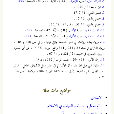
5.
القران الكريم
: سورة
الزخرف
( 43 ) ، الآية : 79 و 80 ، الصفحة :
495
.
6.
ابن ماجة : 2 / 1300 .
7.
تفسير القمي : 1 / 1717 .
8.
صحيح بخاري : 6 / 17 .
9.
صحيح بخاري : 4 / 151 و 5 / 97 و 8 / 16 .
10.
القران الكريم
: سورة
الأنفال
( 8 ) ، الآية : 42 ، الصفحة :
182
.
11.
القران الكريم
: سورة
الأنبياء
( 21 ) ، الآية : 23 ، الصفحة :
323
.
12.
ورواه بعدة روايات في نفس الصفحة والتي قبلها ، و في ص 238 و 186 .
ورواه الدارمي في سننه : 2 / 244 و 344 ومجمع الزوائد : 5 / 14 ، عن أبي مسعود
، ورواه البخاري في صحيحه : 2 / 221 ، و 4 / 67 .
13.
بحار الأنوار : 38 / 204 ، وتفسير فرات / 392 ، وغيرهما .
14.
بشارة النبي صلى الله عليه و آله بالأئمة الإثني عشر ، علي الكوراني العاملي ، الناشر
: دار الهدى ـ قم ، الطبعة الأولى ، سنة 1427 هجرية ـ 2006 ميلادية ، ص 56 ـ
25 .
مواضيع ذات صلة
الاخلاق
نظام الحكم و السلطة و السياسة في الاسلام