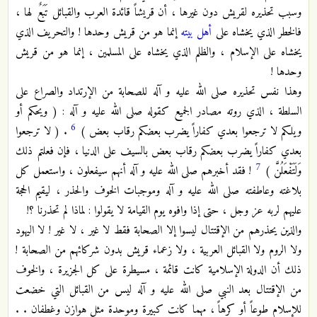
وسبب تحذيره لقريش دون غيرها ، أن قريشاً قائدة العرب والقبائل تَبَعٌ لها ،
فالخطر الذي يخشاه على
أهل بيته
إنما هو من قريش وحدها ! والتحريف الذي
يخشاه على الإسلام ، والظلم الذي يخشاه على المسلمين ، إنما هو من قريش
وحدها !
وهذا نفس تحذيره صلى الله عليه و آله للصحابة من الإرتداد والصراع على
السلطة ، الذي روته مصادر الجميع كقوله صلى الله عليه و آله : ( ويحكم أو
6
ويلكم لا ترجعوا بعدي كفاراً يضرب بعضكم رقاب بعض )
. ( لا ترجعوا
بعدي كفاراً يضرب بعضكم رقاب بعض بالسيف على الدنيا ، فإن فعلتم ذلك
7
وَلَتَفْعَلُنَّ )
! فقد أخبرهم صلى الله عليه و آله أنهم سيفعلون ، واستعمل كل
بلاغته وعاطفته صلى الله عليه و آله وموجبات الخوف والحذر ، ليقيم الحجة
عليهم لربه عز وجل ، حتى إذا وافوه يوم القيامة لا يقولوا : لماذا لم تحذرنا ؟!
والذين يحذرهم من الإقتتال ليسوا إلا الصحابة فقط لا غير ، لا غير ! لا اليهود
ولا الروم ولا القبائل العربية ، ولا زعماء قريش بدون شركائهم من الصحابة !
ذلك أن الدولة الإسلامية كانت قائمة ، مسيطرة على كل الجزيرة ، والخوف
من الإقتتال بعد النبي صلى الله عليه و آله ليس من القبائل التي خضعت
للإسلام طوعاً أو كرهاً ، مهما كانت كبيرة وموحدة مثل هوازن وغطفان . .