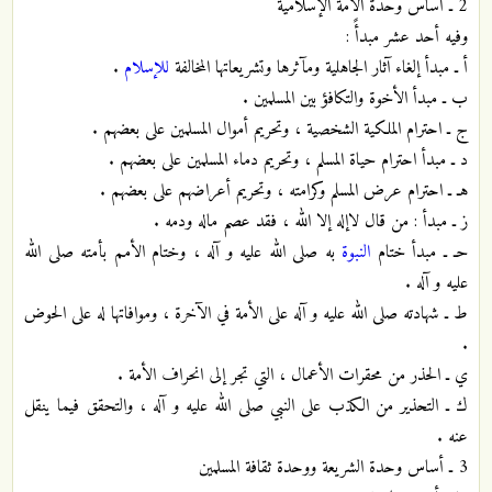
2 ـ أساس وحدة الأمة الإسلامية
وفيه أحد عشر مبدأً :
أ ـ مبدأ إلغاء آثار الجاهلية ومآثرها وتشريعاتها المخالفة
للإسلام
.
ب ـ مبدأ الأخوة والتكافؤ بين المسلمين .
ج ـ احترام الملكية الشخصية ، وتحريم أموال المسلمين على بعضهم .
د ـ مبدأ احترام حياة المسلم ، وتحريم دماء المسلمين على بعضهم .
هـ ـ احترام عرض المسلم وكرامته ، وتحريم أعراضهم على بعضهم .
ز ـ مبدأ : من قال لاإله إلا الله ، فقد عصم ماله ودمه .
حـ ـ مبدأ ختام
النبوة
به صلى الله عليه و آله ، وختام الأمم بأمته صلى الله
عليه و آله .
ط ـ شهادته صلى الله عليه و آله على الأمة في الآخرة ، وموافاتها له على الحوض
.
ي ـ الحذر من محقرات الأعمال ، التي تجر إلى انحراف الأمة .
ك ـ التحذير من الكذب على النبي صلى الله عليه و آله ، والتحقق فيما ينقل
عنه .
3 ـ أساس وحدة الشريعة ووحدة ثقافة المسلمين