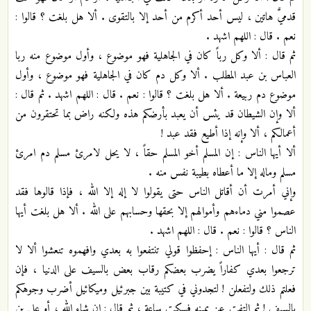
قدميَّ هاتين ، ليس أحد أكرم من أحد إلا بالتقوى . ألا هل بلغت ؟ قالوا :
نعم . قال : اللهم اشهد .
ثم قال : ألا وكل رباً كان في الجاهلية فهو موضوع ، وأول موضوع منه ربا
العباس بن عبد المطلب . ألا وكل دم كان في الجاهلية فهو موضوع ، وأول
موضوع دم ربيعة . ألا هل بلغت ؟ قالوا : نعم . قال : اللهم اشهد . ثم قال :
ألا وإن الشيطان قد يئس أن يعبد بأرضكم هذه ولكنه راض بما تحتقرون من
أعمالكم ، ألا وإنه إذا أطيع فقد عبد !
ألا أيها الناس : إن المسلم أخو المسلم حقاً ، لا يحل لامرئ مسلم دم امرئ
مسلم وماله إلا ما أعطاه بطيبة نفس منه .
وإني أمرت أن أقاتل الناس حتى يقولوا لا إله إلا الله ، فإذا قالوها فقد
عصموا مني دماءهم وأموالهم إلا بحقها وحسابهم على الله . ألا هل بلغت أيها
الناس ؟ قالوا : نعم . قال : اللهم اشهد .
ثم قال : أيها الناس : إحفظوا قولي تنتفعوا به بعدي وافهموه تنعشوا ألا لا
ترجعوا بعدي كفاراً يضرب بعضكم رقاب بعض بالسيف على الدنيا ، فإن
فعلتم ذلك ولتفعلن ! لتجدوني في كتيبة بين جبرئيل وميكائيل أضرب وجوهكم
بالسيف ! ثم التفت عن يمينه فسكت ساعة ، ثم قال : إن شاء الله ، أو علي بن