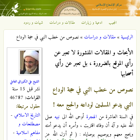
تجاوز إلى المحتوى الرئيسي
المجيب
ادعية و زيارات
مقالات و دراسات
شبهات و ردود
مركز
الرئيسية
»
مقالات و دراسات
»
نصوص من خطب النبي في حجة الوداع
الإشعاع
أنت هنا
الأبحاث و المقالات المنشورة لا تعبر عن
الإسلامي
رأي الموقع بالضرورة ، بل تعبر عن رأي
أصحابها
الشيخ علي الكوراني العاملي
نصوص من خطب النبي في حجة الوداع
نشر قبل 15 سنة
القراءات:
46787
النبي يدعو المسلمين لوداعه والحج معه !
حقول مرتبطة:
التاريخ الاسلامي
-
في السنة العاشرة من
الهجرة
أوحى الله الى
نبيه
صلى
مصطلحات و
الله عليه و آله أن وفاته اقتربت ، وأمره أن يدعو أمته
مفاهيم اسلامية
-
ويحج معهم ويوصيهم بوصاياه : ( ثم أنزل الله عز