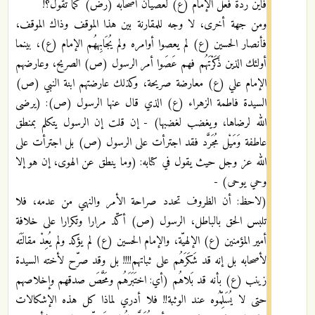
فأين ردّة فعل الإمام (ع) لعصيان أصحابه (رض) كما تقول؟!
ومن جهة أخرى، لا وجه للمقارنة بين هذا الموقف وذاك الموقف،
فأنصار الحسين (ع) لم يعصوا أوامره ولم يُجَابِههُم الإمام (ع)، بينما
أولئك الذين ذَكَرْتَهُم فهم عَصَوا أمر الرسول (ص) الصريح، وعارضهم
الإمام علي (ع) معارضة صريحة، وكذلك عارضتهم ابنة النبي (ص)
السيدة فاطمة الزهراء (ع) الذي قال عنها الرسول (ص): (يرضى
الله لرضاها، ويغضب لغضبها) - إن قلت إن الرسول يتكلم بمنطق
عاطفة وَمَيْل مُجَرَّد فقد اجترأت على الرسول (ص) بل اجترأت على
الله عز وجل حيث يقول في كتابه: (وما ينطق عن الهوى، إن هو إلا
وحي يوحى) -
(لاحظ: أن الظروف تحدد صراحة الأمر والنهي من عدمه، فلا
تلبس الحق بالباطل، الرسول (ص) أكّد مرارا وتكرارا على خلافة
أمير المؤمنين (ع) الإلهيّة، والإمام الحسين (ع) لم يؤكد ولم يُعِدْ مقالَتَه
لأصحابه بل إنه قد شَكَرَهُم على ثباتهم!!!! بل وقد صرّح لأخته السيدة
زينب (ع) بأنه قد بَلاهُم (أي: اختَبَرَهُم ومَحَّصَ صدقهم وإخلاصهم
حتى لا يُسَلِّمُوه عند الوثبة!! فلا أدري لماذا كل هذه الإشكالات