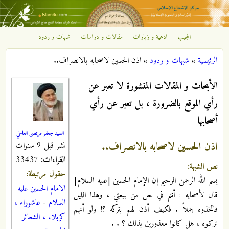
تجاوز إلى المحتوى الرئيسي
المجيب
ادعية و زيارات
مقالات و دراسات
شبهات و ردود
مركز
الرئيسية
»
شبهات و ردود
»
اذن الحسين لاصحابه بالانصراف..
الإشعاع
أنت هنا
الأبحاث و المقالات المنشورة لا تعبر عن
الإسلامي
رأي الموقع بالضرورة ، بل تعبر عن رأي
أصحابها
السيد جعفر مرتضى العاملي
اذن الحسين لاصحابه بالانصراف..
نشر قبل 9 سنوات
القراءات:
33437
نص الشبهة:
حقول مرتبطة:
بسم الله الرحمن الرحيم إن الإمام الحسين [عليه السلام]
الامام الحسين عليه
قال لأصحابه : أنتم في حل من بيعتي ، وهذا الليل
السلام
-
عاشوراء ،
فاتخذوه جملاً . فكيف أذن لهم بتركه ؟! ولو أنهم
كربلاء ، الشعائر
تركوه ، هل كانوا معذورين بذلك ؟ . .