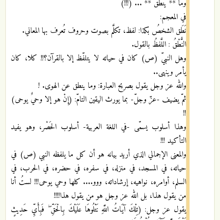
وما ** ينطق ** ... (!!!)
في المعجم:
نَطَق الشخصُ بكذا: لفظ، تكلَّم بصوت وحروف تُعرف بها المعاني.
النُّطْقُ : اللَّفظُ بالقول.
وهل النبيّ (ص) كان في حياته لا يتلفّظ إلا بالقرآن؟!! كلا، كان
يأمر وينهى..
والله عز وجل يقول بصريح العبارة: وما ينطق عن الهوى. !
ثمّ يضيف -عزّ وجلّ- بما يورث اليقين التامّ: (إِنْ هو إلا وحيٌ يوحى)
!!
وهذا أسلوب يسمّى -في اللغة العربية- أسلوب الحَصْر، وهو يفيد
التأكيد !!!
والمعنى الإجمالي الذي أريد بيانه هو أن كل ما يلفظه النبي (ص) في
حياته، في المسجد، في منزله، في سفره، في حضره، في الحرب، في
السلم، أوامره، نواهيه، إرشاداته، ووو.... كلها وحي يوحى!!! لستُ أنا
من يقول هذا، بل الله عز وجل هو من يقول هذا!!!!
يقول عز وجل: (تِلْكَ آيَاتُ اللَّهِ نَتْلُوهَا عَلَيْكَ بِالْحَقِّ ۖ فَبِأَيِّ حَدِيثٍ