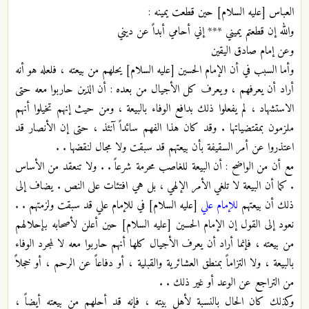
العباس [عليه السلام] حين قطعت يمينه :
والله إن قطعتم يميني *** إني أحامي أبداً عن ديني
وعن إمام صادق اليقين
وأما السبب في أن الإمام الحسين [عليه السلام] يحلهم من بيعته ، فلعله هو أنه
أراد أن يعرفهم ، ويعرف كل الأجيال من بعده : أن الذين حاربوا معه حتى
الاستشهاد ، لم يفعلوا ذلك بدافع الوفاء بالبيعة ، ومن حيث إنهم تخيلوا أنهم
ملزمون بمقتضياتها . وقد كان هذا الفهم سائداً آنئذ ، حتى إن الأنصار قد
اعتذروا عن أمر السقيفة بأن بيعتهم قد سبقت ولا مجال لنقضها . .
مع أن من الواضح : أن البيعة للغاصب محرمة شرعاً . . ولا تنعقد من الأساس
. كما أن البيعة لا تلغي الأمر الإلهي ، بل هي افتئات على النص . يضاف إلى
ذلك أن بيعتهم
للإمام علي
[عليه السلام] في للإمام علي قد سبقت ولزمتهم . .
نعود إلى القول إن الإمام الحسين [عليه السلام] حين أعلن لأصحابه بإحلالهم
من بيعته ، فإنما أراد أن يعرف الأجيال كلها أنهم حاربوا معه لا لمجرد الوفاء
بالبيعة ، ولا التزاماً بمنطق العشائرية والقبلية ، أو دفاعاً عن الرحم ، أو خجلاً
من التراجع عن الوعد أو غير ذلك . .
وكذلك كان الحال بالنسبة لأهل بيته ، فإنه قد أحلهم من بيعته أيضاً ،