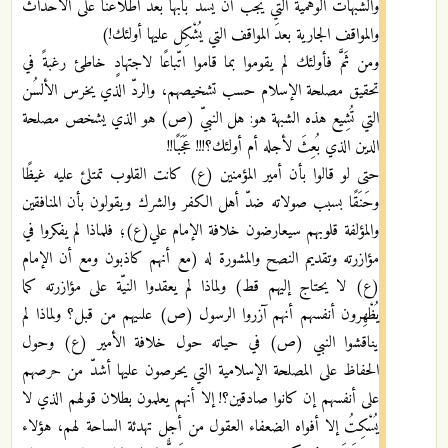
والشبهات الوهمية التي يجب أن يُسَدَّ بابُها بعدَ اطّلاعنا على اﻷحداث
والمواقف الجارية بعدَ المواقف التي يُشْكِل عليها أولئك!)
ومن ثَمَّ فأولئك لم يقوموا بما قاموا اتّباعًا لاجتهادٍ خاطئ رغبةً في
تحقيق مصلحة الإسلام حسب تشخيصهم، والردّ الذي يخرس الألسُن
التي تُشِيع هذه الشبهة هو: هل النبيّ (ص) هو الذي يشخص مصلحة
الدين الذي بُعِثَ لأجله أم أولئك؟!!! عَجَبًا!!
حتى لو قالوا بأن أمير المؤمنين (ع) كانت القلوب تمتلئ عليه غيظًا
وحَنَقًا بسبب صولاته ضدّ أهل الكفر والشرك ويقولون بأن المنافقين
والمؤلفة قلوبهم سيعارضون خلافة الإمام علي(ع)؛ فلماذا لم يفكروا في
مؤازرته وتقديم النصح والمشورة له (مع أنهم كاذبون ومع أن الإمام
(ع) لا يحتاج إليهم قط) ولماذا لم يعقدوا النيّة على مؤازرته كما
يُظْهِرون أنفسهم أنهم آزروا الرسول (ص) علىيهم من قبل؟ ولماذا لم
يناقشوا النبي (ص) في حياته حول خلافة الأمير (ع) وحول
الحفاظ على المصلحة الإسلامية التي يحرصون عليها أشدّ من حرصهم
على أنفسهم إن كانوا صادقين؟! إلا أنهم يعلمون بطلان قولهم الذي لا
يُسْكِتُ إلا أفواه الضعفاء العقول من أجل تهدئة الساحة لهم، هؤلاء