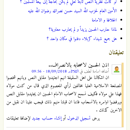
لو كانت نظرية النص ثابتة لعلي لم يكن بحاجة إلى بيعة المسلمين ؟
الأمين العام لحزب الله السيد حسن نصرالله رضوان الله عليه
الخلافة و الامامة
لماذا حارب الحسين يزيداً و لم يحارب معاوية؟
هل جميع شهداء كربلاء دفنوا في مكان واحد ؟
تعليقتان
اذن الحسين لاصحابه بالانصراف..
أضافه
اسامة لطف
في
الثلاثاء, 18/09/2018 - 09:56
ان اشكالنا على اهل السقيفة انهم اجتهدوا مقابل النص وبانهم شخصوا
المصلحة الاسلامية العليا مخالفين لرأي المعصوم الذي قال من كنت مولاه
فهذا علي مولاه فكيف نسمح لاصحاب الامام الحسين ان يجتهدوا مقابل النص
ويرفضوا اوامره بالانسحاب فاننا ان قبلنا منهم ذلك فيجب علينا ان نقبل من
الاخرين كذلك .
يرجى
تسجيل الدخول
أو
إنشاء حساب جديد
لإضافة تعليقات