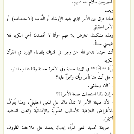
المعصومين سلام الله عليهم.
وبعد،
هناك فرق بين الأمر الذي يفيد الإرشاد أو النَّدب (الاستحباب) أو
الأمر الحقيقي
وهذه مشكلتنا، نعترض بلا فهم -وأنا لا أقصدك أخي الكريم فلا
تفهمني خطأ-
أنت حينما تدعو الله عز وجل في قنوتك بالدعاء الوارد في القرآن
الكريم:
رَبَّنَا ** آتِنَا ** في الدنيا حسنة وفي الآخرة حسنة وقنا عذاب النار.
- هل أنت هنا تأمر ربَّك وتتجرّأ عليه؟
- كلا، وحاشى.
- إذن لماذا استعملت صيغة الأَمر؟؟؟
- لأن صيغة الأمر لا تدلّ دائما على المعنى الحقيقيّ، وهذا يُعرَفُ
بالأغراض البلاغية للأساليب الخَبَرِيّة والإنشائيّة (ابحث لتستفيد
أكثر).
- طريقة تحديد المعنى المُرَاد إيصاله يعتمد على ملاحظة الظروف