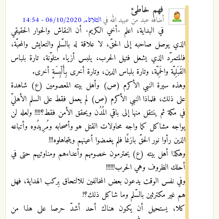
فهم خاطئ
أضافه
عبد من عبيد الله
في
الثلاثاء, 06/10/2020 - 14:54
في البداية، اعلم -أخي الكريم- أن النقاش والحوار الحقيقي
الذي يوصل صاحبه إلى الحقّ، لا علاقة له بالسّلم والتعايش والمحبّة،
فالمتمرّد الذي يشعل فتيل الحرب، يلبس أزياء متلوّنة، تارة بلباس
القَبَلِيّة والحَمِيّة، وتارة بلباس الدين، وتارة أخرى بِأَلْبِسَةٍ أخرى.
وهذه سيرة النبي الأكرم (ص) وأهل بيته المعصومين (ع) شاهدة
على ذلك، فلماذا النبي الأكرم (ص) لم يعمل فقط على السلم الأهليّ
في مكة ثم ينتقل منها إلى باقي المُدُن ويحقق الأمن فقط؟!!!! ولعله لن
يواجه مشاكل كما واجه محاولات القتل هو وأصحابه ومُرِيدُوه وأتباعه
الذين رأوا نور الحقّ بازغًا فلم يغمضوا أعينهم ويتجاهلوه!!!
وهكذا أهل بيته (ع) يحترمون خصومهم وأعداءهم ومناوئيهم حتى في
أحلك الظروف وهي الحرب!!!!!!
وفي نفس الوقت يدعون بعض المخالفين للالتحاق بِركب الهداية، فهل
هم غير مكترثين بالسّلم وما شاكل ذلك؟!
كلا، يستحيل أن يكون هناك أحد أشدّ حرصا على هذا من