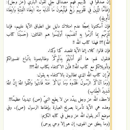
إن صَدَقوا في كذبهم فهم مصداق جَلِيٌّ لقول الباري (عز وجل):
(فَأَمَّا الَّذِينَ فِي قُلُوبِهِمْ زَيْغٌ فَيَتَّبِعُونَ مَا تَشَابَهَ مِنْهُ ابْتِغَاءَ الْفِتْنَةِ وَابْتِغَاءَ
تَأْوِيلِهِ)
فإن أسكتونا بحجّة عدم امتلاك دليل على انطباق الآية عليهم، فإننا
نُلْزِمُهُم بِما ألزَمُوا بِهِ أنفسَهُم، أَوَلَيْسُوا هم القائلين: (حَسْبُنَا كتاب
الله)؟!! فهذا كتاب الله !!
فإن قالوا: كلا، إنما الآية تقصد كذا وكذا.
فنقول لهم: ها أنتم أَدْلَيْتُمْ بِدَلْوِكُمْ وطالبتمونا باتّباع تفسيراتكم
وتأويلاتكم مع كتاب الله!! فأين الاكتفاء بكتاب الله؟!!!
ثمّ إن كتاب الله الذي تطالبون بالاكتفاء به يقول:
(وَمَا آتَاكُمُ الرَّسُولُ فَخُذُوهُ وَمَا نَهَاكُمْ عَنْهُ فَانتَهُوا وَاتَّقُوا اللَّهَ إِنَّ اللَّهَ
شَدِيدُ الْعِقَابِ)
لاحظ، الله عز وجل يهدّد من لا يطيع النبيّ (ص) تهديدًا عظيمًا!!!
وهذه هي الآية تأمرنا بصريح العبارة بإطاعة الرسول (ص)، وفي
موضع آخر يقول الله عز وجل في كتابه الكريم:
(وما ينطق عن الهوى، إن هو إلا وحي يوحى)