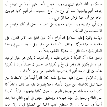
فبإمكانهم اتخاذ القرار الذي يريدون ، فليس لأحد منهم ، ولا من غيرهم أن
يتوهم أنهم يواجهون معه أي نوع من أنواع الضغوط ، أو أنهم كانوا محرجين
تجاهه من أي جهة فرض هذا الإحراج . .
وإن أي قرار يتخذونه ، فإنهم قادرون على تنفيذه ، حتى لو كان قرارهم هو
الانسحاب من المعركة .
وبذلك يكون [عليه السلام] قد أوضح : أن الذين قتلوا معه كانوا قادرين على
مغادرة ساحة المعركة ، وذلك بالاستفادة من ستر الليل ، وقد نبههم إلى هذا
الساتر بقوله : هذا الليل قد غشيكم فاتخذوه جملاً . .
ومعنى هذا : أن المعركة لم تفرض عليهم ، وأن الموت لم يكن هو الخيار الوحيد
لهم ، ولم يكونوا قد وقعوا في فخ لم يكونوا قد حسبوا له حساباً ، إذ لم يكونوا
محاصرين إلى درجة أنهم لا يستطيعون التخلص من براثن الأعداء .
بل إن الإمام الحسين [عليه السلام] نفسه كان قادراً أيضاً على الاستفادة من
ظلمة الليل للاختفاء عن عيون الأعداء ، فلا يقدرون عليه بعد ذلك ، تماماً كما
كان العرب يفعلونه مع جيوش الفرس ، حيث كانوا يواجهونها نهاراً ، ثم إذا
حل الظلام رحلوا إلى جهة مجهولة ، ويستفيق الجيش في اليوم التالي فلا يجد
أحداً في الساحة . . ولا يستطيع تحديد الجهة التي انطلقوا فيها ، ولا مجال