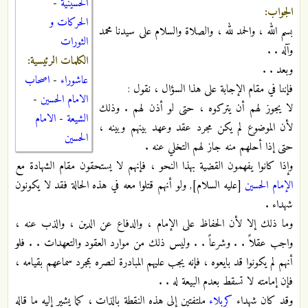
الحسينية
-
الجواب:
الحركات و
بسم الله ، والحمد لله ، والصلاة والسلام على سيدنا محمد
الثورات
وآله . .
الكلمات الرئيسية:
وبعد . .
عاشوراء
-
اصحاب
فإننا في مقام الإجابة على هذا السؤال ، نقول :
الامام الحسين
-
لا يجوز لهم أن يتركوه ، حتى لو أذن لهم . وذلك
الشيعة
-
الامام
لأن الموضوع لم يكن مجرد عقد وعهد بينهم وبينه ،
الحسين
حتى إذا أحلهم منه جاز لهم التخلي عنه .
وإذا كانوا يفهمون القضية بهذا النحو ، فإنهم لا يستحقون مقام الشهادة مع
الإمام الحسين
[عليه السلام], ولو أنهم قتلوا معه في هذه الحالة فقد لا يكونون
شهداء .
وما ذلك إلا لأن الحفاظ على الإمام ، والدفاع عن الدين ، والذب عنه ،
واجب عقلاً . . وشرعاً . . وليس ذلك من موارد العقود والتعهدات . . فلو
أنهم لم يكونوا قد بايعوه ، فإنه يجب عليهم المبادرة لنصره بمجرد سماعهم بقيامه ،
فإن إمامته لا تسقط بعدم البيعة له . .
وقد كان شهداء
كربلاء
ملتفتين إلى هذه النقطة بالذات ، كما يشير إليه ما قاله