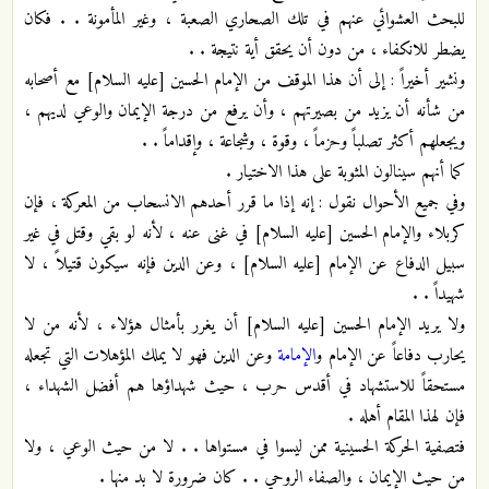
للبحث العشوائي عنهم في تلك الصحاري الصعبة ، وغير المأمونة . . فكان
يضطر للانكفاء ، من دون أن يحقق أية نتيجة . .
ونشير أخيراً : إلى أن هذا الموقف من الإمام الحسين [عليه السلام] مع أصحابه
من شأنه أن يزيد من بصيرتهم ، وأن يرفع من درجة الإيمان والوعي لديهم ،
ويجعلهم أكثر تصلباً وحزماً ، وقوة ، وشجاعة ، وإقداماً . .
كما أنهم سينالون المثوبة على هذا الاختيار .
وفي جميع الأحوال نقول : إنه إذا ما قرر أحدهم الانسحاب من المعركة ، فإن
كربلاء والإمام الحسين [عليه السلام] في غنى عنه ، لأنه لو بقي وقتل في غير
سبيل الدفاع عن الإمام [عليه السلام] ، وعن الدين فإنه سيكون قتيلاً ، لا
شهيداً . .
ولا يريد الإمام الحسين [عليه السلام] أن يغرر بأمثال هؤلاء ، لأنه من لا
يحارب دفاعاً عن الإمام و
الإمامة
وعن الدين فهو لا يملك المؤهلات التي تجعله
مستحقاً للاستشهاد في أقدس حرب ، حيث شهداؤها هم أفضل الشهداء ،
فإن لهذا المقام أهله .
فتصفية الحركة الحسينية ممن ليسوا في مستواها . . لا من حيث الوعي ، ولا
من حيث الإيمان ، والصفاء الروحي . . كان ضرورة لا بد منها .