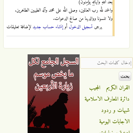
بَعْدَ اللَّهِ وَآيَاتِهِ يُؤْمِنُونَ)
والحمد لله رب العالمين، وصلى الله على محمد وآله الطيبين الطاهرين.
ولا تنسونا ووالدينا من صالح الدعوات.
يرجى
تسجيل الدخول
أو
إنشاء حساب جديد
لإضافة تعليقات
‏إدخال كلمات البحث ‏
القران الكريم
المجيب
دائرة المعارف الاسلامية
شبهات و ردود
الاجابات اليومية
ادعية و زيارات