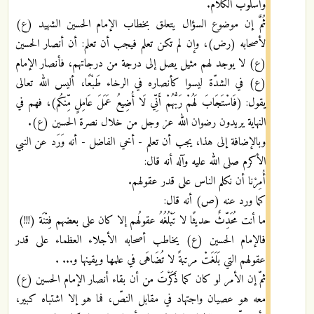
وأسلوب الكلام.
ثُمَّ إن موضوع السؤال يتعلق بخطاب الإمام الحسين الشهيد (ع)
لأصحابه (رض)، وإن لم تكن تعلم فيجب أن تعلم: أن أنصار الحسين
(ع) لا يوجد لهم مثيل يصل إلى درجة من درجاتهم، فأنصار الإمام
(ع) في الشدّة ليسوا كأنصاره في الرخاء طَبْعًا، أليس الله تعالى
يقول: (فَاسْتَجَابَ لَهُمْ رَبُّهُمْ أَنِّي لَا أُضِيعُ عَمَلَ عَامِلٍ مِّنكُم)، فهم في
النهاية يريدون رضوان الله عز وجل من خلال نصرة الحسين (ع).
وبالإضافة إلى هذا، يجب أن تعلم - أخي الفاضل - أنه وَرَد عن النبي
اﻷكرم صلى الله عليه وآله أنه قال:
أُمِرْنا أن نكلم الناس على قدر عقولهم.
كما ورد عنه (ص) أنه قال:
ما أنت مُحَدِّثٌ حديثًا لا تَبْلُغُهُ عقولُهم إلا كان على بعضهم فِتْنَة (!!!)
فالإمام الحسين (ع) يخاطب أصحابه الأجلاء العظماء على قدر
عقولهم التي بَلَغَتْ مرتبةً لا تُضَاهَى في علمها ويقينها و... .
ثمّ إن الأمر لو كان كما ذَكَرْتَ من أن بقاء أنصار الإمام الحسين (ع)
معه هو عصيان واجتهاد في مقابل النصّ، فما هو إلا اشتباه كبير،