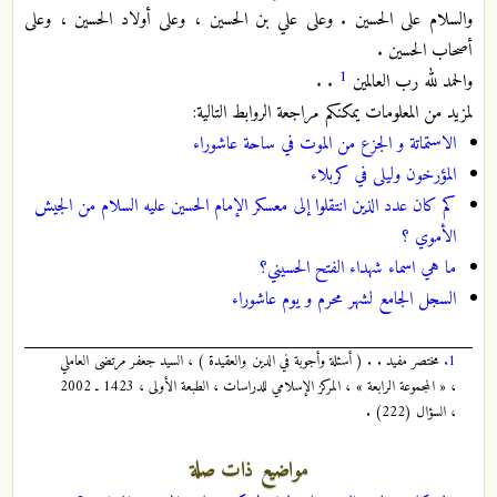
والسلام على الحسين . وعلى علي بن الحسين ، وعلى أولاد الحسين ، وعلى
أصحاب الحسين .
1
والحمد لله رب العالمين
. .
لمزيد من المعلومات يمكنكم مراجعة الروابط التالية:
الاستماتة‌ و الجزع‌ من‌ الموت‌ في‌ ساحة‌ عاشوراء
المؤرخون وليلى في كربلاء
كم كان عدد الذين انتقلوا إلى معسكر الإمام الحسين عليه السلام من الجيش
الأموي ؟
ما هي اسماء شهداء الفتح الحسيني؟
السجل الجامع لشهر محرم و يوم عاشوراء
1.
مختصر مفيد . . ( أسئلة وأجوبة في الدين والعقيدة ) ، السيد جعفر مرتضى العاملي
، « المجموعة الرابعة » ، المركز الإسلامي للدراسات ، الطبعة الأولى ، 1423 ـ 2002
، السؤال (222) .
مواضيع ذات صلة