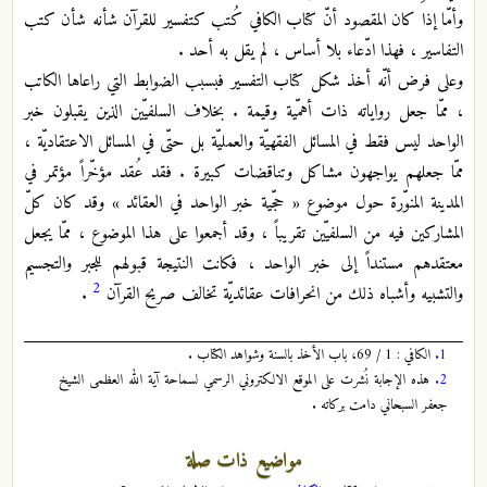
وأمّا إذا كان المقصود أنّ كتاب الكافي كُتب كتفسير للقرآن شأنه شأن كتب
التفاسير ، فهذا ادّعاء بلا أساس ، لم يقل به أحد .
وعلى فرض أنّه أخذ شكل كتاب التفسير فبسبب الضوابط التي راعاها الكاتب
، ممّا جعل رواياته ذات أهمّية وقيمة . بخلاف السلفيّين الذين يقبلون خبر
الواحد ليس فقط في المسائل الفقهيّة والعمليّة بل حتّى في المسائل الاعتقاديّة ،
ممّا جعلهم يواجهون مشاكل وتناقضات كبيرة . فقد عُقد مؤخّراً مؤتمر في
المدينة المنوّرة حول موضوع « حجّية خبر الواحد في العقائد » وقد كان كلّ
المشاركين فيه من السلفيّين تقريباً ، وقد أجمعوا على هذا الموضوع ، ممّا يجعل
معتقدهم مستنداً إلى خبر الواحد ، فكانت النتيجة قبولهم للجبر والتجسيم
2
والتشبيه وأشباه ذلك من انحرافات عقائديّة تخالف صريح القرآن
.
1.
الكافي : 1 / 69، باب الأخذ بالسنة وشواهد الكتاب .
2.
هذه الإجابة نُشرت على الموقع الالكتروني الرسمي لسماحة آية الله العظمى الشيخ
جعفر السبحاني دامت بركاته .
مواضيع ذات صلة