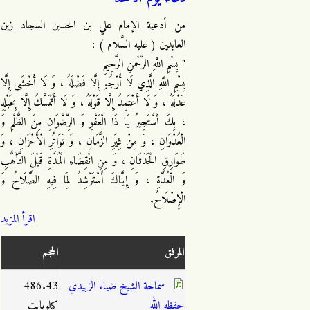
من أدعية الإمام علي بن الحسين السجاد زين
العابدين ( عليه السَّلام ) :
" بِسْمِ اللَّهِ الرَّحْمنِ الرَّحِيمِ
بِسْمِ اللَّهِ الَّذِي لَا أَرْجُو إِلَّا فَضْلَهُ ، وَ لَا أَخْشَى إِلَّا
عَدْلَهُ ، وَ لَا أَعْتَمِدُ إِلَّا قَوْلَهُ ، وَ لَا أَتَمَسَّكُ إِلَّا بِحَبْلِهِ
، بِكَ أَسْتَجِيرُ يَا ذَا الْعَفْوِ وَ الرِّضْوَانِ مِنَ الظُّلْمِ وَ
الْعُدْوَانِ ، وَ مِنْ غِيَرِ الزَّمَانِ ، وَ تَوَاتُرِ الْأَحْزَانِ ، وَ
طَوَارِقِ الْحَدَثَانِ ، وَ مِنِ انْقِضَاءِ الْمُدَّةِ قَبْلَ التَّأَهُّبِ
وَ الْعُدَّةِ ، وَ إِيَّاكَ أَسْتَرْشِدُ لِمَا فِيهِ الصَّلَاحُ وَ
الْإِصْلَاحُ.
اقرأ المزيد
المرفق
الحجم
سماحة الشيخ ضياء الزبيدي
486.43
حفظه الله
كيلوبايت