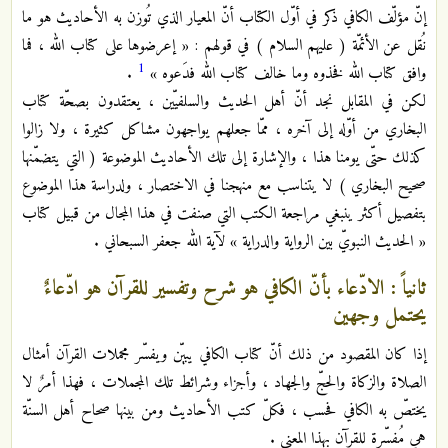
إنّ مؤلّف الكافي ذكر في أوّل الكتاب أنّ المعيار الذي تُوزن به الأحاديث هو ما
نُقل عن الأئمّة ( عليهم السلام ) في قولهم : « إعرضوها على كتاب الله ، فما
1
وافق كتاب الله فخذوه وما خالف كتاب الله فدَعوه »
.
لكن في المقابل نجد أنّ أهل الحديث والسلفيّين ، يعتقدون بصحّة كتاب
البخاري من أوّله إلى آخره ، ممّا جعلهم يواجهون مشاكل كثيرة ، ولا زالوا
كذلك حتّى يومنا هذا ، والإشارة إلى تلك الأحاديث الموضوعة ( التي يتضمّنها
صحيح البخاري ) لا يتناسب مع منهجنا في الاختصار ، ولدراسة هذا الموضوع
بتفصيل أكثر ينبغي مراجعة الكتب التي صنفت في هذا المجال من قبيل كتاب
« الحديث النبويّ بين الرواية والدراية » لآية الله جعفر السبحاني .
ثانياً : الادّعاء بأنّ الكافي هو شرح وتفسير للقرآن هو ادّعاءٌ
يحتمل وجهين
إذا كان المقصود من ذلك أنّ كتاب الكافي يبيّن ويفسّر مجملات القرآن أمثال
الصلاة والزكاة والحجّ والجهاد ، وأجزاء وشرائط تلك المجملات ، فهذا أمرٌ لا
يختصّ به الكافي فحسب ، فكلّ كتب الأحاديث ومن بينها صحاح أهل السنّة
هي مُفسِّرة للقرآن بهذا المعنى .