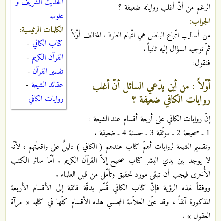
الحديث الشريف و
الرغم من أنّ أغلب رواياته ضعيفة ؟
علومه
الجواب:
الكلمات الرئيسية:
من أساليب اتّباع الباطل هي اتّهام الطرف المخالف أوّلاً
كتاب الكافي
-
ثمّ توجيه السؤال إليه ثانياً .
القرآن الكريم
-
فنقول:
تفسير القرآن
-
أوّلاً : من أين يدّعي السائل أنّ أغلب
عقائد الشيعة
-
روايات الكافي ضعيفة ؟
روايات الكافي
إنّ روايات الكافي على أربعة أقسام عند الشيعة :
1 ـ صحيحة 2 ـ موثّقة 3 ـ حسنة 4 ـ ضعيفة .
وتقسيم الشيعة لروايات أهمّ كتاب عندهم ( الكافي ) دليلٌ على واقعيّتهم ، لأنّه
لا يوجد بين يدي البشر كتاب صحيح إلاّ القرآن الكريم . أمّا سائر الكتب
الأُخرى فيجب أن تبقى مورد تحقيق وتأمّل من قبل العلماء .
ووفقاً لهذه الرؤية فإنّ كتاب الكافي قُسّم بدقّة فائقة إلى الأقسام الأربعة
المذكورة آنفاً ، وقد عيّن العلاّمة المجلسي هذه الأقسام كلّها في كتابه « مرآة
العقول » .