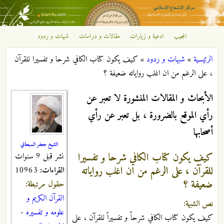
تجاوز إلى المحتوى الرئيسي
المجيب
ادعية و زيارات
مقالات و دراسات
شبهات و ردود
مركز
الرئيسية
»
شبهات و ردود
»
كيف يكون كتاب الكافي شرحا و تفسيرا للقرآن
الإشعاع
أنت هنا
، على الرغم من ان اغلب رواياته ضعيفة ؟
الإسلامي
الأبحاث و المقالات المنشورة لا تعبر عن
رأي الموقع بالضرورة ، بل تعبر عن رأي
أصحابها
الشيخ جعفر السبحاني
كيف يكون كتاب الكافي شرحا و تفسيرا
نشر قبل 9 سنوات
للقرآن ، على الرغم من ان اغلب رواياته
القراءات:
10963
ضعيفة ؟
حقول مرتبطة:
القرآن الكريم و
نص الشبهة:
علومه و تفسيره
-
كيف يكون كتاب الكافي شرحاً و تفسيراً للقرآن ، على