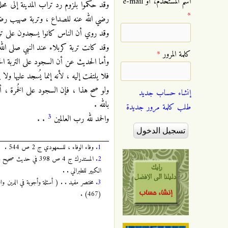
‏اسم المستخدم، أو e-mail
وقد حكموا بلزوم رد تراب المدينة إلى م
*
رضي الله عنه للصداع ، وتربة صهيب رضي
وقد روي أن الناس كانوا يسجدون على ترب
وقد كانت تربة كربلاء عند النبي صلى الله ع
‏كلمة المرور ‏
*
وأما الحديث عن أن السجود على التربة ال
فلا يلتفت إليه ، لأنه إنما يُسجد عليها ولا 
ولو صح هذا ، فإن السجود على الخُمرة ، أ
إنشاء حساب جديد
بالله .
طلب كلمة مرور جديدة
3
والحمد لله رب العالمين
. .
1.
وفاء الوفاء ، للسمهودي ج 2 ص 544 .
2.
الكبير للطبراني . .
3.
(467) .