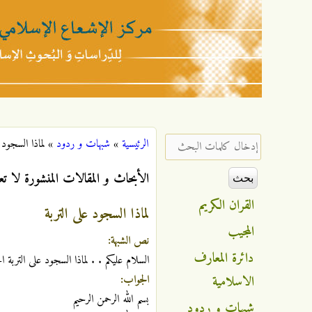
مركز
الإشعاع
‏إدخال كلمات البحث ‏
الرئيسية
»
شبهات و ردود
»
لماذا السجود 
أنت هنا
الإسلامي
الأبحاث و المقالات المنشورة لا تع
القران الكريم
لماذا السجود على التربة
المجيب
نص الشبهة:
دائرة المعارف
السلام عليكم . . لماذا السجود على التربة ا
الاسلامية
الجواب:
بسم الله الرحمن الرحيم
شبهات و ردود