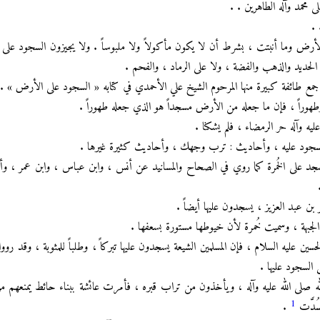
ى محمد وآله الطاهرين . .
 .
 الأرض وما أنبتت ، بشرط أن لا يكون مأكولاً ولا ملبوساً . ولا يجيزون السجود على 
الحديد والذهب والفضة ، ولا على الرماد ، والفحم .
مع طائفة كبيرة منها المرحوم الشيخ علي الأحمدي في كتابه « السجود على الأرض » .
وراً ، فإن ما جعله من الأرض مسجداً هو الذي جعله طهوراً .
ه وآله حر الرمضاء ، فلم يشكنا .
جود عليه ، وأحاديث : ترب وجهك ، وأحاديث كثيرة غيرها .
سجد على الخُمرة كما روي في الصحاح والمسانيد عن أنس ، وابن عباس ، وابن عمر ، وأ
ن عبد العزيز ، يسجدون عليها أيضاً .
هة ، وسميت خُمرة لأن خيوطها مستورة بسعفها .
 عليه السلام ، فإن المسلمين الشيعة يسجدون عليها تبركاً ، وطلباً للمثوبة ، وقد رووا
السجود عليها .
له صلى الله عليه وآله ، ويأخذون من تراب قبره ، فأمرت عائشة ببناء حائط يمنعهم 
1
ُدَّت
.