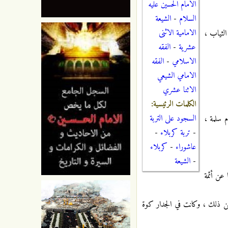
الامام الحسين عليه
السلام
-
الشيعة
الامامية الاثنى
الثياب ،
عشرية
-
الفقه
الاسلامي
-
الفقه
الامامي الشيعي
الاثنا عشري
الكلمات الرئيسية:
السجود على التربة
م سلمة ،
-
تربة كربلاء
-
عاشوراء
-
كربلاء
-
الشيعة
 عن أئمة
من ذلك ، وكانت في الجدار كوة