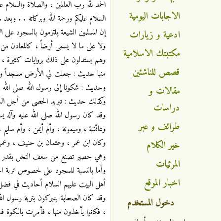
الحمد لله رب العالمين ، والصلاة والسلام عل
الاجابات اليومية
السلام عليكم ورحمة الله وبركاته . . وبعد .
إن المسلمين الشيعة يلتزمون بالسجود على
ادعية و زيارات
ولا على ما لا يسمى أرضاً ، كالمعادن من 
مكتبتك الاسلامية
وهم يستدلون على ذلك بروايات كثيرة ، ج
قصص للناشئين
منها حديث : جعلت لي الأرض مسجداً وطه
وحديث : شكونا إلى رسول الله صلى الله علي
مقالات و
وكذلك حديث : تبريد الحصى من أجل الس
دراسات
وقد كان رسول الله صلى الله عليه وآله ي
طرائف و عبر
وعائشة ، وميمونة ، وأم أيمن ، وأم سليم .
وكان ابن عمر ، وعثمان بن حنيف ، وعمر ب
خير الكلام
وهي حصير تصنع من سعف النخل بقدر الجب
المرئيات
وأما بالنسبة للسجود على خصوص تربة الحسين
اخبار الموقع
أهل البيت عليهم السلام أحاديث في فضل 
وقد كان الصحابة يتبركون بتربة رسول ال
دخول المستخدم
، فكانوا يأخذون منها ، فأمرت بالكوة فس