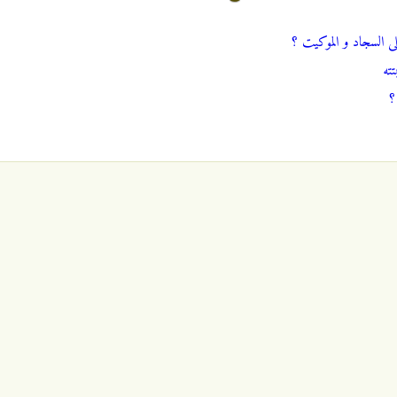
ى السجاد و الموكيت ؟
تته
؟