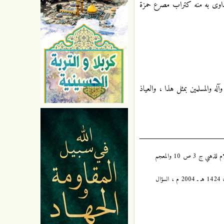
يتداوى به منه كتراب مصرع حمزة
ه والمسلمين بمثل هذا ، والعياذ
المستدرك ج 4 ص 398 في حديث صحيح على شرط الشيخين ، وسيرة أعلام النبلاء ، ج 3 ص 194 ، وكنز العمال ج 13 ص 111 ، وتاريخ الإسلام للذهبي ج 3 ص 10 والمعجم
مختصر مفيد . . ( أسئلة وأجوبة في الدين والعقيدة ) ، السيد جعفر مرتضى العاملي ، « المجموعة الثامنة » ، المركز الإسلامي للدراسات ، الطبعة الأولى ، 1424 هـ ـ 2004 م ، السؤال