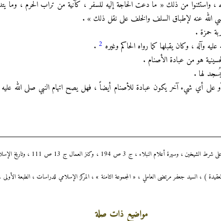
حله ، واستثنوا من ذلك « ما دعت الحاجة إليه للسفر ، كآنية من تراب الحرم ، وما 
 الله عنه لإطباق السلف والخلف على نقل ذلك » .
ة حمزة .
2
ليه وآله ، وكان يقبلها كما رواه الحاكم وغيره
.
حسينية هو من عبادة الأصنام .
يُسجد لها .
و على أي شيء آخر يكون عبادة للأصنام أيضاً ، فهل يصح اتهام النبي صلى الله عليه وآل
مواضيع ذات صلة