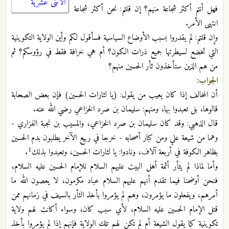
الاثنى عشرية
فهل أنتم أكثر شجاعة منهم؟ إن قلتم: نحن أكثر شجاعة
انتهى الأمر.
وإن قلتم: لم يقدروا بسبب الأوضاع السياسية فسأقول لكم وأين الولاية التكوينية
التي تخضع لسيطرتها جميع ذرات الكون؟ أم هي خرافة فقط في رؤوسكم؟ ثم
من هم الذين ستأخذون ثأر الحسين منهم؟
الجواب:
أن المخالف إذا كان يعيب من يقول: (يا لثارات الحسين) فإن بعض الصحابة
قالوها، بل تعبدوا بها، ومنهم: سليمان بن صرد الخزاعي رضي الله عنه.
قال الذهبي: وقد كان سليمان بن صرد الخزاعي، والمسيب بن نجبة الفزاري -
وهما من شيعة علي ومن كبار أصحابه - خرجا في ربيع الآخر يطلبون بدم الحسين
1
بظاهر الكوفة في أربعة آلاف، ونادوا: يا لثارات الحسين، وتعبدوا بذلك
.
وأما لماذا لم يثأر أئمة أهل البيت عليهم السلام للإمام الحسين عليه السلام،
فنحن أوضحنا فيما تقدم أنهم عليهم السلام عباد مكرمون، لا يعصون الله ما
أمرهم، ويفعلون ما يؤمرون، وهم لم يؤمروا بأخذ الثأر بالسيف في زمانهم ممن
قتل الإمام الحسين عليه السلام، لأي سبب كان، وسواء أكانت لهم ولاية
تكوينية كما يقول الشيعة أم لم تكن لهم تلك الولاية فإنهم إذا لم يؤمروا بأخذ