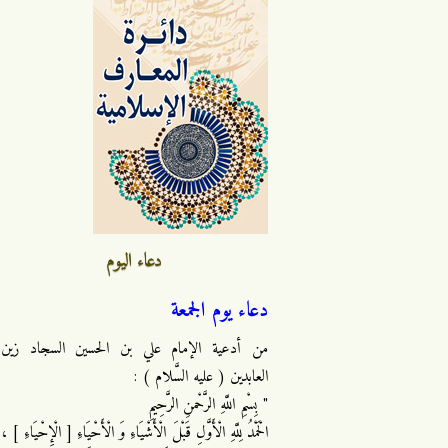
دعاء اليوم
دعاء يوم الجمعة
من أدعية الإمام علي بن الحسين السجاد زين
العابدين ( عليه السَّلام ) :
" بِسْمِ اللَّهِ الرَّحْمنِ الرَّحِيمِ
الْحَمْدُ لِلَّهِ الْأَوَّلِ قَبْلَ الْأَشْيَاءِ وَ الْأَحْيَاءِ [ الْإِحْيَاءِ ] ،