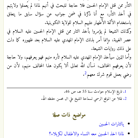
الثأر ممن قتل الإمام الحسين فلا حاجة للبحث في أنهم لماذا لم يُعملوا ولايتهم
في أخذ الثأر، مع أنا ذكرنا في ضمن جواب عن سؤال سابق ما يتعلق
باستخدام الأئمة الأطهار عليهم السلام للولاية التكوينية.
وكذلك الشيعة لم يؤمروا بأخذ الثار ممن قتل الإمام الحسين عليه السلام في
عصر الغيبة، وإنما أمر بذلك الإمام المهدي عليه السلام بعد ظهوره كما دلت
على ذلك روايات الشيعة.
وأما الذين سيأخذ الإمام المهدي عليه السلام ثأره منهم فهو يعرفهم، ولا حاجة
لأن يعرفهم المخالف، نسأل الله تعالى ألا يكون هذا المخالف منهم؛ لأن من
2
رضي بعمل قوم شرك معهم
.
1.
تاريخ الإسلام حوادث سنة 55 هـ، ص 46.
2.
نقلا عن الموقع الرسمي لسماحة الشيخ علي ال محسن حفظه الله.
مواضيع ذات صلة
يالثارات الحسين
لماذا اخذ الحسين معه النساء والاطفال لكربلاء؟