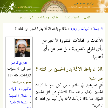
تجاوز إلى المحتوى الرئيسي
المجيب
ادعية و زيارات
مقالات و دراسات
شبهات و ردود
مركز
الرئيسية
»
شبهات و ردود
»
لماذا لم ياخذ الائمة بثار الحسين من قتلته ؟
الإشعاع
أنت هنا
الأبحاث و المقالات المنشورة لا تعبر عن
الإسلامي
رأي الموقع بالضرورة ، بل تعبر عن رأي
أصحابها
الشيخ علي آل محسن
لماذا لم ياخذ الائمة بثار الحسين من قتلته ؟
نشر قبل 6 سنوات
القراءات:
15946
نص الشبهة:
حقول مرتبطة:
أنتم تصرخون في عاشوراء من كل عام: يا لثارات
عاشوراء ، كربلاء
الحسين بإشارة واضحة منكم للانتقام ممن قتل الحسين!
، الشعائر الحسينية
السؤال هنا: لماذا لم يأخذ الأئمة بثأر أبيهم من قتلته كما
-
الشيعة الامامية
تزعمون؟