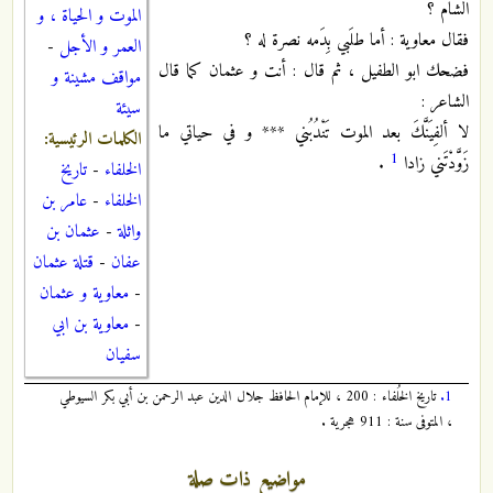
الشام ؟
الموت و الحياة ، و
فقال معاوية : أما طلَبي بِدَمه نصرة له ؟
العمر و الأجل
-
فضحك ابو الطفيل ، ثم قال : أنت و عثمان كما قال
مواقف مشينة و
الشاعر :
سيئة
لا ألفِيَنَّكَ بعد الموت تَنْدُبُني *** و في حياتي ما
الكلمات الرئيسية:
1
زَوَّدْتَني زادا
.
الخلفاء
-
تاريخ
الخلفاء
-
عامر بن
واثلة
-
عثمان بن
عفان
-
قتلة عثمان
-
معاوية و عثمان
-
معاوية بن ابي
سفيان
1.
تاريخ الخُلفاء : 200 ، للإمام الحافظ جلال الدين عبد الرحمن بن أبي بكر السيوطي
، المتوفى سنة : 911 هجرية .
مواضيع ذات صلة