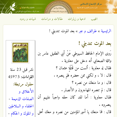
تجاوز إلى المحتوى الرئيسي
المجيب
ادعية و زيارات
مقالات و دراسات
شبهات و ردود
مركز
الرئيسية
»
طرائف و عبر
»
بعد الموت تندبني !
الإشعاع
أنت هنا
بعد الموت تندبني !
الإسلامي
رَوى الإمام الحافظ السيوطي عَنْ أبي الطفيل عامر بن
واثلة الصحابي أنه دخل على معاوية .
فقال له معاوية : ألست من قَتَلَةٍ عثمان ؟
نشر قبل 23 سنة
قال : لا ، و لكني ممن حضره فلم ينصره .
القراءات:
45973
قال : و ما منعك من نصره ؟
حقول مرتبطة:
قال : لم تنصره المهاجرون و الأنصار .
الأخلاق و
فقال معاوية : أما لقد كان حقه واجباً عليهم أن
الصفات الذميمة
-
ينصروه .
الخلفاء و السلاطين
قال : فما منعك يا أمير المؤمنين من نصره و معك أهل
و الملوك و الحكام
-