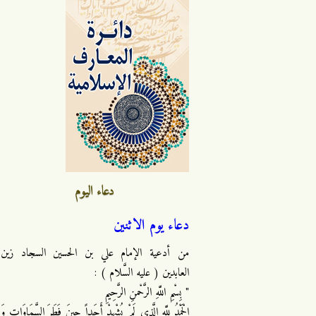
دعاء اليوم
دعاء يوم الاثنين
من أدعية الإمام علي بن الحسين السجاد زين
العابدين ( عليه السَّلام ) :
" بِسْمِ اللَّهِ الرَّحْمنِ الرَّحِيمِ
الْحَمْدُ لِلَّهِ الَّذِي لَمْ يُشْهِدْ أَحَداً حِينَ فَطَرَ السَّمَاوَاتِ وَ