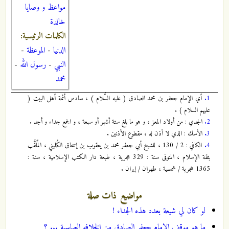
مواعظ و وصايا
خالدة
الكلمات الرئيسية:
الدنيا
-
الموعظة
-
النبي
-
رسول الله
-
محمد
1.
أي الإمام جعفر بن محمد الصادق ( عليه السَّلام ) ، سادس أئمة أهل البيت (
عليهم السلام ) .
2.
الجدي : من أولاد المعز ، و هو ما بلغ ستة أشهر أو سبعة ، و الجمع جداء و أجد .
3.
الأسك : الذي لا أذن له ، مقطوع الأذنين .
4.
الكافي : 2 / 130 ، للشيخ أبي جعفر محمد بن يعقوب بن إسحاق الكُليني ، المُلَقَّب
بثقة الإسلام ، المتوفى سنة : 329 هجرية ، طبعة دار الكتب الإسلامية ، سنة :
1365 هجرية / شمسية ، طهران / إيران .
مواضيع ذات صلة
لو كان لي شيعة بعدد هذه الجداء !
ما هو موقف الامام جعفر الصادق من الخلافه العباسية ... ؟