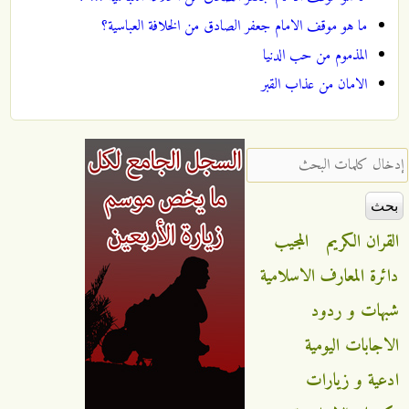
ما هو موقف الامام جعفر الصادق من الخلافة العباسية؟
المذموم من حب الدنيا
الامان من عذاب القبر
‏إدخال كلمات البحث ‏
القران الكريم
المجيب
دائرة المعارف الاسلامية
شبهات و ردود
الاجابات اليومية
ادعية و زيارات