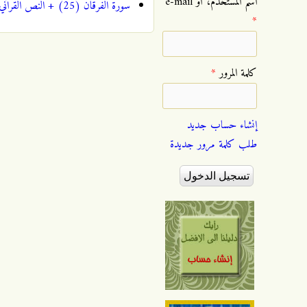
‏اسم المستخدم، أو e-mail
سورة الفرقان (25) + النص القرآني + تلاوة كريم المنصوري (فيديو)
*
‏كلمة المرور ‏
*
إنشاء حساب جديد
طلب كلمة مرور جديدة