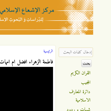
مركز
الإشعاع
‏إدخال كلمات البحث ‏
الرئيسية
أنت هنا
الإسلامي
فاطمة الزهراء افضل ام امهات المؤمني
القران الكريم
المجيب
دائرة المعارف
الاسلامية
شبهات و ردود