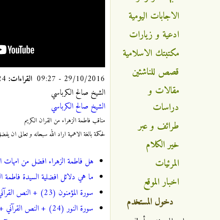
الاجابات اليومية
ادعية و زيارات
مكتبتك الاسلامية
قصص للناشئين
29/10/2016 - 09:27
القراءات:
10024
مقالات و
الشيخ صالح الكرباسي
دراسات
الشيخ صالح الكرباسي
مناقب فاطمة الزهراء من القران ال
كريم
طرائف و عبر
لحكمة بالغة الاهمية اراد الله سبحانه و تعالى ان يفضل
خير الكلام
هل فاطمة الزهراء افضل من امهات الم
المرئيات
ما هي دلائل افضلية السيدة فاطمة الز
اخبار الموقع
سورة المؤمنون (23) + النص القرآني + تلاوة كريم المنصوري (فيديو)
دخول المستخدم
سورة النور (24) + النص القرآني + تلاوة كريم المنصوري (فيديو)