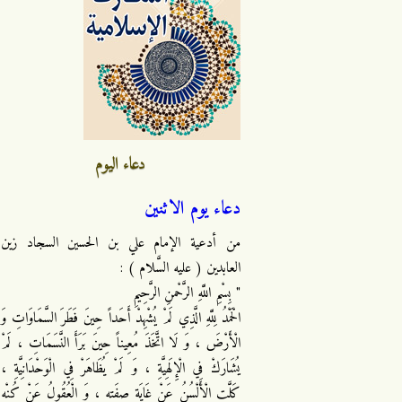
دعاء اليوم
دعاء يوم الاثنين
من أدعية الإمام علي بن الحسين السجاد زين
العابدين ( عليه السَّلام ) :
" بِسْمِ اللَّهِ الرَّحْمنِ الرَّحِيمِ
الْحَمْدُ لِلَّهِ الَّذِي لَمْ يُشْهِدْ أَحَداً حِينَ فَطَرَ السَّمَاوَاتِ وَ
الْأَرْضَ ، وَ لَا اتَّخَذَ مُعِيناً حِينَ بَرَأَ النَّسَمَاتِ ، لَمْ
يُشَارَكْ فِي الْإِلَهِيَّةِ ، وَ لَمْ يُظَاهَرْ فِي الْوَحْدَانِيَّةِ ،
كَلَّتِ الْأَلْسُنُ عَنْ غَايَةِ صِفَتِهِ ، وَ الْعُقُولُ عَنْ كُنْهِ