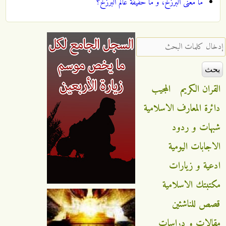
ما معنى البرزخ، و ما حقيقة عالم البرزخ؟
‏إدخال كلمات البحث ‏
القران الكريم
المجيب
دائرة المعارف الاسلامية
شبهات و ردود
الاجابات اليومية
ادعية و زيارات
مكتبتك الاسلامية
قصص للناشئين
مقالات و دراسات