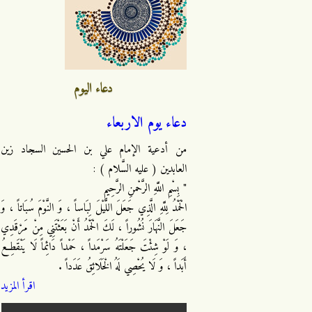
دعاء اليوم
دعاء يوم الاربعاء
من أدعية الإمام علي بن الحسين السجاد زين
العابدين ( عليه السَّلام ) :
" بِسْمِ اللَّهِ الرَّحْمنِ الرَّحِيمِ
الْحَمْدُ لِلَّهِ الَّذِي جَعَلَ اللَّيْلَ لِبَاساً ، وَ النَّوْمَ سُبَاتاً ، وَ
جَعَلَ النَّهَارَ نُشُوراً ، لَكَ الْحَمْدُ أَنْ بَعَثْتَنِي مِنْ مَرْقَدِي
، وَ لَوْ شِئْتَ جَعَلْتَهُ سَرْمَداً ، حَمْداً دَائِماً لَا يَنْقَطِعُ
أَبَداً ، وَ لَا يُحْصِي لَهُ الْخَلَائِقُ عَدَداً .
اقرأ المزيد