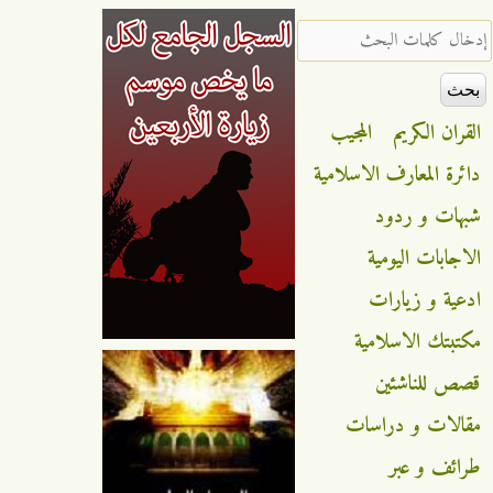
‏إدخال كلمات البحث ‏
القران الكريم
المجيب
دائرة المعارف الاسلامية
شبهات و ردود
الاجابات اليومية
ادعية و زيارات
مكتبتك الاسلامية
قصص للناشئين
مقالات و دراسات
طرائف و عبر