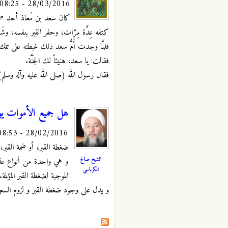
28/03/2016 - 08:25
كان سعد بن مَعاذ أحد صحابة
كتفه عِدَّة مِرَّات، وحفر القبر بنفسه، وشَقّ
فلمَّا وجدت أُمُّ سعد ذلك غبطته على تلك ا
فقالت: يا سعد، هنيئاً لك الجَنَّة.
فقال رسول الله (صلى الله عليه وآله وسلم): يا
هل جميع الأموات يو
28/02/2016 - 08:53
ضغطة القبر، أو ضمة القبر، 
الشيخ صالح
و هي واحدة من أنواع عذ
الكرباسي
الموجبة لضغطة القبر المؤلمة.
و يدل على وجود ضغطة القبر و لزوم السع