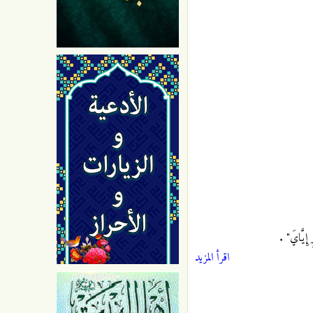
ٍ إِيَّايَ"
.
اقرأ المزيد