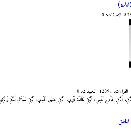
فيديو)
التعليقات:
0
القراءات:
12091
التعليقات:
0
 أَبْكِي لِخُرُوجِ نَفْسِي، أَبْكِي لِظُلْمَةِ قَبْرِي، أَبْكِي لِضِيقِ لَحْدِي، أَبْكِي لِسُؤَالِ مُنْكَرٍ وَ نَكِير
الخلق