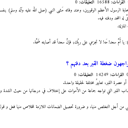
القراءات:
16588
التعليقات:
0
 الرسول الأعظم الوقورين، وعند وفاته مَشى النبي (صلى الله عليه وآله وسلم) بنفسه في 
َ له اللحد ودفنه فيه.
لمنزلة.
 أُمَّ سعد! مَه! لا تجزمي على ربِّك؛ فإنَّ سعداً قد أصابته ضَمَّة.
اجهون ضغطة القبر بعد دفنهم ؟
القراءات:
14249
التعليقات:
0
أو عصرة القبر، تعابيرٌ مختلفة لحقيقة واحدة.
اب القبر التي تواجه جماعة من الأموات على إختلاف في درجاتها من حيث الشدة
ي من أجل التخلص منها، و ضرورة تحصيل الضمانات اللازمة للخلاص منها فعل و قول ر