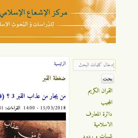
مركز
الإشعاع
‏إدخال كلمات البحث ‏
الرئيسية
أنت هنا
الإسلامي
ضغطة القبر
القران الكريم
من يجار من عذاب القبر 3 ؟ (فيديو)
المجيب
15/03/2018 - 14:00
القراءات:
8841
دائرة المعارف
الاسلامية
شبهات و ردود