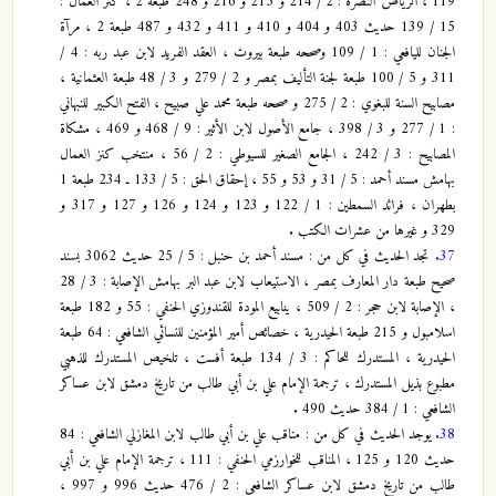
119 ، الرياض النضرة : 2 / 214 و 215 و 216 و 248 طبعة 2 ، كنز العمال :
15 / 139 حديث 403 و 404 و 410 و 411 و 432 و 487 طبعة 2 ، مرآة
الجنان لليافعي : 1 / 109 وصححه طبعة بيروت ، العقد الفريد لابن عبد ربه : 4 /
311 و 5 / 100 طبعة لجنة التأليف بمصر و 2 / 279 و 3 / 48 طبعة العثمانية ،
مصابيح السنة للبغوي : 2 / 275 و صححه طبعة محمد علي صبيح ، الفتح الكبير للنبهاني
: 1 / 277 و 3 / 398 ، جامع الأصول لابن الأثير : 9 / 468 و 469 ، مشكاة
المصابيح : 3 / 242 ، الجامع الصغير للسيوطي : 2 / 56 ، منتخب كنز العمال
بهامش مسند أحمد : 5 / 31 و 53 و 55 ، إحقاق الحق : 5 / 133 ـ 234 طبعة 1
بطهران ، فرائد السمطين : 1 / 122 و 123 و 124 و 126 و 127 و 317 و
329 و غيرها من عشرات الكتب .
37.
تجد الحديث في كل من : مسند أحمد بن حنبل : 5 / 25 حديث 3062 بسند
صحيح طبعة دار المعارف بمصر ، الاستيعاب لابن عبد البر بهامش الإصابة : 3 / 28
، الإصابة لابن حجر : 2 / 509 ، ينابيع المودة للقندوزي الحنفي : 55 و 182 طبعة
اسلامبول و 215 طبعة الحيدرية ، خصائص أمير المؤمنين للنسائي الشافعي : 64 طبعة
الحيدرية ، المستدرك للحاكم : 3 / 134 طبعة أفست ، تلخيص المستدرك للذهبي
مطبوع بذيل المستدرك ، ترجمة الإمام علي بن أبي طالب من تاريخ دمشق لابن عساكر
الشافعي : 1 / 384 حديث 490 .
38.
يوجد الحديث في كل من : مناقب علي بن أبي طالب لابن المغازلي الشافعي : 84
حديث 120 و 125 ، المناقب للخوارزمي الحنفي : 111 ، ترجمة الإمام علي بن أبي
طالب من تاريخ دمشق لابن عساكر الشافعي : 2 / 476 حديث 996 و 997 ،