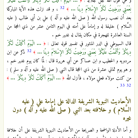
و هي قول الله جَلَّ جَلالُه :
... الْيَوْمَ أَكْمَلْتُ لَكُمْ دِينَكُمْ وَأَتْمَمْتُ عَلَيْكُمْ
﴿
32
نِعْمَتِي وَرَضِيتُ لَكُمُ الإِسْلاَمَ دِينًا ...
، و قد نزلت هذه الآية المباركة
﴾
بعد أن نصب رسول الله ( صلى الله عليه و آله ) علي بن أبي طالب ( عليه
السَّلام ) خليفة له و إماماً على أمته في اليوم الثامن عشر من ذي الحجة من
السنة العاشرة للهجرة في مكان يقال له غدير خم .
قال السيوطي في الدر المنثور في تفسير قوله تعالى :
... الْيَوْمَ أَكْمَلْتُ لَكُمْ
﴿
32
دِينَكُمْ وَأَتْمَمْتُ عَلَيْكُمْ نِعْمَتِي وَرَضِيتُ لَكُمُ الإِسْلاَمَ دِينًا ...
ذكر عن ابن
﴾
مردويه و الخطيب و ابن عساكر عن أبي هريرة قال : لمَّا كان يوم غدير خم ،
و هو يوم ثماني عشرة من ذي الحجة قال النبي ( صلى الله عليه و آله و سلم ) :
من كنت مولاه فعلي مولاه ، فأنزل الله
... الْيَوْمَ أَكْمَلْتُ لَكُمْ دِينَكُمْ ...
﴾
﴿
33
32
.
الأحاديث النبوية الشريفة الدالة على إمامة علي ( عليه
السَّلام ) و خلافته بعد النبي ( صلى الله عليه و آله ) دون
غيره
و أما الأدلة الواضحة و الصريحة من الأحاديث النبوية الشريفة على أن خلافة