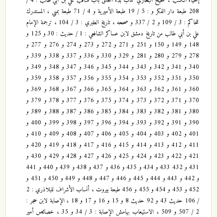
إحياء الكتب ، صحيح البخاري كتاب بدء الخلق باب مناقب علي بن أبي طالب : 4 /
208 طبعة دار الفكر و : 5 / 19 طبعة الأميرية و 4 / 71 طبعة بمبي ، المستدرك
للحاكم : 3 / 109 و 2 / 337 و صححه ، تاريخ الطبري : 3 / 104 ، ترجمة الإمام
علي بن أبي طالب من تاريخ دمشق لابن عساكر الشافعي : 1 / حديث : 30 و 125 و
148 و 149 و 150 و 251 و 271 و 272 و 273 و 274 و 276 و 277 و
278 و 279 و 280 و 281 و 329 و 330 و 336 و 337 و 338 و 339 و
340 و 341 و 342 و 343 و 344 و 345 و 346 و 347 و 348 و 349 و
350 و 351 و 352 و 353 و 354 و 355 و 356 و 357 و 358 و 359 و
360 و 361 و 362 و 363 و 364 و 365 و 366 و 367 و 368 و 369 و
370 و 371 و 372 و 373 و 374 و 375 و 376 و 377 و 378 و 379 و
380 و 381 و 382 و 383 و 384 و 385 و 386 و 387 و 388 و 389 و
390 و 391 و 392 و 393 و 394 و 396 و 397 و 398 و 399 و 400 و
401 و 402 و 403 و 404 و 405 و 406 و 407 و 408 و 409 و 410 و
411 و 412 و 413 و 414 و 415 و 416 و 417 و 418 و 419 و 420 و
421 و 422 و 423 و 424 و 425 و 426 و 427 و 428 و 429 و 430 و
431 و 432 433 و 434 و 435 و 436 و 437 و 438 و 439 و 440 و 441
و 442 و 443 و 444 و 445 و 446 و 447 و 448 و 449 و 450 و 451 و
452 و 453 و 454 و 455 و 456 طبعة بيروت ، أنساب الأشراف للبلاذري : 2
/ 106 حديث 43 و 92 حديث 8 و 15 و 16 و 17 و 18 ، الإصابة لابن حجر :
2 / 507 و 509 ، الاستيعاب بهامش الإصابة : 3 / 34 و 35 ، خصائص أمير