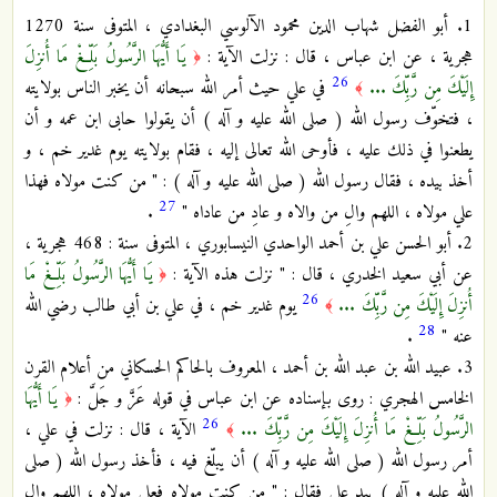
1. أبو الفضل شهاب الدين محمود الآلوسي البغدادي ، المتوفى سنة 1270
هجرية ، عن ابن عباس ، قال : نزلت الآية :
يَا أَيُّهَا الرَّسُولُ بَلِّغْ مَا أُنزِلَ
﴿
26
إِلَيْكَ مِن رَّبِّكَ ...
في علي حيث أمر الله سبحانه أن يخبر الناس بولايته
﴾
، فتخوّف رسول الله ( صلى الله عليه و آله ) أن يقولوا حابى ابن عمه و أن
يطعنوا في ذلك عليه ، فأوحى الله تعالى إليه ، فقام بولايته يوم غدير خم ، و
أخذ بيده ، فقال رسول الله ( صلى الله عليه و آله ) : " من كنت مولاه فهذا
27
علي مولاه ، اللهم والِ من والاه و عادِ من عاداه "
.
2. أبو الحسن علي بن أحمد الواحدي النيسابوري ، المتوفى سنة : 468 هجرية ،
عن أبي سعيد الخدري ، قال : " نزلت هذه الآية :
يَا أَيُّهَا الرَّسُولُ بَلِّغْ مَا
﴿
26
أُنزِلَ إِلَيْكَ مِن رَّبِّكَ ...
يوم غدير خم ، في علي بن أبي طالب رضي الله
﴾
28
عنه "
.
3. عبيد الله بن عبد الله بن أحمد ، المعروف بالحاكم الحسكاني من أعلام القرن
الخامس الهجري : روى بإسناده عن ابن عباس في قوله عَزَّ و جَلَّ :
يَا أَيُّهَا
﴿
26
الرَّسُولُ بَلِّغْ مَا أُنزِلَ إِلَيْكَ مِن رَّبِّكَ ...
الآية ، قال : نزلت في علي ،
﴾
أمر رسول الله ( صلى الله عليه و آله ) أن يبلّغ فيه ، فأخذ رسول الله ( صلى
الله عليه و آله ) بيد علي فقال : " من كنت مولاه فعلي مولاه ، اللهم والِ