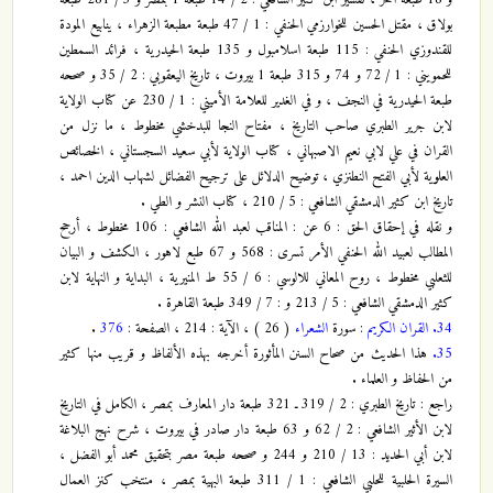
بولاق ، مقتل الحسين للخوارزمي الحنفي : 1 / 47 طبعة مطبعة الزهراء ، ينابيع المودة
للقندوزي الحنفي : 115 طبعة اسلامبول و 135 طبعة الحيدرية ، فرائد السمطين
للحمويني : 1 / 72 و 74 و 315 طبعة 1 بيروت ، تاريخ اليعقوبي : 2 / 35 و صححه
طبعة الحيدرية في النجف ، و في الغدير للعلامة الأميني : 1 / 230 عن كتاب الولاية
لابن جرير الطبري صاحب التاريخ ، مفتاح النجا للبدخشي مخطوط ، ما نزل من
القران في علي لابي نعيم الاصبهاني ، كتاب الولاية لأبي سعيد السجستاني ، الخصائص
العلوية لأبي الفتح النطنزي ، توضيح الدلائل على ترجيح الفضائل لشهاب الدين احمد ،
تاريخ ابن كثير الدمشقي الشافعي : 5 / 210 ، كتاب النشر و الطي .
و نقله في إحقاق الحق : 6 عن : المناقب لعبد الله الشافعي : 106 مخطوط ، أرجح
المطالب لعبيد الله الحنفي الأمر تسرى : 568 و 67 طبع لاهور ، الكشف و البيان
للثعلبي مخطوط ، روح المعاني للالوسي : 6 / 55 ط المنيرية ، البداية و النهاية لابن
كثير الدمشقي الشافعي : 5 / 213 و : 7 / 349 طبعة القاهرة .
34.
القران الكريم
: سورة
الشعراء
( 26 ) ، الآية : 214 ، الصفحة :
376
.
35.
هذا الحديث من صحاح السنن المأثورة أخرجه بهذه الألفاظ و قريب منها كثير
من الحفاظ و العلماء .
راجع : تاريخ الطبري : 2 / 319 ـ 321 طبعة دار المعارف بمصر ، الكامل في التاريخ
لابن الأثير الشافعي : 2 / 62 و 63 طبعة دار صادر في بيروت ، شرح نهج البلاغة
لابن أبي الحديد : 13 / 210 و 244 و صححه طبعة مصر بتحقيق محمد أبو الفضل ،
السيرة الحلبية للحلبي الشافعي : 1 / 311 طبعة البهية بمصر ، منتخب كنز العمال