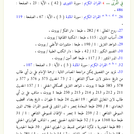
فِي الْقُرْبَى ...
القران الكريم
: سورة
الشورى
( 42 ) ، الآية : 23 ، الصفحة :
﴾
.
486
a.
b.
c.
d.
e.
26.
القران الكريم
: سورة
المائدة
( 5 ) ، الآية : 67 ، الصفحة :
119
.
27.
روح المعاني : 4 / 282 ، طبعة : دار الفكر / بيروت .
28.
أسباب النزول : 115 ، طبعة : المكتبة الثقافية / بيروت .
29.
شواهد التنزيل : 1 / 190 ، طبعة : منشورات الأعلمي / بيروت .
30.
التفسير الكبير : 12 / 42 ، طبعة : دار الكتب العلمية / بيروت .
31.
الدر المنثور : 3 / 117 ، طبعة محمد أمين / بيروت .
a.
b.
c.
32.
القران الكريم
: سورة
المائدة
( 5 ) ، الآية : 3 ، الصفحة :
107
.
33.
لمزيد من التفصيل يمكن مراجعة المصادر التالية : ترجمة الإمام علي بن أبي طالب
من تاريخ دمشق لابن عساكر الشافعي : 2 / 75 الحديث 575 و 576 و 577 و
578 و 585 طبعة 1 بيروت . شواهد التنزيل للحسكاني الحنفي : 1 / 157 الحديث
211 و 212 و 213 و 214 و 215 و 250 طبعة 1 بيروت ، مناقب علي بن أبي
طالب لابن المغازلي الشافعي : 19 الحديث 24 طبعة 1 طهران ، تاريخ بغداد للخطيب
البغدادي : 8 / 290 طبعة السعادة بمصر ، الدر المنثور في تفسير القران لجلال الدين
السيوطي الشافعي : 2 / 259 طبعة 1 بمصر ، الإتقان للسيوطي الشافعي : 1 / 31
طبعة سنة 1360 هـ‍ و 1 / 52 طبعة المشهد الحسيني بمصر ، المناقب للخوارزمي الحنفي
: 80 طبعة الحيدرية ، تذكرة الخواص للسبط بن الجوزي الحنفي : 30 طبعة الحيدرية
و 18 طبعة آخر ، تفسير ابن كثير الشافعي : 2 / 14 طبعة 1 بمصر و 3 / 281 طبعة