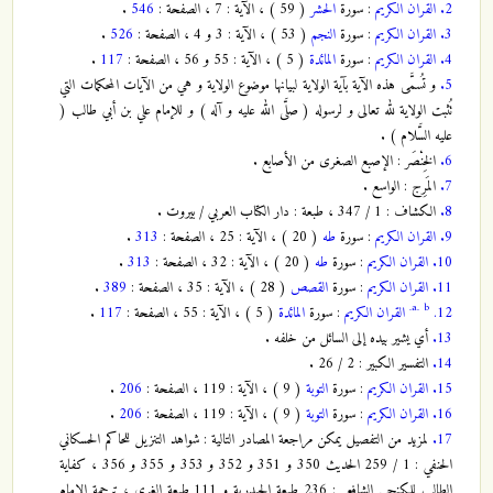
2.
القران الكريم
: سورة
الحشر
( 59 ) ، الآية : 7 ، الصفحة :
546
.
3.
القران الكريم
: سورة
النجم
( 53 ) ، الآية : 3 و 4 ، الصفحة :
526
.
4.
القران الكريم
: سورة
المائدة
( 5 ) ، الآية : 55 و 56 ، الصفحة :
117
.
5.
و تُسمَّى هذه الآية بآية الولاية لبيانها موضوع الولاية و هي من الآيات المحكمات التي
تُثبت الولاية لله تعالى و لرسوله ( صلَّى الله عليه و آله ) و للإمام علي بن أبي طالب (
عليه السَّلام ) .
6.
الخِنْصَر : الإصبع الصغرى من الأصابع .
7.
المَرِج : الواسع .
8.
الكشاف : 1 / 347 ، طبعة : دار الكتاب العربي / بيروت .
9.
القران الكريم
: سورة
طه
( 20 ) ، الآية : 25 ، الصفحة :
313
.
10.
القران الكريم
: سورة
طه
( 20 ) ، الآية : 32 ، الصفحة :
313
.
11.
القران الكريم
: سورة
القصص
( 28 ) ، الآية : 35 ، الصفحة :
389
.
a.
b.
12.
القران الكريم
: سورة
المائدة
( 5 ) ، الآية : 55 ، الصفحة :
117
.
13.
أي يشير بيده إلى السائل من خلفه .
14.
التفسير الكبير : 2 / 26 .
15.
القران الكريم
: سورة
التوبة
( 9 ) ، الآية : 119 ، الصفحة :
206
.
16.
القران الكريم
: سورة
التوبة
( 9 ) ، الآية : 119 ، الصفحة :
206
.
17.
لمزيد من التفصيل يمكن مراجعة المصادر التالية : شواهد التنزيل للحاكم الحسكاني
الحنفي : 1 / 259 الحديث 350 و 351 و 352 و 353 و 355 و 356 ، كفاية
الطالب للكنجي الشافعي : 236 طبعة الحيدرية و 111 طبعة الغري ، ترجمة الإمام