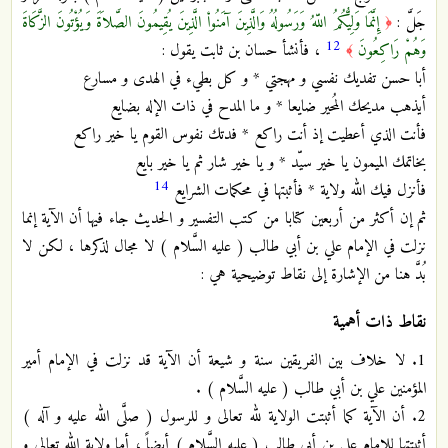
جَلَّ :
إِنَّمَا وَلِيُّكُمُ اللّهُ وَرَسُولُهُ وَالَّذِينَ آمَنُواْ الَّذِينَ يُقِيمُونَ الصَّلاَةَ وَيُؤْتُونَ الزَّكَاةَ
﴿
12
وَهُمْ رَاكِعُونَ
، فأنشأ حسان بن ثابت يقول :
﴾
أبا حسن تفديك نفسي و مهجتي * و كل بطيء في الهدى و مسارع
أيذهب مديحك المُحير ضايعا * و ما المدح في ذات الإله بضايع
فأنت الذي أعطيت إذ أنت راكع * فدتك نفوس القوم يا خير راكع
بخاتمك الميمون يا خير سيّد * و يا خير شار ثم يا خير بايع
14
فأنزل فيك الله ولاية * فأثبتها في محكمات الشرايع
ثم إن أكثر من أربعين كتابا من كتب التفسير و الحديث جاء فيها أن الآية إنما
نزلت في الإمام علي بن أبي طالب ( عليه السَّلام ) لا مجال لذكرها ، لكن لا
بُدَّ هنا من الإشارة إلى نقاط توضيحية هي :
نقاط ذات أهمية
1. لا خلاف بين الفريقين سنة و شيعة أن الآية قد نزلت في الإمام أمير
المؤمنين علي بن أبي طالب ( عليه السَّلام ) .
2. أن الآية كما أثبتت الولاية لله تعالى و للرسول ( صلَّى الله عليه و آله )
أثبتتها للإمام علي بن أبي طالب ( عليه السَّلام ) أيضاً ، أما ولاية الله تعالى و