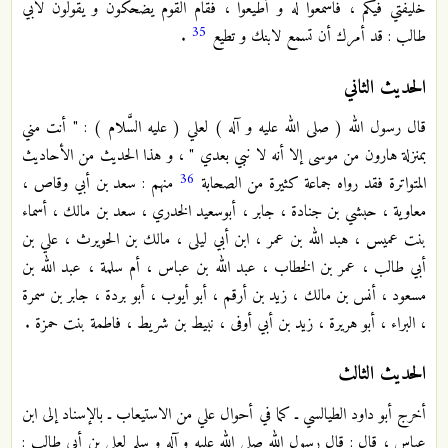
خليفتي فيكم ، فاسمعوا له و أطيعوا ، فقام القوم يضحكون و يقولون لأبي
35
طالب : قد أمرك أن تسمع لابنك و تطيع
.
الحديث الثاني
قال رسول الله ( صلى الله عليه و آله ) لعلي ( عليه السَّلام ) : " أنت مني
بمنزلة هارون من موسى إلا أنه لا نبي بعدي " ، و هذا الحديث من الأحاديث
36
المتواترة فقد رواه جماعة كثيرة من الصحابة
منهم : سعد بن أبي وقاص ،
معاوية ، حبشي بن جنادة ، جابر ، أبوسعيد الخدري ، سعد بن مالك ، أسماء
بنت عميس ، هبد الله بن عمر ، ابن أبي ليلى ، مالك بن الحويرث ، علي بن
أبي طالب ، عمر بن الخطاب ، عبد الله بن عباس ، أم سلمة ، عبد الله بن
مسعود ، أنس بن مالك ، زيد بن أرقم ، أبو أيوب ، أبو بردة ، جابر بن سمرة
، البراء ، أبو هريرة ، زيد بن أبي أوفى ، نبيط بن شريط ، فاطمة بنت حمزة .
الحديث الثالث
أخرج أبو داود الطيالسي ـ كما في أحوال علي من الاستيعاب ـ بالإسناد إلى ابن
عباس ، قال : قال رسول الله صلى الله عليه و آله و سلم لعلي بن أبي طالب :