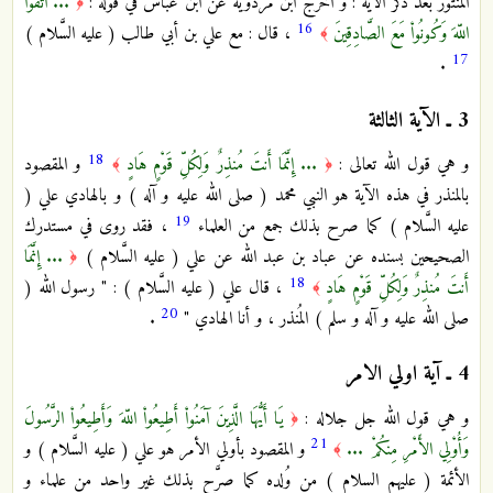
المنثور بعد ذكر الآية : و أخرج ابن مردويه عن ابن عباس في قوله :
... اتَّقُواْ
﴿
16
اللّهَ وَكُونُواْ مَعَ الصَّادِقِينَ
، قال : مع علي بن أبي طالب ( عليه السَّلام )
﴾
17
.
3 ـ
الآية الثالثة
18
و هي قول الله تعالى :
... إِنَّمَا أَنتَ مُنذِرٌ وَلِكُلِّ قَوْمٍ هَادٍ
و المقصود
﴾
﴿
بالمنذر في هذه الآية هو النبي محمد ( صلى الله عليه و آله ) و بالهادي علي (
19
عليه السَّلام ) كما صرح بذلك جمع من العلماء
، فقد روى في مستدرك
الصحيحين بسنده عن عباد بن عبد الله عن علي ( عليه السَّلام )
... إِنَّمَا
﴿
18
أَنتَ مُنذِرٌ وَلِكُلِّ قَوْمٍ هَادٍ
، قال علي ( عليه السَّلام ) : " رسول الله (
﴾
20
صلى الله عليه و آله و سلم ) المُنذر ، و أنا الهادي "
.
4 ـ
آية اولي الامر
و هي قول الله جل جلاله :
يَا أَيُّهَا الَّذِينَ آمَنُواْ أَطِيعُواْ اللّهَ وَأَطِيعُواْ الرَّسُولَ
﴿
21
وَأُوْلِي الأَمْرِ مِنكُمْ ...
و المقصود بأولي الأمر هو علي ( عليه السَّلام ) و
﴾
الأئمة ( عليهم السلام ) من وُلده كما صرَّح بذلك غير واحد من علماء و