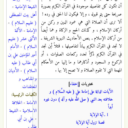
أن تكون كل تفاصيله موجودة في القرآن الكريم بصورة
الشيعة الإمامية
-
صريحة حتى يتم قبوله ، و إلا فيكون لنا الحق في رده !
أهل بيت المصطفى
ألا ترى أن الصلاة التي هي عمود الدين و ركن من
( عليهم السلام )
-
أركان الإسلام ،‌ و كذلك الحج و الزكاة و هما أيضاً
الإمامة
-
الأئمة
من أركان الإسلام ـ بنص الأحاديث النبوية الشريفة ـ
الأثنى عشر ( عليهم
لا تجد في القرآن الكريم بياناً لتفاصيلها ، فمثلاً أين تجد
السلام )
-
الأمام
في القرآن الكريم ذكراً لعدد ركعات الصلوات ، أو
أمير المؤمنين علي بن
الركوع و السجود و أذكارهما و ما إليها من الأحكام
أبي طالب ( عليه
المهمة التي لا تقوم الصلاة و لا تصح إلا بها .
السلام )
-
الأديان
و المذاهب و
محتويات
[
إخفاء
]
المعتقدات
الآيات الدالة على إمامة علي ( عليه السَّلام ) و
الكلمات الرئيسية:
خلافته بعد النبي ( صلى الله عليه و آله ) دون غيره
الامامة
-
الخلافة
أبداً
الاسلامية
-
الشيعة
1 ـ
آية الولاية
-
علي بن أبي
قصة نزول آية الولاية
طالب