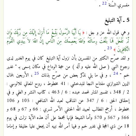
22
مفسري السُنة
.
5 ـ
آية التبليغ
و هي قول الله عز و جل :
يَا أَيُّهَا الرَّسُولُ بَلِّغْ مَا أُنزِلَ إِلَيْكَ مِن رَّبِّكَ وَإِن
﴿
لَّمْ تَفْعَلْ فَمَا بَلَّغْتَ رِسَالَتَهُ وَاللّهُ يَعْصِمُكَ مِنَ النَّاسِ إِنَّ اللّهَ لاَ يَهْدِي الْقَوْمَ
23
الْكَافِرِينَ
.
﴾
و لقد صرّح الكثير من المفسرين بأن نزول آية التبليغ كان في يوم الغدير لدى
رجوع النبي ( صلى الله عليه و آله ) من حجة الوداع في مكان يسمى بـ " غدير
25
24
خم "
، و في ما يلي نذكر بعض من صرّح بذلك
، الأربعين لجمال
الدين الشيرازي مفتاح النجا للبدخشي : 41 مخطوط ، روح المعاني للالوسي :
2 / 348 ، تفسير المنار لمحمد عبده : 6 / 463 ، كتاب النشر و الطي و في
إحقاق الحق : 6 / 347 عن المناقب لعبد الله الشافعي : 105 و 106
مخطوط ، أرجح المطالب لعبيد الله الحنفي الآمر تسري : 66 و 67 و 68 و
566 و 567 و 570 وأما الشيعة فإنها مجمعة على أن هذه الآية نزلت في يوم
18 من ذي الحجة في غدير خم و فيها أمر الله نبيه أن يجعل عليا خليفة و إماما
. :