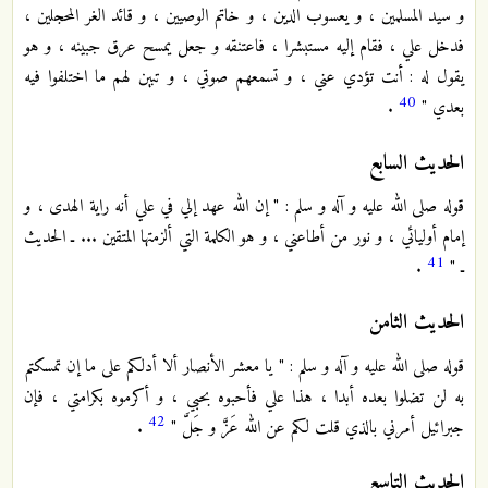
و سيد المسلمين ، و يعسوب الدين ، و خاتم الوصيين ، و قائد الغر المحجلين ،
فدخل علي ، فقام إليه مستبشرا ، فاعتنقه و جعل يمسح عرق جبينه ، و هو
يقول له : أنت تؤدي عني ، و تسمعهم صوتي ، و تبين لهم ما اختلفوا فيه
40
بعدي "
.
الحديث السابع
قوله صلى الله عليه و آله و سلم : " إن الله عهد إلي في علي أنه راية الهدى ، و
إمام أوليائي ، و نور من أطاعني ، و هو الكلمة التي ألزمتها المتقين ... ـ الحديث
41
ـ "
.
الحديث الثامن
قوله صلى الله عليه و آله و سلم : " يا معشر الأنصار ألا أدلكم على ما إن تمسكتم
به لن تضلوا بعده أبدا ، هذا علي فأحبوه بحبي ، و أكرموه بكرامتي ، فإن
42
جبرائيل أمرني بالذي قلت لكم عن الله عَزَّ و جَلَّ "
.
الحديث التاسع