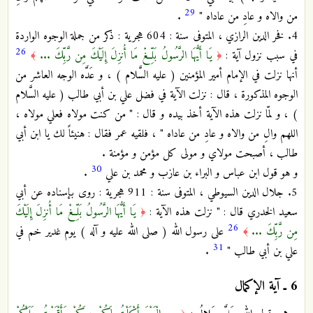
29
من والاه و عادِ من عاداه "
.
4. فخر الدين الرازي ، المتوفى سنة : 604 هجرية : ذكر من جملة الوجوه الواردة
26
في سبب نزول آية :
يَا أَيُّهَا الرَّسُولُ بَلِّغْ مَا أُنزِلَ إِلَيْكَ مِن رَّبِّكَ ...
﴾
﴿
أنها نزلت في الإمام أمير المؤمنين ( عليه السَّلام ) ، و عَدَّه الوجه العاشر من
الوجوه المذكورة ، قال : نزلت الآية في فضل علي بن أبي طالب ( عليه السَّلام
) ، و لمّا نزلت هذه الآية أخذ بيده و قال : " من كنت مولاه فعلي مولاه ،
اللهم والِ من والاه و عادِ من عاداه " ، فلقيه عمر فقال : هنيئاً لك يا ابن أبي
طالب ، أصبحت مولاي و مولى كل مؤمن و مؤمنة .
30
و هو قول ابن عباس و البراء بن عازب و محمد بن علي
.
5. جلال الدين السيوطي ، المتوفى سنة : 911 هجرية : روى بإسناده عن أبي
سعيد الخدري قال : " نزلت هذه الآية :
يَا أَيُّهَا الرَّسُولُ بَلِّغْ مَا أُنزِلَ إِلَيْكَ
﴿
26
مِن رَّبِّكَ ...
على رسول الله ( صلى الله عليه و آله ) يوم غدير خم في
﴾
31
علي بن أبي طالب "
.
6 ـ
آية الإكمال