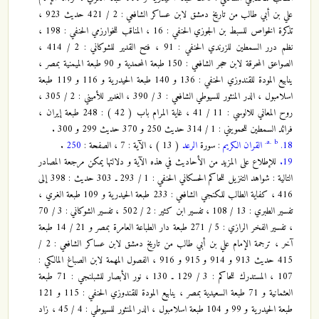
علي بن أبي طالب من تاريخ دمشق لابن عساكر الشافعي : 2 / 421 حديث 923 ،
تذكرة الخواص للسبط بن الجوزي الحنفي : 16 ، المناقب للخوارزمي الحنفي : 198 ،
نظم درر السمطين للزرندي الحنفي : 91 ، فتح القدير للشوكاني : 2 / 414 ،
الصواعق المحرقة لابن حجر الشافعي : 150 طبعة المحمدية و 90 طبعة الميمنية بمصر ،
ينابيع المودة للقندوزي الحنفي : 136 و 140 طبعة الحيدرية و 116 و 119 طبعة
اسلامبول ، الدر المنثور للسيوطي الشافعي : 3 / 390 ، الغدير للأميني : 2 / 305 ،
روح المعاني للالوسي : 11 / 41 ، غاية المرام باب ( 42 ) : 248 طبعة إيران ،
فرائد السمطين للحمويني : 1 / 314 حديث 250 و 370 حديث 299 و 300 .
a.
b.
18.
القران الكريم
: سورة
الرعد
( 13 ) ، الآية : 7 ، الصفحة :
250
.
19.
للإطلاع على المزيد من الأحاديث في هذه الآية و دلالتها يمكن مرجعة المصادر
التالية : شواهد التنزيل للحاكم الحسكاني الحنفي : 1 / 293 ـ 303 حديث : 398 إلى
416 ، كفاية الطالب للكنجي الشافعي : 233 طبعة الحيدرية و 109 طبعة الغري ،
تفسير الطبري : 13 / 108 ، تفسير ابن كثير : 2 / 502 ، تفسير الشوكاني : 3 / 70
، تفسير الفخر الرازي : 5 / 271 طبعة دار الطباعة العامرة بمصر و 21 / 14 طبعة
آخر ، ترجمة الإمام علي بن أبي طالب من تاريخ دمشق لابن عساكر الشافعي : 2 /
415 حديث 913 و 914 و 915 و 916 ، الفصول المهمة لابن الصباغ المالكي :
107 ، المستدرك للحاكم : 3 / 129 ـ 130 ، نور الأبصار للشبلنجي : 71 طبعة
العثمانية و 71 طبعة السعيدية بمصر ، ينابيع المودة للقندوزي الحنفي : 115 و 121
طبعة الحيدرية و 99 و 104 طبعة اسلامبول ، الدر المنثور للسيوطي : 4 / 45 ، زاد