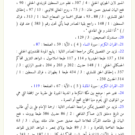
المسير لابن الجوزي الحنبلي : 4 / 307 ، نظم درر السمطين للزرندي الحنفي : 90 ،
فتح البيان لصديق حسن خان : 5 / 75 ، روح المعاني للالوسي : 13 / 97 ، إحقاق
الحق للتستري : 3 / 88 ـ 93 ، فضائل الخمسة من الصحاح الستة : 1 / 313 ، فرائد
السمطين : 1 / 148 ، راجع بقية المصادر فيما يأتي تحت رقم ( 583 ) عند قوله (
/ ) " أنا المنذر و علي الهادي " .
20.
مستدرك الصحيحين : 3 / 129 .
21.
القران الكريم
: سورة
النساء
( 4 ) ، الآية : 59 ، الصفحة :
87
.
22.
لمزيد من التفصيل يمكن مراجعة المصادر التالية : ينابيع المودة للقندوزي الحنفي :
134 و 137 طبعة الحيدرية و 114 و 117 طبعة اسلامبول ، شواهد التنزيل للحاكم
الحسكاني الحنفي : 1 / 148 حديث : 202 و 203 و 204 ، تفسير الرازي : 3 /
357 ، إحقاق الحق للتستري : 3 / 434 طبعة 1 بطهران ، فرائد السمطين : 1 /
314 الحديث 250 .
23.
القران الكريم
: سورة
المائدة
( 5 ) ، الآية : 67 ، الصفحة :
119
.
24.
غدير خم : موضع بين مكة المكرمة و المدينة المنورة على مقربة من الجحفة التي هي
من المواقيت التي يُحرِم منها الحجاج للحج أو العمرة .
25.
لمزيد من التفصيل يمكن مراجعة المصادر التالية : ترجمة الإمام علي بن أبي طالب
من تاريخ دمشق لابن عساكر الشافعي : 2 / 86 حديث 586 طبعة بيروت ، فتح
البيان في مقاصد القرآن للعلامة السيد صديق حسن خان ملك بهوبال : 3 / 63
مطبعة العاصمة بالقاهرة و : 3 / 89 طبعة بولاق بمصر ، شواهد التنزيل لقواعد
التفضيل في الآيات النازلة في أهل البيت للحاكم الحسكاني : 1 / 187 حديث 243 و