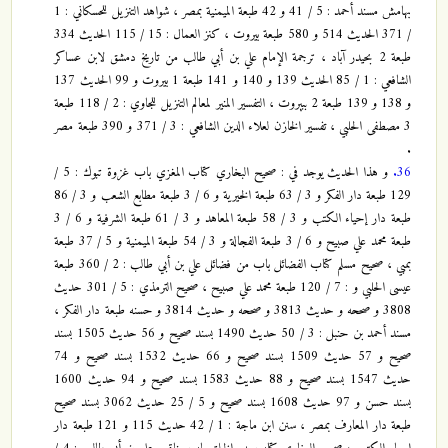
بهامش مسند أحمد : 5 / 41 و 42 طبعة الميمنية بمصر ، شواهد التنزيل للحسكاني : 1
/ 371 الحديث 514 و 580 طبعة بيروت ، كنز العمال : 15 / 115 الحديث 334
طبعة 2 بحيدر آباد ، ترجمة الإمام علي بن أبي طالب من تاريخ دمشق لابن عساكر
الشافعي : 1 / 85 الحديث 139 و 140 و 141 طبعة 1 بيروت و 99 الحديث 137
و 138 و 139 طبعة 2 ببيروت ، التفسير المنير لمعالم التنزيل للجاوي : 2 / 118 طبعة
3 مصطفى الحلبي ، تفسير الخازن لعلاء الدين الشافعي : 3 / 371 و 390 طبعة مصر
.
36.
و هذا الحديث يوجد في : صحيح البخاري كتاب المغزي باب غزوة تبوك : 5 /
129 طبعة دار الفكر و 3 / 63 طبعة الخيرية و 6 / 3 طبعة مطابع الشعب و 3 / 86
طبعة دار إحياء الكتب و 3 / 58 طبعة المعاهد و 3 / 61 طبعة الشرفية و 6 / 3
طبعة محمد علي صبيح و 6 / 3 طبعة الفجالة و 3 / 54 طبعة الميمنية و 5 / 37 طبعة
بمبي ، صحيح مسلم كتاب الفضائل باب من فضائل علي بن أبي طالب : 2 / 360 طبعة
عيسى الحلبي و : 7 / 120 طبعة محمد علي صبيح ، صحيح الترمذي : 5 / 301 حديث
3808 و صححه و حديث 3813 و صححه و حديث 3814 و حسنه طبعة دار الفكر ،
مسند أحمد بن حنبل : 3 / 50 حديث 1490 بسند صحيح و 56 حديث 1505 بسند
صحيح و 57 حديث 1509 بسند صحيح و 66 حديث 1532 بسند صحيح و 74
حديث 1547 بسند صحيح و 88 حديث 1583 بسند صحيح و 94 حديث 1600
بسند حسن و 97 حديث 1608 بسند صحيح و 5 / 25 حديث 3062 بسند صحيح
طبعة دار المعارف بمصر ، سنن ابن ماجة : 1 / 42 حديث 115 و 121 طبعة دار