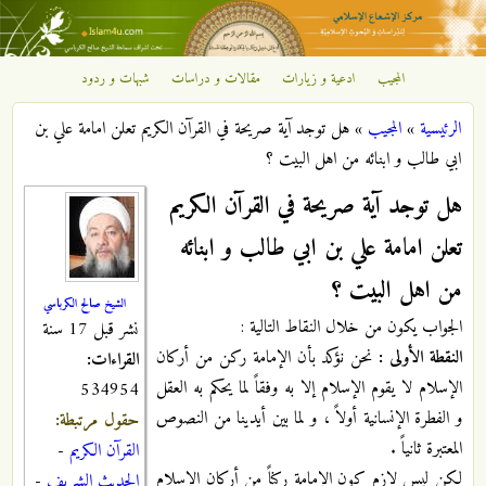
تجاوز إلى المحتوى الرئيسي
المجيب
ادعية و زيارات
مقالات و دراسات
شبهات و ردود
مركز
الرئيسية
»
المجيب
»
هل توجد آية صريحة في القرآن الكريم تعلن امامة علي بن
الإشعاع
أنت هنا
ابي طالب و ابنائه من اهل البيت ؟
الإسلامي
هل توجد آية صريحة في القرآن الكريم
تعلن امامة علي بن ابي طالب و ابنائه
من اهل البيت ؟
الشيخ صالح الكرباسي
الجواب يكون من خلال النقاط التالية :
نشر قبل 17 سنة
النقطة الأولى :
نحن نؤكد بأن الإمامة ركن من أركان
القراءات:
الإسلام لا يقوم الإسلام إلا به وفقاً لما يحكم به العقل
534954
و الفطرة الإنسانية أولاً ، و لما بين أيدينا من النصوص
حقول مرتبطة:
المعتبرة ثانياً .
القرآن الكريم
-
لكن ليس لازم كون الإمامة ركناً من أركان الإسلام
الحديث الشريف
-