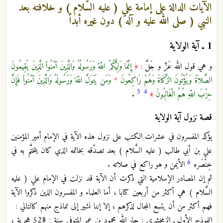
الآيات الدالة على إمامة علي ( عليه السَّلام ) و خلافته بعد
النبي ( صلى الله عليه و آله ) دون غيره أبداً
1 ـ
آية الولاية
و هي قول الله عَزَّ و جَلَّ :
إِنَّمَا وَلِيُّكُمُ اللّهُ وَرَسُولُهُ وَالَّذِينَ آمَنُواْ الَّذِينَ يُقِيمُونَ
﴿
الصَّلاَةَ وَيُؤْتُونَ الزَّكَاةَ وَهُمْ رَاكِعُونَ
*
وَمَن يَتَوَلَّ اللّهَ وَرَسُولَهُ وَالَّذِينَ آمَنُواْ فَإِنَّ
5
4
حِزْبَ اللّهِ هُمُ الْغَالِبُونَ
.
﴾
قصة نزول آية الولاية
يؤكد المفسرون في عشرات الكتب على نزول هذه الآية في الإمام أمير المؤمنين
علي بن أبي طالب ( عليه السَّلام ) بعد تصدّقه بخاتمه الذي كان يتختَّم به في
6
خِنْصَره
الأيمن و هو راكع في صلاته .
ثم إن المصادر الإسلامية التي ذكرت أن الآية قد نزلت في الإمام علي ( عليه
السَّلام ) هي أكثر من أربعين كتابا ، أما العلماء و المفسرون الذين ذكروا الآية
فهم أكثر من أن يتسع المجال لذكرهم ، إلا إننا نشير إلى نماذج منهم كالتالي :
النموذج الأول ـ الزمخشري : جار الله محمود بن عمر المتوفى سنة : 528 هجرية ،