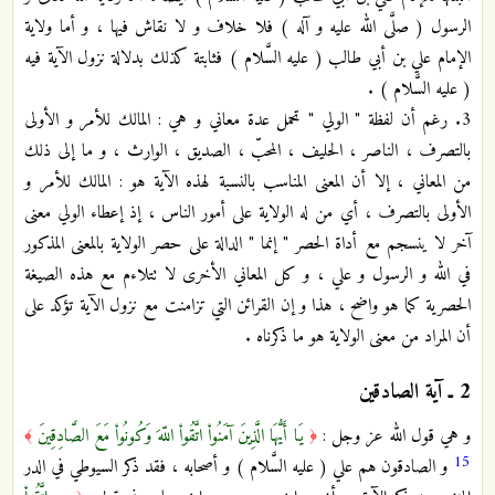
الرسول ( صلَّى الله عليه و آله ) فلا خلاف و لا نقاش فيها ، و أما ولاية
الإمام علي بن أبي طالب ( عليه السَّلام ) فثابتة كذلك بدلالة نزول الآية فيه
( عليه السَّلام ) .
3. رغم أن لفظة " الولي " تحمل عدة معاني و هي : المالك للأمر و الأولى
بالتصرف ، الناصر ، الحليف ، المحبّ ، الصديق ، الوارث ، و ما إلى ذلك
من المعاني ، إلا أن المعنى المناسب بالنسبة لهذه الآية هو : المالك للأمر و
الأولى بالتصرف ، أي من له الولاية على أمور الناس ، إذ إعطاء الولي معنى
آخر لا ينسجم مع أداة الحصر " إنما " الدالة على حصر الولاية بالمعنى المذكور
في الله و الرسول و علي ، و كل المعاني الأخرى لا تتلاءم مع هذه الصيغة
الحصرية كما هو واضح ، هذا و إن القرائن التي تزامنت مع نزول الآية تؤكد على
أن المراد من معنى الولاية هو ما ذكرناه .
2 ـ
آية الصادقين
و هي قول الله عز وجل :
يَا أَيُّهَا الَّذِينَ آمَنُواْ اتَّقُواْ اللّهَ وَكُونُواْ مَعَ الصَّادِقِينَ
﴾
﴿
15
و الصادقون هم علي ( عليه السَّلام ) و أصحابه ، فقد ذكر السيوطي في الدر