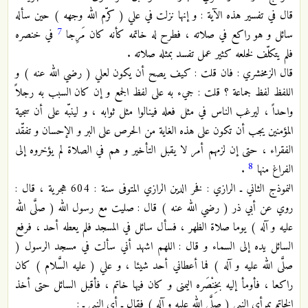
قال في تفسير هذه الآية : و إنها نزلت في علي ( كرّم الله وجهه ) حين سأله
7
سائل و هو راكع في صلاته ، فطرح له خاتمه كأنه كان مَرِجا
في خنصره
فلم يتكلّف لخلعه كثير عمل تفسد بمثله صلاته .
قال الزمخشري : فان قلت : كيف يصح أن يكون لعلي ( رضي الله عنه ) و
اللفظ لفظ جماعة ؟ قلت : جيء به على لفظ الجمع و إن كان السبب به رجلاً
واحداً ، ليرغب الناس في مثل فعله فينالوا مثل ثوابه ، و لينبّه على أن سجية
المؤمنين يجب أن تكون على هذه الغاية من الحرص على البر و الإحسان و تفقّد
الفقراء ، حتى إن لزمهم أمر لا يقبل التأخير و هم في الصلاة لم يؤخروه إلى
8
الفراغ منها
.
النموذج الثاني ـ الرازي : فخر الدين الرازي المتوفى سنة : 604 هجرية ، قال :
روي عن أبي ذر ( رضي الله عنه ) قال : صليت مع رسول الله ( صلَّى الله
عليه و آله ) يوما صلاة الظهر ، فسأل سائل في المسجد فلم يعطه أحد ، فرفع
السائل يده إلى السماء و قال : اللهم اشهد أني سألت في مسجد الرسول (
صلَّى الله عليه و آله ) فما أعطاني أحد شيئا ، و علي ( عليه السَّلام ) كان
راكعا ، فأومأ إليه بخِنْصَره اليمنى و كان فيها خاتم ، فأقبل السائل حتى أخذ
الخاتم بمرأى النبي ( صلَّى الله عليه و آله ) فقال ـ أي النبي ـ :