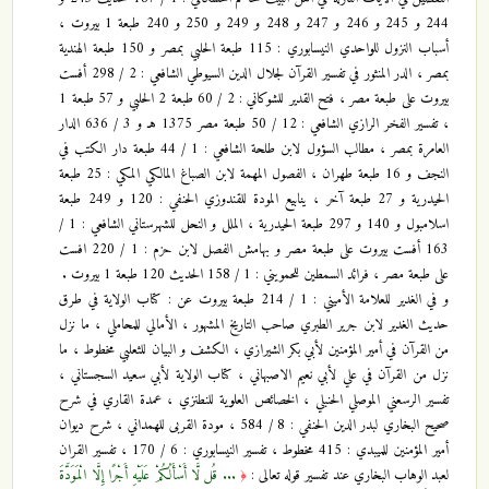
244 و 245 و 246 و 247 و 248 و 249 و 250 و 240 طبعة 1 بيروت ،
أسباب النزول للواحدي النيسابوري : 115 طبعة الحلبي بمصر و 150 طبعة الهندية
بمصر ، الدر المنثور في تفسير القرآن لجلال الدين السيوطي الشافعي : 2 / 298 أفست
بيروت على طبعة مصر ، فتح القدير للشوكاني : 2 / 60 طبعة 2 الحلبي و 57 طبعة 1
، تفسير الفخر الرازي الشافعي : 12 / 50 طبعة مصر 1375 ه‍ـ و 3 / 636 الدار
العامرة بمصر ، مطالب السؤول لابن طلحة الشافعي : 1 / 44 طبعة دار الكتب في
النجف و 16 طبعة طهران ، الفصول المهمة لابن الصباغ المالكي المكي : 25 طبعة
الحيدرية و 27 طبعة آخر ، ينابيع المودة للقندوزي الحنفي : 120 و 249 طبعة
اسلامبول و 140 و 297 طبعة الحيدرية ، الملل و النحل للشهرستاني الشافعي : 1 /
163 أفست بيروت على طبعة مصر و بهامش الفصل لابن حزم : 1 / 220 افست
على طبعة مصر ، فرائد السمطين للحمويني : 1 / 158 الحديث 120 طبعة 1 بيروت .
و في الغدير للعلامة الأميني : 1 / 214 طبعة بيروت عن : كتاب الولاية في طرق
حديث الغدير لابن جرير الطبري صاحب التاريخ المشهور ، الأمالي للمحاملي ، ما نزل
من القرآن في أمير المؤمنين لأبي بكر الشيرازي ، الكشف و البيان للثعلبي مخطوط ، ما
نزل من القرآن في علي لأبي نعيم الاصبهاني ، كتاب الولاية لأبي سعيد السجستاني ،
تفسير الرسعني الموصلي الحنبلي ، الخصائص العلوية للنطنزي ، عمدة القاري في شرح
صحيح البخاري لبدر الدين الحنفي : 8 / 584 ، مودة القربى للهمداني ، شرح ديوان
أمير المؤمنين للميبدي : 415 مخطوط ، تفسير النيسابوري : 6 / 170 ، تفسير القران
لعبد الوهاب البخاري عند تفسير قوله تعالى :
... قُل لَّا أَسْأَلُكُمْ عَلَيْهِ أَجْرًا إِلَّا الْمَوَدَّةَ
﴿