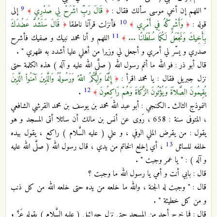
9
" اللهم إن أخي موسى سألك فقال :
قَالَ رَبِّ اشْرَحْ لِي صَدْرِي
إلى
﴾
﴿
10
قوله :
وَأَشْرِكْهُ فِي أَمْرِي
فأنزلت قرآنا ناطقا
قَالَ سَنَشُدُّ عَضُدَكَ
﴿
﴾
﴿
11
بِأَخِيكَ وَنَجْعَلُ لَكُمَا سُلْطَانًا ...
اللهم و أنا محمد نبيك و صفيك فأشرح
﴾
صدري و يسّر لي أمري و أجعل لي وزيرا من أهلي عليا أشدد به ظهري " .
قال أبو ذر : فو الله ما أتم رسول الله ( صلَّى الله عليه و آله ) هذه الكلمة حتى
نزل جبريل فقال : يا محمد اقرأ :
إِنَّمَا وَلِيُّكُمُ اللّهُ وَرَسُولُهُ وَالَّذِينَ آمَنُواْ الَّذِينَ
﴿
12
يُقِيمُونَ الصَّلاَةَ وَيُؤْتُونَ الزَّكَاةَ وَهُمْ رَاكِعُونَ
.
﴾
النموذج الثالث ـ الكنجي : أبو عبد الله محمد بن يوسف بن محمد القرشي الشافعي
، المتوفى سنة : 658 ، رَوى عن أنس بن مالك أن سائلا أتى المسجد و هو
يقول : من يقرض الملي الوفي ، و علي ( عليه السَّلام ) راكع ، يقول بيده
13
خلفه للسائل
، أي إخلع الخاتم من يدي ، قال رسول الله ( صلَّى الله عليه
و آله ) : " يا عمر وجبت " .
قال : بابي أنت و أمي يا رسول الله ما وجبت ؟
قال : " وجبت له الجنة ، والله ما خلعه من يده حتى خلعه الله من كل ذنب
و من كل خطيئة " .
قال : فما خرج أحد من المسجد حتى نزل جبرائيل ( عليه السَّلام ) بقوله عَزَّ و