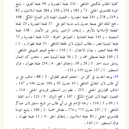
كفاية الطالب للكنجي الشافعي : 221 طبعة الحيدرية و 99 طبعة الغري ، ينابيع
المودة للقندوزي الحنفي : 72 و 185 و 234 و 250 و 284 طبعة اسلامبول و 82
و 219 و 278 و 341 طبعة الحيدرية ، الفصول المهمة لابن الصباغ المالكي : 108
، فتح الملك العلي بصحة حديث باب مدينة العلم علي : 57 طبعة الحيدرية و 25 طبعة
المطبعة الإسلامية بالأزهر ، إسعاف الراغبين بهامش نور الأبصار : 158 طبعة
السعيدية ، و 143 طبعة العثمانية ، الصواعق المحرقة : 123 طبعة الحيدرية و 75
طبعة الميمنية بمصر ، مطالب السؤول لابن طلحة الشافعي : 31 طبعة طهران و : 1 /
86 طبعة النجف ، ميزان الاعتدال : 1 / 110 ، الجامع الصغير للسيوطي الشافعي :
2 / 140 طبعة مصطفى محمد و : 2 / 56 طبعة الميمنية بمصر ، منتخب كنز العمال
بهامش مسند احمد : 5 / 29 و 30 ، إحقاق الحق : 4 / 234 طبعة طهران ، فرائد
السمطين : 1 / 157 حديث 119 و 151 .
39.
يوجد الحديث في كل من : المعجم الصغير للطبراني : 2 / 88 ، مناقب علي بن
أبي طالب لابن المغازلي الشافعي / 65 حديث 93 و 104 حديث 146 و 147 ،
المناقب للخوارزمي الحنفي : 235 ، نظم درر السمطين للزرندي الحنفي : 114 ،
الفصول المهمة لابن الصباغ المالكي / 107 ، مجمع الزوائد : 9 / 121 ، اُسد الغابة :
1 / 69 و 3 / 116 ، ترجمة الإمام علي بن أبي طالب من تاريخ دمشق لابن عساكر
الشافعي : 2 / 257 حديث 773 و 774 ، فضائل الخمسة : 2 / 100 ، ينابيع المودة
للقندوزي الحنفي / 81 طبعة اسلامبول ، إحقاق الحق : 4 / 11 طبعة طهران ،
فرائد السمطين : 1 / 143 .