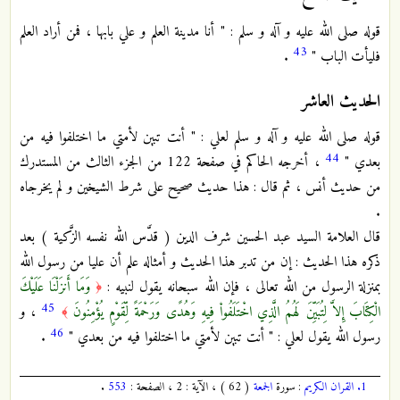
قوله صلى الله عليه و آله و سلم : " أنا مدينة العلم و علي بابها ، فمن أراد العلم
43
فليأت الباب "
.
الحديث العاشر
قوله صلى الله عليه و آله و سلم لعلي : " أنت تبين لأمتي ما اختلفوا فيه من
44
بعدي "
، أخرجه الحاكم في صفحة 122 من الجزء الثالث من المستدرك
من حديث أنس ، ثم قال : هذا حديث صحيح على شرط الشيخين و لم يخرجاه
.
قال العلامة السيد عبد الحسين شرف الدين ( قدَّس الله نفسه الزَّكية ) بعد
ذكره هذا الحديث : إن من تدبر هذا الحديث و أمثاله علم أن عليا من رسول الله
بمنزلة الرسول من الله تعالى ، فإن الله سبحانه يقول لنبيه :
وَمَا أَنزَلْنَا عَلَيْكَ
﴿
45
الْكِتَابَ إِلاَّ لِتُبَيِّنَ لَهُمُ الَّذِي اخْتَلَفُواْ فِيهِ وَهُدًى وَرَحْمَةً لِّقَوْمٍ يُؤْمِنُونَ
، و
﴾
46
رسول الله يقول لعلي : " أنت تبين لأمتي ما اختلفوا فيه من بعدي "
.
1.
القران الكريم
: سورة
الجمعة
( 62 ) ، الآية : 2 ، الصفحة :
553
.