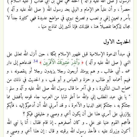
الرسول ( صلى الله عليه و آله ) الحَقَّة هي لعلي بن أبي طالب ( عليه السَّلام )
حصراً ، و أن علياً هو الإمام و الولي بعد رسول الله ( صلى الله عليه و آله )
بأمر و تعيينٍ إلهي و نصب و تصريح نبوي في مواضع عديدة فهي كثيرة جداً لا
مجال لذكرها تفصيلاً هنا ، فلذلك فإنا نُشير إلى نماذج منها .
الحديث الاول
في مبدأ الدعوة الإسلامية قبل ظهور الإسلام بمكة ، حين أنزل الله تعالى على
34
النبي ( صلى الله عليه و آله )
وَأَنذِرْ عَشِيرَتَكَ الْأَقْرَبِينَ
فدعاهم إلى دار
﴾
﴿
عمه ـ أبي طالب ـ و هم يومئذ أربعون رجلا يزيدون رجلا أو ينقصونه ، و
فيهم أعمامه أبو طالب و حمزة و العباس و أبو لهب ، و الحديث في ذلك من
صحاح السنن المأثورة ، و في آخر ما قال رسول الله صلى الله عليه و آله و سلم :
" يا بني عبد المطلب إني والله ما أعلم شابا من العرب جاء قومه بأفضل مما
جئتكم به ، جئتكم بخير الدنيا و الآخرة ، و قد أمرني الله أن أدعوكم إليه ، فأيكم
يؤازرني على أمري هذا على أن يكون أخي و وصيي و خليفتي فيكم ؟
فأحجم القوم عنها غير علي ـ و كان أصغرهم ـ إذ قام فقال : أنا يا نبي الله
أكون وزيرك عليه ، فأخذ رسول الله برقبته و قال : إن هذا أخي و وصيي و