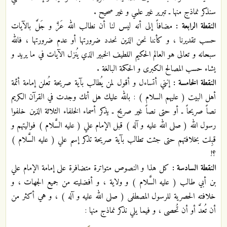
سنذكر نماذج منها ـ تبرير غير علمي و غير صحيح .
النقطة الرابعة :
مضافاً إلى أنه ليس لنا أن نطالب الله عَزَّ و جَلَّ بالآيات
حسب تقديرنا ، و كأننا نحن الذين نحدد ضرورتها أو عدم ضرورتها ، فالله
سبحانه و تعالى هو العالم الحكيم اللطيف الخبير الذي يُنزل الآيات في ما يريد و
يشاء حسب المصالح الكبرى و الحكمة البالغة .
النقطة الخامسة :
إنني أتساءل و أقول لمن يُطالب بآية صريحة تُعلن إمامة أئمة
أهل البيت ( عليهم السلام ) : بالله عليك هل أنك وجدت في القرآن الكريم
نصاً صريحاً ـ أو حتى نصاً غير صريح ـ يذكر أسماء الخلفاء الثلاثة الذين خلفوا
رسول الله ( صلى الله عليه و آله ) قبل الإمام علي ( عليه السَّلام ) فواليتهم و
قبِلت بخلافتهم حتى جئت تطالب بآية صريحة تذكر إسم علي ( عليه السَّلام )
؟!
النقطة السادسة :
كل هذا و النصوص متواترة متضافرة على إمامة الإمام علي
بن أبي طالب ( عليه السَّلام ) و ولاية ، و أفضليته من جميع الجهات ، و
خلافته الحصرية للرسول المصطفى ( صلى الله عليه و آله ) ، و هي أكثر من
أن تُعدَّ أو أن تُحصى ، و فيما يلي نذكر نماذج منها :