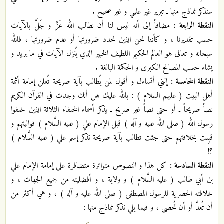
سنذكر نماذج منها ـ تبرير غير علمي و غير صحيح .
النقطة الرابعة :
مضافاً إلى أنه ليس لنا أن نطالب الله عَزَّ و جَلَّ بالآيات
حسب تقديرنا ، و كأننا نحن الذين نحدد ضرورتها أو عدم ضرورتها ، فالله
سبحانه و تعالى هو العالم الحكيم اللطيف الخبير الذي يُنزل الآيات في ما يريد و
يشاء حسب المصالح الكبرى و الحكمة البالغة .
النقطة الخامسة :
إنني أتساءل و أقول لمن يُطالب بآية صريحة تُعلن إمامة أئمة
أهل البيت ( عليهم السلام ) : بالله عليك هل أنك وجدت في القرآن الكريم
نصاً صريحاً ـ أو حتى نصاً غير صريح ـ يذكر أسماء الخلفاء الثلاثة الذين خلفوا
رسول الله ( صلى الله عليه و آله ) قبل الإمام علي ( عليه السَّلام ) فواليتهم و
قبِلت بخلافتهم حتى جئت تطالب بآية صريحة تذكر إسم علي ( عليه السَّلام )
؟!
النقطة السادسة :
كل هذا و النصوص متواترة متضافرة على إمامة الإمام علي
بن أبي طالب ( عليه السَّلام ) و ولاية ، و أفضليته من جميع الجهات ، و
خلافته الحصرية للرسول المصطفى ( صلى الله عليه و آله ) ، و هي أكثر من
أن تُعدَّ أو أن تُحصى ، و فيما يلي نذكر نماذج منها :