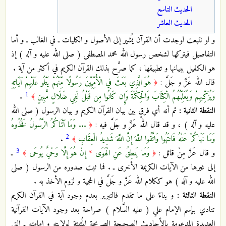
الحديث التاسع
الحديث العاشر
و لو تتبعت لوجدت أن القرآن يُشير إلى الأصول و الكليات ـ في الغالب ـ و أما
التفاصيل فيتركها لشخص رسول الله محمد المصطفى ( صلى الله عليه و آله ) إذ
هو الكفيل ببيانها و تطبيقها ، كما صرَّح بذلك القرآن الكريم في أكثر من آية .
قال الله عَزَّ و جَلَّ :
هُوَ الَّذِي بَعَثَ فِي الْأُمِّيِّينَ رَسُولًا مِّنْهُمْ يَتْلُو عَلَيْهِمْ آيَاتِهِ
﴿
1
وَيُزَكِّيهِمْ وَيُعَلِّمُهُمُ الْكِتَابَ وَالْحِكْمَةَ وَإِن كَانُوا مِن قَبْلُ لَفِي ضَلَالٍ مُّبِينٍ
.
﴾
النقطة الثانية :
ثم أنه أي فرقٍ بين بيان القرآن الكريم و بيان الرسول ( صلى الله
عليه و آله ) ، و قد قال الله عَزَّ و جَلَّ فيه :
... وَمَا آتَاكُمُ الرَّسُولُ فَخُذُوهُ
﴿
2
وَمَا نَهَاكُمْ عَنْهُ فَانتَهُوا وَاتَّقُوا اللَّهَ إِنَّ اللَّهَ شَدِيدُ الْعِقَابِ
.
﴾
3
و قال عَزَّ مِنْ قائل :
وَمَا يَنطِقُ عَنِ الْهَوَى
*
إِنْ هُوَ إِلَّا وَحْيٌ يُوحَى
ـ
﴾
﴿
إلى غيرها من الآيات الكريمة الأخرى ـ . فما ثبت صدوره من الرسول ( صلى
الله عليه و آله ) هو ككلام الله عَزَّ و جَلَّ في الحجية و لزوم الأخذ به .
النقطة الثالثة :
و بناءً على ما تقدم فالتبرير بعدم وجود آية في القرآن الكريم
تنادي بإسم الإمام علي ( عليه السَّلام ) صراحة بعد وجود الآيات القرآنية
العديدة المدعومة بالأحاديث الصحيحة الصريحة المُثبتة لولايته و إمامته ـ التي