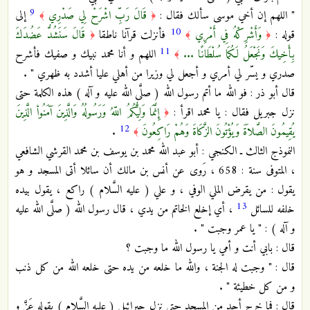
9
" اللهم إن أخي موسى سألك فقال :
قَالَ رَبِّ اشْرَحْ لِي صَدْرِي
إلى
﴾
﴿
10
قوله :
وَأَشْرِكْهُ فِي أَمْرِي
فأنزلت قرآنا ناطقا
قَالَ سَنَشُدُّ عَضُدَكَ
﴿
﴾
﴿
11
بِأَخِيكَ وَنَجْعَلُ لَكُمَا سُلْطَانًا ...
اللهم و أنا محمد نبيك و صفيك فأشرح
﴾
صدري و يسّر لي أمري و أجعل لي وزيرا من أهلي عليا أشدد به ظهري " .
قال أبو ذر : فو الله ما أتم رسول الله ( صلَّى الله عليه و آله ) هذه الكلمة حتى
نزل جبريل فقال : يا محمد اقرأ :
إِنَّمَا وَلِيُّكُمُ اللّهُ وَرَسُولُهُ وَالَّذِينَ آمَنُواْ الَّذِينَ
﴿
12
يُقِيمُونَ الصَّلاَةَ وَيُؤْتُونَ الزَّكَاةَ وَهُمْ رَاكِعُونَ
.
﴾
النموذج الثالث ـ الكنجي : أبو عبد الله محمد بن يوسف بن محمد القرشي الشافعي
، المتوفى سنة : 658 ، رَوى عن أنس بن مالك أن سائلا أتى المسجد و هو
يقول : من يقرض الملي الوفي ، و علي ( عليه السَّلام ) راكع ، يقول بيده
13
خلفه للسائل
، أي إخلع الخاتم من يدي ، قال رسول الله ( صلَّى الله عليه
و آله ) : " يا عمر وجبت " .
قال : بابي أنت و أمي يا رسول الله ما وجبت ؟
قال : " وجبت له الجنة ، والله ما خلعه من يده حتى خلعه الله من كل ذنب
و من كل خطيئة " .
قال : فما خرج أحد من المسجد حتى نزل جبرائيل ( عليه السَّلام ) بقوله عَزَّ و