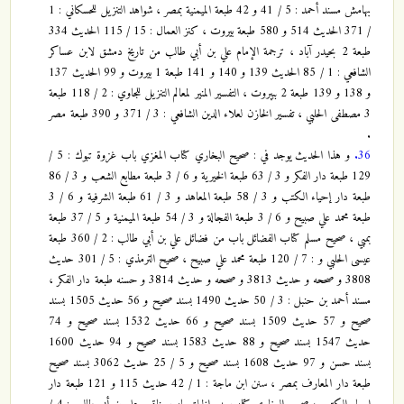
بهامش مسند أحمد : 5 / 41 و 42 طبعة الميمنية بمصر ، شواهد التنزيل للحسكاني : 1
/ 371 الحديث 514 و 580 طبعة بيروت ، كنز العمال : 15 / 115 الحديث 334
طبعة 2 بحيدر آباد ، ترجمة الإمام علي بن أبي طالب من تاريخ دمشق لابن عساكر
الشافعي : 1 / 85 الحديث 139 و 140 و 141 طبعة 1 بيروت و 99 الحديث 137
و 138 و 139 طبعة 2 ببيروت ، التفسير المنير لمعالم التنزيل للجاوي : 2 / 118 طبعة
3 مصطفى الحلبي ، تفسير الخازن لعلاء الدين الشافعي : 3 / 371 و 390 طبعة مصر
.
36.
و هذا الحديث يوجد في : صحيح البخاري كتاب المغزي باب غزوة تبوك : 5 /
129 طبعة دار الفكر و 3 / 63 طبعة الخيرية و 6 / 3 طبعة مطابع الشعب و 3 / 86
طبعة دار إحياء الكتب و 3 / 58 طبعة المعاهد و 3 / 61 طبعة الشرفية و 6 / 3
طبعة محمد علي صبيح و 6 / 3 طبعة الفجالة و 3 / 54 طبعة الميمنية و 5 / 37 طبعة
بمبي ، صحيح مسلم كتاب الفضائل باب من فضائل علي بن أبي طالب : 2 / 360 طبعة
عيسى الحلبي و : 7 / 120 طبعة محمد علي صبيح ، صحيح الترمذي : 5 / 301 حديث
3808 و صححه و حديث 3813 و صححه و حديث 3814 و حسنه طبعة دار الفكر ،
مسند أحمد بن حنبل : 3 / 50 حديث 1490 بسند صحيح و 56 حديث 1505 بسند
صحيح و 57 حديث 1509 بسند صحيح و 66 حديث 1532 بسند صحيح و 74
حديث 1547 بسند صحيح و 88 حديث 1583 بسند صحيح و 94 حديث 1600
بسند حسن و 97 حديث 1608 بسند صحيح و 5 / 25 حديث 3062 بسند صحيح
طبعة دار المعارف بمصر ، سنن ابن ماجة : 1 / 42 حديث 115 و 121 طبعة دار