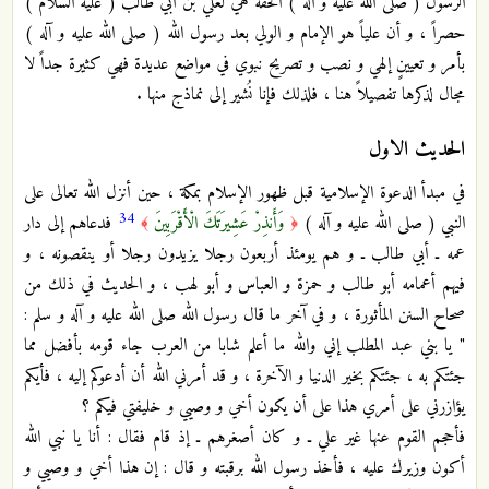
الرسول ( صلى الله عليه و آله ) الحَقَّة هي لعلي بن أبي طالب ( عليه السَّلام )
حصراً ، و أن علياً هو الإمام و الولي بعد رسول الله ( صلى الله عليه و آله )
بأمر و تعيينٍ إلهي و نصب و تصريح نبوي في مواضع عديدة فهي كثيرة جداً لا
مجال لذكرها تفصيلاً هنا ، فلذلك فإنا نُشير إلى نماذج منها .
الحديث الاول
في مبدأ الدعوة الإسلامية قبل ظهور الإسلام بمكة ، حين أنزل الله تعالى على
34
النبي ( صلى الله عليه و آله )
وَأَنذِرْ عَشِيرَتَكَ الْأَقْرَبِينَ
فدعاهم إلى دار
﴾
﴿
عمه ـ أبي طالب ـ و هم يومئذ أربعون رجلا يزيدون رجلا أو ينقصونه ، و
فيهم أعمامه أبو طالب و حمزة و العباس و أبو لهب ، و الحديث في ذلك من
صحاح السنن المأثورة ، و في آخر ما قال رسول الله صلى الله عليه و آله و سلم :
" يا بني عبد المطلب إني والله ما أعلم شابا من العرب جاء قومه بأفضل مما
جئتكم به ، جئتكم بخير الدنيا و الآخرة ، و قد أمرني الله أن أدعوكم إليه ، فأيكم
يؤازرني على أمري هذا على أن يكون أخي و وصيي و خليفتي فيكم ؟
فأحجم القوم عنها غير علي ـ و كان أصغرهم ـ إذ قام فقال : أنا يا نبي الله
أكون وزيرك عليه ، فأخذ رسول الله برقبته و قال : إن هذا أخي و وصيي و