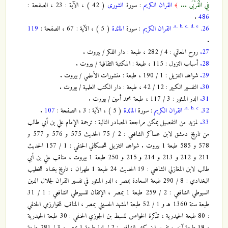
فِي الْقُرْبَى ...
القران الكريم
: سورة
الشورى
( 42 ) ، الآية : 23 ، الصفحة :
﴾
.
486
a.
b.
c.
d.
e.
26.
القران الكريم
: سورة
المائدة
( 5 ) ، الآية : 67 ، الصفحة :
119
.
27.
روح المعاني : 4 / 282 ، طبعة : دار الفكر / بيروت .
28.
أسباب النزول : 115 ، طبعة : المكتبة الثقافية / بيروت .
29.
شواهد التنزيل : 1 / 190 ، طبعة : منشورات الأعلمي / بيروت .
30.
التفسير الكبير : 12 / 42 ، طبعة : دار الكتب العلمية / بيروت .
31.
الدر المنثور : 3 / 117 ، طبعة محمد أمين / بيروت .
a.
b.
c.
32.
القران الكريم
: سورة
المائدة
( 5 ) ، الآية : 3 ، الصفحة :
107
.
33.
لمزيد من التفصيل يمكن مراجعة المصادر التالية : ترجمة الإمام علي بن أبي طالب
من تاريخ دمشق لابن عساكر الشافعي : 2 / 75 الحديث 575 و 576 و 577 و
578 و 585 طبعة 1 بيروت . شواهد التنزيل للحسكاني الحنفي : 1 / 157 الحديث
211 و 212 و 213 و 214 و 215 و 250 طبعة 1 بيروت ، مناقب علي بن أبي
طالب لابن المغازلي الشافعي : 19 الحديث 24 طبعة 1 طهران ، تاريخ بغداد للخطيب
البغدادي : 8 / 290 طبعة السعادة بمصر ، الدر المنثور في تفسير القران لجلال الدين
السيوطي الشافعي : 2 / 259 طبعة 1 بمصر ، الإتقان للسيوطي الشافعي : 1 / 31
طبعة سنة 1360 هـ‍ و 1 / 52 طبعة المشهد الحسيني بمصر ، المناقب للخوارزمي الحنفي
: 80 طبعة الحيدرية ، تذكرة الخواص للسبط بن الجوزي الحنفي : 30 طبعة الحيدرية
و 18 طبعة آخر ، تفسير ابن كثير الشافعي : 2 / 14 طبعة 1 بمصر و 3 / 281 طبعة