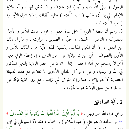
الرسول ( صلَّى الله عليه و آله ) فلا خلاف و لا نقاش فيها ، و أما ولاية
الإمام علي بن أبي طالب ( عليه السَّلام ) فثابتة كذلك بدلالة نزول الآية فيه
( عليه السَّلام ) .
3. رغم أن لفظة " الولي " تحمل عدة معاني و هي : المالك للأمر و الأولى
بالتصرف ، الناصر ، الحليف ، المحبّ ، الصديق ، الوارث ، و ما إلى ذلك
من المعاني ، إلا أن المعنى المناسب بالنسبة لهذه الآية هو : المالك للأمر و
الأولى بالتصرف ، أي من له الولاية على أمور الناس ، إذ إعطاء الولي معنى
آخر لا ينسجم مع أداة الحصر " إنما " الدالة على حصر الولاية بالمعنى المذكور
في الله و الرسول و علي ، و كل المعاني الأخرى لا تتلاءم مع هذه الصيغة
الحصرية كما هو واضح ، هذا و إن القرائن التي تزامنت مع نزول الآية تؤكد على
أن المراد من معنى الولاية هو ما ذكرناه .
2 ـ
آية الصادقين
و هي قول الله عز وجل :
يَا أَيُّهَا الَّذِينَ آمَنُواْ اتَّقُواْ اللّهَ وَكُونُواْ مَعَ الصَّادِقِينَ
﴾
﴿
15
و الصادقون هم علي ( عليه السَّلام ) و أصحابه ، فقد ذكر السيوطي في الدر