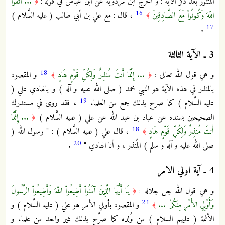
المنثور بعد ذكر الآية : و أخرج ابن مردويه عن ابن عباس في قوله :
... اتَّقُواْ
﴿
16
اللّهَ وَكُونُواْ مَعَ الصَّادِقِينَ
، قال : مع علي بن أبي طالب ( عليه السَّلام )
﴾
17
.
3 ـ
الآية الثالثة
18
و هي قول الله تعالى :
... إِنَّمَا أَنتَ مُنذِرٌ وَلِكُلِّ قَوْمٍ هَادٍ
و المقصود
﴾
﴿
بالمنذر في هذه الآية هو النبي محمد ( صلى الله عليه و آله ) و بالهادي علي (
19
عليه السَّلام ) كما صرح بذلك جمع من العلماء
، فقد روى في مستدرك
الصحيحين بسنده عن عباد بن عبد الله عن علي ( عليه السَّلام )
... إِنَّمَا
﴿
18
أَنتَ مُنذِرٌ وَلِكُلِّ قَوْمٍ هَادٍ
، قال علي ( عليه السَّلام ) : " رسول الله (
﴾
20
صلى الله عليه و آله و سلم ) المُنذر ، و أنا الهادي "
.
4 ـ
آية اولي الامر
و هي قول الله جل جلاله :
يَا أَيُّهَا الَّذِينَ آمَنُواْ أَطِيعُواْ اللّهَ وَأَطِيعُواْ الرَّسُولَ
﴿
21
وَأُوْلِي الأَمْرِ مِنكُمْ ...
و المقصود بأولي الأمر هو علي ( عليه السَّلام ) و
﴾
الأئمة ( عليهم السلام ) من وُلده كما صرَّح بذلك غير واحد من علماء و