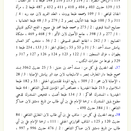
119 ، الرياض النضرة : 2 / 214 و 215 و 216 و 248 طبعة 2 ، كنز العمال :
15 / 139 حديث 403 و 404 و 410 و 411 و 432 و 487 طبعة 2 ، مرآة
الجنان لليافعي : 1 / 109 وصححه طبعة بيروت ، العقد الفريد لابن عبد ربه : 4 /
311 و 5 / 100 طبعة لجنة التأليف بمصر و 2 / 279 و 3 / 48 طبعة العثمانية ،
مصابيح السنة للبغوي : 2 / 275 و صححه طبعة محمد علي صبيح ، الفتح الكبير للنبهاني
: 1 / 277 و 3 / 398 ، جامع الأصول لابن الأثير : 9 / 468 و 469 ، مشكاة
المصابيح : 3 / 242 ، الجامع الصغير للسيوطي : 2 / 56 ، منتخب كنز العمال
بهامش مسند أحمد : 5 / 31 و 53 و 55 ، إحقاق الحق : 5 / 133 ـ 234 طبعة 1
بطهران ، فرائد السمطين : 1 / 122 و 123 و 124 و 126 و 127 و 317 و
329 و غيرها من عشرات الكتب .
37.
تجد الحديث في كل من : مسند أحمد بن حنبل : 5 / 25 حديث 3062 بسند
صحيح طبعة دار المعارف بمصر ، الاستيعاب لابن عبد البر بهامش الإصابة : 3 / 28
، الإصابة لابن حجر : 2 / 509 ، ينابيع المودة للقندوزي الحنفي : 55 و 182 طبعة
اسلامبول و 215 طبعة الحيدرية ، خصائص أمير المؤمنين للنسائي الشافعي : 64 طبعة
الحيدرية ، المستدرك للحاكم : 3 / 134 طبعة أفست ، تلخيص المستدرك للذهبي
مطبوع بذيل المستدرك ، ترجمة الإمام علي بن أبي طالب من تاريخ دمشق لابن عساكر
الشافعي : 1 / 384 حديث 490 .
38.
يوجد الحديث في كل من : مناقب علي بن أبي طالب لابن المغازلي الشافعي : 84
حديث 120 و 125 ، المناقب للخوارزمي الحنفي : 111 ، ترجمة الإمام علي بن أبي
طالب من تاريخ دمشق لابن عساكر الشافعي : 2 / 476 حديث 996 و 997 ،