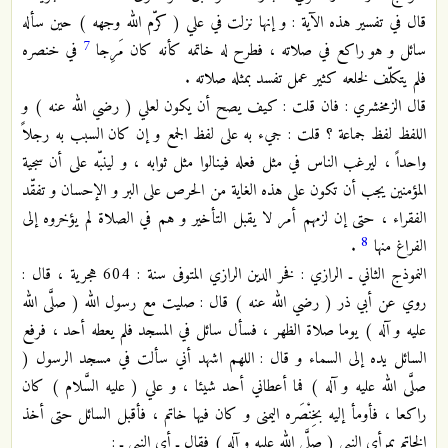
قال في تفسير هذه الآية : و إنها نزلت في علي ( كرّم الله وجهه ) حين سأله
7
سائل و هو راكع في صلاته ، فطرح له خاتمه كأنه كان مَرِجا
في خنصره
فلم يتكلّف لخلعه كثير عمل تفسد بمثله صلاته .
قال الزمخشري : فان قلت : كيف يصح أن يكون لعلي ( رضي الله عنه ) و
اللفظ لفظ جماعة ؟ قلت : جيء به على لفظ الجمع و إن كان السبب به رجلاً
واحداً ، ليرغب الناس في مثل فعله فينالوا مثل ثوابه ، و لينبّه على أن سجية
المؤمنين يجب أن تكون على هذه الغاية من الحرص على البر و الإحسان و تفقّد
الفقراء ، حتى إن لزمهم أمر لا يقبل التأخير و هم في الصلاة لم يؤخروه إلى
8
الفراغ منها
.
النموذج الثاني ـ الرازي : فخر الدين الرازي المتوفى سنة : 604 هجرية ، قال :
روي عن أبي ذر ( رضي الله عنه ) قال : صليت مع رسول الله ( صلَّى الله
عليه و آله ) يوما صلاة الظهر ، فسأل سائل في المسجد فلم يعطه أحد ، فرفع
السائل يده إلى السماء و قال : اللهم اشهد أني سألت في مسجد الرسول (
صلَّى الله عليه و آله ) فما أعطاني أحد شيئا ، و علي ( عليه السَّلام ) كان
راكعا ، فأومأ إليه بخِنْصَره اليمنى و كان فيها خاتم ، فأقبل السائل حتى أخذ
الخاتم بمرأى النبي ( صلَّى الله عليه و آله ) فقال ـ أي النبي ـ :