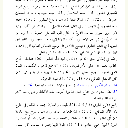
بولاق ، مقتل الحسين للخوارزمي الحنفي : 1 / 47 طبعة مطبعة الزهراء ، ينابيع المودة
للقندوزي الحنفي : 115 طبعة اسلامبول و 135 طبعة الحيدرية ، فرائد السمطين
للحمويني : 1 / 72 و 74 و 315 طبعة 1 بيروت ، تاريخ اليعقوبي : 2 / 35 و صححه
طبعة الحيدرية في النجف ، و في الغدير للعلامة الأميني : 1 / 230 عن كتاب الولاية
لابن جرير الطبري صاحب التاريخ ، مفتاح النجا للبدخشي مخطوط ، ما نزل من
القران في علي لابي نعيم الاصبهاني ، كتاب الولاية لأبي سعيد السجستاني ، الخصائص
العلوية لأبي الفتح النطنزي ، توضيح الدلائل على ترجيح الفضائل لشهاب الدين احمد ،
تاريخ ابن كثير الدمشقي الشافعي : 5 / 210 ، كتاب النشر و الطي .
و نقله في إحقاق الحق : 6 عن : المناقب لعبد الله الشافعي : 106 مخطوط ، أرجح
المطالب لعبيد الله الحنفي الأمر تسرى : 568 و 67 طبع لاهور ، الكشف و البيان
للثعلبي مخطوط ، روح المعاني للالوسي : 6 / 55 ط المنيرية ، البداية و النهاية لابن
كثير الدمشقي الشافعي : 5 / 213 و : 7 / 349 طبعة القاهرة .
34.
القران الكريم
: سورة
الشعراء
( 26 ) ، الآية : 214 ، الصفحة :
376
.
35.
هذا الحديث من صحاح السنن المأثورة أخرجه بهذه الألفاظ و قريب منها كثير
من الحفاظ و العلماء .
راجع : تاريخ الطبري : 2 / 319 ـ 321 طبعة دار المعارف بمصر ، الكامل في التاريخ
لابن الأثير الشافعي : 2 / 62 و 63 طبعة دار صادر في بيروت ، شرح نهج البلاغة
لابن أبي الحديد : 13 / 210 و 244 و صححه طبعة مصر بتحقيق محمد أبو الفضل ،
السيرة الحلبية للحلبي الشافعي : 1 / 311 طبعة البهية بمصر ، منتخب كنز العمال