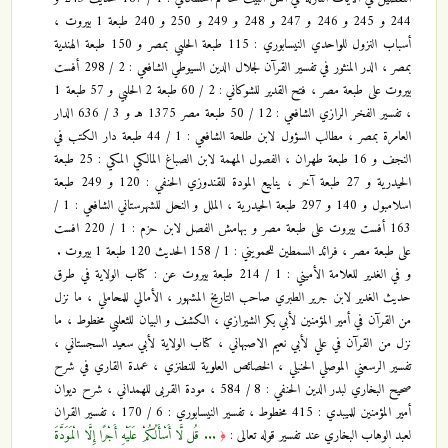
244 و 245 و 246 و 247 و 248 و 249 و 250 و 240 طبعة 1 بيروت ،
أسباب النزول للواحدي النيسابوري : 115 طبعة الحلبي بمصر و 150 طبعة الهندية
بمصر ، الدر المنثور في تفسير القرآن لجلال الدين السيوطي الشافعي : 2 / 298 أفست
بيروت على طبعة مصر ، فتح القدير للشوكاني : 2 / 60 طبعة 2 الحلبي و 57 طبعة 1
، تفسير الفخر الرازي الشافعي : 12 / 50 طبعة مصر 1375 ه‍ـ و 3 / 636 الدار
العامرة بمصر ، مطالب السؤول لابن طلحة الشافعي : 1 / 44 طبعة دار الكتب في
النجف و 16 طبعة طهران ، الفصول المهمة لابن الصباغ المالكي المكي : 25 طبعة
الحيدرية و 27 طبعة آخر ، ينابيع المودة للقندوزي الحنفي : 120 و 249 طبعة
اسلامبول و 140 و 297 طبعة الحيدرية ، الملل و النحل للشهرستاني الشافعي : 1 /
163 أفست بيروت على طبعة مصر و بهامش الفصل لابن حزم : 1 / 220 افست
على طبعة مصر ، فرائد السمطين للحمويني : 1 / 158 الحديث 120 طبعة 1 بيروت .
و في الغدير للعلامة الأميني : 1 / 214 طبعة بيروت عن : كتاب الولاية في طرق
حديث الغدير لابن جرير الطبري صاحب التاريخ المشهور ، الأمالي للمحاملي ، ما نزل
من القرآن في أمير المؤمنين لأبي بكر الشيرازي ، الكشف و البيان للثعلبي مخطوط ، ما
نزل من القرآن في علي لأبي نعيم الاصبهاني ، كتاب الولاية لأبي سعيد السجستاني ،
تفسير الرسعني الموصلي الحنبلي ، الخصائص العلوية للنطنزي ، عمدة القاري في شرح
صحيح البخاري لبدر الدين الحنفي : 8 / 584 ، مودة القربى للهمداني ، شرح ديوان
أمير المؤمنين للميبدي : 415 مخطوط ، تفسير النيسابوري : 6 / 170 ، تفسير القران
لعبد الوهاب البخاري عند تفسير قوله تعالى :
... قُل لَّا أَسْأَلُكُمْ عَلَيْهِ أَجْرًا إِلَّا الْمَوَدَّةَ
﴿