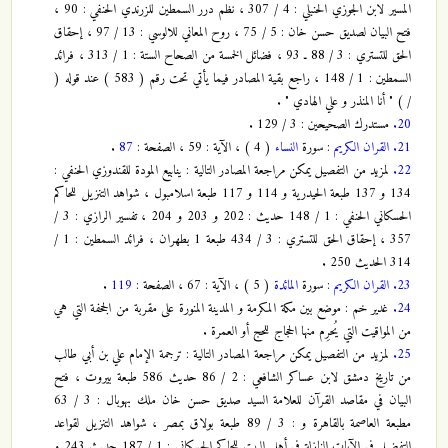
المسير لابن الجوزي الحنبلي : 4 / 307 ، نظم درر السمطين للزرندي الحنفي : 90 ،
فتح البيان لصديق حسن خان : 5 / 75 ، روح المعاني للالوسي : 13 / 97 ، إحقاق
الحق للتستري : 3 / 88 ـ 93 ، فضائل الخمسة من الصحاح الستة : 1 / 313 ، فرائد
السمطين : 1 / 148 ، راجع بقية المصادر فيما يأتي تحت رقم ( 583 ) عند قوله (
/ ) " أنا المنذر و علي الهادي " .
20.
مستدرك الصحيحين : 3 / 129 .
21.
القران الكريم
: سورة
النساء
( 4 ) ، الآية : 59 ، الصفحة :
87
.
22.
لمزيد من التفصيل يمكن مراجعة المصادر التالية : ينابيع المودة للقندوزي الحنفي :
134 و 137 طبعة الحيدرية و 114 و 117 طبعة اسلامبول ، شواهد التنزيل للحاكم
الحسكاني الحنفي : 1 / 148 حديث : 202 و 203 و 204 ، تفسير الرازي : 3 /
357 ، إحقاق الحق للتستري : 3 / 434 طبعة 1 بطهران ، فرائد السمطين : 1 /
314 الحديث 250 .
23.
القران الكريم
: سورة
المائدة
( 5 ) ، الآية : 67 ، الصفحة :
119
.
24.
غدير خم : موضع بين مكة المكرمة و المدينة المنورة على مقربة من الجحفة التي هي
من المواقيت التي يُحرِم منها الحجاج للحج أو العمرة .
25.
لمزيد من التفصيل يمكن مراجعة المصادر التالية : ترجمة الإمام علي بن أبي طالب
من تاريخ دمشق لابن عساكر الشافعي : 2 / 86 حديث 586 طبعة بيروت ، فتح
البيان في مقاصد القرآن للعلامة السيد صديق حسن خان ملك بهوبال : 3 / 63
مطبعة العاصمة بالقاهرة و : 3 / 89 طبعة بولاق بمصر ، شواهد التنزيل لقواعد
التفضيل في الآيات النازلة في أهل البيت للحاكم الحسكاني : 1 / 187 حديث 243 و