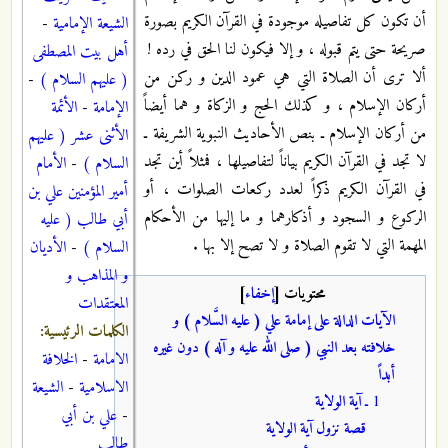
أن تكون كل تفاصيله موجودة في القرآن الكريم بصورة
الشيعة الإمامية
-
صريحة حتى يتم قبوله ، و إلا فيكون لنا الحق في رده !
أهل بيت المصطفى
ألا ترى أن الصلاة التي هي عمود الدين و ركن من
( عليهم السلام )
-
أركان الإسلام ،‌ و كذلك الحج و الزكاة و هما أيضاً
الإمامة
-
الأئمة
من أركان الإسلام ـ بنص الأحاديث النبوية الشريفة ـ
الأثنى عشر ( عليهم
لا تجد في القرآن الكريم بياناً لتفاصيلها ، فمثلاً أين تجد
السلام )
-
الأمام
في القرآن الكريم ذكراً لعدد ركعات الصلوات ، أو
أمير المؤمنين علي بن
الركوع و السجود و أذكارهما و ما إليها من الأحكام
أبي طالب ( عليه
المهمة التي لا تقوم الصلاة و لا تصح إلا بها .
السلام )
-
الأديان
و المذاهب و
محتويات
[
إخفاء
]
المعتقدات
الآيات الدالة على إمامة علي ( عليه السَّلام ) و
الكلمات الرئيسية:
خلافته بعد النبي ( صلى الله عليه و آله ) دون غيره
الامامة
-
الخلافة
أبداً
الاسلامية
-
الشيعة
1 ـ
آية الولاية
-
علي بن أبي
قصة نزول آية الولاية
طالب