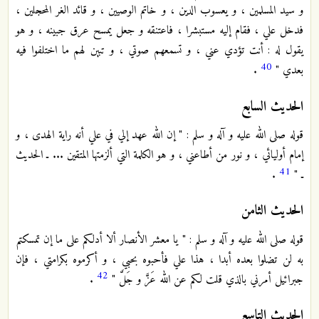
و سيد المسلمين ، و يعسوب الدين ، و خاتم الوصيين ، و قائد الغر المحجلين ،
فدخل علي ، فقام إليه مستبشرا ، فاعتنقه و جعل يمسح عرق جبينه ، و هو
يقول له : أنت تؤدي عني ، و تسمعهم صوتي ، و تبين لهم ما اختلفوا فيه
40
بعدي "
.
الحديث السابع
قوله صلى الله عليه و آله و سلم : " إن الله عهد إلي في علي أنه راية الهدى ، و
إمام أوليائي ، و نور من أطاعني ، و هو الكلمة التي ألزمتها المتقين ... ـ الحديث
41
ـ "
.
الحديث الثامن
قوله صلى الله عليه و آله و سلم : " يا معشر الأنصار ألا أدلكم على ما إن تمسكتم
به لن تضلوا بعده أبدا ، هذا علي فأحبوه بحبي ، و أكرموه بكرامتي ، فإن
42
جبرائيل أمرني بالذي قلت لكم عن الله عَزَّ و جَلَّ "
.
الحديث التاسع