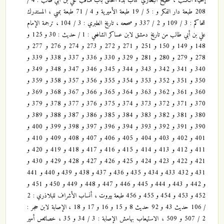
إحياء الكتب ، صحيح البخاري كتاب بدء الخلق باب مناقب علي بن أبي طالب : 4 /
208 طبعة دار الفكر و : 5 / 19 طبعة الأميرية و 4 / 71 طبعة بمبي ، المستدرك
للحاكم : 3 / 109 و 2 / 337 و صححه ، تاريخ الطبري : 3 / 104 ، ترجمة الإمام
علي بن أبي طالب من تاريخ دمشق لابن عساكر الشافعي : 1 / حديث : 30 و 125 و
148 و 149 و 150 و 251 و 271 و 272 و 273 و 274 و 276 و 277 و
278 و 279 و 280 و 281 و 329 و 330 و 336 و 337 و 338 و 339 و
340 و 341 و 342 و 343 و 344 و 345 و 346 و 347 و 348 و 349 و
350 و 351 و 352 و 353 و 354 و 355 و 356 و 357 و 358 و 359 و
360 و 361 و 362 و 363 و 364 و 365 و 366 و 367 و 368 و 369 و
370 و 371 و 372 و 373 و 374 و 375 و 376 و 377 و 378 و 379 و
380 و 381 و 382 و 383 و 384 و 385 و 386 و 387 و 388 و 389 و
390 و 391 و 392 و 393 و 394 و 396 و 397 و 398 و 399 و 400 و
401 و 402 و 403 و 404 و 405 و 406 و 407 و 408 و 409 و 410 و
411 و 412 و 413 و 414 و 415 و 416 و 417 و 418 و 419 و 420 و
421 و 422 و 423 و 424 و 425 و 426 و 427 و 428 و 429 و 430 و
431 و 432 433 و 434 و 435 و 436 و 437 و 438 و 439 و 440 و 441
و 442 و 443 و 444 و 445 و 446 و 447 و 448 و 449 و 450 و 451 و
452 و 453 و 454 و 455 و 456 طبعة بيروت ، أنساب الأشراف للبلاذري : 2
/ 106 حديث 43 و 92 حديث 8 و 15 و 16 و 17 و 18 ، الإصابة لابن حجر :
2 / 507 و 509 ، الاستيعاب بهامش الإصابة : 3 / 34 و 35 ، خصائص أمير