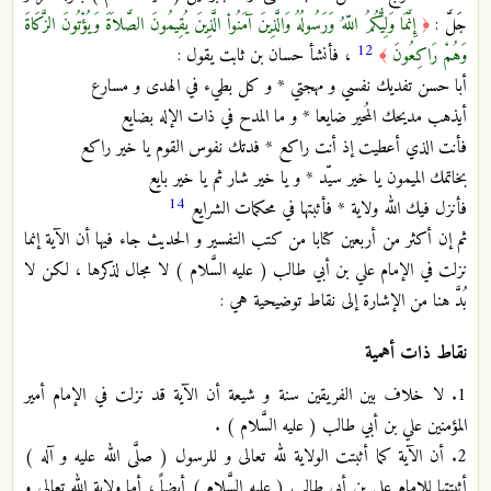
جَلَّ :
إِنَّمَا وَلِيُّكُمُ اللّهُ وَرَسُولُهُ وَالَّذِينَ آمَنُواْ الَّذِينَ يُقِيمُونَ الصَّلاَةَ وَيُؤْتُونَ الزَّكَاةَ
﴿
12
وَهُمْ رَاكِعُونَ
، فأنشأ حسان بن ثابت يقول :
﴾
أبا حسن تفديك نفسي و مهجتي * و كل بطيء في الهدى و مسارع
أيذهب مديحك المُحير ضايعا * و ما المدح في ذات الإله بضايع
فأنت الذي أعطيت إذ أنت راكع * فدتك نفوس القوم يا خير راكع
بخاتمك الميمون يا خير سيّد * و يا خير شار ثم يا خير بايع
14
فأنزل فيك الله ولاية * فأثبتها في محكمات الشرايع
ثم إن أكثر من أربعين كتابا من كتب التفسير و الحديث جاء فيها أن الآية إنما
نزلت في الإمام علي بن أبي طالب ( عليه السَّلام ) لا مجال لذكرها ، لكن لا
بُدَّ هنا من الإشارة إلى نقاط توضيحية هي :
نقاط ذات أهمية
1. لا خلاف بين الفريقين سنة و شيعة أن الآية قد نزلت في الإمام أمير
المؤمنين علي بن أبي طالب ( عليه السَّلام ) .
2. أن الآية كما أثبتت الولاية لله تعالى و للرسول ( صلَّى الله عليه و آله )
أثبتتها للإمام علي بن أبي طالب ( عليه السَّلام ) أيضاً ، أما ولاية الله تعالى و