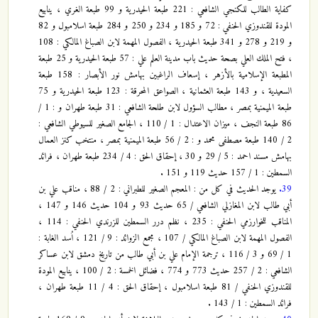
كفاية الطالب للكنجي الشافعي : 221 طبعة الحيدرية و 99 طبعة الغري ، ينابيع
المودة للقندوزي الحنفي : 72 و 185 و 234 و 250 و 284 طبعة اسلامبول و 82
و 219 و 278 و 341 طبعة الحيدرية ، الفصول المهمة لابن الصباغ المالكي : 108
، فتح الملك العلي بصحة حديث باب مدينة العلم علي : 57 طبعة الحيدرية و 25 طبعة
المطبعة الإسلامية بالأزهر ، إسعاف الراغبين بهامش نور الأبصار : 158 طبعة
السعيدية ، و 143 طبعة العثمانية ، الصواعق المحرقة : 123 طبعة الحيدرية و 75
طبعة الميمنية بمصر ، مطالب السؤول لابن طلحة الشافعي : 31 طبعة طهران و : 1 /
86 طبعة النجف ، ميزان الاعتدال : 1 / 110 ، الجامع الصغير للسيوطي الشافعي :
2 / 140 طبعة مصطفى محمد و : 2 / 56 طبعة الميمنية بمصر ، منتخب كنز العمال
بهامش مسند احمد : 5 / 29 و 30 ، إحقاق الحق : 4 / 234 طبعة طهران ، فرائد
السمطين : 1 / 157 حديث 119 و 151 .
39.
يوجد الحديث في كل من : المعجم الصغير للطبراني : 2 / 88 ، مناقب علي بن
أبي طالب لابن المغازلي الشافعي / 65 حديث 93 و 104 حديث 146 و 147 ،
المناقب للخوارزمي الحنفي : 235 ، نظم درر السمطين للزرندي الحنفي : 114 ،
الفصول المهمة لابن الصباغ المالكي / 107 ، مجمع الزوائد : 9 / 121 ، اُسد الغابة :
1 / 69 و 3 / 116 ، ترجمة الإمام علي بن أبي طالب من تاريخ دمشق لابن عساكر
الشافعي : 2 / 257 حديث 773 و 774 ، فضائل الخمسة : 2 / 100 ، ينابيع المودة
للقندوزي الحنفي / 81 طبعة اسلامبول ، إحقاق الحق : 4 / 11 طبعة طهران ،
فرائد السمطين : 1 / 143 .