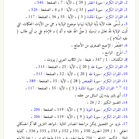
2.
القران الكريم
: سورة
الحشر
( 59 ) ، الآية : 7 ، الصفحة :
546
.
3.
القران الكريم
: سورة
النجم
( 53 ) ، الآية : 3 و 4 ، الصفحة :
526
.
4.
القران الكريم
: سورة
المائدة
( 5 ) ، الآية : 55 و 56 ، الصفحة :
117
.
5.
و تُسمَّى هذه الآية بآية الولاية لبيانها موضوع الولاية و هي من الآيات المحكمات التي
تُثبت الولاية لله تعالى و لرسوله ( صلَّى الله عليه و آله ) و للإمام علي بن أبي طالب (
عليه السَّلام ) .
6.
الخِنْصَر : الإصبع الصغرى من الأصابع .
7.
المَرِج : الواسع .
8.
الكشاف : 1 / 347 ، طبعة : دار الكتاب العربي / بيروت .
9.
القران الكريم
: سورة
طه
( 20 ) ، الآية : 25 ، الصفحة :
313
.
10.
القران الكريم
: سورة
طه
( 20 ) ، الآية : 32 ، الصفحة :
313
.
11.
القران الكريم
: سورة
القصص
( 28 ) ، الآية : 35 ، الصفحة :
389
.
a.
b.
12.
القران الكريم
: سورة
المائدة
( 5 ) ، الآية : 55 ، الصفحة :
117
.
13.
أي يشير بيده إلى السائل من خلفه .
14.
التفسير الكبير : 2 / 26 .
15.
القران الكريم
: سورة
التوبة
( 9 ) ، الآية : 119 ، الصفحة :
206
.
16.
القران الكريم
: سورة
التوبة
( 9 ) ، الآية : 119 ، الصفحة :
206
.
17.
لمزيد من التفصيل يمكن مراجعة المصادر التالية : شواهد التنزيل للحاكم الحسكاني
الحنفي : 1 / 259 الحديث 350 و 351 و 352 و 353 و 355 و 356 ، كفاية
الطالب للكنجي الشافعي : 236 طبعة الحيدرية و 111 طبعة الغري ، ترجمة الإمام