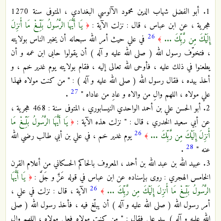
1. أبو الفضل شهاب الدين محمود الآلوسي البغدادي ، المتوفى سنة 1270
هجرية ، عن ابن عباس ، قال : نزلت الآية :
يَا أَيُّهَا الرَّسُولُ بَلِّغْ مَا أُنزِلَ
﴿
26
إِلَيْكَ مِن رَّبِّكَ ...
في علي حيث أمر الله سبحانه أن يخبر الناس بولايته
﴾
، فتخوّف رسول الله ( صلى الله عليه و آله ) أن يقولوا حابى ابن عمه و أن
يطعنوا في ذلك عليه ، فأوحى الله تعالى إليه ، فقام بولايته يوم غدير خم ، و
أخذ بيده ، فقال رسول الله ( صلى الله عليه و آله ) : " من كنت مولاه فهذا
27
علي مولاه ، اللهم والِ من والاه و عادِ من عاداه "
.
2. أبو الحسن علي بن أحمد الواحدي النيسابوري ، المتوفى سنة : 468 هجرية ،
عن أبي سعيد الخدري ، قال : " نزلت هذه الآية :
يَا أَيُّهَا الرَّسُولُ بَلِّغْ مَا
﴿
26
أُنزِلَ إِلَيْكَ مِن رَّبِّكَ ...
يوم غدير خم ، في علي بن أبي طالب رضي الله
﴾
28
عنه "
.
3. عبيد الله بن عبد الله بن أحمد ، المعروف بالحاكم الحسكاني من أعلام القرن
الخامس الهجري : روى بإسناده عن ابن عباس في قوله عَزَّ و جَلَّ :
يَا أَيُّهَا
﴿
26
الرَّسُولُ بَلِّغْ مَا أُنزِلَ إِلَيْكَ مِن رَّبِّكَ ...
الآية ، قال : نزلت في علي ،
﴾
أمر رسول الله ( صلى الله عليه و آله ) أن يبلّغ فيه ، فأخذ رسول الله ( صلى
الله عليه و آله ) بيد علي فقال : " من كنت مولاه فعلي مولاه ، اللهم والِ