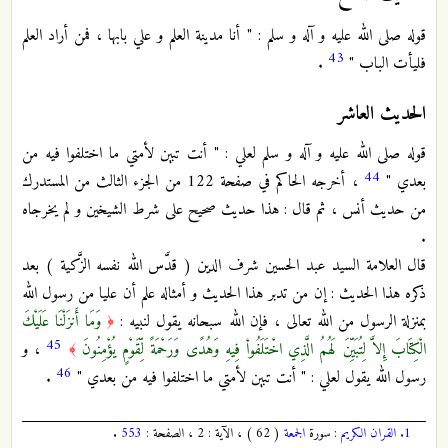
قوله صلى الله عليه و آله و سلم : " أنا مدينة العلم و علي بابها ، فمن أراد العلم
43
فليأت الباب "
.
الحديث العاشر
قوله صلى الله عليه و آله و سلم لعلي : " أنت تبين لأمتي ما اختلفوا فيه من
44
بعدي "
، أخرجه الحاكم في صفحة 122 من الجزء الثالث من المستدرك
من حديث أنس ، ثم قال : هذا حديث صحيح على شرط الشيخين و لم يخرجاه
.
قال العلامة السيد عبد الحسين شرف الدين ( قدَّس الله نفسه الزَّكية ) بعد
ذكره هذا الحديث : إن من تدبر هذا الحديث و أمثاله علم أن عليا من رسول الله
بمنزلة الرسول من الله تعالى ، فإن الله سبحانه يقول لنبيه :
وَمَا أَنزَلْنَا عَلَيْكَ
﴿
45
الْكِتَابَ إِلاَّ لِتُبَيِّنَ لَهُمُ الَّذِي اخْتَلَفُواْ فِيهِ وَهُدًى وَرَحْمَةً لِّقَوْمٍ يُؤْمِنُونَ
، و
﴾
46
رسول الله يقول لعلي : " أنت تبين لأمتي ما اختلفوا فيه من بعدي "
.
1.
القران الكريم
: سورة
الجمعة
( 62 ) ، الآية : 2 ، الصفحة :
553
.