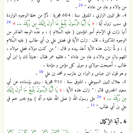
29
من والاه و عادِ من عاداه "
.
4. فخر الدين الرازي ، المتوفى سنة : 604 هجرية : ذكر من جملة الوجوه الواردة
26
في سبب نزول آية :
يَا أَيُّهَا الرَّسُولُ بَلِّغْ مَا أُنزِلَ إِلَيْكَ مِن رَّبِّكَ ...
﴾
﴿
أنها نزلت في الإمام أمير المؤمنين ( عليه السَّلام ) ، و عَدَّه الوجه العاشر من
الوجوه المذكورة ، قال : نزلت الآية في فضل علي بن أبي طالب ( عليه السَّلام
) ، و لمّا نزلت هذه الآية أخذ بيده و قال : " من كنت مولاه فعلي مولاه ،
اللهم والِ من والاه و عادِ من عاداه " ، فلقيه عمر فقال : هنيئاً لك يا ابن أبي
طالب ، أصبحت مولاي و مولى كل مؤمن و مؤمنة .
30
و هو قول ابن عباس و البراء بن عازب و محمد بن علي
.
5. جلال الدين السيوطي ، المتوفى سنة : 911 هجرية : روى بإسناده عن أبي
سعيد الخدري قال : " نزلت هذه الآية :
يَا أَيُّهَا الرَّسُولُ بَلِّغْ مَا أُنزِلَ إِلَيْكَ
﴿
26
مِن رَّبِّكَ ...
على رسول الله ( صلى الله عليه و آله ) يوم غدير خم في
﴾
31
علي بن أبي طالب "
.
6 ـ
آية الإكمال