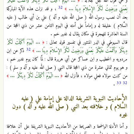
و هي قول الله جَلَّ جَلالُه :
... الْيَوْمَ أَكْمَلْتُ لَكُمْ دِينَكُمْ وَأَتْمَمْتُ عَلَيْكُمْ
﴿
32
نِعْمَتِي وَرَضِيتُ لَكُمُ الإِسْلاَمَ دِينًا ...
، و قد نزلت هذه الآية المباركة
﴾
بعد أن نصب رسول الله ( صلى الله عليه و آله ) علي بن أبي طالب ( عليه
السَّلام ) خليفة له و إماماً على أمته في اليوم الثامن عشر من ذي الحجة من
السنة العاشرة للهجرة في مكان يقال له غدير خم .
قال السيوطي في الدر المنثور في تفسير قوله تعالى :
... الْيَوْمَ أَكْمَلْتُ لَكُمْ
﴿
32
دِينَكُمْ وَأَتْمَمْتُ عَلَيْكُمْ نِعْمَتِي وَرَضِيتُ لَكُمُ الإِسْلاَمَ دِينًا ...
ذكر عن ابن
﴾
مردويه و الخطيب و ابن عساكر عن أبي هريرة قال : لمَّا كان يوم غدير خم ،
و هو يوم ثماني عشرة من ذي الحجة قال النبي ( صلى الله عليه و آله و سلم ) :
من كنت مولاه فعلي مولاه ، فأنزل الله
... الْيَوْمَ أَكْمَلْتُ لَكُمْ دِينَكُمْ ...
﴾
﴿
33
32
.
الأحاديث النبوية الشريفة الدالة على إمامة علي ( عليه
السَّلام ) و خلافته بعد النبي ( صلى الله عليه و آله ) دون
غيره
و أما الأدلة الواضحة و الصريحة من الأحاديث النبوية الشريفة على أن خلافة