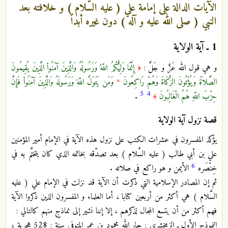
الآيات الدالة على إمامة علي ( عليه السَّلام ) و خلافته بعد
النبي ( صلى الله عليه و آله ) دون غيره أبداً
1 ـ
آية الولاية
و هي قول الله عَزَّ و جَلَّ :
إِنَّمَا وَلِيُّكُمُ اللّهُ وَرَسُولُهُ وَالَّذِينَ آمَنُواْ الَّذِينَ يُقِيمُونَ
﴿
الصَّلاَةَ وَيُؤْتُونَ الزَّكَاةَ وَهُمْ رَاكِعُونَ
*
وَمَن يَتَوَلَّ اللّهَ وَرَسُولَهُ وَالَّذِينَ آمَنُواْ فَإِنَّ
5
4
حِزْبَ اللّهِ هُمُ الْغَالِبُونَ
.
﴾
قصة نزول آية الولاية
يؤكد المفسرون في عشرات الكتب على نزول هذه الآية في الإمام أمير المؤمنين
علي بن أبي طالب ( عليه السَّلام ) بعد تصدّقه بخاتمه الذي كان يتختَّم به في
6
خِنْصَره
الأيمن و هو راكع في صلاته .
ثم إن المصادر الإسلامية التي ذكرت أن الآية قد نزلت في الإمام علي ( عليه
السَّلام ) هي أكثر من أربعين كتابا ، أما العلماء و المفسرون الذين ذكروا الآية
فهم أكثر من أن يتسع المجال لذكرهم ، إلا إننا نشير إلى نماذج منهم كالتالي :
النموذج الأول ـ الزمخشري : جار الله محمود بن عمر المتوفى سنة : 528 هجرية ،