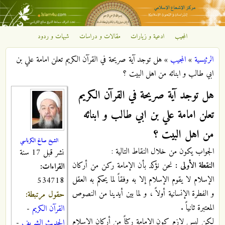
تجاوز إلى المحتوى الرئيسي
المجيب
ادعية و زيارات
مقالات و دراسات
شبهات و ردود
مركز
الرئيسية
»
المجيب
»
هل توجد آية صريحة في القرآن الكريم تعلن امامة علي بن
الإشعاع
أنت هنا
ابي طالب و ابنائه من اهل البيت ؟
الإسلامي
هل توجد آية صريحة في القرآن الكريم
تعلن امامة علي بن ابي طالب و ابنائه
من اهل البيت ؟
الشيخ صالح الكرباسي
الجواب يكون من خلال النقاط التالية :
نشر قبل 17 سنة
النقطة الأولى :
نحن نؤكد بأن الإمامة ركن من أركان
القراءات:
الإسلام لا يقوم الإسلام إلا به وفقاً لما يحكم به العقل
534718
و الفطرة الإنسانية أولاً ، و لما بين أيدينا من النصوص
حقول مرتبطة:
المعتبرة ثانياً .
القرآن الكريم
-
لكن ليس لازم كون الإمامة ركناً من أركان الإسلام
الحديث الشريف
-