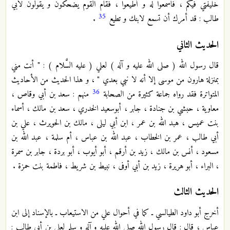
خليفتي فيكم ، فاسمعوا له و أطيعوا ، فقام القوم يضحكون و يقولون لأبي
35
طالب : قد أمرك أن تسمع لابنك و تطيع
.
الحديث الثاني
قال رسول الله ( صلى الله عليه و آله ) لعلي ( عليه السَّلام ) : " أنت مني
بمنزلة هارون من موسى إلا أنه لا نبي بعدي " ، و هذا الحديث من الأحاديث
36
المتواترة فقد رواه جماعة كثيرة من الصحابة
منهم : سعد بن أبي وقاص ،
معاوية ، حبشي بن جنادة ، جابر ، أبوسعيد الخدري ، سعد بن مالك ، أسماء
بنت عميس ، هبد الله بن عمر ، ابن أبي ليلى ، مالك بن الحويرث ، علي بن
أبي طالب ، عمر بن الخطاب ، عبد الله بن عباس ، أم سلمة ، عبد الله بن
مسعود ، أنس بن مالك ، زيد بن أرقم ، أبو أيوب ، أبو بردة ، جابر بن سمرة
، البراء ، أبو هريرة ، زيد بن أبي أوفى ، نبيط بن شريط ، فاطمة بنت حمزة .
الحديث الثالث
أخرج أبو داود الطيالسي ـ كما في أحوال علي من الاستيعاب ـ بالإسناد إلى ابن
عباس ، قال : قال رسول الله صلى الله عليه و آله و سلم لعلي بن أبي طالب :