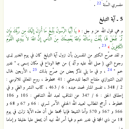
22
مفسري السُنة
.
5 ـ
آية التبليغ
و هي قول الله عز و جل :
يَا أَيُّهَا الرَّسُولُ بَلِّغْ مَا أُنزِلَ إِلَيْكَ مِن رَّبِّكَ وَإِن
﴿
لَّمْ تَفْعَلْ فَمَا بَلَّغْتَ رِسَالَتَهُ وَاللّهُ يَعْصِمُكَ مِنَ النَّاسِ إِنَّ اللّهَ لاَ يَهْدِي الْقَوْمَ
23
الْكَافِرِينَ
.
﴾
و لقد صرّح الكثير من المفسرين بأن نزول آية التبليغ كان في يوم الغدير لدى
رجوع النبي ( صلى الله عليه و آله ) من حجة الوداع في مكان يسمى بـ " غدير
25
24
خم "
، و في ما يلي نذكر بعض من صرّح بذلك
، الأربعين لجمال
الدين الشيرازي مفتاح النجا للبدخشي : 41 مخطوط ، روح المعاني للالوسي :
2 / 348 ، تفسير المنار لمحمد عبده : 6 / 463 ، كتاب النشر و الطي و في
إحقاق الحق : 6 / 347 عن المناقب لعبد الله الشافعي : 105 و 106
مخطوط ، أرجح المطالب لعبيد الله الحنفي الآمر تسري : 66 و 67 و 68 و
566 و 567 و 570 وأما الشيعة فإنها مجمعة على أن هذه الآية نزلت في يوم
18 من ذي الحجة في غدير خم و فيها أمر الله نبيه أن يجعل عليا خليفة و إماما
. :