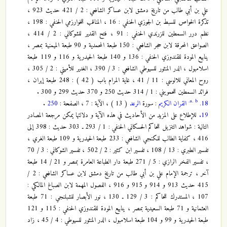
علي بن أبي طالب من تاريخ دمشق لابن عساكر الشافعي : 2 / 421 حديث 923 ،
تذكرة الخواص للسبط بن الجوزي الحنفي : 16 ، المناقب للخوارزمي الحنفي : 198 ،
نظم درر السمطين للزرندي الحنفي : 91 ، فتح القدير للشوكاني : 2 / 414 ،
الصواعق المحرقة لابن حجر الشافعي : 150 طبعة المحمدية و 90 طبعة الميمنية بمصر ،
ينابيع المودة للقندوزي الحنفي : 136 و 140 طبعة الحيدرية و 116 و 119 طبعة
اسلامبول ، الدر المنثور للسيوطي الشافعي : 3 / 390 ، الغدير للأميني : 2 / 305 ،
روح المعاني للالوسي : 11 / 41 ، غاية المرام باب ( 42 ) : 248 طبعة إيران ،
فرائد السمطين للحمويني : 1 / 314 حديث 250 و 370 حديث 299 و 300 .
a.
b.
18.
القران الكريم
: سورة
الرعد
( 13 ) ، الآية : 7 ، الصفحة :
250
.
19.
للإطلاع على المزيد من الأحاديث في هذه الآية و دلالتها يمكن مرجعة المصادر
التالية : شواهد التنزيل للحاكم الحسكاني الحنفي : 1 / 293 ـ 303 حديث : 398 إلى
416 ، كفاية الطالب للكنجي الشافعي : 233 طبعة الحيدرية و 109 طبعة الغري ،
تفسير الطبري : 13 / 108 ، تفسير ابن كثير : 2 / 502 ، تفسير الشوكاني : 3 / 70
، تفسير الفخر الرازي : 5 / 271 طبعة دار الطباعة العامرة بمصر و 21 / 14 طبعة
آخر ، ترجمة الإمام علي بن أبي طالب من تاريخ دمشق لابن عساكر الشافعي : 2 /
415 حديث 913 و 914 و 915 و 916 ، الفصول المهمة لابن الصباغ المالكي :
107 ، المستدرك للحاكم : 3 / 129 ـ 130 ، نور الأبصار للشبلنجي : 71 طبعة
العثمانية و 71 طبعة السعيدية بمصر ، ينابيع المودة للقندوزي الحنفي : 115 و 121
طبعة الحيدرية و 99 و 104 طبعة اسلامبول ، الدر المنثور للسيوطي : 4 / 45 ، زاد