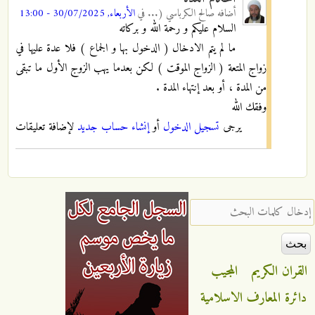
أضافه
صالح الكرباسي (...
في
الأربعاء, 30/07/2025 - 13:00
السلام عليكم و رحمة الله و بركاته
ما لم يتم الادخال ( الدخول بها و الجماع ) فلا عدة عليها في
زواج المتعة ( الزواج الموقت ) لكن بعدما يهب الزوج الأول ما تبقى
من المدة ، أو بعد إنتهاء المدة .
وفقك الله
يرجى
تسجيل الدخول
أو
إنشاء حساب جديد
لإضافة تعليقات
‏إدخال كلمات البحث ‏
القران الكريم
المجيب
دائرة المعارف الاسلامية