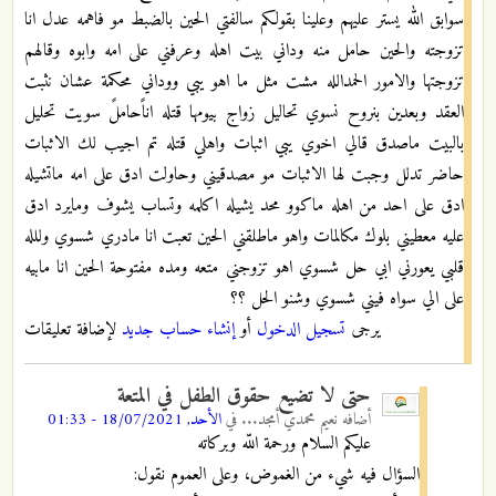
سوابق الله يستر عليهم وعلينا بقولكم سالفتي الحين بالضبط مو فاهمه عدل انا
تزوجته والحين حامل منه وداني بيت اهله وعرفني على امه وابوه وقالهم
تزوجتها والامور الحمدالله مشت مثل ما اهو يبي ووداني محكمة عشان نثبت
العقد وبعدين بنروح نسوي تحاليل زواج بيومها قتله اناًحاملً سويت تحليل
بالبيت ماصدق قالي اخوي يبي اثبات واهلي قتله تم اجيب لك الاثبات
حاضر تدلل وجبت لها الاثبات مو مصدقيني وحاولت ادق على امه ماتشيله
ادق على احد من اهله ماكوو محد يشيله اكلمه وتساب يشوف ومايرد ادق
عليه معطيني بلوك مكالمات واهو ماطلقني الحين تعبت انا مادري شسوي وللله
قلبي يعورني ابي حل شسوي اهو تزوجني متعه ومده مفتوحة الحين انا مابيه
على الي سواه فيني شسوي وشنو الحل ؟؟
يرجى
تسجيل الدخول
أو
إنشاء حساب جديد
لإضافة تعليقات
حتى لا تضيع حقوق الطفل في المتعة
أضافه
نعيم محمدي أمجد...
في
الأحد, 18/07/2021 - 01:33
عليكم السلام ورحمة اللّه وبركاته
السؤال فيه شيء من الغموض، وعلى العموم نقول: