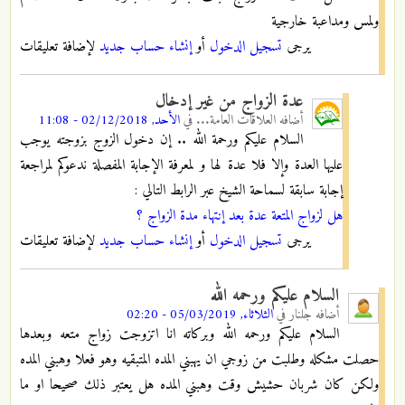
ولمس ومداعبة خارجية
يرجى
تسجيل الدخول
أو
إنشاء حساب جديد
لإضافة تعليقات
عدة الزواج من غير إدخال
أضافه
العلاقات العامة...
في
الأحد, 02/12/2018 - 11:08
السلام عليكم ورحمة الله .. إن دخول الزوج بزوجته يوجب
عليها العدة وإلا فلا عدة لها و لمعرفة الإجابة المفصلة ندعوكم لمراجعة
إجابة سابقة لسماحة الشيخ عبر الرابط التالي :
هل لزواج المتعة عدة بعد إنتهاء مدة الزواج ؟
يرجى
تسجيل الدخول
أو
إنشاء حساب جديد
لإضافة تعليقات
السلام عليكم ورحمه الله
أضافه
جلنار
في
الثلاثاء, 05/03/2019 - 02:20
السلام عليكم ورحمه الله وبركاته انا اتزوجت زواج متعه وبعدها
حصلت مشكله وطلبت من زوجي ان يهبني المده المتبقيه وهو فعلا وهبني المده
ولكن كان شربان حشيش وقت وهبني المده هل يعتبر ذلك صحيحا او ما