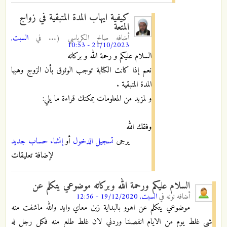
كيفية ايهاب المدة المتبقية في زواج
المتعة
أضافه
صالح الكرباسي (...
في
السبت,
21/10/2023 - 10:53
السلام عليكم و رحمة الله و بركاته
نعم إذا كانت الكتابة توجب الوثوق بأن الزوج وهبها
المدة المتبقية .
و لمزيد من المعلومات يمكنك قراءة ما يلي:
وفقك الله
يرجى
تسجيل الدخول
أو
إنشاء حساب جديد
لإضافة تعليقات
السلام عليكم ورحمة الله وبركاته موضوعي يتكلم عن
أضافه
نونه
في
السبت, 19/12/2020 - 12:56
موضوعي يتكلم عن اهوو بالبداية زين معاي وايد والله ماشفت منه
شي غلط يوم من الايام انفصلنا وردني لان غلط طلع منه فكل رجل له