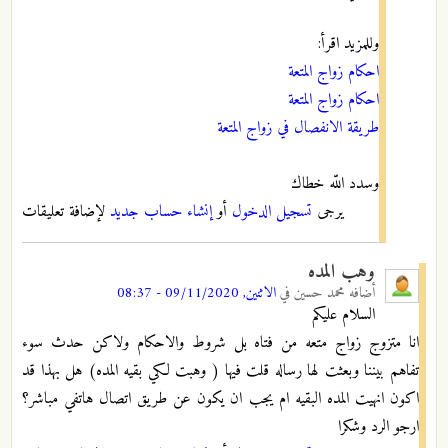
وللمزيد اقرأ:
احكام زواج المتعة
احكام زواج المتعة
طريقة الانفصال في زواج المتعة
وسدد اللّه خطاك
يرجى
تسجيل الدخول
أو
إنشاء حساب جديد
لإضافة تعليقات
وهب المده
أضافه
محمد حسين
في
الاثنين, 09/11/2020 - 08:37
السلام عليكم
انا متزوج زواج متعه من فتاه بل شروط والاحكام ولاكن حدث سوء
تفاهم بيننا وبعثت لها رساله قلت فيها ( وهبت لكي بقيه المده) هل بهذا قد
اكون انهيت المده البقيه ام يجب ان يكون عن طريق اتصال هاتفي مباشر؟
ارجو الرد وشكرا