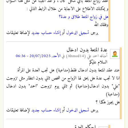
عقد زواج المتعة بأي شكل كان ، و لقد اجبنا عن مثل هذا السؤال
و يمكنك الاطلاع على الاجابة من خلال الرابط التالي :
هل في زواج المتعة طلاق و عدة؟
وفقك الله
يرجى
تسجيل الدخول
أو
إنشاء حساب جديد
لإضافة تعليقات
عدة المتعة بدون ادخال
أضافه
احمد علي (Ahmed14)
في
الأحد, 20/07/2025 - 06:36
السلام عليكم
عند عقد المتعة بدون ادخال فقط(مداعبة) هل تجب العدة على المرأة
اذا لا تجب عدة هل يحق لها الزواج من شخص ثاني بدون انتظار مثل تزوجت
"علي" بدون ادخال(مداعبة) ثم ثاني يوم تزوجت "احمد" بدون ادخال
(مداعبة)
هل يجوز هكذا ؟
يرجى
تسجيل الدخول
أو
إنشاء حساب جديد
لإضافة تعليقات
احكام العدة