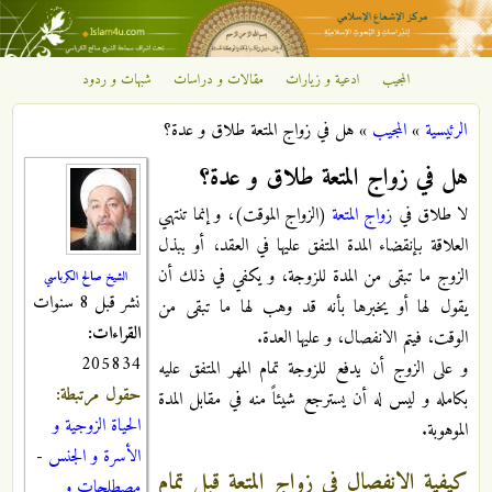
تجاوز إلى المحتوى الرئيسي
المجيب
ادعية و زيارات
مقالات و دراسات
شبهات و ردود
مركز
الرئيسية
»
المجيب
»
هل في زواج المتعة طلاق و عدة؟
الإشعاع
أنت هنا
هل في زواج المتعة طلاق و عدة؟
الإسلامي
لا طلاق في
زواج المتعة
(الزواج الموقت)، و إنما تنتهي
العلاقة بإنقضاء المدة المتفق عليها في العقد، أو ببذل
الزوج ما تبقى من المدة للزوجة، و يكفي في ذلك أن
الشيخ صالح الكرباسي
نشر قبل 8 سنوات
يقول لها أو يخبرها بأنه قد وهب لها ما تبقى من
القراءات:
الوقت، فيتم الانفصال، و عليها العدة.
205834
و على الزوج أن يدفع للزوجة تمام المهر المتفق عليه
حقول مرتبطة:
بكامله و ليس له أن يسترجع شيئاً منه في مقابل المدة
الحياة الزوجية و
الموهوبة.
الأسرة و الجنس
-
كيفية الانفصال في زواج المتعة قبل تمام
مصطلحات و