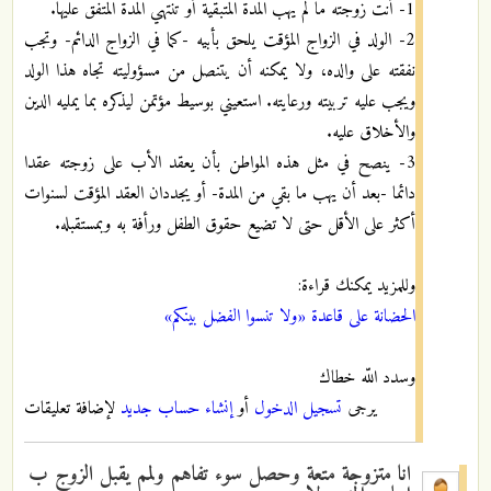
1- أنت زوجته ما لم يهب المدة المتبقية أو تنتهي المدة المتفق عليها.
2- الولد في الزواج المؤقت يلحق بأبيه -كما في الزواج الدائم- وتجب
نفقته على والده، ولا يمكنه أن يتنصل من مسؤوليته تجاه هذا الولد
ويجب عليه تربيته ورعايته. استعيني بوسيط مؤتمن ليذكره بما يمليه الدين
والأخلاق عليه.
3- ينصح في مثل هذه المواطن بأن يعقد الأب على زوجته عقدا
دائما -بعد أن يهب ما بقي من المدة- أو يجددان العقد المؤقت لسنوات
أكثر على الأقل حتى لا تضيع حقوق الطفل ورأفة به وبمستقبله.
وللمزيد يمكنك قراءة:
الحضانة على قاعدة «ولا تنسوا الفضل بينكم»
وسدد اللّه خطاك
يرجى
تسجيل الدخول
أو
إنشاء حساب جديد
لإضافة تعليقات
انا متزوجة متعة وحصل سوء تفاهم ولمم يقبل الزوج ب