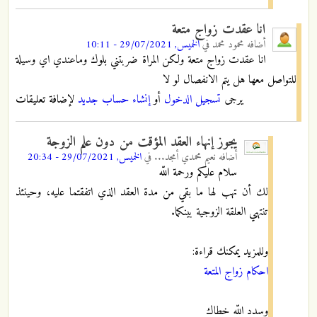
انا عقدت زواج متعة
أضافه
محمود محمد
في
الخميس, 29/07/2021 - 10:11
انا عقدت زواج متعة ولكن المراة ضربتني بلوك وماعندي اي وسيلة
للتواصل معها هل يتم الانفصال لو لا
يرجى
تسجيل الدخول
أو
إنشاء حساب جديد
لإضافة تعليقات
يجوز إنهاء العقد المؤقت من دون علم الزوجة
أضافه
نعيم محمدي أمجد...
في
الخميس, 29/07/2021 - 20:34
سلام عليكم ورحمة اللّه
لك أن تهب لها ما بقي من مدة العقد الذي اتفقتما عليه، وحينئذ
تنتهي العلقة الزوجية بينكما.
وللمزيد يمكنك قراءة:
احكام زواج المتعة
وسدد اللّه خطاك