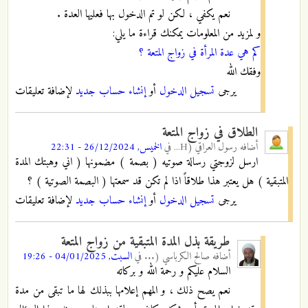
نعم يكفي ، لكن لو تم الدخول بها فعليها العدة .
و لمزيد من المعلومات يمكنك قراءة ما يلي:
كم هي عدة المرأة في زواج المتعة ؟
وفقك الله
يرجى
تسجيل الدخول
أو
إنشاء حساب جديد
لإضافة تعليقات
الطلاق في زواج المتعة
أضافه
رسول العراقي (H...
في
الخميس, 26/12/2024 - 22:31
ارسل لزوجتي رسالة صوتيه ( بصمة ) مضمونها ( اني وهبتك المدة
المتبقية ) هل يعتبر هذا طلاقاً اذا لم تكن قد سمعتها ( البصمة الصوتية ) ؟
يرجى
تسجيل الدخول
أو
إنشاء حساب جديد
لإضافة تعليقات
طريقة بذل المدة المتبقية من زواج المتعة
أضافه
صالح الكرباسي (...
في
السبت, 04/01/2025 - 19:26
السلام عليكم و رحمة الله و بركاته
نعم يصح ذلك ، و المهم إعلامها ببذلك لها ما تبقى من مدة