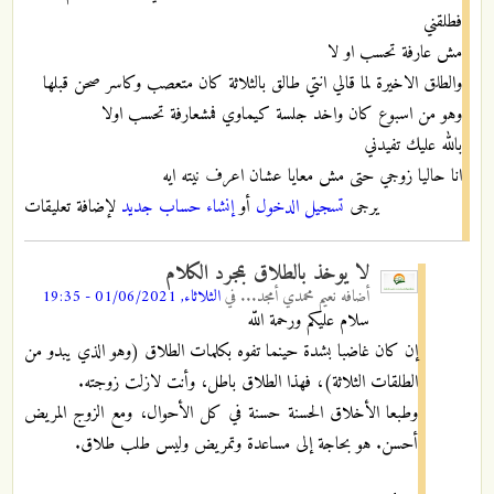
فطلقني
مش عارفة تحسب او لا
والطلق الاخيرة لما قالي انتي طالق بالثلاثة كان متعصب وكاسر صحن قبلها
وهو من اسبوع كان واخد جلسة كيماوي فمشعارفة تحسب اولا
بالله عليك تفيدني
انا حاليا زوجي حتى مش معايا عشان اعرف نيته ايه
يرجى
تسجيل الدخول
أو
إنشاء حساب جديد
لإضافة تعليقات
لا يوخذ بالطلاق بمجرد الكلام
أضافه
نعيم محمدي أمجد...
في
الثلاثاء, 01/06/2021 - 19:35
سلام عليكم ورحمة اللّه
إن كان غاضبا بشدة حينما تفوه بكلمات الطلاق (وهو الذي يبدو من
الطلقات الثلاثة)، فهذا الطلاق باطل، وأنت لازلت زوجته.
وطبعا الأخلاق الحسنة حسنة في كل الأحوال، ومع الزوج المريض
أحسن. هو بحاجة إلى مساعدة وتمريض وليس طلب طلاق.