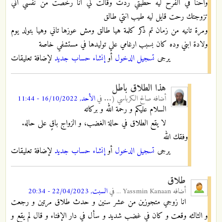
واحنا في الفرح ليه حطيتي ردت وقالت لي انا رخصت من نفسي اني
تزوجتك رحت قايل ليه طيب انتي طالق
ومرة تانيه من زمان تم ذكر كلمة هيا طالق ومش عوزها تاني وهيا بتولد يوم
ولادة ابني وده كان بسبب ارغامي علي توليدها في مستشفي خاصة
يرجى
تسجيل الدخول
أو
إنشاء حساب جديد
لإضافة تعليقات
هذا الطلاق باطل
أضافه
صالح الكرباسي (...
في
الأحد, 16/10/2022 - 11:44
السلام عليكم و رحمة الله و بركاته
لا يقع الطلاق في حالة الغضب، و الزواج باقٍ على حاله.
وفقك الله
يرجى
تسجيل الدخول
أو
إنشاء حساب جديد
لإضافة تعليقات
طلاق
أضافه
Yassmin Kanaan ...
في
السبت, 22/04/2023 - 20:34
انا زوجي متجوزين من عشر سنين و حدث طلاق مرتين و رجعت
و الثالثه وقعت و كان في غضب شديد و سأل في دار الإفتاء و قال لم يقع و