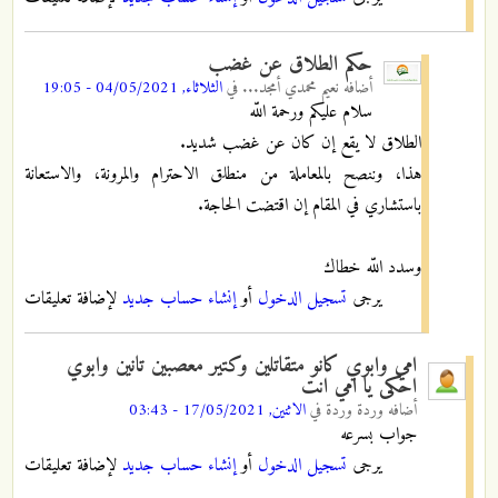
حكم الطلاق عن غضب
أضافه
نعيم محمدي أمجد...
في
الثلاثاء, 04/05/2021 - 19:05
سلام عليكم ورحمة اللّه
الطلاق لا يقع إن كان عن غضب شديد.
هذا، وننصح بالمعاملة من منطلق الاحترام والمرونة، والاستعانة
باستشاري في المقام إن اقتضت الحاجة.
وسدد اللّه خطاك
يرجى
تسجيل الدخول
أو
إنشاء حساب جديد
لإضافة تعليقات
امي وابوي كانو متقاتلين وكتير معصبين تانين وابوي
احكى يا امي انت
أضافه
وردة وردة
في
الاثنين, 17/05/2021 - 03:43
جواب بسرعه
يرجى
تسجيل الدخول
أو
إنشاء حساب جديد
لإضافة تعليقات