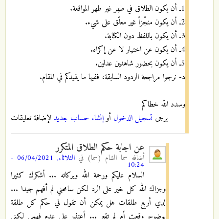
1ـ أن يكون الطلاق في طهر غير طهر المواقعة.
2ـ أن يكون منجّزاً غير معلّق على شيء.
3ـ أن يكون باللفظ دون الكتابة.
4ـ أن يكون عن اختيار لا عن إكراه.
5ـ أن يكون بحضور شاهدين عدلين.
د- نرجوا مراجعة الردود السابقة، ففيها ما يفيدكم في المقام.
وسدد اللّه خطاكم
يرجى
تسجيل الدخول
أو
إنشاء حساب جديد
لإضافة تعليقات
عن اجابة حكم الطلاق المتكرر
أضافه
سما الشام (سما)
في
الثلاثاء, 06/04/2021 -
10:24
السلام عليكم ورحمة الله وبركاته ... أشكرك كثيرا
وجزاك الله كل خير على الرد لكن سامحني لم أفهم جيدا ...
لدي أربع طلقات هل يمكن أن تقول لي حكم كل طلقة
بوضوح وقعت أم لم تقع ... أعتذر على عدم فهمي لكني