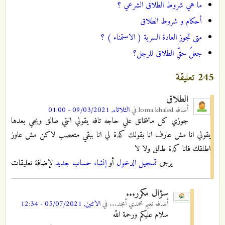
ما هي شروط الطلاق الشرعي ؟
أحكام و شروط الطلاق
متى تجوز العادة السرية ( الاستمناء ) ؟
جعلُ حقِّ الطلاق للرجل؟
245 تعليقة
الطلاق
أضافه
loma khaled
في
الثلاثاء, 09/03/2021 - 01:00
جوزي كل مانتخانق علي حاجه تافه يقولي انتي طالق ويجي بعدها
يقولي انا مش عارف انا بقولك كدة لي انا ببقي متعصب لاكن مش عاوز
اطلقك فانا كدة طالق ولا لا
يرجى
تسجيل الدخول
أو
إنشاء حساب جديد
لإضافة تعليقات
سؤال مكرر...
أضافه
نعيم محمدي أمجد...
في
الاثنين, 05/07/2021 - 12:34
سلام عليكم ورحمة اللّه