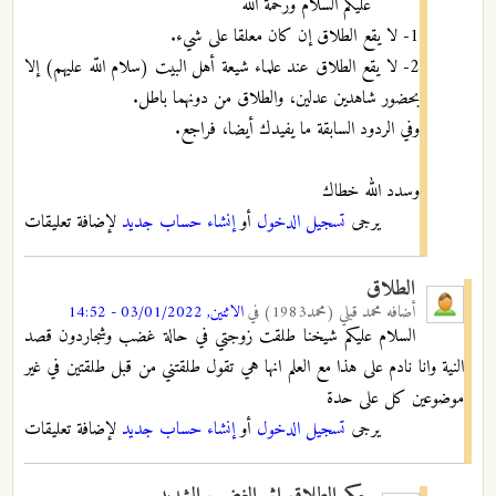
عليكم السلام ورحمة الله
1- لا يقع الطلاق إن كان معلقا على شيء.
2- لا يقع الطلاق عند علماء شيعة أهل البيت (سلام اللّه عليهم) إلا
بحضور شاهدين عدلين، والطلاق من دونهما باطل.
وفي الردود السابقة ما يفيدك أيضا، فراجع.
وسدد الله خطاك
يرجى
تسجيل الدخول
أو
إنشاء حساب جديد
لإضافة تعليقات
الطلاق
أضافه
محمد قبلي (محمد1983)
في
الاثنين, 03/01/2022 - 14:52
السلام عليكم شيخنا طلقت زوجتي في حالة غضب وشجاردون قصد
النية وانا نادم على هذا مع العلم انها هي تقول طلقتني من قبل طلقتين في غير
موضوعين كل على حدة
يرجى
تسجيل الدخول
أو
إنشاء حساب جديد
لإضافة تعليقات
حكم الطلاق إثر الغضب الشديد