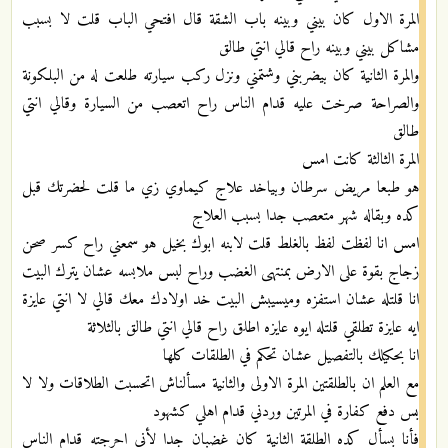
المرة الاول كان بيني وبينه باب الشقة قال افتحي الباب قلت لا بسبب
مشاكل بيني وبينه راح قالي انتي طالق
والمرة الثانية كان بيضربني وشتمني ونزل ركب سيارته طلعت له من البلكونة
والصراحة صرخت عليه قدام الناس راح اتعصب من السيارة وقالي انتي
طالق
المرة الثالثة كانت امس
هو طبعا مريض سرطان وبياخد علاج كيماوي زي ما قلت لحضرتك قبل
كده وبقاله شهر متعصب جدا بسبب العلاج
امس انا لفظت لفظ بالغلط قلت لابنه ابوك بخيل هو سمعني راح كسر صحن
زجاج بقوة على الارض بمنتهى الغضب وراح لبس ملابسه عشان يترك البيت
انا قلتله عشان استفزه وميسيبش البيت خد اولادك معك قالي لا انتي عايزة
ايه عايزة تطلقي قلتله ايوه عايزه اطلق راح قالي انتي طالق بالثلاثة
انا بحكيلك بالتفصيل عشان تحكم في الطلقات كلها
مع العلم ان بالطلقتين المرة الاولى والثانية مسألناش اتحسبت الطلاقات ولا لا
بس دفع كفارة في المرتين وردني قدام اهلي كشهود
فأنا بسأل كده الطلقة الثانية كان غضبان جدا لأني احرجته قدام الناس