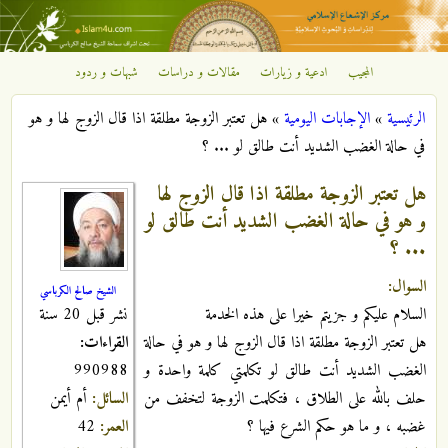
تجاوز إلى المحتوى الرئيسي
المجيب
ادعية و زيارات
مقالات و دراسات
شبهات و ردود
مركز
الرئيسية
»
الإجابات اليومية
»
هل تعتبر الزوجة مطلقة اذا قال الزوج لها و هو
الإشعاع
أنت هنا
في حالة الغضب الشديد أنت طالق لو ... ؟
الإسلامي
هل تعتبر الزوجة مطلقة اذا قال الزوج لها
و هو في حالة الغضب الشديد أنت طالق لو
... ؟
السوال:
الشيخ صالح الكرباسي
نشر قبل 20 سنة
السلام عليكم و جزيتم خيرا على هذه الخدمة
القراءات:
هل تعتبر الزوجة مطلقة اذا قال الزوج لها و هو في حالة
990988
الغضب الشديد أنت طالق لو تكلمتي كلمة واحدة و
السائل:
أم أيمن
حلف بالله على الطلاق ، فتكلمت الزوجة لتخفف من
العمر:
42
غضبه ، و ما هو حكم الشرع فيها ؟