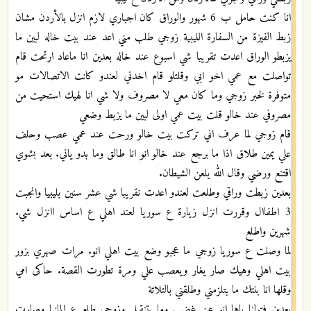
انا كنت حامل ب 6 شهور والوراق كان اجباري لازم انزل بالأردن مشان
زبط الفيزة من السفارة الليبية زوجي طلب مني اعد عند بيت خاله لبين ما
يزبطو الوراق اعدت تقريبا شي اسبوع عند خاله بعدين انا ماعاد ارتحت قام
تواصلت مع عمي اخو ابي وقلتلو قام اخدني لعندو كانت الاتصالات مو
متوفرة لخبر زوجي وما كان معي لا مصروف ولا شي انا لهيك استحيت من
مصروفي عند خالو قلت بيت عمي اولى لبين ما يزبط وضعي
قام زوجي لما عرف اني تركت بيت خالو ورحت عند عمي عصب وحلف
علي يمين طلاق اذا ما برجع عند خالو انو انا طالق وما بدو ياني. بعد بشوي
اقتنع ورضي وقال الله يلعن الشيطان.
بعدين زبطت وراقي وطلعت لعندو اعدت نقريبا شي عشر سنين بليبيا وانجبت
3 اطفاال وقررت انزل زيارة ع سوريا لعند اهلي ع اساس اانزل شي.
شهرين واطلع
لما وصلت ع سوريا زوجي ما عجبو وضع بيت اهلي انو. مرات صهري بزور
بيت اهلي وهيك صار يغار ويعصب علي ومرة تطورت القصة. حاكى امي
وقلها انا بنتك ما بتلزمني وطلقني بالتلاتة
بعدين فتولنا ياها انو عن غضب وما بتنقبل وزوجي طلع ع المانيا وصارت