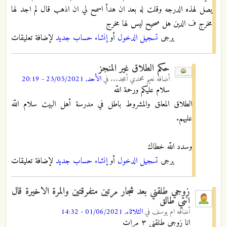
يصل لهذه الدرجه وقلت له بعد ان هدأ اسمح لي ان اذهب قال لم اجد لها
مخرج ف الدين هل صحيح ليس لها مخرج
يرجى
تسجيل الدخول
أو
إنشاء حساب جديد
لإضافة تعليقات
حكم الطلاق غير المنجز
أضافه
نعيم محمدي أمجد...
في
الأحد, 23/05/2021 - 20:19
سلام علیکم ورحمة اللّه
الطلاق المعلق والمشروط باطل في مدرسة أهل البيت سلام اللّه
علیهم.
وسدد اللّه خطاك
يرجى
تسجيل الدخول
أو
إنشاء حساب جديد
لإضافة تعليقات
زوجي طلقني بعد شجار مرتين متفرقتين والمرة الاخيرة قال
انتي طالق
أضافه
ام يوسف
في
الثلاثاء, 01/06/2021 - 14:32
انا زوجي طلقني ٣ مرات