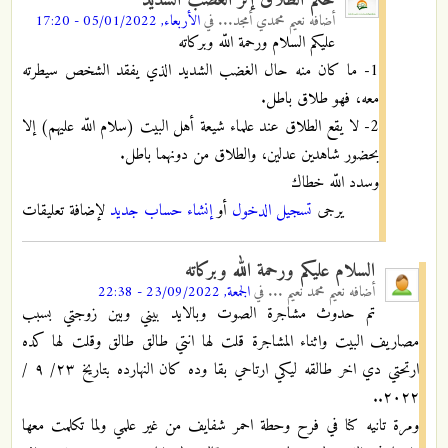
أضافه
نعيم محمدي أمجد...
في
الأربعاء, 05/01/2022 - 17:20
عليكم السلام ورحمة اللّه وبركاته
1- ما كان منه حال الغضب الشديد الذي يفقد الشخص سيطرته
معه، فهو طلاق باطل.
2- لا يقع الطلاق عند علماء شيعة أهل البيت (سلام اللّه عليهم) إلا
بحضور شاهدين عدلين، والطلاق من دونهما باطل.
وسدد اللّه خطاك
يرجى
تسجيل الدخول
أو
إنشاء حساب جديد
لإضافة تعليقات
السلام عليكم ورحمة الله وبركاته
أضافه
نعيم محمد نعيم ...
في
الجمعة, 23/09/2022 - 22:38
تم حدوث مشاجرة الصوت وبالايد بيني وبين زوجتي بسبب
مصاريف البيت واثناء المشاجرة قلت لها انتي طالق طالق وقلت لها كده
ارتحتي دي اخر طالقه ليكي ارتاحي بقا وده كان النهارده بتاريخ ٢٣/ ٩ /
٢٠٢٢..
ومرة تانيه كنا في فرح وحطة احمر شفايف من غير علمي ولما تكلمت معها