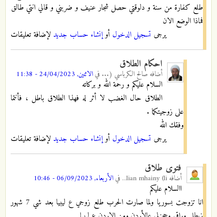
طلع كفارة من سنة و دلوقتي حصل شجار عنيف و ضربني و قالي انتي طالق
فماذا الوضع الان
يرجى
تسجيل الدخول
أو
إنشاء حساب جديد
لإضافة تعليقات
احكام الطلاق
أضافه
صالح الكرباسي (...
في
الاثنين, 24/04/2023 - 11:38
السلام عليكم و رحمة الله و بركاته
الطلاق حال الغضب لا أثر له فهذا الطلاق باطل ، فأنتما
على زوجيتكما .
وفقك الله
يرجى
تسجيل الدخول
أو
إنشاء حساب جديد
لإضافة تعليقات
فتوى طلاق
أضافه
lian mhainy (li...
في
الأربعاء, 06/09/2023 - 10:46
االسلام عليكم
انا تزوجت بسوريا ولما صارت الحرب طلع زوجي ع ليبيا بعد شي 7 شهور
زبطلي وراقي وحجزلي عالأردن ومن الاردن ع ليبيا