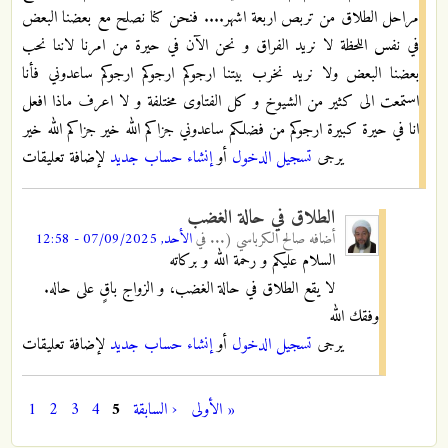
مراحل الطلاق من تربص اربعة اشهر.... فنحن كنا نصلح مع بعضنا البعض
في نفس اللحظة لا نريد الفراق و نحن الآن في حيرة من امرنا لاننا نحب
بعضنا البعض ولا نريد نخرب بيتنا ارجوكم ارجوكم ارجوكم ساعدوني فأنا
استمعت الى كثير من الشيوخ و كل الفتاوى مختلفة و لا اعرف ماذا افعل
انا في حيرة كبيرة ارجوكم من فضلكم ساعدوني جزاكم الله خير جزاكم الله خير
يرجى
تسجيل الدخول
أو
إنشاء حساب جديد
لإضافة تعليقات
الطلاق في حالة الغضب
أضافه
صالح الكرباسي (...
في
الأحد, 07/09/2025 - 12:58
السلام عليكم و رحمة الله و بركاته
لا يقع الطلاق في حالة الغضب، و الزواج باقٍ على حاله.
وفقك الله
يرجى
تسجيل الدخول
أو
إنشاء حساب جديد
لإضافة تعليقات
« الأولى
‹ السابقة
5
4
3
2
1
الصفحات