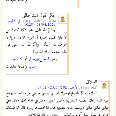
حكم القول انت طالق
أضافه
سما الشام (سما)
في
الخميس,
08/04/2021 - 10:28
جزاكم الله الف خير شكرا كثيرا على
الاجابة كنت محتارة في امري انا في غربة لا
اعرف من أسأل جزاكم الله الف خير على
هذه الخدمة بارك الله فيكم
يرجى
تسجيل الدخول
أو
إنشاء حساب
جديد
لإضافة تعليقات
الطلاق
أضافه
Ssss
في
الأحد, 25/04/2021 - 09:02
السلام عليكم ياشيخ ارجوك افيدني زوجي طلقني مره واحده ورجع
مره ثانيه بحالة عصبيه استفزيته وكسر تلفوني وضربني امام اهله وقالي انتي
طالق طالق طالق وبوسط حالة العصبيه قال انا اقصدها ومره قال انا طلقتك
غيابي فما حكم الحكم كم مره احتسب الطلاق مرتان ام ثلاث