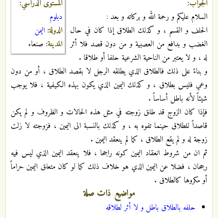
المستوى الدراسي:
الجواب:
دبلوم
السلام عليكم و رحمة الله و بركاته و بعد :
الدولة:
اليمن
الحلف و القسم ، و كذلك الطلاق إذا كان في حال
المدينة:
صنعاء
الغضب و بدافع من العصبية و من دون قصد فلا أثر
له ، و لا يعتبر من الناحية الشرعية حلفا أو طلاقا .
و بناءً على ذلك فالطلاق الذي يطلقه الرجل لا بقصد الطلاق ، أو من دون
وعي فليس بطلاق ، و كذلك اليمين الذي يكون بهذه الكيفية ، فلا يوجب
شيئاً لأنه باطل أساساً .
فإذا كان الزوج قد طلق زوجته في مثل هذه الحالات و الظروف و لم يكن
قاصداً للطلاق حينما تفوه به ، و كذلك بالنسبة الى اليمين ، فزوجته لا زلت
زوجة له و لم يقع الطلاق ، كما لم ينعقد اليمين .
ثم ان من شروط انعقاد اليمين كونه راجحا ، فلا ينعقد اليمين الذي ليس فيه
رجحان ، فضلا عن اليمين الذي هو خلاف ذلك كما لو كان متعلق اليمين حراماً
أو مكروها كالطلاق .
مواضيع ذات صلة
حلفه بالطلاق باطل و لا أثر لطلاقه