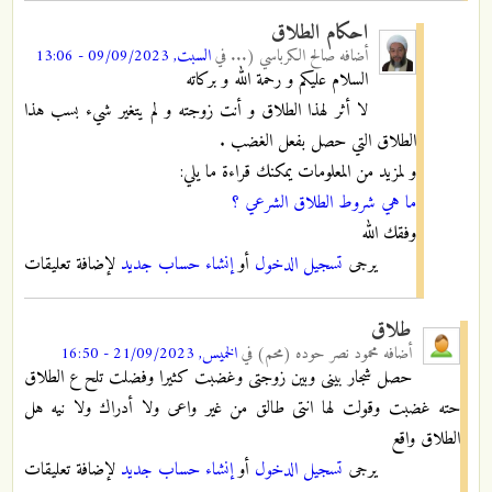
احكام الطلاق
أضافه
صالح الكرباسي (...
في
السبت, 09/09/2023 - 13:06
السلام عليكم و رحمة الله و بركاته
لا أثر لهذا الطلاق و أنت زوجته و لم يتغير شيء بسب هذا
الطلاق التي حصل بفعل الغضب .
و لمزيد من المعلومات يمكنك قراءة ما يلي:
ما هي شروط الطلاق الشرعي ؟
وفقك الله
يرجى
تسجيل الدخول
أو
إنشاء حساب جديد
لإضافة تعليقات
طلاق
أضافه
محمود نصر حوده (محم)
في
الخميس, 21/09/2023 - 16:50
حصل شجار بينى وبين زوجتى وغضبت كثيرا وفضلت تلح ع الطلاق
حته غضبت وقولت لها انتى طالق من غير واعى ولا أدراك ولا نيه هل
الطلاق واقع
يرجى
تسجيل الدخول
أو
إنشاء حساب جديد
لإضافة تعليقات