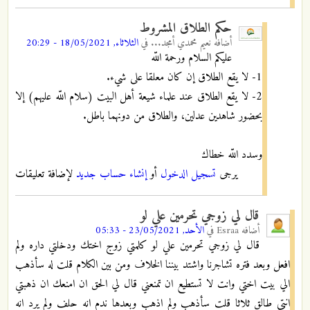
حكم الطلاق المشروط
أضافه
نعيم محمدي أمجد...
في
الثلاثاء, 18/05/2021 - 20:29
عليكم السلام ورحمة اللّه
1- لا يقع الطلاق إن كان معلقا على شيء.
2- لا يقع الطلاق عند علماء شيعة أهل البيت (سلام اللّه عليهم) إلا
بحضور شاهدين عدلين، والطلاق من دونهما باطل.
وسدد اللّه خطاك
يرجى
تسجيل الدخول
أو
إنشاء حساب جديد
لإضافة تعليقات
قال لي زوجي تحرمين علي لو
أضافه
Esraa
في
الأحد, 23/05/2021 - 05:33
قال لي زوجي تحرمين علي لو كلمتي زوج اختك ودخلتي داره ولم
افعل وبعد فتره تشاجرنا واشتد بيننا الخلاف ومن بين الكلام قلت له سأذهب
الي بيت اختي وانت لا تستطيع ان تمنعني قال لي الحق ان امنعك ان ذهبتي
انتي طالق ثلاثا قلت سأذهب ولم اذهب وبعدها ندم انه حلف ولم يرد انه