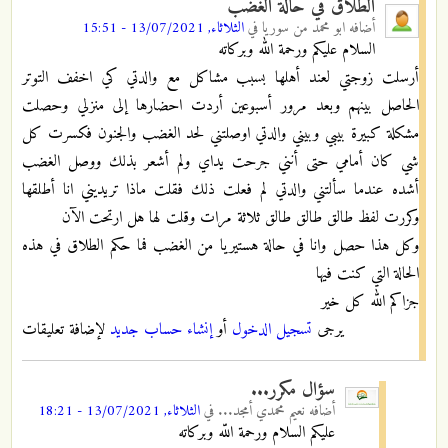
الطلاق في حالة الغضب
أضافه
ابو محمد من سوريا
في
الثلاثاء, 13/07/2021 - 15:51
السلام عليكم ورحمة الله وبركاته
أرسلت زوجتي لعند أهلها بسبب مشاكل مع والدتي كي اخفف التوتر
الحاصل بينهم وبعد مرور أسبوعين أردت احضارها إلى منزلي وحصلت
مشكلة كبيرة بيبي وبيني والدتي اوصلتني لحد الغضب والجنون فكسرت كل
شي كان أمامي حتى أنني جرحت يداي ولم أشعر بذلك ووصل الغضب
أشده عندما سألتني والدتي لم فعلت ذلك فقلت ماذا تريديني انا أطلقها
وكررت لفظ طالق طالق طالق ثلاثة مرات وقلت لها هل ارتحت الآن
وكل هذا حصل وانا في حالة هستيريا من الغضب فما حكم الطلاق في هذه
الحالة التي كنت فيها
جزاكم الله كل خير
يرجى
تسجيل الدخول
أو
إنشاء حساب جديد
لإضافة تعليقات
سؤال مكرر...
أضافه
نعيم محمدي أمجد...
في
الثلاثاء, 13/07/2021 - 18:21
عليكم السلام ورحمة اللّه وبركاته