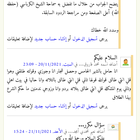
يتضح الجواب من خلال ما تفضل به سماحة الشيخ الكرباسي (حفظه
اللّه) أعلى الصفحة ومن مراجعة الردود السابقة.
وسدد اللّه خطاك
يرجى
تسجيل الدخول
أو
إنشاء حساب جديد
لإضافة تعليقات
السلام عليكم
أضافه
نسمه محمد فاروق...
في
السبت, 20/11/2021 - 23:09
انا حامل بالشهر الخامس وحصل شجار انا وجوزي وقولته طلقني وهوا
قلي انتي طالق قولتله قولها تاني قلي انتي طالق بالتلاته وانا حاليا في بيت اهلي
وتاني يوم المشكله قلي انتي طالق بتلاته بردو وانا وزوجي ندمنين ما حكم الشرع
بهذا الطلاق
يرجى
تسجيل الدخول
أو
إنشاء حساب جديد
لإضافة تعليقات
سؤال مكرر...
أضافه
نعيم محمدي أمجد...
في
الأحد, 21/11/2021 - 15:24
عليكم السلام ورحمة الله وبركاته