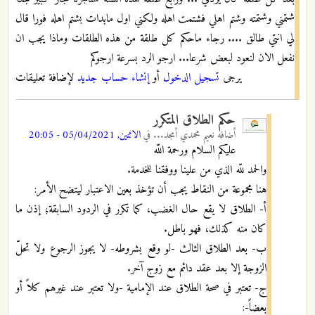
شتمني وشتمته وشتم اهلي فشتمت اهله ولكني اول مابدات بشتم اهله فورا قال
لي انتي طالق .... رجاء ماحكم كل طلقة من هذه الطلقات وماذا يجب ان
نفعل الان لنعود لبعض شرعا... ارجو الرد بسرعة ارجوكم
يرجى
تسجيل الدخول
أو
إنشاء حساب جديد
لإضافة تعليقات
حكم الطلاق المتكرر
أضافه
نعيم محمدي أمجد...
في
الاثنين, 05/04/2021 - 20:05
عليكم السلام ورحمة اللّه
والحمد للّه الذي من علينا ووفقنا للخدمة.
هنا مجموعة من النقاط يجب أن تؤخذ بعين الاعتبار ليتضح الأمر:
أ- الطلاق لا يقع حال الغضب، كما تكرر في الردود السابقة؛ إذن ما
كان منه كذلك، فهو باطل.
ب- بعد الطلاق الثالث -لو وقع بشروطه- لا يجوز الرجوع ولا تحلّ
الزوجة إلا بعد عقد دائم مع زوج آخر.
ج- تعتبر في صحة الطلاق عند الإمامية -ولا تعتبر عند غيرهم كلاً أو
بعضاً-: