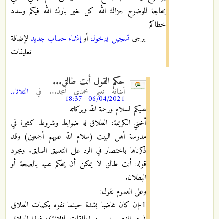
بحاجة للوضوح جزاك الله كل خير بارك الله فيكم وسدد
خطاكم
يرجى
تسجيل الدخول
أو
إنشاء حساب جديد
لإضافة
تعليقات
حكم القول أنت طالق...
أضافه
نعيم محمدي أمجد...
في
الثلاثاء,
06/04/2021 - 18:37
عليكم السلام ورحمة اللّه وبركاته
أختي الكريمة، الطلاق له ضوابط وشروط كثيرة في
مدرسة أهل البيت (سلام اللّه عليهم أجمعين) وقد
ذكرناها باختصار في الرد على التعليق السابق. ومجرد
قوله: أنت طالق لا يمكن أن يحكم عليه بالصحة أو
البطلان.
وعلى العموم نقول:
1-إن كان غاضبا بشدة حينما تفوه بكلمات الطلاق
(وهو الذي يبدو من الطلقات الثلاثة)، فهذا الطلاق