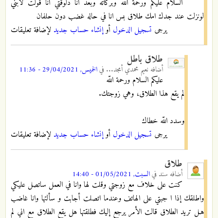
السلام عليكم ورحمة الله وبركاته وبعد انا دلوقتي انا قولت لابني
لونزلت عند جدك امك طلاق بس انا في حاله غضب دون حلفان
يرجى
تسجيل الدخول
أو
إنشاء حساب جديد
لإضافة تعليقات
طلاق باطل
أضافه
نعيم محمدي أمجد...
في
الخميس, 29/04/2021 - 11:36
عليكم السلام ورحمة اللّه
لم يقع هذا الطلاق، وهي زوجتك.
وسدد اللّه خطاك
يرجى
تسجيل الدخول
أو
إنشاء حساب جديد
لإضافة تعليقات
طلاق
أضافه
سند
في
السبت, 01/05/2021 - 14:40
كنت على خلاف مع زوجتي وقلت لها وانا في العمل ساتصل عليكي
واطلقك إذا ا جبتي على الهاتف وعندما اتصلت أجابت و سألتها وانا غاضب
هـل تريد الطلاق قالت الأمر يرجع إليك فطلقتها هل يقع الطلاق مع اني لم