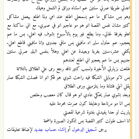
اعدتي طويلة صرلي سنتين عم استناه وراق لم الشمل وهيك
وهو بس مشاكل ما عم يسمحلي اطلع عند امي ولما اطلع بيعمل مشاكل
كتير مشان نفس القصة انو هو مو عاجبو انو في صهري. مع اني ساكنة مع
اهلو بغرفة لحالي. وما بطلع غير يوم بالأسبوع بشوف فيه اهلي. بس ما عم
يعجبو. عم حاول ساير اد مافيني بس مافي جدوى وانا مافيني قاطع اهلي.
بكفي عشر،سنين بغربة وبعيدة عن اهلي وهلأ بنفس البلد صرلي سنتين
جنبهم بس ما عم يعجبو اني اطلع لعندهم
طلعت بزيارتي الأخيرة ولسبب كتير تافه رجع رمى علي الطلاق بالتلاتة
بس لانو موبايلي الشبكة فيه راحت شوي هو فكر انو انا فصلت الشبكة صار
يقلي انتي فلتانة وما بتلزميني ورمى الطلاق
وبعد بشوي صار يحكي عادي انو هو قال كان معصب وخلص
بس انا مو مرتاحة وخايفة كون صرت محرمة عليه
ياريت لو حدا يفيدني بفتوة شرعية لقصتي
انا اسف طولت كتير القصة بس لتكون الصورة واضحة
يرجى
تسجيل الدخول
أو
إنشاء حساب جديد
لإضافة تعليقات