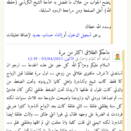
يتضح الجواب من خلال ما تفضل به سماحة الشيخ الكرباسي (حفظه
اللّه) أعلى الصفحة ومن مراجعة الردود السابقة.
وسدد اللّه خطاك
يرجى
تسجيل الدخول
أو
إنشاء حساب جديد
لإضافة تعليقات
ماحكم الطلاق اكثر من مرة
أضافه
سما الشام (سما)
في
الاثنين, 05/04/2021 - 12:39
السلام عليكم وجزاكم الله كل خير على هذه الخدمة ... ارجو ان
تساعدني لاعرف مافتوى طلاقي من زوجي ... اول مرة تطلقنا قبل الزواج
كنا فقط كتاب شيخ وتشاجرنا واهلي كانوا لايريدونه وتحت الضغط من
والدتي كانت تقول له طلقها لانريدك تحت الضغط طلقني لكن كان هادئ
... ثم تصالحنا وردني اليه وتزوجنا واصبحت متزوجة منه ثلاث سنوات لكنه
كل سنة يطلقني طلقة ... ثاني طلقة كانت بعد الزواج تشاجرنا كثيرا ضربني
فرددت له الضربة على وجهه فقال لي فورا انتي طالق ... وثالث طلقة ايضا
تشاجرنا لكنه اتهمني اني قلت كلمة وانا حلفت اني لم اقلها وطلقني ظلم ....
بعد كل طلقة كان يردني ... ورابع طلقة هذه السنة تشاجرنا شجار كبير جدا