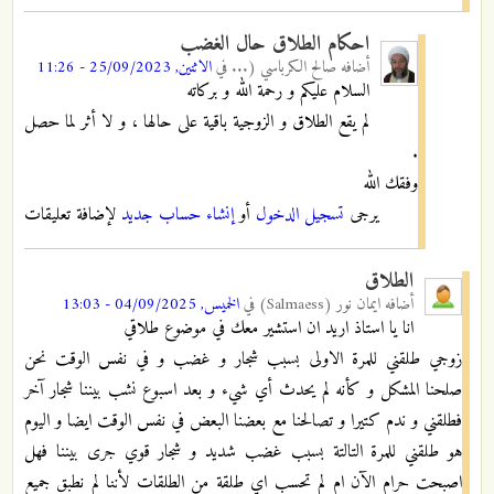
احكام الطلاق حال الغضب
أضافه
صالح الكرباسي (...
في
الاثنين, 25/09/2023 - 11:26
السلام عليكم و رحمة الله و بركاته
لم يقع الطلاق و الزوجية باقية على حالها ، و لا أثر لما حصل
.
وفقك الله
يرجى
تسجيل الدخول
أو
إنشاء حساب جديد
لإضافة تعليقات
الطلاق
أضافه
ايمان نور (Salmaess)
في
الخميس, 04/09/2025 - 13:03
انا يا استاذ اريد ان استشير معك في موضوع طلاقي
زوجي طلقني للمرة الاولى بسبب شجار و غضب و في نفس الوقت نحن
صلحنا المشكل و كأنه لم يحدث أي شيء و بعد اسبوع نشب بيننا شجار آخر
فطلقني و ندم كتيرا و تصالحنا مع بعضنا البعض في نفس الوقت ايضا و اليوم
هو طلقني للمرة التالتة بسبب غضب شديد و شجار قوي جرى بيننا فهل
اصبحت حرام الآن ام لم تحسب اي طلقة من الطلقات لأننا لم نطبق جميع