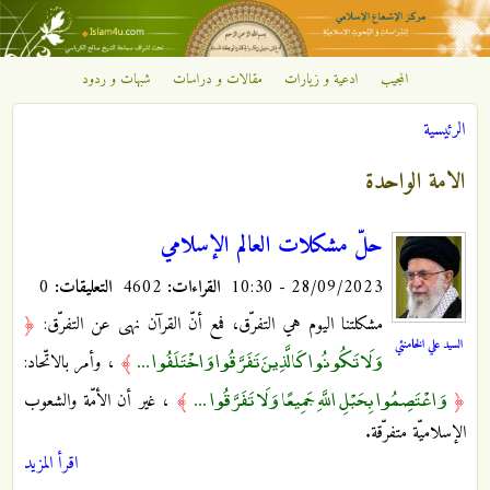
تجاوز إلى المحتوى الرئيسي
المجيب
ادعية و زيارات
مقالات و دراسات
شبهات و ردود
مركز
الرئيسية
الإشعاع
أنت هنا
الامة الواحدة
الإسلامي
حلّ مشكلات العالم الإسلامي
28/09/2023 - 10:30
القراءات:
4602
التعليقات:
0
مشكلتنا اليوم هي التفرّق، فمع أنّ القرآن نهى عن التفرّق:
﴿
السيد علي الخامنئي
وَلَا تَكُونُوا كَالَّذِينَ تَفَرَّقُوا وَاخْتَلَفُوا ...
﴾
، وأمر بالاتّحاد:
وَاعْتَصِمُوا بِحَبْلِ اللَّهِ جَمِيعًا وَلَا تَفَرَّقُوا ...
﴿
﴾
، غير أن الأمّة والشعوب
الإسلاميّة متفرّقة.
اقرأ المزيد