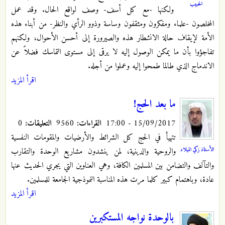
الحبيب
ولكنها -مع كل أسف- وصف لواقع الحال. وقد عمل
المخلصون -علماء ومفكرون ومثقفون وساسة وذوو الرأي والنظر- من أبناء هذه
الأمة لإيقاف حالة الانشطار هذه والصيرورة إلى أحسن الأحوال، ولكنهم
تفاجؤوا بأن ما يمكن الوصول إليه لا يرقى إلى مستوى التماسك فضلاً عن
الاندماج الذي طالما طمحوا إليه وعملوا من أجله.
اقرأ المزيد
ما بعد الحج!
15/09/2017 - 17:00
القراءات:
9560
التعليقات:
0
تتهيأ في الحج كل الشرائط والأرضيات والمقومات النفسية
الأستاذ زكي الميلاد
والروحية والدينية، لمن ينشدون مشاريع الوحدة والتقارب
والتآلف والتضامن بين المسلمين الكافة، وهي العناوين التي يجري الحديث عنها
عادة، وباهتمام كبير كلما مرت هذه المناسبة النموذجية الجامعة للمسلمين.
اقرأ المزيد
بالوحدة نواجه المستكبرين