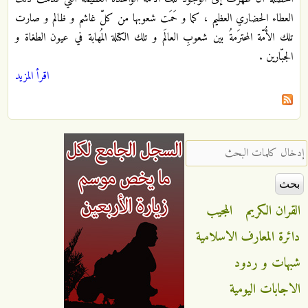
العطاء الحضاري العظيم‌ ، کما و حَمَت‌ شعوبها من‌ کل‌ّ غاشم‌ و ظالم‌ و صارت‌
تلك الأُمّة المحترَمةُ بين‌ شعوب‌ِ العالَم‌ و تلك الکتلة المُهابة في عيون‌ الطغاة و
الجبّارين‌ .
اقرأ المزيد
‏إدخال كلمات البحث ‏
القران الكريم
المجيب
دائرة المعارف الاسلامية
شبهات و ردود
الاجابات اليومية