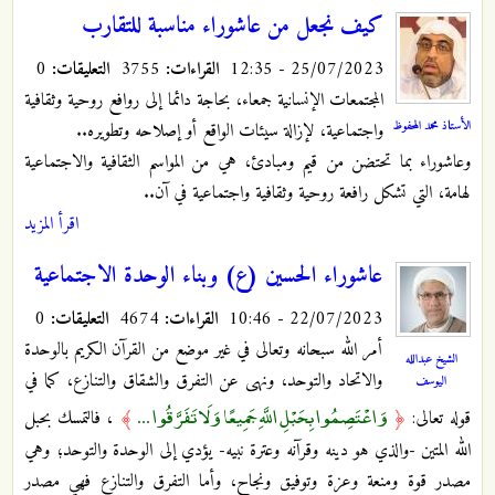
كيف نجعل من عاشوراء مناسبة للتقارب
25/07/2023 - 12:35
القراءات:
3755
التعليقات:
0
المجتمعات الإنسانية جمعاء، بحاجة دائما إلى روافع روحية وثقافية
الأستاذ محمد المحفوظ
واجتماعية، لإزالة سيئات الواقع أو إصلاحه وتطويره..
وعاشوراء بما تحتضن من قيم ومبادئ، هي من المواسم الثقافية والاجتماعية
لهامة، التي تشكل رافعة روحية وثقافية واجتماعية في آن..
اقرأ المزيد
عاشوراء الحسين (ع) وبناء الوحدة الاجتماعية
22/07/2023 - 10:46
القراءات:
4674
التعليقات:
0
أمر الله سبحانه وتعالى في غير موضع من القرآن الكريم بالوحدة
الشيخ عبدالله
والاتحاد والتوحد، ونهى عن التفرق والشقاق والتنازع، كما في
اليوسف
وَاعْتَصِمُوا بِحَبْلِ اللَّهِ جَمِيعًا وَلَا تَفَرَّقُوا ...
قوله تعالى:
﴿
﴾
، فالتمسك بحبل
الله المتين -والذي هو دينه وقرآنه وعترة نبيه- يؤدي إلى الوحدة والتوحد؛ وهي
مصدر قوة ومنعة وعزة وتوفيق ونجاح، وأما التفرق والتنازع فهي مصدر