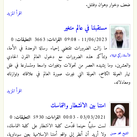
ضعف وخوار وهوان وفشل.
اقرأ المزيد
مستقبلنا في عالم متغير
11/06/2023 - 09:08
القراءات:
3663
التعليقات:
0
ما زالت الضرورات تقتضي إحياء رسالة الوحدة في الأمة،
الأستاذ زكي الميلاد
وتتأكد هذه الضرورات مع دخول العالم القرن الحادي
والعشرين، وما يشهده العصر من تحولات وتغيرات واسعة ومتسارعة في ظل
تيار العولمة الكاسح، العولمة التي غيرت صورة العالم في علاقاته وتوازناته
ومعادلاته.
اقرأ المزيد
امتنا بين الانشطار والتماسك
03/03/2021 - 00:03
القراءات:
5930
التعليقات:
0
لست سلبيًّا حينما قدّمت كلمة الانشطار على كلمة التماسك،
الشيخ محمد حسن
ولا أريد أن أنظر إلى واقع أمتنا الإسلامية بعين سوداوية،