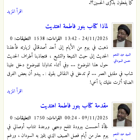
كما يفعلون بذكرى الحسين؟!.
اقرأ المزيد
لماذا كتاب بنور فاطمة اهتديت
24/11/2025 - 13:42
القراءات:
1538
التعليقات:
0
ذهبت في يوم من الأيام إلى أحد أصدقائي لزيارته فأخذنا
السيد عبد المنعم
الحديث إلى حيث الشيعة والتشيع ، فتجاذبنا أطراف الحديث
حسن السوداني
حول هذا الموضوع ... وفي أثناء تداولنا للموضوع دخل علينا
شاب في مقتبل العمر ... ثم تدخل في النقاش بقوله : ـ يبدو أن بعض الفرق
الضالة أثرت عليك يا أخي!
اقرأ المزيد
مقدمة كتاب بنور فاطمة اهتديت
09/11/2025 - 00:24
القراءات:
1750
التعليقات:
0
فجأة أحسست ببرودة تلفح وجهي وبرعدة تنتاب أوصالي في
السيد عبد المنعم
يوم حار من أيام فصل الصيف الذي يتميز به السودان ، ورغم