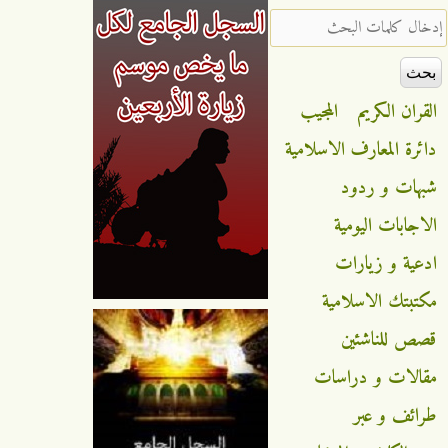
‏إدخال كلمات البحث ‏
القران الكريم
المجيب
دائرة المعارف الاسلامية
شبهات و ردود
الاجابات اليومية
ادعية و زيارات
مكتبتك الاسلامية
قصص للناشئين
مقالات و دراسات
طرائف و عبر