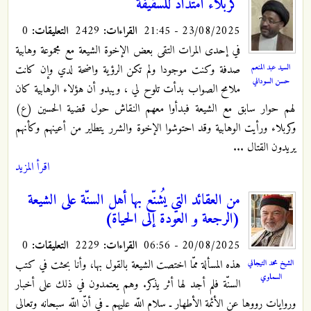
كربلاء امتداد للسقيفة
23/08/2025 - 21:45
القراءات:
2429
التعليقات:
0
في إحدى المرات التقى بعض الإخوة الشيعة مع مجموعة وهابية
السيد عبد المنعم
صدفة وكنت موجودا ولم تكن الرؤية واضحة لدي وإن كانت
حسن السوداني
ملامح الصواب بدأت تلوح لي ، ويبدو أن هؤلاء الوهابية كان
لهم حوار سابق مع الشيعة فبدأوا معهم النقاش حول قضية الحسين (ع)
وكربلاء ورأيت الوهابية وقد احتوشوا الإخوة والشرر يتطاير من أعينهم وكأنهم
يريدون القتال ...
اقرأ المزيد
من العقائد التي يُشنّع بها أهل السنّة على الشيعة
(الرجعة و العودة إلى الحياة)
20/08/2025 - 06:56
القراءات:
2229
التعليقات:
0
هذه المسألة ممّا اختصت الشيعة بالقول بها، وأنا بحثت في كتب
الشيخ محمد التيجاني
السماوي
السنّة فلم أجد لها أثر يذكر. وهم يعتمدون في ذلك على أخبار
وروايات رووها عن الأئمة الأطهار ـ سلام اللّه عليهم ـ في أنّ اللّه سبحانه وتعالى