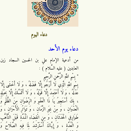
دعاء اليوم
دعاء يوم الأحد
من أدعية الإمام علي بن الحسين السجاد زين
العابدين ( عليه السَّلام ) :
" بِسْمِ اللَّهِ الرَّحْمنِ الرَّحِيمِ
بِسْمِ اللَّهِ الَّذِي لَا أَرْجُو إِلَّا فَضْلَهُ ، وَ لَا أَخْشَى إِلَّا
عَدْلَهُ ، وَ لَا أَعْتَمِدُ إِلَّا قَوْلَهُ ، وَ لَا أَتَمَسَّكُ إِلَّا بِحَبْلِهِ
، بِكَ أَسْتَجِيرُ يَا ذَا الْعَفْوِ وَ الرِّضْوَانِ مِنَ الظُّلْمِ وَ
الْعُدْوَانِ ، وَ مِنْ غِيَرِ الزَّمَانِ ، وَ تَوَاتُرِ الْأَحْزَانِ ، وَ
طَوَارِقِ الْحَدَثَانِ ، وَ مِنِ انْقِضَاءِ الْمُدَّةِ قَبْلَ التَّأَهُّبِ
وَ الْعُدَّةِ ، وَ إِيَّاكَ أَسْتَرْشِدُ لِمَا فِيهِ الصَّلَاحُ وَ