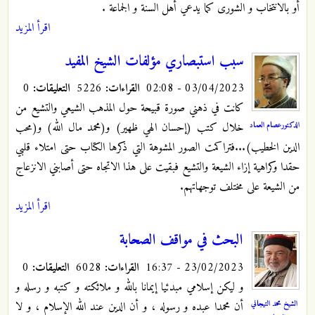
أو بالانتخاب و الشورى كما يدعي أهل السنة و الجماعة .
اقرأ المزيد
سبب استبصاري مؤلفات الشيخ المفيد
03/04/2023 - 02:08
القراءات:
5226
التعليقات:
0
كانت في ذهني صورة قبيحة حول المذهب الشيعي والتشيع من
الدكتورعصام العماد
خلال كتب (إحسان الهي ظهير) و(محمد مال الله) و(محب
الدين الخطيب)...فتراكمت الصور المشوهة التي ذكرها الكتاب حتى امتلاء قلبي
حقدا وكراهية إزاء الشيعة والتشيع فبقيت على هذا الاتجاه حتى أصابني الانزعاج
من الشيعة على مختلف توجهاتهم.
اقرأ المزيد
البحث في مواقف الصحابة
23/02/2023 - 16:37
القراءات:
6028
التعليقات:
0
و ليكن إسلامي مبدئيا إيمانا بالله و ملائكته و كتبه و رسله و
الشيخ محمد التيجاني
أن محمدا عبده و رسوله ، و أن الدين عند الله الإسلام ، و لا