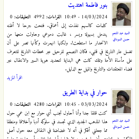
بنور فاطمة اهتديت
14/03/2024 - 10:49
القراءات:
4992
التعليقات:
0
كلمات كالسهم نفذت إلى أعماقي. فتحت جرحا لا أظنه
السيد عبد المنعم
يندمل بسهولة ويسر ، غالبت دموعي وحاولت منعها من
حسن السوداني
الانحدار ما استطعت!. ولكنها انهمرت وكأنها تصر على أن
تغسل عار التاريخ في قلبي، فكان التصميم للرحيل عبر محطات التاريخ للتعرف
على مأساة الأمة وتلك كانت هي البداية لتحديد هوية السير والانتقال عبر
فضاء المعتقدات والتاريخ والميل مع الدليل.
اقرأ المزيد
حوار في بداية الطريق
03/03/2024 - 10:45
القراءات:
4280
التعليقات:
0
كنت قلقا جدا وأنا أحاول تجنب أي حوار مع ابن عمي حول
السيد عبد المنعم
هذا المذهب الجديد الذي تجسد في سلوكه أدبا وأخلاقا ومنطقا
حسن السوداني
مما جعلني أفكر في أنه لا غضاضة في النقاش معه حول أصل