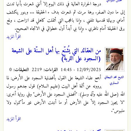
حسن السوداني
درجة الحرارة العالية في ذلك اليوم إلا أنني شعرت بأنها تدنت
إلى ما دون الصفر. برهة مرت ثم شعرت بدف ء الحقيقة ... وبنور ينكشف
أمامي وبهالة قدسية تلفني ، وإذا بالحجب التي أثقلت كاهلي قد انزاحت ، ولمع
برق الحقيقة أمام ناظري ، وإذا بي أبدأ أول خطواتي في الاتجاه الصحيح.
اقرأ المزيد
من العقائد التي يُشنّع بها أهل السنّة على الشيعة
(السجود على التربة)
12/09/2025 - 14:45
القراءات:
2219
التعليقات:
0
أجمع علماء الشيعة على القول بأفضلية السجود على الأرض; لما
الشيخ محمد التيجاني
السماوي
يروونه عن أئمة أهل البيت (عليهم السلام) قول جدهم رسول
اللّه (صلى الله عليه وآله وسلم): "أفضل السجود على الأرض" وفي رواية أخرى:
"لا يجوز السجود إلاّ على الأرض أو ما أنبتت الأرض غير مأكول ولا
ملبوس".
اقرأ المزيد