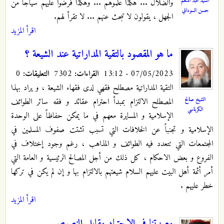
السيد عبد المنعم
والضلال ... هكذا علموهم ... وهكذا فرضوا عليهم سياجا من
حسن السوداني
الجهل ، يقولون لا تبحث عنهم ... لا تقرأ لهم.
اقرأ المزيد
ما هو المقصود بالتقية المداراتية عند الشيعة ؟
07/05/2023 - 13:12
القراءات:
7302
التعليقات:
0
التقية المداراتية مصطلح فقهي لدى فقهاء الشيعة ، و يراد بهذا
الشيخ صالح
المصطلح الالتزام بمبدأ احترام عقائد و فقه سائر الطوائف
الكرباسي
الإسلامية و المسايرة معهم في ما يمكن حفاظاً على الوحدة
الإسلامية و تجنباً عن الخلافات التي تسبب تشتت صفوف المسلمين في
المجتمعات التي تتعدد فيه الطوائف و المذاهب ، رغم وجود إختلاف في
الفروع و بعض الاحكام ، كل ذلك من أجل المصالح الرئيسية و العامة التي
أمر أئمة أهل البيت عليهم السلام شيعتهم بالالتزام بها و إن لم يكن في تركها
خطر عليهم .
اقرأ المزيد
مصيبتنا في الاجتهاد مقابل النصوص