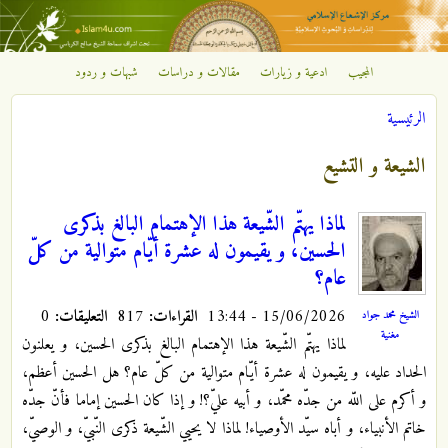
تجاوز إلى المحتوى الرئيسي
المجيب
ادعية و زيارات
مقالات و دراسات
شبهات و ردود
مركز
الرئيسية
الإشعاع
أنت هنا
الشيعة و التشيع
الإسلامي
لماذا يهتّم الشّيعة هذا الإهتمام البالغ بذكرى
الحسين، و يقيمون له عشرة أيّام متوالية من كلّ
عام؟
15/06/2026 - 13:44
القراءات:
817
التعليقات:
0
الشيخ محمد جواد
مغنية
لماذا يهتّم الشّيعة هذا الإهتمام البالغ بذكرى الحسين، و يعلنون
الحداد عليه، و يقيمون له عشرة أيّام متوالية من كلّ عام؟ هل الحسين أعظم،
و أكرم على اللّه من جدّه محمّد، و أبيه عليّ؟! و إذا كان الحسين إماما فأنّ جدّه
خاتم الأنبياء، و أباه سيّد الأوصياء! لماذا لا يحيي الشّيعة ذكرى النّبيّ، و الوصيّ،