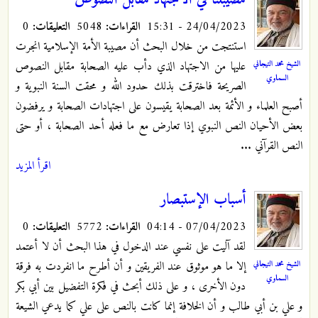
24/04/2023 - 15:31
القراءات:
5048
التعليقات:
0
استنتجت من خلال البحث أن مصيبة الأمة الإسلامية انجرت
الشيخ محمد التيجاني
عليها من الاجتهاد الذي دأب عليه الصحابة مقابل النصوص
السماوي
الصريحة فاخترقت بذلك حدود الله و محقت السنة النبوية و
أصبح العلماء و الأئمة بعد الصحابة يقيسون على اجتهادات الصحابة و يرفضون
بعض الأحيان النص النبوي إذا تعارض مع ما فعله أحد الصحابة ، أو حتى
النص القرآني ...
اقرأ المزيد
أسباب الإستبصار
07/04/2023 - 04:14
القراءات:
5772
التعليقات:
0
لقد آليت على نفسي عند الدخول في هذا البحث أن لا أعتمد
الشيخ محمد التيجاني
إلا ما هو موثوق عند الفريقين و أن أطرح ما انفردت به فرقة
السماوي
دون الأخرى ، و على ذلك أبحث في فكرة التفضيل بين أبي بكر
و علي بن أبي طالب و أن الخلافة إنما كانت بالنص على علي كما يدعي الشيعة