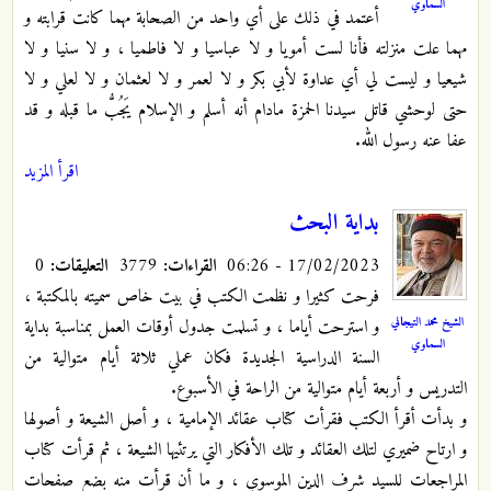
السماوي
أعتمد في ذلك على أي واحد من الصحابة مهما كانت قرابته و
مهما علت منزلته فأنا لست أمويا و لا عباسيا و لا فاطميا ، و لا سنيا و لا
شيعيا و ليست لي أي عداوة لأبي بكر و لا لعمر و لا لعثمان و لا لعلي و لا
حتى لوحشي قاتل سيدنا الحمزة مادام أنه أسلم و الإسلام يَجُبُّ ما قبله و قد
عفا عنه رسول الله.
اقرأ المزيد
بداية البحث
17/02/2023 - 06:26
القراءات:
3779
التعليقات:
0
فرحت كثيرا و نظمت الكتب في بيت خاص سميته بالمكتبة ،
الشيخ محمد التيجاني
و استرحت أياما ، و تسلمت جدول أوقات العمل بمناسبة بداية
السماوي
السنة الدراسية الجديدة فكان عملي ثلاثة أيام متوالية من
التدريس و أربعة أيام متوالية من الراحة في الأسبوع.
و بدأت أقرأ الكتب فقرأت كتاب عقائد الإمامية ، و أصل الشيعة و أصولها
و ارتاح ضميري لتلك العقائد و تلك الأفكار التي يرتئيها الشيعة ، ثم قرأت كتاب
المراجعات للسيد شرف الدين الموسوي ، و ما أن قرأت منه بضع صفحات