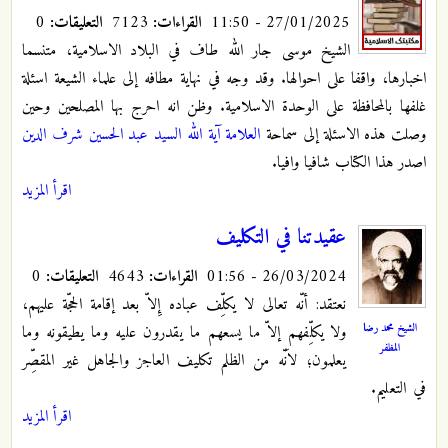
27/01/2025 - 11:50
القراءات:
7123
التعليقات:
0
الشيخ موسى جار الله طاف في البلاد الاسلامية، متنسما
اخبارها، واقفا على احوالها. وقد وجه في نهاية مطافه إلى علماء الشيعة اسئلة
غلفها بالمحافظة على الوحدة الاسلامية. وظن انه احرج بها المصلحين وحين
وصلت هذه الاسئلة إلى سماحة
العلامة آية الله السيد عبد الحسين شرف الدين
اصدر هذا الكتاب شافيا وافيا.
اقرأ المزيد
عقيدتنا في التكليف
26/03/2024 - 01:56
القراءات:
4643
التعليقات:
0
نعتقد: أنّه تعالى لا يكلِّف عباده إِلاّ بعد إقامة الحجّة عليهم،
الشيخ محمد رضا
ولا
يكلِّفهم إلاّ ما يسعهم ما يقدرون عليه وما يطيقونه وما
المظفر
يعلمون؛ لاَنّه من الظلم تكليف العاجز والجاهل غير المقصِّر
في التعليم.
اقرأ المزيد