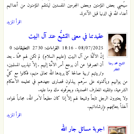
سيُحيي بعض المؤمنين وبعض المجرمين المفسدين لينتقم المؤمنون من أعدائهم
أعداء اللّه في الدنيا قبل الآخرة.
اقرأ المزيد
عقيدتنا في معنى التشيُّع عند آل البيت
08/07/2025 - 18:16
القراءات:
2730
التعليقات:
0
إنّ الاَئمّة من آل البيت (عليهم السلام) لم تكن لهم همّة ـ بعد
الشيخ محمد رضا
أن انصرفوا عن أن يرجع أمر الاَمَّة إليهم ـ إلاّ تهذيب المسلمين،
المظفر
وتربيتهم تربية صالحة كما يريدها الله تعالى منهم، فكانوا مع كلِّ
من يواليهم ويأتمنونه على سرّهم يبذلون قصارى جهدهم في تعليمه الاَحكام
الشرعية، وتلقينه المعارف المحمدية، ويعرّفونه ماله وما عليه.
ولا يعتبرون الرجل تابعاً وشيعة لهم إلاّ إذا كان مطيعاً لاَمر الله، مجانباً لهواه،
آخذاً بتعاليمهم وإرشاداتهم.
اقرأ المزيد
اجوبة مسائل جار الله