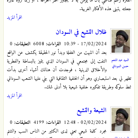
الفكرة رغم قناعتي بأن ما يؤمن به لا يتجاوز أطر الخرافة ، أو ربما نزوة عابرة
جعلته يتبنى هذه الأفكار الغربية.
اقرأ المزيد
ظلال التشيع في السودان
17/02/2024 - 10:39
القراءات:
6008
التعليقات:
0
بعد أن انتبهت من الغفلة وبدأ نور الحقيقة يكشف عن الواقع
السيد عبد المنعم
التفت إلى مجتمعي في السودان الذي يتميز بالبساطة والفطرية
حسن السوداني
والأخلاق الدينية ، فوجدت أن هنالك أشياء أخرى بدأت
تظهر لي بعد استبصاري وهو أن الخلفية الثقافية التي بني عليها الشعب السوداني
نمط سلوكه وطريقة تفكيره خلفية شيعية بلا أدنى شك.
اقرأ المزيد
الشيعة والتشيع
02/02/2024 - 12:48
القراءات:
4199
التعليقات:
0
مجرد كلمة شيعي تعني لدى الكثير من الناس السب والشتم