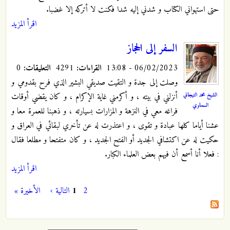
حتى استهواني الكتاب و شدني إليه شدا فكنت لا أتركه إلا غضبا.
اقرأ المزيد
السفر إلى الحجاز
06/02/2023 - 13:08
القراءات:
4291
التعليقات:
0
وصلت إلى جدة و التقيت صديقي البشير الذي فرح بقدومي و
الشيخ محمد التيجاني
أنزلني في بيته ، و أكرمني غاية الإكرام ، و كان يقضي أوقات
السماوي
فراغه معي في النزهة و المزارات بسيارته ، و ذهبنا للعمرة معا و
عشنا أياما كلها عبادة و تقوى ، و اعتذرت له عن تأخري لبقائي في العراق و
حكيت له عن اكتشافي الجديد أو الفتح الجديد ، و كان متفتحا و مطلعا فقال
: فعلا أنا أسمع أن فيهم بعض العلماء الكبار.
اقرأ المزيد
2
1
التالية ›
الأخيرة »
الصفحات