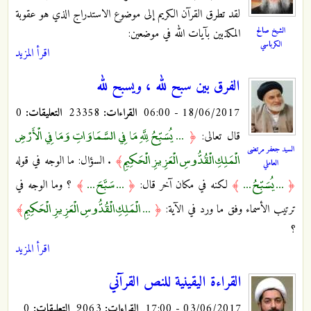
لقد تطرق القرآن الكريم إلى موضوع الاستدراج الذي هو عقوبة
الشيخ صالح
المكذبين بآيات الله في موضعين:
الكرباسي
اقرأ المزيد
الفرق بين سبح لله ، ويسبح لله
18/06/2017 - 06:00
القراءات:
23358
التعليقات:
0
... يُسَبِّحُ لِلَّهِ مَا فِي السَّمَاوَاتِ وَمَا فِي الْأَرْضِ
قال تعالى:
﴿
السيد جعفر مرتضى
الْمَلِكِ الْقُدُّوسِ الْعَزِيزِ الْحَكِيمِ
﴾
. السؤال: ما الوجه في قوله
العاملي
... يُسَبِّحُ ...
... سَبَّحَ ...
﴿
﴾
لكنه في مكان آخر قال:
﴿
﴾
؟ وما الوجه في
... الْمَلِكِ الْقُدُّوسِ الْعَزِيزِ الْحَكِيمِ
ترتيب الأسماء وفق ما ورد في الآية:
﴿
﴾
؟
اقرأ المزيد
القراءة اليقينية للنص القرآني
03/06/2017 - 17:00
القراءات:
9063
التعليقات:
0