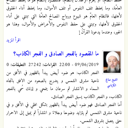
حفظ النظام، أو: يحرم الإخلال بالنظام، فالمقصود بالنظام هو ما يحفظ المصالح
العامّة، وما يحفظ تلف النفوس أو تلف الأموال، وما يحفظ أداء الحقوق
لأهلها، فالنظام العامّ هو شيوع ورواج المصالح العامّة التي تبتني على أداء
الحقوق لأهلها، وتبتني على حفظ النفوس والأعراض والأموال، وهذا هو
الخير، وعندما يدعونا القرآنُ إ
اقرأ المزيد
ما المقصود بالفجر الصادق و الفجر الكاذب؟
09/06/2019 - 22:00
القراءات:
27242
التعليقات:
0
الفجر الكاذب: هو ضوء أبيض يبدأ بالظهور في الأفق من
الشيخ صالح
ناحية مشرق الشمس و يتدرج بالصعود من الافق باتجاه
الكرباسي
السماء و الانتشار ثم سرعان ما ينمحي و لذلك سُمي بالفجر
الكاذب، و الفجر الكاذب يسبق الفجر الصادق.
أما الفجر الصادق فهو ضوء أبيض يبدأ بالظهور بشكل افقي في الأفق و في
ناحية مشرق الشمس ثم يتزايد وضوحا وجلاءً و انتشاراً ثم يميل إلى الاحمرار
حتى يتصل بشروق الشمس.