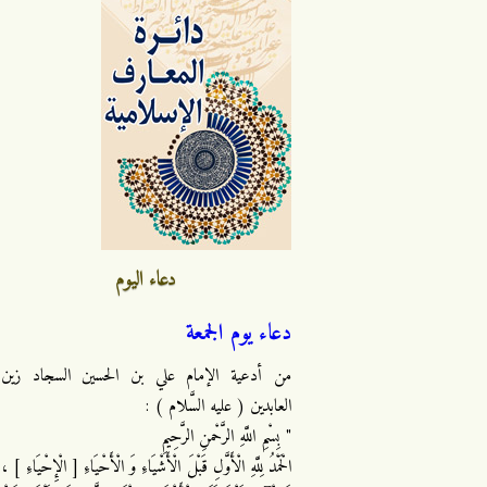
دعاء اليوم
دعاء يوم الجمعة
من أدعية الإمام علي بن الحسين السجاد زين
العابدين ( عليه السَّلام ) :
" بِسْمِ اللَّهِ الرَّحْمنِ الرَّحِيمِ
الْحَمْدُ لِلَّهِ الْأَوَّلِ قَبْلَ الْأَشْيَاءِ وَ الْأَحْيَاءِ [ الْإِحْيَاءِ ] ،