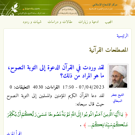
تجاوز إلى المحتوى الرئيسي
المجيب
ادعية و زيارات
مقالات و دراسات
شبهات و ردود
مركز
الرئيسية
الإشعاع
أنت هنا
المصطلحات القرآنية
الإسلامي
لقد وردت في القرآن الدعوة إلى التوبة النصوح،
ما هو المراد من ذلك؟
07/04/2023 - 17:50
القراءات:
4030
التعليقات:
0
لقد دعا القرآن الكريم المؤمنين والمسلمين إلى التوبة النصوح
الشيخ جعفر
السبحاني
حيث قال سبحانه:
يَا أَيُّهَا الَّذِينَ آمَنُوا تُوبُوا إِلَى اللَّهِ تَوْبَةً نَصُوحًا عَسَىٰ رَبُّكُمْ أَنْ يُكَفِّرَ
﴿
عَنْكُمْ سَيِّئَاتِكُمْ ...
.
﴾
اقرأ المزيد