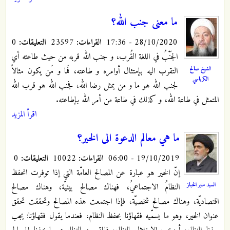
ما معنى جنب الله؟
28/10/2020 - 17:36
القراءات:
23597
التعليقات:
0
الجَنْبُ في اللغة القُرب، و جنب الله قربه من حيث طاعته أي
الشيخ صالح
التقرب اليه بإمتثال أوامره و طاعته، فَما و مَن يكون مثالاً
الكرباسي
لجنب الله هو ما و من يمثل رضا الله، فجنب الله هو قرب الله
المتمثل في طاعة الله، و كذلك في طاعة من أمر الله بإطاعته.
اقرأ المزيد
ما هي معالم الدعوة الى الخير؟
19/10/2019 - 06:00
القراءات:
10022
التعليقات:
0
إنّ الخير هو عبارة عن المصالح العامّة التي إذا توفرت انحفظ
السيد منير الخباز
النظامُ الاجتماعيُ، فهناك مصالح بيئيّة، وهناك مصالح
اقتصاديّة، وهناك مصالح شخصيّة، فإذا اجتمعت هذه المصالح وتحققت تحقق
عنوان الخير، وهو ما يسمّيه فقهاؤنا بحفظ النظام، فعندما يقول فقهاؤنا: يجب