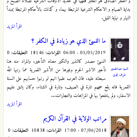
و الفجر الصادق هو المعتبر فقهياً في تحديد الاوقات الشرعية لصلاة الصبح و
بداية الصيام و الاحكام الشرعية المرتبطة بهما، و كذلك بالأحكام المرتبطة بمبدأ
النهار و نهاية الليل.
اقرأ المزيد
ما النسئ الذي هو زيادة في الكفر ؟
05/05/2019 - 06:00
القراءات:
18146
التعليقات:
0
النسئ مصدر كالنذير والنكير معناه التأخير، والمراد منه هنا
السيد عبدالحسين
تأخير الاشهر الحرم وغيرها من الأشهر القمرية عما رتبها الله
شرف الدين
سبحانه عليه، فان العرب علموا انهم لو رتبوا حسابهم على السنة
القمرية فانه يقع حجهم تارة في الصيف، وتارة في الشتاء، وكان يشق عليهم
الاسفار، ولم ينتفعوا بها في المرابحات والتجارات...
اقرأ المزيد
مراتب الولاية في القرآن الكريم
07/06/2018 - 17:00
القراءات:
10838
التعليقات:
0