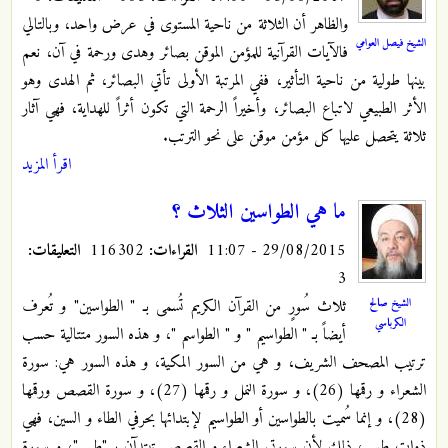
والظاهر أن الثلاثة من ناحية المستوى في عرض واحد، وبالتالي
الشيخ فيصل العوامي
فالآيات القرآنية للمؤمن الموقن بصائر وهدى ورحمة في آن، نعم
بينها طولية من ناحية التأثير، ففي المرتبة الأولى تأتي البصائر، ثم الهدى وهو
الأثر الطبيعي لاتباع البصائر، وأخيراً الرحمة التي تكون أثراً للهداية، فهي آثار
ثلاثة يتحصل عليها كل مؤمن موقن على نحو الترتب.
اقرأ المزيد
ما هي الطواسين الثلاث ؟
29/08/2015 - 11:07
القراءات:
116302
التعليقات:
3
الشيخ صالح
ثلاث سُورٍ من القرآن الكريم تُسمى بـ " الطواسين" و تُعرف
الكرباسي
أيضاً بـ " الطواسيم " و " الطواسم "، و هذه السور متتالية حسب
ترتيب المصحف الشريف، و هي من السور المكية، و هذه السور هي: سورة
الشعراء و رقمها (26)، و سورة النمل و رقمها (27)، و سورة القصص ورقمها
(28)، و إنما سُميت بالطواسين أو الطواسيم لإبتدائها بحرفي الطاء و السين، فهي
ذوات طس، ذلك لأن سورتي الشعراء و القصص تبتدآن بـ "طسم"، و سورة