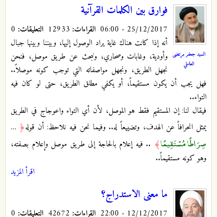
فوارق بين الكلمات القرآنية
25/12/2017 - 06:00
القراءات:
12933
التعليقات:
0
أنه إذا كانت هناك غاية يراد الوصول إليها، وبيننا وبينها جبال
السيد جعفر مرتضى
وأودية، وغابات وصحاري، ونبحث عن طريق موصل، فنحن
العاملي
نجهل الطريق، ونجهل مواصفاته التي توجب كونه موصلاً..
فهل يجب أن يكون مستقيماً، أو يكفي مطلق الطريق، حتى لو كان فيه
التواء..
فيقال لنا: إن المستقيم فقط هو الموصل، لأن أي التواء واعوجاج في الطريق
...
يمثل انحرافاً عن الهدف، وتضييعاً له.. وفيما نحن فيه نلاحظ: أن قوله
﴿
صِرَاطًا مُسْتَقِيمًا
﴾
.. فيه إعلام بالحاجة إلى طريق موصل وإعلام بصفته،
وهو كونه مستقيماً..
اقرأ المزيد
ما معنى الاستدراج؟
12/12/2017 - 22:00
القراءات:
42672
التعليقات:
0