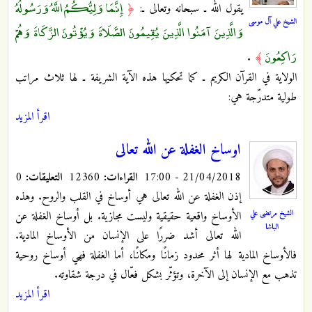
إِنَّمَا وَلِيُّكُمُ اللَّهُ وَرَسُولُهُ
يقول الله ـ سبحانه وتعالى ـ:
﴿
الشيخ علي آل موسى
وَالَّذِينَ آمَنُوا الَّذِينَ يُقِيمُونَ الصَّلَاةَ وَيُؤْتُونَ الزَّكَاةَ وَهُمْ
رَاكِعُونَ
.
﴾
الولاية في القرآن الكريم ـ كما تحكيها هذه الآية الشريفة ـ لها ثلاث مراتب
طولية متدرّجة هي:
اقرأ المزيد
اوساخ الغفلة عن الله تعالى
21/04/2018 - 17:00
القراءات:
12360
التعليقات:
0
إذن الغفلة عن الله تعالى هي أوساخ في القلب والروح. وهذه
الشيخ مرتضى علي
الأوساخ واقعية حقيقية وليست مجازية. بل أوساخ الغفلة عن
الباشا
الله تعالى أشد ضررًا على الإنسان من الأوساخ المادية.
فالأوساخ المادية لها أثر محدود زمانًا ومكانًا، أما الغفلة فهي أوساخ روحية
تذهب مع الإنسان إلى الآخرة، وتؤثّر بشكل فعّال في درجة شقاوته.
اقرأ المزيد