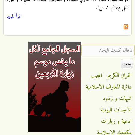
النمل تبتدأ بـ "طس".
اقرأ المزيد
‏إدخال كلمات البحث ‏
القران الكريم
المجيب
دائرة المعارف الاسلامية
شبهات و ردود
الاجابات اليومية
ادعية و زيارات
مكتبتك الاسلامية