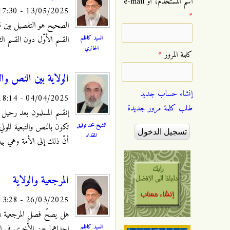
‏اسم المستخدم، أو e-mail
13/05/2025 - 17:30
*
الصحيح هو التفصيل بين قسم
السيد كاظم
القسم الأوّل دون القسم الث
الحائري
‏كلمة المرور ‏
*
الولاية بين النص وال
إنشاء حساب جديد
04/04/2025 - 18:14
طلب كلمة مرور جديدة
إنقسم المسلمون بعد رحيل ال
الشيخ محمد توفيق
تكون بالنص والتبعية للول
المقداد
أنّ ذلك إلى الأمة وهي بيد
المرجعية والولاية
26/03/2025 - 13:28
هل يصحّ فصل المرجعية في 
السيد كاظم
إحداهما عن الأُخرى في الش