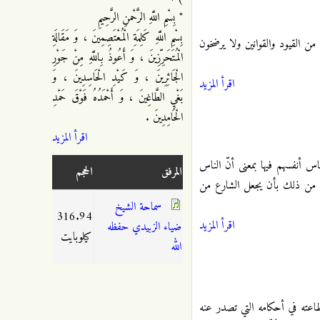
" بِسْمِ اللَّهِ الرَّحْمنِ الرَّحِيمِ
بِسْمِ اللَّهِ كَلِمَةِ الْمُعْتَصِمِينَ ، وَ مَقَالَةِ
ن القيود والقوانين ولا يرضخون
الْمُتَحَرِّزِينَ ، وَ أَعُوذُ بِاللَّهِ مِنْ جَوْرِ
الْجَائِرِينَ ، وَ كَيْدِ الْحَاسِدِينَ ، وَ
اقرأ المزيد
بَغْيِ الطَّاغِينَ ، وَ أَحْمَدُهُ فَوْقَ حَمْدِ
الْحَامِدِينَ .
اقرأ المزيد
اس أنفسهم فيها بمعنى أنّ الناس
المرفق
الحجم
كثر من ذلك بأن يجعل الشارع من
سماحة الشيخ
316.94
اقرأ المزيد
ضياء الزبيدي حفظه
كيلوبايت
الله
طاعته في أحكامه التي تصدر عنه