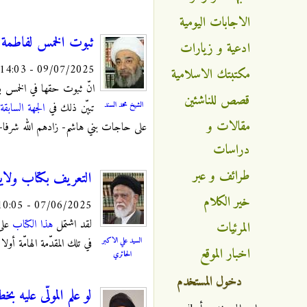
الاجابات اليومية
ثبوت الخمس لفاطمة الز
ادعية و زيارات
09/07/2025 - 14:03
مكتبتك الاسلامية
انّ ثبوت حقها في الخمس بعن
قصص للناشئين
الشيخ محمد السند
تبيّن ذلك في
الجهة السابقة
-
مقالات و
على حاجات بني هاشم- زادهم الله شرفا- اذ الخمس كما هو 
دراسات
طرائف و عبر
التعريف بكتاب ولاية
خير الكلام
07/06/2025 - 10:05
لقد اشتمل
هذا الكتاب
على 
المرئيات
السيد علي الاكبر
في تلك المقدّمة الهامّة أو
اخبار الموقع
الحائري
دخول المستخدم
لو علم المولّى عليه 