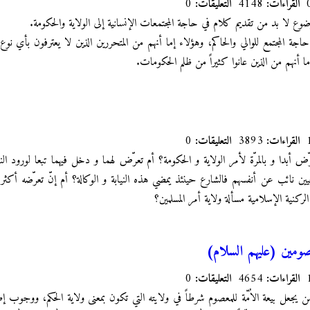
القراءات:
4148
التعليقات:
0
ع لا بد من تقديم كلام في حاجة المجتمعات الإنسانية إلى الولاية والحكومة.
المجتمع للوالي والحاكم، وهؤلاء إما أنهم من المتحررين الذين لا يعترفون بأي نوع م
أنهم من الذين عانوا كثيراً من ظلم الحكومات.
القراءات:
3893
التعليقات:
0
 أبدا و بالمرّة لأمر الولاية و الحكومة؟ أم تعرّض لهما و دخل فيهما تبعا لورود الن
يين نائب عن أنفسهم فالشارع حينئذ يمضي هذه النيابة و الوكالة؟ أم إنّ تعرّضه أ
لركنية الإسلامية مسألة ولاية أمر المسلمين؟
عصومين (عليهم السلام)
القراءات:
4654
التعليقات:
0
ن يجعل بيعة الاُمّة للمعصوم شرطاً في ولايته التي تكون بمعنى ولاية الحكم، ووجوب إ