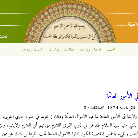
تجاوز إلى المحتوى الرئيسي
المجيب
ادعية و زيارات
مقالات و دراسات
شبهات و ردود
 الأمور العامّة
القراءات:
1874
التعليقات:
0
لايتها فى ألامور العامة بما فيها الاموال العامّة وذلك لدخولها في عنوان ذوي القرب
 بالنبي منها عليها السلام فتدخل في ذوي القربى اللازم مودتهم أي اللازم ولايتهم، والتي
لانفال والفيء والخمس المقتضية لكون ادارة الاموال العامة تحت نظرها بل ذلك هو عين الول