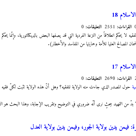
اسلام 18
القراءات:
2551
التعليقات:
0
الفقيه لا يحكم انطلاقاً من النزعة الفردية التي قد يصفها البعض بالديكتاتورية، وإنّما يح
ان المصالح العليا للأمة وحمايتها من المفاسد والأخطار).
اسلام 17
القراءات:
2690
التعليقات:
0
ضية
حول المصدر الذي جاءت منه الولاية للفقيه؟ وهل أنّ هذه الولاية تثبت لكلّ فقيه أو
 بدّ من التمهيد ببحثٍ نرى أنّه ضروري في التوضيح وتقريب الإجابة، وهذا البحث هو التا
: فيمن يدين بولاية الجور، وفيمن يدين بولاية العدل