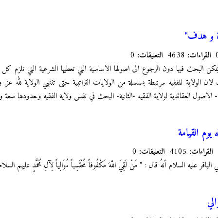
ة و هدف"
القراءات:
4638
التعليقات:
0
 يمكن البحث فيها دون الرجوع الى اصولها الاساسية التي تعطيها الشرعية التي تلزم كل
لان الولاية للفقيه مرتبطة بسلسلة من الولايات التراتبية حتى تنتهي الولاية لله 
ى- الاصول العقائدية لولاية الفقيه -الثانية- البحث في نفس ولاية الفقيه وحدودها سعة و
يوم القيامة
القراءات:
4105
التعليقات:
0
 عليه السلام أنهُ قال : " مَنْ لَقِيَ اللَّهَ مَكْفُوفاً مُحْتَسِباً مُوَالِياً لِآلِ مُحَمَّدٍ عليهم السلام لَق
الي