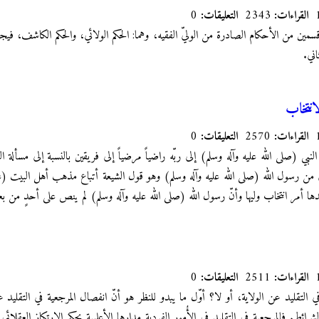
القراءات:
2343
التعليقات:
0
ين من الأحكام الصادرة من الوليّ الفقيه، وهما: الحكم الولائي، والحكم الكاشف، فيجب
اني.
انتخاب
القراءات:
2570
التعليقات:
0
نبي (صلى الله عليه وآله وسلم) إلى ربّه راضياً مرضياً إلى فريقين بالنسبة إلى مسألة الول
ي من رسول الله (صلى الله عليه وآله وسلم) وهو قول الشيعة أتباع مذهب أهل البيت 
ها أمر انتخاب وليها وأنّ رسول الله (صلى الله عليه وآله وسلم) لم ينص على أحدٍ من بع
القراءات:
2511
التعليقات:
0
التقليد عن الولاية، أو لا؟ أوّل ما يبدو للنظر هو أنّ انفصال المرجعية في التقليد
رائط. فالمرجعية في التقليد في الأُمور الفردية مدارها الأعلمية بحكم الارتكاز العقلا