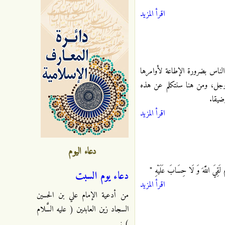
اقرأ المزيد
 الناس بضرورة الإطاعة لأوامرها
عز وجل، ومن هنا سنتكلم عن هذه
ضيقا.
اقرأ المزيد
دعاء اليوم
ِيَ اللَّهَ وَ لَا حِسَابَ عَلَيْهِ "
دعاء يوم السبت
اقرأ المزيد
من أدعية الإمام علي بن الحسين
السجاد زين العابدين ( عليه السَّلام
) :