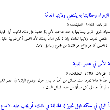
هراء ومطالبتها به يقتضي ولايتها العامّة
القراءات:
3468
التعليقات:
0
وان ذوي القربى ومطالبتها به عند مخاصمتها لأبي بكر محتجة على ذلك لكونها أول قرابة ا
 مقتضٍ لثبوت ولايتها العامة، وان لم تكن اماماً وذلك لأن الخمس أكبرضريبة مالية 
واضح هو 20% من مجموع رساميل الامة.
 الأمر في عصر الغيبة
القراءات:
2785
التعليقات:
0
مقدّمة هامة تتلوها ست مسائل من أهمّ ما يدور حول موضوع الولاية في عصر الغيبة
لا ، ثم عمّا جاء في كل مسألة من هذه المسائل الست .
بخطأ الولي في حكمه فهل تجوز له المخالفة في ذلك، أو يجب عليه الاتباع