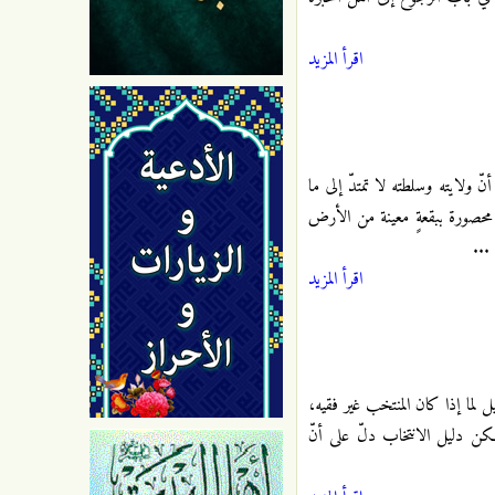
اقرأ المزيد
أنّ ولايته وسلطته لا تمتدّ إلى ما
 محصورة ببقعةٍ معينة من الأرض
...
اقرأ المزيد
 لما إذا كان المنتخب غير فقيه،
لكن دليل الانتخاب دلّ على أنّ