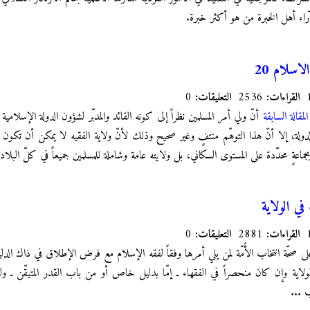
ء أهل الخبرة من هو أكثر خبرة.
اسلام 20
القراءات:
2536
التعليقات:
0
المقالة السابقة
أنّ ولي أمر المسلمين نظراً إلى كونه القائد والمدبّر لشؤون الدولة الإسلامية 
لة، إلا أنّ هذا التوهّم منتفٍ وغير صحيح وذلك لأنّ ولاية الفقيه لا يمكن أن تكون
جماعةٍ محدّدة على المستوى السكاني، بل ولايته عامة وشاملة للمسلمين جميعاً في كلّ البلاد 
ي الولاية
القراءات:
2881
التعليقات:
0
صحّة انتخاب الأُمّة لمن يلي أمرها وفقاً لفقه الإسلام مع فرض الإطلاق في ذاك الدليل
لاية وإن كان منحصراً في الفقهاء ـ إمّا بدليل خاص أو من باب القدر المتيقّن ـ و
ب ...