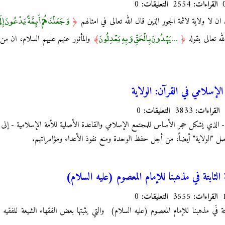
القراءات:
2554
التعليقات:
0
وَجَعَلْنَاهُمْ أَئِمَّةً يَدْعُونَ إِلَ
ن لا ولاية لائمة الجور الذين قال الله تعالى في امثالهم
﴿
... يَهْدُونَ بِالْحَقِّ وَبِهِ يَعْدِلُونَ
له تعالى بقوله
﴿
﴾
والمأثور عنهم عليهم السلام، ان من
لإسلامي في القرآن: الولاية
القراءات:
3833
التعليقات:
0
ط - الذي يشكل حجر الأساس للمجتمع الإسلامي والقاعدة الأصلية للأمة الإسلامية - إلى 
أصل "الولاية" أيضاً، من أجل حفظ الوحدة ومنع نفوذ الأعداء ومؤامراتهم.
 الثابتة في مذهبنا للإمام المعصوم (عليه السلام)
القراءات:
3555
التعليقات:
0
ابتة فَي مذهبنا للإمام المعصوم (عليه السلام) والتي یثبتها بعض الفقهاء الشیعة للفقی