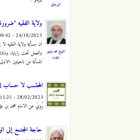
الروحاني
ولاية الفقيه "ضرور
24/10/2023 - 00:42
ان مسألة ولاية الفقيه لا
الشيخ محمد توفيق
والعمل تحت رايتها، وذلك 
المقداد
المسألة من ناحيتين -الاول
المحتسب لا حساب له 
28/02/2023 - 15:25
رُوِيَ عن الامام محمد بن علي الباقر
حاجة المجتمع إلى الو