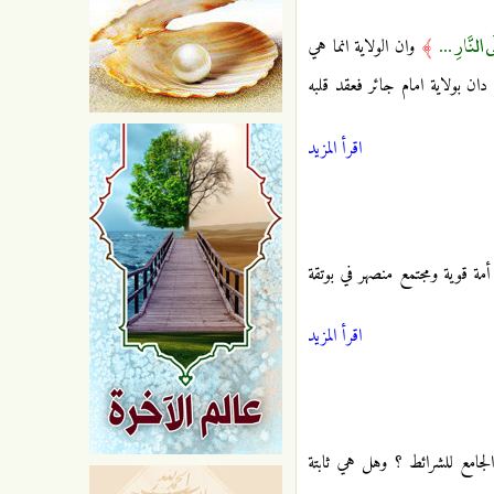
ى النَّارِ ...
﴾
وان الولاية انما هي
 دان بولاية امام جائر فعقد قلبه
اقرأ المزيد
أمة قوية ومجتمع منصهر في بوتقة
اقرأ المزيد
ه الجامع للشرائط ؟ وهل هي ثابتة