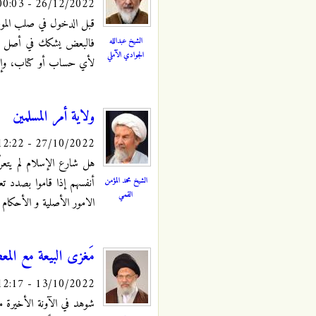
26/12/2022 - 00:03
قبل الدخول في صلب الموضو
الشيخ عبدالله
فالبعض يشكك في أصل حاجة 
الجوادي الآملي
لأي حساب أو كتاب، وإما 
ولاية أمر المسلمين
27/10/2022 - 12:22
هل شارع الإسلام لم يتعرّض
الشيخ محمد المؤمن
أنفسهم إذا قاموا بصدد تع
القمي
الامور الأصلية و الأحكام ا
مَغزى البيعة مع الم
13/10/2022 - 12:17
شوهد في الآونة الأخيرة م