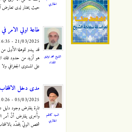
الحائري
حيث يختار لدى تعارض آرا
طاعة اولي الامر في ال
21/03/2025 - 16:35
قد يبدو للوهلة الأولى من
الشيخ محمد توفيق
هو أزيد من حدود تلك الدو
المقداد
على المستوى الجغرافي ولا ب
مدى دخل الانتخاب ف
05/03/2025 - 10:26
تارة يفترض وجود دليل على 
السيد كاظم
وأُخرى يفترض أنّ أمر الو
الحائري
شخص الوليّ يتحدّد بالانتخا