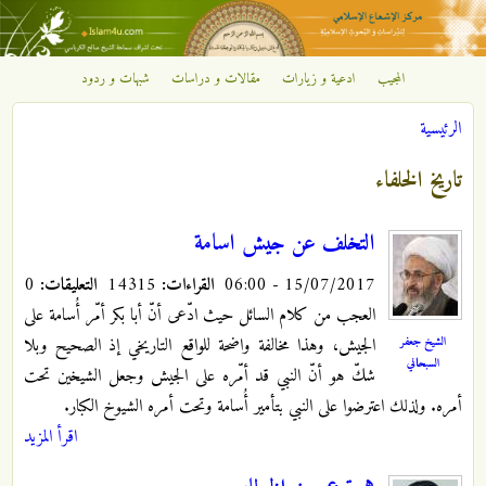
تجاوز إلى المحتوى الرئيسي
المجيب
ادعية و زيارات
مقالات و دراسات
شبهات و ردود
مركز
الرئيسية
الإشعاع
أنت هنا
تاريخ الخلفاء
الإسلامي
التخلف عن جيش اسامة
15/07/2017 - 06:00
القراءات:
14315
التعليقات:
0
العجب من كلام السائل حيث ادّعى أنّ أبا بكر أمّر أُسامة على
الشيخ جعفر
الجيش، وهذا مخالفة واضحة للواقع التاريخي إذ الصحيح وبلا
السبحاني
شكّ هو أنّ النبي قد أمّره على الجيش وجعل الشيخين تحت
أمره. ولذلك اعترضوا على النبي بتأمير أُسامة وتحت أمره الشيوخ الكبار.
اقرأ المزيد