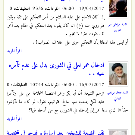
19/04/2017 - 06:00
القراءات:
9336
التعليقات:
0
إذا كان الامام علي عليه السلام من أمر التحكيم على ثقة ويقين
السيد مرتضى علم
فلم روي عنه (ع) انه كان يقول بعد التحكيم في مقام بعد آخر:
الهدى
لقد عثرت عثرة لا تنجبر .
أو ليس هذا اذعانا بأن التحكيم جرى على خلاف الصواب؟ .
اقرأ المزيد
ادخال عمر لعلي في الشورى يدل على عدم تآمره
عليه . .
16/03/2017 - 06:00
القراءات:
10744
التعليقات:
0
تزعم الشيعة: أن أبا بكر وعمر اغتصبا الخلافة من علي وتآمرا
السيد جعفر مرتضى
العاملي
عليه لكي يمنعوه منها ..الخ افترائهم. نقول: لو كان ما ذكرتموه
حقاً فما الذي دعا عمر إلى إدخاله في الشورى مع من أدخله فيها؟
اقرأ المزيد
نقد الشيعة للشيخين يعد اساءة و قدحا في شخصية