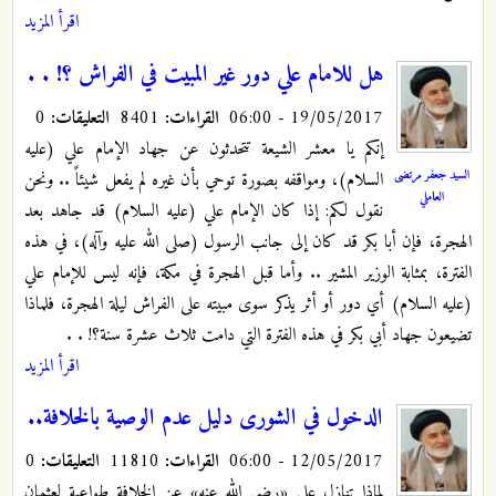
اقرأ المزيد
هل للامام علي دور غير المبيت في الفراش ؟! . .
19/05/2017 - 06:00
القراءات:
8401
التعليقات:
0
إنكم يا معشر الشيعة تتحدثون عن جهاد الإمام علي (عليه
السيد جعفر مرتضى
السلام)، ومواقفه بصورة توحي بأن غيره لم يفعل شيئاً .. ونحن
العاملي
نقول لكم: إذا كان الإمام علي (عليه السلام) قد جاهد بعد
الهجرة، فإن أبا بكر قد كان إلى جانب الرسول (صلى الله عليه وآله)، في هذه
الفترة، بمثابة الوزير المشير .. وأما قبل الهجرة في مكة، فإنه ليس للإمام علي
(عليه السلام) أي دور أو أثر يذكر سوى مبيته على الفراش ليلة الهجرة، فلماذا
تضيعون جهاد أبي بكر في هذه الفترة التي دامت ثلاث عشرة سنة؟! . .
اقرأ المزيد
الدخول في الشورى دليل عدم الوصية بالخلافة..
12/05/2017 - 06:00
القراءات:
11810
التعليقات:
0
لماذا تنازل علي «رضي الله عنه» عن الخلافة طواعية لعثمان