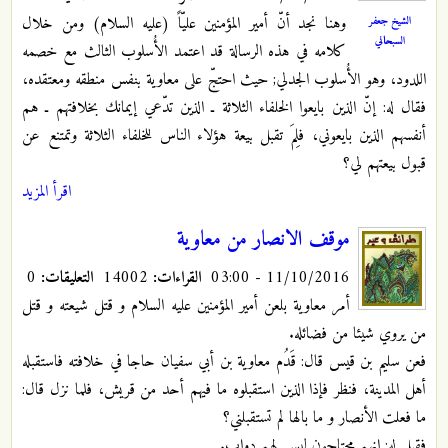
وهنا نجد أنّ أمير المؤمنين عليّاً (عليه السلام) ومن خلال
الشيخ جعفر
السبحاني
كلامه في هذه الرسالة قد اعتمد الأُسلوب الثالث مع خصمه
اللدود، وهو الأُسلوب الجدلي; حيث احتجّ على معاوية بنفس منطقه ومعتقده،
فقال له: إنّ الذين بايعوا الخلفاء الثلاثة ـ الذين تدّعي إيمانك بخلافتهم ـ هم
أنفسهم الذين بايعوني، فلِمَ تقبل بيعة هؤلاء الناس للخلفاء الثلاثة وتمتنع عن
قبول بيعتهم لي؟
اقرأ المزيد
موقف الانصار من معاوية
11/10/2016 - 03:00
القراءات:
14002
التعليقات:
0
أمر معاوية بلعن أمير المؤمنين عليه السلام و قتل شيعته و قتل
من يروي شيئا من فضائله‏.
فعن سليم بن قيس قال‏: قَدُم معاوية بن أبي سفيان حاجا في خلافته فاستقبله
أهل المدينة، فنظر فإذا الذين استقبلوه ما فيهم أحد من قريش، فلما نزل قال:
ما فعلت الأنصار و ما بالها لم تستقبلني؟
فقيل له: إنهم محتاجون ليس لهم دواب.