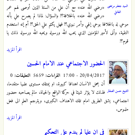
السيد جعفر مرتضى
«رضي الله عنه» مع أن علي من الستة الذين أوصى لهم عمر
العاملي
«رضي الله عنه» بالخلافة؟! والسؤال: لماذا لم يصرح علي بأنه
موحي له بالخلافة بوحي إلهي وأمر نبوي؟! فهل يكتم علي الحق؟! أم إنه استخدم
التقية، وأنى لأمير المؤمنين الذي يحب الله ورسوله ويحبه الله ورسوله ذلك يا
قوم؟!
اقرأ المزيد
الحضور الاجتماعي عند الامام الحسين
20/04/2017 - 17:00
القراءات:
5659
التعليقات:
0
أن يحمل الانسان اهدافا كبيرة، او يمتلك مستوى علميا متقدما،
الشيخ حسن الصفار
فذلك لا يؤثر شيئا في حركة الواقع والحياة، مالم يصاحبه حضور
اجتماعي، يشق الطريق امام تلك الاهداف الكبرى، ويترجم العلم الى فعل
ملموس.
اقرأ المزيد
في ان عليا لم يندم على التحكيم