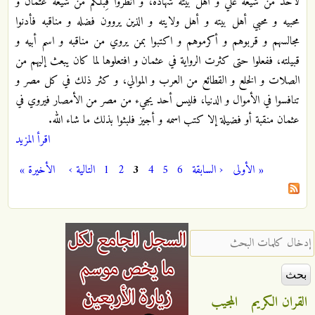
لأحد من شيعة علي و أهل بيته شهادة، و انظروا قِبَلَكم من شيعة عثمان و
محبيه و محبي أهل بيته و أهل ولايته و الذين يروون فضله و مناقبه فأدنوا
مجالسهم و قربوهم و أكرموهم و اكتبوا بمن يروي من مناقبه و اسم أبيه و
قبيلته، ففعلوا حتى كثرت الرواية في عثمان و افتعلوها لما كان يبعث إليهم من
الصلات و الخلع و القطائع من العرب و الموالي، و كثر ذلك في كل مصر و
تنافسوا في الأموال و الدنيا، فليس أحد يجي‏ء من مصر من الأمصار فيروي في
عثمان منقبة أو فضيلة إلا كتب اسمه و أجيز فلبثوا بذلك ما شاء الله.
اقرأ المزيد
« الأولى
‹ السابقة
6
5
4
3
2
1
التالية ›
الأخيرة »
الصفحات
‏إدخال كلمات البحث ‏
القران الكريم
المجيب