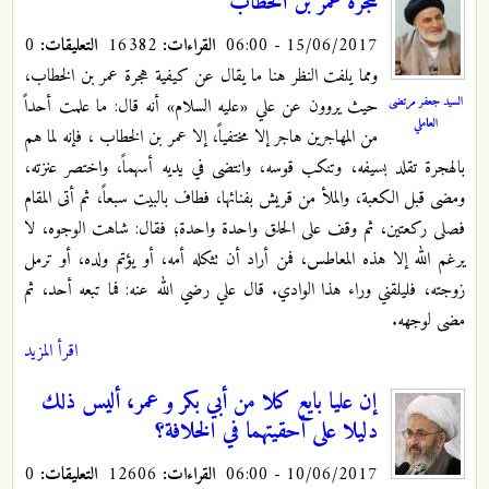
هجرة عمر بن الخطاب
15/06/2017 - 06:00
القراءات:
16382
التعليقات:
0
ومما يلفت النظر هنا ما يقال عن كيفية هجرة عمر بن الخطاب،
السيد جعفر مرتضى
حيث يروون عن علي «عليه السلام» أنه قال: ما علمت أحداً
العاملي
من المهاجرين هاجر إلا مختفياً، إلا عمر بن الخطاب ، فإنه لما هم
بالهجرة تقلد بسيفه، وتنكب قوسه، وانتضى في يديه أسهماً، واختصر عنزته،
ومضى قبل الكعبة، والملأ من قريش بفنائها، فطاف بالبيت سبعاً، ثم أتى المقام
فصلى ركعتين، ثم وقف على الحلق واحدة واحدة؛ فقال: شاهت الوجوه، لا
يرغم الله إلا هذه المعاطس، فمن أراد أن تثكله أمه، أو يؤتم ولده، أو ترمل
زوجته، فليلقني وراء هذا الوادي. قال علي رضي الله عنه: فما تبعه أحد، ثم
مضى لوجهه.
اقرأ المزيد
إن عليا بايع كلا من أبي بكر و عمر، أليس ذلك
دليلا على أحقيتهما في الخلافة؟
10/06/2017 - 06:00
القراءات:
12606
التعليقات:
0