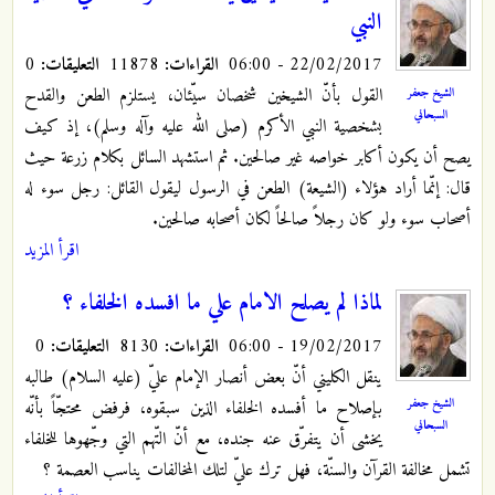
النبي
22/02/2017 - 06:00
القراءات:
11878
التعليقات:
0
القول بأنّ الشيخين شخصان سيّئان، يستلزم الطعن والقدح
الشيخ جعفر
السبحاني
بشخصية النبي الأكرم (صلى الله عليه وآله وسلم)، إذ كيف
يصح أن يكون أكابر خواصه غير صالحين. ثم استشهد السائل بكلام زرعة حيث
قال: إنّما أراد هؤلاء (الشيعة) الطعن في الرسول ليقول القائل: رجل سوء له
أصحاب سوء ولو كان رجلاً صالحاً لكان أصحابه صالحين.
اقرأ المزيد
لماذا لم يصلح الامام علي ما افسده الخلفاء ؟
19/02/2017 - 06:00
القراءات:
8130
التعليقات:
0
ينقل الكليني أنّ بعض أنصار الإمام عليّ (عليه السلام) طالبه
الشيخ جعفر
بإصلاح ما أفسده الخلفاء الذين سبقوه، فرفض محتجّاً بأنّه
السبحاني
يخشى أن يتفرّق عنه جنده، مع أنّ التّهم التي وجّهوها للخلفاء
تشمل مخالفة القرآن والسنّة، فهل ترك عليّ لتلك المخالفات يناسب العصمة ؟