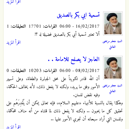
اقرأ المزيد
تسمية ابي بكر بالصديق
16/02/2017 - 06:00
القراءات:
17701
التعليقات:
1
ألا تعتبر تسمية أبي بكر بالصديق فضيلة له ؟!
السيد جعفر مرتضى
اقرأ المزيد
العاملي
العاجز لا يصلح للامامة . .
08/02/2017 - 06:00
القراءات:
10203
التعليقات:
0
أن الله قادر تكويناً على محق الجبابرة والطغاة، وعلى تسيير
السيد جعفر مرتضى
الأمور وفق ما يريد، ولكنه لا يفعل ذلك، لأنه يخالف الحكمة،
العاملي
وفيه نقض للسنن.
وهكذا يقال بالنسبة للأنبياء «عليهم السلام»، فإنه تعالى يمكن أن يُقْدِرَهُم على
تحقيق كل ما يحبون .. ولكنه لا يفعل ذلك لما قلناه من أنه مناف للحكمة،
وللسنن التي أراد سبحانه أن تجري الأمور عليها ..
اقرأ المزيد