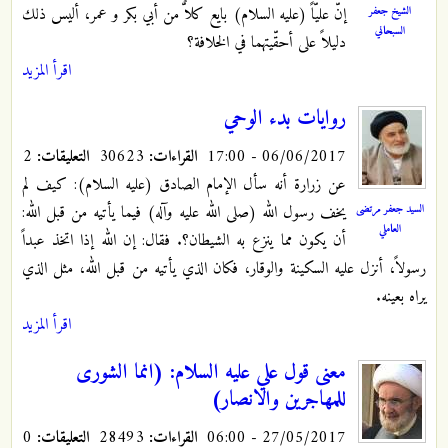
إنّ عليّاً (عليه السلام) بايع كلاًّ من أبي بكر و عمر، أليس ذلك
الشيخ جعفر
السبحاني
دليلاً على أحقّيتهما في الخلافة؟
اقرأ المزيد
روايات بدء الوحي
06/06/2017 - 17:00
القراءات:
30623
التعليقات:
2
عن زرارة أنه سأل الإمام الصادق (عليه السلام): كيف لم
السيد جعفر مرتضى
يخف رسول الله (صلى الله عليه وآله) فيما يأتيه من قبل الله:
العاملي
أن يكون مما ينزع به الشيطان؟. فقال: إن الله إذا اتخذ عبداً
رسولاً، أنزل عليه السكينة والوقار، فكان الذي يأتيه من قبل الله، مثل الذي
يراه بعينه.
اقرأ المزيد
معنى قول علي عليه السلام: (انما الشورى
للمهاجرين والانصار)
27/05/2017 - 06:00
القراءات:
28493
التعليقات:
0