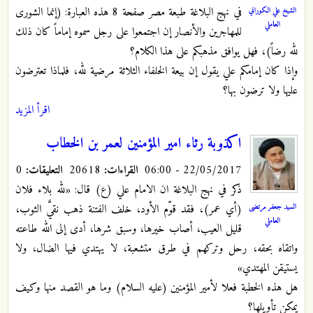
في نهج البلاغة طبعة مصر صفحة 8 هذه العبارة: (إنما الشورى
الشيخ علي الكوراني
العاملي
للمهاجرين والأنصار إن اجتمعوا على رجل سموه إماماً كان ذلك
لله رضاً)، فهل يوافق مذهبكم على هذا الكلام؟
وإذا كان إمامكم علي يقول إن بيعة الخلفاء الثلاثة مرضية لله، فلماذا تعترضون
عليها ولا ترضون بها؟
اقرأ المزيد
اكذوبة رثاء امير المؤمنين لعمر بن الخطاب
22/05/2017 - 06:00
القراءات:
20618
التعليقات:
0
ذكر في نهج البلاغة ان الامام علي (ع) قال: «لله بلاء فلان
السيد جعفر مرتضى
(أي عمر)، فقد قوّم الأود، خلف الفتنة ذهب نقيَّ الثوب،
العاملي
قليل العيب، أصاب خيرها، وسبق شرها، أدى إلى الله طاعته
واتقاه بحقه، رحل وتركهم في طرق متشعبة، لا يهتدي فيها الضال، ولا
يستيقن المهتدي»
هل هذه الخطبة فعلا لأمير المؤمنين (عليه السلام) وما هو القصد منها وكيف
يمكن تأويلها؟