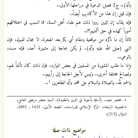
وآله).. ج2 فصل: الدعوة في مراحلها الأولى..
فإن قيل: إن هذا من الأكاذيب أيضاً..
فإنه يقال: إن الذين رووا ذلك هم علماء أهل السنة، فما السبب في اختلاقهم
أموراً كهذه في حق أئمتهم؟!..
ثالثاً: إن ما ذكره من موقعية ومقام أبي بكر بعد الهجرة، لا مجال لقبوله، فإن
النبي (صلى الله عليه وآله)، لم يكن بحاجة إلى مشورة أحد، فإنه مسدد
بالوحي..
وإذا ما طلب المشورة من المسلمين في بعض الموارد، فإن ذلك كان تألفاً لهم،
ولمصالح مختلفة أخرى.. وليس لأجل الحاجة إلى رأيهم..
1
والحمد لله، والصلاة والسلام على محمد وآله الطاهرين
..
1.
مختصر مفيد.. (أسئلة وأجوبة في الدين والعقيدة)، السيد جعفر مرتضى العاملي،
«المجموعة الرابعة»، المركز الإسلامي للدراسات، الطبعة الأولى، 1423 ـ 2002،
السؤال (212).
مواضيع ذات صلة