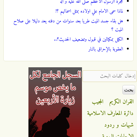
هجرة الرسول الأعظم صلى الله عليه و آله
لماذا سمى الامام علي اولاده بمثل اسمائهم ؟!
هل بقاء جسد الميت طريا بعد سنوات من دفنه يعد دليلا على صلاح
الميت ؟
الكيل بمكيالين في قبول وتضعيف الحديث؟‍..
العقوبة بالإحراق بالنار
‏إدخال كلمات البحث ‏
القران الكريم
المجيب
دائرة المعارف الاسلامية
شبهات و ردود
الاجابات اليومية