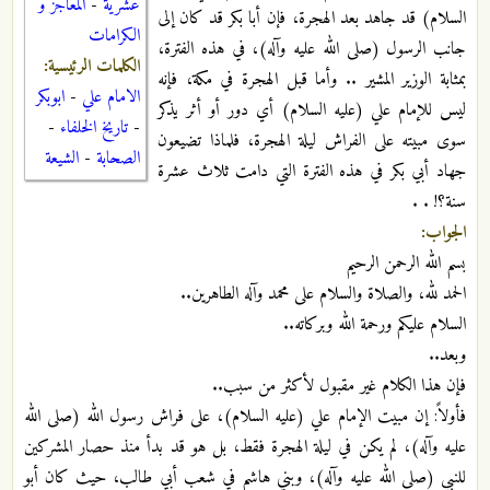
عشرية
-
المعاجز و
السلام) قد جاهد بعد الهجرة، فإن أبا بكر قد كان إلى
الكرامات
جانب الرسول (صلى الله عليه وآله)، في هذه الفترة،
الكلمات الرئيسية:
بمثابة الوزير المشير .. وأما قبل الهجرة في مكة، فإنه
الامام علي
-
ابوبكر
ليس للإمام علي (عليه السلام) أي دور أو أثر يذكر
-
تاريخ الخلفاء
-
سوى مبيته على الفراش ليلة الهجرة، فلماذا تضيعون
الصحابة
-
الشيعة
جهاد أبي بكر في هذه الفترة التي دامت ثلاث عشرة
سنة؟! . .
الجواب:
بسم الله الرحمن الرحيم
الحمد لله، والصلاة والسلام على محمد وآله الطاهرين..
السلام عليكم ورحمة الله وبركاته..
وبعد..
فإن هذا الكلام غير مقبول لأكثر من سبب..
فأولاً: إن مبيت الإمام علي (عليه السلام)، على فراش رسول الله (صلى الله
عليه وآله)، لم يكن في ليلة الهجرة فقط، بل هو قد بدأ منذ حصار المشركين
للنبي (صلى الله عليه وآله)، وبني هاشم في شعب أبي طالب، حيث كان أبو