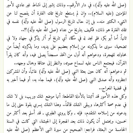
(صلى الله عليه وآله)، في دار الأرقم.. وذلك يشير إلى نشاط غير عادي لأمير
المؤمنين (عليه السلام).. وإن لم يستطع تاريخ تلك الفترة أن يفصح لنا عن
الشيء الكثير منه.. بل إن حال تاريخ الرسول (صلى الله عليه وآله) نفسه في
تلك الفترة هو ذلك، فكيف بتاريخ من عداه (صلى الله عليه وآله)؟!..
ثانياً: أما أبو بكر، فلم نجد له في مكة، أي تاريخ أو أثر يذكر في جهاد ولا في
تضحية، سوى ما يذكرونه من إسلام بعضهم على يديه، وما يذكرونه أيضاً من
محاولته للهجرة، ودعواهم أنه أول من اتخذ مسجداً يصلى فيه، وأنه كان يقرأ
القرآن، فيجتمع الناس عليه لسماع صوته، والنظر إلى عتاقة وجمال وجهه..
ثم دعواهم: أنه كان حين بعثة النبي (صلى الله عليه وآله) غائباً، وأن المشركين
انتظروه وأنه صدق النبي (صلى الله عليه وآله)، فيما جاء به، أو فيما أخبر به
في قضية المعراج..
وكل هذه الأمور قد أثبتنا بالأدلة القاطعة: أنها موضع شك وريب، بل لا شك
في عدم صحة أكثرها، ويبقى الشك قائماً.. وهذا الشك يسري بقوة حتى إلى ما
يدعونه من إسلامه المتقدم، فإنه ـ وكما يروي الطبري ـ قد أسلم بعد أكثر من
خمسين، ويحتمل أن يكون ذلك بعد الهجرة إلى الحبشة، التي كانت في السنة
الخامسة من البعثة، فراجع: الصحيح من سيرة النبي الأعظم (صلى الله عليه