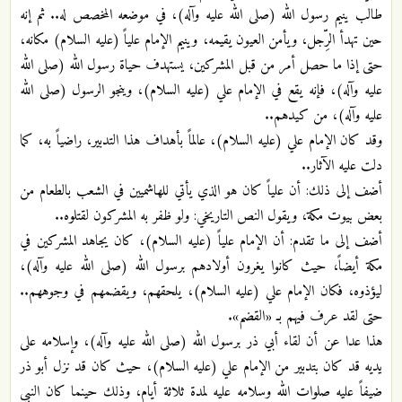
طالب ينيم رسول الله (صلى الله عليه وآله)، في موضعه المخصص له.. ثم إنه
حين تهدأ الرِّجل، ويأمن العيون يقيمه، وينيم الإمام علياً (عليه السلام) مكانه،
حتى إذا ما حصل أمر من قبل المشركين، يستهدف حياة رسول الله (صلى الله
عليه وآله)، فإنه يقع في الإمام علي (عليه السلام)، وينجو الرسول (صلى الله
عليه وآله)، من كيدهم..
وقد كان الإمام علي (عليه السلام)، عالماً بأهداف هذا التدبير، راضياً به، كما
دلت عليه الآثار..
أضف إلى ذلك: أن علياً كان هو الذي يأتي للهاشميين في الشعب بالطعام من
بعض بيوت مكة، ويقول النص التاريخي: ولو ظفر به المشركون لقتلوه..
أضف إلى ما تقدم: أن الإمام علياً (عليه السلام)، كان يجاهد المشركين في
مكة أيضاً، حيث كانوا يغرون أولادهم برسول الله (صلى الله عليه وآله)،
ليؤذوه، فكان الإمام علي (عليه السلام)، يلحقهم، ويقضمهم في وجوههم..
حتى لقد عرف فيهم بـ «القضم».
هذا عدا عن أن لقاء أبي ذر برسول الله (صلى الله عليه وآله)، وإسلامه على
يديه قد كان بتدبير من الإمام علي (عليه السلام)، حيث كان قد نزل أبو ذر
ضيفاً عليه صلوات الله وسلامه عليه لمدة ثلاثة أيام، وذلك حينما كان النبي