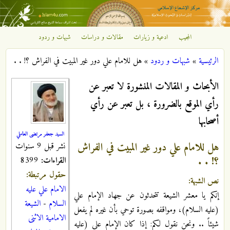
تجاوز إلى المحتوى الرئيسي
المجيب
ادعية و زيارات
مقالات و دراسات
شبهات و ردود
مركز
الرئيسية
»
شبهات و ردود
»
هل للامام علي دور غير المبيت في الفراش ؟! . .
الإشعاع
أنت هنا
الأبحاث و المقالات المنشورة لا تعبر عن
الإسلامي
رأي الموقع بالضرورة ، بل تعبر عن رأي
أصحابها
السيد جعفر مرتضى العاملي
هل للامام علي دور غير المبيت في الفراش
نشر قبل 9 سنوات
؟! . .
القراءات:
8399
حقول مرتبطة:
نص الشبهة:
الامام علي عليه
إنكم يا معشر الشيعة تتحدثون عن جهاد الإمام علي
السلام
-
الشيعة
(عليه السلام)، ومواقفه بصورة توحي بأن غيره لم يفعل
الامامية الاثنى
شيئاً .. ونحن نقول لكم: إذا كان الإمام علي (عليه