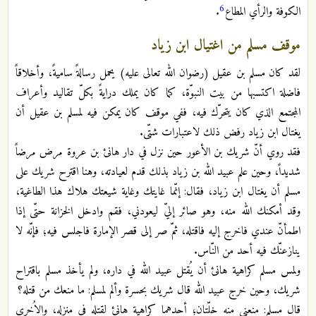
6
الكوفة والرأي المطاع
.
موقف مسلم من اغتيال ابن زياد
لقد كان مسلم بن عقيل (رضوان الله تعالى عليه) يحمل رسالةً ساميةً، وأخلاقاً
فاضلة اكتسبها من بيت النبوّة، كما كان يملك درايةً بكلّ تقاليد وأعراف
المجتمع الذي كان يتحرّك فيه، ففي موقف كان يمكن فيه لمسلم بن عقيل أن
يغتال ابن زياد رفض ذلك لاعتبارات شتّى.
فقد روي أنّ شريك بن الأعور حين نزل في دار هانئ بن عروة مرض مرضاً
شديداً، وحين علم عبيد الله بن زياد بذلك قدم لعيادته، وهنا اقترح شريك على
مسلم أن يغتال ابن زياد، فقال: إنّما غايتك وغاية شيعتك هلاك هذا الطاغية،
وقد أمكنك الله منه، وهو صائر إليّ ليعودني، فقم وادخل الخزانة حتّى إذا
اطمأنّ عندي فاخرج إليه فاقتله، ثمّ صر إلى قصر الإمارة فاجلس فيه؛ فإنّه لا
ينازعنّك فيه أحد من النّاس.
ولمس مسلم كراهية هانئ أن يُقتل عبيد الله في داره، ولم يأخذ مسلم باقتراح
شريك، وحين خرج عبيد الله قال شريك بحسرة وألم لمسلم: ما منعك من قتله؟
قال مسلم: منعني منه خلّتان؛ أحدهما كراهية هانئ لقتله في منزله، والاُخرى