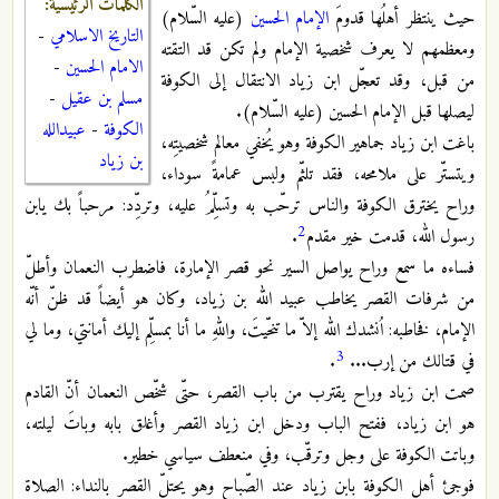
الكلمات الرئيسية:
حيث ينتظر أهلُها قدومَ
الإمام الحسين
(عليه السّلام)
التاريخ الاسلامي
-
ومعظمهم لا يعرف شخصية الإمام ولم تكن قد التقته
الامام الحسين
-
من قبل، وقد تعجّل ابن زياد الانتقال إلى الكوفة
مسلم بن عقيل
-
ليصلها قبل الإمام الحسين (عليه السّلام).
الكوفة
-
عبيدالله
باغت ابن زياد جماهير الكوفة وهو يُخفي معالم شخصيتِه،
بن زياد
ويتستّر على ملامحه، فقد تلثّم ولبس عمامةً سوداء،
وراح يخترق الكوفة والناس ترحّب به وتسلِّمُ عليه، وتردِّد: مرحباً بك يابن
2
رسول الله، قدمت خير مقدم
.
فساءه ما سمع وراح يواصل السير نحو قصر الإمارة، فاضطرب النعمان وأطلّ
من شرفات القصر يخاطب عبيد الله بن زياد، وكان هو أيضاً قد ظنّ أنّه
الإمام، فخاطبه: اُنشدك الله إلاّ ما تنحّيتَ، واللهِ ما أنا بمسلِّم إليك أمانتي، وما لي
3
في قتالك من إرب...
.
صمت ابن زياد وراح يقترب من باب القصر، حتّى شخّص النعمان أنّ القادم
هو ابن زياد، ففتح الباب ودخل ابن زياد القصر وأغلق بابه وباتَ ليلته،
وباتت الكوفة على وجل وترقّب، وفي منعطف سياسي خطير.
فوجئ أهل الكوفة بابن زياد عند الصّباح وهو يحتلّ القصر بالنداء: الصلاة