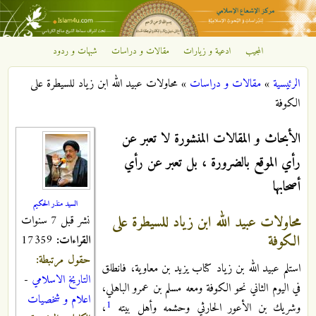
تجاوز إلى المحتوى الرئيسي
المجيب
ادعية و زيارات
مقالات و دراسات
شبهات و ردود
مركز
الرئيسية
»
مقالات و دراسات
»
محاولات عبيد الله ابن زياد للسيطرة على
الإشعاع
أنت هنا
الكوفة
الإسلامي
الأبحاث و المقالات المنشورة لا تعبر عن
رأي الموقع بالضرورة ، بل تعبر عن رأي
أصحابها
السيد منذر الحكيم
محاولات عبيد الله ابن زياد للسيطرة على
نشر قبل 7 سنوات
الكوفة
القراءات:
17359
حقول مرتبطة:
استلم عبيد الله بن زياد كتاب يزيد بن معاوية، فانطلق
التاريخ الاسلامي
-
في اليوم الثاني نحو الكوفة ومعه مسلم بن عمرو الباهلي،
اعلام و شخصيات
1
وشريك بن الأعور الحارثي وحشمه وأهل بيته
،