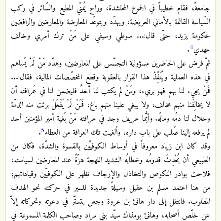
جامعةً، فقام خطيباً في الجموع المحتشدة، وراح يُمنّي المطيع والسّائر في ركب
السّياسة القائمة بالأماني العريضة، ويهدّد ويتوعّد المعارضة والمعارضين والرافضين
لحكومة يزيد، حتّى قال:... سوطي وسيفي على مَنْ ترك أمري وخالف
4
عهدي
.
ثمّ فرض على الحاضرين مسؤولية التجسّس على المعارضين، وهدّد مَنْ لَمْ يُساهم
في هذه العملية ويُنَفِّذْ هذا القرار بالعقوبة وقطع المخصّصات المالية، فقال:...
فمَنْ يجيء لنا بهم فهو بريء، ومَنْ لم يكتب لنا أحدٌ فليضمن لنا في عَرافته أن
لا يخالِفَنا منهم مخالف، ولا يبغي علينا منهم باغ، فَمَنْ لَمْ يَفْعَلْ برئت منه الذمّة
وحلال لنا دمُه ومالُه. وأيُّما عريف وجد في عرافته مَنْ بُغية أمير المؤمنين أحد
5
لم يرفعه إلينا صُلب على باب داره، واُلغيت تلك العرافة من العطاء
.
وقد كان ابن زياد معروفاً في أوساط الكوفيّين بالقسوة والشدّة، فكان من
الطبيعي أن يُحْدِثَ قدومُه وخطابُه الشديد اللهجة هزّةً عند المعارضين لسياسته،
فلاحت بوادر النكوص والتخاذل والإرجاف تظهر على الكوفيّين وقياداتهم؛
من هنا اعتمد مسلم بن عقيل وسيلةً جديدة للسير في حركته نحو الهدف
المطلوب. فانتقل إلى دار هانئ بن عروة وجعل يتستّر في دعوته وتحركاته إلاّ
عن خلّص أصحابه، وهانئ يومذاك سيّد بني مراد وصاحب الكلمة المسموعة في