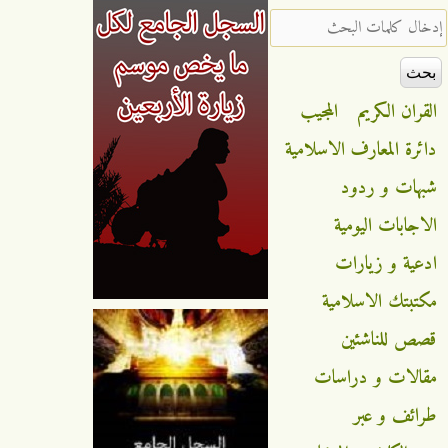
‏إدخال كلمات البحث ‏
القران الكريم
المجيب
دائرة المعارف الاسلامية
شبهات و ردود
الاجابات اليومية
ادعية و زيارات
مكتبتك الاسلامية
قصص للناشئين
مقالات و دراسات
طرائف و عبر