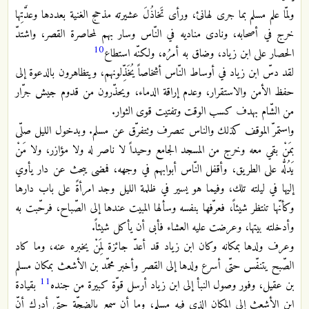
ولمّا علم مسلم بما جرى لهانئ، ورأى تَخاذُلَ عشيرته مذحج الغنية بعددها وعدَّتِها
خرج في أصحابه، ونادى مناديه في النّاس وسار بهم لمحاصرة القصر، واشتدّ
10
الحصار على ابن زياد، وضاق به أمرُه، ولكنّه استطاع
لقد دسّ ابن زياد في أوساط النّاس أشخاصاً يُخَذِّلونهم، ويتظاهرون بالدعوة إلى
حفظ الأمن والاستقرار، وعدم إراقة الدماء، ويحذّرون من قدوم جيش جرّار
من الشّام بهدف كسب الوقت وتفتيت قوى الثوار.
واستمرّ الموقف كذلك والناس تنصرف وتتفرّق عن مسلم. وبدخول الليل صلّى
بمَنْ بقي معه وخرج من المسجد الجامع وحيداً لا ناصر له ولا مؤازر، ولا مَنْ
يَدُلُّه على الطريق، وأقفل النّاس أبوابهم في وجهه، فمضى يبحث عن دار يأوي
إليها في ليلته تلك، وفيما هو يسير في ظلمة الليل وجد امرأةً على باب دارها
وكأنّها تنتظر شيئاً، فعرّفها بنفسه وسألها المبيت عندها إلى الصّباح، فرحّبت به
وأدخلته بيتها، وعرضت عليه العشاء فأبى أن يأكل شيئاً.
وعرف ولدها بمكانه وكان ابن زياد قد أعدّ جائزة لِمَنْ يخبره عنه، وما كاد
الصّبح يتنفّس حتّى أسرع ولدها إلى القصر وأخبر محمّد بن الأشعث بمكان مسلم
11
بن عقيل، وفور وصول النبأ إلى ابن زياد أرسل قوّة كبيرة من جنده
بقيادة
ابن الأشعث إلى المكان الذي فيه مسلم، وما أن سمع بالضجّة حتّى أدرك أنّ