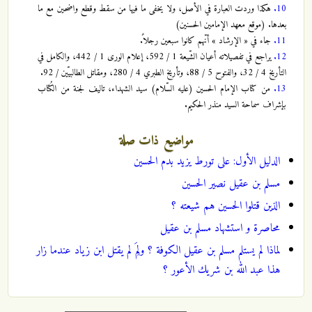
10.
هكذا وردت العبارة في الأصل، ولا يخفى ما فيها من سقط وقطع واضحين مع ما
بعدها. (موقع معهد الإمامين الحسنين)
11.
جاء في « الإرشاد » أنّهم كانوا سبعين رجلاً.
12.
يراجع في تفصيلاته أعيان الشّيعة 1 / 592، إعلام الورى 1 / 442، والكامل في
التأريخ 4 / 32، والفتوح 5 / 88، وتأريخ الطبري 4 / 280، ومقاتل الطالبيّين / 92.
13.
من کتاب الإمام الحسين (عليه السّلام) سيد الشهداء، تاليف لجنة من الكُتاب
بإشراف سماحة السيد منذر الحكيم.
مواضيع ذات صلة
الدليل الأول: على تورط يزيد بدم الحسين
مسلم بن عقيل نصير الحسين
الذين قتلوا الحسين هم شيعته ؟
محاصرة و استشهاد مسلم بن عقيل
لماذا لم يستلم مسلم بن عقيل الكوفة ؟ ولِمَ لم يقتل ابن زياد عندما زار
هذا عبد الله بن شريك الأعور ؟