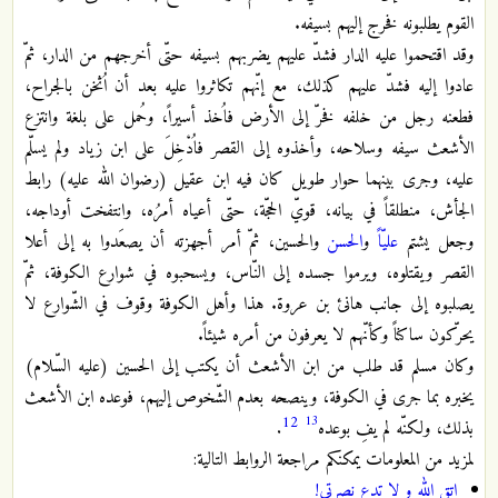
القوم يطلبونه فخرج إليهم بسيفه.
وقد اقتحموا عليه الدار فشدّ عليهم يضربهم بسيفه حتّى أخرجهم من الدار، ثمّ
عادوا إليه فشدّ عليهم كذلك، مع إنّهم تكاثروا عليه بعد أن اُثخن بالجراح،
فطعنه رجل من خلفه فخرّ إلى الأرض فاُخذ أسيراً، وحُمل على بلغة وانتزع
الأشعث سيفه وسلاحه، وأخذوه إلى القصر فاُدْخِلَ على ابن زياد ولم يسلّم
عليه، وجرى بينهما حوار طويل كان فيه ابن عقيل (رضوان الله عليه) رابط
الجأش، منطلقاً في بيانه، قويّ الحجّة، حتّى أعياه أمرُه، وانتفخت أوداجه،
وجعل يشتم
عليّاً
و
الحسن
والحسين، ثمّ أمر أجهزته أن يصعَدوا به إلى أعلا
القصر ويقتلوه، ويرموا جسده إلى النّاس، ويسحبوه في شوارع الكوفة، ثمّ
يصلبوه إلى جانب هانئ بن عروة. هذا وأهل الكوفة وقوف في الشّوارع لا
يحرّكون ساكناً وكأنّهم لا يعرفون من أمره شيئاً.
وكان مسلم قد طلب من ابن الأشعث أن يكتب إلى الحسين (عليه السّلام)
يخبره بما جرى في الكوفة، وينصحه بعدم الشّخوص إليهم، فوعده ابن الأشعث
12
13
بذلك، ولكنّه لم يفِ بوعده
.
لمزيد من المعلومات يمكنكم مراجعة الروابط التالية:
اتق الله و لا تدع نصرتي!