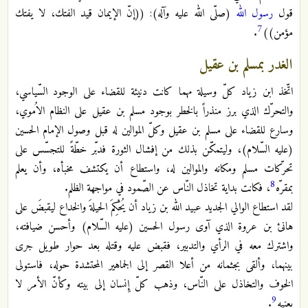
قول
رسول الله
(صلّى الله عليه وآله): ((إنّ الإيمان قيد الفتك، لا يفتك
7
مؤمن))
.
الغدر بمسلم بن عقيل
اتّخذ ابن زياد كلّ وسيلة مهما كانت دنيئة للقضاء على الوجود السّياسي،
والتحرّك الذي برز منذراً بالخطر بوجود مسلم بن عقيل على النظام الاُموي،
وسارع للقضاء على مسلم بن عقيل وكلّ الموالين له قبل وصول الإمام الحسين
(عليه السّلام)، وليتمكّن بذلك من إفشال الثورة فدبّر خطّةً للتجسّس على
تحرّكات مسلم ومكانه والموالين له، واستطاع أن يكتشف مخبأه، وأن يعلم
8
بمقرّه
، فكانت بداية تخاذل النّاس عن الصّمود في مواجهة الظلم.
لقد استطاع الوالي الجديد عبيد الله بن زياد أن يُحْكِمَ الحيلةَ والخداع ليقبضَ على
هانئ بن عروة الذي آوى رسول الحسين (عليه السّلام) وأحسن ضيافته،
واشترك معه في الرأي والتدبير، فقبض عليه وقتله بعد حوار طويل جرى
بينهما، وألقى بجثمانه من أعلا القصر إلى الجماهير المحتشدة حوله، فاستولى
الخوف والتخاذل على النّاس، وذهب كلّ إِنسان إلى بيته وكأنّ الأمر لا
9
يعنيه
.