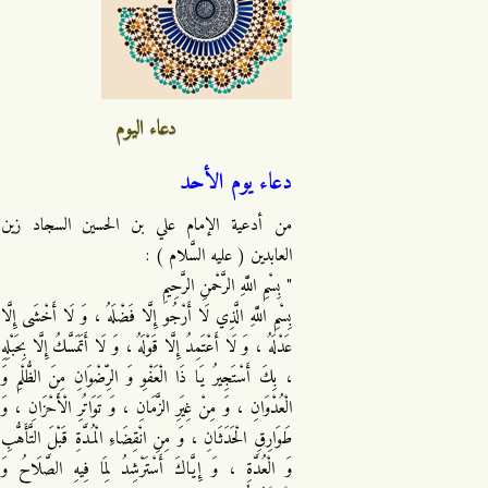
دعاء اليوم
دعاء يوم الأحد
من أدعية الإمام علي بن الحسين السجاد زين
العابدين ( عليه السَّلام ) :
" بِسْمِ اللَّهِ الرَّحْمنِ الرَّحِيمِ
بِسْمِ اللَّهِ الَّذِي لَا أَرْجُو إِلَّا فَضْلَهُ ، وَ لَا أَخْشَى إِلَّا
عَدْلَهُ ، وَ لَا أَعْتَمِدُ إِلَّا قَوْلَهُ ، وَ لَا أَتَمَسَّكُ إِلَّا بِحَبْلِهِ
، بِكَ أَسْتَجِيرُ يَا ذَا الْعَفْوِ وَ الرِّضْوَانِ مِنَ الظُّلْمِ وَ
الْعُدْوَانِ ، وَ مِنْ غِيَرِ الزَّمَانِ ، وَ تَوَاتُرِ الْأَحْزَانِ ، وَ
طَوَارِقِ الْحَدَثَانِ ، وَ مِنِ انْقِضَاءِ الْمُدَّةِ قَبْلَ التَّأَهُّبِ
وَ الْعُدَّةِ ، وَ إِيَّاكَ أَسْتَرْشِدُ لِمَا فِيهِ الصَّلَاحُ وَ