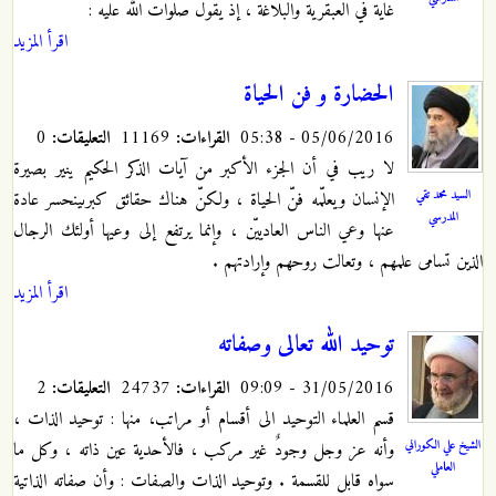
غاية في العبقرية والبلاغة ، إذ يقول صلوات الله عليه :
اقرأ المزيد
الحضارة و فن الحياة
05/06/2016 - 05:38
القراءات:
11169
التعليقات:
0
لا ريب في أن الجزء الأكبر من آيات الذكر الحكيم ينير بصيرة
السيد محمد تقي
الإنسان ويعلّمه فنّ الحياة ، ولكنّ هناك حقائق كبرى‏ينحسر عادة
المدرسي
عنها وعي الناس العادييّن ، وإنما يرتفع إلى وعيها أولئك الرجال
الذين تسامى علمهم ، وتعالت روحهم ‏وإرادتهم .
اقرأ المزيد
توحيد الله تعالى وصفاته
31/05/2016 - 09:09
القراءات:
24737
التعليقات:
2
قسم العلماء التوحيد الى أقسام أو مراتب، منها : توحيد الذات ،
الشيخ علي الكوراني
وأنه عز وجل وجودٌ غير مركب ، فالأحدية عين ذاته ، وكل ما
العاملي
سواه قابل للقسمة . وتوحيد الذات والصفات : وأن صفاته الذاتية