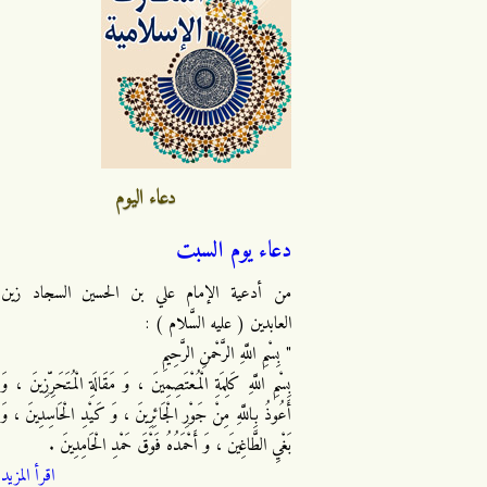
دعاء اليوم
دعاء يوم السبت
من أدعية الإمام علي بن الحسين السجاد زين
العابدين ( عليه السَّلام ) :
" بِسْمِ اللَّهِ الرَّحْمنِ الرَّحِيمِ
بِسْمِ اللَّهِ كَلِمَةِ الْمُعْتَصِمِينَ ، وَ مَقَالَةِ الْمُتَحَرِّزِينَ ، وَ
أَعُوذُ بِاللَّهِ مِنْ جَوْرِ الْجَائِرِينَ ، وَ كَيْدِ الْحَاسِدِينَ ، وَ
بَغْيِ الطَّاغِينَ ، وَ أَحْمَدُهُ فَوْقَ حَمْدِ الْحَامِدِينَ .
اقرأ المزيد