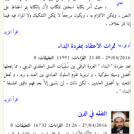
العاملي
، حيث أمر بكتابة نسختين للكتاب
لأن بالكتابة يتم الحفاظ على
النص ، ويمكن الالتزام به ، ويكون مرجعاً لا يمكن التشكيك ولا المراء فيه فيما
إذا ثار خلاف .
اقرأ المزيد
ثمرات الاعتقاد بمفردة البداء
أبو علي رضا
29/04/2016 - 21:40
القراءات:
11991
التعليقات:
0
تعد مفردة " البداء " العروة الوثقى بين سُلَمِيَات النسق العقدي الديني ، مما يجعلها
أفضل وسيلة سلوكية ، و تربوية تقوّم السلوك العبادي بين العبد و ربه . و تجعل
المتعبد بها أفضل العابدين . لكن ذلك ، لن يتسنى إلاّ بعد فهم دقيق لفلسفة "
البداء " .
اقرأ المزيد
التفقه في الدين
27/04/2016 - 21:26
القراءات:
16732
التعليقات:
0
لقد حث الأئمة الأطهار عليهم السلام شيعتهم على التفقه في الدين ،