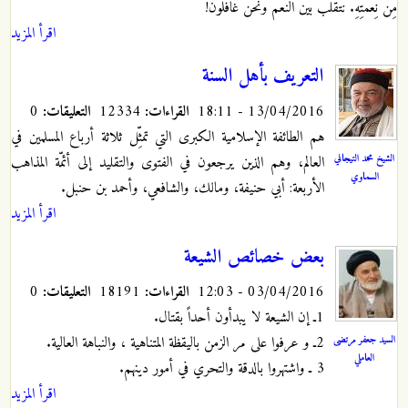
مِنْ نِعْمَتِهِ.‏ نتقلب بين النعم ونحن غافلون!‏
اقرأ المزيد
التعريف بأهل السنة
13/04/2016 - 18:11
القراءات:
12334
التعليقات:
0
هم الطائفة الإسلامية الكبرى التي تمثِّل ثلاثة أرباع المسلمين في
الشيخ محمد التيجاني
العالم، وهم الذين يرجعون في الفتوى والتقليد إلى أئمّة المذاهب
السماوي
الأربعة: أبي حنيفة، ومالك، والشافعي، وأحمد بن حنبل.
اقرأ المزيد
بعض خصائص الشيعة
03/04/2016 - 12:03
القراءات:
18191
التعليقات:
0
1ـ إن الشيعة لا يبدأون أحداً بقتال.
السيد جعفر مرتضى
2ـ و عرفوا على مر الزمن باليقظة المتناهية ، والنباهة العالية.
العاملي
3 ـ واشتهروا بالدقة والتحري في أمور دينهم.
اقرأ المزيد