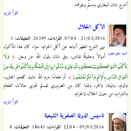
أخرج ذلك البخاري ومسلم وغيرهما.
اقرأ المزيد
الاكل الحلال
21/03/2016 - 07:04
القراءات:
26349
التعليقات:
1
نهى الشرع المطهر أتباعه عن أكل الحرام، سواء كان هذا المأكول
السيد سامي خضرا
وَلَا
أموالاً وحقوقًا للناس، وفي ذلك يقول الله عز وجل:
﴿
تَأْكُلُوا أَمْوَالَكُمْ بَيْنَكُمْ بِالْبَاطِلِ وَتُدْلُوا بِهَا إِلَى الْحُكَّامِ لِتَأْكُلُوا فَرِيقًا مِنْ
أَمْوَالِ النَّاسِ بِالْإِثْمِ وَأَنْتُمْ تَعْلَمُونَ
﴾
أو طعامًا حرم الله تناوله كلحم الخنزير،
والدم، والميتة، والخمر، ولهذا كان من الضروري للمسلم تحري حالات الطعام
والشراب من حيث الحلال والحرام.‏
اقرأ المزيد
تاسيس الدولة الصفوية الشيعية
09/03/2016 - 22:04
القراءات:
18645
التعليقات:
0