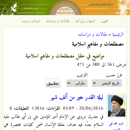
تجاوز إلى المحتوى الرئيسي
المجيب
ادعية و زيارات
مقالات و دراسات
شبهات و ردود
مركز
الرئيسية
»
مقالات و دراسات
الإشعاع
أنت هنا
مصطلحات و مفاهيم اسلامية
الإسلامي
مواضيع في حقل مصطلحات و مفاهيم اسلامية
عرض 361 الى 380 من 475
‏فرز حسب ‏
‏الترتيب ‏
ليلة القدر خير من ألف شهر
20/06/2016 - 05:09
القراءات:
13016
التعليقات:
0
في حديث مروي عن الإمام أمير المؤمنين علي بن أبي طالب عليه
السيد محمد تقي
السلام حدّد فيه هدف خلقة الإنسان ضمن كلمات مختصرة هي
المدرسي