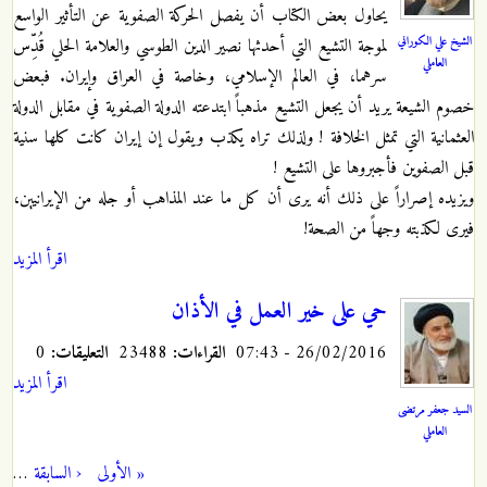
يحاول بعض الكتاب أن يفصل الحركة الصفوية عن التأثير الواسع
الشيخ علي الكوراني
لموجة التشيع التي أحدثها نصير الدين الطوسي والعلامة الحلي قُدِّس
العاملي
سرهما، في العالم الإسلامي، وخاصة في العراق وإيران. فبعض
خصوم الشيعة يريد أن يجعل التشيع مذهباً ابتدعته الدولة الصفوية في مقابل الدولة
العثمانية التي تمثل الخلافة ! ولذلك تراه يكذب ويقول إن إيران كانت كلها سنية
قبل الصفوين فأجبروها على التشيع !
ويزيده إصراراً على ذلك أنه يرى أن كل ما عند المذاهب أو جله من الإيرانيين،
فيرى لكذبته وجهاً من الصحة!
اقرأ المزيد
حي على خير العمل في الأذان
26/02/2016 - 07:43
القراءات:
23488
التعليقات:
0
اقرأ المزيد
السيد جعفر مرتضى
العاملي
« الأولى
‹ السابقة
…