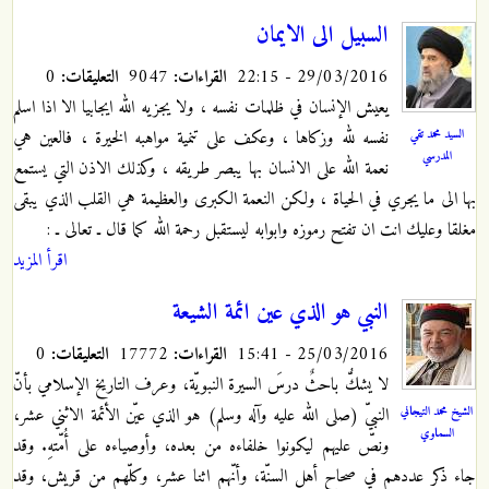
السبيل الى الايمان
29/03/2016 - 22:15
القراءات:
9047
التعليقات:
0
يعيش الإنسان في ظلمات نفسه ، ولا يجزيه الله ايجابيا الا اذا اسلم
السيد محمد تقي
نفسه لله وزكاها ، وعكف على تنمية مواهبه الخيرة ، فالعين هي
المدرسي
نعمة الله على الانسان بها يبصر طريقه ، وكذلك الاذن التي يستمع
بها الى ما يجري في الحياة ، ولكن النعمة الكبرى والعظيمة هي القلب الذي يبقى
مغلقا وعليك انت ان تفتح رموزه وابوابه ليستقبل رحمة الله كما قال ـ تعالى ـ :
اقرأ المزيد
النبي هو الذي عين ائمة الشيعة
25/03/2016 - 15:41
القراءات:
17772
التعليقات:
0
لا يشكُّ باحثٌ درسَ السيرة النبويّة، وعرف التاريخ الإسلامي بأنّ
الشيخ محمد التيجاني
النبيّ (صلى الله عليه وآله وسلم) هو الذي عيّن الأئمة الاثني عشر،
السماوي
ونصّ عليهم ليكونوا خلفاءه من بعده، وأوصياءه على أُمّتهِ. وقد
جاء ذكر عددهم في صحاح أهل السنّة، وأنّهم اثنا عشر، وكلّهم من قريش، وقد