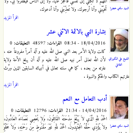
اللهمَّ لا تكِلْني إلى نفسي فأعجز عنها. ولا إلى النَّاس فيظفروا بي. ولا
السيد سامي خضرا
تُخيِّبْني وأنا أرجوك. ولا تُعذِّبْني وأنا أدعوك.
اقرأ المزيد
بشارة النبي بالائمة الاثني عشر
18/04/2016 - 08:34
القراءات:
48597
التعليقات:
0
كانت ولاية الأمر بعد النبي صلى الله عليه و آله أمراً مفروغاً عنه ،
الشيخ علي الكوراني
لأن الله تعالى أمر نبيه صلى الله عليه و آله أن يبلغ الأمة ولاية
العاملي
عترته من بعده ، كما هي سنته تعالى في أنبيائه السابقين الذين ورَّث
عترتهم الكتاب والحكم والنبوة .
اقرأ المزيد
أدب التعامل مع النعم
14/04/2016 - 21:34
القراءات:
12796
التعليقات:
0
الحَمْدُ للهِ الَّذَي لاَ يَبْلُغُ مِدْحَتَهُ القَائِلُونَ، وَلاِ يُحْصِي نَعْمَاءَهُ العَادُّونَ،
السيد سامي خضرا
ولاَ يُؤَدِّي حَقَّهُ الُمجْتَهِدُونَ‏. الْحَمْدُ للهِ غَيْرَ مَقْنُوطٍ مِنْ رَحْمَتِهِ، وَلاَ مَخْلُوٍّ