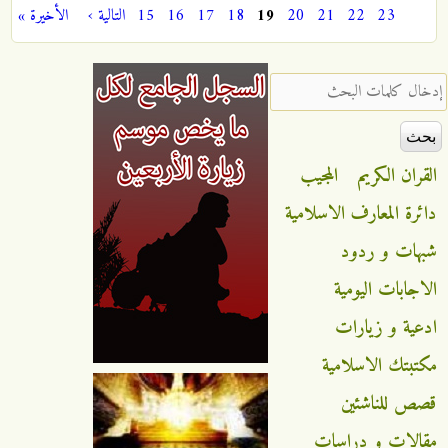
الصفحات
23
22
21
20
19
18
17
16
15
التالية ›
الأخيرة »
‏إدخال كلمات البحث ‏
القران الكريم
المجيب
دائرة المعارف الاسلامية
شبهات و ردود
الاجابات اليومية
ادعية و زيارات
مكتبتك الاسلامية
قصص للناشئين
مقالات و دراسات