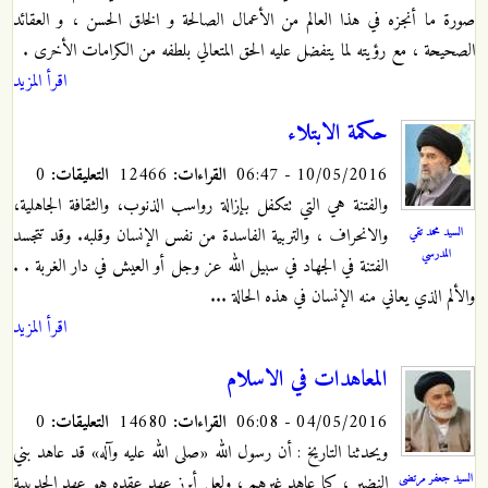
صورة ما أنجزه في هذا العالم من الأعمال الصالحة و الخلق الحسن ، و العقائد
الصحيحة ، مع رؤيته لما يتفضل عليه الحق المتعالي بلطفه من الكرامات الأخرى .
اقرأ المزيد
حكمة الابتلاء
10/05/2016 - 06:47
القراءات:
12466
التعليقات:
0
والفتنة هي التي تتكفل بإزالة رواسب الذنوب، والثقافة الجاهلية،
السيد محمد تقي
والانحراف ، والتربية الفاسدة من نفس الإنسان وقلبه. وقد تتجسد
المدرسي
الفتنة في الجهاد في سبيل الله عز وجل أو العيش في دار الغربة . .
والألم الذي يعاني منه الإنسان في هذه الحالة ...
اقرأ المزيد
المعاهدات في الاسلام
04/05/2016 - 06:08
القراءات:
14680
التعليقات:
0
ويحدثنا التاريخ : أن رسول الله «صلى الله عليه وآله» قد عاهد بني
السيد جعفر مرتضى
النضير ، كما عاهد غيرهم ، ولعل أبرز عهد عقده هو عهد الحديبية