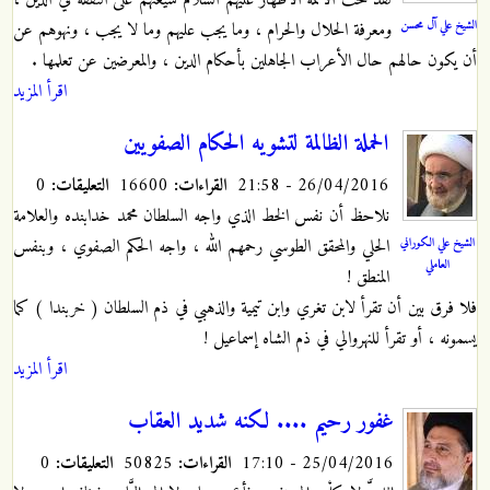
الشيخ علي آل محسن
ومعرفة الحلال والحرام ، وما يجب عليهم وما لا يجب ، ونهوهم عن
أن يكون حالهم حال الأعراب الجاهلين بأحكام الدين ، والمعرضين عن تعلمها .
اقرأ المزيد
الحملة الظالمة لتشويه الحكام الصفويين
26/04/2016 - 21:58
القراءات:
16600
التعليقات:
0
نلاحظ أن نفس الخط الذي واجه السلطان محمد خدابنده والعلامة
الشيخ علي الكوراني
الحلي والمحقق الطوسي رحمهم الله ، واجه الحكم الصفوي ، وبنفس
العاملي
المنطق !
فلا فرق بين أن تقرأ لابن تغري وابن تيمية والذهبي في ذم السلطان ( خربندا ) كما
يسمونه ، أو تقرأ للنهروالي في ذم الشاه إسماعيل !
اقرأ المزيد
غفور رحيم .... لكنه شديد العقاب
25/04/2016 - 17:10
القراءات:
50825
التعليقات:
0