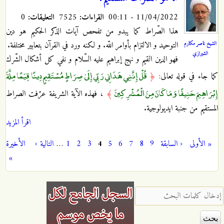
11/04/2022 - 00:11
القراءات:
7525
التعليقات:
0
هذا الصّراط كما يبدو من تفحص آيات الذكر الحكيم هو دين
الشيخ ناصر مكارم
التوحيد و الالتزام بأوامر اللّه. و لكنه ورد في القرآن بتعابير مختلفة.
الشيرازي
فهو الدين القيم و نهج إبراهيم عليه السّلام و نفي كل أشكال الشّرك
قُلْ إِنَّنِي هَدَانِي رَبِّي إِلَىٰ صِرَاطٍ مُسْتَقِيمٍ دِينًا قِيَمًا مِلَّةَ
كما جاء في قوله تعالى:
﴿
إِبْرَاهِيمَ حَنِيفًا وَمَا كَانَ مِنَ الْمُشْرِكِينَ
﴾
، فهذه الآية الشريفة عرّفت الصراط
المستقيم من جنبة ايديولوجية.
اقرأ المزيد
« الأولى
‹ السابقة
9
8
7
6
5
4
3
2
1
…
التالية ›
الأخيرة
الصفحات
»
‏إدخال كلمات البحث ‏