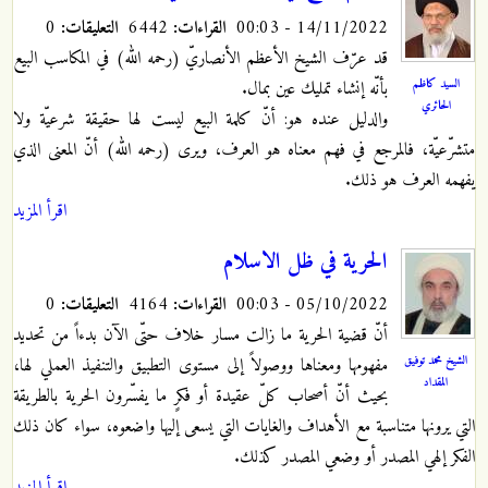
14/11/2022 - 00:03
القراءات:
6442
التعليقات:
0
قد عرّف الشيخ الأعظم الأنصاريّ (رحمه‏ الله) في المكاسب البيع
السيد كاظم
بأنّه إنشاء تمليك عين بمال.
الحائري
والدليل عنده هو: أنّ كلمة البيع ليست لها حقيقة شرعيّة ولا
متشرّعيّة، فالمرجع في فهم معناه هو العرف، ويرى (رحمه‏ الله) أنّ المعنى الذي
يفهمه العرف هو ذلك.
اقرأ المزيد
الحرية في ظل الاسلام
05/10/2022 - 00:03
القراءات:
4164
التعليقات:
0
أنّ قضية الحرية ما زالت مسار خلاف حتّى الآن بدءاً من تحديد
الشيخ محمد توفيق
مفهومها ومعناها ووصولاً إلى مستوى التطبيق والتنفيذ العملي لها،
المقداد
بحيث أنّ أصحاب كلّ عقيدة أو فكرٍ ما يفسّرون الحرية بالطريقة
التي يرونها متناسبة مع الأهداف والغايات التي يسعى إليها واضعوه، سواء كان ذلك
الفكر إلهي المصدر أو وضعي المصدر كذلك.
اقرأ المزيد