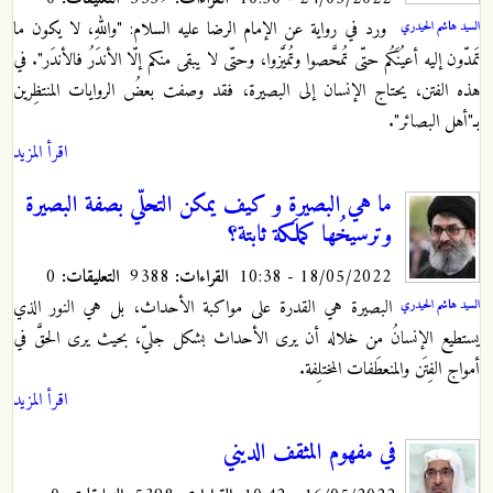
ورد في رواية عن الإمام الرضا عليه السلام: "واللهِ، لا يكون ما
السيد هاشم الحيدري
تَمدّون إليه أعيُنَكُم حتّى تُمحَّصوا وتُميَّزوا، وحتّى لا يبقى منكم إلّا الأندَرُ فالأندَر". في
هذه الفتن، يحتاج الإنسان إلى البصيرة، فقد وصفت بعضُ الروايات المنتظِرين
بـ"أهل البصائر".
اقرأ المزيد
ما هي البصيرة و كيف يمكن التحلّي بصفة البصيرة
وترسيخُها كملَكة ثابتة؟
18/05/2022 - 10:38
القراءات:
9388
التعليقات:
0
البصيرة هي القدرة على مواكبة الأحداث، بل هي النور الذي
السيد هاشم الحيدري
يستطيع الإنسانُ من خلاله أن يرى الأحداث بشكل جليّ، بحيث يرى الحقَّ في
أمواج الفِتَن والمنعطَفات المختلِفة.
اقرأ المزيد
في مفهوم المثقف الديني