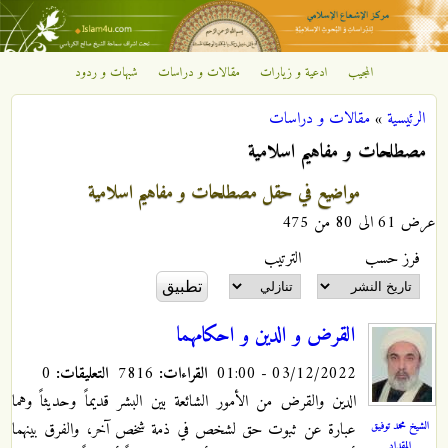
تجاوز إلى المحتوى الرئيسي
المجيب
ادعية و زيارات
مقالات و دراسات
شبهات و ردود
مركز
الرئيسية
»
مقالات و دراسات
الإشعاع
أنت هنا
مصطلحات و مفاهيم اسلامية
الإسلامي
مواضيع في حقل مصطلحات و مفاهيم اسلامية
عرض 61 الى 80 من 475
‏فرز حسب ‏
‏الترتيب ‏
القرض و الدين و احكامهما
03/12/2022 - 01:00
القراءات:
7816
التعليقات:
0
الدين والقرض من الأمور الشائعة بين البشر قديماً وحديثاً وهما
الشيخ محمد توفيق
عبارة عن ثبوت حق لشخص في ذمة شخص آخر، والفرق بينهما
المقداد