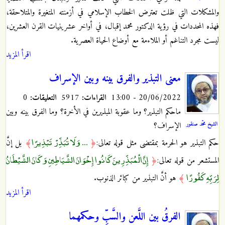
والمشكلات التي ظلت تعترض الخطاب الإسلامي في أزمنته المتغيرة والمتلاحقة،
فهذه المحددات في رؤية الدكتور محمد إقبال، في أواخر عشرينيات القرن العشرين،
ليست مجرد التناغم أو الملاءمة مع أوضاع الحياة العصرية.
اقرأ المزيد
معنى التبذير والفرق بينه وبين الإسراف
20/06/2022 - 13:00
القراءات:
5917
التعليقات:
0
ماحكم التبذير؟ وما عقوبة المبذيرين في الأخرة؟ وما الفرق بينه وبين
الشيخ محمّد صنقور
الإسراف؟
... وَلَا تُبَذِّرْ تَبْذِيرًا
حكم التبذير هو الحرمة بمقتضى مثل قوله تعالى:
﴿
﴾
بل إنَّ
إِنَّ الْمُبَذِّرِينَ كَانُوا إِخْوَانَ الشَّيَاطِينِ وَكَانَ الشَّيْطَانُ
المستشعر من قوله تعالى:
﴿
لِرَبِّهِ كَفُورًا
﴾
هو أنَّ التبذير من كبائر الذنوب.
اقرأ المزيد
الفرقُ بين اللَّعن والسَّبِّ وحكمهما