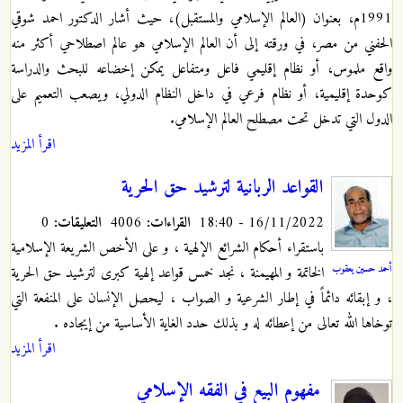
1991م، بعنوان (العالم الإسلامي والمستقبل)، حيث أشار الدكتور احمد شوقي
الحفني من مصر، في ورقته إلى أن العالم الإسلامي هو عالم اصطلاحي أكثر منه
واقع ملموس، أو نظام إقليمي فاعل ومتفاعل يمكن إخضاعه للبحث والدراسة
كوحدة إقليمية، أو نظام فرعي في داخل النظام الدولي، ويصعب التعميم على
الدول التي تدخل تحت مصطلح العالم الإسلامي.
اقرأ المزيد
القواعد الربانية لترشيد حق الحرية
16/11/2022 - 18:40
القراءات:
4006
التعليقات:
0
باستقراء أحكام الشرائع الإلهية ، و على الأخص الشريعة الإسلامية
أحمد حسين يعقوب
الخاتمة و المهيمنة ، نجد خمس قواعد إلهية كبرى لترشيد حق الحرية
، و إبقائه دائماً في إطار الشرعية و الصواب ، ليحصل الإنسان على المنفعة التي
توخاها الله تعالى من إعطائه له و بذلك حدد الغاية الأساسية من إيجاده .
اقرأ المزيد
مفهوم البيع في الفقه الإسلامي