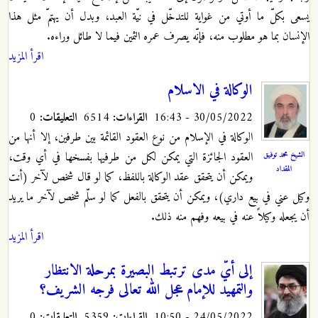
يسعى بكلّ ما أوتي من غواية للتدخّل في نيّة العبد، وبدل أن يهتمّ مثل هذا
الإنسان بما هو مطلوب منه، فإنّه يصرف عمره الثمين فيما لا طائل وراءه.
اقرأ المزيد
الوكالة في الاسلام
30/05/2022 - 16:43
القراءات:
6514
التعليقات:
0
الوكالة في الإسلام من نوع العقود القائمة بين طرفين، إلا أنها من
الشيخ محمد توفيق
العقود الجائزة التي يمكن لكل من طرفيها بفسخها في أي وقت،
المقداد
ويمكن أن يتحقق عقد الوكالة باللفظ، كما لو قال شخص لآخر (أنت
وكيل عني في بيع داري)، ويمكن أن يتحقق بالفعل كما لو سلّم شخص لآخر ما يريد
أن يجعله وكيلاً عنه في بيعه وفهم منه ذلك.
اقرأ المزيد
إلى أيّ مدى ترتبط البصيرة بمرحلة الانتظار
والتمهيد للإمام عجل الله تعالى فرجه الشريف؟
24/05/2022 - 10:50
القراءات:
5359
التعليقات:
0