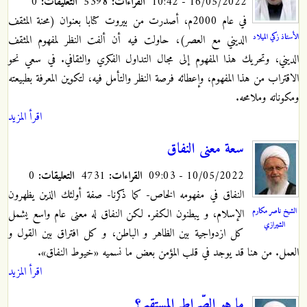
16/05/2022 - 10:42
القراءات:
5398
التعليقات:
0
في عام 2000م، أصدرت من بيروت كتابا بعنوان (محنة المثقف
الأستاذ زكي الميلاد
الديني مع العصر)، حاولت فيه أن ألفت النظر لمفهوم المثقف
الديني، وتحريك هذا المفهوم إلى مجال التداول الفكري والثقافي. في سعي نحو
الاقتراب من هذا المفهوم، وإعطائه فرصة النظر والتأمل فيه، لتكوين المعرفة بطبيعته
ومكوناته وملامحه.
اقرأ المزيد
سعة معنى النفاق
10/05/2022 - 09:03
القراءات:
4731
التعليقات:
0
النفاق في مفهومه الخاص- كما ذكرنا- صفة أولئك الذين يظهرون
الشيخ ناصر مكارم
الإسلام، و يبطنون الكفر. لكن النفاق له معنى عام واسع يشمل
الشيرازي
كل ازدواجية بين الظاهر و الباطن، و كل افتراق بين القول و
العمل. من هنا قد يوجد في قلب المؤمن بعض ما نسميه «خيوط النفاق».
اقرأ المزيد
ما هو الصّراط المستقيم؟