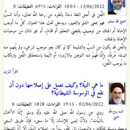
13/06/2022 - 10:03
القراءات:
6975
التعليقات:
0
اللَّعن في أصل اللغة دعاءٌ بالطرد من رحمة الله تعالى، وأما السبُّ
الشيخ محمّد صنقور
فهو بمعنى الشتم والتعيير، ويدخل تحت هذا العنوان كلُ ما أوجب
الإهانة أو الهتك من توصيفٍ يقتضي التحقير أو قذفٍ أو غير ذلك من موجبات
الإهانة والهتك.
واللَّعن قد يكون من السبِّ والشتيمة كما لو كان بغير موجبٍ شرعي، ولم يُفهم منه
الدعاء عُرفًا، وإنَّما فُهِمَ منه التوهين والازدراء أو التُهمة باستحقاق اللَّعن وارتكاب
ما يُوجب اللَّعن.
اقرأ المزيد
ما هي النيّة؟ وكيف نعمل على إصلاحها دون أن
نقع في الوسوسة الشيطانيّة؟
02/06/2022 - 19:15
القراءات:
5828
التعليقات:
0
روي عن رسول الله صلى الله عليه وآله وسلم: "إنّما الأعمال
السيد روح الله
الخميني
بالنيّات". ولأنّ ليس للإنسان إلّا ما سعى، فإنّ طريق السعي
وجعله وسيلة للتكامل، والوصول إلى الله، يبدأ من إصلاح النيّة، إلّا أنّ الشيطان