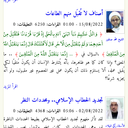
أصناف لا تُقبَل منهم الطاعات
15/08/2022 - 01:00
القراءات:
6250
التعليقات:
0
وَاتْلُ عَلَيْهِمْ نَبَأَ ابْنَيْ آدَمَ بِالْحَقِّ إِذْ قَرَّبَا قُرْبَانًا فَتُقُبِّلَ مِنْ
﴿
الشيخ محمّد صنقور
أَحَدِهِمَا وَلَمْ يُتَقَبَّلْ مِنَ الْآخَرِ قَالَ لَأَقْتُلَنَّكَ قَالَ إِنَّمَا يَتَقَبَّلُ اللَّهُ
مِنَ الْمُتَّقِينَ
... إِنَّمَا يَتَقَبَّلُ اللَّهُ مِنَ الْمُتَّقِينَ
﴾
،
السؤال في
﴿
﴾
.. ما
المعنى؟ وإذا كان كما هو ظاهرها، بأنَّه يُشترط الإنسان أن يكونَ مُتقيًا لكي
يُقبل عمله، ألا يستلزم ذلك أن يكون عمل غير المعصوم غير مقبول، ولو أنَّه
يجزيه شرعًا؟
اقرأ المزيد
تجديد الخطاب الإسلامي.. ومحددات النظر
02/08/2022 - 05:06
القراءات:
4368
التعليقات:
0
لقد تأثر مفهوم تجديد الخطاب الإسلامي بطبيعة المحددات الناظرة
الأستاذ زكي الميلاد
له، وهي المحددات التي كانت تتغير وتتبدل بحسب القضايا