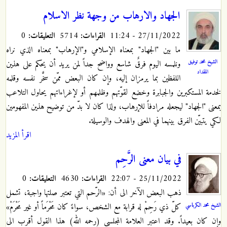
الجهاد والارهاب من وجهة نظر الاسلام
27/11/2022 - 11:24
القراءات:
5714
التعليقات:
0
ما بين "الجهاد" بمعناه الإسلامي و"الإرهاب" بمعناه الذي نراه
الشيخ محمد توفيق
ونلمسه اليوم فرقٌ شاسع وواضح جداً لمن يريد أن يحكم على هذين
المقداد
اللفظين بما يرمزان إليه، وإن كان البعض ممّن سخَّر نفسه وقلمه
لخدمة المستكبرين والجبابرة وخضع لقوّتهم وظلمهم أو لإغراءاتهم يحاول التلاعب
بمعنى "الجهاد" ليجعله مرادفاً للإرهاب، ولذا كان لا بدّ من توضيح هذين المفهومين
لكي يتبيّن الفرق بينهما في المعنى والهدف والوسيلة.
اقرأ المزيد
في بيان معنى الرَّحِم
25/11/2022 - 22:07
القراءات:
4630
التعليقات:
0
ذهب البعض الآخر الى أن: «الرّحم التي تعتبر صلتها واجبة، تشمل
الشيخ محمد الكرباسي
كلّ ذي رَحِمْ له قرابة مع الشخص، سواءً كان مَحْرَماً أو غير مَحْرَمْ»
وإن كان بعيداً. وقد اعتبر العلامة المجلسي (رحمه الله) هذا القول أقرب الى