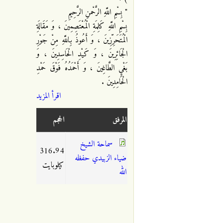
" بِسْمِ اللَّهِ الرَّحْمنِ الرَّحِيمِ
بِسْمِ اللَّهِ كَلِمَةِ الْمُعْتَصِمِينَ ، وَ مَقَالَةِ
الْمُتَحَرِّزِينَ ، وَ أَعُوذُ بِاللَّهِ مِنْ جَوْرِ
الْجَائِرِينَ ، وَ كَيْدِ الْحَاسِدِينَ ، وَ
بَغْيِ الطَّاغِينَ ، وَ أَحْمَدُهُ فَوْقَ حَمْدِ
الْحَامِدِينَ .
اقرأ المزيد
المرفق
الحجم
سماحة الشيخ
316.94
ضياء الزبيدي حفظه
كيلوبايت
الله