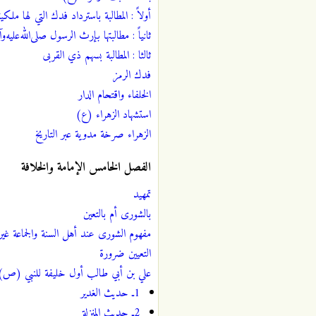
أولاً : المطالبة باسترداد فدك التي لها ملكيت
ثانياً : مطالبتها بإرث الرسول صلى‌الله‌عليه‌وآل
ثالثا : المطالبة بسهم ذي القربى
فدك الرمز
الخلفاء واقتحام الدار
استشهاد الزهراء (ع)
الزهراء صرخة مدوية عبر التاريخ
الفصل الخامس الإمامة والخلافة
تمهيد
بالشورى أم بالتعين
مفهوم الشورى عند أهل السنة والجماعة غير
التعيين ضرورة
علي بن أبي طالب أول خليفة للنبي (ص)
1ـ حديث الغدير
2ـ حديث المنزلة