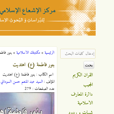
مركز
الإشعاع
‏إدخال كلمات البحث ‏
الرئيسية
»
مكتبتك الاسلامية
»
بنور فاط
أنت هنا
الإسلامي
بنور فاطمة (ع) اهتديت
القران الكريم
اسم الکتاب : بنور فاطمة (ع) اهتديت
المؤلف :
السيد عبد المنعم حسن السوداني
ح
المجيب
عدد الصفحات : 279
دائرة المعارف
الاسلامية
شبهات و ردود