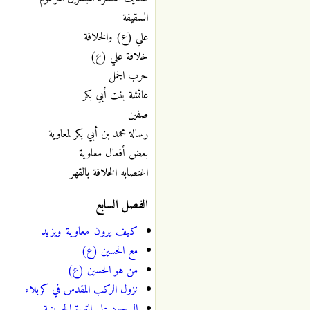
السقيفة
علي (ع) والخلافة
خلافة علي (ع)
حرب الجمل
عائشة بنت أبي بكر
صفين
رسالة محمد بن أبي بكر لمعاوية
بعض أفعال معاوية
اغتصابه الخلافة بالقهر
الفصل السابع
كيف يرون معاوية ويزيد
مع الحسين (ع)
من هو الحسين (ع)
نزول الركب المقدس في كربلاء
السجود على التربة الحسينية