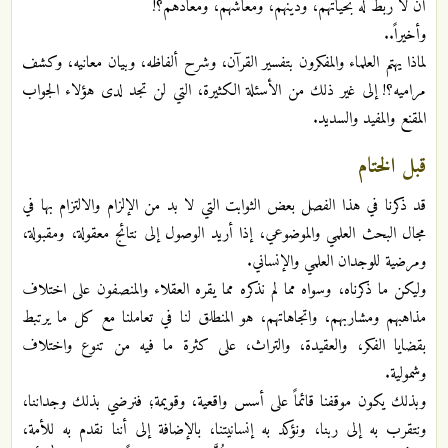
أن لا ربط له بحياتهم، ودينهم، ومعاشهم، ومعادهم؟!
وأخيراً..
لماذا يهتم العلماء والمفكرون بتفسير القرآن، وشرح ألفاظه، وبيان معانيه، وكشف
مراميه؟! إلى غير ذلك من الأسئلة الكثيرة، التي لن تجد لدى هؤلاء الجواب
المقنع والمفيد والسديد.
قبل الختام
قد ذكرنا في هذا الفصل بعض الثوابت التي لا بد من الإلزام والالتزام بها في
مجال البحث العلمي والموضوعي، إذا أريد الوصول إلى نتائج معقولة، ومقبولة،
ومرضية للوجدان العلمي والإنساني.
وليكن ما ذكرناه، وسواه مما لم نذكره مما يقره العقلاء والمنصفون على اختلاف
مذاهبهم ومشاربهم، واتجاهاتهم، هو المنطلق لنا في تعاملنا مع كل ما يرتبط
بقضايا الفكر، والعقيدة، والتراث، على كثرة ما فيه من تنوع واختلاف
وشمولية.
وبذلك يكون موقفنا قائماً على أسس واقعية، وقويمة؛ فنرضي بذلك وجداننا،
ونتقرب به إلى ربنا، ونؤكد به إنسانيتنا، بالإضافة إلى أننا نقدم به للأمة،