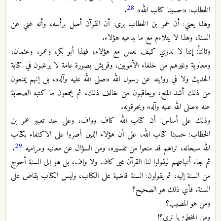
28
الخطاب: «حسبنا كتاب الله»
.
وهذا يعني: أن عمر بن الخطاب يرى: أن القرآن أصل برأسه، وأنه غني عن
السنة، وهذا لا يتلاءم مع ما يدعيه هؤلاء.
وثالثاً: إننا لا ندري كيف نعمل مع هؤلاء؛ فهذا أبو بكر، وعمر، وعثمان،
ومعاوية وغيرهم من خلفاء الأمويين، وقريش بصورة عامة لا يرغبون في كتابة
الحديث ولا في روايته عن رسول الله «صلى الله عليه وآله»، بل إنهم يمنعون
من ذلك أشد المنع، ويعاقبون من خالف ذلك، ثم يجمعون ما كتبه الصحابة
عنه «صلى الله عليه وآله» ويحرقونه.
وذلك على أساس: أن كتاب الله كاف وواف، وعلى حد تعبير عمر بن
الخطاب: حسبنا كتاب الله، على أن هؤلاء الذين أصروا على الاكتفاء بكتاب
29
الله سبحانه، تراهم قد منعوا من تفسيره، ومن السؤال عن معانيه ومراميه
.
ثم جاء أتباعهم ليقولوا لنا: القرآن غير كاف ولا واف، بل هو إلى السنة أحوج
من السنة إليه، ثم يقولون: السنة قاضية على الكتاب، وليس الكتاب بقاض على
السنة. فأي ذلك هو الصحيح؟
ومن هو المصيب؟
ومن المخطئ يا ترى؟!