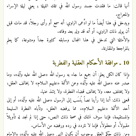
أنها قالت: ما فقدت جسد رسول الله في تلك الليلة ؛ يعني ليلة الإسراء
والمعراج.
ويدخل في هذا أيضاً ما لو ادَّعى الراوي: أنه سمع أو رأى رجلاً، قد مات قبل
أن يولد ذلك الراوي، أو أنه قد ولد بعد وفاته.
والأمثلة التي تدخل في هذا المجال وسابقه كثيرة جداً ومتنوعة، كما يعلم
بالمراجعة والمقارنة.
10 ـ موافقة الأحكام العقلية والفطرية
وإذا كان الكل يعلم: أن جميع ما جاء به رسول الله «صلى الله عليه وآله»، وما
صدر عنه «صلى الله عليه وآله» وعن الأئمة «عليهم السلام» لا يخالف العقل،
ولا يختلف معه، ولا يخالف قضاء الفطرة، ولا يشذ عنها.
فمعنى ذلك: أننا إذا رأينا نصاً يُنسَب إلى الرسول «صلى الله عليه وآله»، أو إلى
أحد الأئمة «عليهم السلام»، مما يرفضه العقل، وتأباه الفطرة السليمة
والمستقيمة، فإننا سوف نشك في صحة ذلك النص، حتى إذا لم نجد له تأويلاً
مقبولاً، أو معقولاً؛ فإننا لا نتردد في رده ورفضه من الأساس.
ومن ذلك حكم العقل بوجوب أن يكون النبي «صلى الله عليه وآله»، والإمام