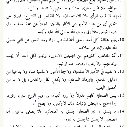
دعوى اجتهاد جميع الصحابة مردودة، بل فيهم العالم والجاهل، والذكي والغبي
ووالخ.. فلا تقبل دعوى اجتهاد واحد منهم إلا بشاهد ودليل.
إنه لا قيمة للرأي ولا للاستحسان، ولا للقياس في التشريع، فضلا عن
تقديم أي من هذه الأمور على الآثار والسنن، فضلاً عن صحة نسبة ما دل
عليه القياس مثلاً إلى رسول الله «صلى الله عليه وآله».
يجوز مخالفة كل أحد ـ حتى أئمة المذاهب ـ إذا وجد النص عن النبي «صلى
الله عليه وآله» على خلافه.
أئمة المذاهب كغيرهم من المجتهدين الآخرين، ويجوز لكل أحد أن يجتهد
ويخالفهم، ولا يجب الوقوف عند آرائهم.
لا تقليد في الأمور الاعتقادية، ولاسيما الأمور الأساسية منها، ولا بد فيها من
الدليل القاطع، والبرهان الساطع، ولا يكفي الظن والحدس، بل لا بد من
تحصيل اليقين.
ليس الصحابة كلهم عدولاً ولا بررة أتقياء، بل فيهم الورع التقي، وغيره،
3
وما احتج به البعض لإثبات ذلك لا يكفي، ولا يصح
.
ما يفسق به غير الصحابي يفسق به الصحابي، فلا يصغى لدعوى: أن
الصحابي لا يفسق بما يفسق به غيره.