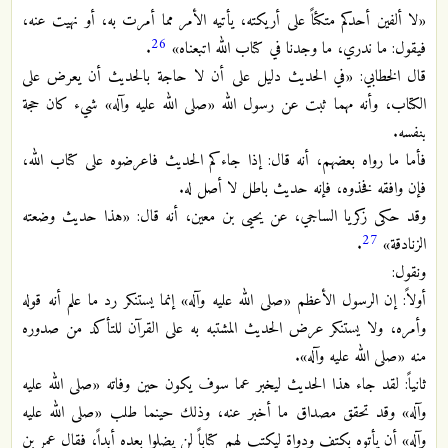
«لا ألفين أحدكم متكئاً على أريكته، يأتيه الأمر مما أمرت به، أو نهيت عنه،
26
فيقول: ما ندري، ما وجدنا في كتاب الله اتبعناه»
.
قال الخطابي: «في الحديث دليل على أن لا حاجة بالحديث أن يعرض على
الكتاب، وأنه مهما ثبت عن رسول الله «صلى الله عليه وآله» شيء كان حجة
بنفسه.
فأما ما رواه بعضهم، أنه قال: إذا جاءكم الحديث فاعرضوه على كتاب الله،
فإن وافقه فخذوه، فإنه حديث باطل لا أصل له.
وقد حكى زكريا الساجي، عن يحيى بن معين، أنه قال: «هذا حديث وضعته
27
الزنادقة»
.
ونقول:
أولاً: إن الرسول الأعظم «صلى الله عليه وآله» إنما يستنكر رد ما علم أنه قوله
وأمره، ولا يستنكر عرض الحديث المشتبه به على القرآن للتأكد من صدوره
منه «صلى الله عليه وآله».
ثانياً: لقد جاء هذا الحديث ليخبر عما سوف يكون حين وفاته «صلى الله عليه
وآله» وقد تحقق مصداق ما أخبر عنه، وذلك حينما طلب «صلى الله عليه
وآله» أن يأتوه بكتف ودواة ليكتب لهم كتاباً لن يضلوا بعده أبداً، فقال عمر بن