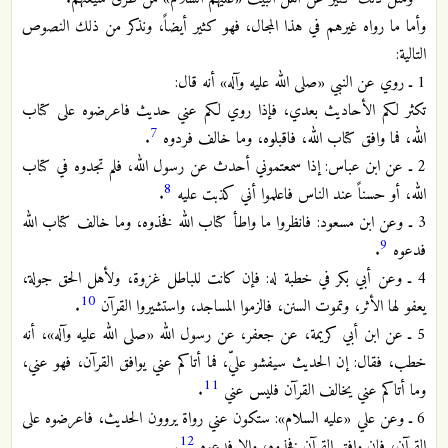
وأما ما رواه غيرهم في هذا المجال، فهو كثير أيضاً، ونذكر من ذلك النصوص
التالية:
1 ـ روي عن النبي «صلى الله عليه وآله» أنه قال:
تكثر لكم الأحاديث بعدي، فإذا روي لكم عني حديث فاعرضوه على كتاب
7
الله، فما وافق كتاب الله، فاقبلوه، وما خالف فردوه
.
2 ـ عن ابن عباس: إذا سمعتموني أحدث عن رسول الله، فلم تجدوه في كتاب
8
الله، أو حسناً عند الناس فاعلموا أني كذبت عليه
.
3 ـ وعن ابن مسعود: فانظروا ما واطأ كتاب الله فخذوه، وما خالف كتاب الله
9
فدعوه
.
4 ـ وعن أبي بكر في خطبة له: فإن كانت للباطل غزوة، ولأهل الحق جولة،
10
يعفو لها الأثر، وتموت السنن، فالزموا المساجد، واستشيروا القرآن
.
5 ـ عن ابن أبي كريمة، عن جعفر، عن رسول الله «صلى الله عليه وآله»، أنه
خطب، فقال: إن الحديث سيفشو عليّ، فما أتاكم عني يوافق القرآن، فهو عني،
11
وما أتاكم عني يخالف القرآن فليس عني
.
6 ـ وعن علي «عليه السلام»: ستكون عني رواة يروون الحديث، فاعرضوه على
12
القرآن، فإن وافق القرآن فخذوه، وإلا فدعوه
.