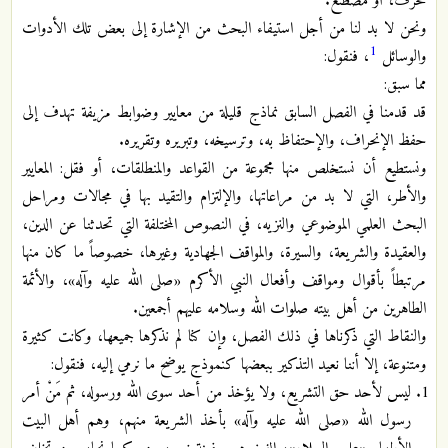
محرف، أو مصطنع.
ونحن لا بد لنا من أجل استيفاء البحث من الإشارة إلى بعض تلك الأدوات
1
والوسائل
، فنقول:
مما سبق:
قد قدمنا في الفصل السابق نماذج قليلة من معايير وضوابط مزيفة تهدف إلى
حفظ الإنحراف، والإحتفاظ به، وترسيخه، وتبريره وتقريره.
ونستطيع أن نستخلص منها مجموعة من القواعد والمنطلقات، أو فقل: المعايير
والأطر، التي لا بد من مراعاتها، والإلتزام والتقيد بها في مجالات ومراحل
البحث العلمي الموضوعي والنزيه، في النصوص المختلفة التي تحدثنا عن الدين،
والعقيدة والشريعة، والسيرة، والمواقف الجهادية وغيرها، خصوصاً ما كان منها
مرتبطاً بأقوال ومواقف وأفعال النبي الأكرم «صلى الله عليه وآله»، والأئمة
الطاهرين من أهل بيته صلوات الله وسلامه عليهم أجمعين.
والنقاط التي ذكرناها في ذلك الفصل، وإن كنا لم نذكرها جميعها، وكانت كثيرة
ومتنوعة، إلا أننا نعيد التذكير ببعضها كنموذج يوضح ما نرمي إليه، فنقول:
ليس لأحد حق التشريع، ولا يؤخذ من أحد سوى الله ورسوله، ثم مَنْ أمر
رسول الله «صلى الله عليه وآله» بأخذ الشريعة منهم، وهم أهل البيت