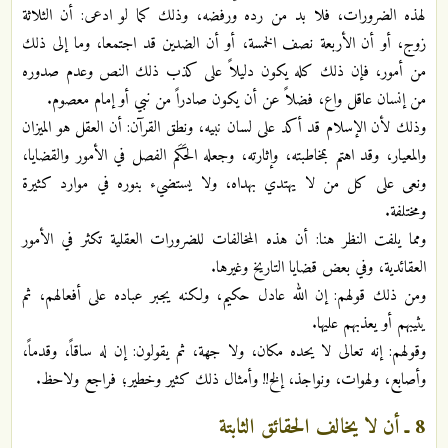
لهذه الضرورات، فلا بد من رده ورفضه، وذلك كما لو ادعى: أن الثلاثة
زوج، أو أن الأربعة نصف الخمسة، أو أن الضدين قد اجتمعا، وما إلى ذلك
من أمور، فإن ذلك كله يكون دليلاً على كذب ذلك النص وعدم صدوره
من إنسان عاقل واع، فضلاً عن أن يكون صادراً من نبي أو إمام معصوم.
وذلك لأن الإسلام قد أكد على لسان نبيه، ونطق القرآن: أن العقل هو الميزان
والمعيار، وقد اهتم بمخاطبته، وإثارته، وجعله الحَكَم الفصل في الأمور والقضايا،
ونعى على كل من لا يهتدي بهداه، ولا يستضيء بنوره في موارد كثيرة
ومختلفة.
ومما يلفت النظر هنا: أن هذه المخالفات للضرورات العقلية تكثر في الأمور
العقائدية، وفي بعض قضايا التاريخ وغيرها.
ومن ذلك قولهم: إن الله عادل حكيم، ولكنه يجبر عباده على أفعالهم، ثم
يثيبهم أو يعذبهم عليها.
وقولهم: إنه تعالى لا يحده مكان، ولا جهة، ثم يقولون: إن له ساقاً، وقدماً،
وأصابع، ولهوات، ونواجذ، إلخ!! وأمثال ذلك كثير وخطير؛ فراجع ولاحظ.
8 ـ أن لا يخالف الحقائق الثابتة