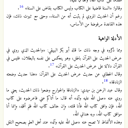
مقدماً على كتاب الله، وحاكماً عليه.
16
وقالوا: «السنة قاضية على الكتاب وليس الكتاب بقاض على السنة»
.
رغم أن الحديث المروي لم يثبت أنه من السنة.. وحتى مع ثبوت ذلك، فإن
هذه القاعدة مرفوضة من الأساس.
الأدلة الواهية
ومما ذكروه في وجه ذلك ما قاله أبو بكر البيهقي: «والحديث الذي روي في
عرض الحديث على القرآن باطل، وهو ينعكس على نفسه بالبطلان، فليس في
17
القرآن دلالة على عرض الحديث على القرآن»
.
وقال الخطابي عن حديث عرض الحديث على القرآن: «هذا حديث وضعته
18
الزنادقة»
.
وقال عبد الرحمن بن مهدي: «الزنادقة والخوارج وضعوا ذلك الحديث، يعني ما
روي عنه «صلى الله عليه وآله» أنه قال: ما أتاكم عني فاعرضوه على كتاب
الله، فإن وافق كتاب الله فأنا قلته، وإن خالف كتاب الله فلم أقله، وإنما أنا
موافق كتاب الله، وبه هداني الله.
وهذه الألفاظ لا تصح عنه «صلى الله عليه وآله» عند أهل العلم بصحيح النقل