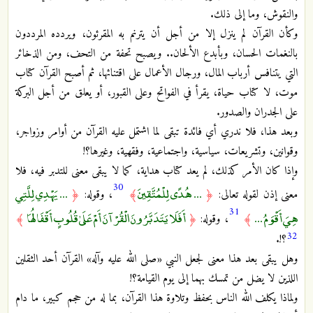
والنقوش، وما إلى ذلك.
وكأن القرآن لم ينزل إلا من أجل أن يترنم به المقرئون، ويردده المرددون
بالنغمات الحسان، وبأبدع الألحان.. ويصبح تحفة من التحف، ومن الذخائر
التي يتنافس أرباب المال، ورجال الأعمال على اقتنائها، ثم أصبح القرآن كتاب
موت، لا كتاب حياة، يقرأ في الفواتح وعلى القبور، أو يعلق من أجل البركة
على الجدران والصدور.
وبعد هذا، فلا ندري أي فائدة تبقى لما اشتمل عليه القرآن من أوامر وزواجر،
وقوانين، وتشريعات، سياسية، واجتماعية، وفقهية، وغيرها؟!
وإذا كان الأمر كذلك، لم يعد كتاب هداية، كما لا يبقى معنى للتدبر فيه، فلا
30
... هُدًى لِلْمُتَّقِينَ
... يَهْدِي لِلَّتِي
معنى إذن لقوله تعالى:
﴿
﴾
، وقوله:
﴿
31
هِيَ أَقْوَمُ ...
أَفَلَا يَتَدَبَّرُونَ الْقُرْآنَ أَمْ عَلَىٰ قُلُوبٍ أَقْفَالُهَا
﴾
، وقوله:
﴿
﴾
32
؟!.
وهل يبقى بعد هذا معنى لجعل النبي «صلى الله عليه وآله» القرآن أحد الثقلين
اللذين لا يضل من تمسك بهما إلى يوم القيامة؟!
ولماذا يكلف الله الناس بحفظ وتلاوة هذا القرآن، بما له من حجم كبير، ما دام