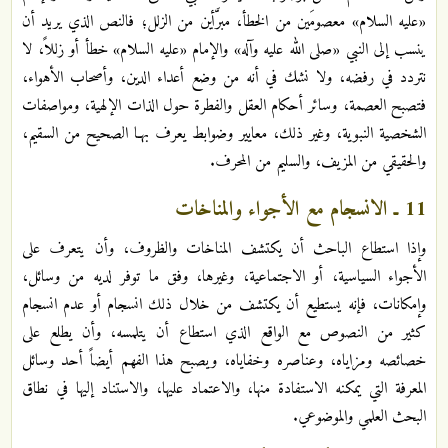
«عليه السلام» معصومَين من الخطأ، مبرَّأين من الزلل؛ فالنص الذي يريد أن
ينسب إلى النبي «صلى الله عليه وآله» والإمام «عليه السلام» خطأ أو زللاً، لا
نتردد في رفضه، ولا نشك في أنه من وضع أعداء الدين، وأصحاب الأهواء،
فتصبح العصمة، وسائر أحكام العقل والفطرة حول الذات الإلهية، ومواصفات
الشخصية النبوية، وغير ذلك، معايير وضوابط يعرف بهـا الصحيح من السقيم،
والحقيقي من المزيف، والسليم من المحرف.
11 ـ الانسجام مع الأجواء والمناخات
وإذا استطاع الباحث أن يكتشف المناخات والظروف، وأن يتعرف على
الأجواء السياسية، أو الاجتماعية، وغيرها، وفق ما توفر لديه من وسائل،
وإمكانات، فإنه يستطيع أن يكتشف من خلال ذلك انسجام أو عدم انسجام
كثير من النصوص مع الواقع الذي استطاع أن يتلمسه، وأن يطلع على
خصائصه ومزاياه، وعناصره وخفاياه، ويصبح هذا الفهم أيضاً أحد وسائل
المعرفة التي يمكنه الاستفادة منها، والاعتماد عليها، والاستناد إليها في نطاق
البحث العلمي والموضوعي.