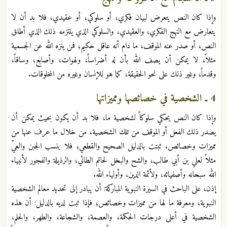
وإذا كان النص يتعرض لبيان فكري، أو سلوكي، أو عقيدي، فلا بد أن لا
يتعارض مع النهج الفكري، والعقيدي، والسلوكي الذي يلتزمه ذلك الذي أطلق
النص، أو صدر عنه الموقف، ما دام أنه عاقل حكيم؛ فمن ينزه الله عن الجسمية
مثلاً، لا يمكن أن يصف الله بأن له أضراساً، ولهوات، وأصابع، وساقاً،
وقدماً، وغير ذلك على نحو الحقيقة، كما هو للإنسان وغيره من المخلوقات.
4 ـ الشخصية في خصائصها ومميزاتها
وإذا كان النص يحكي سلوكاً لشخصية ما، فلا بد أن يكون بحيث يمكن أن
يصدر ذلك الفعل أو الموقف من تلك الشخصية، من خلال ما عرف عنها من
مميزات وخصائص، ثبتت بالدليل الصحيح والقطعي؛ فلا ينسب الجبن والعيّ
مثلاً لعلي بن أبي طالب، والشح والبخل لحاتم الطائي، والرذيلة والفجور لأنبياء
الله سبحانه وأصفيائه، ولأئمة الدين، وأولياء الله.
إذن، على الباحث في السيرة النبوية المباركة: أن يبادر إلى تحديد معالم الشخصية
النبوية، ومعرفة ما لها من مميزات وخصائص؛ فإذا ثبت لديه بالدليل: أن هذه
الشخصية في أعلى درجات الحكمة، والعصمة، والشجاعة، والطهر، والحلم،