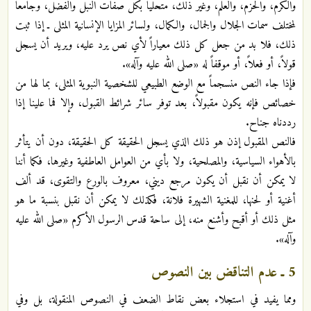
والكرم، والحزم، والعلم، وغير ذلك، متحلياً بكل صفات النبل والفضل، وجامعاً
لمختلف سمات الجلال والجمال، والكمال، ولسائر المزايا الإنسانية المثلى ـ إذا ثبت
ذلك، فلا بد من جعل كل ذلك معياراً لأي نص يرد عليه، ويريد أن يسجل
قولاً، أو فعلاً، أو موقفاً له «صلى الله عليه وآله».
فإذا جاء النص منسجماً مع الوضع الطبيعي للشخصية النبوية المثلى، بما لها من
خصائص فإنه يكون مقبولاً، بعد توفر سائر شرائط القبول، وإلا فما علينا إذا
رددناه جناح.
فالنص المقبول إذن هو ذلك الذي يسجل الحقيقة كل الحقيقة، دون أن يتأثر
بالأهواء السياسية، والمصلحية، ولا بأي من العوامل العاطفية وغيرها، فكما أننا
لا يمكن أن نقبل أن يكون مرجع ديني، معروف بالورع والتقوى، قد ألف
أغنية أو لحنها، للمغنية الشهيرة فلانة، فكذلك لا يمكن أن نقبل بنسبة ما هو
مثل ذلك أو أقبح وأشنع منه، إلى ساحة قدس الرسول الأكرم «صلى الله عليه
وآله».
5 ـ عدم التناقض بين النصوص
ومما يفيد في استجلاء بعض نقاط الضعف في النصوص المنقولة، بل وفي