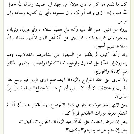
كان ما تقدم هو كل ما لدى هؤلاء من جهد لرد حديث رسول الله «صلى
الله عليه وآله»، الذي وافقه أبو بكر، وابن مسعود، وأبي بن كعب، ومعاذ، وابن
عباس.
ورواه عن النبي «صلى الله عليه وآله» علي «عليه السلام»، وأبو هريرة، وثوبان،
وجعفر، وابن عمر، هذا عدا عما روي عن أئمة أهل البيت الأطهار صلوات الله
وسلامه عليهم أجمعين.
وقد رأينا: كيف لم يتمكنوا من السيطرة على مشاعرهم وانفعالاتهم، وهم
يبادرون إلى الحكم على الحديث بالوضع، ثم اكتشفوا الواضعين ـ بزعمهم ـ فكانوا
هم الزنادقة والخوارج.
ولا ندري متى عقد الخوارج والزنادقة اجتماعهم الذي قرروا فيه وضع هذا
الحديث واختلاقه!! كما أننا لا ندري أين تم هذا الاجتماع!! وبرئاسة مَنْ مِنَ
الناس؟.
ومن الذي أخبر هؤلاء بما دار في ذلك الاجتماع، وبما تمخض عنه!! كما أننا لم
نستطع معرفة مبررات اتخاذهم قراراً كهذا.
وهل إن عرض الحديث على القرآن يفيد الزنادقة والخوارج؟! وكيف؟!.
وهل إن عدم عرضه يضرهم؟! وكيف؟!