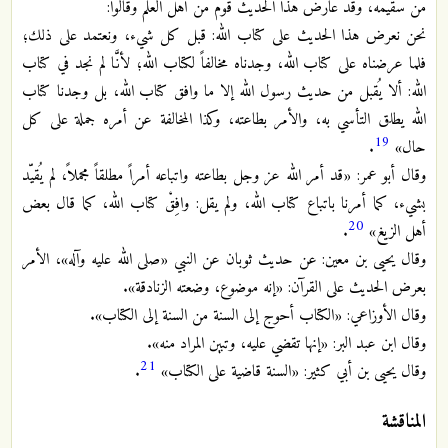
من سقيمه، وقد عارض هذا الحديث قوم من أهل العلم وقالوا:
نحن نعرض هذا الحديث على كتاب الله: قبل كل شيء، ونعتمد على ذلك؛
فلما عرضناه على كتاب الله، وجدناه مخالفاً لكتاب الله؛ لأنَّا لم نجد في كتاب
الله: ألا يُقبل من حديث رسول الله إلا ما وافق كتاب الله، بل وجدنا كتاب
الله يطلق التأسي به، والأمر بطاعته، وكذا المخالفة عن أمره جملة على كل
19
حال»
.
وقال أبو عمر: «قد أمر الله عز وجل بطاعته واتباعه أمراً مطلقاً مجملاً، لم يُقيّد
بشيء، كما أمرنا باتباع كتاب الله، ولم يقل: وافِقْ كتاب الله، كما قال بعض
20
أهل الزيغ»
.
وقال يحيى بن معين: عن حديث ثوبان عن النبي «صلى الله عليه وآله»، الأمر
بعرض الحديث على القرآن: «إنه موضوع، وضعته الزنادقة».
وقال الأوزاعي: «الكتاب أحوج إلى السنة من السنة إلى الكتاب».
وقال ابن عبد البر: «إنها تقضي عليه، وتبين المراد منه».
21
وقال يحيى بن أبي كثير: «السنة قاضية على الكتاب»
.
المناقشة