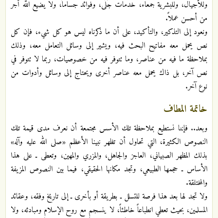
وللأجيال، وللبشرية جمعاء، خدمات جُلَّى، وفوائد جساماً، ولا يضيع الله أجر
من أحسن عملاً.
ونعود إلى التذكير، والتأكيد، على أن ما ذكرناه ليس هو كل شيء، فإن كل
نص يحمل معه مفاتيح البحث فيه، ويشير إلى وسائل التعامل معه، وذلك
بملاحظة ما فيه من عناصر، وما تتوفر فيه من خصوصيات، ربما لا تتوفر في
نص آخر، بل ذاك يحمل معه عناصر أخرى ويحتاج إلى وسائل وأدوات من
نوع آخر.
خاتمة المطاف
وبعد.. فإننا نستطيع بملاحظة تلك الأسس مجتمعة أن نعرف مدى قيمة تلك
النصوص الكثيرة، التي تحاول أن تظهر نبينا الأعظم «صلى الله عليه وآله»
بذلك المظهر الصبياني، العاجز والجاهل، والمزري والمهين، وتعطى ـ على هذا
الأساس ـ حجمها الطبيعي، وتجد مكانها الحقيقي، فيما بين النصوص المزيفة
والمختلقة.
ولا تجد لها بعد هذا فرصة للتسلل ـ بطريقة أو بأخرى ـ إلى تاريخ وفقه، وعقائد
المسلمين، بحيث تعطي انطباعاً خاطئاً، لا ينسجم مع روح الإسلام ومبادئه، ولا