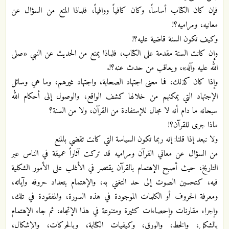
فإن كان الكتاب أساساً، وكان كافياً ووافياً، فلماذا المنع من السؤال عن
معانيه، ومراميه؟!
وكيف تكون السنة قاضية عليه؟!
وإن كانت السنة مقدمة على الكتاب، فلماذا يمنع من الحديث عن النبي «صلى
الله عليه وآله»، ويعاقب من حدث عنه؟!.
وإذا كان كذلك، فما معنى اجتهاد الصحابة، واجتهاد غيرهم، وما هي وسائل
الإجتهاد التي يمكنهم من خلالها كشف الواقع، والوصول إلى أحكام الله
سبحانه ما دام أنه لا مجال للإستفادة من القرآن، ولا من السنة؟
ماذا جرى للقرآن؟!
ولا نبعد إذا قلنا: إنه ربما تكون السياسة التي كانت تقضي بالمنع
من السؤال عن معاني القرآن ومراميه قد تركت آثاراً عميقة في الناس عبر
التاريخ، حيث أصبح الإهتمام بالقرآن يقتصر في الأغلب على الأمور الشكلية
فيه، كتحسين الصوت إلى حد التغني به، والإهتمام بتعداد حروفه وآياته،
ومعرفة الحروف أو الكلمات الموجودة في هذه السورة، والمفقودة في تلك،
وإجراء مقارنات وإحصاءات كثيرة ومتنوعة في هذا الإتجاه، ثم جاء الإهتمام
بالشكل، والخط، والورق، وكيفيات الكتابة، وبالحركات، والإشكال،