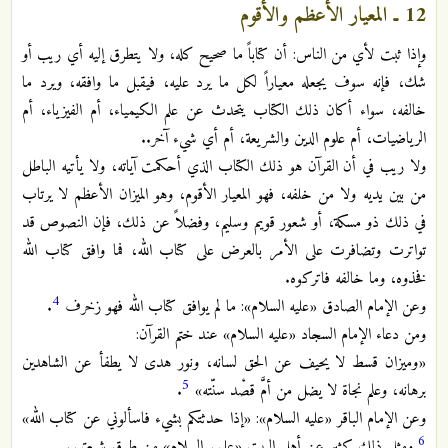
12 ـ المعيار الأعظم والأقوم
وإذا ثبت لأي من الناس: أن كتاباً ما صحيح كله، ولا يتطرق إليه أي ريب أو
شك، فإنه سوف يجعله معياراً لكل ما يرد عليه، فيقبل ما وافقه، ويرد ما
خالفه، سواء أكان ذلك الكتاب يتحدث عن علم الكيمياء، أم الفيزياء، أم
الرياضيات، أم علوم الدين والشريعة، أم أي شيء آخر..
ولا ريب في أن القرآن هو ذلك الكتاب الذي أحكمت آياته، ولا يأتيه الباطل
من بين يديه ولا من خلفه، فهو المعيار الأقوم، وهو الميزان الأعظم لا يرتاب
في ذلك ذو مسكة، أو شعور قويم وسليم، وفضلاً عن ذلك، فإن النصوص قد
تواترت وتضافرت على الأمر بالعرض على كتاب الله، فما وافق كتاب الله
فخذوه، وما خالفه فاتركوه.
4
وعن الإمام الصادق «عليه السلام»: ما لم يوافق كتاب الله فهو زخرف
.
ومن دعاء الإمام السجاد «عليه السلام» عند ختم القرآن:
«وميزان قسط لا يحيف عن الحق لسانه، ونور هدى لا يطفأ عن الشاهدين
5
برهانه، وعلم نجاة لا يضل من أمَّ قصْد سنّته»
.
وعن الإمام الباقر «عليه السلام»: «إذا حدثتكم بشيء فاسألوني عن كتاب الله»
6
ومثل ذلك كثير عن أهل البيت «عليهم السلام» من طرق شيعتهم.