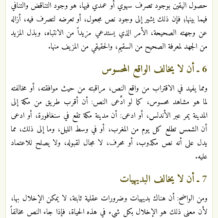
حصول اليقين بوجود تصرف سهوي أو عمدي فيها، هو وجود التناقض والتنافي
فيما بينها؛ فإن ذلك يشير إلى وجود نص مجعول، أو تعرضه لتصرف فيه، أزاله
عن وجهته الصحيحة، الأمر الذي يستدعي مزيداً من الانتباه، وبذل المزيد
من الجهد لمعرفة الصحيح من السقيم، والحقيقي من المزيف منها.
6 ـ أن لا يخالف الواقع المحسوس
ومما يفيد في الاقتراب من واقع النص، مراقبته من حيث موافقته، أو مخالفته
لما هو مشاهد محسوس، كما لو ادَّعى النص: أن أقرب طريق من مكة إلى
المدينة يمر عبر الأندلس، أو ادعى: أن مدينة مكة تقع في سنغافورة، أو ادعى
أن الشمس تطلع كل يوم من المغرب، أو في وسط الليل، وما إلى ذلك، مما
يدل على أنه نص مكذوب، أو محرف، لا مجال لقبوله، ولا يصلح للاعتماد
عليه.
7 ـ أن لا يخالف البديهيات
ومن الواضح: أن هناك بديهيات وضرورات عقلية ثابتة، لا يمكن الإخلال بها،
لأن معنى ذلك هو الإخلال بكل شيء في هذه الحياة، فإذا جاء النص مخالفاً