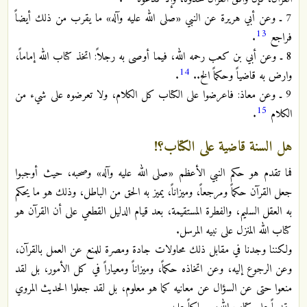
7 ـ وعن أبي هريرة عن النبي «صلى الله عليه وآله» ما يقرب من ذلك أيضاً
13
فراجع
.
8 ـ وعن أبي بن كعب رحمه الله، فيما أوصى به رجلاً: اتخذ كتاب الله إماماً،
14
وارض به قاضياً وحكماً الخ..
.
9 ـ وعن معاذ: فاعرضوا على الكتاب كل الكلام، ولا تعرضوه على شيء من
15
الكلام
.
هل السنة قاضية على الكتاب؟!
فما تقدم هو حكم النبي الأعظم «صلى الله عليه وآله» وصحبه، حيث أوجبوا
جعل القرآن حكماً ومرجعاً، وميزاناً، يميز به الحق من الباطل، وذلك هو ما يحكم
به العقل السليم، والفطرة المستقيمة، بعد قيام الدليل القطعي على أن القرآن هو
كتاب الله المنزل على نبيه المرسل.
ولكننا وجدنا في مقابل ذلك محاولات جادة ومصرة للمنع عن العمل بالقرآن،
وعن الرجوع إليه، وعن اتخاذه حكماً، وميزاناً ومعياراً في كل الأمور، بل لقد
منعوا حتى عن السؤال عن معانيه كما هو معلوم، بل لقد جعلوا الحديث المروي