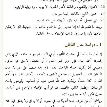
هم كغيرهم من الرواة، فيهم الثقة، وغير الثقة.
الاعتزال والتشيع، والمخالفة لأهل الحديث لا يوجب رد رواية الراوي.
الحسن والقبح عقليان، وليسا شرعيين.
النبي «صلى الله عليه وآله» لا يجتهد من عند نفسه.
وبعد ما تقدم نقول: إننا نضيف إلى ما تقدم طائفة من الضوابط التي لا يمكن
تجاهلها لأي باحث في التراث الإسلامي؛ وهي التالية:
1 ـ دراسة حال الناقلين
إن أول ما يطالعنا في الحديث المأثور، أو في النص المزبور هو سنده، الذي يتمثل
بمجموعة أسماء تدل على الذين نقلوا الحديث أو الحدث، لاحق عن سابق.
وطبيعي أن يكون اهتمام الباحث بادئ ذي بدء منصباً على دراسة حال
الناقلين للنص، لتحصيل درجة من الوثوق والاعتماد، ليكون ذلك عذراً أمام
الله لو كان خطأ، وليكون حجة لله تعالى عليه لو أصاب، وليرضى بذلك
الوجدان، ويطمئن القلب والضمير له، لو أريد الإقدام والإحجام على أساسه،
حيث تكون ثمة حاجة إلى ذلك.
وواضح: أن من عرف عنه: أنه يكذب في خبره، أو لا يدقق ولا يحقق فيه، فلا