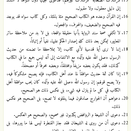
مرسلات الصحابة كمرسلات غيرهم، فدعوى حجيتها دون سواها لا تستند
إلى دليل معقول، ولا مقبول.
إن القرآن وحده هو الكتاب الصحيح مئة بالمئة، وكل كتاب سواه قد يوجد
فيه الصحيح والضعيف، والمحرف، والمجعول.
لا تكفي صحة سند الرواية بأنها حقيقة واقعة، بل لا بد من ملاحظة سائر
المعايير، ليمكن بعد ذلك كله إصدار الحكم عليها، نفياً أو إثباتاً.
إننا لا نرى أية قدسية لأي كتاب، إلا بملاحظة ما تضمنه من حديث
الرسول «صلى الله عليه وآله» مع الالتفات إلى أنه ليس جميع ما في الكتاب
كذلك، فقد يكون بعضه مزيفاً ومختلقاً، وبعضه محرفاً أو مصحفاً.
إذا كان ثمة حديث موافقاً لما عند أهل الكتاب، فإنه يصبح مشكوكاً فيه،
ولا يصح قولهم: إن رسول الله «صلى الله عليه وآله» كان يحب موافقة أهل
الكتاب في كل ما لم ينزل فيه شيء، بل عكس ذلك هو الصحيح.
دعواهم أن الخوارج صادقون فيما ينقلونه لا تصح، بل الصحيح هو عكس
ذلك.
دعوى أن الشيعة و الروافض يكذبون غير صحيح، والصحيح هو العكس.
دعوى أن من روى له الشيخان فقد جاز القنطرة ليس لها ما يبررها، بل