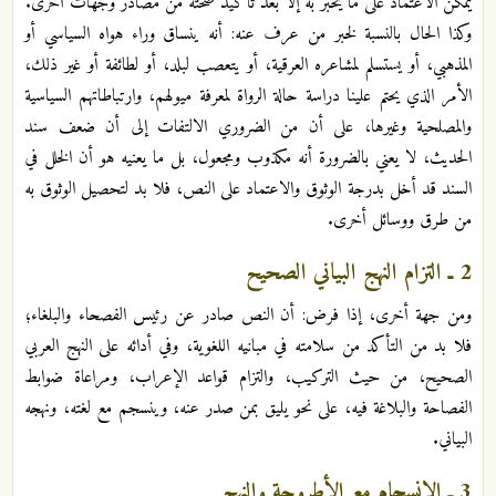
يمكن الاعتماد على ما يخبر به إلا بعد تأكيد صحته من مصادر وجهات أخرى.
وكذا الحال بالنسبة لخبر من عرف عنه: أنه ينساق وراء هواه السياسي أو
المذهبي، أو يستسلم لمشاعره العرقية، أو يتعصب لبلد، أو لطائفة أو غير ذلك،
الأمر الذي يحتم علينا دراسة حالة الرواة لمعرفة ميولهم، وارتباطاتهم السياسية
والمصلحية وغيرها، على أن من الضروري الالتفات إلى أن ضعف سند
الحديث، لا يعني بالضرورة أنه مكذوب ومجعول، بل ما يعنيه هو أن الخلل في
السند قد أخل بدرجة الوثوق والاعتماد على النص، فلا بد لتحصيل الوثوق به
من طرق ووسائل أخرى.
2 ـ التزام النهج البياني الصحيح
ومن جهة أخرى، إذا فرض: أن النص صادر عن رئيس الفصحاء والبلغاء؛
فلا بد من التأكد من سلامته في مبانيه اللغوية، وفي أدائه على النهج العربي
الصحيح، من حيث التركيب، والتزام قواعد الإعراب، ومراعاة ضوابط
الفصاحة والبلاغة فيه، على نحو يليق بمن صدر عنه، وينسجم مع لغته، ونهجه
البياني.
3 ـ الانسجام مع الأطروحة والنهج