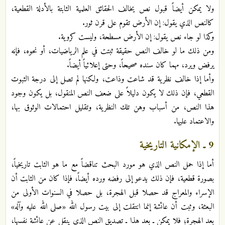
ولا يمكن أيضاً قبول نص يخالف الحقائق العلمية الثابتة بالأدلة القطعية،
كالنص الذي يقول: إن الأرض تقوم على قرن ثور.
وكذا لو جاء نص يقول: إن الأرض مسطحة، وليست كروية.
ومن ذلك ما لو خالف النص حقيقة ثبتت في علم الرياضيات، أو نحوه، فإنه
يرفض ويرد، مهما كان سنده صحيحاً، وحتى إعلائياً أيضاً.
وأما إذا خالف نظرية قد شاعت وذاعت، ولكنها لم تصل إلى درجة الثبوت
القطعي، فإن ذلك لا يكون دليلاً على ضعف النص المنقول، بل يكون وجود
هذا النص، من أسباب وهن تلك النظرية، وتقليل احتمالات الوثوق بها،
والاعتماد عليها.
9 ـ الإمكانية التاريخية
أما إذا حمل النص الذي هو مورد البحث تناقضاً مع ما هو الثابت تاريخياً،
بصورة قطعية، فإن ذلك يدعو إلى رفضه ورده أيضاً، فإذا كان من الثابت أن
الإسراء والمعراج قد حصلا قبل الهجرة، بل حصلا في السنوات الأولى من
البعثة، وثبت أن عائشة إنما انتقلت إلى بيت رسول الله «صلى الله عليه وآله»
بعد الهجرة؛ فلا يمكن ـ بعد هذا ـ تصديق النص الذي ينقل عن عائشة نفسها،