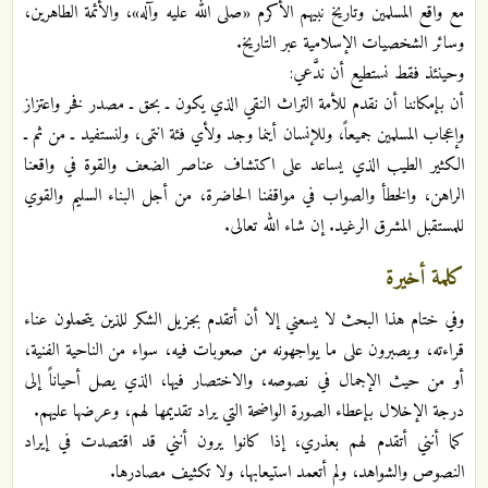
مع واقع المسلمين وتاريخ نبيهم الأكرم «صلى الله عليه وآله»، والأئمة الطاهرين،
وسائر الشخصيات الإسلامية عبر التاريخ.
وحينئذ فقط نستطيع أن ندَّعي:
أن بإمكاننا أن نقدم للأمة التراث النقي الذي يكون ـ بحق ـ مصدر فخر واعتزاز
وإعجاب المسلمين جميعاً، وللإنسان أينما وجد ولأي فئة انتمى، ولنستفيد ـ من ثم ـ
الكثير الطيب الذي يساعد على اكتشاف عناصر الضعف والقوة في واقعنا
الراهن، والخطأ والصواب في مواقفنا الحاضرة، من أجل البناء السليم والقوي
للمستقبل المشرق الرغيد. إن شاء الله تعالى.
كلمة أخيرة
وفي ختام هذا البحث لا يسعني إلا أن أتقدم بجزيل الشكر للذين يتحملون عناء
قراءته، ويصبرون على ما يواجهونه من صعوبات فيه، سواء من الناحية الفنية،
أو من حيث الإجمال في نصوصه، والاختصار فيها، الذي يصل أحياناً إلى
درجة الإخلال بإعطاء الصورة الواضحة التي يراد تقديمها لهم، وعرضها عليهم.
كما أنني أتقدم لهم بعذري، إذا كانوا يرون أنني قد اقتصدت في إيراد
النصوص والشواهد، ولم أتعمد استيعابها، ولا تكثيف مصادرها.