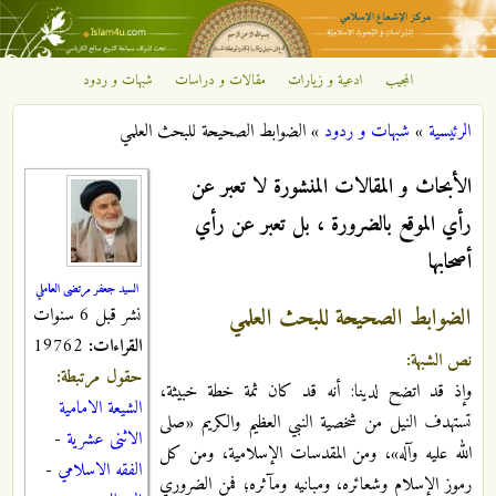
تجاوز إلى المحتوى الرئيسي
المجيب
ادعية و زيارات
مقالات و دراسات
شبهات و ردود
مركز
الرئيسية
»
شبهات و ردود
»
الضوابط الصحيحة للبحث العلمي
الإشعاع
أنت هنا
الأبحاث و المقالات المنشورة لا تعبر عن
الإسلامي
رأي الموقع بالضرورة ، بل تعبر عن رأي
أصحابها
السيد جعفر مرتضى العاملي
الضوابط الصحيحة للبحث العلمي
نشر قبل 6 سنوات
القراءات:
19762
نص الشبهة:
حقول مرتبطة:
وإذ قد اتضح لدينا: أنه قد كان ثمة خطة خبيثة،
الشيعة الامامية
تستهدف النيل من شخصية النبي العظيم والكريم «صلى
الاثنى عشرية
-
الله عليه وآله»، ومن المقدسات الإسلامية، ومن كل
الفقه الاسلامي
-
رموز الإسلام وشعائره، ومبانيه ومآثره؛ فمن الضروري