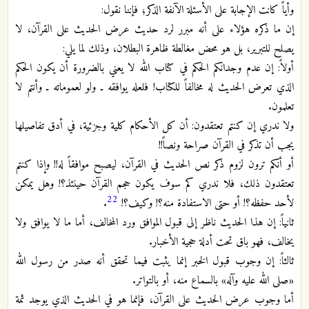
وأياً كانت الإجابة على الأسئلة الآنفة الذكر؛ فإننا نقول:
إن ما ذكره هؤلاء على أنه مبرر لرد حديث عرض الحديث على القرآن، لا
يصلح للتبرير، بل هو محض مغالطة ظاهرة البطلان، وذلك لما يلي:
أولاً: إن عدم وجدانكم الحكم في كتاب الله لا يعني بالضرورة أن يكون الحكم
الذي تعرض الحديث له مخالفاً للكتاب! فلعله يوافقه ـ ولو لعموماته ـ وأنتم لا
تعلمون.
ولا ندري إن كنتم تعتقدون: أن كل الأحكام كلية وجزئية، في أدق تفاصيلها
يجب أن تذكر في القرآن صراحة ونصاً!!
أو أنكم ترون لزوم ذكر نص الحديث في القرآن، ليصبح موافقاً له!! وإذا كنتم
تعتقدون ذلك، فلا ندري كم سوف يكون حجم القرآن حينئذ؟! وهل يمكن
22
لأحد حفظه؟! أو حتى الاستفادة منه؟! وكيف؟!
.
ثانياً: إن هذا الحديث ناظر إلى قبول الموافق ورد المخالف، أما ما لا يوافق ولا
يخالف، فهو باق تحت أدلة حجية الأخبار.
ثالثاً: إن وجوب قبول الخبر إنما يثبت فيما تحقق أنه صدر من رسول الله
«صلى الله عليه وآله» بالسماع منه، أو بالتواتر.
أما وجوب عرض الحديث على القرآن، فإنما هو في الحديث الذي يوجد ثمة