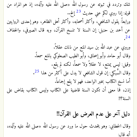
شك وتردد في ثبوته عن رسول الله «صلى الله عليه وآله»، إذ هو المراد من
23
قوله: إذا روي لكم عني حديث
إلخ..
ورابعاً: يقول الشافعي، وأكثر أصحابه، وأكثر أهل الظاهر، وهو إحدى الروايتين
عن أحمد بن حنبل: إن السنة لا تنسخ القرآن، وبه قال الصيرفي، والخفاف
24
.
وروي عن عبد الله بن سيد المنع من ذلك عقلاً.
وقال أبو حامد وأبو إسحاق، وأبو الطيب الصعلوكي بالمنع سمعاً.
وقيل: ليس يمتنع، لا عقلاً ولا سمعاً، لكنه لم يقع.
25
وقال السُّبكي: إن قول الشافعي لا يدل على أكثر من هذا
.
أما نسخ الكتاب بخبر الواحد، فهو لا يقع إجماعاً.
إذن، فما معنى أن تكون السنة قاضية على الكتاب وليس الكتاب بقاض على
السنة؟!!
دليل آخر على عدم العرض على القرآن!!
وقال الخطابي: وهو يتحدث حول ما ورد عن رسول الله «صلى الله عليه وآله»،
أنه قال: