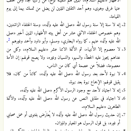
الأطهار «عليهم السلام»، الذين هم سفينة نوح، من ركبها نجا، ومن تخلف
عنها غرق وهوى، وهم أحد الثقلين اللذين لن يضل من تمسك بهما إلى يوم
القيامة.
إنه لا سنة إلا سنة رسول الله «صلى الله عليه وآله»، وسنة الخلفاء الراشدين،
وهم خصوص الخلفاء الاثني عشر من أهل بيته الأطهار، الذين أخبر «صلى
2
الله عليه وآله» عنهم ـ كما رواه البخاري، ومسلم، وأبو داود وأحمد وغيرهم
.
لا معصوم إلا الأنبياء، ثم الأئمة الاثنا عشر «عليهم السلام»، وكل من
عداهم يجوز عليه الخطأ، والسهو، والنسيان وغيره، ولا يصح قولهم: إن الأمة
معصومة، فضلاً عن عصمة أي كان من الناس.
لا نبوة لأحد بعد رسول الله «صلى الله عليه وآله»، كائناً من كان، فلا
يقبل قولهم: الإجماع نبوة بعد نبوة.
إنه لا اجتهاد لأحد مع وجود الرسول الأكرم «صلى الله عليه وآله».
لا اجتهاد في مقابل النص عن رسول الله «صلى الله عليه وآله»، والأئمة
الطاهرين «عليهم السلام».
إن حديث رسول الله «صلى الله عليه وآله» لا يُعارَض بفتوى أو عمل صحابي
أو غيره، بل قول الرسول هو المعيار والميزان.