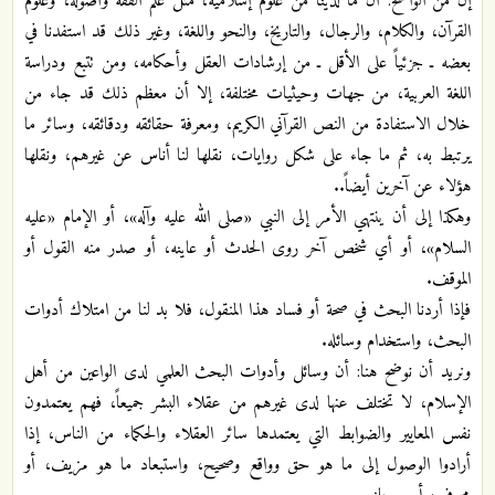
إن من الواضح: أن ما لدينا من علوم إسلامية، مثل علم الفقه وأصوله، وعلوم
القرآن، والكلام، والرجال، والتاريخ، والنحو واللغة، وغير ذلك قد استفدنا في
بعضه ـ جزئياً على الأقل ـ من إرشادات العقل وأحكامه، ومن تتبع ودراسة
اللغة العربية، من جهات وحيثيات مختلفة، إلا أن معظم ذلك قد جاء من
خلال الاستفادة من النص القرآني الكريم، ومعرفة حقائقه ودقائقه، وسائر ما
يرتبط به، ثم ما جاء على شكل روايات، نقلها لنا أناس عن غيرهم، ونقلها
هؤلاء عن آخرين أيضاً..
وهكذا إلى أن ينتهي الأمر إلى النبي «صلى الله عليه وآله»، أو الإمام «عليه
السلام»، أو أي شخص آخر روى الحدث أو عاينه، أو صدر منه القول أو
الموقف.
فإذا أردنا البحث في صحة أو فساد هذا المنقول، فلا بد لنا من امتلاك أدوات
البحث، واستخدام وسائله.
ونريد أن نوضح هنا: أن وسائل وأدوات البحث العلمي لدى الواعين من أهل
الإسلام، لا تختلف عنها لدى غيرهم من عقلاء البشر جميعاً، فهم يعتمدون
نفس المعايير والضوابط التي يعتمدها سائر العقلاء والحكماء من الناس، إذا
أرادوا الوصول إلى ما هو حق وواقع وصحيح، واستبعاد ما هو مزيف، أو