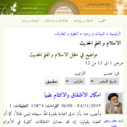
تجاوز إلى المحتوى الرئيسي
المجيب
ادعية و زيارات
مقالات و دراسات
شبهات و ردود
مركز
الرئيسية
»
شبهات و ردود
»
العلوم و المعارف
الإشعاع
أنت هنا
الاسلام و العلم الحديث
الإسلامي
مواضيع في حقل الاسلام و العلم الحديث
عرض 1 الى 12 من 12
‏فرز حسب ‏
‏الترتيب ‏
امكان الانشقاق والالتئام علميا
04/11/2019 - 06:00
القراءات:
15874
التعليقات:
1
وأجيب عنه: بأن خرق العادة بقدرة الله سبحانه ليس محالاً. كما أن
السيد جعفر مرتضى
العلماء يقولون: إنه قد حدثت انشقاقات كثيرة في الأجرام
العاملي