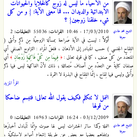
من الأحياء ما ليس له زوج كالخلايا والحيوانات
الابتدائية والديدان ... فما معنى الآية: { و من كل
شيء خلقنا زوجين} ؟
17/03/2010 - 10:46
القراءات:
55036
التعليقات:
2
الشيخ محمد هادي
معرفة
أَوّلاً :
ليست في الآية صَراحة بمسألة الزوجيّة مِن ذكرٍ وأُنثى (
اللِقاح الجنسي ) حسب المُتبادر إلى الأذهان ، فلعلّ المُراد : التزاوج الصنفي أي
المتعدّد من كلّ صنف ، كما في قوله تعالى :
فِيهِمَا مِن كُلِّ فَاكِهَةٍ زَوْجَانِ
أي
﴾
﴿
صِنفان كنايةً عن التعدّد مِن أصناف مُتماثلة ؛ ذلك لأنّ الفاكهة ليس فيها ذكر
وأُنثى وليس فيها لِقاح ، إنّما اللِقاح في البذرة لا الثمرة .
اقرأ المزيد
النمل لا تتكلم فكيف يقول الله تعالى: فتبسم ضاحكا
من قولها
03/12/2009 - 16:24
القراءات:
16963
التعليقات:
0
النملة وكذا سائر الحشرات ليس لها صوت وإنّما تَتَبادل أخبارَها
الشيخ محمد هادي
معرفة
وتتفاهم بعضها مع بعض عن طريقة إشعاع أمواج لاسلكيّة ،