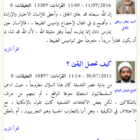
11/09/2016 - 15:00
القراءات:
13309
التعليقات:
0
إن الله سبحانه قد خلق الخلق ، وأعطى للإنسان الاختيار والإرادة
السيد جعفر مرتضى
، وأفسح له في المجال لإخضاع نواميس الطبيعة . . فالإنسان حين
العاملي
يمارس ذلك إنما يمارسه أيضاً وفق مشيئة الله ، لأن الله قد شاء له
أن يكون مختاراً مريداً ، متعرضاً حتى لنواميس الطبيعة .
اقرأ المزيد
كيف نحصل اليقين ؟
30/07/2015 - 11:54
القراءات:
10897
التعليقات:
0
من بداية عصر الفلسفة كان هذا السؤال مطروحاً ، حيث ادعى
الشيخ فيصل العوامي
السفسطائيون استحالة معرفة الواقع ، ثم تبعهم من عرف
بالشكاكين . لكن بعض الاتجاهات الفلسفية كانت تقول بالإمكانية ، مع
الاختلاف في الكيفية ، وهل أنها بالتجارب الحسية وهم التجريبيون ، أم بالعقل
.
اقرأ المزيد