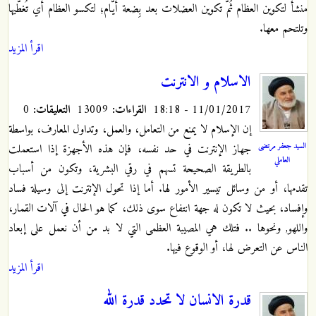
منشأ لتكوين العظام ثُمّ تكوين العضلات بعد بِضعة أيّام؛ لتكسو العظام أي تُغطّيها
وتلتحم معها.
اقرأ المزيد
الاسلام و الانترنت
11/01/2017 - 18:18
القراءات:
13009
التعليقات:
0
إن الإسلام لا يمنع من التعامل، والعمل، وتداول المعارف، بواسطة
السيد جعفر مرتضى
جهاز الإنترنت في حد نفسه، فإن هذه الأجهزة إذا استعملت
العاملي
بالطريقة الصحيحة تسهم في رقي البشرية، وتكون من أسباب
تقدمها، أو من وسائل تيسير الأمور لها. أما إذا تحول الإنترنت إلى وسيلة فساد
وإفساد، بحيث لا تكون له جهة انتفاع سوى ذلك، كما هو الحال في آلات القمار،
واللهو, ونحوها .. فتلك هي المصيبة العظمى التي لا بد من أن نعمل على إبعاد
الناس عن التعرض لها، أو الوقوع فيها.
اقرأ المزيد
قدرة الانسان لا تحدد قدرة الله