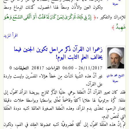
معرفة
وتكون العين والأُذُن وسطاً لهذا الحصول، كذلك الدِماغ وسط
إِنَّ فِي ذَٰلِكَ لَذِكْرَىٰ لِمَنْ كَانَ لَهُ قَلْبٌ أَوْ أَلْقَى السَّمْعَ وَهُوَ
للإدراك والتفكير
.
﴿
شَهِيدٌ
﴾
اقرأ المزيد
زعموا ان القرآن ذكر مراحل تكوين الجنين فيما
يخالف العلم الثابت اليوم!
26/11/2017 - 06:00
القراءات:
20817
التعليقات:
0
غير أنّ هذه الشُبهة نشأت مِن خطأ هؤلاء المفسّرين وليست واردة
الشيخ محمد هادي
معرفة
على القرآن.
فقد كان تعبير القرآن أنّ النُطفة ـوهي خليّة الذَكَر تمتزج ببويضة المرأةـ تتحوّل إلى
علقة: كُرة جرثوميّة لها خلايا آكلةً وقاضمةً تُعلّق بواسطتها وبواسطة حملات دقيقة
بجدار الرحم، تتغذّى بدم المرأة، وهذه النُطفة الصغيرة العالقة تشبه دودة العَلَقة
التي تَمتصّ الدم.
ثمّ إنّ هذه العَلَقَة تتحوّل إلى كُتلة غُضروفيّة تشبه ممضوغة العِلك في الفم، وتكون