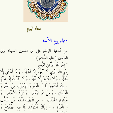
دعاء اليوم
دعاء يوم الأحد
من أدعية الإمام علي بن الحسين السجاد زين
العابدين ( عليه السَّلام ) :
" بِسْمِ اللَّهِ الرَّحْمنِ الرَّحِيمِ
بِسْمِ اللَّهِ الَّذِي لَا أَرْجُو إِلَّا فَضْلَهُ ، وَ لَا أَخْشَى إِلَّا
عَدْلَهُ ، وَ لَا أَعْتَمِدُ إِلَّا قَوْلَهُ ، وَ لَا أَتَمَسَّكُ إِلَّا بِحَبْلِهِ
، بِكَ أَسْتَجِيرُ يَا ذَا الْعَفْوِ وَ الرِّضْوَانِ مِنَ الظُّلْمِ وَ
الْعُدْوَانِ ، وَ مِنْ غِيَرِ الزَّمَانِ ، وَ تَوَاتُرِ الْأَحْزَانِ ، وَ
طَوَارِقِ الْحَدَثَانِ ، وَ مِنِ انْقِضَاءِ الْمُدَّةِ قَبْلَ التَّأَهُّبِ
وَ الْعُدَّةِ ، وَ إِيَّاكَ أَسْتَرْشِدُ لِمَا فِيهِ الصَّلَاحُ وَ