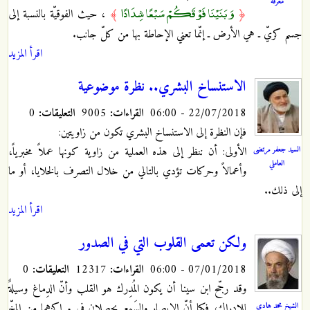
معرفة
وَبَنَيْنَا فَوْقَكُمْ سَبْعًا شِدَادًا
﴿
﴾
، حيث الفوقيّة بالنسبة إلى
جسم كريّ ـ هي الأرض ـ إنّما تعني الإحاطة بها من كلّ جانب.
اقرأ المزيد
الاستنساخ البشري.. نظرة موضوعية
22/07/2018 - 06:00
القراءات:
9005
التعليقات:
0
فإن النظرة إلى الاستنساخ البشري تكون من زاويتين:
السيد جعفر مرتضى
الأولى: أن ننظر إلى هذه العملية من زاوية كونها عملاً مخبرياً،
العاملي
وأعمالاً وحركات تؤدي بالتالي من خلال التصرف بالخلايا، أو ما
إلى ذلك..
اقرأ المزيد
ولكن تعمى القلوب التي في الصدور
07/01/2018 - 06:00
القراءات:
12317
التعليقات:
0
وقد رجّح ابن سينا أن يكون المُدِرك هو القلب وأنّ الدِماغ وسيلةٌ
الشيخ محمد هادي
للإدراك، فكما أنّ الإبصار والسَمع يحصلان في مراكزهما من المخّ