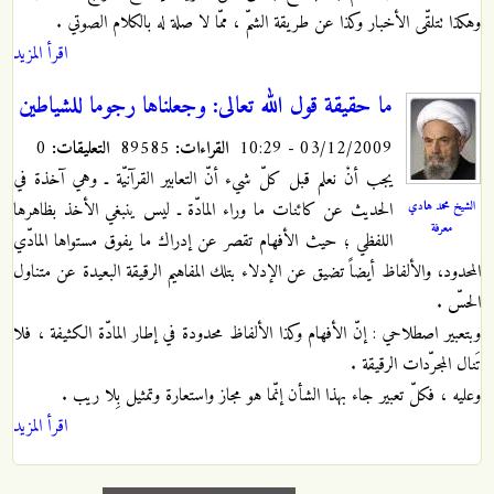
وهكذا تتلقّى الأخبار وكذا عن طريقة الشمّ ، ممّا لا صلة له بالكلام الصوتي .
اقرأ المزيد
ما حقيقة قول الله تعالى: وجعلناها رجوما للشياطين
03/12/2009 - 10:29
القراءات:
89585
التعليقات:
0
يجب أنْ نعلم قبل كلّ شيء أنّ التعابير القرآنيّة ـ وهي آخذة في
الشيخ محمد هادي
الحديث عن كائنات ما وراء المادّة ـ ليس ينبغي الأخذ بظاهرها
معرفة
اللفظي ؛ حيث الأفهام تقصر عن إدراك ما يفوق مستواها المادّي
المحدود، والألفاظ أيضاً تضيق عن الإدلاء بتلك المفاهيم الرقيقة البعيدة عن متناول
الحسّ .
وبتعبير اصطلاحي : إنّ الأفهام وكذا الألفاظ محدودة في إطار المادّة الكثيفة ، فلا
تَنال المجرّدات الرقيقة .
وعليه ، فكلّ تعبير جاء بهذا الشأن إنّما هو مجاز واستعارة وتمثيل بِلا ريب .
اقرأ المزيد