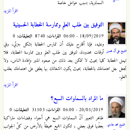
السماوية؛ بسبب عوامل خاصة
اقرأ المزيد
التوفيق بين طلب العلم وممارسة الخطابة الحسينية
18/09/2019 - 06:00
القراءات:
8740
التعليقات:
0
وعليه، فإنا أقترح عليك أن تمارس الخطابة بشكل جزئي، وفي
الشيخ علي آل محسن
أوقات محدودة، لتوفق بين طلب العلم وبين ممارسة الخطابة، فلا
تهمل الخطابة كليا بحيث لا تتمكن بعد ذلك من صعود المنبر وإفادة الناس، ولا
تجعل جل اهتمامك بالخطابة، بحيث يكون انشغالك بها يطغى على اهتمامك بطلب
العلم.
اقرأ المزيد
ما المراد بالسماوات السبع؟
20/05/2019 - 06:00
القراءات:
31503
التعليقات:
0
ظاهر التعبير أنّ السماوات السبع هي أجواء وفضاءات متراكبة
الشيخ محمد هادي
بعضُها فوق بعضٍ ؛ لتكون الجميع محيطةً بالأرض من كلّ الجوانب