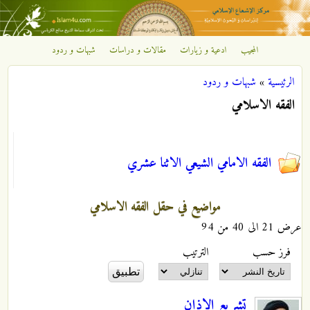
تجاوز إلى المحتوى الرئيسي
المجيب
ادعية و زيارات
مقالات و دراسات
شبهات و ردود
مركز
الرئيسية
»
شبهات و ردود
الإشعاع
أنت هنا
الفقه الاسلامي
الإسلامي
الفقه الامامي الشيعي الاثنا عشري
مواضيع في حقل الفقه الاسلامي
عرض 21 الى 40 من 94
‏فرز حسب ‏
‏الترتيب ‏
تشريع الاذان