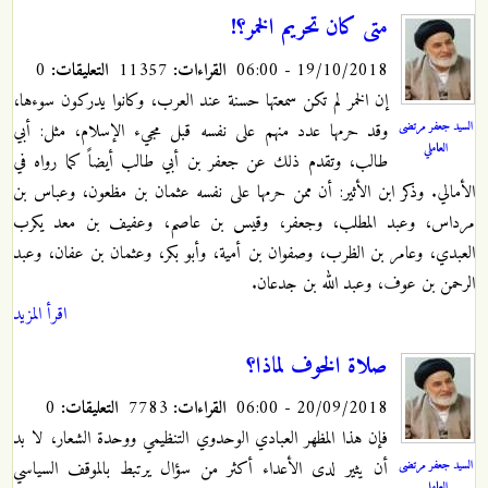
متى كان تحريم الخمر؟!
19/10/2018 - 06:00
القراءات:
11357
التعليقات:
0
إن الخمر لم تكن سمعتها حسنة عند العرب، وكانوا يدركون سوءها،
السيد جعفر مرتضى
وقد حرمها عدد منهم على نفسه قبل مجيء الإسلام، مثل: أبي
العاملي
طالب، وتقدم ذلك عن جعفر بن أبي طالب أيضاً كما رواه في
الأمالي. وذكر ابن الأثير: أن ممن حرمها على نفسه عثمان بن مظعون، وعباس بن
مرداس، وعبد المطلب، وجعفر، وقيس بن عاصم، وعفيف بن معد يكرب
العبدي، وعامر بن الظرب، وصفوان بن أمية، وأبو بكر، وعثمان بن عفان، وعبد
الرحمن بن عوف، وعبد الله بن جدعان.
اقرأ المزيد
صلاة الخوف لماذا؟
20/09/2018 - 06:00
القراءات:
7783
التعليقات:
0
فإن هذا المظهر العبادي الوحدوي التنظيمي ووحدة الشعار، لا بد
السيد جعفر مرتضى
أن يثير لدى الأعداء أكثر من سؤال يرتبط بالموقف السياسي
العاملي