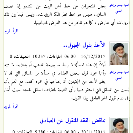
السيد جعفر مرتضى
بعض المنحرفين عن خط أهل البيت من التشمير إلى نصف
العاملي
الساق.. فليس هو محط نظر تلكم الروايات.. وليس فيما بين تلك
الروايات أي تعارض ، كما هو ظاهر من هذا العرض لمضامينها.
اقرأ المزيد
الأخذ بقول المجهول..
16/12/2017 - 06:00
القراءات:
10357
التعليقات:
0
أولاً: إن هذه المسألة لا ربط لها بصحة المذهب أو بطلانه، لا سيما
السيد جعفر مرتضى
وأنها مجرد قول لبعض العلماء، في مسألة من المسائل التي قد لا
العاملي
يتفق لأحد من المجتهدين أن يحتاجها في عمره كله.. مع العلم بأنها
ليست من المسائل التي استقر عليها رأي الشيعة باعتراف السائل نفسه، حيث أشار
إلى عدم قبول الحر العاملي بهذا القول.
اقرأ المزيد
تناقض الفقه المنقول عن الصادق
30/11/2017 - 06:00
القراءات:
9380
التعليقات:
0