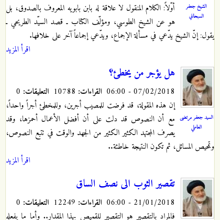
أوّلاً: الكلام المنقول لا علاقة له بابن بابويه المعروف بالصدوق، بل
الشيخ جعفر
السبحاني
هو عن الشيخ الطوسي، ومؤلّف الكتاب ـ قصد السيّد الطريحي ـ
يقول: إنّ الشيخ يدّعي في مسألة الإجماع، ويدّعي إجماعاً آخر على خلافها.
اقرأ المزيد
هل يؤجر من يخطئ؟
07/02/2018 - 06:00
القراءات:
10788
التعليقات:
0
إن هذه المقولة، قد فرضت للمصيب أجرين، وللمخطئ أجراً واحداً،
السيد جعفر مرتضى
مع أن النصوص قد دلت على أن أفضل الأعمال أحمزها، وقد
العاملي
يصرف المجتهد الكثير الكثير من الجهد والوقت في تتبع النصوص،
وتمحيص المسائل، ثم تكون النتيجة خاطئة..
اقرأ المزيد
تقصير الثوب الى نصف الساق
21/01/2018 - 06:00
القراءات:
12249
التعليقات:
0
فالمراد بالتقصير هو التقصير للقميص بهذا المقدار.. وأما ما يفعله