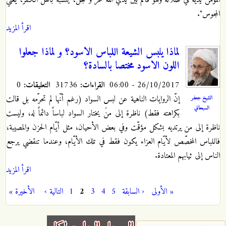
المجوس".
اقرأ المزيد
لماذا يلبس الشيعة اللباس الاسود؟ و لماذا جعلوا
اللون الاسود مختصا بالسادة؟
26/10/2017 - 06:00
القراءات:
31736
التعليقات:
0
إنّ الروايات الناهية عن لبس السواد (رغم أنّها لم تحرّمه بل قالت
الشيخ جعفر
السبحاني
بكراهته فقط) ناظرة إلى منَ يختار السواد لباساً دائماً له، وليست
ناظرة إلى من يرتديه بشكل مؤقّت وفي بعض الأحيان، مثل أيّام الحزن والمصيبة،
فاللباس المخصّص لأيّام العزاء يكون فقط في تلك الأيّام، وعندما تنقضي يرجع
الناس إلى ثيابهم المعتادة.
اقرأ المزيد
« الأولى
‹ السابقة
5
4
3
2
1
التالية ›
الأخيرة »
الصفحات