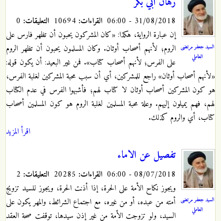
رهان ابي بكر
31/08/2018 - 06:00
القراءات:
10694
التعليقات:
0
إن عبارة الرواية، هكذا: «كان المشركون يحبون أن تظهر فارس على
السيد جعفر مرتضى
الروم؛ لأنهم أصحاب أوثان. وكان المسلمون يحبون أن تظهر الروم
العاملي
على الفرس؛ لأنهم أصحاب كتاب». فمن غير البعيد: أن يكون قوله:
«لأنهم أصحاب أوثان» راجع للمشركين، أي أن سبب محبة المشركين لغلبة الفرس،
هو كون المشركين أصحاب أوثان لا كتاب لهم؛ فأشبهوا الفرس في عدم الكتاب
لهم، فهم يميلون إليهم. وعلة محبة المسلمين لغلبة الروم هو كون المسلمين أصحاب
كتاب، أي والروم كذلك.
اقرأ المزيد
تفصيل عن الاماء
08/07/2018 - 06:00
القراءات:
20285
التعليقات:
2
ويجوز نكاح الأمة على الحرة، إذا أذنت الحرة، ويجوز للسيد تزويج
السيد جعفر مرتضى
أمته من عبده، أو من غيره، مع اجتماع الشرائط، والمهر يكون على
العاملي
السيد، ولو تزوجت الأمة من غير إذن سيدها، توقفت صحة العقد