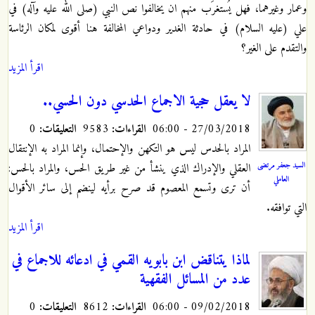
وعمار وغيرهما، فهل يُستغرَب منهم ان يخالفوا نص النبي (صلى الله عليه وآله) في
علي (عليه السلام) في حادثة الغدير ودواعي المخالفة هنا أقوى لمكان الرئاسة
والتقدم على الغير؟
اقرأ المزيد
لا يعقل حجية الاجماع الحدسي دون الحسي..
27/03/2018 - 06:00
القراءات:
9583
التعليقات:
0
المراد بالحدس ليس هو التكهن والإحتمال، وإنما المراد به الإنتقال
السيد جعفر مرتضى
العقلي والإدراك الذي ينشأ من غير طريق الحس، والمراد بالحس:
العاملي
أن ترى وتسمع المعصوم قد صرح برأيه لينضم إلى سائر الأقوال
التي توافقه.
اقرأ المزيد
لماذا يتناقض ابن بابويه القمي في ادعائه للاجماع في
عدد من المسائل الفقهية
09/02/2018 - 06:00
القراءات:
8612
التعليقات:
0