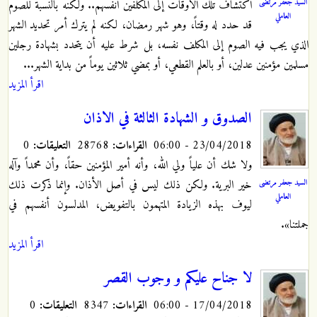
السيد جعفر مرتضى
اكتشاف تلك الأوقات إلى المكلفين أنفسهم.. ولكنه بالنسبة للصوم
العاملي
قد حدد له وقتاً، وهو شهر رمضان، لكنه لم يترك أمر تحديد الشهر
الذي يجب فيه الصوم إلى المكلف نفسه، بل شرط عليه أن يتحدد بشهادة رجلين
مسلمين مؤمنين عدلين، أو بالعلم القطعي، أو بمضي ثلاثين يوماً من بداية الشهر...
اقرأ المزيد
الصدوق و الشهادة الثالثة في الاذان
23/04/2018 - 06:00
القراءات:
28768
التعليقات:
0
ولا شك أن علياً ولي الله، وأنه أمير المؤمنين حقاً، وأن محمداً وآله
السيد جعفر مرتضى
خير البرية. ولكن ذلك ليس في أصل الأذان. وإنما ذكرت ذلك
العاملي
ليوف بهذه الزيادة المتهمون بالتفويض، المدلسون أنفسهم في
جملتنا».
اقرأ المزيد
لا جناح عليكم و وجوب القصر
17/04/2018 - 06:00
القراءات:
8347
التعليقات:
0