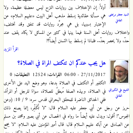
أولاً: إن الإختلاف بين روايات النزح ليس معضلة عظيمة، ولا
السيد جعفر مرتضى
هي مسألة عقائدية يسقط مذهب أهل البيت «عليهم السلام» عن
العاملي
الإعتبار بسببها، بل هي مجرَّد روايات قد تتفق وقد تختلف،
واختلاف روايات أهل السنة فيما بينها في كثير من المسائل لا يكاد يقف عند
حدّ، ولا يحصر بعدّ.. فلماذا لم يسقط بها التسنن أيضاً؟!
اقرأ المزيد
هل يجب عندكم ان تتكتف المراة في الصلاة؟
27/11/2017 - 06:00
القراءات:
12524
التعليقات:
0
التكفير أو التكتف في الصلاة بدعة، وهو وضع اليد على الأخرى
الشيخ علي الكوراني
في الصلاة، وبهذه الصفة مُبطلٌ للصلاة، سواءً للرجل أو المرأة.
العاملي
ففي الحدائق الناضرة للمحقق البحراني قدس سره: 9 / 10: (وعن
حريز عن رجل عن أبي جعفر عليه السلام قال: "لا تُكَفِّر، إنما يصنع ذلك
المجوس"! أقول: ويدل عليه أيضاً ما رواه في الخصال عن أبي بصير ومحمد بن مسلم
عن الصادق عن آبائه عليهم السلام قال: قال أمير المؤمنين عليه السلام: "لا يجمع
المؤمن يديه في صلاته وهو قائم بين يدي الله عز و جل، يتشبه بأهل الكفر، يعني