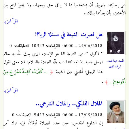
على إجازته، وللمولى أن يستخدمها بما لا ينافي حق زوجها.. ولا يجوز الجمع بين
الأختين، بأن يطأهما بالملك..
اقرأ المزيد
هل قصرت الشيعة في مسئلة الربا؟!
24/06/2018 - 06:00
القراءات:
10343
التعليقات:
0
" فأقول ": دين الشيعة انما هو الإسلام الذي بعث الله به خاتم
السيد عبدالحسين
الرسل وسيد الانام، محمدا عليه وآله الصلاة والسلام، فلا معنى لقول
شرف الدين
... كَبُرَتْ كَلِمَةً تَخْرُجُ مِنْ
هذا الرجل: أعجبني دين الشيعة
﴿
أَفْوَاهِهِمْ ...
.
﴾
اقرأ المزيد
الهلال الفلكي.. والهلال الشرعي..
17/05/2018 - 06:00
القراءات:
9453
التعليقات:
0
إن الشارع المقدس، حين حدد للصلاة أوقاتاً، فإنه ترك أمر