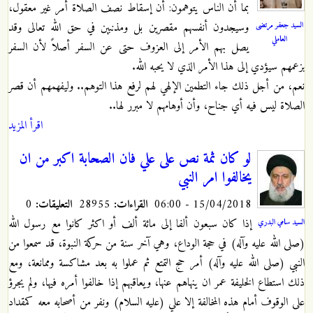
بما أن الناس يتوهمون: أن إسقاط نصف الصلاة أمر غير معقول،
السيد جعفر مرتضى
وسيجدون أنفسهم مقصرين بل ومذنبين في حق الله تعالى وقد
العاملي
يصل بهم الأمر إلى العزوف حتى عن السفر أصلاً لأن السفر
بزعمهم سيؤدي إلى هذا الأمر الذي لا يحبه الله.
نعم، من أجل ذلك جاء التطمين الإلهي لهم لرفع هذا التوهم.. وليفهمهم أن قصر
الصلاة ليس فيه أي جناح، وأن أوهامهم لا مبرر لها..
اقرأ المزيد
لو كان ثمة نص على علي فان الصحابة اكبر من ان
يخالفوا امر النبي
15/04/2018 - 06:00
القراءات:
28955
التعليقات:
0
إذا كان سبعون ألفا إلى مائة ألف أو اكثر كانوا مع رسول الله
السيد سامي البدري
(صلى الله عليه وآله) في حجة الوداع، وهي آخر سنة من حركة النبوة، قد سمعوا من
النبي (صلى الله عليه وآله) أمر حج التمتع ثم عملوا به بعد مشاكسة وممانعة، ومع
ذلك استطاع الخليفة عمر ان ينهاهم عنها، ويعاقبهم إذا خالفوا أمره فيها، ولم يجرؤ
على الوقوف أمام هذه المخالفة إلا علي (عليه السلام) ونفر من أصحابه معه كمقداد