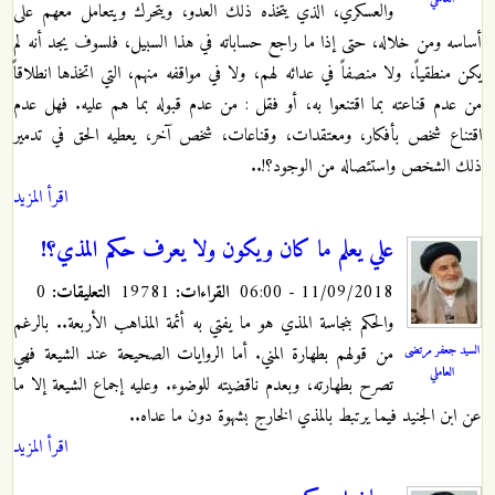
والعسكري، الذي يتخذه ذلك العدو، ويتحرك ويتعامل معهم على
أساسه ومن خلاله، حتى إذا ما راجع حساباته في هذا السبيل، فلسوف يجد أنه لم
يكن منطقياً، ولا منصفاً في عدائه لهم، ولا في مواقفه منهم، التي اتخذها انطلاقاً
من عدم قناعته بما اقتنعوا به، أو فقل : من عدم قبوله بما هم عليه. فهل عدم
اقتناع شخص بأفكار، ومعتقدات، وقناعات، شخص آخر، يعطيه الحق في تدمير
ذلك الشخص واستئصاله من الوجود؟!..
اقرأ المزيد
علي يعلم ما كان ويكون ولا يعرف حكم المذي؟!
11/09/2018 - 06:00
القراءات:
19781
التعليقات:
0
والحكم بنجاسة المذي هو ما يفتي به أئمة المذاهب الأربعة.. بالرغم
السيد جعفر مرتضى
من قولهم بطهارة المني. أما الروايات الصحيحة عند الشيعة فهي
العاملي
تصرح بطهارته، وبعدم ناقضيته للوضوء. وعليه إجماع الشيعة إلا ما
عن ابن الجنيد فيما يرتبط بالمذي الخارج بشهوة دون ما عداه..
اقرأ المزيد