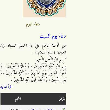
دعاء اليوم
دعاء يوم السبت
من أدعية الإمام علي بن الحسين السجاد زين
العابدين ( عليه السَّلام ) :
" بِسْمِ اللَّهِ الرَّحْمنِ الرَّحِيمِ
بِسْمِ اللَّهِ كَلِمَةِ الْمُعْتَصِمِينَ ، وَ مَقَالَةِ الْمُتَحَرِّزِينَ ، وَ
أَعُوذُ بِاللَّهِ مِنْ جَوْرِ الْجَائِرِينَ ، وَ كَيْدِ الْحَاسِدِينَ ، وَ
بَغْيِ الطَّاغِينَ ، وَ أَحْمَدُهُ فَوْقَ حَمْدِ الْحَامِدِينَ .
اقرأ المزيد
المرفق
الحجم