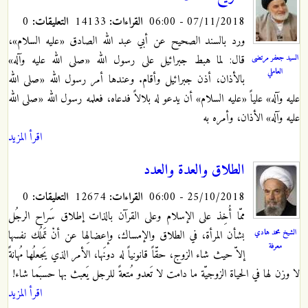
07/11/2018 - 06:00
القراءات:
14133
التعليقات:
0
ورد بالسند الصحيح عن أبي عبد الله الصادق «عليه السلام»،
السيد جعفر مرتضى
قال: لما هبط جبرائيل على رسول الله «صلى الله عليه وآله»
العاملي
بالأذان، أذن جبرائيل وأقام. وعندها أمر رسول الله «صلى الله
عليه وآله» علياً «عليه السلام» أن يدعو له بلالاً فدعاه، فعلمه رسول الله «صلى الله
عليه وآله» الأذان، وأمره به
اقرأ المزيد
الطلاق والعدة والعدد
25/10/2018 - 06:00
القراءات:
12674
التعليقات:
0
ممّا أُخِذ على الإسلام وعلى القرآن بالذات إطلاق سَراح الرجُل
الشيخ محمد هادي
بشأن المرأة، في الطلاق والإمساك، وإعضالِها عن أنْ تَملُك نفسها
معرفة
إلاّ حيث شاء الزوج، حقّاً قانونياً له دونَها، الأمر الذي يَجعلُها مُهانةً
لا وزن لها في الحياة الزوجيّة ما دامت لا تَعدو مُتعةً للرجل يَعبث بها حسبَما شاء!
اقرأ المزيد