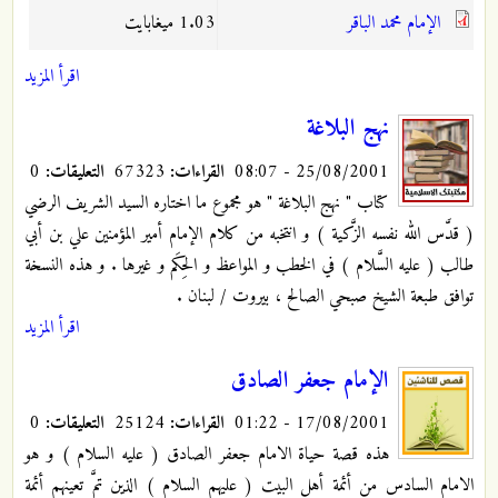
الإمام محمد الباقر
1.03 ميغابايت
اقرأ المزيد
نهج البلاغة
25/08/2001 - 08:07
القراءات:
67323
التعليقات:
0
كتاب " نهج البلاغة " هو مجموع ما اختاره السيد الشريف الرضي
( قدَّس الله نفسه الزَّكية ) و انتخبه من كلام الإمام أمير المؤمنين علي بن أبي
طالب ( عليه السَّلام ) في الخطب و المواعظ و الحِكَم و غيرها . و هذه النسخة
توافق طبعة الشيخ صبحي الصالح ، بيروت / لبنان .
اقرأ المزيد
الإمام جعفر الصادق
17/08/2001 - 01:22
القراءات:
25124
التعليقات:
0
هذه قصة حياة الامام جعفر الصادق ( عليه السلام ) و هو
الامام السادس من أئمة أهل البيت ( عليهم السلام ) الذين تمَّ تعينهم أئمة