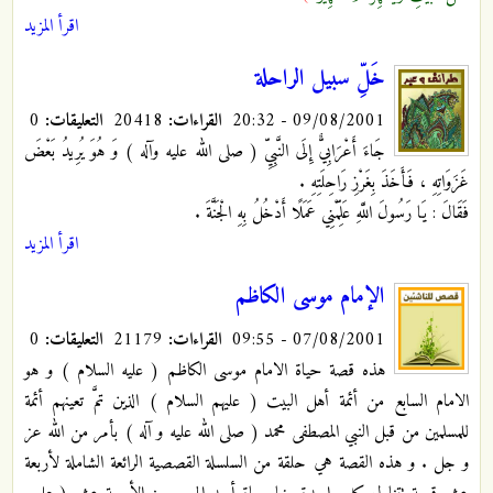
اقرأ المزيد
خَلِّ سبيل الراحلة
09/08/2001 - 20:32
القراءات:
20418
التعليقات:
0
جَاءَ أَعْرَابِيٌّ إِلَى النَّبِيِّ ( صلى الله عليه وآله ) وَ هُوَ يُرِيدُ بَعْضَ
غَزَوَاتِهِ ، فَأَخَذَ بِغَرْزِ رَاحِلَتِهِ .
فَقَالَ : يَا رَسُولَ اللَّهِ عَلِّمْنِي عَمَلًا أَدْخُلُ بِهِ الْجَنَّةَ .
اقرأ المزيد
الإمام موسى الكاظم
07/08/2001 - 09:55
القراءات:
21179
التعليقات:
0
هذه قصة حياة الامام موسى الكاظم ( عليه السلام ) و هو
الامام السابع من أئمة أهل البيت ( عليهم السلام ) الذين تمَّ تعينهم أئمة
للمسلمين من قبل النبي المصطفى محمد ( صلى الله عليه و آله ) بأمر من الله عز
و جل . و هذه القصة هي حلقة من السلسلة القصصية الرائعة الشاملة لأربعة