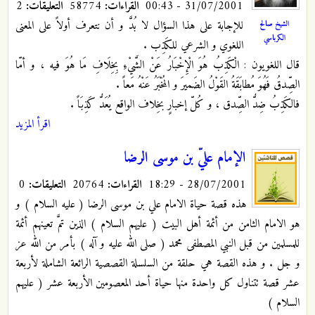
31/07/2001 - 00:43
القراءات:
58774
التعليقات:
2
للإجابة على هذا السؤال لا بُدَّ و أن نتعرف أولاً على المعنى
الشيخ صالح
الكرباسي
اللغوي و الشرعي للكَذِب .
قال اللغويون : الْكَذِبُ هُوَ الْإِخْبَارُ عَنْ الشَّيْءِ بِخِلَافِ مَا هُوَ فيه ، و أمّا
الصِّدقُ فَهُوَ مُطابَقَةُ القَوْلُ الضَميرَ و المُخْبَرُ عَنْهُ مَعاً .
فالكَذِبُ ضِدُّ الصِّدق ، و كُلّ إخبارٍ بخِلاف الواقع يُعَدُّ كَذِبَاً
.
اقرأ المزيد
الإمام عليّ بن موسى الرضا
28/07/2001 - 18:29
القراءات:
20764
التعليقات:
0
هذه قصة حياة الامام علي بن موسى الرضا ( عليه السلام ) و
هو الامام الثامن من أئمة أهل البيت ( عليهم السلام ) الذين تمَّ تعينهم أئمة
للمسلمين من قبل النبي المصطفى محمد ( صلى الله عليه و آله ) بأمر من الله عز
و جل . و هذه القصة هي حلقة من السلسلة القصصية الرائعة الشاملة لأربعة
عشر قصة تتناول كل واحدة منها حياة أحد المعصومين الأربعة عشر ( عليهم
السلام )