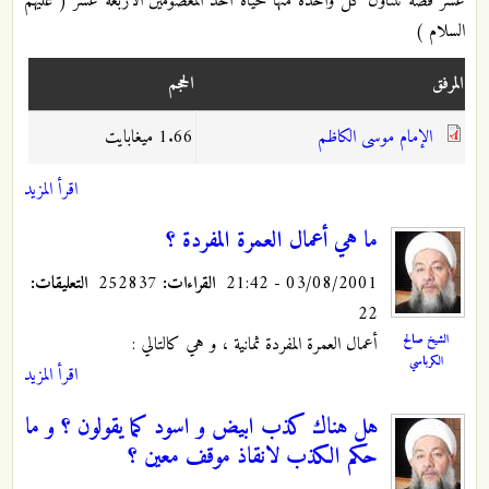
عشر قصة تتناول كل واحدة منها حياة أحد المعصومين الأربعة عشر ( عليهم
السلام )
المرفق
الحجم
الإمام موسى الكاظم
1.66 ميغابايت
اقرأ المزيد
ما هي أعمال العمرة المفردة ؟
03/08/2001 - 21:42
القراءات:
252837
التعليقات:
22
الشيخ صالح
أعمال العمرة المفردة ثمانية ، و هي كالتالي :
الكرباسي
اقرأ المزيد
هل هناك كذب ابيض و اسود كما يقولون ؟ و ما
حكم الكذب لانقاذ موقف معين ؟