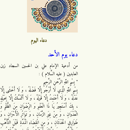
دعاء اليوم
دعاء يوم الأحد
من أدعية الإمام علي بن الحسين السجاد زين
العابدين ( عليه السَّلام ) :
" بِسْمِ اللَّهِ الرَّحْمنِ الرَّحِيمِ
بِسْمِ اللَّهِ الَّذِي لَا أَرْجُو إِلَّا فَضْلَهُ ، وَ لَا أَخْشَى إِلَّا
عَدْلَهُ ، وَ لَا أَعْتَمِدُ إِلَّا قَوْلَهُ ، وَ لَا أَتَمَسَّكُ إِلَّا بِحَبْلِهِ
، بِكَ أَسْتَجِيرُ يَا ذَا الْعَفْوِ وَ الرِّضْوَانِ مِنَ الظُّلْمِ وَ
الْعُدْوَانِ ، وَ مِنْ غِيَرِ الزَّمَانِ ، وَ تَوَاتُرِ الْأَحْزَانِ ، وَ
طَوَارِقِ الْحَدَثَانِ ، وَ مِنِ انْقِضَاءِ الْمُدَّةِ قَبْلَ التَّأَهُّبِ