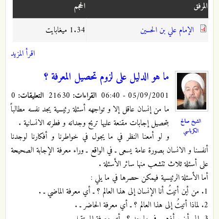
المرفق
الحجم
الإمام علي بن الحسين
1.34 ميغابايت
اقرأ المزيد
ما هو الدليل على لزوم تحصيل المعرفة ؟
05/09/2001 - 06:40
القراءات:
21630
التعليقات:
0
ما من إنسان عاقل إلا و تواجهه أسئلة رئيسية يجد نفسه مطالباً
الشيخ صالح
بتحصيل إجابات مقنعة عليها تريح وجدانه و فطرته الانسانية .
الكرباسي
و لو أمعنا النظر في ما يجول في خواطرنا و أفكارنا لوجدنا
أنفسنا و الانسان بصورة عامة يسعى ـ في الواقع ـ وراء معرفة الإجابة الصحيحة
على أسئلة ثلاث تتشعب منها سائر الأسئلة .
أما الأسئلة الرئيسية فيمكن حصرها في ما يلي :
1. من أين أتيتُ أنا الإنسان إلى هذا العالم ؟ ـ أي معرفة الماضي ـ .
2. لماذا أتيتُ إلى هذا العالم ؟ ـ أي معرفة الحاضر ـ .
3. إلى أين سأذهب في ما بعد ؟ ـ أي معرفة المستقبل ـ .