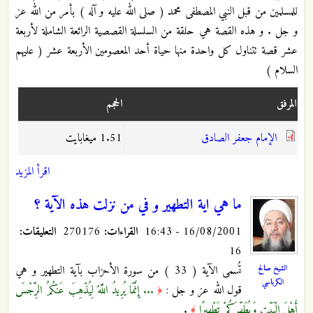
للمسلمين من قبل النبي المصطفى محمد ( صلى الله عليه و آله ) بأمر من الله عز
و جل . و هذه القصة هي حلقة من السلسلة القصصية الرائعة الشاملة لأربعة
عشر قصة تتناول كل واحدة منها حياة أحد المعصومين الأربعة عشر ( عليهم
السلام )
المرفق
الحجم
الإمام جعفر الصادق
1.51 ميغابايت
اقرأ المزيد
ما هي اية التطهير و في من نزلت هذه الآية ؟
16/08/2001 - 16:43
القراءات:
270176
التعليقات:
16
الشيخ صالح
تُسمى الآية ( 33 ) من سورة الأحزاب بآية التطهير و هي
الكرباسي
قول الله عز و جل :
... إِنَّمَا يُرِيدُ اللَّهُ لِيُذْهِبَ عَنكُمُ الرِّجْسَ
﴿
أَهْلَ الْبَيْتِ وَيُطَهِّرَكُمْ تَطْهِيرًا
.
﴾