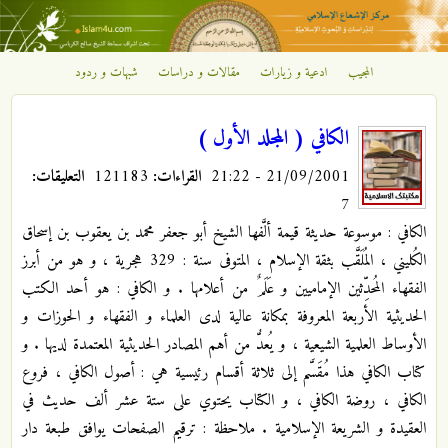
تجاوز إلى المحتوى الرئيسي
المجيب
ادعية و زيارات
مقالات و دراسات
شبهات و ردود
مركز
الإشعاع
الكافي ( المجلد الأول )
21/09/2001 - 21:22
القراءات:
121183
التعليقات:
الإسلامي
7
الكافي : موسوعة حديثة قيمة ألَّفها الشيخ أبو جعفر محمد بن يعقوب بن إسحاق
الكُليني ، المُلَقَّب بثقة الإسلام ، المتوفى سنة : 329 هجرية ، و هو من أبرز
الفقهاء المُحدِّثين الإماميين و عَلَمٌ من أعلامها . و الكافي : هو أحد الكتب
الحديثية الأربعة المعروفة بمكانة عالية لدى العلماء و الفقهاء و الحوزات و
الأوساط العلمية الشيعية ، و يُعدُّ من أهم المصادر الحديثية المعتمدة لديها . و
كتاب الكافي هذا مُقَسَّم إلى ثلاثة أقسام رئيسية هي : أصول الكافي ، فروع
الكافي ، روضة الكافي ، و الكتاب يحتوي على ستة عشر ألف حديث في
العقيدة و الشريعة الإسلامية . ملاحظة : ترقيم الصفحات يوافق طبعة دار