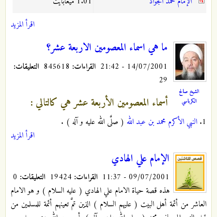
الإمام محمّد الجواد
1.01 ميغابايت
اقرأ المزيد
ما هي اسماء المعصومين الاربعة عشر؟
14/07/2001 - 21:42
القراءات:
845618
التعليقات:
29
الشيخ صالح
أسماء المعصومين الأربعة عشر هي كالتالي :
الكرباسي
1.
النبي الأكرم محمد بن عبد الله
( صلَّى الله عليه و آله ) .
اقرأ المزيد
الإمام علي الهادي
09/07/2001 - 11:37
القراءات:
19424
التعليقات:
0
هذه قصة حياة الامام علي الهادي ( عليه السلام ) و هو الامام
العاشر من أئمة أهل البيت ( عليهم السلام ) الذين تمَّ تعينهم أئمة للمسلمين من