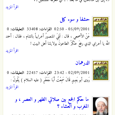
اقرأ المزيد
حشفا و سوء كيل
05/09/2001 - 02:50
القراءات:
33408
التعليقات:
0
عَنْ الأصمعي ، قال : لَقِيَ المنصورُ
أعرابياً بالشام ، فقال : أحمد
الله يا أعرابي الذي رفعَ عنكُمُ الطاعونَ بولايتنا أهل البيت !
اقرأ المزيد
الدرهمان
02/09/2001 - 23:42
القراءات:
22457
التعليقات:
0
رَوى أبو بَصِيرٍ قَالَ سَمِعْتُ أَبَا جَعْفَرٍ
( عليه السلام ) يَقُولُ :
اقرأ المزيد
ما حكم الجمع بين صلاتي الظهر و العصر ، و
المغرب و العشاء ؟