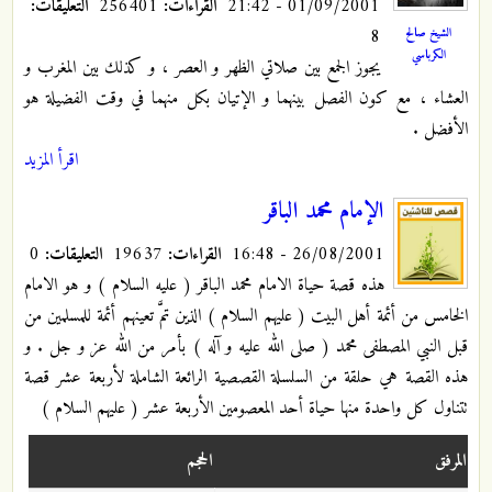
01/09/2001 - 21:42
القراءات:
256401
التعليقات:
8
الشيخ صالح
الكرباسي
يجوز الجمع بين صلاتي الظهر و العصر ، و كذلك بين المغرب و
العشاء ، مع كون الفصل بينهما و الإتيان بكل منهما في وقت الفضيلة
هو
الأفضل .
اقرأ المزيد
الإمام محمد الباقر
26/08/2001 - 16:48
القراءات:
19637
التعليقات:
0
هذه قصة حياة الامام محمد الباقر ( عليه السلام ) و هو الامام
الخامس من أئمة أهل البيت ( عليهم السلام ) الذين تمَّ تعينهم أئمة للمسلمين من
قبل النبي المصطفى محمد ( صلى الله عليه و آله ) بأمر من الله عز و جل . و
هذه القصة هي حلقة من السلسلة القصصية الرائعة الشاملة لأربعة عشر قصة
تتناول كل واحدة منها حياة أحد المعصومين الأربعة عشر ( عليهم السلام )
المرفق
الحجم