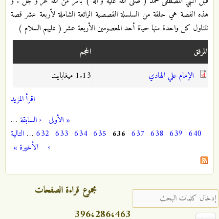
قبل النبي المصطفى محمد ( صلى الله عليه و آله ) بأمر من الله عز و جل . و
هذه القصة هي حلقة من السلسلة القصصية الرائعة الشاملة لأربعة عشر قصة
تتناول كل واحدة منها حياة أحد المعصومين الأربعة عشر ( عليهم السلام )
المرفق
الحجم
الإمام علي الهادي
1.13 ميغابايت
اقرأ المزيد
« الأولى
‹ السابقة
…
الصفحات
640
639
638
637
636
635
634
633
632
…
التالية
›
الأخيرة »
مجموع قراءة الصفحات
‏إدخال كلمات البحث ‏
396،286،463