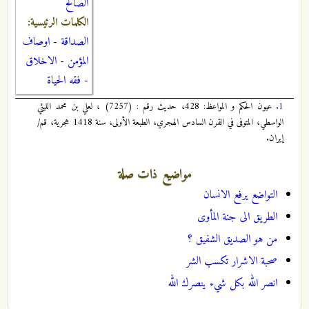
الصالح
الكلمات الرئيسية:
الصداقة
-
اوصاف
المؤمن
-
الاخلاق
-
فقه الحياة
1.
عيون الحكم و المواعظ: 428، حديث رقم : (7257) ، لعلي بن محمد الليثي
الواسطي، المتوفى في القرن السادس الهجري، الطبعة الأولى، سنة 1418 هجرية، قم/
إيران.
مواضيع ذات صلة
التواضع يرفع الانسان
الطريق الى جنة المأوى
من هو الصديق الشفيق ؟
صحبة الاشرار تكسب الشر
انصر الله بكل شيء ينصرك الله