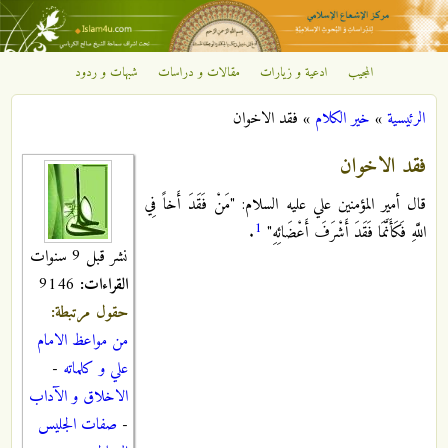
تجاوز إلى المحتوى الرئيسي
المجيب
ادعية و زيارات
مقالات و دراسات
شبهات و ردود
مركز
الرئيسية
»
خير الكلام
»
فقد الاخوان
الإشعاع
أنت هنا
فقد الاخوان
الإسلامي
قال أمير المؤمنين علي عليه السلام: "مَنْ فَقَدَ أَخاً فِي
1
اللَّهِ فَكَأَنَّمَا فَقَدَ أَشْرَفَ أَعْضَائِهِ"
.
نشر قبل 9 سنوات
القراءات:
9146
حقول مرتبطة:
من مواعظ الامام
علي و كلماته
-
الاخلاق و الآداب
-
صفات الجليس