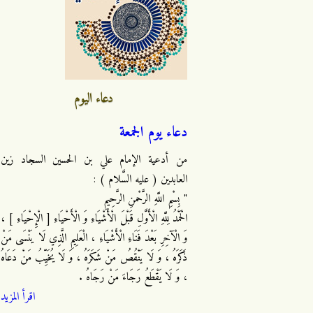
دعاء اليوم
دعاء يوم الجمعة
من أدعية الإمام علي بن الحسين السجاد زين
العابدين ( عليه السَّلام ) :
" بِسْمِ اللَّهِ الرَّحْمنِ الرَّحِيمِ
الْحَمْدُ لِلَّهِ الْأَوَّلِ قَبْلَ الْأَشْيَاءِ وَ الْأَحْيَاءِ [ الْإِحْيَاءِ ] ،
وَ الْآخِرِ بَعْدَ فَنَاءِ الْأَشْيَاءِ ، الْعَلِيمِ الَّذِي لَا يَنْسَى مَنْ
ذَكَرَهُ ، وَ لَا يَنْقُصُ مَنْ شَكَرَهُ ، وَ لَا يُخَيِّبُ مَنْ دَعَاهُ
، وَ لَا يَقْطَعُ رَجَاءَ مَنْ رَجَاهُ .
اقرأ المزيد