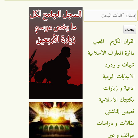
‏إدخال كلمات البحث ‏
القران الكريم
المجيب
دائرة المعارف الاسلامية
شبهات و ردود
الاجابات اليومية
ادعية و زيارات
مكتبتك الاسلامية
قصص للناشئين
مقالات و دراسات
طرائف و عبر