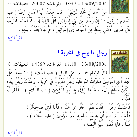
13/09/2006 - 08:53
القراءات:
20007
التعليقات:
0
عَنْ أَحْمَدَ بْنِ مُحَمَّدٍ الْبَزَنْطِيِّ ، قَالَ سَمِعْتُ أَبَا الْحَسَنِ الرِّضَا ( عليه
السَّلام )
يَقُولُ : " إِنَّ رَجُلًا مِنْ بَنِي إِسْرَائِيلَ قَتَلَ قَرَابَةً لَهُ ، ثُمَّ أَخَذَهُ فَطَرَحَهُ
عَلَى طَرِيقِ أَفْضَلِ سِبْطٍ مِنْ أَسْبَاطِ بَنِي إِسْرَائِيلَ ، ثُمَّ جَاءَ يَطْلُبُ بِدَمِهِ .
اقرأ المزيد
رجل مذبوح في الخربة !
23/08/2006 - 15:10
القراءات:
14369
التعليقات:
0
قَالَ الإمام محمد بن علي الباقر ( عليه السَّلام ) : " وُجِدَ عَلَى
عَهْدِ أَمِيرِ الْمُؤْمِنِينَ صَلَوَاتُ اللَّهِ عَلَيْهِ رَجُلٌ مَذْبُوحٌ فِي خَرِبَةٍ ، وَ هُنَاكَ رَجُلٌ بِيَدِهِ
سِكِّينٌ مُلَطَّخٌ بِالدَّمِ ، فَأُخِذَ لِيُؤْتَى بِهِ أَمِيرُ الْمُؤْمِنِينَ ( عليه السَّلام ) ، فَأَقَرَّ أَنَّهُ
قَتَلَهُ .
فَاسْتَقْبَلَهُ رَجُلٌ ، فَقَالَ لَهُمْ : خَلُّوا عَنْ هَذَا ، فَأَنَا قَاتِلُ صَاحِبِكُمْ !
فَأُخِذَ أَيْضاً ، وَ أُتِيَ بِهِ مَعَ صَاحِبِهِ أَمِيرُ الْمُؤْمِنِينَ ( عليه السَّلام ) .
فَلَمَّا دَخَلُوا قَصُّوا عَلَيْهِ الْقِصَّةَ .
اقرأ المزيد