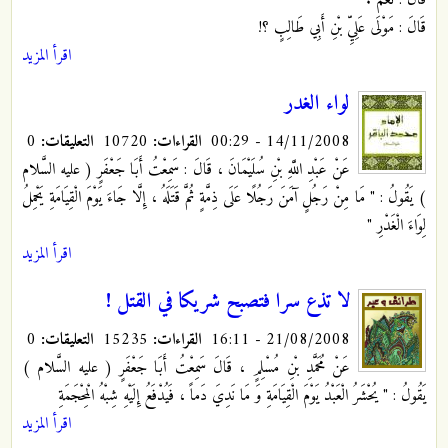
قَالَ : مَوْلَى عَلِيِّ بْنِ أَبِي طَالِبٍ ؟!
اقرأ المزيد
لواء الغدر
14/11/2008 - 00:29
القراءات:
10720
التعليقات:
0
عَنْ عَبْدِ اللَّهِ بْنِ سُلَيْمَانَ ، قَالَ : سَمِعْتُ أَبَا جَعْفَرٍ
( عليه السَّلام
) يَقُولُ : " مَا مِنْ رَجُلٍ آمَنَ رَجُلًا عَلَى ذِمَّةٍ ثُمَّ قَتَلَهُ ، إِلَّا جَاءَ يَوْمَ الْقِيَامَةِ يَحْمِلُ
لِوَاءَ الْغَدْرِ "
اقرأ المزيد
لا تذع سرا فتصبح شريكا في القتل !
21/08/2008 - 16:11
القراءات:
15235
التعليقات:
0
عَنْ مُحَمَّدِ بْنِ مُسْلِمٍ ، قَالَ سَمِعْتُ أَبَا جَعْفَرٍ
( عليه السَّلام )
يَقُولُ : " يُحْشَرُ الْعَبْدُ يَوْمَ الْقِيَامَةِ وَ مَا نَدِيَ دَماً
، فَيُدْفَعُ إِلَيْهِ شِبْهُ الْمِحْجَمَةِ
اقرأ المزيد