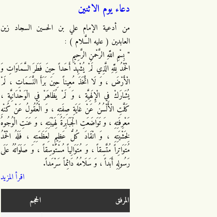
دعاء يوم الاثنين
من أدعية الإمام علي بن الحسين السجاد زين
العابدين ( عليه السَّلام ) :
" بِسْمِ اللَّهِ الرَّحْمنِ الرَّحِيمِ
الْحَمْدُ لِلَّهِ الَّذِي لَمْ يُشْهِدْ أَحَداً حِينَ فَطَرَ السَّمَاوَاتِ وَ
الْأَرْضَ ، وَ لَا اتَّخَذَ مُعِيناً حِينَ بَرَأَ النَّسَمَاتِ ، لَمْ
يُشَارَكْ فِي الْإِلَهِيَّةِ ، وَ لَمْ يُظَاهَرْ فِي الْوَحْدَانِيَّةِ ،
كَلَّتِ الْأَلْسُنُ عَنْ غَايَةِ صِفَتِهِ ، وَ الْعُقُولُ عَنْ كُنْهِ
مَعْرِفَتِهِ ، وَ تَوَاضَعَتِ الْجَبَابِرَةُ لِهَيْبَتِهِ ، وَ عَنَتِ الْوُجُوهُ
لِخَشْيَتِهِ ، وَ انْقَادَ كُلُّ عَظِيمٍ لِعَظَمَتِهِ ، فَلَهُ الْحَمْدُ
مُتَوَاتِراً مُتَّسِقاً ، وَ مُتَوَالِياً مُسْتَوْسِقاً ، وَ صَلَوَاتُهُ عَلَى
رَسُولِهِ أَبَداً ، وَ سَلَامُهُ دَائِماً سَرْمَداً.
اقرأ المزيد
المرفق
الحجم