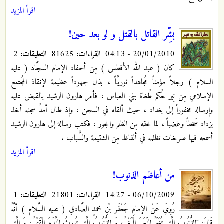
اقرأ المزيد
بشِّر القاتل بالقتل و لو بعد حين!
20/01/2010 - 04:13
القراءات:
81625
التعليقات:
2
كان ( عبد الله الأفطس ) مِن أحفاد الإمام السجَّاد ( عليه
السلام ) رجلاً مؤمناً مُجاهداً ثوريَّاً ، بذل جهوداً عظيمة لإنقاذ المُجتمع
الإسلامي مِن نِير حُكم طُغاة بني العباس ، فأمر هارون الرشيد بالقبض عليه
وإرساله مخفوراً إلى بغداد ، حيث ألقاه في السجن ، وإذ طال أمدُ سجنه أخذ
يزداد سَخطاً وغضباً ، لما لحقه مِن الظلم والجور ، فكتب رسالة إلى هارون الرشيد
أسمعه فيها صرخات تظلمه في ألفاظ مِن الشتيمة والسُّباب .
اقرأ المزيد
من أعاظم الذنوب!
06/10/2009 - 14:27
القراءات:
21801
التعليقات:
1
رُوِيَ عَنْ الإمامِ جَعْفَر بْنِ محمدٍ الصَّادقِ ( عليه السَّلام ) أنَّهُ
قَالَ: "الذُّنُوبُ الَّتِي تُغَيِّرُ النِّعَمَ الْبَغْيُ، وَ الذُّنُوبُ الَّتِي تُورِثُ النَّدَمَ الْقَتْلُ، وَ الَّتِي