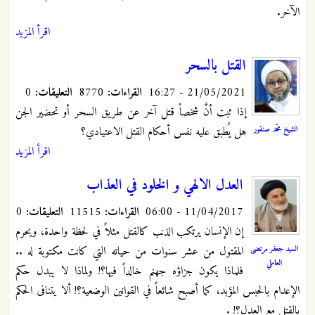
الآخر.
اقرأ المزيد
القتل بالسحر
21/05/2021 - 16:27
القراءات:
8770
التعليقات:
0
إذا ثبت أنَّ شخصاً قتل آخر عن طريق السحر أو تحضير الجن
الشيخ محمّد صنقور
هل يُطبق عليه نفس أحكام القتل الاعتيادي؟
اقرأ المزيد
العدل الالهي و الخلود في العذاب
11/04/2017 - 06:00
القراءات:
11515
التعليقات:
0
إن الإنسان يرتكب الذنب كالقتل مثلاً في لحظة واحدة، ويحرم
السيد جعفر مرتضى
المقتول من عشر سنوات من حياته التي كانت مكتوبة له ..
العاملي
فلماذا يكون جزاؤه جهنم خالداً فيها؟! ولماذا لا يبدل حكم
الإعدام بالحبس المؤبد، كما أصبح شائعاً في القوانين الوضعية؟! ألا يتنافى الحكم
بالقتل مع العدل؟! .