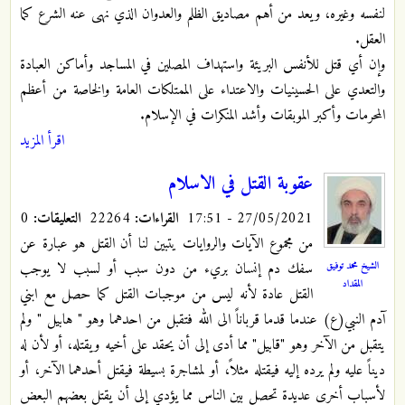
لنفسه وغيره، ويعد من أهم مصاديق الظلم والعدوان الذي نهى عنه الشرع كما
العقل.
وإن أي قتل للأنفس البريئة واستهداف المصلين في المساجد وأماكن العبادة
والتعدي على الحسينيات والاعتداء على الممتلكات العامة والخاصة من أعظم
المحرمات وأكبر الموبقات وأشد المنكرات في الإسلام.
اقرأ المزيد
عقوبة القتل في الاسلام
27/05/2021 - 17:51
القراءات:
22264
التعليقات:
0
من مجموع الآيات والروايات يتبين لنا أن القتل هو عبارة عن
الشيخ محمد توفيق
سفك دم إنسان بريء من دون سبب أو لسبب لا يوجب
المقداد
القتل عادة لأنه ليس من موجبات القتل كما حصل مع ابني
آدم النبي(ع) عندما قدما قرباناً الى الله فتقبل من احدهما وهو " هابيل " ولم
يتقبل من الآخر وهو "قابيل" مما أدى إلى أن يحقد على أخيه ويقتله، أو لأن له
ديناً عليه ولم يرده إليه فيقتله مثلاً، أو لمشاجرة بسيطة فيقتل أحدهما الآخر، أو
لأسباب أخرى عديدة تحصل بين الناس مما يؤدي إلى أن يقتل بعضهم البعض