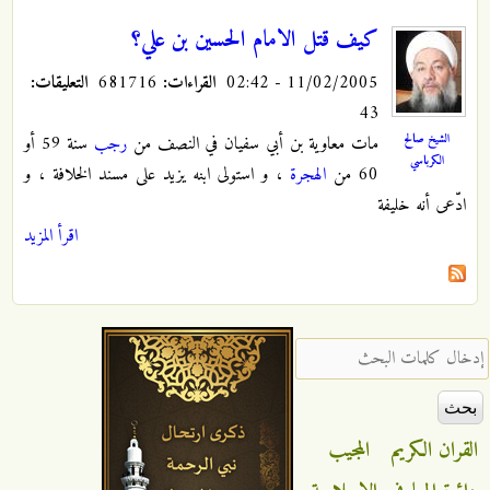
كيف قتل الامام الحسين بن علي؟
11/02/2005 - 02:42
القراءات:
681716
التعليقات:
43
الشيخ صالح
مات معاوية بن أبي سفيان في النصف من
رجب
سنة 59 أو
الكرباسي
60 من
الهجرة
، و استولى ابنه يزيد على مسند الخلافة ، و
ادّعى أنه خليفة
اقرأ المزيد
‏إدخال كلمات البحث ‏
القران الكريم
المجيب