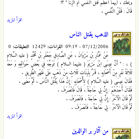
وَيْحَكَ ، أَيُّهُمَا أَعْظَمُ قَتْلُ النَّفْسِ أَوِ الزِّنَا " ؟!
قَالَ : قَتْلُ النَّفْسِ .
اقرأ المزيد
الذهب يقتل الناس
07/12/2006 - 09:19
القراءات:
12429
التعليقات:
0
عَنْ عَمَّارِ بْنِ مَرْوَانَ ، عَنِ الصَّادِقِ جَعْفَرِ بْنِ مُحَمَّدٍ ( عليه السَّلام
) ، : " أَنَّ عِيسَى ابْنَ مَرْيَمَ ( عليهما السلام ) تَوَجَّهَ فِي بَعْضِ حَوَائِجِهِ وَ مَعَهُ
ثَلَاثَةُ نَفَرٍ مِنْ أَصْحَابِهِ ، فَمَرَّ بِلَبِنَاتٍ ثَلَاثٍ مِنْ ذَهَبٍ عَلَى ظَهْرِ الطَّرِيقِ .
فَقَالَ عِيسَى ( عليه السَّلام ) لِأَصْحَابِهِ : إِنَّ هَذَا يَقْتُلُ النَّاسَ ، ثُمَّ مَضَى .
فَقَالَ أَحَدُهُمْ : إِنَّ لِي حَاجَةً ، قَالَ فَانْصَرَفَ .
ثُمَّ قَالَ الْآخَرُ : إِنَّ لِي حَاجَةً ، فَانْصَرَفَ .
ثُمَّ قَالَ الْآخَرُ : لِي حَاجَةٌ ، فَانْصَرَفَ .
اقرأ المزيد
من آثار بر الوالدين