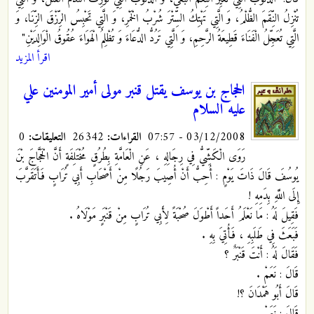
تُنْزِلُ النِّقَمَ الظُّلْمُ، وَ الَّتِي تَهْتِكُ السِّتْرَ شُرْبُ الْخَمْرِ، وَ الَّتِي تَحْبِسُ الرِّزْقَ الزِّنَا، وَ
الَّتِي تُعَجِّلُ الْفَنَاءَ قَطِيعَةُ الرَّحِمِ، وَ الَّتِي تَرُدُّ الدُّعَاءَ وَ تُظْلِمُ الْهَوَاءَ عُقُوقُ الْوَالِدَيْنِ"
اقرأ المزيد
الحجاج بن يوسف يقتل قنبر مولى أمير المومنين علي
عليه السلام
03/12/2008 - 07:57
القراءات:
26342
التعليقات:
0
رَوَى الْكَشِّيُّ فِي رِجَالِهِ ، عَنِ الْعَامَّةِ بِطُرُقٍ مُخْتَلِفَةٍ أَنَّ الْحَجَّاجَ بْنَ
يُوسُفَ قَالَ ذَاتَ يَوْمٍ : أُحِبُّ أَنْ أُصِيبَ رَجُلًا مِنْ أَصْحَابِ أَبِي تُرَابٍ فَأَتَقَرَّبَ
إِلَى اللَّهِ بِدَمِهِ !
فَقِيلَ لَهُ : مَا نَعْلَمُ أَحَداً أَطْوَلَ صُحْبَةً لِأَبِي تُرَابٍ مِنْ قَنْبَرٍ مَوْلَاهُ .
فَبَعَثَ فِي طَلَبِهِ ، فَأُتِيَ بِهِ .
فَقَالَ لَهُ : أَنْتَ قَنْبَرٌ ؟
قَالَ : نَعَمْ .
قَالَ أَبُو هَمْدَانَ ؟!
قَالَ : نَعَمْ .