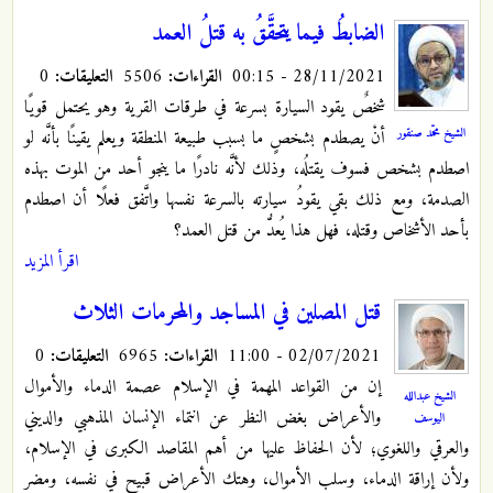
الضابطُ فيما يتحقَّقُ به قتلُ العمد
28/11/2021 - 00:15
القراءات:
5506
التعليقات:
0
شخصٌ يقود السيارة بسرعة في طرقات القرية وهو يحتمل قويًا
الشيخ محمّد صنقور
أنْ يصطدم بشخصٍ ما بسبب طبيعة المنطقة ويعلم يقينًا بأنَّه لو
اصطدم بشخص فسوف يقتلُه، وذلك لأنَّه نادرًا ما ينجو أحد من الموت بهذه
الصدمة، ومع ذلك بقي يقودُ سيارته بالسرعة نفسها واتَّفق فعلًا أن اصطدم
بأحد الأشخاص وقتله، فهل هذا يُعدُّ من قتل العمد؟
اقرأ المزيد
قتل المصلين في المساجد والمحرمات الثلاث
02/07/2021 - 11:00
القراءات:
6965
التعليقات:
0
إن من القواعد المهمة في الإسلام عصمة الدماء والأموال
الشيخ عبدالله
والأعراض بغض النظر عن انتماء الإنسان المذهبي والديني
اليوسف
والعرقي واللغوي؛ لأن الحفاظ عليها من أهم المقاصد الكبرى في الإسلام،
ولأن إراقة الدماء، وسلب الأموال، وهتك الأعراض قبيح في نفسه، ومضر