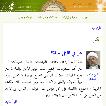
تجاوز إلى المحتوى الرئيسي
المجيب
ادعية و زيارات
مقالات و دراسات
شبهات و ردود
مركز
الرئيسية
الإشعاع
أنت هنا
القتل
الإسلامي
هل في القتل حياة؟
03/03/2024 - 14:05
القراءات:
3901
التعليقات:
0
من أهم مستلزمات المجتمع السليم: توفير الأمن والسلامة من
الشيخ صاحب
جميع الجهات، فلا بد أن يُبنى المجتمع بصورة لا يحس الفرد
الصادق
فيها بالخوف والقلق والاضطراب، ومن أسباب ذلك مكافحة
الجريمة في المجتمع، والقضاء على كل عوامل نشر الخوف بين الناس، بل لا بد
من العمل على اشاعة الأمن والدعة والاستقرار.
اقرأ المزيد