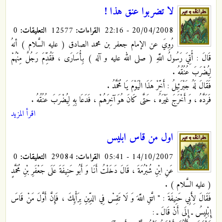
لا تضربوا عنق هذا !
20/04/2008 - 22:16
القراءات:
12577
التعليقات:
0
رُوِيَ عن الإمام جعفر بن محمد الصادق ( عليه السَّلام ) أنهُ
قَالَ : أُتِيَ رَسُولُ اللَّهِ ( صلى الله عليه و آله ) بِأُسَارَى ، فَقُدِّمَ رَجُلٌ مِنْهُمْ
لِيُضْرَبَ عُنُقُهُ .
فَقَالَ لَهُ جَبْرَئِيلُ : أَخِّرْ هَذَا الْيَوْمَ يَا مُحَمَّدُ .
فَرَدَّهُ ، وَ أَخْرَجَ غَيْرَهُ ، حَتَّى كَانَ هُوَ آخِرَهُمْ ، فَدَعَا بِهِ لِيُضْرَبَ عُنُقُهُ .
اقرأ المزيد
اول من قاس ابليس
14/10/2007 - 05:41
القراءات:
29084
التعليقات:
0
عَنِ ابْنِ شُبْرُمَةَ ، قَالَ دَخَلْتُ أَنَا وَ أَبُو حَنِيفَةَ عَلَى جَعْفَرِ بْنِ مُحَمَّدٍ
( عليه السَّلام ) .
فَقَالَ لِأَبِي حَنِيفَةَ : " اتَّقِ اللَّهَ وَ لَا تَقِسْ فِي الدِّينِ بِرَأْيِكَ ، فَإِنَّ أَوَّلَ مَنْ قَاسَ
إِبْلِيسُ ـ إِلَى أَنْ قَالَ ـ :