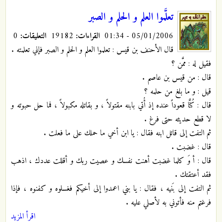
تعلَّموا العلم و الحلم و الصبر
05/01/2006 - 01:34
القراءات:
19182
التعليقات:
0
قال الأحنف بن قيس : تعلموا العلم و الحلم و الصبر فإني تعلمته .
فقيل له : ممَّن ؟
قال : من قيس بن عاصم .
قيل : و ما بلغ من حلمه ؟
قال : كُنَّا قعوداً عنده إذ أُتي بابنه مقتولاً ، و بقاتله مكبولاً ، فما حل حبوته و
لا قطع حديثه حتى فرغ .
ثم التفت إلى قاتل ابنه فقال : يا ابن أخي ما حملك على ما فعلت .
قال : غضبت .
قال : أ وَ كلما غضبت أهنت نفسك و عصيت ربك و أقللت عددك ، اذهب
فقد أعتقتك .
ثم التفت إلى بَنيه ، فقال : يا بني اعمدوا إلى أخيكم فغسلوه و كفنوه ، فإذا
فرغتم منه فأتوني به لأصلي عليه .
اقرأ المزيد