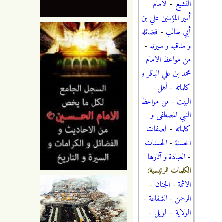
التشيع
-
الامام
أمير المؤمنين علي بن
أبي طالب
-
فضائله
و مناقبه و سيرته
-
من مواعظ الامام
محمد بن علي الباقر و
كلماته
-
أهل
البيت
-
من مواعظ
النبي المصطفى و
كلماته
-
الصفات
الحسنة
-
الحسنات
-
العبادة و آثارها
الكلمات الرئيسية:
الائمة
-
الجنان
-
الرحمن
-
الشفاعة
-
الولاية
-
الويل
-