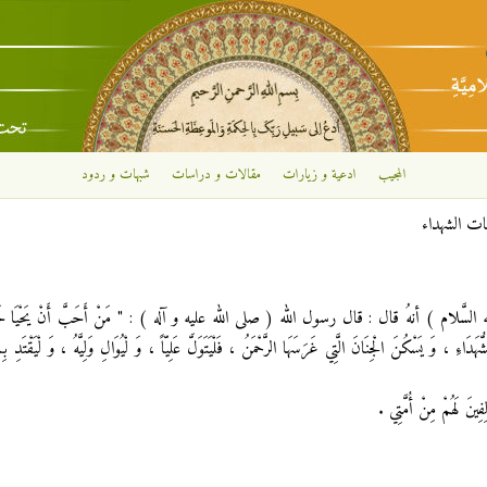
تجاوز إلى المحتوى الرئيسي
المجيب
ادعية و زيارات
مقالات و دراسات
شبهات و ردود
مات الشهداء
سَّلام ) أنهُ قال : قال رسول الله ( صلى الله عليه و آله ) : " مَنْ أَحَبَّ أَنْ يَحْيَا حَيَاةً
ُهَدَاءِ ، وَ يَسْكُنَ الْجِنَانَ الَّتِي غَرَسَهَا الرَّحْمَنُ ، فَلْيَتَوَلَّ عَلِيّاً ، وَ لْيُوَالِ وَلِيَّهُ ، وَ لْيَقْتَدِ بِالْ
ِفِينَ لَهُمْ مِنْ أُمَّتِي .