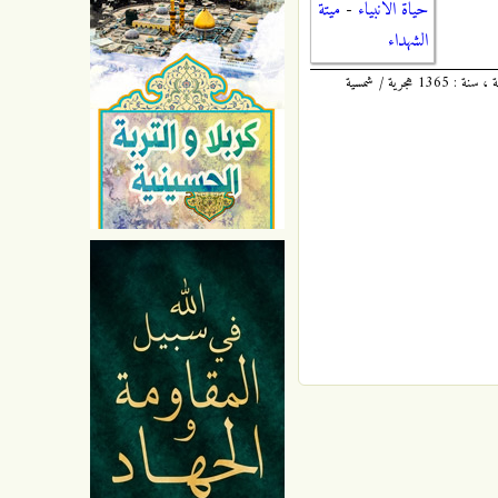
حياة الانبياء
-
ميتة
الشهداء
الكافي : 1 / 208 ، للشيخ أبي جعفر محمد بن يعقوب بن إسحاق الكُليني ، المُلَقَّب بثقة الإسلام ، المتوفى سنة : 329 هجرية ، طبعة دار الكتب الإسلامية ، سنة : 1365 هجرية / شمسية