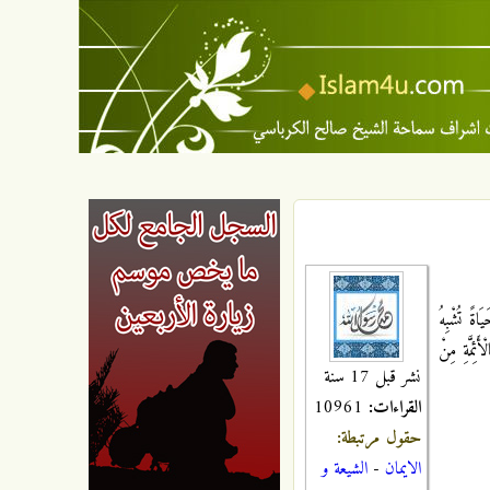
 تُشْبِهُ
أَئِمَّةِ مِنْ
نشر قبل 17 سنة
القراءات:
10961
حقول مرتبطة:
الايمان
-
الشيعة و