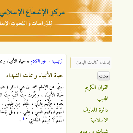
مركز
الإشعاع
‏إدخال كلمات البحث ‏
الرئيسية
»
خير الكلام
»
حياة الأنبياء و م
أنت هنا
الإسلامي
حياة الأنبياء و ممات الشهداء
القران الكريم
رُوِيَ عن الإمام محمد بن علي الباقر ( عليه ال
حَيَاةَ الْأَنْبِيَاءِ ، وَ يَمُوتَ مِيتَةً تُشْبِهُ مِيتَةَ الشّ
المجيب
بَعْدِهِ ، فَإِنَّهُمْ عِتْرَتِي ، خُلِقُوا مِنْ طِينَتِي .
دائرة المعارف
اللَّهُمَّ ارْزُقْهُمْ فَهْمِي وَ عِلْمِي ، وَ وَيْلٌ لِلْمُخَال
1
الاسلامية
اللَّهُمَّ لَا تُنِلْهُمْ شَفَاعَتِي "
.
شبهات و ردود