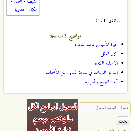
الشيطنة
-
العقل
-
النكراء
-
معاوية
1.
الكافي : 1 / 11 .
مواضيع ذات صلة
حياة الأنبياء و ممات الشهداء
كمال العقل
الانسانية الكاملة
الطريق الصواب في معرفة العدول من الأصحاب
أبعاد الصلح و أسراره
‏إدخال كلمات البحث ‏