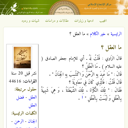
تجاوز إلى المحتوى الرئيسي
المجيب
ادعية و زيارات
مقالات و دراسات
شبهات و ردود
مركز
الرئيسية
»
خير الكلام
»
ما العقل ؟
الإشعاع
أنت هنا
ما العقل ؟
الإسلامي
قالَ الرَاوي : قُلْتُ لَهُ ـ أي للإمام جعفر الصادق (
عليه السلام ) ـ مَا الْعَقْلُ ؟
نشر قبل 20 سنة
قَالَ : " مَا عُبِدَ بِهِ الرَّحْمَنُ وَ اكْتُسِبَ بِهِ الْجِنَانُ " .
القراءات:
44616
قَالَ قُلْتُ : فَالَّذِي كَانَ فِي مُعَاوِيَةَ ؟
حقول مرتبطة:
فَقَالَ : " تِلْكَ النَّكْرَاءُ ، تِلْكَ الشَّيْطَنَةُ ، وَ هِيَ شَبِيهَةٌ
العقل
-
فضل
1
بِالْعَقْلِ وَ لَيْسَتْ بِالْعَقْلِ "
.
العقل
الكلمات الرئيسية:
الجنان
-
الرحمن
-