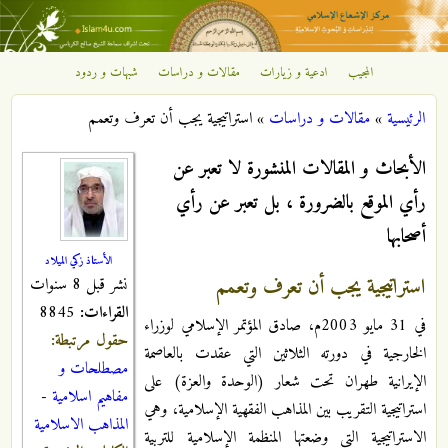
تجاوز إلى المحتوى الرئيسي
المجيب
ادعية و زيارات
مقالات و دراسات
شبهات و ردود
مركز
الرئيسية
»
مقالات و دراسات
»
استراتيجية يجب أن تعرف وتعمم
الإشعاع
أنت هنا
الأبحاث و المقالات المنشورة لا تعبر عن
الإسلامي
رأي الموقع بالضرورة ، بل تعبر عن رأي
أصحابها
الأستاذ زكي الميلاد
استراتيجية يجب أن تعرف وتعمم
نشر قبل 8 سنوات
القراءات:
8845
في 31 مايو 2003م، صادق المؤتمر الإسلامي لوزراء
حقول مرتبطة:
الخارجية في دورته الثلاثين التي عقدت بالعاصمة
مصطلحات و
الإيرانية طهران تحت شعار (الوحدة والعزة) على
مفاهيم اسلامية
-
استراتيجية التقريب بين المذاهب الفقهية الإسلامية، وهي
المذاهب الاسلامية
الاستراتيجية التي وضعتها المنظمة الإسلامية للتربية