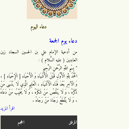
دعاء اليوم
دعاء يوم الجمعة
من أدعية الإمام علي بن الحسين السجاد زين
العابدين ( عليه السَّلام ) :
" بِسْمِ اللَّهِ الرَّحْمنِ الرَّحِيمِ
الْحَمْدُ لِلَّهِ الْأَوَّلِ قَبْلَ الْأَشْيَاءِ وَ الْأَحْيَاءِ [ الْإِحْيَاءِ ] ،
وَ الْآخِرِ بَعْدَ فَنَاءِ الْأَشْيَاءِ ، الْعَلِيمِ الَّذِي لَا يَنْسَى مَنْ
ذَكَرَهُ ، وَ لَا يَنْقُصُ مَنْ شَكَرَهُ ، وَ لَا يُخَيِّبُ مَنْ دَعَاهُ
، وَ لَا يَقْطَعُ رَجَاءَ مَنْ رَجَاهُ .
اقرأ المزيد
المرفق
الحجم