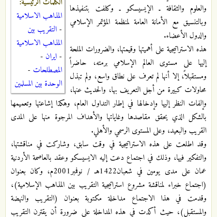
الكلمات الرئيسية:
والعلوم والثقافة ـ الإيسيسكو ـ وكلفت بتنفيذها
المذاهب الاسلامية
وبالتنسيق مع الأمانة العامة لمنظمة المؤتمر الإسلامي
-
التقريب بين
والدول الأعضاء.
المذاهب الاسلامية
هذه الاستراتيجية على أهميتها وقيمتها، والضرورات الملحة
-
ايران
-
إليها على مستوى العالم الإسلامي برمته، حاضراً
المصطلحات
-
ومستقبلاً، إلا أنها لم تعرف على نطاق واسع، ولم تبذل
الوحدة بين المسلمين
محاولات كبيرة من أجل التعريف بها، والحديث عنها،
وإلفات النظر إليها وإدخالها في إطار التداول العام، وهكذا إشاعتها وتعميمها
بالشكل الذي يحقق مقاصدها وغاياتها والأهداف المرجوة منها على المدى
القريب والبعيد، وعلى المستوى الرسمي والأهلي.
وقد اطلعت على هذه الاستراتيجية في وقت سابق، وشاركت في مناقشتها،
والتفكير فيها، وذلك في اجتماع دعت إليه الايسيسكو وعقد بالعاصمة الأردنية
عمان على مدى يومين في شعبان1422هـ / نوفمبر2001م، وكان بعنوان
(اجتماع خبراء لمناقشة مشروع استراتيجية التقريب بين المذاهب الإسلامية)،
وقدمت في هذا الاجتماع مداخلة مكتوبة بعنوان (التقريب والنهضة
والمستقبل)، حيث أكدت في هذه المداخلة على ضرورة أن يقترن التقريب