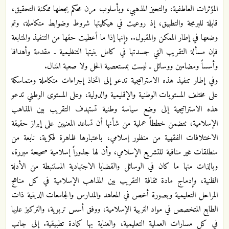
المؤثرات العاطفية، والتحيز المذهبي، وبأسلوب مرن محكم يجعلها ممكنة التحقيق،
قابلة للبرمجة والتطبيق، إذ روعيت في هيكليتها شروط وضوابط متكاملة، وتم
وضعها في إطار الممكن والمقبول.. وإنها إذا ما أعطيت حقها من التنفيذ والمتابعة
فإن مسألة التقريب التي جسدتها في كامل بنيتها التنظيمية ـ مقدمة وأهدافا
وأسساً ومضامين ووسائل ـ ليست بمستعصية الحل ولا صعبة المنال.
وفي إطار تنفيذ هذه الاستراتيجية تدعو إلى اتخاذ إجراءات متكاملة ومتماسكة
على مختلف المستويات الوطنية والإقليمية والدولية، وعلى المستوى الوطني تدعو
هذه الاستراتيجية إلى وضع سياسة وطنية تستهدف التقريب بين المذاهب
الإسلامية، تتضمن خططاً عملية من شأنها أن تساعد المعنيين على إبراز حقيقة
الاختلافات الفقهية من منظور إسلامي، باعتبارها ظاهرة فكرية، نابعة من
منطلقات غير منافية للتشريع الإسلامي، وأن لها جذوراً إسلامية صحيحة مبررة،
وبالذات منها ما كان في الوسائل والقضايا الاجتهادية المستنبطة من الأدلة
الظنية، وإدماج مادة ثقافة التقريب بين المذاهب الإسلامية في كل مناهج
المراحل التعليمية وبصورة أخص في المعاهد والمدارس والجامعات الدينية ذات
الطابع المتخصص في مواد التربية الإسلامية، ووفق أسس تربوية، والتركيز عليها
في كل مسارات العملية التعليمية، والعناية بها كمادة تطبيقية. إلى جانب