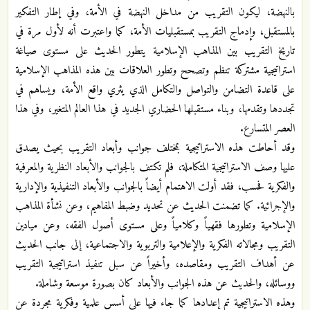
بالنهضة، ليكون التقريب من مداخل النهضة في الأمة، وفي إطار التفكير
بالمستقبل، وإدماج التقريب بمستقبليات الأمة، كما واعتبرت أنه لأول مرة في
تاريخ التقريب بين المذاهب الإسلامية يتطور الحديث على مستوى صياغة
استراتيجية مشتركة تنظم وتصحح وتطور العلاقات بين هذه المذاهب الإسلامية
على قاعدة التضامن والتواصل والتكامل الذي يثري واقع الأمة، ويساهم في
تجددها وتقدمها، وبناء مستقبلها الحضاري الجديد في هذا العالم المتغير، وفي هذا
العصر المتسارع.
وقد أحاطت هذه الاستراتيجية بمختلف جوانب وأبعاد التقريب بحيث يصدق
عليها وصف الاستراتيجية المتكاملة، فلم تكتف بالجوانب والأبعاد النظرية والمعرفية
والفكرية فحسب، فقد أولت الاهتمام أيضاً بالجوانب والأبعاد التنفيذية والإدارية
والإجرائية. كما تضمنت الحديث عن تحديد وضبط المفاهيم، وعن نشأة المذاهب
الإسلامية وتطورها فقهياً وكلامياً وعلى مستوى أصول الفقه، وعن ميادين
التقريب ومجالاته الفكرية والإعلامية والتربوية والاجتماعية، إلى جانب الحديث
عن أهداف التقريب ومقاصده، وأخيراً عن سبل تنفيذ استراتيجية التقريب
ووسائله، والحديث عن هذه الجوانب والأبعاد كان بصورة موسعة وشاملة.
وهذه الاستراتيجية تم إعدادها كما جاء فيها على أسس علمية وفكرية مجردة عن