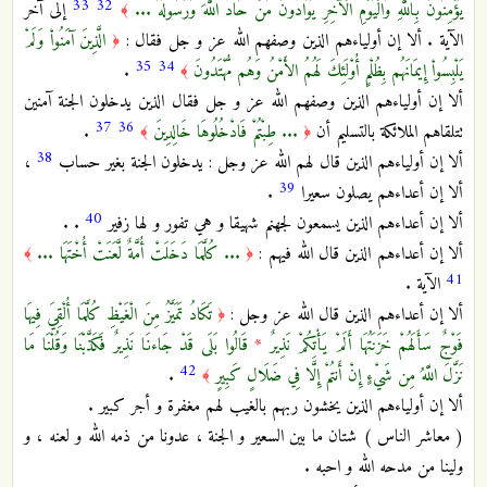
33
32
يُؤْمِنُونَ بِاللَّهِ وَالْيَوْمِ الْآخِرِ يُوَادُّونَ مَنْ حَادَّ اللَّهَ وَرَسُولَهُ ...
إلى آخر
﴾
الآية . ألا إن أولياءهم الذين وصفهم الله عز و جل فقال :
الَّذِينَ آمَنُواْ وَلَمْ
﴿
35
34
يَلْبِسُواْ إِيمَانَهُم بِظُلْمٍ أُوْلَئِكَ لَهُمُ الأَمْنُ وَهُم مُّهْتَدُونَ
.
﴾
ألا إن أولياءهم الذين وصفهم الله عز و جل فقال الذين يدخلون الجنة آمنين
37
36
تتلقاهم الملائكة بالتسليم أن
... طِبْتُمْ فَادْخُلُوهَا خَالِدِينَ
.
﴾
﴿
38
ألا إن أولياءهم الذين قال لهم الله عز وجل : يدخلون الجنة بغير حساب
،
39
ألا إن أعداءهم يصلون سعيرا
.
40
ألا إن أعداءهم الذين يسمعون لجهنم شهيقا و هي تفور و لها زفير
. .
ألا إن أعداءهم الذين قال الله فيهم :
... كُلَّمَا دَخَلَتْ أُمَّةٌ لَّعَنَتْ أُخْتَهَا ...
﴾
﴿
41
الآية .
ألا إن أعداءهم الذين قال الله عز وجل :
تَكَادُ تَمَيَّزُ مِنَ الْغَيْظِ كُلَّمَا أُلْقِيَ فِيهَا
﴿
فَوْجٌ سَأَلَهُمْ خَزَنَتُهَا أَلَمْ يَأْتِكُمْ نَذِيرٌ
*
قَالُوا بَلَى قَدْ جَاءنَا نَذِيرٌ فَكَذَّبْنَا وَقُلْنَا مَا
42
نَزَّلَ اللَّهُ مِن شَيْءٍ إِنْ أَنتُمْ إِلَّا فِي ضَلَالٍ كَبِيرٍ
.
﴾
ألا إن أولياءهم الذين يخشون ربهم بالغيب لهم مغفرة و أجر كبير .
( معاشر الناس ) شتان ما بين السعير و الجنة ، عدونا من ذمه الله و لعنه ، و
ولينا من مدحه الله و احبه .