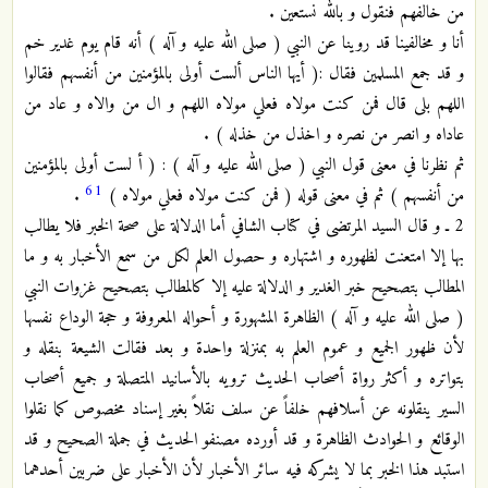
من خالفهم فنقول و بالله نستعين .
أنا و مخالفينا قد روينا عن النبي ( صلى الله عليه و آله ) أنه قام يوم غدير خم
و قد جمع المسلمين فقال :( أيها الناس ألست أولى بالمؤمنين من أنفسهم فقالوا
اللهم بلى قال فمن كنت مولاه فعلي مولاه اللهم و ال من والاه و عاد من
عاداه و انصر من نصره و اخذل من خذله ) .
ثم نظرنا في معنى قول النبي ( صلى الله عليه و آله ) : ( أ لست أولى بالمؤمنين
61
من أنفسهم ) ثم في معنى قوله ( فمن كنت مولاه فعلي مولاه )
.
2 ـ و قال السيد المرتضى في كتاب الشافي أما الدلالة على صحة الخبر فلا يطالب
بها إلا امتعنت لظهوره و اشتهاره و حصول العلم لكل من سمع الأخبار به و ما
المطالب بتصحيح خبر الغدير و الدلالة عليه إلا كالمطالب بتصحيح غزوات النبي
( صلى الله عليه و آله ) الظاهرة المشهورة و أحواله المعروفة و حجة الوداع نفسها
لأن ظهور الجميع و عموم العلم به بمنزلة واحدة و بعد فقالت الشيعة بنقله و
بتواتره و أكثر رواة أصحاب الحديث ترويه بالأسانيد المتصلة و جميع أصحاب
السير ينقلونه عن أسلافهم خلفاً عن سلف نقلاً بغير إسناد مخصوص كما نقلوا
الوقائع و الحوادث الظاهرة و قد أورده مصنفو الحديث في جملة الصحيح و قد
استبد هذا الخبر بما لا يشركه فيه سائر الأخبار لأن الأخبار على ضربين أحدهما