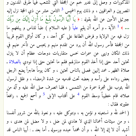
المذكورات و وصل إلى غدير خم من الجحفة التي تتشعب فيها طرق المدنيين و
3
المصريين و العراقيين ، و ذلك يوم الخميس
الثامن عشر من ذي الحجة نزل إليه
جبرئيل الأمين عن الله بقوله :
يَا أَيُّهَا الرَّسُولُ بَلِّغْ مَا أُنزِلَ إِلَيْكَ مِن رَّبِّكَ
﴿
1
...
الآية . و أمره أن يقيم
علياً
( عليه السلام ) علماً للناس و يبلغهم ما
﴾
نزل فيه من الولاية و فرض الطاعة على كل أحد ، و كان أوائل القوم قريباً
من الجحفة فأمر رسول الله أن يرد من تقدم منهم و يحبس من تأخر عنهم في
ذلك المكان ونهى عن سمرات خمس متقاربات دوحات عظام أن لا ينزل
تحتهن أحد حتى إذا أخذ القوم منازلهم فقم ما تحتهن حتى إذا نودي
بالصلاة
ـ
صلاة الظهر ـ عمد إليهن فصلى بالناس تحتهن ، و كان يوماً هاجراً يضع الرجل
بعض رداءه على رأسه و بعضه تحت قدميه من شدة الرمضاء ، و ظلل لرسول
الله بثوب على شجرة سمرة من الشمس ، فلما انصرف صلى الله عليه و آله من
5
4
صلاته قام خطيباً وسط القوم
على أقتاب الإبل
و أسمع الجميع ، رافعاً
عقيرته فقال :
( الحمد لله و نستعينه و نؤمن به ، ونتوكل عليه ، و نعوذ بالله من شرور أنفسنا
، و من سيئات أعمالنا الذي لا هادي لمن ضل ، و لا مضل لمن هدى ، و
أشهد أن لا إله إلا الله ، و أن محمداً عبده ورسوله ـ أما بعد ـ : أيها الناس قد