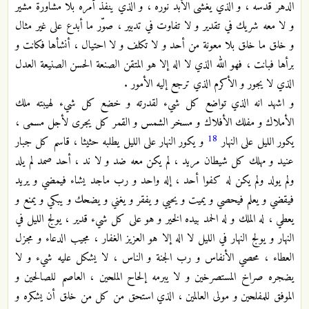
الدهر قدسه ، و الذي يغشى الأبد نوره ، و الذي ينفذ أمره بلا مشاورة مشير
و لا معه شريك في تقدير و لا تفاوت في تدبير ، صوّر ما أبدع على غير مثال
و خلق ما خلق بلا معونة من أحد و لا تكلف و لا احتيال ، أنشأها فكانت و
برأها فبانت ، فهو الله الذي لا اله إلا هو المتقن الصنعة الحسن الصنيعة العدل
الذي لا يجور و الأكرم الذي ترجع إليه الأمور .
و اشهد انه الذي تواضع كل شيء لقدرته و خضع كل شيء لهيبته ملك
الأملاك و مفلك الأفلاك و مسخر الشمس و القمر كل يجرى لأجل مسمى ،
18
يكور الليل على النهار
و يكور النهار على الليل يطلبه حثيثا ، قاسم كل جبار
عنيد و مهلك كل شيطان مريد ، لم يكن معه ضد و لا ند ، أحد صمد لم يلد
ولم يولد ولم يكن له كفوا أحد ، إله واحد و رب ماجد يشاء فيمضي و يريد
فيقضي و يعلم فيحصي و يميت و يحيي و يفقر و يغني و يضحك و يبكي و يمنع و
يعطي ، له الملك و له الحمد بيده الخير و هو على كل شيء قدير ، يولج الليل في
النهار و يولج النهار في الليل لا اله إلا هو العزيز الغفار ، مجيب الدعاء و مجزل
العطاء ، محصي الأنفاس و رب الجنة و الناس ، لا يشكل عليه شيء و لا
يضجره صراخ المستصرخين و لا يبرمه إلحاح الملحين ، العاصم للصالحين و
الموفق للمفلحين و مولى العالمين ، الذي استحق من كل من خلق أن يشكره و