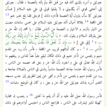
جبرئيل و أمره بالذي أتاه فيه من قبل الله ولم يأته بالعصمة ، فقال : جبرئيل
إني أخشى قومي أن يكذبوني و لا يقبلوا قولي في علي عليه السلام [ فسأل
13
جبرئيل كما سأل بنزول آية العصمة فأخره ذلك ] فرحل فلما بلغ غدير خم
14
قبل الجحفة
بثلاثة أميال أتاه جبرئيل عليه السلام على خمس ساعات مضت
من النهار بالزجر و الانتهار و العصمة من الناس فقال : يا محمد إن الله عز و
جل يقرئك السلام و يقول لك :
يَا أَيُّهَا الرَّسُولُ بَلِّغْ مَا أُنزِلَ إِلَيْكَ مِن رَّبِّكَ
﴿
1
...
[في علي ]
... وَإِن لَّمْ تَفْعَلْ فَمَا بَلَّغْتَ رِسَالَتَهُ وَاللّهُ يَعْصِمُكَ مِنَ
﴿
﴾
1
النَّاسِ ...
. و كان أوائلهم قريب من الجحفة ، فأمر بأن يرد من تقدم
﴾
منهم و يحبس من تأخر عنهم في ذلك المكان ليقيم علياً علماً للناس و يبلغهم ما
أنزل الله تعالى في علي و اخبره بأن الله عز و جل قد عصمه من الناس ،
فأمر رسول الله عندما جاءته العصمة منادياً ينادى في الناس بالصلاة جامعة و
يرد من تقدم منهم و يحبس من تأخر و تنحى عن يمين الطريق إلى جنب مسجد
15
الغدير أمره بذلك جبرئيل عن الله عز و جل ، و كان في الموضع سلمات
.
16
فأمر رسول الله صلى الله عليه و آله أن يقم ما تحتهن
و ينصب له حجارة
كهيئة المنبر ليشرف على الناس ، فتراجع الناس و احتبس أواخرهم في ذلك