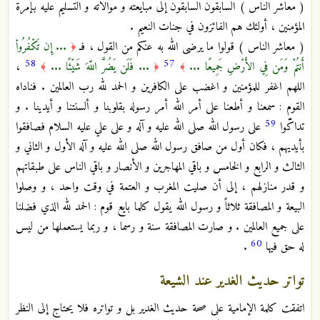
( معاشر الناس ) السابقون السابقون إلى مبايعته و موالاته و التسليم عليه بإمرة
المؤمنين ، أولئك هم الفائزون في جنات النعيم .
( معاشر الناس ) قولوا ما يرضى الله به عنكم من القول ، فـ
... إِن تَكْفُرُواْ
﴿
58
57
أَنتُمْ وَمَن فِي الأَرْضِ جَمِيعًا ...
... فَلَن يَضُرَّ اللّهَ شَيْئًا ...
،
﴾
﴿
﴾
اللهم اغفر للمؤمنين و اغضب على الكافرين و الحمد لله رب العالمين . فناداه
القوم : سمعنا و أطعنا على أمر الله أمر رسوله بقلوبنا و ألسنتنا و أيدينا . و
59
تداكّّّوا
على رسول الله صلى الله عليه و آله و على علي عليه السلام فصافقوا
بأيديهم ، فكان أول من صافق رسول الله صلى الله عليه و آله الأول و الثاني و
الثالث و الرابع و الخامس و باقي المهاجرين و الأنصار و باقي الناس على طبقاتهم
و قدر منازلهم ، إلى أن صليت المغرب و العتمة في وقت واحد ، و وصلوا
البيعة و المصافقة ثلاثاً و رسول الله يقول كلما بايع قوم : الحمد لله الذي فضلنا
على جميع العالمين . و صارت المصافقة سنة و رسما ، و ربما يستعملها من ليس
60
له حق فيها
.
تواتر حديث الغدير عند الشيعة
اتفقت كلمة الإمامية على صحة حديث الغدير بل و تواتره فلا يحتاج إلى النظر