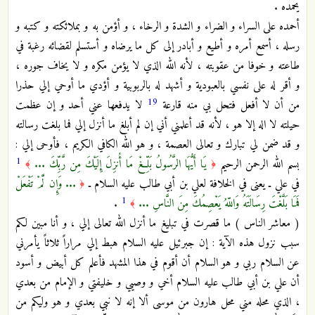
يحمده .
أحمده على السراء و الضراء و الشدة و الرخاء ، و أؤمن به و بملائكته و كتبه و
رسله ، أسمع أمره و أطيع و أبادر إلى كل ما يرضاه و أستسلم لقضائه رغبة في
طاعته و خوفا من عقوبته ، لأنه الله الذي لا يؤمن مكره و لا يخاف جوره ،
و أقر له على نفسي بالعبودية و أشهد له بالربوبية و أؤدي ما أوحي إلي حذرا
19
من أن لا أفعل فتحل بي منه قارعة
لا يدفعها عني أحد و إن عظمت
حيلته لا اله إلا هو ، لأنه قد أعلمني أني إن لم أبلغ ما أنزل إلي فما بلغت رسالته
و قد ضمن لي تبارك و تعالى العصمة ، و هو الله الكافي الكريم ، فأوحى إلي :
1
بسم الله الرحمن الرحيم
يَا أَيُّهَا الرَّسُولُ بَلِّغْ مَا أُنزِلَ إِلَيْكَ مِن رَّبِّكَ ...
﴾
﴿
في علي ـ يعنى في الخلافة لعلي بن أبي طالب عليه السلام ـ
... وَإِن لَّمْ تَفْعَلْ
﴿
1
فَمَا بَلَّغْتَ رِسَالَتَهُ وَاللّهُ يَعْصِمُكَ مِنَ النَّاسِ ...
.
﴾
( معاشر الناس ) ما قصرت في تبليغ ما أنزل الله تعالى إلي ، و أنا مبين لكم
سبب نزول هذه الآية : إن جبرئيل عليه السلام هبط إلي مراراً ثلاثاً يأمرني
عن السلام ربي و هو السلام أن أقوم في هذا المشهد فأعلم كل أبيض و أسود
أن علي بن أبي طالب عليه السلام أخي و وصيي و خليفتي و الإمام من بعدي
، الذي محله مني محل هارون من موسى ألا إنه لا نبي بعدي و هو وليكم من