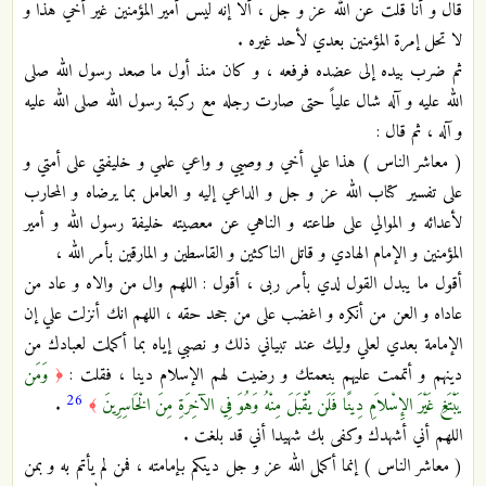
قال و أنا قلت عن الله عز و جل ، ألا إنه ليس أمير المؤمنين غير أخي هذا و
لا تحل إمرة المؤمنين بعدي لأحد غيره .
ثم ضرب بيده إلى عضده فرفعه ، و كان منذ أول ما صعد رسول الله صلى
الله عليه و آله شال علياً حتى صارت رجله مع ركبة رسول الله صلى الله عليه
و آله ، ثم قال :
( معاشر الناس ) هذا علي أخي و وصيي و واعي علمي و خليفتي على أمتي و
على تفسير كتاب الله عز و جل و الداعي إليه و العامل بما يرضاه و المحارب
لأعدائه و الموالي على طاعته و الناهي عن معصيته خليفة رسول الله و أمير
المؤمنين و الإمام الهادي و قاتل الناكثين و القاسطين و المارقين بأمر الله ،
أقول ما يبدل القول لدي بأمر ربى ، أقول : اللهم وال من والاه و عاد من
عاداه و العن من أنكره و اغضب على من جحد حقه ، اللهم انك أنزلت علي إن
الإمامة بعدي لعلي وليك عند تبياني ذلك و نصبي إياه بما أكملت لعبادك من
دينهم و أتممت عليهم بنعمتك و رضيت لهم الإسلام دينا ، فقلت :
وَمَن
﴿
26
يَبْتَغِ غَيْرَ الإِسْلاَمِ دِينًا فَلَن يُقْبَلَ مِنْهُ وَهُوَ فِي الآخِرَةِ مِنَ الْخَاسِرِينَ
.
﴾
اللهم أني أشهدك وكفى بك شهيدا أني قد بلغت .
( معاشر الناس ) إنما أكمل الله عز و جل دينكم بإمامته ، فمن لم يأتم به و بمن