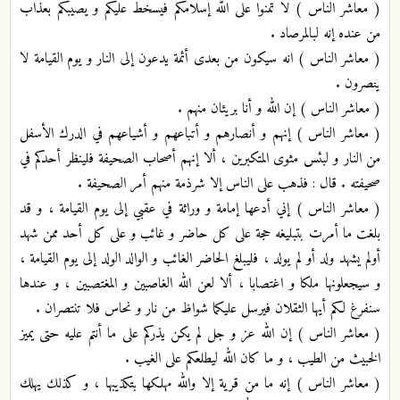
( معاشر الناس ) لا تمنوا على الله إسلامكم فيسخط عليكم و يصيبكم بعذاب
من عنده إنه لبالمرصاد .
( معاشر الناس ) انه سيكون من بعدى أئمة يدعون إلى النار و يوم القيامة لا
ينصرون .
( معاشر الناس ) إن الله و أنا بريئان منهم .
( معاشر الناس ) إنهم و أنصارهم و أتباعهم و أشياعهم في الدرك الأسفل
من النار و لبئس مثوى المتكبرين ، ألا إنهم أصحاب الصحيفة فلينظر أحدكم في
صحيفته . قال : فذهب على الناس إلا شرذمة منهم أمر الصحيفة .
( معاشر الناس ) إني أدعها إمامة و وراثة في عقبي إلى يوم القيامة ، و قد
بلغت ما أمرت بتبليغه حجة على كل حاضر و غائب و على كل أحد ممن شهد
أولم يشهد ولد أو لم يولد ، فليبلغ الحاضر الغائب و الوالد الولد إلى يوم القيامة ،
و سيجعلونها ملكا و اغتصابا ، ألا لعن الله الغاصبين و المغتصبين ، و عندها
سنفرغ لكم أيها الثقلان فيرسل عليكما شواظ من نار و نحاس فلا تنتصران .
( معاشر الناس ) إن الله عز و جل لم يكن يذركم على ما أنتم عليه حتى يميز
الخبيث من الطيب ، و ما كان الله ليطلعكم على الغيب .
( معاشر الناس ) إنه ما من قرية إلا والله مهلكها بتكذيبها ، و كذلك يهلك