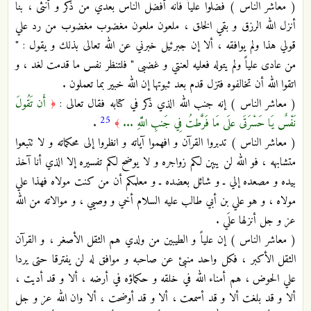
( معاشر الناس ) فضلوا علياً فانه أفضل الناس بعدي من ذكر و أنثى ، بنا
أنزل الله الرزق و بقي الخلق ، ملعون ملعون مغضوب مغضوب من رد علي
قولي هذا ولم يوافقه ، ألا إن جبرئيل خبرني عن الله تعالى بذلك و يقول : "
من عادى علياً ولم يتوله فعليه لعنتي و غضبى " فلتنظر نفس ما قدمت لغد ، و
اتقوا الله أن تخالفوه فتزل قدم بعد ثبوتها إن الله خبير بما تعملون .
( معاشر الناس ) إنه جنب الله الذي ذكر في كتابه فقال تعالى :
أَن تَقُولَ
﴿
25
نَفْسٌ يَا حَسْرَتَى علَى مَا فَرَّطتُ فِي جَنبِ اللَّهِ ...
.
﴾
( معاشر الناس ) تدبروا القرآن و افهموا آياته و انظروا إلى محكماته و لا تتبعوا
متشابهه ، فو الله لن يبين لكم زواجره و لا يوضح لكم تفسيره إلا الذي أنا آخذ
بيده و مصعده إلي ـ و شائل بعضده ـ و معلمكم أن من كنت مولاه فهذا علي
مولاه ، و هو علي بن أبي طالب عليه السلام أخي و وصيي ، و موالاته من الله
عز و جل أنزلها علَي .
( معاشر الناس ) إن علياً و الطيبين من ولدي هم الثقل الأصغر ، و القرآن
الثقل الأكبر ، فكل واحد منبئ عن صاحبه و موافق له لن يفترقا حتى يردا
علي الحوض ، هم أمناء الله في خلقه و حكماؤه في أرضه ، ألا و قد أديت ،
ألا و قد بلغت ألا و قد أسمعت ، ألا و قد أوضحت ، ألا وان الله عز و جل