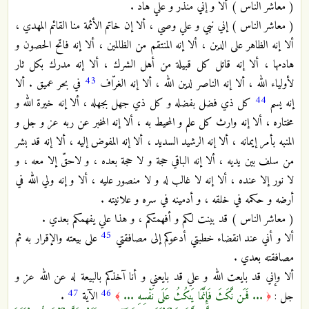
( معاشر الناس ) ألا و إني منذر و علي هاد .
( معاشر الناس ) إني نبي و علي وصي ، ألا إن خاتم الأئمة منا القائم المهدي ،
ألا إنه الظاهر على الدين ، ألا إنه المنتقم من الظالمين ، ألا إنه فاتح الحصون و
هادمها ، ألا إنه قاتل كل قبيلة من أهل الشرك ، ألا إنه مدرك بكل ثار
43
لأولياء الله ، ألا إنه الناصر لدين الله ، ألا إنه الغرّاف
في بحر عميق . ألا
44
إنه يسم
كل ذي فضل بفضله و كل ذي جهل بجهله ، ألا إنه خيرة الله و
مختاره ، ألا إنه وارث كل علم و المحيط به ، ألا إنه المخبر عن ربه عز و جل و
المنبه بأمر إيمانه ، ألا إنه الرشيد السديد ، ألا إنه المفوض إليه ، ألا إنه قد بشر
من سلف بين يديه ، ألا إنه الباقي حجة و لا حجة بعده ، و لاحقّ إلا معه ، و
لا نور إلا عنده ، ألا إنه لا غالب له و لا منصور عليه ، ألا و إنه ولي الله في
أرضه و حكمه في خلقه ، و أدمينه في سره و علانيته .
( معاشر الناس ) قد بينت لكم و أفهمتكم ، و هذا علي يفهمكم بعدي .
45
ألا و أني عند انقضاء خطبتي أدعوكم إلى مصافقتي
على بيعته والإقرار به ثم
مصافقته بعدي .
ألا وإني قد بايعت الله و علي قد بايعني و أنا آخذكم بالبيعة له عن الله عز و
47
46
جل :
... فَمَن نَّكَثَ فَإِنَّمَا يَنكُثُ عَلَى نَفْسِهِ ...
الآية
.
﴾
﴿