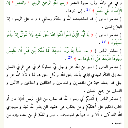
و في علي والله نزلت سورة العصر
بِسْمِ اللّهِ الرَّحْمَنِ الرَّحِيمِ
*
وَالْعَصْرِ
*
إِنَّ
﴿
27
الْإِنسَانَ لَفِي خُسْرٍ
. إلى آخرها .
﴾
( معاشر الناس ) قد استشهدت الله و بلغتكم رسالتي ، و ما على الرسول إلا
البلاغ المبين .
( معاشر الناس )
يَا أَيُّهَا الَّذِينَ آمَنُواْ اتَّقُواْ اللّهَ حَقَّ تُقَاتِهِ وَلاَ تَمُوتُنَّ إِلاَّ وَأَنتُم
﴿
28
مُّسْلِمُونَ
.
﴾
( معاشر الناس )
... آمِنُواْ بِمَا نَزَّلْنَا مُصَدِّقًا لِّمَا مَعَكُم مِّن قَبْلِ أَن نَّطْمِسَ
﴿
29
وُجُوهًا فَنَرُدَّهَا عَلَى أَدْبَارِهَا ...
.
﴾
( معاشر الناس ) النور من الله عز و جل فيّ مسلوك ثم في علي ثم في النسل
منه إلى القائم المهدي الذي يأخذ بحق الله و بكل حق هو لنا ، لأن الله عز و
جل قد جعلنا حجة على المقصرين و المعاندين و المخالفين و الخائنين و الآثمين و
الظالمين من جميع العالمين .
( معاشر الناس ) أنذركم أني رسول الله قد خلت من قبلي الرسل أفإن مت أو
قتلت انقلبتم على أعقابكم و من ينقلب على عقبيه فلن يضر الله شيئا و سيجزي
الله الشاكرين ، ألا و ان علياً هو الموصوف بالصبر و الشكر ثم من بعده ولده من
صلبه .