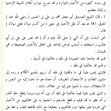
في سنده كغيره من الأخبار المتواترة و قد صرح بتواتره أعلام الشيعة الإمامية
و إليك بعضهم :
1 ـ قال الشيخ الصدوق أبو جعفر محمد بن علي بن الحسين ( رضي الله عنه )
المتوفى 381 هـ بعد أن نقل الأخبار في معنى ( من كنت مولاه فعلي مولاه )
قال :
نحن نستدل على أن النبي ( صلى الله عليه و آله ) قد نص على علي بن أبي
طالب و استخلفه و أوجب فرض طاعته على الخلق بالأخبار الصحيحة و هي
قسمان :
قسم قد جامعنا عليه خصومنا في نقله و خالفونا في تأويله .
و قسم قد خالفونا في نقله .
فالذي يجب علينا في ما وافقونا في نقله أن نريهم بتقسيم الكلام و رده إلى
مشهور اللغات و الاستعمال المعروف أن معناه هو ما ذهبنا إليه من النص و
الاستخلاف دون ما ذهبوا هم إليه من خلاف ذلك .
و الذي يجب علينا فيما خالفونا في نقله أن نبين أنه ورد ورودا يقطع مثله العذر
و أنه نظير ما قد قبلوه و قطع عذرهم و احتجوا به على مخالفيهم من الأخبار
التي تفردوا هم بنقلها دون مخالفيهم و جعلوها مع ذلك قاطعة للعذر و حجة على