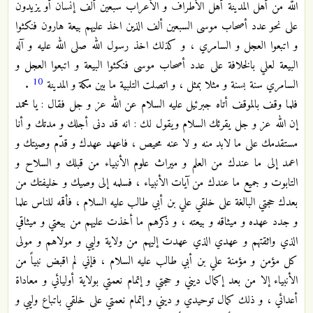
الله من أهل المدينة أهل الأطراف و الأعراب سبعين ألف إنسان أو يزيدون
على نحو عدد أصحاب موسى السبعين ألف الذين اخذ عليهم بيعة هارون فنكثوا
و اتبعوا العجل و السامري ، و كذلك اخذ رسول الله صلى الله عليه و آله
البيعة لعلي بالخلافة على عدد أصحاب موسى فنكثوا البيعة و اتبعوا العجل و
10
السامري سنة بسنة و مثلا بمثل ، و اتصلت التلبية ما بين مكة و المدينة
.
فلما وقف بالموقف أتاه جبرئيل عليه السلام عن الله عز و جل فقال : يا محمد
إن الله عز و جل يقرئك السلام ويقول لك : انه قد دنى أجلك و مدتك و أنا
مستقدمك على ما لابد منه و لا عنه محيص ، فاعهد عهدك و قدّم وصيتك و
اعمد إلى ما عندك من العلم و ميراث علوم الأنبياء من قبلك و السلاح و
التابوت و جميع ما عندك من آيات الأنبياء ، فسلمه إلى وصيك و خليفتك من
بعدك حجتي البالغة على خلقي علي بن أبي طالب عليه السلام ، فأقمه للناس علما
و جدد عهده و ميثاقه و بيعته ، و ذكرهم ما أخذت عليهم من بيعتي و ميثاقي
الذي واثقتهم و عهدي الذي عهدت إليهم من ولاية وليي و مولاهم و مولى
كل مؤمن و مؤمنة علي بن أبي طالب عليه السلام ، فإني لم اقبض نبياً من
الأنبياء إلا من بعد إكمال ديني و حجتي و إتمام نعمتي بولاية أوليائي و معاداة
أعدائي ، و ذلك كمال توحيدي و ديني و إتمام نعمتي على خلقي باتباع وليي و