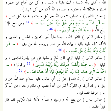
الله و كفى بالله شهيدا و أنت علينا به شهيد ، و كل من أطاع ممن ظهر و
استتر و ملائكة الله و جنوده و عبيده و الله أكبر من كل شهيد ) .
( معاشر الناس ) ما تقولون ؟ فان الله يعلم كل صوت و خافية كل نفس
﴿
54
... فَمَنِ اهْتَدَى فَلِنَفْسِهِ وَمَن ضَلَّ فَإِنَّمَا يَضِلُّ عَلَيْهَا ...
ومن بايع فإنما
﴾
46
يبايع الله
... يَدُ اللَّهِ فَوْقَ أَيْدِيهِمْ ...
.
﴾
﴿
( معاشر الناس ) فاتقوا الله و بايعوا علياً أمير المؤمنين و الحسن و الحسين و
الأئمة كلمة طيبة باقية ، يهلك الله من غدر و يرحم الله من وفى :
... فَمَن
﴿
46
نَّكَثَ فَإِنَّمَا يَنكُثُ عَلَى نَفْسِهِ ...
.
﴾
( معاشر الناس ) قولوا الذي قلت لكم و سلموا على علي بإمرة المؤمنين ، و
55
قولوا :
... سَمِعْنَا وَأَطَعْنَا غُفْرَانَكَ رَبَّنَا وَإِلَيْكَ الْمَصِيرُ
و قولوا :
...
﴿
﴾
﴿
56
الْحَمْدُ لِلّهِ الَّذِي هَدَانَا لِهَذَا وَمَا كُنَّا لِنَهْتَدِيَ لَوْلا أَنْ هَدَانَا اللّهُ ...
.
﴾
( معاشر الناس ) إن فضائل علي بن أبي طالب عليه السلام عند الله عز و
جل ، و قد أنزلها في القرآن أكثر من أن أحصيها في مقام واحد ، فمن أنبأكم
بها و عرفها فصدقوه .
( معاشر الناس ) من يطع الله و رسوله و علياً و الأئمة الذين ذكرتهم فقد فاز
فوزاً عظيما .