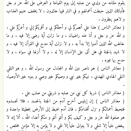
يقوم مقامه من ولدي من صلبه إلى يوم القيامة و العرض على الله عز و جل
فأولئك الذين حبطت أعمالهم و في النار فيها خالدون ، لا يخفف عنهم العذاب
و لاهم ينظرون .
( معاشر الناس ) هذا علي أنصركم لي و أحقكم بي و أقربكم إلي و أعزكم علي ،
و الله عز و جل و أنا عنه راضيان ، و ما نزلت آية رضى إلا فيه ، و ما
خاطب الله الذين آمنوا إلا بدأ به ، و لا نزلت آية مدح في القرآن إلا فيه ، و
لا شهد بالجنة في هل أتى على الإنسان إلا له ، و لا أنزلها في سواه ، و لا
مدح بها غيره .
( معاشر الناس ) هو ناصر دين الله و المجادل عن رسول الله ، و هو التقي
النقي الهادي المهدي ، نبيكم خير نبي و وصيكم خير وصي و بنوه خير الأوصياء
.
( معاشر الناس ) ذرية كل نبي من صلبه و ذريتي من صلب علي .
( معاشر الناس ) إن إبليس أخرج آدم من الجنة بالحسد ، فلا تحسدوه
فتحبط أعمالكم و تزل أقدامكم ، فان آدم اهبط إلى الأرض بخطيئة واحدة و
هو صفوة الله عز و جل و كيف بكم و أنتم أنتم و منكم أعداء الله ، ألا إنه لا
يبغض علياً إلا شقي و لا يتوالى علياً إلا تقي و لا يؤمن به إلا مؤمن مخلص ،