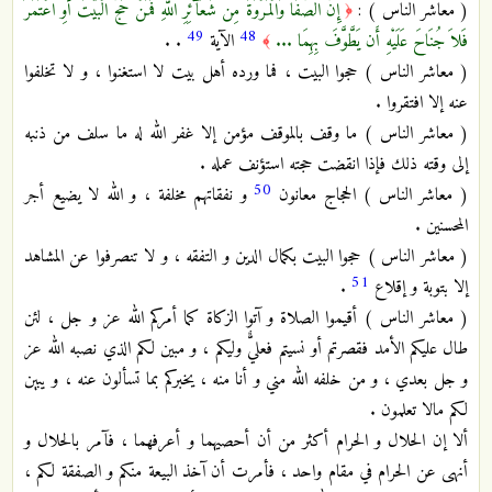
( معاشر الناس ) :
إِنَّ الصَّفَا وَالْمَرْوَةَ مِن شَعَآئِرِ اللّهِ فَمَنْ حَجَّ الْبَيْتَ أَوِ اعْتَمَرَ
﴿
49
48
فَلاَ جُنَاحَ عَلَيْهِ أَن يَطَّوَّفَ بِهِمَا ...
الآية
. .
﴾
( معاشر الناس ) حجوا البيت ، فما ورده أهل بيت لا استغنوا ، و لا تخلفوا
عنه إلا افتقروا .
( معاشر الناس ) ما وقف بالموقف مؤمن إلا غفر الله له ما سلف من ذنبه
إلى وقته ذلك فإذا انقضت حجته استؤنف عمله .
50
( معاشر الناس ) الحجاج معانون
و نفقاتهم مخلفة ، و الله لا يضيع أجر
المحسنين .
( معاشر الناس ) حجوا البيت بكمال الدين و التفقه ، و لا تنصرفوا عن المشاهد
51
إلا بتوبة و إقلاع
.
( معاشر الناس ) أقيموا الصلاة و آتوا الزكاة كما أمركم الله عز و جل ، لئن
طال عليكم الأمد فقصرتم أو نسيتم فعليٌّ وليكم ، و مبين لكم الذي نصبه الله عز
و جل بعدي ، و من خلفه الله مني و أنا منه ، يخبركم بما تسألون عنه ، و يبين
لكم مالا تعلمون .
ألا إن الحلال و الحرام أكثر من أن أحصيهما و أعرفهما ، فآمر بالحلال و
أنهى عن الحرام في مقام واحد ، فأمرت أن آخذ البيعة منكم و الصفقة لكم ،