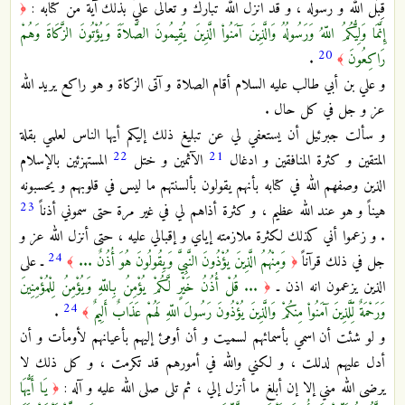
قِبَل الله و رسوله ، و قد انزل الله تبارك و تعالى عليّ بذلك آية من كتابه :
﴿
إِنَّمَا وَلِيُّكُمُ اللّهُ وَرَسُولُهُ وَالَّذِينَ آمَنُواْ الَّذِينَ يُقِيمُونَ الصَّلاَةَ وَيُؤْتُونَ الزَّكَاةَ وَهُمْ
20
رَاكِعُونَ
.
﴾
و علي بن أبي طالب عليه السلام أقام الصلاة و آتى الزكاة و هو راكع يريد الله
عز و جل في كل حال .
و سألت جبرئيل أن يستعفي لي عن تبليغ ذلك إليكم أيها الناس لعلمي بقلة
22
21
المتقين و كثرة المنافقين و ادغال
الآثمين و ختل
المستهزئين بالإسلام
الذين وصفهم الله في كتابه بأنهم يقولون بألسنتهم ما ليس في قلوبهم و يحسبونه
23
هيناً و هو عند الله عظيم ، و كثرة أذاهم لي في غير مرة حتى سموني أذناً
. و زعموا أني كذلك لكثرة ملازمته إياي و إقبالي عليه ، حتى أنزل الله عز و
24
جل في ذلك قرآناً
وَمِنْهُمُ الَّذِينَ يُؤْذُونَ النَّبِيَّ وَيِقُولُونَ هُوَ أُذُنٌ ...
ـ على
﴾
﴿
الذين يزعمون انه اذن ـ
... قُلْ أُذُنُ خَيْرٍ لَّكُمْ يُؤْمِنُ بِاللّهِ وَيُؤْمِنُ لِلْمُؤْمِنِينَ
﴿
24
وَرَحْمَةٌ لِّلَّذِينَ آمَنُواْ مِنكُمْ وَالَّذِينَ يُؤْذُونَ رَسُولَ اللّهِ لَهُمْ عَذَابٌ أَلِيمٌ
.
﴾
و لو شئت أن اسمي بأسمائهم لسميت و أن أومئ إليهم بأعيانهم لأومأت و أن
أدل عليهم لدللت ، و لكني والله في أمورهم قد تكرمت ، و كل ذلك لا
يرضى الله مني إلا إن أبلغ ما أنزل إلي ، ثم تلى صلى الله عليه و آله :
يَا أَيُّهَا
﴿