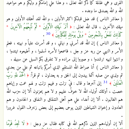
القرى و هي ظالمة كما ذكر الله تعالى ، و هذا علي إمامكم و وليكم و هو مواعيد
الله و الله يصدق ما وعده .
( معاشر الناس ) قد ضل قبلكم اكثر الأولين ، و الله لقد أهلك الأولين و هو
مهلك الآخرين ، قال الله تعالى :
أَلَمْ نُهْلِكِ الْأَوَّلِينَ
*
ثُمَّ نُتْبِعُهُمُ الْآخِرِينَ
*
﴿
30
كَذَلِكَ نَفْعَلُ بِالْمُجْرِمِينَ
*
وَيْلٌ يَوْمَئِذٍ لِّلْمُكَذِّبِينَ
.
﴾
( معاشر الناس ) إن الله قد أمرني و نهاني ، و قد أمرت علياً و نهيته ، فعلم
الأمر و النهي من ربه عز و جل ، فاسمعوا لأمره تسلموا ، و أطيعوه تهتدوا ،
و انتهوا لنهيه ترشدوا ، و صيروا إلى مراده و لا تتفرق بكم السبل عن سبيله .
( معاشر الناس ) أنا صراط الله المستقيم الذي أمركم باتباعه ثم علي من بعدي
ثم ولدي من صلبه أئمة يهدون إلى الحق و به يعدلون ، ثم قرأ:
الْحَمْدُ للّهِ رَبِّ
﴿
31
الْعَالَمِينَ
إلى آخرها و قال : فيّ نزلت و فيهم نزلت و لهم عمت و إياهم
﴾
خصت ، أولئك أولياء الله لا خوفٌ عليهم و لا هم يحزنون ألا إن حزب الله
هم الغالبون . ألا إن أعداء علي هم أهل الشقاق و النفاق و الحادون و هم
العادون و إخوان الشياطين الذين يوحى بعضهم إلى بعض زخرف القول غرورا
.
ألا إن أولياءهم الذين ذكرهم الله في كتابه فقال عز وجل :
لَا تَجِدُ قَوْمًا
﴿