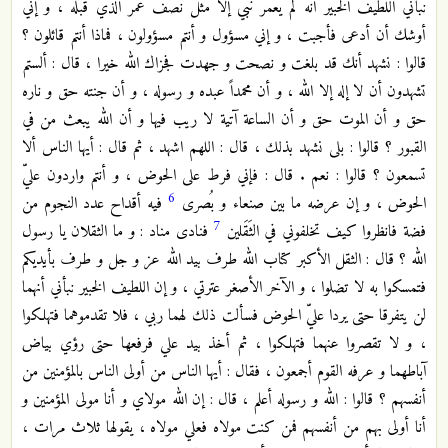
نبأني اللطيف الخبير أنه لم يعمر نبي إلا مثل نصف عمر الذي قبله ، و إني
أوشك أن أدعى فأجبت ، و إني مسؤول و أنتم مسؤولون ، فماذا أنتم قائلون ؟
قالوا : نشهد أنك قد بلغت و نصحت و جهدت فجزاك الله خيرا ، قال : ألستم
تشهدون أن لا إله إلا الله ، و أن محمداً عبده و رسوله ، و أن جنته حق و ناره
حق و أن الموت حق و أن الساعة آتية لا ريب فيها و أن الله يبعث من في
القبور ؟ قالوا : بلى نشهد بذلك ، قال : اللهم اشهد ، ثم قال : أيها الناس ألا
تسمعون ؟ قالوا : نعم . قال : فإني فرط على الحوض ، و أنتم واردون عليّ
6
الحوض ، و إن عرضه ما بين صنعاء و بُصرى
فيه أقداح عدد النجوم من
7
فضة فانظروا كيف تخلفوني في الثَقَلين
فنادى مناد : و ما الثقلان يا رسول
الله ؟ قال : الثقل الأكبر كتاب الله طرف بيد الله عز و جل و طرف بأيديكم
فتمسكوا به لا تضلوا ، و الآخر الأصغر عترتي ، و إن اللطيف الخبير نبأني أنهما
لن يتفرقا حتى يردا عليّ الحوض فسألت ذلك لهما ربي ، فلا تقدموهما فتهلكوا
، و لا تقصروا عنهما فتهلكوا ، ثم أخذ بيد علي فرفعها حتى رؤي بياض
آباطهما و عرفه القوم أجمعون ، فقال : أيها الناس من أولى الناس بالمؤمنين من
أنفسهم ؟ قالوا : الله و رسوله أعلم ، قال : إن الله مولاي و أنا مولى المؤمنين و
أنا أولى بهم من أنفسهم فمن كنت مولاه فعلي مولاه ، يقولها ثلاث مرات ،