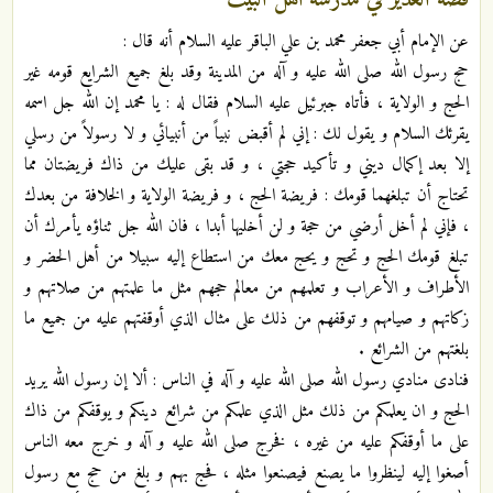
عن الإمام أبي جعفر محمد بن علي الباقر عليه السلام أنه قال :
حج رسول الله صلى الله عليه و آله من المدينة وقد بلغ جميع الشرايع قومه غير
الحج و الولاية ، فأتاه جبرئيل عليه السلام فقال له : يا محمد إن الله جل اسمه
يقرئك السلام و يقول لك : إني لم أقبض نبياً من أنبيائي و لا رسولاً من رسلي
إلا بعد إكمال ديني و تأكيد حجتي ، و قد بقى عليك من ذاك فريضتان مما
تحتاج أن تبلغهما قومك : فريضة الحج ، و فريضة الولاية و الخلافة من بعدك
، فإني لم أخل أرضي من حجة و لن أخليها أبدا ، فان الله جل ثناؤه يأمرك أن
تبلغ قومك الحج و تحج و يحج معك من استطاع إليه سبيلا من أهل الحضر و
الأطراف و الأعراب و تعلمهم من معالم حجهم مثل ما علمتهم من صلاتهم و
زكاتهم و صيامهم و توقفهم من ذلك على مثال الذي أوقفتهم عليه من جميع ما
بلغتهم من الشرائع .
فنادى منادي رسول الله صلى الله عليه و آله في الناس : ألا إن رسول الله يريد
الحج و ان يعلمكم من ذلك مثل الذي علمكم من شرائع دينكم و يوقفكم من ذاك
على ما أوقفكم عليه من غيره ، فخرج صلى الله عليه و آله و خرج معه الناس
أصغوا إليه لينظروا ما يصنع فيصنعوا مثله ، فحج بهم و بلغ من حج مع رسول