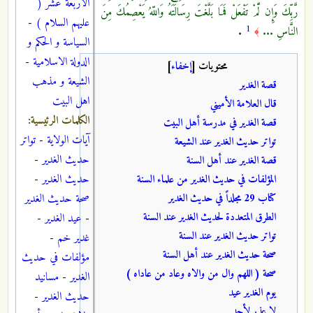
الاربعة عشر (
رَّبِّكَ وَإِن لَّمْ تَفْعَلْ فَمَا بَلَّغْتَ رِسَالَتَهُ وَاللّهُ يَعْصِمُكَ مِنَ
عليهم السلام )
-
1
النَّاسِ ...
.
﴾
السياسة و الحكم و
الدولة الاسلامية
-
محتويات
[
إخفاء
]
الشيعة و مذهب
قصة الغدير
اهل البيت
قال العلامة الأميني
الكلمات الرئيسية:
قصة الغدير في مدرسة أهل البيت
آيات الولاية
-
تواتر
تواتر حديث الغدير عند الشيعة
حديث الغدير
-
قصة الغدير عند أهل السنة
حديث الغدير
-
المؤلفات في حديث الغدير من علماء السنة
كتاب 29 مجلداً في حديث الغدير
صحة حديث الغدير
الطرق المتعددة لحديث الغدير عند السنة
-
عيد الغدير
-
تواتر حديث الغدير عند السنة
غدير خم
-
صحة حديث الغدير عند أهل السنة
مؤلفات في حديث
صحة ( اللهم وال من والاه وعاد من عاداه )
الغدير
-
مسانيد
يوم الغدير عيد
حديث الغدير
-
لا عذر لأحد