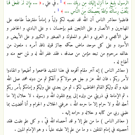
1
الرَّسُولُ بَلِّغْ مَا أُنزِلَ إِلَيْكَ مِن رَّبِّكَ ...
ـ في علي ـ
... وَإِن لَّمْ تَفْعَلْ فَمَا
﴿
﴾
1
بَلَّغْتَ رِسَالَتَهُ وَاللّهُ يَعْصِمُكَ مِنَ النَّاسِ ...
.
﴾
فاعلموا معاشر الناس أن الله قد نصبه لكم ولياً و إماماً مفترضاً طاعته على
المهاجرين و الأنصار و على التابعين لهم بإحسان ، و على البادي و الحاضر و
على الأعجمي و العربي و الحر و المملوك و الصغير و الكبير و على الأبيض و
الأسود و على كل موحد ماض حكمه جائز قوله نافذ أمره ، ملعون من
خالفه مرحوم من تبعه مؤمن من صدقه ، فقد غفر الله له و لمن سمع منه و
أطاع له .
( معاشر الناس ) إنه آخر مقام أقومه في هذا المشهد فاسمعوا و أطيعوا و انقادوا
لأمر ربكم ، فان الله عز و جل هو مولاكم و آلهكم ثم من دونه محمد صلى الله
عليه و آله وليكم القائم المخاطب لكم ، ثم من بعدي علي وليكم و إمامكم بأمر ربكم
، ثم الإمامة في ذريتي من ولده إلى يوم تلقون الله و رسوله ، لا حلال إلا ما
أحله الله و لا حرام إلا ما حرمه الله ، عرفني الحلال و الحرام و أنا أفضيت بما
علمني ربي من كتابه و حلاله و حرامه إليه .
( معاشر الناس ) ما من علم إلا و قد أحصاه الله فيّ ، و كل علم علمت فقد
أحصيته في إمام المتقين ، و ما من علم إلا علمته علياً ، و هو الإمام المبين .