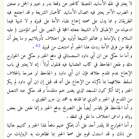
لا يعتبر في نقله الأسانيد المتصلة كالخبر عن وقعة بدر و خيبر و الجمل و صفين
و الضرب الآخر يعتبر فيه اتصال الأسانيد كأخبار الشريعة و قد اجتمع فيه
الطريقان و مما يدل على صحته إجماع علماء الأمة على قبوله و لا شبهة فيما
ادعيناه من الإطباق لأن الشيعة جعلته الحجة في النص على أمير المؤمنين ( عليه
السلام ) بالإمامة و مخالفو الشيعة أولوه على اختلاف تأويلاتهم و ما يعلم أن
62
فرقة من فرق الأمة ردت هذا الخبر أو امتنعت من قبوله
.
و أما ما حكي عن ابن أبي داود السجستاني في دفع الخبر و حكي عن الخوارج
مثله و طعن الجاحظ في كتاب العثمانية فيه فنقول أولاً : إنه لا يعتبر في باب
الإجماع عدم تقدم خلافه فإن ابن أبي داود و الجاحظ لو صرحا بالخلاف
لسقط خلافهما بما ذكرناه من الإجماع على أنه قد قيل إن ابن أبي داود لم ينكر
الخبر و إنما أنكر كون المسجد الذي بغدير خم متقدماً و قد حكي عنه التنصل
من القدح في الخبر و التبري مما قذفه به محمد بن جرير الطبري .
و أما الجاحظ فلم يتجاسر أيضاً على التصريح بدفع الخبر و إنما طعن على بعض
رواته و ادعى اختلاف ما نقل في لفظه .
و أما الخوارج فما يقدر أحد على أن يحكي عنهم دفعاً لهذا الخبر و كتبهم خالية
عن ذلك و قد استدل قوم على صحة الخبر بما تظاهرت به الروايات من