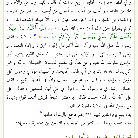
و في لفظ أحمد إمام الحنابلة : أربع مرات ثم قال : اللهم وال من والاه ، و
عاد من عاداه ، و أحب من أحبه ، و أبغض من أبغضه ، و انصر من نصره ،
و اخذل من خذله ، و أدر الحق معه حيث دار ، ألا فليبلغ الشاهد الغايب ،
ثم لم يتفرقوا حتى نزل أمين وحي الله بقوله :
... الْيَوْمَ أَكْمَلْتُ لَكُمْ دِينَكُمْ
﴿
8
وَأَتْمَمْتُ عَلَيْكُمْ نِعْمَتِي وَرَضِيتُ لَكُمُ الإِسْلاَمَ دِينًا ...
، الآية . فقال
﴾
رسول الله صلى الله عليه و آله : الله أكبر على إكمال الدين ، و إتمام النعمة ، و
رضى الرب برسالتي ، و الولاية لعلي من بعدي ، ثم طفق القوم يهنئون أمير
المؤمنين صلوات الله عليه و ممن هنأه في مقدم الصحابة : الشيخان أبو بكر و عمر
كل يقول : بخ بخ لك يا بن أبي طالب أصبحت و أمسيت مولاي و مولى كل
مؤمن و مؤمنة ، و قال ابن عباس : وجبت والله في أعناق القوم ، فقال
حسان : إئذن لي يا رسول الله أن أقول في علي أبياتا تسمعهن ، فقال : قل
على بركة الله ، فقام حسان فقال : يا معشر مشيخة قريش أتبعها قولي بشهادة
من رسول الله في الولاية ماضية ثم قال :
9
يناد بهم يوم الغدير نبيهم *** بخم فاسمع بالرسول مناديا
هذه الخطبة رواها عدد كثير من الصحابة و التابعين بين مختصرة و مطولة :
قصة الغدير في مدرسة أهل البيت