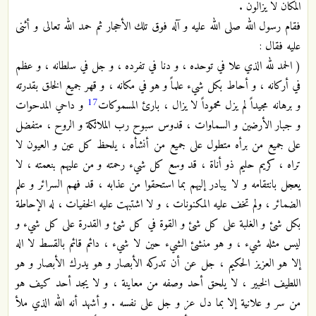
المكان لا يزالون .
فقام رسول الله صلى الله عليه و آله فوق تلك الأحجار ثم حمد الله تعالى و أثنى
عليه فقال :
( الحمد لله الذي علا في توحده ، و دنا في تفرده ، و جل في سلطانه ، و عظم
في أركانه ، و أحاط بكل شيء علماً و هو في مكانه ، و قهر جميع الخلق بقدرته
17
و برهانه مجيداً لم يزل محموداً لا يزال ، بارئ المسموكات
و داحي المدحوات
و جبار الأرضين و السماوات ، قدوس سبوح رب الملائكة و الروح ، متفضل
على جميع من برأه متطول على جميع من أنشأه ، يلحظ كل عين و العيون لا
تراه ، كريم حليم ذو أناة ، قد وسع كل شيء رحمته و من عليهم بنعمته ، لا
يعجل بانتقامه و لا يبادر إليهم بما استحقوا من عذابه ، قد فهم السرائر و علم
الضمائر ، ولم تخف عليه المكنونات ، و لا اشتبهت عليه الخفيات ، له الإحاطة
بكل شئ و الغلبة على كل شئ و القوة في كل شئ و القدرة على كل شيء و
ليس مثله شيء ، و هو منشئ الشيء حين لا شيء ، دائم قائم بالقسط لا اله
إلا هو العزيز الحكيم ، جل عن أن تدركه الأبصار و هو يدرك الأبصار و هو
اللطيف الخبير ، لا يلحق أحد وصفه من معاينة ، و لا يجد أحد كيف هو
من سر و علانية إلا بما دل عز و جل على نفسه . و أشهد أنه الله الذي ملأ