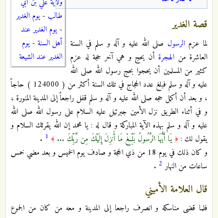
ولاية علي بن أبي
طالب
-
يوم الغدير
قصة الغدير
-
يوم الغدير عند
أهل السنة
-
يوم
لما عزم
الرسول
صلى الله عليه و آله و سلم في السنة
الغدير عند الشيعة
العاشرة من
الهجرة
أن يحج و هي آخر حجة له عزم
كثير من المسلمين أن يحجوا بحج رسول الله صلى الله
عليه و آله و سلم فبلغ عدد الحجاج في تلك السنة أكثر من ( 124000 ) حاجاً
، و بعد أن أكمل حجه صلى الله عليه و آله و سلم قفل راجعاً إلى المدينة المنورة ،
و في أثناء الطريق نزل الأمين جبرئيل عليه السلام على رسول الله صلى الله
عليه و آله و سلم بهذه الآية المباركة و قال له : يا محمد إن الله يقرئك السلام و
1
يقول لك :
يَا أَيُّهَا الرَّسُولُ بَلِّغْ مَا أُنزِلَ إِلَيْكَ مِن رَّبِّكَ ...
.
﴾
﴿
و كان ذلك في يوم 18 من ذي الحجة و صادف يوم الخميس و بعد مضي خمس
2
ساعات من النهار
.
قال العلامة الأميني
فلما قضى مناسكه و انصرف راجعا إلى المدينة و معه من كان من الجموع