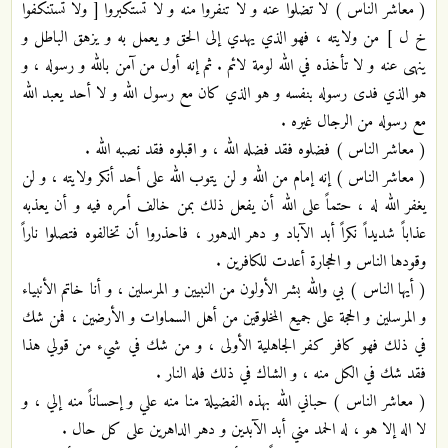
( معاشر الناس ) لا تضلوا عنه و لا تنفروا منه و لا تستكبروا [ ولا تستنكفوا
خ ل ] من ولايته ، فهو الذي يهدي إلى الحق و يعمل به و يزهق الباطل و
ينهى عنه و لا تأخذه في الله لومة لائم . ثم إنه أول من آمن بالله و رسوله ، و
هو الذي فدى رسوله بنفسه و هو الذي كان مع رسول الله و لا أحد يعبد الله
مع رسوله من الرجال غيره .
( معاشر الناس ) فضلوه فقد فضله الله ، و اقبلوه فقد نصبه الله .
( معاشر الناس ) إنه إمام من الله و لن يتوب الله على أحد أنكر ولايته ، و لن
يغفر الله له ، حتماً على الله أن يفعل ذلك بمن خالف أمره فيه و أن يعذبه
عذاباً شديداً نكراً أبد الآباد و دهر الدهور ، فاحذروا أن تخالفوه فتصلوا ناراً
وقودها الناس و الحجارة أعدت للكافرين .
( أيها الناس ) بي والله بشر الأولون من النبيين و المرسلين ، و أنا خاتم الأنبياء
و المرسلين و الحجة على جميع المخلوقين من أهل السماوات و الأرضين ، فمن شك
في ذلك فهو كافر كفر الجاهلية الأولى ، و من شك في شيء من قولي هذا
فقد شك في الكل منه ، و الشاك في ذلك فله النار .
( معاشر الناس ) حباني الله بهذه الفضيلة منا منه علي و إحساناً منه إلي ، و
لا اله إلا هو ، له الحمد مني أبد الآبدين و دهر الداهرين على كل حال .