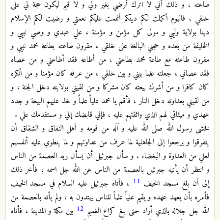
طاعته ، و ذلك أني لا اترك أرضي بغير ولي و لا قيم ليكون حجة لي على
خلقي ، فاليوم أكملت لكم دينكم أتممت عليكم نعمتي و رضيت لكم الإسلام
دينا بولاية وليي و مولى كل مؤمن و مؤمنة ، علي عبدي و وصي نبيي و
الخليفة من بعده و حجتي البالغة على خلقي ، مقرون طاعته بطاعة محمد نبيي و
مقرون طاعته مع طاعة محمد بطاعتي ، من أطاعه فقد أطاعني و من عصاه
فقد عصاني ، جعلته علما بيني و بين خلقي ، من عرفه كان مؤمنا و من أنكره
كان كافرا و من أشرك بيعته كان مشركا و من لقيني بولايته دخل الجنة ، و
من لقيني بعداوته دخل النار ، فأقم يا محمد علياً علماً و خذ عليهم البيعة و جدد
عهدي و ميثاقي لهم الذي واثقتهم عليه ، فإني قابضك إلي و مستقدمك علي .
فخشى رسول الله صلى الله عليه و آله من قومه و أهل النفاق و الشقاق أن
يتفرقوا و يرجعوا إلى الجاهلية لما عرف من عداوتهم و لما ينطوي عليه أنفسهم
لعلي من العداوة و البغضاء . و سأل جبرئيل أن يسأل ربه العصمة من الناس
و انتظر أن يأتيه جبرئيل بالعصمة من الناس عن الله جل اسمه ، فأخر ذلك
11
إلى أن بلغ مسجد الخيف
، فأتاه جبرئيل عليه السلام في مسجد الخيف
فأمره بأن يعهد عهده و يقيم علياً علماً للناس يهتدون به ، ولم يأته بالعصمة من
12
الله جل جلاله بالذي أراد حتى بلغ كراع الغميم
بين مكة و المدينة ، فأتاه