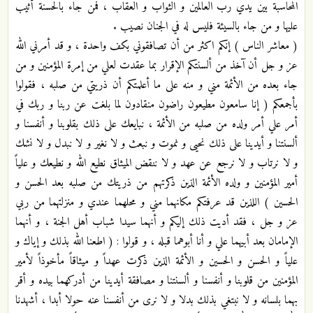
المحاسبة بين يدي رب العالمين و الثواب و العقاب ، فمن جاء بالحسنة أثيب
عليها و من جاء بالسيئة فليس له في الجنان نصيب .
( معاشر الناس ) إنكم اكثر من أن تصافقوني بكف واحدة ، و قد أمرني الله
عز و جل أن آخذ من ألسنتكم الإقرار بما عقدت لعلي من إمرة المؤمنين و من
جاء بعده من الأئمة مني و منه على ما أعلمتكم أن ذريتي من صلبه ، فقولوا
بأجمعكم ( إنا سامعون مطيعون راضون منقادون لما بلغت عن ربنا و ربك في
أمر علي أمر ولده من صلبه من الأئمة ، نبايعك على ذلك بقلوبنا و أنفسنا و
ألسنتنا و أيدينا على ذلك نحيى و نموت و نبعث و لا نغير و لا نبدل و لا نشك
و لا نرتاب و لا نرجع عن عهد و لا ننقض الميثاق نطيع الله و نطيعك و علياً
أمير المؤمنين و ولده الأئمة الذين ذكرتهم من ذريتك من صلبه بعد الحسن و
الحسين ) اللذين قد عرفتكم مكانهما مني و محلهما عندي و منزلتهما من ربي
عز و جل ، فقد أديت ذلك إليكم و أنهما سيدا شباب أهل الجنة ، و أنهما
الإمامان بعد أبيهما علي و أنا أبوهما قبله ، و قولوا : ( اطعنا الله بذلك و إياك و
علياً و الحسن و الحسين و الأئمة الذين ذكرت عهداً و ميثاقاً مأخوذاً لأمير
المؤمنين من قلوبنا و أنفسنا و ألسنتنا و مصافقة أيدينا من أدركهما بيده و أقر
بهما بلسانه و لا نبتغي بذلك بدلا و لا نرى من أنفسنا عنه حولا أبدا ، أشهدنا