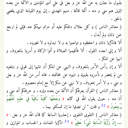
بقبول ما جئت به عن الله عز و جل في علي أمير المؤمنين و الأئمة من بعده
الذين هم مني و منه ، أئمة قائمة ـ منهم المهدي ـ إلى يوم القيامة الذي يقضي
بالحق .
( معاشر الناس ) و كل حلال دللتكم عليه أو حرام نهيتكم عنه فإني لم ارجع
عـن ذلك ولم أبدل .
ألا فاذكروا ذلك و احفظوه و تواصوا به و لا تبدلوه و لا تغيروه .
ألا و إني اجدد القول : ألا فأقيموا الصلاة و آتوا الزكاة و أمروا بالمعروف و
انهوا عن المنكر .
ألا و إن رأس الأمر بالمعروف و النهي عن المنكر أن تنتهوا إلى قولي و تبلغوه
من لم يحضر و تأمروه بقبوله و تنهوه عن مخالفته ، فانه أمر من الله عز و جل
و مني ، و لا أمر بمعروف و لا نهي عن منكر إلا مع إمام معصوم .
( معاشر الناس ) القرآن يعرفكم أن الأئمة من بعده ولده ، و عرفتكم أنه مني و
أنا منه ، حيث يقول الله في كتابه
وَجَعَلَهَا كَلِمَةً بَاقِيَةً فِي عَقِبِهِ لَعَلَّهُمْ
﴿
52
يَرْجِعُونَ
و قلت " لن تضلوا ما إن تمسكتم بهما .
﴾
( معاشر الناس ) التقوى التقوى ، إحذروا الساعة كما قال الله عز و جل :
﴿
53
... إِنَّ زَلْزَلَةَ السَّاعَةِ شَيْءٌ عَظِيمٌ
اذكروا الممات و الحساب و الموازين و
﴾