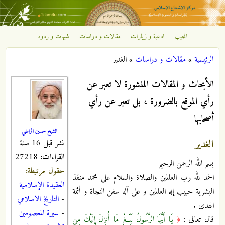
تجاوز إلى المحتوى الرئيسي
المجيب
ادعية و زيارات
مقالات و دراسات
شبهات و ردود
مركز
الرئيسية
»
مقالات و دراسات
»
الغدير
الإشعاع
أنت هنا
الأبحاث و المقالات المنشورة لا تعبر عن
الإسلامي
رأي الموقع بالضرورة ، بل تعبر عن رأي
أصحابها
الشيخ حسين الراضي
الغدير
نشر قبل 16 سنة
القراءات:
27218
بسم الله الرحمن الرحيم
حقول مرتبطة:
الحمد لله رب العالمين والصلاة والسلام على محمد منقذ
العقيدة الإسلامية
البشرية حبيب إله العالمين و على آله سفن النجاة و أئمة
-
التاريخ الاسلامي
الهدى .
-
سيرة المعصومين
قال تعالى :
يَا أَيُّهَا الرَّسُولُ بَلِّغْ مَا أُنزِلَ إِلَيْكَ مِن
﴿