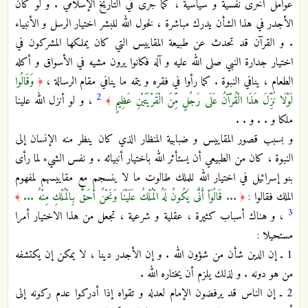
عوامل أخرى نفسية و سياسية ، كما جرى في التاريخ الإسلامي . و لو كان
الأجدر في هذا الشأن يدرك مباشرة ، لخول الله للبشر اختيار الرسل و الأنبياء
. و القرآن قد تحدث عن طبيعة المقاييس التي كان يملكها المشركون في
اختيار جدارة النبي صلى الله عليه و آله فكانوا يرون مشيه في الأسواق و أكله
الطعام ، ينافي النبوة . كما رأوا في فقره و يتمه ما ينافي مقام الرسالة ،
وَقَالُوا
﴿
2
لَوْلَا نُزِّلَ هَذَا الْقُرْآنُ عَلَى رَجُلٍ مِّنَ الْقَرْيَتَيْنِ عَظِيمٍ
، و لو أنزل الله علينا
﴾
ملكا و . . و . .
و بسبب قصور المقاييس و ضبابية المنظار الذي كان ينظر منه الإنسان إلى
النبوة ، كان من الطبيعي أن يستأثر الله باختيار أنبيائه . و نفس الشيء لما رأى
بنو إسرائيل في اختيار الله للملك طالوت ما لا ينسجم مع مقاييسهم لمفهوم
الملك فقالوا :
... قَالُوَاْ أَنَّى يَكُونُ لَهُ الْمُلْكُ عَلَيْنَا وَنَحْنُ أَحَقُّ بِالْمُلْكِ مِنْهُ ...
﴾
﴿
3
، و هناك أسباب كثيرة ، عقلية و شرعية ، تجعل من هذا الاختيار أمرا
مستحيلا :
1 ـ إن الدين شأن من شؤون الله . و إن الأجدر دينا ، لا يمكن إن يكتشفه
من هو دونه . و لذلك يلزم أن يختاره الله .
2 ـ إن الناس قد يرفضون الإمام لعدله و تقواه إذا أدركوا عدم ركونه إلى