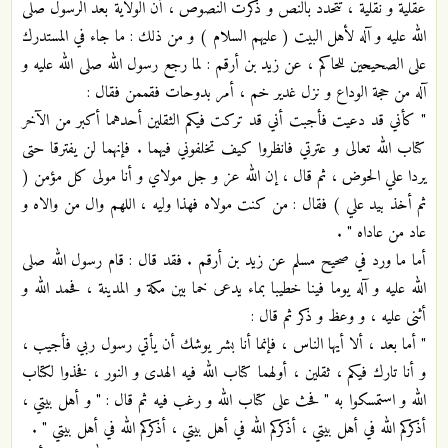
عقلية و نقلية ، تتحدد بالنص و ذكرت النصوص ، أن الولاية بعد الرسول صلى
الله عليه و آله لأهل البيت ( عليهم السلام ) و من ذلك : ما جاء في المستدرك
على الصحيحين للحاكم ، عن زيد بن أرقم : لما رجع رسول الله صلى الله عليه و
آله من حجة الوداع و نزل غدير خم ، أمر بدوحات فقممن فقال :
" كأني قد دعيت فأجبت أني قد تركت فيكم الثقلين أحدهما أكبر من الآخر
كتاب الله تعالى و عترتي فانظروا كيف تخلفوني فيهما . فإنهما لن يفترقا حتى
يردا علي الحوض ، ثم قال ، إن الله عز و جل مولاي و أنا مولى كل مؤمن (
ثم أخذ بيد علي ) فقال : من كنت مولاه فهذا وليه ، اللهم وال من والاه و
عاد من عاداه " .
أما ما ورد في صحيح مسلم عن زيد بن أرقم . فقد قال : قام رسول الله صلى
الله عليه و آله يوما فينا خطيبا بماء يدعى خما بين مكة و المدينة ، فحمد الله و
أثنى عليه ، و وعظ و ذكر ثم قال :
" أما بعد ، ألا أيها الناس ، فإنما أنا بشر يوشك أن يأتي رسول ربي فأجيب ،
و أنا تارك فيكم ، ثقلين ، أولهما كتاب الله فيه الهدى و النور ، فخذوا لكتاب
الله و استمسكوا به " فحث على كتاب الله و رغب فيه ثم قال : " و أهل بيتي ،
أذكركم الله في أهل بيتي ، أذكركم الله في أهل بيتي ، أذكركم الله في أهل بيتي " .