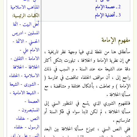
2 ـ
عصمة الإمام
المذاهب الاسلامية
3 ـ
أفضلية الإمام
الكلمات الرئيسية:
أهل البيت
-
ائمة
المسلمين
-
ادريس
مفهوم الإمامة
الحسني
-
الائمة
-
الامام علي
-
سأنطلق هنا من نقطة لدي فيها وجهة نظر تاريخية ،
الامامة
-
الثقلين
-
هي إن نظرية الإمامة و الخلافة ، تبلورت بشكل أكثر
الخلافة
-
الخلافة
دقة عند الشيعة منه عند السنة . و السبب في ذلك
الاسلامية
-
الخلفاء
راجع إلى ، أن مواقف الخلفاء تناقضت في ممارسة (
-
الشورى
-
الشيعة
الإمامة ) و تعاطت ، بأشكال مختلفة و متناقضة ، مع
-
الشيعة الامامية
-
مسألة الخلافة .
العصمة
-
فالمفهوم الشوري الذي يتسع في المنظور السني إلى
المستبصرون
-
مسألة الخلافة ، لم لكن ثابتا سواء في فكر السنة أو
النص
-
خلفاء
ممارساتهم .
الرسول
-
خلفاء
ففي النص السني ، تتوزع مسألة الخلافة بين البعد
النبي
-
علي بن ابي