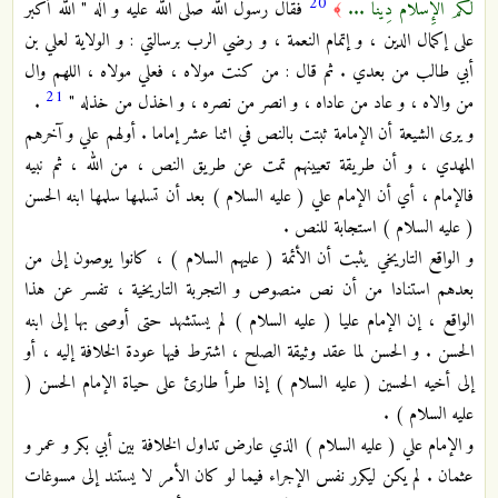
20
لَكُمُ الإِسْلاَمَ دِينًا ...
فقال رسول الله صلى الله عليه و آله " الله أكبر
﴾
على إكمال الدين ، و إتمام النعمة ، و رضي الرب برسالتي : و الولاية لعلي بن
أبي طالب من بعدي . ثم قال : من كنت مولاه ، فعلي مولاه ، اللهم وال
21
من والاه ، و عاد من عاداه ، و انصر من نصره ، و اخذل من خذله "
.
و يرى الشيعة أن الإمامة ثبتت بالنص في اثنا عشر إماما . أولهم علي و آخرهم
المهدي ، و أن طريقة تعيينهم تمت عن طريق النص ، من الله ، ثم نبيه
فالإمام ، أي أن الإمام علي ( عليه السلام ) بعد أن تسلمها سلمها ابنه الحسن
( عليه السلام ) استجابة للنص .
و الواقع التاريخي يثبت أن الأئمة ( عليهم السلام ) ، كانوا يوصون إلى من
بعدهم استنادا من أن نص منصوص و التجربة التاريخية ، تفسر عن هذا
الواقع ، إن الإمام عليا ( عليه السلام ) لم يستشهد حتى أوصى بها إلى ابنه
الحسن . و الحسن لما عقد وثيقة الصلح ، اشترط فيها عودة الخلافة إليه ، أو
إلى أخيه الحسين ( عليه السلام ) إذا طرأ طارئ على حياة الإمام الحسن (
عليه السلام ) .
و الإمام علي ( عليه السلام ) الذي عارض تداول الخلافة بين أبي بكر و عمر و
عثمان . لم يكن ليكرر نفس الإجراء فيما لو كان الأمر لا يستند إلى مسوغات