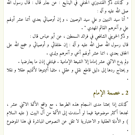
و كذلك ذكر القندوزي الحنفي في الينابيع : عن جابر قال : قال رسول الله
صلى الله عليه و آله :
" أنا سيد النبيين و علي سيد الوصيين ، و إن أوصيائي بعدي أثنا عشر أولهم
علي و آخرهم القائم المهدي " .
و ذكر الحمويني الشافعي في فرائد السمطين ، عن أبو عباس قال :
قال رسول الله صلى الله عليه و آله : إن خلفائي و أوصيائي و حجج الله على
الخلق بعدي ، اثنا عشر أولهم أخي و آخرهم ولدي .
ولم يدع الاثني عشر إماما إلا الشيعة الإمامية . فينتفي إذن ما يعارضها .
و يحتاج ردها إلى دليل قاطع نقلي و عقلي ، مثلما أثبتوها لأئمتهم عقلا و نقلا
.
2 ـ
عصمة الإمام
كذلك إذا بحثنا مدى انسجام هذه الطرحة ، مع واقع الأئمة الاثني عشر ،
نجدها أكثر موضوعية فيما لو أسندت إلى الأئمة من آل البيت ( عليه السلام
) و الأدلة العقلية و الاعتبارية لا تقل عن النصوص المباشرة في هذا الموضوع
.