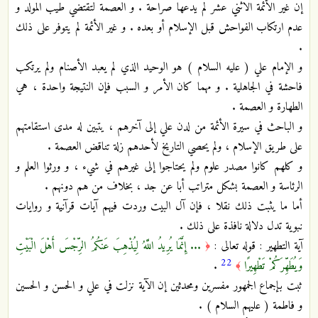
إن غير الأئمة الاثني عشر لم يدعها صراحة . و العصمة لتقتضي طيب المولد و
عدم ارتكاب الفواحش قبل الإسلام أو بعده . و غير الأئمة لم يتوفر على ذلك
.
و الإمام علي ( عليه السلام ) هو الوحيد الذي لم يعبد الأصنام ولم يرتكب
فاحشة في الجاهلية . و مهما كان الأمر و السبب فإن النتيجة واحدة ، هي
الطهارة و العصمة .
و الباحث في سيرة الأئمة من لدن علي إلى آخرهم ، يتبين له مدى استقامتهم
على طريق الإسلام ، ولم يحصي التاريخ لأحدهم زلة تناقض العصمة .
و كلهم كانوا مصدر علوم ولم يحتاجوا إلى غيرهم في شيء ، و ورثوا العلم و
الرئاسة و العصمة بشكل متراتب أبا عن جد ، بخلاف من هم دونهم .
أما ما يثبت ذلك نقلا ، فإن آل البيت وردت فيهم آيات قرآنية و روايات
نبوية تدل دلالة نافذة على ذلك .
آية التطهير : قوله تعالى :
... إِنَّمَا يُرِيدُ اللَّهُ لِيُذْهِبَ عَنكُمُ الرِّجْسَ أَهْلَ الْبَيْتِ
﴿
22
وَيُطَهِّرَكُمْ تَطْهِيرًا
.
﴾
ثبت بإجماع الجمهور مفسرين ومحدثين إن الآية نزلت في علي و الحسن و الحسين
و فاطمة ( عليهم السلام ) .