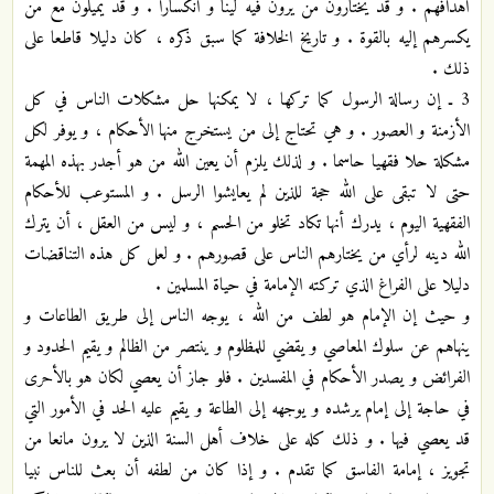
أهدافهم . و قد يختارون من يرون فيه لينا و انكسارا . و قد يميلون مع من
يكسرهم إليه بالقوة . و تاريخ الخلافة كما سبق ذكره ، كان دليلا قاطعا على
ذلك .
3 ـ إن رسالة الرسول كما تركها ، لا يمكنها حل مشكلات الناس في كل
الأزمنة و العصور . و هي تحتاج إلى من يستخرج منها الأحكام ، و يوفر لكل
مشكلة حلا فقهيا حاسما . و لذلك يلزم أن يعين الله من هو أجدر بهذه المهمة
حتى لا تبقى على الله حجة للذين لم يعايشوا الرسل . و المستوعب للأحكام
الفقهية اليوم ، يدرك أنها تكاد تخلو من الحسم ، و ليس من العقل ، أن يترك
الله دينه لرأي من يختارهم الناس على قصورهم . و لعل كل هذه التناقضات
دليلا على الفراغ الذي تركته الإمامة في حياة المسلمين .
و حيث إن الإمام هو لطف من الله ، يوجه الناس إلى طريق الطاعات و
ينهاهم عن سلوك المعاصي و يقضي للمظلوم و ينتصر من الظالم و يقيم الحدود و
الفرائض و يصدر الأحكام في المفسدين . فلو جاز أن يعصي لكان هو بالأحرى
في حاجة إلى إمام يرشده و يوجهه إلى الطاعة و يقيم عليه الحد في الأمور التي
قد يعصي فيها . و ذلك كله على خلاف أهل السنة الذين لا يرون مانعا من
تجويز ، إمامة الفاسق كما تقدم . و إذا كان من لطفه أن بعث للناس نبيا