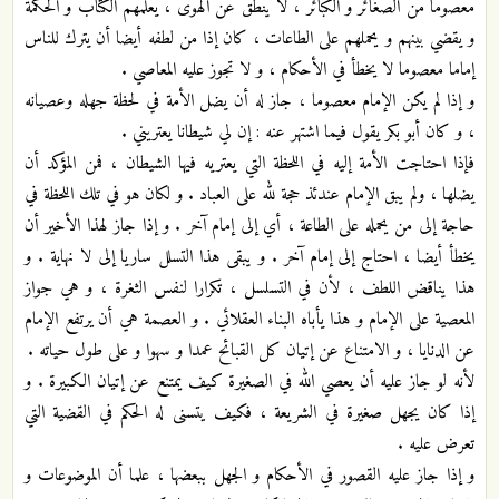
معصوما من الصغائر و الكبائر ، لا ينطق عن الهوى ، يعلمهم الكتاب و الحكمة
و يقضي بينهم و يحملهم على الطاعات ، كان إذا من لطفه أيضا أن يترك للناس
إماما معصوما لا يخطأ في الأحكام ، و لا تجوز عليه المعاصي .
و إذا لم يكن الإمام معصوما ، جاز له أن يضل الأمة في لحظة جهله وعصيانه
، و كان أبو بكر يقول فيما اشتهر عنه : إن لي شيطانا يعتريني .
فإذا احتاجت الأمة إليه في اللحظة التي يعتريه فيها الشيطان ، فمن المؤكد أن
يضلها ، ولم يبق الإمام عندئذ حجة لله على العباد . و لكان هو في تلك اللحظة في
حاجة إلى من يحمله على الطاعة ، أي إلى إمام آخر . و إذا جاز لهذا الأخير أن
يخطأ أيضا ، احتاج إلى إمام آخر . و يبقى هذا التسلل ساريا إلى لا نهاية . و
هذا يناقض اللطف ، لأن في التسلسل ، تكرارا لنفس الثغرة ، و هي جواز
المعصية على الإمام و هذا يأباه البناء العقلائي . و العصمة هي أن يرتفع الإمام
عن الدنايا ، و الامتناع عن إتيان كل القبائح عمدا و سهوا و على طول حياته .
لأنه لو جاز عليه أن يعصي الله في الصغيرة كيف يمتنع عن إتيان الكبيرة . و
إذا كان يجهل صغيرة في الشريعة ، فكيف يتسنى له الحكم في القضية التي
تعرض عليه .
و إذا جاز عليه القصور في الأحكام و الجهل ببعضها ، علما أن الموضوعات و