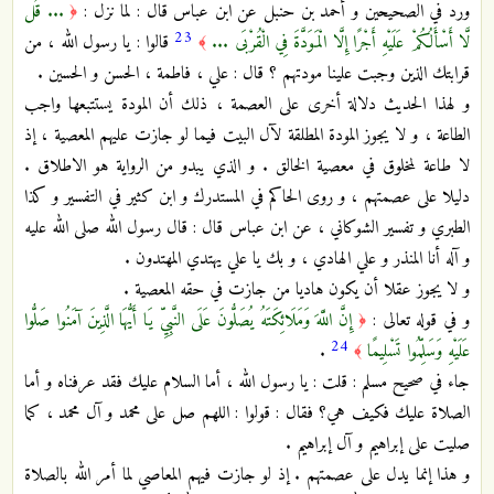
ورد في الصحيحين و أحمد بن حنبل عن ابن عباس قال : لما نزل :
... قُل
﴿
23
لَّا أَسْأَلُكُمْ عَلَيْهِ أَجْرًا إِلَّا الْمَوَدَّةَ فِي الْقُرْبَى ...
قالوا : يا رسول الله ، من
﴾
قرابتك الذين وجبت علينا مودتهم ؟ قال : علي ، فاطمة ، الحسن و الحسين .
و لهذا الحديث دلالة أخرى على العصمة ، ذلك أن المودة يستتبعها واجب
الطاعة ، و لا يجوز المودة المطلقة لآل البيت فيما لو جازت عليهم المعصية ، إذ
لا طاعة لمخلوق في معصية الخالق . و الذي يبدو من الرواية هو الاطلاق .
دليلا على عصمتهم ، و روى الحاكم في المستدرك و ابن كثير في التفسير و كذا
الطبري و تفسير الشوكاني ، عن ابن عباس قال : قال رسول الله صلى الله عليه
و آله أنا المنذر و علي الهادي ، و بك يا علي يهتدي المهتدون .
و لا يجوز عقلا أن يكون هاديا من جازت في حقه المعصية .
و في قوله تعالى :
إِنَّ اللَّهَ وَمَلَائِكَتَهُ يُصَلُّونَ عَلَى النَّبِيِّ يَا أَيُّهَا الَّذِينَ آمَنُوا صَلُّوا
﴿
24
عَلَيْهِ وَسَلِّمُوا تَسْلِيمًا
.
﴾
جاء في صحيح مسلم : قلت : يا رسول الله ، أما السلام عليك فقد عرفناه و أما
الصلاة عليك فكيف هي؟ فقال : قولوا : اللهم صل على محمد و آل محمد ، كما
صليت على إبراهيم و آل إبراهيم .
و هذا إنما يدل على عصمتهم . إذ لو جازت فيهم المعاصي لما أمر الله بالصلاة