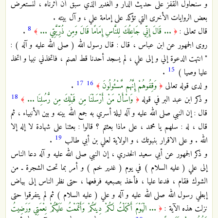
و سنحاول القفز على حديث الدار و الغدير الذي سبق أن أثرناه ، لنستعرض
بعض الروايات الأخرى التي تؤكد على إمامة علي ، و آل بيته .
8
قال تعالى :
... قَالَ إِنِّي جَاعِلُكَ لِلنَّاسِ إِمَامًا قَالَ وَمِن ذُرِّيَّتِي ...
.
﴾
﴿
روى الجمهور عن ابن عباس ، قال : قال رسول الله ( صلى الله عليه و آله ) :
" انتهت الدعوة إلي و إلى علي ، لم يسجد أحدنا قط لصنم ، فاتخذني نبيا و اتخذ
15
عليا وصيا )
.
17
16
و لدى قوله تعالى
وَقِفُوهُمْ إِنَّهُم مَّسْئُولُونَ
.
﴾
﴿
18
و ذكر ابن عبد البر في قوله
وَاسْأَلْ مَنْ أَرْسَلْنَا مِن قَبْلِكَ مِن رُّسُلِنَا ...
﴾
﴿
قال : إن النبي صلى الله عليه و آله ليلة أسري به جمع الله بينه و بين الأنبياء ، ثم
قال ، له : سلهم يا محمد ، على ماذا بعثتم ؟ قالوا : بعثنا على شهادة لا إله إلا
19
الله . و على الاقرار بنبوتك ، و الولاية لعلي بن أبي طالب
.
و ذكر الجمهور عن أبي سعيد الخدري ، إن النبي صلى الله عليه و آله دعا الناس
إلى علي ( عليه السلام ) في يوم ( غدير خم ) و أمر بما تحت الشجرة ـ من
الشوك فقام ، فدعا عليا ، فأخذ بصبعيه فرفعها ، حتى نظر الناس إلى بياض
إبطي رسول الله صلى الله عليه و آله و علي ( عليه السلام ) ثم لم يتفرقوا حتى
نزلت هذه الآية :
... الْيَوْمَ أَكْمَلْتُ لَكُمْ دِينَكُمْ وَأَتْمَمْتُ عَلَيْكُمْ نِعْمَتِي وَرَضِيتُ
﴿