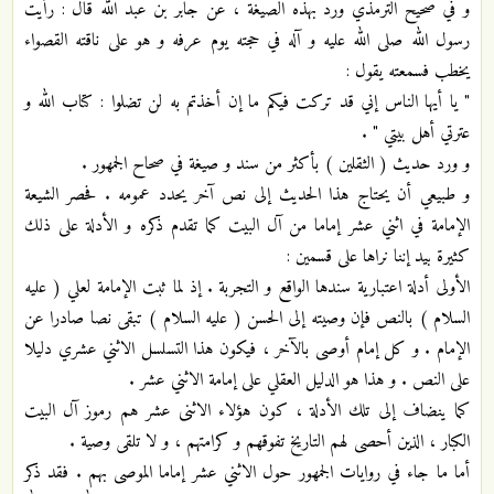
و في صحيح الترمذي ورد بهذه الصيغة ، عن جابر بن عبد الله قال : رأيت
رسول الله صلى الله عليه و آله في حجته يوم عرفه و هو على ناقته القصواء
يخطب فسمعته يقول :
" يا أيها الناس إني قد تركت فيكم ما إن أخذتم به لن تضلوا : كتاب الله و
عترتي أهل بيتي " .
و ورد حديث ( الثقلين ) بأكثر من سند و صيغة في صحاح الجمهور .
و طبيعي أن يحتاج هذا الحديث إلى نص آخر يحدد عمومه . فحصر الشيعة
الإمامة في اثني عشر إماما من آل البيت كما تقدم ذكره و الأدلة على ذلك
كثيرة بيد إننا نراها على قسمين :
الأولى أدلة اعتبارية سندها الواقع و التجربة . إذ لما ثبت الإمامة لعلي ( عليه
السلام ) بالنص فإن وصيته إلى الحسن ( عليه السلام ) تبقى نصا صادرا عن
الإمام . و كل إمام أوصى بالآخر ، فيكون هذا التسلسل الاثني عشري دليلا
على النص . و هذا هو الدليل العقلي على إمامة الاثني عشر .
كما ينضاف إلى تلك الأدلة ، كون هؤلاء الاثنى عشر هم رموز آل البيت
الكبار ، الذين أحصى لهم التاريخ تفوقهم و كرامتهم ، و لا تلقى وصية .
أما ما جاء في روايات الجمهور حول الاثني عشر إماما الموصى بهم . فقد ذكر