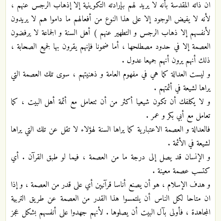
ان ذاته المقدسة بأنه لا يريد لهم بإرادته التكوينية إلا إذهاب الرجس عنهم ،
لأنه لا يفيض الوجود إلا على هذا النوع من أفعالهم ما داموا هم لا يريدون
لأنفسهم إلا ذهاب الرجس و التطهير عنهم ) أهل السنة و الجماعة لا يرفضون
العصمة إلا في حدود مصطلحها ، أما ضمونا فإنهم يقرون بها لجميع الصحابة ،
ذلك أنهم يرون أنهم جميعا عدول .
و ليست العدالة كما هي في مفهوم العامة و ذهنيتهم ، سوى تلك العصمة التي
يراها لشيعة في أئمتهم .
و لا يكلفك أن تكون شيعيا أكثر من أن تتعامل مع أئمة أهل البيت ، كما
تعامل مع أبي بكر و عمر .
فالعدالة و العصمة الاعتبارية كما يراها السنة لهؤلاء لا تقل عن تلك التي يراها
لشيعة في الأئمة .
و الإنسان قد يصل إلى درجة ما من العصمة ، فيما لو طبق القرآن . أي
كتسب عصمة معينة .
و هدف الإسلام ، هو أن يصنع أناسا قرآنيين أي على قدر من العصمة ، و إذا
ان متاحا لكل الناس أن يلتمسوا هذا القدر من العصمة عن طريق التربية
المجاهدة ، فأولى بآل البيت أن يصلوها . لأنهم جهدوا على أنفسهم بشكل عجز