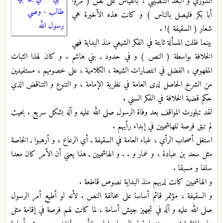
الشوري و البعد التنصيبي ، بالقياس على نص ( مروا
طالب
-
وصي
أبا بكر فليصل بالناس ) و كانت هذه الأخيرة هي
رسول الله
شعار ( السقيفة )! .
بينما ظلت المسألة ثابتة في الفكر الشيعي منذ البداية فهي
الخلافة بواسطة ( النص ) و في حدود ـ بني هاشم . و كان لهذا الثبات
المفهومي ، الفضل في انتصارات الشيعة ، الكلامية ، على خصومهم ، مستفيدين
من الشرخ الحاصل لدى العامة في نظرية الإمامة ، و التنوع و التناقض الذي
حكم قضية الخلافة في الفكر السني .
لقد تبلورت المواقف بعد وفاة الرسول صلى الله عليه و آله بشكل سريع . بحيث
لم تبق فرصة للهاشميين في إبداء رأيهم .
استغل أصحاب الرأي ، غباء العامة في السقيفة ـ أي الرعاع ، و أرهبوا ـ الخاصة
مثل سعد بن عبادة ، و عمار و . . و الهاشميين ـ هذا يعني أن الأمر كان معدا
سلفا و مسبقا .
و الهاشميين كانت لديهم منذ البداية نصوص قاطعة .
و السقيفة ، مؤتمر قائم أساسا على مخالفة النص . لأنه لو أطيع أمر الرسول
صلى الله عليه و آله في تجهيز جيش أسامة ، لما كانت لهم فرصة في إقامة مثل