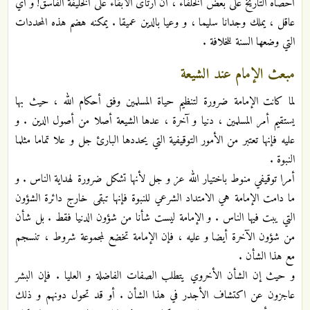
أحصاه التاريخ على بعض الخلفاء ، أن ارتأى الابقاء على الخليفة الفاسق! و أي
عاقل ، يملك وجدانا سليما ، و وعيا بالدين عميقا . يمكنه هضم هذه المحددات
التي وضعها السنة للخلافة .
مبعث الإمام عند الشيعة
لما كانت الإمامة ضرورة لتنظيم حياة المسلمين وفق أحكام الله ، حيث بها
يستقيم أمر المسلمين ، دنيا و آخرة ، عدها الشيعة أصلا من أصول الدين . و
عليه فإنها تعتبر من الأمور التوقيفية التي يحددها البارئ جل و علا تماما مثلما
النبوة .
أمرا توقيفي منوط باختيار الله عز و جل لأنها تشكل ضرورة لهداية الناس . و
ما دامت الإمامة هي الامتداد الشرعي للنبوة فإنها تبقى خارج دائرة الشؤون
التي يبت فيها الناس . و الإمامة ليست شأنا من شؤون الدنيا فقط . بل شأن
من شؤون الآخرة أيضا و عليه ، فإن الإمامة تخضع لمجموعة شروط ، تنسجم
مع هذا الشأن .
و حيث إن الشأن الأخروي يتطلب الصفات الفاضلة و العليا . فإن البشر
عاجزون عن اكتشاف الأجدر في هذا الشأن . أو قد تحول دونهم و ذلك