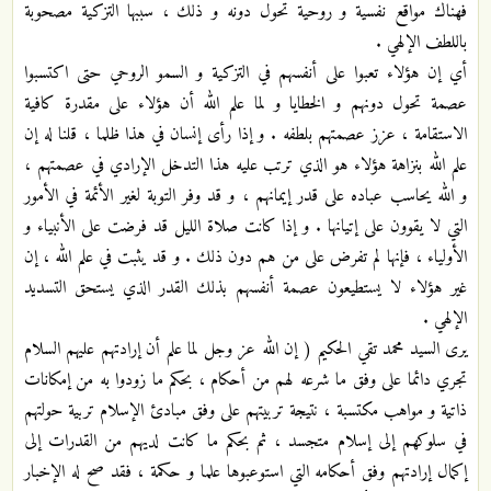
فهناك مواقع نفسية و روحية تحول دونه و ذلك ، سببها التزكية مصحوبة
باللطف الإلهي .
أي إن هؤلاء تعبوا على أنفسهم في التزكية و السمو الروحي حتى اكتسبوا
عصمة تحول دونهم و الخطايا و لما علم الله أن هؤلاء على مقدرة كافية
الاستقامة ، عزز عصمتهم بلطفه . و إذا رأى إنسان في هذا ظلما ، قلنا له إن
علم الله بنزاهة هؤلاء هو الذي ترتب عليه هذا التدخل الإرادي في عصمتهم ،
و الله يحاسب عباده على قدر إيمانهم ، و قد وفر التوبة لغير الأئمة في الأمور
التي لا يقوون على إتيانها . و إذا كانت صلاة الليل قد فرضت على الأنبياء و
الأولياء ، فإنها لم تفرض على من هم دون ذلك . و قد يثبت في علم الله ، إن
غير هؤلاء لا يستطيعون عصمة أنفسهم بذلك القدر الذي يستحق التسديد
الإلهي .
يرى السيد محمد تقي الحكيم ( إن الله عز وجل لما علم أن إرادتهم عليهم السلام
تجري دائما على وفق ما شرعه لهم من أحكام ، بحكم ما زودوا به من إمكانات
ذاتية و مواهب مكتسبة ، نتيجة تربيتهم على وفق مبادئ الإسلام تربية حولتهم
في سلوكهم إلى إسلام متجسد ، ثم بحكم ما كانت لديهم من القدرات إلى
إكمال إرادتهم وفق أحكامه التي استوعبوها علما و حكمة ، فقد صح له الإخبار