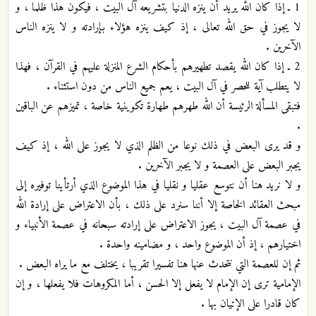
1 ـ إذا كان الله يريد أن ينزه الدنيا بتشريعه آل البيت ، فيكون هذا ظلما ، و
لا يجوز في حق الله تعالى ، إذ كيف ينزه هؤلاء بإرادته و لا ينزه الناس
الآخرين .
2 ـ إذا كان الله يقصد تطهيرهم بأحكام الشرع المنزلة عليهم في القرآن ، فهذا
لا يتطلب آية للحصر في آل البيت ، يعم جميع الناس من دون استثناء .
فتبقى المسألة الرئيسة أن الله طهرهم طهارة تكوينية خاصة ، تميزهم عن الباقين
.
و قد يرى البعض في ذلك نوعا من الظلم الذي لا يجوز على الله ، إذ كيف
يجبر البعض على العصمة و لا يجبر الآخرين .
و لا نريد هنا أن نتوسع عقليا و نقليا في هذا الموضوع الذي أرتأينا توفيره إلى
مبحث العقائد الخاصة إلا أننا سنرد على ذلك ، بأن الاعتراض على إرادة الله
في عصمة آل البيت ، يجوز الاعتراض على إرادته سبحانه في عصمة الأنبياء و
اختيارهم ، إذ أن الموضوع واحد ، و مضامينه واحدة .
ثم إن للعصمة التي نتحدث عنها هنا تفسيرا تقريبا ، يختلف مع ما يراه البعض .
الإمامية ترى إن الإمام لا يفعل إلا الحسن ، أما المكروهات فلا يفعلها ، و إن
كان قادرا على الإتيان بها .