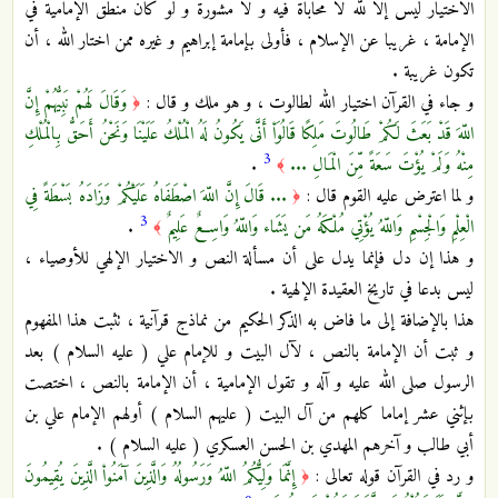
الاختيار ليس إلا لله لا محاباة فيه و لا مشورة و لو كان منطق الإمامية في
الإمامة ، غريبا عن الإسلام ، فأولى بإمامة إبراهيم و غيره ممن اختار الله ، أن
تكون غريبة .
و جاء في القرآن اختيار الله لطالوت ، و هو ملك و قال :
وَقَالَ لَهُمْ نَبِيُّهُمْ إِنَّ
﴿
اللّهَ قَدْ بَعَثَ لَكُمْ طَالُوتَ مَلِكًا قَالُوَاْ أَنَّى يَكُونُ لَهُ الْمُلْكُ عَلَيْنَا وَنَحْنُ أَحَقُّ بِالْمُلْكِ
3
مِنْهُ وَلَمْ يُؤْتَ سَعَةً مِّنَ الْمَالِ ...
.
﴾
و لما اعترض عليه القوم قال :
... قَالَ إِنَّ اللّهَ اصْطَفَاهُ عَلَيْكُمْ وَزَادَهُ بَسْطَةً فِي
﴿
3
الْعِلْمِ وَالْجِسْمِ وَاللّهُ يُؤْتِي مُلْكَهُ مَن يَشَاء وَاللّهُ وَاسِعٌ عَلِيمٌ
.
﴾
و هذا إن دل فإنما يدل على أن مسألة النص و الاختيار الإلهي للأوصياء ،
ليس بدعا في تاريخ العقيدة الإلهية .
هذا بالإضافة إلى ما فاض به الذكر الحكيم من نماذج قرآنية ، تثبت هذا المفهوم
و ثبت أن الإمامة بالنص ، لآل البيت و للإمام علي ( عليه السلام ) بعد
الرسول صلى الله عليه و آله و تقول الإمامية ، أن الإمامة بالنص ، اختصت
بإثني عشر إماما كلهم من آل البيت ( عليهم السلام ) أولهم الإمام علي بن
أبي طالب و آخرهم المهدي بن الحسن العسكري ( عليه السلام ) .
و رد في القرآن قوله تعالى :
إِنَّمَا وَلِيُّكُمُ اللّهُ وَرَسُولُهُ وَالَّذِينَ آمَنُواْ الَّذِينَ يُقِيمُونَ
﴿