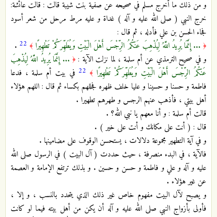
و من ذلك ما أخرج مسلم في صحيحه عن صفية بنت شيبة قالت : قالت عائشة:
خرج النبي ( صلى الله عليه و آله ) غداة و عليه مرط مرحل من شعر أسود
فجاء الحسن بن علي فأدله ، ثم قال :
22
... إِنَّمَا يُرِيدُ اللَّهُ لِيُذْهِبَ عَنكُمُ الرِّجْسَ أَهْلَ الْبَيْتِ وَيُطَهِّرَكُمْ تَطْهِيرًا
.
﴾
﴿
و في صحيح الترمذي عن أم سلمة ، لما نزلت الآية :
... إِنَّمَا يُرِيدُ اللَّهُ لِيُذْهِبَ
﴿
22
عَنكُمُ الرِّجْسَ أَهْلَ الْبَيْتِ وَيُطَهِّرَكُمْ تَطْهِيرًا
في بيت أم سلمة ، فدعا
﴾
فاطمة و حسنا و حسينا و عليا خلف ظهره فجللهم بكساء ثم قال : اللهم هؤلاء
أهل بيتي ، فأذهب عنهم الرجس و طهرهم تطهيرا .
قالت أم سلمة : و أنا معهم يا نبي الله؟ .
قال : ( أنت على مكانك و أنت على خير ) .
و في آية التطهير مجموعة دلالات ، يستحسن الوقوف على مضامينها .
فالآية ، في البدء منصرفة ، حيث حددت ( آل البيت ) في الرسول صلى الله
عليه و آله و علي و فاطمة و حسن و حسين . و بذلك ترتفع الإمامة و العصمة
عن غير هؤلاء .
و يصبح لآل البيت مفهوم خاص غير ذلك الذي يتحدد بالنسب ، و إلا ،
فأولى بأزواج النبي صلى الله عليه و آله أن يكن من أهل بيته فيما لو كانت