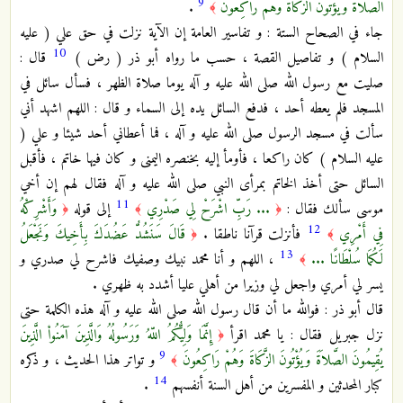
9
الصَّلاَةَ وَيُؤْتُونَ الزَّكَاةَ وَهُمْ رَاكِعُونَ
.
﴾
جاء في الصحاح الستة : و تفاسير العامة إن الآية نزلت في حق علي ( عليه
10
السلام ) و تفاصيل القصة ، حسب ما رواه أبو ذر ( رض )
قال :
صليت مع رسول الله صلى الله عليه و آله يوما صلاة الظهر ، فسأل سائل في
المسجد فلم يعطه أحد ، فدفع السائل يده إلى السماء و قال : اللهم اشهد أني
سألت في مسجد الرسول صلى الله عليه و آله ، فما أعطاني أحد شيئا و علي (
عليه السلام ) كان راكعا ، فأومأ إليه بخنصره اليمنى و كان فيها خاتم ، فأقبل
السائل حتى أخذ الخاتم بمرأى النبي صلى الله عليه و آله فقال لهم إن أخي
11
موسى سألك فقال :
... رَبِّ اشْرَحْ لِي صَدْرِي
إلى قوله
وَأَشْرِكْهُ
﴿
﴾
﴿
12
فِي أَمْرِي
فأنزلت قرآنا ناطقا .
قَالَ سَنَشُدُّ عَضُدَكَ بِأَخِيكَ وَنَجْعَلُ
﴿
﴾
13
لَكُمَا سُلْطَانًا ...
، اللهم و أنا محمد نبيك وصفيك فاشرح لي صدري و
﴾
يسر لي أمري واجعل لي وزيرا من أهلي عليا أشدد به ظهري .
قال أبو ذر : فوالله ما أن قال رسول الله صلى الله عليه و آله هذه الكلمة حتى
نزل جبريل فقال : يا محمد اقرأ
إِنَّمَا وَلِيُّكُمُ اللّهُ وَرَسُولُهُ وَالَّذِينَ آمَنُواْ الَّذِينَ
﴿
9
يُقِيمُونَ الصَّلاَةَ وَيُؤْتُونَ الزَّكَاةَ وَهُمْ رَاكِعُونَ
و تواتر هذا الحديث ، و ذكره
﴾
14
كبار المحدثين و المفسرين من أهل السنة أنفسهم
.