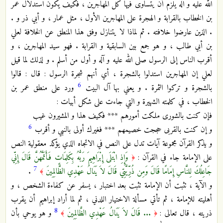
الله عليه و آله يلزم أن يتساوى فيها كل المهاجرين ، فكيف يكون استدلال عمر
بن الخطاب بالقرابة و الهجرة على المهاجرين الأول ، مثل عمار ، و أبي ذر و .
. الذين عارضوا خلافته . ثم لماذا لا يتنازل وفق هذا المنطق عن الخلافة لعلي
بن أبي طالب ، و هو جمع بين السابقية و القرابة . فهو سيد المهاجرين ، و
أقرب الناس إلى الرسول صلى الله عليه و آله و أول من أسلم . و لذلك لما قيل
لعلي إن المهاجرين استدلوا بالشجرة ، أي أنهم شجرة الرسول : قال : قالوا
6
بالشجرة و تركوا الثمرة . و يعني بها آل البيت
ورد على منطق عمر بن
الخطاب ، في كلمته الشهيرة و التي جاءت على شكل أبيات :
فإن كنت بالشورى ملكت أمورهم *** فكيف هذا و المشيرون غيب
6
و إن كنت بالقربى حججت خصيمهم *** فغيرك أولى بالنبي و أقرب
و يذكر القرآن مجموعة آيات تدل على النص في الاتجاه الذي يؤكد معقولية النص
على الإمامة جاء في القرآن :
وَإِذِ ابْتَلَى إِبْرَاهِيمَ رَبُّهُ بِكَلِمَاتٍ فَأَتَمَّهُنَّ قَالَ إِنِّي
﴿
7
جَاعِلُكَ لِلنَّاسِ إِمَامًا قَالَ وَمِن ذُرِّيَّتِي قَالَ لاَ يَنَالُ عَهْدِي الظَّالِمِينَ
.
﴾
و الآية ، تثبت أن الإمامة تثبت بعد اختبار ، يسفر عن كفاءة الشخص ، و
أهليته للإمامة ، ثم تأتي مسألة الاختيار اللدني ، ثم لما أراد إبراهيم أن يقرب
8
ذريته ، قال تعالى :
... قَالَ لاَ يَنَالُ عَهْدِي الظَّالِمِينَ
و هو يوحي بأن
﴾
﴿