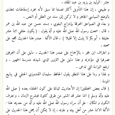
عشر : الوليد بن يزيد بن عبد الملك .
و طبيعي ، إن هذا التأويل أكثر تعسفا مما سبق لأنه مجرد إسقاطات تتغذى
بالوضع السياسي الجاهز و لا تركن إلى سند من العقل أو النص .
و جاء في الصواعق المحرقة بإخراج البغوي ، بسند حسن عن عبد الله بن عمر
، قال : سمعت رسول الله صلى الله عليه و آله يقول : ( يكون خلفي اثنا عشر
خليفة ، أبو بكر لا يلبث إلا قليلا ) ، قال الأئمة : صدر هذا الحديث مجمع على
صحته .
و اعتراف ابن حجر ، بالإجماع على صدر هذا الحديث ، دليل على أن المحرفين
تصرفوا في مؤخرته و هذا دليل على التزوير الذي شهدته مدرسة الجمهور . و
ترتفع البراءة التي تدعى .
و لهذا و ردا على هذا المنطق يقول الحافظ سليمان القندوزي الحنفي في ينابيع
المودة :
( قال بعض المحققين! إن الأحاديث الدالة على كون الخلفاء بعده ( صلى الله
عليه وآله وسلم ) اثنا عشر قد اشتهر من طرق كثيرة فبشرح الزمان ، و تعرف
الكون و المكان : علم أن مراد رسول الله صلى الله عليه و آله من حديثه هذا :
الأئمة الاثنا عشر من أهل بيته و عترته ، إذ لا يمكن أن يحمل هذا الحديث على