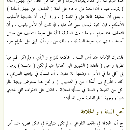
هذه المؤتمرات . و عندما يقول الرسول ( لعن الله من تخلف عن جيش أسامة
) يترتب عليه ، أن اللعنة على ما قام على لعنة ( التخلف عن جيش أسامة )
. بمعنى أن السقيفة قائمة على ( اللعنة ) . و إذا أردنا أن نخضعها لأسلوب
الأحكام . فإن كلمة الرسول صلى الله عليه و آله تثبت أن الأمر واجب ، و أن
التخلف عنه حرام . و ما دامت السقيفة قائمة على حرمة التخلف عن جيش
أسامة ، ترتب عليه حرمة السقيفة ، و ذلك من باب أن المبنى على الحرام حرام
!
قلت إن الإمامة عند أهل السنة ، خاضعة للمزاج و الرأي ، ولم تكن لهم فيها
نظرية و حتى ( قاعدة ) الشورى التي تحدثوا عنها لم تكن ( مؤسسة ) يومها .
بل كل ما في الأمر ، وضعها اللاحقون . أما المسألة في واقعها التاريخي ،
كانت تتأرجح بين أشكال من ( التنصيب ) و نحن هنا سنعرض وجهة نظر
كل من الشيعة و السنة في مسألة الخلافة . لنقف على الثغرات التي تحتوي
عليها و وجهة النظر العامية حول المسألة :
أهل السنة ، و الخلافة
مع أن الخلافة في واقعها التاريخي ، لم تكن متبلورة في شكل نظرية عند أهل