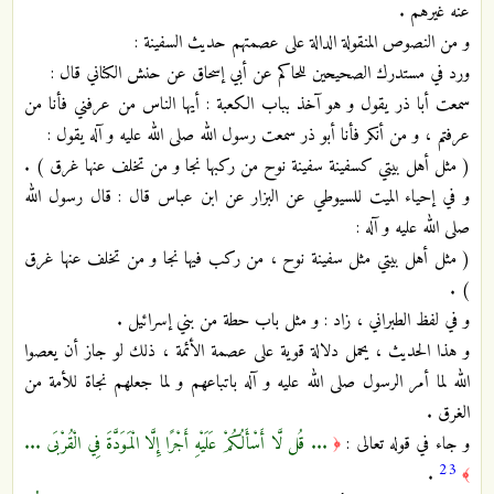
عنه غيرهم .
و من النصوص المنقولة الدالة على عصمتهم حديث السفينة :
ورد في مستدرك الصحيحين للحاكم عن أبي إسحاق عن حنش الكناني قال :
سمعت أبا ذر يقول و هو آخذ بباب الكعبة : أيها الناس من عرفني فأنا من
عرفتم ، و من أنكر فأنا أبو ذر سمعت رسول الله صلى الله عليه و آله يقول :
( مثل أهل بيتي كسفينة سفينة نوح من ركبها نجا و من تخلف عنها غرق ) .
و في إحياء الميت للسيوطي عن البزار عن ابن عباس قال : قال رسول الله
صلى الله عليه و آله :
( مثل أهل بيتي مثل سفينة نوح ، من ركب فيها نجا و من تخلف عنها غرق
) .
و في لفظ الطبراني ، زاد : و مثل باب حطة من بني إسرائيل .
و هذا الحديث ، يحمل دلالة قوية على عصمة الأئمة ، ذلك لو جاز أن يعصوا
الله لما أمر الرسول صلى الله عليه و آله باتباعهم و لما جعلهم نجاة للأمة من
الغرق .
و جاء في قوله تعالى :
... قُل لَّا أَسْأَلُكُمْ عَلَيْهِ أَجْرًا إِلَّا الْمَوَدَّةَ فِي الْقُرْبَى ...
﴿
23
.
﴾