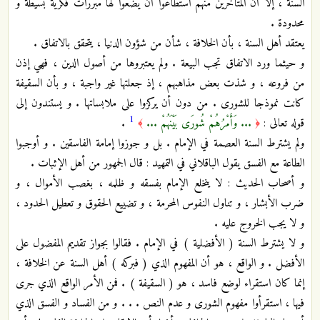
السنة ، إلا أن المتأخرين منهم استطاعوا أن يضعوا لها مبررات فكرية بسيطة و
محدودة .
يعتقد أهل السنة ، بأن الخلافة ، شأن من شؤون الدنيا ، يتحقق بالاتفاق .
و حيثما ورد الاتفاق تجب البيعة . ولم يعتبروها من أصول الدين ، فهي إذن
من فروعه ، و شذت بعض مذاهبهم ، إذ جعلتها غير واجبة ، و بأن السقيفة
كانت نموذجا للشورى . من دون أن يركزوا على ملابساتها . و يستندون إلى
1
قوله تعالى :
... وَأَمْرُهُمْ شُورَى بَيْنَهُمْ ...
.
﴾
﴿
ولم يشترط السنة العصمة في الإمام . بل و جوزوا إمامة الفاسقين . و أوجبوا
الطاعة مع الفسق يقول الباقلاني في التمهيد : قال الجمهور من أهل الإثبات .
و أصحاب الحديث : لا ينخلع الإمام بفسقه و ظلمه ، بغصب الأموال ، و
ضرب الأبشار ، و تناول النفوس المحرمة ، و تضييع الحقوق و تعطيل الحدود ،
و لا يجب الخروج عليه .
و لا يشترط السنة ( الأفضلية ) في الإمام . فقالوا بجواز تقديم المفضول على
الأفضل . و الواقع ، هو أن المفهوم الذي ( فبركه ) أهل السنة عن الخلافة ،
إنما كان استقراء لوضع فاسد ، هو ( السقيفة ) . فمن الأمر الواقع الذي جرى
فيها ، استقرأوا مفهوم الشورى و عدم النص . . . و من الفساد و الفسق الذي