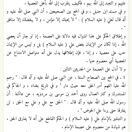
عليهم و التعبد إلى الله بهم ، فكيف يتقرب إلى الله بأهل المعصية .
و في مسند ابن حنبل ، و في الجمع بين الصحيحين ، أن النبي صلى الله عليه و
آله قال لعلي ( عليه السلام ) : " لا يحبك إلا مؤمن ، و لا يبغضك إلا منافق
" .
و إطلاق الحكم على هذا المنوال فيه دلالة على العصمة . إذ لو جاز أن يعصي
الله ، إذا لكان من الإيمان بغض علي ( عليه السلام ) بل و ليس من الإيمان
حب على معصية . و إذا ، فإن إطلاقها يدل على أنه متواصل الامتناع عن
المعصية أي معصوم عنها .
و لا أدل على العصمة من الحديثين التالين :
1 ـ في الجمع بين الصحاح الستة ، عن النبي صلى الله عليه و آله قال : " رحم
الله عليا اللهم أدر الحق معه حيث دار " و في تاريخ بغداد ، و الحاكم في
المستدرك و كنز العمال روى أحمد بن موسى بن مردويه ، عن عائشة : أن
رسول الله صلى الله عليه و آله قال : " الحق مع علي و علي مع الحق ، لن
يفترقا حتى يردا علي الحوض " .
و التبشير بالإمام علي ( عليه السلام ) و الحكم القاطع على أنه لا يفارق الحق ،
هو شهادة من معصوم على عصمة الإمام .