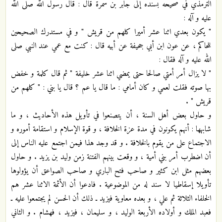
الترمذي في صحيحه بسنده إلى جابر بن سمرة قال : قال رسول الله صلى الله
عليه و آله :
" يكون بعدي اثنا عشر أميرا كلهم من قريش " و في مستدرك الصحيحين
للحاكم ، عن عون ابن أبي جحيفة عن أبيه قال : كنت مع عمي عند النبي صلى
الله عليه و آله فقال :
" لا يزال أمر أمتي صالحا حتى يمضي اثنا عشر خليفة " ثم قال كلمة و خفض
بها صوته فقلت لعمي و كان أمامي : ما قال يا عم ؟ قال يا بني : " كلهم من
قريش " .
و حاول بعض أهل السنة ، أن يتصنعوا في تأويل هذه الأحاديث ، و ما
شابهها : أنهم يكونون في مدة عزة الخلافة ، و قوة الإسلام و استقامة أموره و
الاجتماع على من يقوم بالخلافة . و قد وجد هذا فيمن اجتمع عليه الناس إلى
أن اضطرب أمر بني أمية ، و وقعت بينهم الفتنة زمن وليد بن يزيد . و حاول
بعضهم مثل ابن كثير و صاحب فتح الباري و صاحب الصواعق أن يؤولوها
تأويلا إسقاطيا لا سند له من الموضوعية . فادعوا أن الأئمة الاثنا عشر هم
الخلفاء الثلاثة ثم علي ، و بعده معاوية فيزيد ـ ذلك أن الحسن لم يجتمعوا عليه ـ
فعبد الملك و أولاده الأربعة الوليد ، و سليمان ، فيزيد ، فهشام . و الثاني