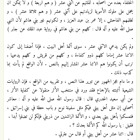
الخلفاء بعده من أصحابه ، لقلتهم عن اثني عشر ( و هم أربعة ) و لا يمكن أن
يحمل على ملوك الأموية لزيادتهم على أثني عشر ( و هم ثلاثة عشر ) ، و
لظلمهم الفاحش ، إلا عمر بن عبد العزيز ، و لكونهم غير بني هاشم لأن النبي
صلى الله عليه و آله قال : كلهم من بني هاشم في رواية عبد الملك عن جابر )
.
ولم يكن يدعي الاثني عشر ، سوى أئمة أهل البيت . فإذا أضفنا إلى كون
الاثنا عشر إماما كلهم ذوو كفاءة ، و كلهم من قريش و كلهم يدعيها .
ترتب أن يكونوا هم الاثنا عشر المشار إليهم بالنص . لأن الواقع لم يأت بما
كذب ذلك .
و ما دام عجز الجمهور عن تبرير هذا النص ، و تقريبه من الواقع ، فإن الروايات
الشيعية أثبتته بالإجماع فقد ورد في منتخب الأثر منقولا عن كفاية الأثر ،
عن أبي سعيد الخدري قال : قال رسول الله صلى الله عليه و آله : معاشر
أصحابي إن مثل أهل بيتي فيكم مثل سفينة نوح و باب حطة في بني إسرائيل ،
فتمسكوا بأهل بيتي بعدي ، و الأئمة الراشدين من ذريتي فإنكم لن تضلوا أبدا .
فقيل : يا رسول الله كم الأئمة بعدك ؟ .
قال : اثنا عشر من أهل بيتي أو قال من عترتي .