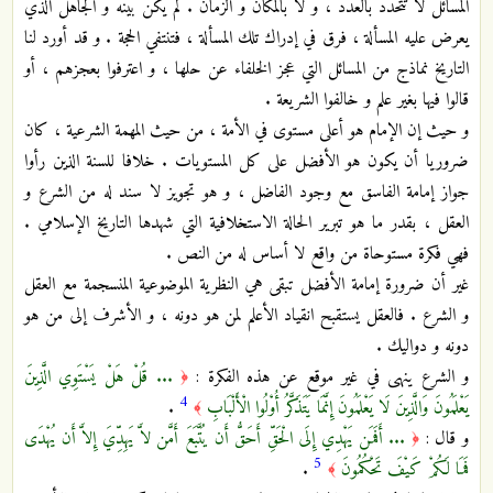
المسائل لا تتحدد بالعدد ، و لا بالمكان و الزمان . لم يكن بينه و الجاهل الذي
يعرض عليه المسألة ، فرق في إدراك تلك المسألة ، فتنتفي الحجة . و قد أورد لنا
التاريخ نماذج من المسائل التي عجز الخلفاء عن حلها ، و اعترفوا بعجزهم ، أو
قالوا فيها بغير علم و خالفوا الشريعة .
و حيث إن الإمام هو أعلى مستوى في الأمة ، من حيث المهمة الشرعية ، كان
ضروريا أن يكون هو الأفضل على كل المستويات . خلافا للسنة الذين رأوا
جواز إمامة الفاسق مع وجود الفاضل ، و هو تجويز لا سند له من الشرع و
العقل ، بقدر ما هو تبرير الحالة الاستخلافية التي شهدها التاريخ الإسلامي .
فهي فكرة مستوحاة من واقع لا أساس له من النص .
غير أن ضرورة إمامة الأفضل تبقى هي النظرية الموضوعية المنسجمة مع العقل
و الشرع . فالعقل يستقبح انقياد الأعلم لمن هو دونه ، و الأشرف إلى من هو
دونه و دواليك .
و الشرع ينهى في غير موقع عن هذه الفكرة :
... قُلْ هَلْ يَسْتَوِي الَّذِينَ
﴿
4
يَعْلَمُونَ وَالَّذِينَ لَا يَعْلَمُونَ إِنَّمَا يَتَذَكَّرُ أُوْلُوا الْأَلْبَابِ
.
﴾
و قال :
... أَفَمَن يَهْدِي إِلَى الْحَقِّ أَحَقُّ أَن يُتَّبَعَ أَمَّن لاَّ يَهِدِّيَ إِلاَّ أَن يُهْدَى
﴿
5
فَمَا لَكُمْ كَيْفَ تَحْكُمُونَ
.
﴾