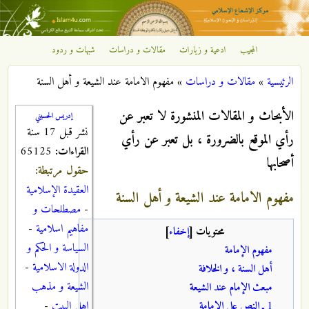
تجاوز إلى المحتوى الرئيسي
المجيب
ادعية و زيارات
مقالات و دراسات
شبهات و ردود
مركز
الرئيسية
»
مقالات و دراسات
»
مفهوم الامامة عند الشيعة و أهل السنة
الإشعاع
أنت هنا
الأبحاث و المقالات المنشورة لا تعبر عن
إدريس الحسيني
الإسلامي
نشر قبل 17 سنة
رأي الموقع بالضرورة ، بل تعبر عن رأي
القراءات:
65125
أصحابها
حقول مرتبطة:
العقيدة الإسلامية
مفهوم الامامة عند الشيعة و أهل السنة
-
مصطلحات و
مفاهيم اسلامية
-
محتويات
[
إخفاء
]
السياسة و الحكم و
مفهوم الإمامة
الدولة الاسلامية
-
أهل السنة ، و الخلافة
الشيعة و مذهب
مبعث الإمام عند الشيعة
اهل البيت
-
1 ـ
النص على الإمامة