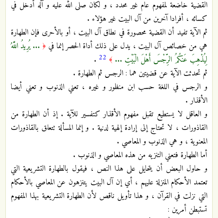
القضية خاضعة لمفهوم عام غير محدد ، و لكان صلى الله عليه و آله أدخل في
كسائه ، أفرادا آخرين من آل البيت غير هؤلاء .
ثم الآية تفيد أن القضية محصورة في نطاق آل البيت ، أو بالأحرى فإن الطهارة
هي من خصائص آل البيت ، يدل على ذلك أداة الحصر إنما في
... يُرِيدُ اللَّهُ
﴿
22
لِيُذْهِبَ عَنكُمُ الرِّجْسَ أَهْلَ الْبَيْتِ ...
.
﴾
ثم تحدثت الآية عن قضيتين هما : الرجس ثم الطهارة .
و الرجس في اللغة حسب ابن منظور و غيره ، تعني الذنوب و تعني أيضا
الأقذار .
و العاقل لا يستطيع تقبل مفهوم الأقذار كتفسير للآية . إذ أن الطهارة من
القاذورات ، لا تحتاج إلى إرادة إلهية لدنية . و إنما المسألة تتعلق بالقاذورات
المعنوية ، و هي الذنوب و المعاصي .
أما الطهارة فتعني التنزيه من هذه المعاصي و الذنوب .
و حاول البعض أن يتحايل على هذا النص ، فيقول بالطهارة التشريعية التي
تعتمد الأحكام المنزلة عليهم ، أي إن آل البيت يتنزهون عن المعاصي بالأحكام
التي نزلت في القرآن ، و هذا تأويل ناقص لأن الطهارة التشريعية بهذا المفهوم
تستبطن أمرين :