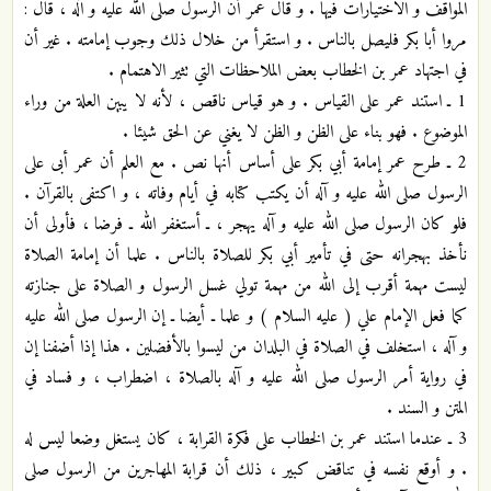
المواقف و الاختيارات فيها . و قال عمر أن الرسول صلى الله عليه و آله ، قال :
مروا أبا بكر فليصل بالناس . و استقرأ من خلال ذلك وجوب إمامته . غير أن
في اجتهاد عمر بن الخطاب بعض الملاحظات التي تثير الاهتمام .
1 ـ استند عمر على القياس . و هو قياس ناقص ، لأنه لا يبين العلة من وراء
الموضوع . فهو بناء على الظن و الظن لا يغني عن الحق شيئا .
2 ـ طرح عمر إمامة أبي بكر على أساس أنها نص . مع العلم أن عمر أبى على
الرسول صلى الله عليه و آله أن يكتب كتابه في أيام وفاته ، و اكتفى بالقرآن .
فلو كان الرسول صلى الله عليه و آله يهجر ، ـ أستغفر الله ـ فرضا ، فأولى أن
نأخذ بهجرانه حتى في تأمير أبي بكر للصلاة بالناس . علما أن إمامة الصلاة
ليست مهمة أقرب إلى الله من مهمة تولي غسل الرسول و الصلاة على جنازته
كما فعل الإمام علي ( عليه السلام ) و علما ـ أيضا ـ إن الرسول صلى الله عليه
و آله ، استخلف في الصلاة في البلدان من ليسوا بالأفضلين . هذا إذا أضفنا إن
في رواية أمر الرسول صلى الله عليه و آله بالصلاة ، اضطراب ، و فساد في
المتن و السند .
3 ـ عندما استند عمر بن الخطاب على فكرة القرابة ، كان يستغل وضعا ليس له
. و أوقع نفسه في تناقض كبير ، ذلك أن قرابة المهاجرين من الرسول صلى