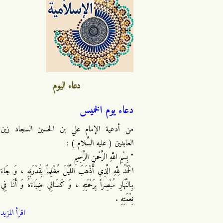
دعاء اليوم
دعاء يوم الخميس
من أدعية الإمام علي بن الحسين السجاد زين
العابدين ( عليه السَّلام ) :
" بِسْمِ اللَّهِ الرَّحْمنِ الرَّحِيمِ
الْحَمْدُ لِلَّهِ الَّذِي أَذْهَبَ اللَّيْلَ مُظْلِماً بِقُدْرَتِهِ ، وَ جَاءَ
بِالنَّهَارِ مُبْصِراً بِرَحْمَتِهِ ، وَ كَسَانِي ضِيَاءَهُ وَ أَنَا فِي
نِعْمَتِهِ .
اقرأ المزيد