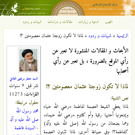
تجاوز إلى المحتوى الرئيسي
المجيب
ادعية و زيارات
مقالات و دراسات
شبهات و ردود
مركز
الرئيسية
»
شبهات و ردود
»
لماذا لا تكون زوجتا عثمان معصومتين ؟!
الإشعاع
أنت هنا
الأبحاث و المقالات المنشورة لا تعبر عن
الإسلامي
رأي الموقع بالضرورة ، بل تعبر عن رأي
أصحابها
السيد جعفر مرتضى العاملي
لماذا لا تكون زوجتا عثمان معصومتين ؟!
نشر قبل 9 سنوات
القراءات:
11273
نص الشبهة:
حقول مرتبطة:
لماذا يعطي الشيعة العصمة لفاطمة «رضي الله عنها»
محمد رسول الله
ويمنعونها أختيها: رقية وأم كلثوم «رضي الله عنهما»،
صلى الله عليه و آله
وهما بضعتان من رسول الله (صلى الله عليه وآله)
-
السيدة فاطمة
كفاطمة؟! وفي صياغة أخرى: لماذا تثبتون العصمة