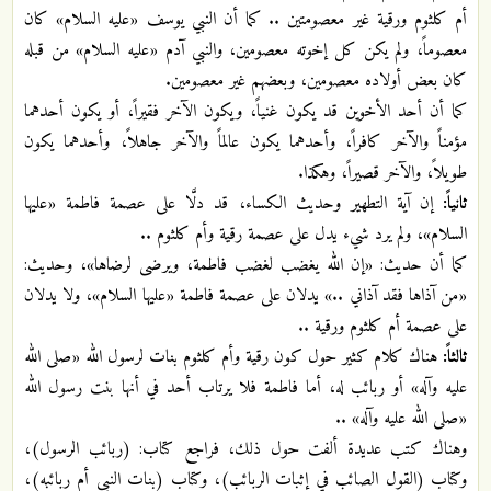
أم كلثوم ورقية غير معصومتين .. كما أن النبي يوسف «عليه السلام» كان
معصوماً، ولم يكن كل إخوته معصومين، والنبي آدم «عليه السلام» من قبله
كان بعض أولاده معصومين، وبعضهم غير معصومين.
كما أن أحد الأخوين قد يكون غنياً، ويكون الآخر فقيراً، أو يكون أحدهما
مؤمناً والآخر كافراً، وأحدهما يكون عالماً والآخر جاهلاً، وأحدهما يكون
طويلاً، والآخر قصيراً، وهكذا.
ثانياً:
إن آية التطهير وحديث الكساء، قد دلَّا على عصمة فاطمة «عليها
السلام»، ولم يرد شيء يدل على عصمة رقية وأم كلثوم ..
كما أن حديث: «إن الله يغضب لغضب فاطمة، ويرضى لرضاها»، وحديث:
«من آذاها فقد آذاني ..» يدلان على عصمة فاطمة «عليها السلام»، ولا يدلان
على عصمة أم كلثوم ورقية ..
ثالثاً:
هناك كلام كثير حول كون رقية وأم كلثوم بنات لرسول الله «صلى الله
عليه وآله» أو ربائب له، أما فاطمة فلا يرتاب أحد في أنها بنت رسول الله
«صلى الله عليه وآله» ..
وهناك كتب عديدة ألفت حول ذلك، فراجع كتاب: (ربائب الرسول)،
وكتاب (القول الصائب في إثبات الربائب)، وكتاب (بنات النبي أم ربائبه)،