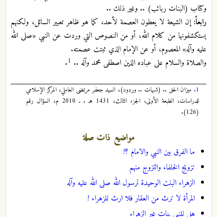
وكتاب (البنات ربائب) .. وغير ذلك ..
رابعاً:
إن الشيعة لا يعطون العصمة لأحد، كما هو ظاهر تعبير السائل، ولكنهم
يستكشفونها من كلام الله، أو من النصوص التي وردت عن النبي «صلى الله
عليه وآله» المعصوم، أو عن الإمام الذي ثبتت عصمته.
1
والصلاة والسلام على عباده الذين اصطفى محمد وآله ..
.
1.
ميزان الحق .. (شبهات .. وردود)، السيد جعفر مرتضى العاملي، المركز الإسلامي
للدراسات، الطبعة الأولى، الجزء الثالث، 1431 هـ . ـ 2010 م، السؤال رقم
(126).
مواضيع ذات صلة
ما الفرق بين النبي والامام ؟!
تزويج الخلفاء والتزوج منهم
الزهراء البنت الوحيدة لرسول الله صلى الله عليه وآله
المرأة لا ترث من العقار فلا ارث للزهراء !
هل للنبي بنات غير الزهراء