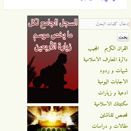
‏إدخال كلمات البحث ‏
القران الكريم
المجيب
دائرة المعارف الاسلامية
شبهات و ردود
الاجابات اليومية
ادعية و زيارات
مكتبتك الاسلامية
قصص للناشئين
مقالات و دراسات