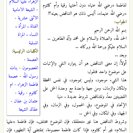
الزهراء عليها السلام
لفاطمة «رضي الله عنها» دون أختيها رقية وأم كلثوم
-
الشيعة الامامية
«رضي الله عنهما»، أليس ذلك هو التناقض بعينه؟!
الاثنى عشرية
-
الجواب:
الفتاة ، المرأة ،
بسم الله الرحمن الرحيم
النساء ، المراة
الحمد لله، والصلاة والسلام على محمد وآله الطاهرين ..
المسلمة
السلام عليكم ورحمة الله وبركاته ..
الكلمات الرئيسية:
وبعد ..
العصمة
-
أولاً:
إن معنى التناقض هو أن يتوارد النفي والإثبات
المعصومون
-
بنات
على موضوع واحد فتقول:
رسول الله
-
عصمة
هذا الشيء موجود، وليس بموجود، في نفس اللحظة
فاطمة الزهراء
-
ام
والمكان والزمان، ومن جهة واحدة مع وحدة الحمل على
كلثوم
-
رقية
-
القضيتين معاً. وللتناقض شروط عديدة ، منها:
عثمان بن عفان
-
الإتحاد في الموضوع، وفي المحمول، وفي الزمان، وفي
عقائد الشيعة
الجهة، وفي المكان، وفي الحمل ..
وشروط التناقض هنا غير متحققة، فإن الموضوع مختلف، فإن فاطمة «عليها
السلام» غير أم كلثوم، فإذا كانت فاطمة معصومة، بمقتضى آية التطهير، فإن