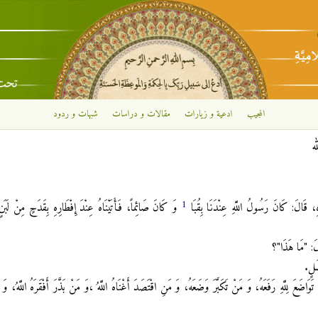
تجاوز إلى المحتوى الرئيسي
المجيب
ادعية و زيارات
مقالات و دراسات
شبهات و ردود
ه
1
ِ، قَالَ‏: كَانَ رَسُولُ اللَّهِ عِنْدَنَا بِقُبَا
وَ كَانَ صَائِماً، فَأَتَيْنَاهُ عِنْدَ إِفْطَارِهِ بِقَدَحٍ مِنْ لَبَنٍ
َالَ: "مَا هَذَا"؟
سَلٍ.
وَاضَعَ لِلَّهِ رَفَعَهُ، وَ مَنْ تَكَبَّرَ وَضَعَهُ، وَ مَنِ اقْتَصَدَ أَغْنَاهُ اللَّهُ ،وَ مَنْ بَذَّرَ أَفْقَرَهُ اللَّهُ، وَ 