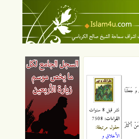
 وَ جَعَلْنَا
نشر قبل 8 سنوات
القراءات:
7508
مَنْ أَكْثَرَ
حقول مرتبطة:
الأخلاق و