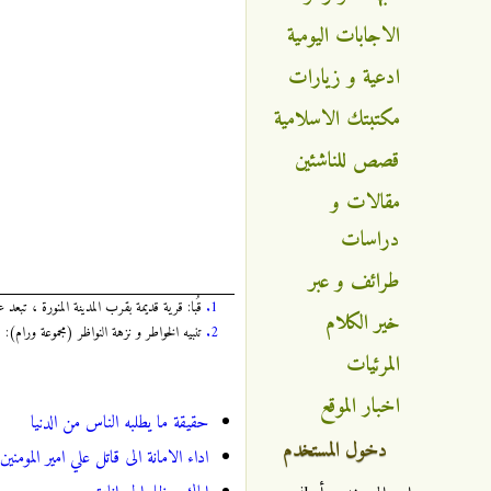
الاجابات اليومية
ادعية و زيارات
مكتبتك الاسلامية
قصص للناشئين
مقالات و
دراسات
طرائف و عبر
1.
قُبا: قرية قديمة بقرب المدينة المنورة ، تبعد عنها 6 كيلومت
خير الكلام
2.
تنبيه الخواطر و نزهة النواظر (مجموعة ورام): 1 / 200 ، لورّام بن أبي فراس، مسعود بن عيسى، المتوفى سنة: 605 هجرية، الطبعة الأولى، قم/ايران سنة 1410 هجرية.
المرئيات
اخبار الموقع
حقيقة ما يطلبه الناس من الدنيا
دخول المستخدم
اداء الامانة الى قاتل علي امير المومنين