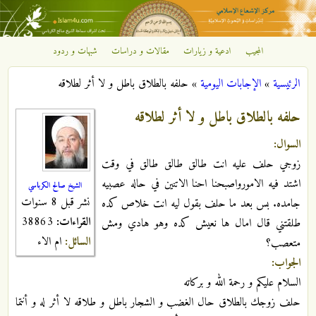
تجاوز إلى المحتوى الرئيسي
المجيب
ادعية و زيارات
مقالات و دراسات
شبهات و ردود
مركز
الرئيسية
»
الإجابات اليومية
»
حلفه بالطلاق باطل و لا أثر لطلاقه
الإشعاع
أنت هنا
حلفه بالطلاق باطل و لا أثر لطلاقه
الإسلامي
السوال:
زوجي حلف عليه انت طالق طالق طالق في وقت
اشتد فيه الامورواصبحنا احنا الاتنين في حاله عصبيه
الشيخ صالح الكرباسي
نشر قبل 8 سنوات
جامده. بس بعد ما حلف بقول ليه انت خلاص كده
القراءات:
38863
طلقتني قال امال ها نعيش كده وهو هادي ومش
السائل:
ام الاء
متعصب؟
الجواب:
السلام عليكم و رحمة الله و بركاته
حلف زوجك بالطلاق حال الغضب و الشجار باطل و طلاقه لا أثر له و أنتما