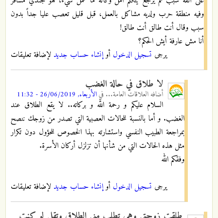
على أتفه سبب ثم يرجع يتكلم امل وكأنه ما عمل شيء، هو جندي مسافر
وفيه منطقة حرب ولديه مشاكل بالعمل، قبل قليل تعصب عليا جداً بدون
سبب وقال أنت طالق أنت طالق!
أنا مش عارفة أيش الحكم؟
يرجى
تسجيل الدخول
أو
إنشاء حساب جديد
لإضافة تعليقات
لا طلاق في حالة الغضب
أضافه
العلاقات العامة...
في
الأربعاء, 26/06/2019 - 11:32
السلام عليكم و رحمة الله و بركاته.. لا يقع الطلاق عند
الغضب. و أما بالنسبة للحالات العصبية التي تصدر من زوجك ننصح
بمراجعة الطبيب النفسي واستشارته بهذا الخصوص للحؤول دون تكرار
مثل هذه الحالات التي من شأنها أن تزلزل أركان الأسرة.
وفقكم الله
يرجى
تسجيل الدخول
أو
إنشاء حساب جديد
لإضافة تعليقات
طلقت زوجتي وهي تطلب مني الطلاق وتقلي لو كنت