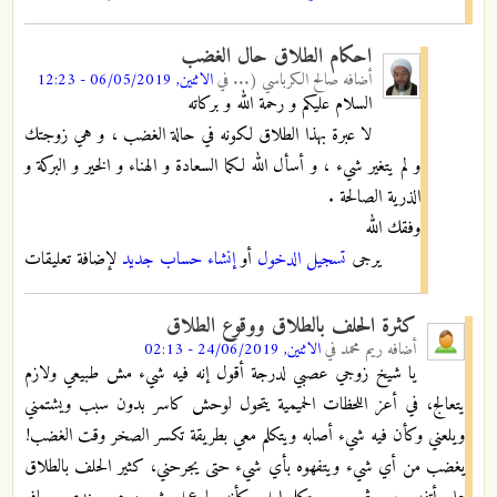
احكام الطلاق حال الغضب
أضافه
صالح الكرباسي (...
في
الاثنين, 06/05/2019 - 12:23
السلام عليكم و رحمة الله و بركاته
لا عبرة بهذا الطلاق لكونه في حالة الغضب ، و هي زوجتك
و لم يتغير شيء ، و أسأل الله لكما السعادة و الهناء و الخير و البركة و
الذرية الصالحة .
وفقك الله
يرجى
تسجيل الدخول
أو
إنشاء حساب جديد
لإضافة تعليقات
كثرة الحلف بالطلاق ووقوع الطلاق
أضافه
ريم محمد
في
الاثنين, 24/06/2019 - 02:13
يا شيخ زوجي عصبي لدرجة أقول إنه فيه شيء مش طبيعي ولازم
يتعالج، في أعز اللحظات الحميمية يتحول لوحش كاسر بدون سبب ويشتمني
ويلعني وكأن فيه شيء أصابه ويتكلم معي بطريقة تكسر الصخر وقت الغضب!
يغضب من أي شيء ويتفهوه بأي شيء حتى يجرحني، كثير الحلف بالطلاق