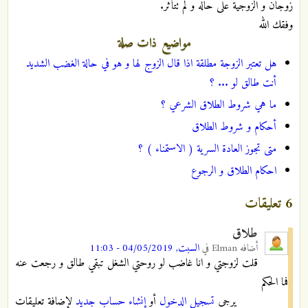
زوجان و الزوجية على حاله و لم تتأثر.
وفقك الله
مواضيع ذات صلة
هل تعتبر الزوجة مطلقة اذا قال الزوج لها و هو في حالة الغضب الشديد
أنت طالق لو ... ؟
ما هي شروط الطلاق الشرعي ؟
أحكام و شروط الطلاق
متى تجوز العادة السرية ( الاستمناء ) ؟
احكام الطلاق و الرجوع
6 تعليقات
طلاق
أضافه
Elman
في
السبت, 04/05/2019 - 11:03
قلت لزوجتي و انا غاضب لو روحتي الشغل تبقي طالق و رجعت عنه
فما الحكم
يرجى
تسجيل الدخول
أو
إنشاء حساب جديد
لإضافة تعليقات