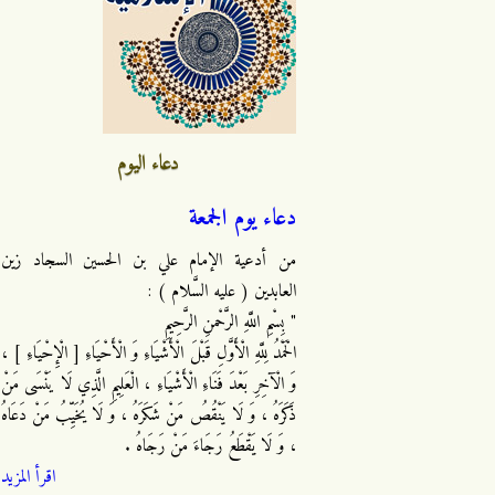
دعاء اليوم
دعاء يوم الجمعة
من أدعية الإمام علي بن الحسين السجاد زين
العابدين ( عليه السَّلام ) :
" بِسْمِ اللَّهِ الرَّحْمنِ الرَّحِيمِ
الْحَمْدُ لِلَّهِ الْأَوَّلِ قَبْلَ الْأَشْيَاءِ وَ الْأَحْيَاءِ [ الْإِحْيَاءِ ] ،
وَ الْآخِرِ بَعْدَ فَنَاءِ الْأَشْيَاءِ ، الْعَلِيمِ الَّذِي لَا يَنْسَى مَنْ
ذَكَرَهُ ، وَ لَا يَنْقُصُ مَنْ شَكَرَهُ ، وَ لَا يُخَيِّبُ مَنْ دَعَاهُ
، وَ لَا يَقْطَعُ رَجَاءَ مَنْ رَجَاهُ .
اقرأ المزيد